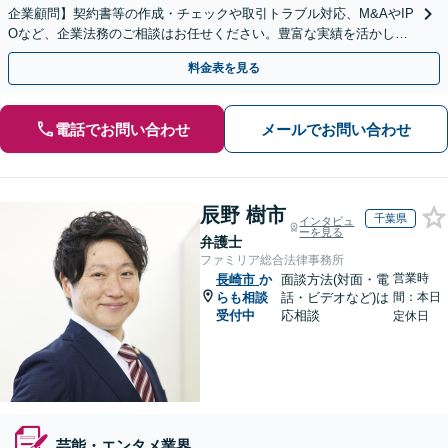
企業顧問】契約書等の作成・チェックや取引トラブル対応、M&AやIP
Oなど、企業法務のご相談はお任せください。豊富な実績を活かし的
確に対応を進めてまいります。
料金表を見る
電話でお問い合わせ
メールでお問い合わせ
辰野 樹市
千葉県
インタビュ
ーを見る
弁護士
ファミリア総合法律事務所
営業時
長崎市
か
面談方法(対面・電
らも相談
話・ビデオなど)は
間：本日
受付中
応相談
定休日
芸能・エンタメ業界