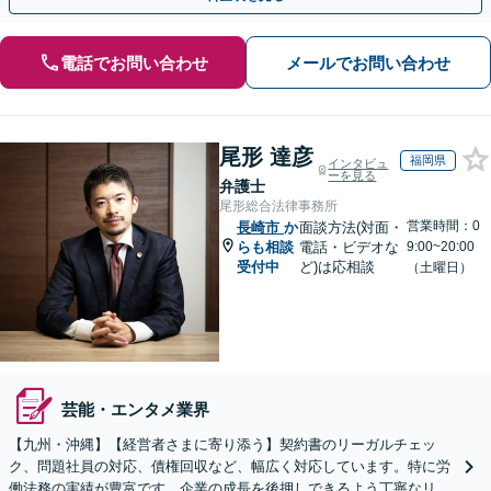
電話でお問い合わせ
メールでお問い合わせ
尾形 達彦
福岡県
インタビュ
ーを見る
弁護士
尾形総合法律事務所
営業時間：0
長崎市
か
面談方法(対面・
らも相談
電話・ビデオな
9:00~20:00
受付中
ど)は応相談
（土曜日）
芸能・エンタメ業界
【九州・沖縄】【経営者さまに寄り添う】契約書のリーガルチェッ
ク、問題社員の対応、債権回収など、幅広く対応しています。特に労
働法務の実績が豊富です。企業の成長を後押しできるよう丁寧なリー