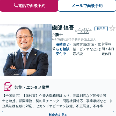
電話で面談予約
メールで面談予約
磯部 慎吾
福岡県
インタビュ
ーを見る
弁護士
A＆S福岡法律事務所弁護士法人
営業時
長崎市
か
面談方法(対面・電
らも相談
話・ビデオなど)は
間：本日
受付中
応相談
定休日
芸能・エンタメ業界
【全国対応】【元検事】企業内勤務経験あり。元裁判官など同僚弁護
士と連携。顧問業務、契約書チェック、問題社員対応、事業承継など
企業法務全般に対応。セカンドオピニオン歓迎。不正調査、不祥事や
ハラスメントの対応・予防にも実績。事業を守り成長支援。
料金表を見る