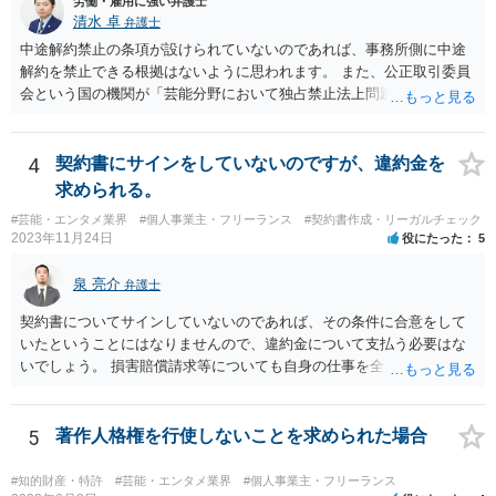
労働・雇用に強い弁護士
清水 卓
弁護士
中途解約禁止の条項が設けられていないのであれば、事務所側に中途
解約を禁止できる根拠はないように思われます。 また、公正取引委員
会という国の機関が「芸能分野において独占禁止法上問題となり得る
行為の想定例」として、「所属事務所が，契約終了後は⼀定期間芸能
活動を⾏えない旨の義務を課し，⼜は移籍・独⽴した場合には芸能活
動を妨害する旨⽰唆して，移籍・独⽴を諦めさせること（優越的地位
4
契約書にサインをしていないのですが、違約金を
の濫⽤等）を例示しています。 ライバー事務所にも同様のことが言え
求められる。
る可能性があり、あなたのケースでも、独占禁止法上問題となり得ま
#芸能・エンタメ業界
#個人事業主・フリーランス
#契約書作成・リーガルチェック
す。 ただし、「※これら⾏為が実際に独占禁⽌法違反となるかどうか
2023年11月24日
役にたった
5
は，具体的態様に照らして個別に判断されることとなる。例えば，優
越的地位の濫⽤に関して，不当に不利益を与えるか否かは，課される
泉 亮介
弁護士
義務等の内容や期間が⽬的に照らして過⼤であるか，与える不利益の
程度，代償措置の有無やその⽔準，あらかじめ⼗分な協議が⾏われた
契約書についてサインしていないのであれば、その条件に合意をして
か等を考慮の上，個別具体的に判断される」という指摘もなされてい
いたということにはなりませんので、違約金について支払う必要はな
るので、ご事案に応じ、挙げられている事情を具体的に検討して行く
いでしょう。 損害賠償請求等についても自身の仕事を全て処理してか
必要があります。 なお、退所等で事務所側と揉めるようであれば、弁
ら辞めるのであれば一般的には負担義務はないかと思われます。
護士に直接相談・依頼し、事務所側と交渉にあたってもらう方法もあ
るかと思います。 （参考）「⼈材分野における公正取引委員会の取
5
著作人格権を行使しないことを求められた場合
組」（令和元年９月２５日 公正取引委員会）６頁 https://www.jftc.g
o.jp/houdou/kouenkai/190925kondan_file/siryou2.pdf
#知的財産・特許
#芸能・エンタメ業界
#個人事業主・フリーランス