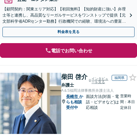
【顧問契約：関東エリア対応】【初回無料】【知的財産に強い】弁理
士等と連携し、高品質なリーガルサービスをワンストップで提供【元
文部科学省ADRセンター勤務】行政機関での経験、環境法への豊富な
知識を活かし、事業者さまの抱える問題を解決へ導きます
料金表を見る
電話でお問い合わせ
柴田 啓介
福岡県
インタビュ
ーを見る
弁護士
A＆S福岡法律事務所弁護士法人
営業時
長崎市
か
面談方法(対面・電
らも相談
話・ビデオなど)は
間：本日
受付中
応相談
定休日