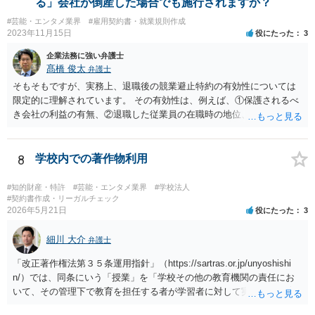
る」会社が倒産した場合でも施行されますか？
#芸能・エンタメ業界
#雇用契約書・就業規則作成
2023年11月15日
役にたった
3
企業法務に強い弁護士
髙橋 俊太
弁護士
そもそもですが、実務上、退職後の競業避止特約の有効性については
限定的に理解されています。 その有効性は、例えば、①保護されるべ
き会社の利益の有無、②退職した従業員の在職時の地位、③地域的限
定の有無、④競業避止義務の存続期間、⑤禁止される競業行為の範
囲、⑥代償措置の有無といった判断要素によって検討されます。 いず
れにしても、書面を拝見するなど具体的な事情を詳しくお伺いする必
8
学校内での著作物利用
要はありますが、上記判断要素に照らす限り、ご相談のケースにおい
ては会社側の請求は認められにくいのではないかという印象です。
#知的財産・特許
#芸能・エンタメ業界
#学校法人
#契約書作成・リーガルチェック
2026年5月21日
役にたった
3
細川 大介
弁護士
「改正著作権法第３５条運用指針」（https://sartras.or.jp/unyoshishi
n/）では、同条にいう「授業」を「学校その他の教育機関の責任にお
いて、その管理下で教育を担任する者が学習者に対して実施する教育
活動」と定義しています。 該当例として講義・実習、特別活動（学