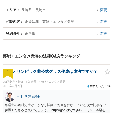
エリア
長崎県、長崎市
変更
相談内容
企業法務、芸能・エンタメ業界
変更
詳細条件
未選択
変更
芸能・エンタメ業界の法律Q&Aランキング
1
オリンピック非公式グッズ作成は違法ですか？
#知的財産・特許
#製造業
#芸能・エンタメ業界
2018年2月7日
役にたった
14
甲本 晃啓
弁護士
弁理士の西村先生が、かなり詳細にお書きになっている次の記事をご
参照くださると良いでしょう。 http://goo.gl/QwQMiv （※日本語を