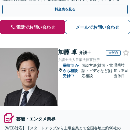
ガルサービスを提供いたします。
料金表を見る
電話でお問い合わせ
メールでお問い合わせ
加藤 卓
弁護士
大阪府
弁護士法人啓葉法律事務所
営業時
長崎市
か
面談方法(対面・電
らも相談
話・ビデオなど)は
間：本日
受付中
応相談
定休日
芸能・エンタメ業界
【WEB対応】【スタートアップから上場企業まで全国各地に約90社の