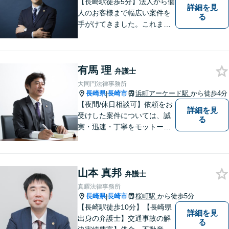
【長崎駅徒歩5分】法人から個
詳細を見
人のお客様まで幅広い案件を
る
手がけてきました。これまで
の経験を踏まえ、今後も、依
頼者に満足していただける解
決を目指し尽力いたします。
有馬 理
弁護士
大同門法律事務所
長崎県
長崎市
浜町アーケード駅
から徒歩4分
|
【夜間/休日相談可】依頼をお
詳細を見
受けした案件については、誠
る
実・迅速・丁寧をモットーに
処理致します。早めのご相談
が早期解決につながりますの
でお困りの方は、お気軽に相
山本 真邦
談にお越しください。
弁護士
真耀法律事務所
長崎県
長崎市
桜町駅
から徒歩5分
|
【長崎駅徒歩10分】【長崎県
詳細を見
出身の弁護士】交通事故の解
る