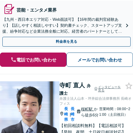
芸能・エンタメ業界
【九州・西日本エリア対応・Web面談可】【16年間の裁判官経験あ
り】【話しやすく相談しやすい】契約書チェック、スタートアップ支
援、紛争対応など企業法務全般に対応。経営者のパートナーとして伴
走し、依頼者さまのビジネスをサポートします！
料金表を見る
電話でお問い合わせ
メールでお問い合わせ
寺町 直人
弁
インタビューを
見る
護士
弁護士法人山本・坪井綜合法律事務所 長崎オ
フィス
長
長
桜町駅
か
営業時間：08:00~2
崎
崎
|
1:00（土日祝日）
ら徒歩6分
県
市
【初回相談料無料】【電話相談可】
【早朝、夜間、土日祝日相談対応】