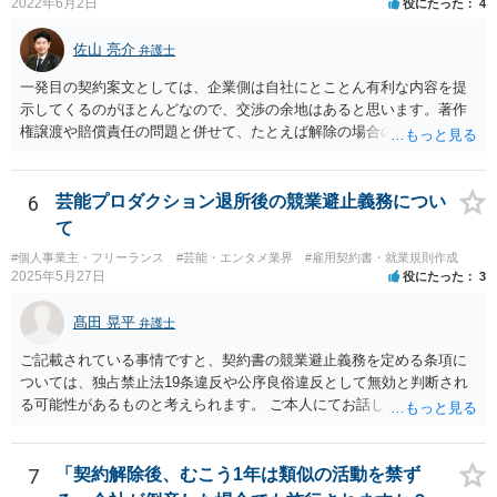
2022年6月2日
役にたった
4
佐山 亮介
弁護士
一発目の契約案文としては、企業側は自社にとことん有利な内容を提
示してくるのがほとんどなので、交渉の余地はあると思います。著作
権譲渡や賠償責任の問題と併せて、たとえば解除の場合のクリエータ
ー側への補償を設けさせるといった修正要望は出してみる価値があり
ます（実際、民法の原則では一方的な委任契約の解除には、必要に応
じて損害の補償をしなければならないと定められています。） ただ、
6
芸能プロダクション退所後の競業避止義務につい
そこで「これはうちの定型書式なので変更できない」といった趣旨の
て
回答があれば、今後の信頼関係の構築を考えても、ご縁がなかったと
#個人事業主・フリーランス
#芸能・エンタメ業界
#雇用契約書・就業規則作成
して契約を見送られた方が良いように思います。
2025年5月27日
役にたった
3
髙田 晃平
弁護士
ご記載されている事情ですと、契約書の競業避止義務を定める条項に
ついては、独占禁止法19条違反や公序良俗違反として無効と判断され
る可能性があるものと考えられます。 ご本人にてお話しを進められる
場合、事務所側から不利な条件を要求されるおそれもございますの
で、弁護士を通じて交渉することも選択肢として取り得るかと思われ
ます。
7
「契約解除後、むこう1年は類似の活動を禁ず