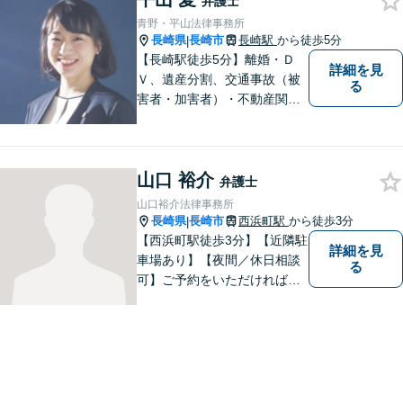
弁護士
青野・平山法律事務所
長崎県
長崎市
長崎駅
から徒歩5分
|
【長崎駅徒歩5分】離婚・Ｄ
詳細を見
Ｖ、遺産分割、交通事故（被
る
害者・加害者）・不動産関連
の問題ならお一人で悩まずお
気軽にご相談ください。依頼
者様と共に全力で戦います。
山口 裕介
弁護士
山口裕介法律事務所
長崎県
長崎市
西浜町駅
から徒歩3分
|
【西浜町駅徒歩3分】【近隣駐
詳細を見
車場あり】【夜間／休日相談
る
可】ご予約をいただければ、
土日祝日・夜間でも対応いた
します。個人・法人問わず、
お困りの方はお気軽に弁護士
にご相談ください。