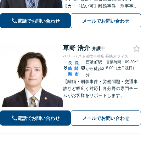
【カード払い可】離婚事件・刑事事
件・交通事故の専門弁護士があなたの
お悩みを解決いたします。一人で悩ま
電話でお問い合わせ
メールでお問い合わせ
ずに新たな一歩をわたしたちと。
草野 浩介
弁護士
ベリーベスト法律事務所 長崎オフィス
西浜町駅
営業時間：09:30~1
長
長
8:00（土日祝日）
崎
崎
から徒歩2
|
県
市
分
【離婚・刑事事件・労働問題・交通事
故など幅広く対応】各分野の専門チー
ムがお客様をサポートします。
電話でお問い合わせ
メールでお問い合わせ