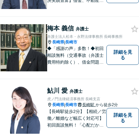
決実績豊富】借金、不動産、
相続、企業法務など幅広く対
応可能。【地域密着型】地域
のみなさまのお悩みに寄り添
梅本 義信
い、解決まで二人三脚でサポ
弁護士
ートします。◆近隣駐車場あ
弁護士法人松本・永野法律事務所 長崎事務所
り
長崎県
長崎市
|
◆「感謝の声」多数！◆初回
詳細を見
相談無料（交通事故（弁護士
る
費用特約除く）、借金問題、
相続・遺言、離婚・男女問題
に限る）◆弁護士歴44年以上
◆11260件の相談実績（令和1
～7年合計）
鮎川 愛
弁護士
虎ノ門法律経済事務所 長崎支店
長崎県
長崎市
長崎駅
から徒歩2分
|
【長崎駅徒歩2分】【相続／労
詳細を見
働／離婚など幅広く対応可】
る
初回面談無料！「心配だから
念の為聞いておきたい」大歓
迎です！少しでも不安なこと