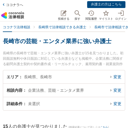
弁護士の方はこちら
ココナラへ
投稿する
探す
閲覧履歴
マイリスト
ログイン
ココナラ法律相談
長崎県で法律相談できる弁護士
長崎市で法律相談で
長崎市の芸能・エンタメ業界に強い弁護士
長崎県の長崎市で芸能・エンタメ業界に強い弁護士が15名見つかりました。初
回面談無料や休日面談に対応している弁護士なども掲載中。企業法務に関係す
る顧問弁護士契約や契約書作成・リーガルチェック、雇用契約書・就業規則作
成等の細かな分野での絞り込み検索もでき便利です。特に虎ノ門法律経済事務
所 長崎支店の鮎川 泰輔弁護士や弁護士法人山本・坪井綜合法律事務所 長崎オ
エリア
長崎県、長崎市
変更
フィスの寺町 直人弁護士、ベリーベスト法律事務所 長崎オフィスの草野 浩介
弁護士のプロフィール情報や弁護士費用、強みなどが注目されています。『長
相談内容
企業法務、芸能・エンタメ業界
変更
崎市で土日や夜間に発生した芸能・エンタメ業界のトラブルを今すぐに弁護士
に相談したい』『芸能・エンタメ業界のトラブル解決の実績豊富な近くの弁護
士を検索したい』『初回相談無料で芸能・エンタメ業界を法律相談できる長崎
詳細条件
未選択
変更
市内の弁護士に相談予約したい』などでお困りの相談者さんにおすすめです。
15
人の弁護士が見つかりました
(検索結果について詳しくは
こちら
)