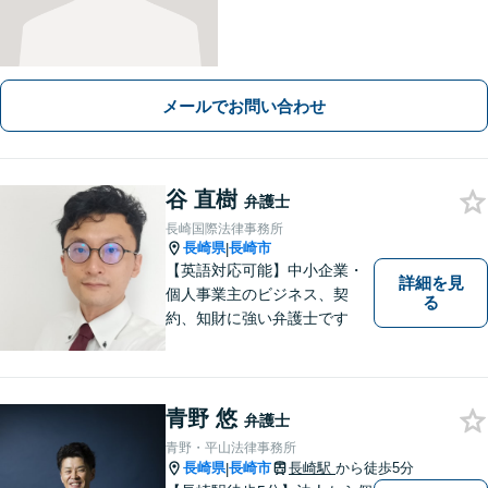
メールでお問い合わせ
谷 直樹
弁護士
長崎国際法律事務所
長崎県
長崎市
|
【英語対応可能】中小企業・
詳細を見
個人事業主のビジネス、契
る
約、知財に強い弁護士です
青野 悠
弁護士
青野・平山法律事務所
長崎県
長崎市
長崎駅
から徒歩5分
|