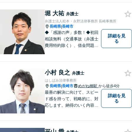
があればすぐにご相談くださ
堀 大祐
い。各種専門家と連携し、ス
弁護士
ムーズな解決を目指します。
弁護士法人松本・永野法律事務所 長崎事務所
長崎県
長崎市
|
◆「感謝の声」多数！◆初回
詳細を見
相談無料（交通事故（弁護士
る
費用特約除く）、借金問題、
相続・遺言、離婚・男女問題
に限る）◆11260件の相談実
績（令和1～7年合計）
小村 良之
弁護士
はしばみ法律事務所
長崎県
長崎市
めがね橋駅
から徒歩4分
|
最善の解決に向けて、スピー
詳細を見
ド感を持って、戦略的に、対
る
応します。納得のいく内容と
費用となるよう心がけていま
すので、まずはお気軽にご相
談ください。
平山 愛