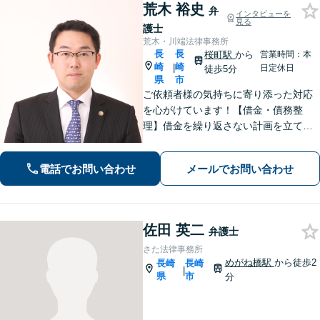
荒木 裕史
弁
インタビューを
見る
護士
荒木・川端法律事務所
長
長
桜町駅
から
営業時間：本
崎
崎
|
日定休日
徒歩5分
県
市
ご依頼者様の気持ちに寄り添った対応
を心がけています！【借金・債務整
理】借金を繰り返さない計画を立てる
よう丁寧にアドバイス！【交通事故】
適正な損害賠償を得られるように交渉
電話でお問い合わせ
メールでお問い合わせ
します！相続／離婚／労働も対応可
佐田 英二
弁護士
さた法律事務所
めがね橋駅
から徒歩2
長崎
長崎
|
県
市
分