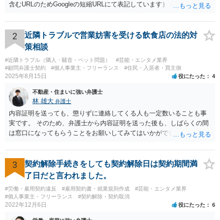
含むURLのためGoogleの短縮URLにて表記しています） 私も同先生と
同じ意見です。 商品（グッズ）への使用ということであれば、少なく
とも不正競争防止法上の問題は生じうると思います。
2
近隣トラブルで営業妨害を受ける飲食店の法的対
策相談
#近隣トラブル（隣人・騒音・ペット問題）
#芸能・エンタメ業界
#顧問弁護士契約
#個人事業主・フリーランス
#住民・入居者・買主側
2025年8月15日
役にたった
4
不動産・住まいに強い弁護士
林 雄大
弁護士
内容証明を送っても、懲りずに連絡してくる人も一定数いることも事
実です。 そのため、弁護士から内容証明を送った後も、しばらくの間
は窓口になってもらうことをお願いしてみてはいかがでしょうか。 そ
うすれば、もしその方から不当な要求を受けることがあっても、「窓
口（弁護士に）言ってください」とだけお伝えし、それ以外には一切
応じないという姿勢をとることができるため、スタッフの方の負担軽
3
契約解除手続きをしても契約解除日は契約期間満
減を図れると思います。 大変な状況かと思いますが、ご参考になりま
了日だと言われました。
したら幸いです。
#労働・雇用契約違反
#雇用契約書・就業規則作成
#芸能・エンタメ業界
#個人事業主・フリーランス
#契約解除・契約取消
2022年12月6日
役にたった
6