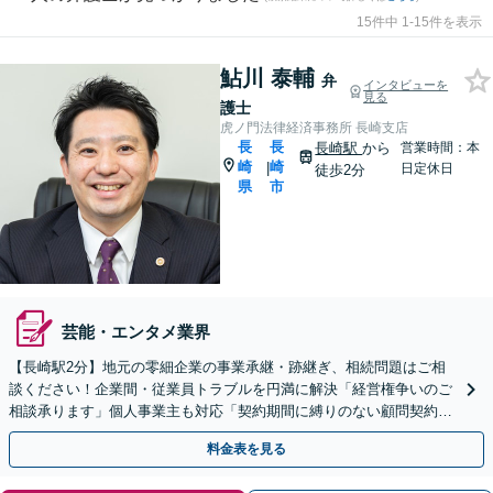
15件中 1-15件を表示
鮎川 泰輔
弁
インタビューを
見る
護士
虎ノ門法律経済事務所 長崎支店
長
長
長崎駅
から
営業時間：本
崎
崎
|
日定休日
徒歩2分
県
市
芸能・エンタメ業界
【長崎駅2分】地元の零細企業の事業承継・跡継ぎ、相続問題はご相
談ください！企業間・従業員トラブルを円満に解決「経営権争いのご
相談承ります」個人事業主も対応「契約期間に縛りのない顧問契約あ
り」【夜間・休日面談｜ビデオ面談対応】
料金表を見る