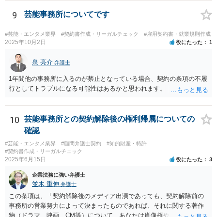
級活動・クラブ活動・学校行事等）、部活動、課外補習授業等を、該
当しない例として自主的なボランティア活動・保護者会・ＰＴＡ活動
9
芸能事務所についてです
等を列挙しています。 本件をこれに当てはめますと、 ①主体である学
校司書は、学校図書館法第６条第１項上「専ら学校図書館の職務に従
#芸能・エンタメ業界
#契約書作成・リーガルチェック
#雇用契約書・就業規則作成
事する職員」と位置づけられ、運用指針にいう「教育を担任する者」
2025年10月2日
役にたった
1
に該当しません。 ②活動内容も、特別活動・学校行事等ではなく、図
書館独自の読書推進活動であり、該当例のいずれにも当たりません。
泉 亮介
弁護士
したがって、本件展示は「授業の過程」要件を満たさず、３５条によ
1年間他の事務所に入るのが禁止となっている場合、契約の条項の不履
る適法化はできないと考えられます。 ただし、繰り返しになります
行としてトラブルになる可能性はあるかと思われます。
が、ご相談のケースのような事案が裁判沙汰になることが現実的には
ほぼないため、今後も裁判例が積み重なる可能性がきわめて低く、ど
ちらの解釈が正しいのかについて司法の判断が下されることがないも
10
芸能事務所との契約解除後の権利帰属についての
のと思われます。
確認
#芸能・エンタメ業界
#顧問弁護士契約
#知的財産・特許
#契約書作成・リーガルチェック
2025年6月15日
役にたった
3
企業法務に強い弁護士
並木 重伸
弁護士
この条項は、「契約解除後のメディア出演であっても、契約解除前の
事務所の営業努力によって決まったものであれば、それに関する著作
物（ドラマ、映画、CM等）について、あなたは肖像権やパブリシティ