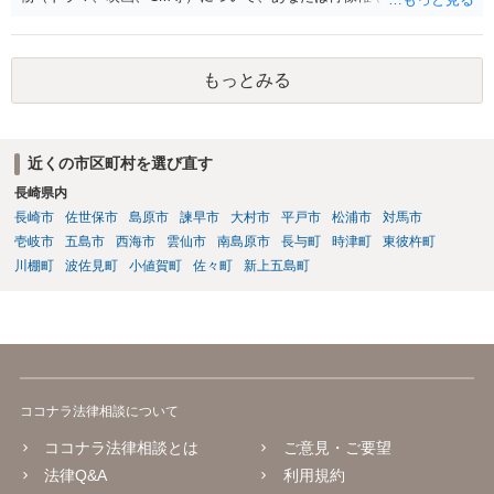
権を主張することはできず、何かある場合は協議して決定する」とい
う意味と思われます。 事務所が獲得した仕事から生じる権利を、解除
後も事務所が管理すること自体には合理性がある場合もあります。し
もっとみる
かし「事務所に帰属する」という表現は、本来他人に譲渡できるもの
ではない肖像権等が事務所に渡ってしまうかのようにも読め、あなた
の権利を過剰に制限する恐れもあります。 ご指摘の箇所も含め、解除
届の内容が適切かどうか弁護士に直接相談のうえ、可能であれば事務
近くの市区町村を選び直す
所と協議することをお勧めします。
長崎県内
長崎市
佐世保市
島原市
諫早市
大村市
平戸市
松浦市
対馬市
壱岐市
五島市
西海市
雲仙市
南島原市
長与町
時津町
東彼杵町
川棚町
波佐見町
小値賀町
佐々町
新上五島町
ココナラ法律相談について
ココナラ法律相談とは
ご意見・ご要望
法律Q&A
利用規約