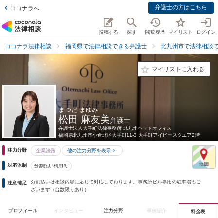
弁護士の方はこちら
ココナラへ
投稿する
探す
閲覧履歴
マイリスト
ログイン
ココナラ法律相談
福岡県で法律相談できる弁護士
北九州市で法律相談
マイリストに入れる
まつだ まゆみ
松田 麻友美
弁護士
弁護士法人大手町法律事務所 北九州ヘッドオフィス
福岡県
北九州市小倉北区大手町11-3 大手町アイビースクエア2階
注力分野
企業法務
他の注力分野を表示
対応体制
分割払い利用可
分割払いは相談内容に応じて対応しております。事務所ビル専用の駐車場もご
注意補足
ざいます（台数限りあり）
プロフィール
インタビュー
注力分野
事例紹介
料金表