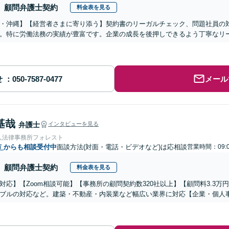
顧問弁護士契約
料金表を見る
・沖縄】【経営者さまに寄り添う】契約書のリーガルチェック、問題社員の
。特に労働法務の実績が豊富です。企業の成長を後押しできるよう丁寧なリ
せ
メール
基哉
弁護士
インタビューを見る
人法律事務所フォレスト
市
からも相談受付中
面談方法(対面・電話・ビデオなど)は応相談
営業時間：09:0
顧問弁護士契約
料金表を見る
対応】【Zoom相談可能】【事務所の顧問契約数320社以上】【顧問料3.3
ブルの対応など。建築・不動産・内装業など幅広い業界に対応【企業・個人