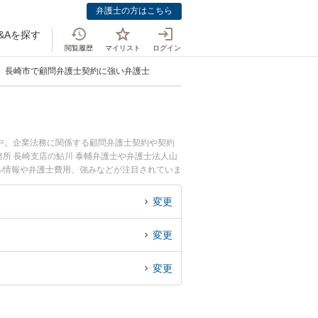
弁護士の方はこちら
&Aを探す
閲覧履歴
マイリスト
ログイン
長崎市で顧問弁護士契約に強い弁護士
中。企業法務に関係する顧問弁護士契約や契約
所 長崎支店の鮎川 泰輔弁護士や弁護士法人山
ール情報や弁護士費用、強みなどが注目されていま
決の実績豊富な近くの弁護士を検索したい』『初
変更
変更
変更