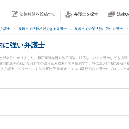
法律相談を投稿する
弁護士を探す
法律Q
弁護士
長崎市で法律相談できる弁護士
長崎市で企業法務に強い弁護士
約に強い弁護士
が16名見つかりました。初回面談無料や休日面談に対応している弁護士なども掲載
規則作成等の細かな分野での絞り込み検索もでき便利です。特に虎ノ門法律経済事務
直人弁護士、ベリーベスト法律事務所 長崎オフィスの草野 浩介弁護士のプロフィ
士契約のトラブルを今すぐに弁護士に相談したい』『顧問弁護士契約のトラブル解
長崎市内の弁護士に相談予約したい』などでお困りの相談者さんにおすすめです。