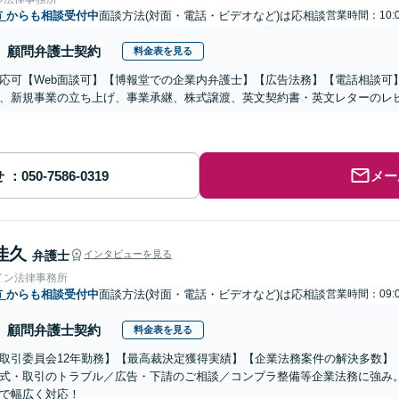
市
からも相談受付中
面談方法(対面・電話・ビデオなど)は応相談
営業時間：10:0
顧問弁護士契約
料金表を見る
応可【Web面談可】【博報堂での企業内弁護士】【広告法務】【電話相談可】Yo
、新規事業の立ち上げ、事業承継、株式譲渡、英文契約書・英文レターのレ
せ
メー
佳久
弁護士
インタビューを見る
イン法律事務所
市
からも相談受付中
面談方法(対面・電話・ビデオなど)は応相談
営業時間：09:0
顧問弁護士契約
料金表を見る
取引委員会12年勤務】【最高裁決定獲得実績】【企業法務案件の解決多数】
式・取引のトラブル／広告・下請のご相談／コンプラ整備等企業法務に強み
で幅広く対応！