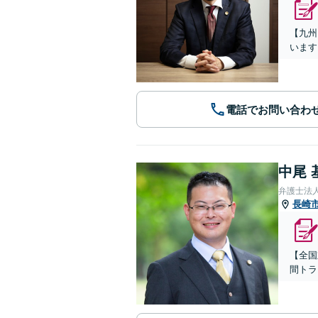
【九州
います
電話でお問い合わ
中尾 
弁護士法
長崎
【全国
間トラ