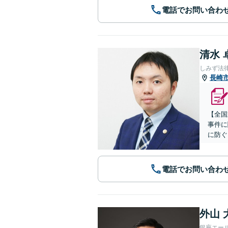
電話でお問い合わ
清水 
しみず法
長崎
【全国
事件に
に防ぐ
電話でお問い合わ
外山 
銀座エー