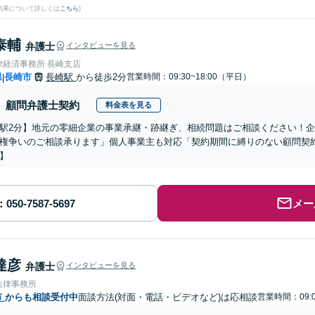
結果について詳しくは
こちら
)
泰輔
弁護士
インタビューを見る
律経済事務所 長崎支店
県
長崎市
長崎駅
から徒歩2分
営業時間：09:30~18:00（平日）
|
顧問弁護士契約
料金表を見る
駅2分】地元の零細企業の事業承継・跡継ぎ、相続問題はご相談ください！
権争いのご相談承ります」個人事業主も対応「契約期間に縛りのない顧問契
】
メー
達彦
弁護士
インタビューを見る
法律事務所
市
からも相談受付中
面談方法(対面・電話・ビデオなど)は応相談
営業時間：09:0