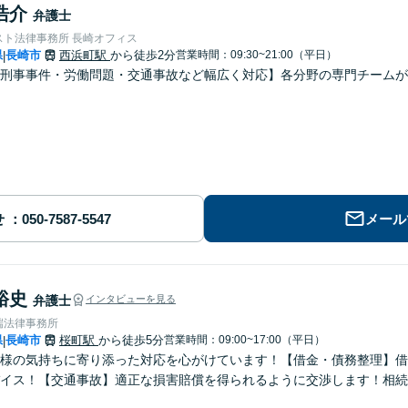
浩介
弁護士
スト法律事務所 長崎オフィス
県
長崎市
西浜町駅
から徒歩2分
営業時間：09:30~21:00（平日）
|
刑事事件・労働問題・交通事故など幅広く対応】各分野の専門チームが
せ
メール
裕史
弁護士
インタビューを見る
端法律事務所
県
長崎市
桜町駅
から徒歩5分
営業時間：09:00~17:00（平日）
|
様の気持ちに寄り添った対応を心がけています！【借金・債務整理】借
イス！【交通事故】適正な損害賠償を得られるように交渉します！相続