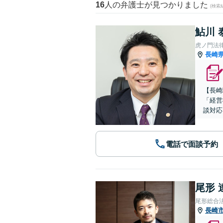
16
人の弁護士が見つかりました
(検索
鮎川 
虎ノ門法
長崎
【長崎
「経営
談対応
電話で面談予約
尾形 
尾形総合
長崎