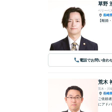
草野 
ベリーベ
長崎
【離婚・
電話でお問い合わ
荒木 
荒木・川
長崎
ご依頼者
にアドバ