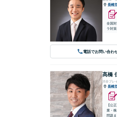
長崎
全国対
ラ対策
電話でお問い合わ
髙橋 
渋谷ブレ
長崎
【公正
業・株
問題ま