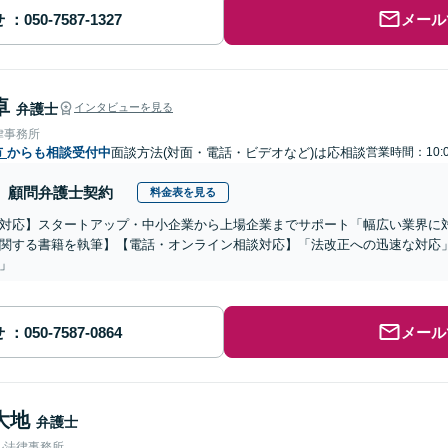
せ
メール
卓
弁護士
インタビューを見る
律事務所
市
からも相談受付中
面談方法(対面・電話・ビデオなど)は応相談
営業時間：10:0
顧問弁護士契約
料金表を見る
対応】スタートアップ・中小企業から上場企業までサポート「幅広い業界に
関する書籍を執筆】【電話・オンライン相談対応】「法改正への迅速な対応
」
せ
メール
大地
弁護士
ル法律事務所