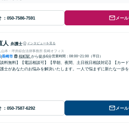
せ
メール
直人
弁護士
インタビューを見る
人山本・坪井綜合法律事務所 長崎オフィス
県
長崎市
桜町駅
から徒歩6分
営業時間：08:00~21:00（平日）
|
談料無料】【電話相談可】【早朝、夜間、土日祝日相談対応】【カード
護士があなたのお悩みを解決いたします。一人で悩まずに新たな一歩を
せ
メール