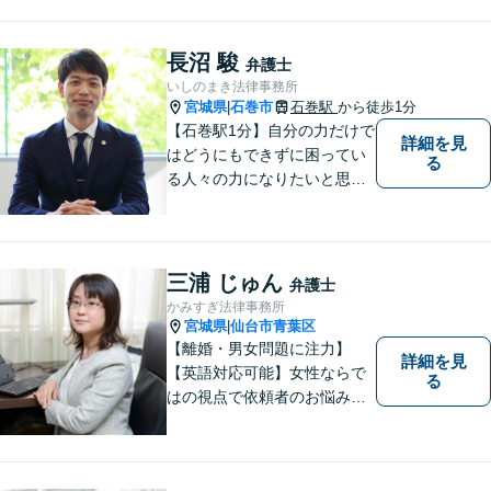
長沼 駿
弁護士
いしのまき法律事務所
宮城県
石巻市
石巻駅
から徒歩1分
|
【石巻駅1分】自分の力だけで
詳細を見
はどうにもできずに困ってい
る
る人々の力になりたいと思い
弁護士を志しました。依頼者
様に寄り添い、抱えているト
ラブルについて納得のいく解
決ができるよう、サポートい
三浦 じゅん
弁護士
たします。ぜひ一度ご相談く
かみすぎ法律事務所
ださい。
宮城県
仙台市青葉区
|
【離婚・男女問題に注力】
詳細を見
【英語対応可能】女性ならで
る
はの視点で依頼者のお悩みに
寄り添い、丁寧かつ迅速なサ
ポートをいたします。離婚・
男女問題やセクハラ事件など