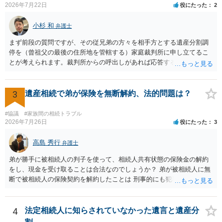
2026年7月22日
役にたった
2
小杉 和
弁護士
まず前段の質問ですが、その従兄弟の方々を相手方とする遺産分割調
停を（曾祖父の最後の住所地を管轄する）家庭裁判所に申し立てるこ
とが考えられます。裁判所からの呼出しがあれば応答する可能性がま
だあるのではないでしょうか。 後段の質問については、相続放棄は可
能と思われます。時間が思った以上にないので必要書類をてきぱきと
揃える必要があります。その点是非御注意ください。
3
遺産相続で弟が保険を無断解約、法的問題は？
#協議
#家族間の相続トラブル
2026年7月26日
役にたった
3
高島 秀行
弁護士
弟が勝手に被相続人の判子を使って、相続人共有状態の保険金の解約
をし、現金を受け取ることは合法なのでしょうか？ 弟が被相続人に無
断で被相続人の保険契約を解約したことは 刑事的にも犯罪となる可能
性があり、民事的には無効だと思います。 保険会社で解約の際に提出
された書類のコピーを取得して、弁護士に面談で詳しい事情を話して
相談 されたら良いと思います。
4
法定相続人に知らされていなかった遺言と遺産分