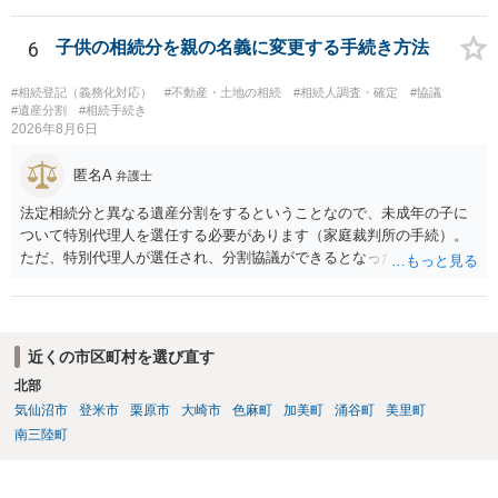
も相続権があります。つまり、孫５人に加えて「おじ又はおば」にも
相続権がある可能性があります。
6
子供の相続分を親の名義に変更する手続き方法
#相続登記（義務化対応）
#不動産・土地の相続
#相続人調査・確定
#協議
#遺産分割
#相続手続き
2026年8月6日
匿名A
弁護士
法定相続分と異なる遺産分割をするということなので、未成年の子に
ついて特別代理人を選任する必要があります（家庭裁判所の手続）。
ただ、特別代理人が選任され、分割協議ができるとなったとしても、
不動産の名義の全部を自分にできるかどうかは別問題です。未成年者
の権利も守られなければならないからです。 相続財産全体で、未成年
者の権利が守られているかどうかを判断しなければなりません。 単
に、未成年者を今後養育するのは、自分だからという理由では、法定
近くの市区町村を選び直す
相続分以上に多くの遺産を取得することができるというわけではあり
北部
ません。
気仙沼市
登米市
栗原市
大崎市
色麻町
加美町
涌谷町
美里町
南三陸町