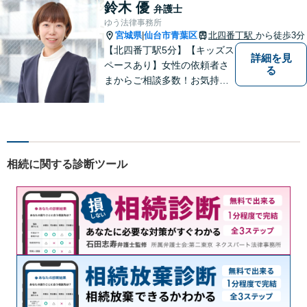
のお困り事がございました
鈴木 優
弁護士
ら、お気軽にご相談くださ
ゆう法律事務所
い。
宮城県
仙台市青葉区
北四番丁駅
から徒歩3分
|
【北四番丁駅5分】【キッズス
詳細を見
ペースあり】女性の依頼者さ
る
まからご相談多数！お気持ち
に寄り添うことを一番大切に
しています。離婚・男女問題
はお任せください！不貞慰謝
料請求／親権・養育費【労働
問題】マタハラなど女性特有
相続に関する診断ツール
のトラブルに迅速に対応【初
回相談無料】