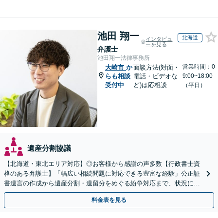
池田 翔一
北海道
インタビュ
ーを見る
弁護士
池田翔一法律事務所
営業時間：0
大崎市
か
面談方法(対面・
らも相談
電話・ビデオな
9:00~18:00
受付中
ど)は応相談
（平日）
遺産分割協議
【北海道・東北エリア対応】◎お客様から感謝の声多数【行政書士資
格のある弁護士】「幅広い相続問題に対応できる豊富な経験」公正証
書遺言の作成から遺産分割・遺留分をめぐる紛争対応まで、状況に応
じた最適な方法をご提案します【夜間相談可】
料金表を見る