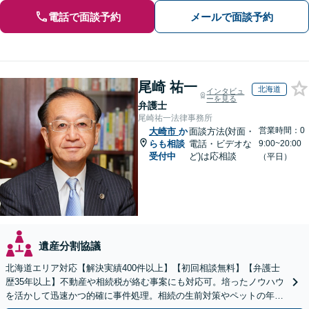
電話で面談予約
メールで面談予約
尾崎 祐一
北海道
インタビュ
ーを見る
弁護士
尾崎祐一法律事務所
営業時間：0
大崎市
か
面談方法(対面・
らも相談
電話・ビデオな
9:00~20:00
受付中
ど)は応相談
（平日）
遺産分割協議
北海道エリア対応【解決実績400件以上】【初回相談無料】【弁護士
歴35年以上】不動産や相続税が絡む事案にも対応可。培ったノウハウ
を活かして迅速かつ的確に事件処理。相続の生前対策やペットの年金