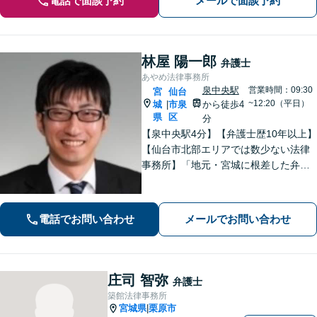
電話で面談予約
メールで面談予約
林屋 陽一郎
弁護士
あやめ法律事務所
泉中央駅
営業時間：09:30
宮
仙台
~12:20（平日）
城
市泉
から徒歩4
|
県
区
分
【泉中央駅4分】【弁護士歴10年以上】
【仙台市北部エリアでは数少ない法律
事務所】「地元・宮城に根差した弁護
活動／仙台市青葉区、泉区、富谷市、
大和町、利府町など」
電話でお問い合わせ
メールでお問い合わせ
庄司 智弥
弁護士
築館法律事務所
宮城県
栗原市
|