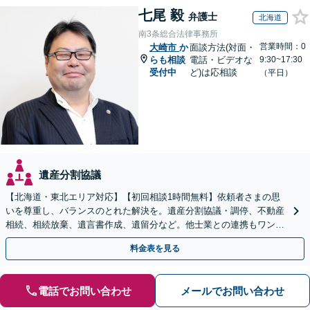
七尾 毅
弁護士
北海道
南3条総合法律事務所
営業時間：0
大崎市
か
面談方法(対面・
らも相談
電話・ビデオな
9:30~17:30
受付中
ど)は応相談
（平日）
遺産分割協議
【北海道・東北エリア対応】【初回相談1時間無料】依頼者さまの思
いを尊重し、バランスのとれた解決を。遺産分割協議・調停、不動産
相続、相続放棄、遺言書作成、遺留分など。他士業との連携もワンス
トップで対応します【休日・夜間面談OK】
料金表を見る
電話でお問い合わせ
メールでお問い合わせ