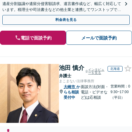
遺産分割協議や遺留分侵害額請求、遺言書作成など、幅広く対応して
います。税理士や司法書士などの他士業と連携してワンストップでの
解決が可能です。ぜひご相談ください。
料金表を見る
電話で面談予約
メールで面談予約
池田 慎介
北海道
インタビュ
ーを見る
弁護士
まこまない法律事務所
営業時間：0
大崎市
か
面談方法(対面・
らも相談
電話・ビデオな
9:30~17:00
受付中
ど)は応相談
（平日）