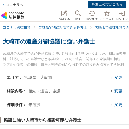
弁護士の方はこちら
ココナラへ
投稿する
探す
閲覧履歴
マイリスト
ログイン
ココナラ法律相談
宮城県で法律相談できる弁護士
大崎市で法律相談で
大崎市の遺産分割協議に強い弁護士
宮城県の大崎市で遺産分割協議に強い弁護士が1名見つかりました。初回面談無
料に対応している弁護士なども掲載中。相続・遺言に関係する家族間の相続ト
ラブルや認知症の相続、遺産分割等の細かな分野での絞り込み検索もでき便利
です。特に弁護士法人菅原・佐々木法律事務所の佐々木 康晴弁護士のプロフィ
ール情報や弁護士費用、強みなどが注目されています。『大崎市で土日や夜間
エリア
宮城県、大崎市
変更
に発生した遺産分割協議のトラブルを今すぐに弁護士に相談したい』『遺産分
割協議のトラブル解決の実績豊富な近くの弁護士を検索したい』『初回相談無
相談内容
相続・遺言、協議
変更
料で遺産分割協議を法律相談できる大崎市内の弁護士に相談予約したい』など
でお困りの相談者さんにおすすめです。
詳細条件
未選択
変更
協議に強い大崎市から相談可能な弁護士