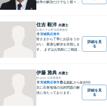
紛争の解決だけでなく様々な
トラブルで傷ついた方の心の
痛みがわかる温かさと誠実さ
を持ち合わせた弁護士です。
是非一度ご相談ください。
住吉 毅洋
弁護士
石巻のぞみ野法律事務所
宮城県
石巻市
|
皆さまから丁寧にお話をうか
詳細を見
がい、最適な解決を目指しま
る
す。 まずはお気軽にご相談く
ださい。
伊藤 雅典
弁護士
純-pure-法律事務所
宮城県
石巻市
石巻駅
から徒歩5分
|
主に石巻地域の法的問題の解
詳細を見
決に当たっております。
る