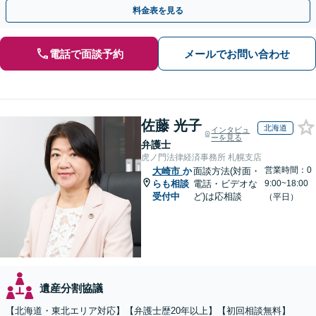
システムもお任せ【完全個室】【自衛隊前駅8分】
料金表を見る
電話で面談予約
メールでお問い合わせ
佐藤 光子
北海道
インタビュ
ーを見る
弁護士
虎ノ門法律経済事務所 札幌支店
営業時間：0
大崎市
か
面談方法(対面・
らも相談
電話・ビデオな
9:00~18:00
受付中
ど)は応相談
（平日）
遺産分割協議
【北海道・東北エリア対応】【弁護士歴20年以上】【初回相談無料】