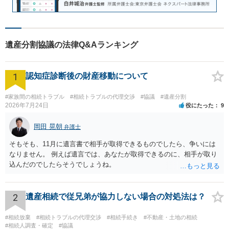
遺産分割協議の法律Q&Aランキング
1
認知症診断後の財産移動について
#家族間の相続トラブル
#相続トラブルの代理交渉
#協議
#遺産分割
2026年7月24日
役にたった
9
岡田 晃朝
弁護士
そもそも、11月に遺言書で相手が取得できるものでしたら、争いには
なりません。 例えば遺言では、あなたが取得できるのに、相手が取り
込んだのでしたらそうでしょうね。
2
遺産相続で従兄弟が協力しない場合の対処法は？
#相続放棄
#相続トラブルの代理交渉
#相続手続き
#不動産・土地の相続
#相続人調査・確定
#協議