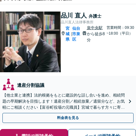
品川 直人
弁護士
品川直人法律事務所
泉中央駅
営業時間：09:30
宮
仙台
~18:00（平日）
城
市泉
から徒歩8
|
県
区
分
遺産分割協議
【他士業と連携】法的根拠をもとに建設的な話し合いを進め、相続問
題の早期解決を目指します！遺産分割／相続放棄／遺留分など、お気
軽にご相談ください【富谷町役場の元職員】宮城で暮らす方々に寄り
添う、敷居の低い事務所です【無料駐車場あり】
料金表を見る