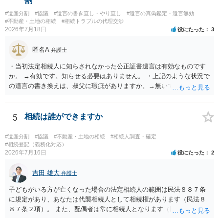
割
#遺産分割
#協議
#遺言の書き直し・やり直し
#遺言の真偽鑑定・遺言無効
#不動産・土地の相続
#相続トラブルの代理交渉
2026年7月18日
役にたった
3
匿名A
弁護士
・当初法定相続人に知らされなかった公正証書遺言は有効なものです
か。 →有効です。知らせる必要はありません。 ・上記のような状況で
の遺言の書き換えは、叔父に瑕疵がありますか。→無いです。 ・分割
する場合の比率は、現状で、客観的に見てどの程度が妥当と考えられ
ますか。 →本人が自由に決められますので、どこが妥当とは言えない
です。客観的な基準もありません。 ・できれば穏やかに、分割を拒否
5
相続は誰ができますか
することはできますか。 →分割を拒否するということは、遺産はいら
ないということでしょうか。遺言で、受取を指定されててもいらない
#遺産分割
#協議
#不動産・土地の相続
#相続人調査・確定
と拒否することはできます。理由を説明する必要はありません。
#相続登記（義務化対応）
2026年7月16日
役にたった
2
吉田 雄大
弁護士
子どもがいる方が亡くなった場合の法定相続人の範囲は民法８８７条
に規定があり、あなたは代襲相続人として相続権があります（民法８
８７条２項）。 また、配偶者は常に相続人となります（民法８９０
条）。 「祖父の子供３人」の方の配偶者がご健在であれば、その方に