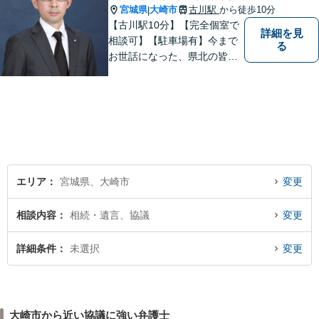
宮城県
大崎市
古川駅
から徒歩10分
|
【古川駅10分】【完全個室で
詳細を見
相談可】【駐車場有】今まで
る
お世話になった、県北の皆さ
んに弁護士として恩返しがで
きたらと考えています。 何か
お困りのことがありました
ら、お気軽にお声がけくださ
い。
エリア
宮城県、大崎市
変更
相談内容
相続・遺言、協議
変更
詳細条件
未選択
変更
大崎市から近い協議に強い弁護士