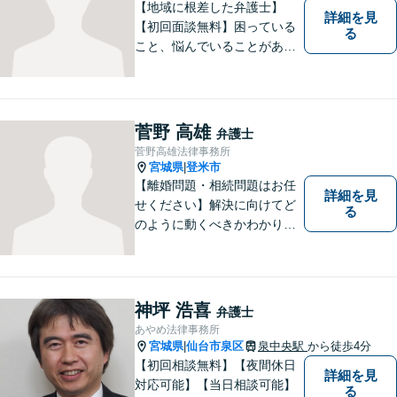
【地域に根差した弁護士】
詳細を見
【初回面談無料】困っている
る
こと、悩んでいることがあっ
たら、「こんなことで相談し
ていいのか」と悩まず、 ひと
まず弁護士に相談してみてく
ださい。離婚問題／借金問題
菅野 高雄
弁護士
／交通事故／刑事事件など、
菅野高雄法律事務所
幅広く対応。【夜間／休日対
宮城県
登米市
|
応可能】
【離婚問題・相続問題はお任
詳細を見
せください】解決に向けてど
る
のように動くべきかわかりや
すくご説明いたします。【法
テラス利用可】【事前予約で
夜間・休日対応可】お早めの
ご相談が、納得のいく解決へ
神坪 浩喜
弁護士
の第一歩です。
あやめ法律事務所
宮城県
仙台市泉区
泉中央駅
から徒歩4分
|
【初回相談無料】【夜間休日
詳細を見
対応可能】【当日相談可能】
る