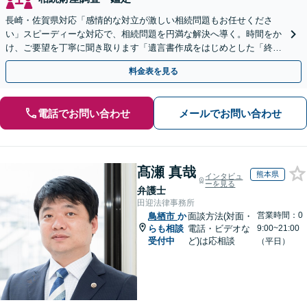
長崎・佐賀県対応「感情的な対立が激しい相続問題もお任せくださ
い」スピーディーな対応で、相続問題を円満な解決へ導く。時間をか
け、ご要望を丁寧に聞き取ります「遺言書作成をはじめとした「終
活」もサポート」【バリアフリー】【完全個室対応】
料金表を見る
電話でお問い合わせ
メールでお問い合わせ
髙瀬 真哉
熊本県
インタビュ
ーを見る
弁護士
田迎法律事務所
営業時間：0
鳥栖市
か
面談方法(対面・
らも相談
電話・ビデオな
9:00~21:00
受付中
ど)は応相談
（平日）