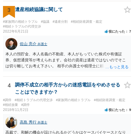
(例えば、○○のときにお姉さんは亡くなった方からお金を援助してもら
3
遺産相続協議に関して
った等)、それも書くとよいです。 書かない方が良いと思うことは、遺
産分割に関係ない(と思われる)いきさつを沢山盛り込むことだと考えま
#家族間の相続トラブル
#協議
#遺産分割
#相続財産調査・鑑定
す(あくまで遺産分割に関係することに留める方が、裁判所や調停委員
#相続トラブルの代理交渉
の方に事情を理解してもらいやすいと思います)。
2022年6月21日
役にたった
7
佐山 亮介
弁護士
本人の預貯金、本人名義の不動産、本人がもっていた株式や有価証
券、仮想通貨等が考えられます。会社の資産は遺産ではないのでそこ
は切り離してお考え下さい。 相手の弁護士や税理士に頼んでも守秘義
務を理由に断られる可能性が高いです。 資料は調停を起こしてから任
意に開示を求め、応じなければ「調査嘱託」という手続きを使って銀
行等に照会をかけることになるでしょう。 不動産は、相続登記が済ん
4
調停不成立の相手方からの迷惑電話をやめさせる
でいなければ市役所ないし区役所に、お子様と義父様のつながりがわ
ことはできますか？
かる戸籍一式を揃えてもちこみ、「名寄せ」という手続きをすると、
#調停
#相続トラブルの代理交渉
#家族間の相続トラブル
#相続財産調査・鑑定
分かると思います。遺産分割協議書の偽造等により既に相続登記され
#相続放棄
#調停
てしまっている場合は、住所などに当たりをつけて登記名義を調べて
2018年11月2日
役にたった
9
探すことになるでしょう。 代理人弁護士を立てられるのはおすすめで
すが、現代では、各々が自由に価格設定をしていますので、特に相場
高島 秀行
弁護士
はお示しできません。ただし、かつて日本弁護士連合会が設けていた
報酬基準を踏まえて価格設定している弁護士は一定数いると思います
高裁で、和解の機会が設けられるかどうかはケースバイケースとなり