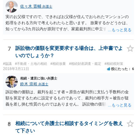
佐々木 晋輔
弁護士
実のお父様ですので、できればお父様が住んでおられたマンションの
処理をされる方向で考えられたらと思います。 放棄するかどうかは、
知ってから3カ月以内が原則ですが、家庭裁判所に申立すれば3カ月の
期間を伸長することができます。 その間に、財産の状況を調査して、
放棄するかどうか決めることができます。 銀行やサラ金が数年も放置
することはありませんので、数年後に借金が発見される可能性はほぼ
7
訴訟物の価額を変更要求する場合は、上申書でよ
ありません。 なお、私が扱った相続放棄を検討していた案件で、期間
いのでしょうか？
伸長して調査したところ、サラ金に対する過払金など相当な財産が見
#協議
#不動産・土地の相続
#相続放棄
#相続財産調査・鑑定
#相続税対策
つかったため相続したという事例がありました。
2018年3月11日
役にたった
6
相続・遺言に強い弁護士
鈴木 崇裕
弁護士
訴訟物の価額は、裁判を起こす者＝原告が裁判所に支払う手数料の金
額を算定するために設定するものであって、裁判の相手方＝被告が疑
義を差し挟む性質のものではありません。 訴訟物の価額自体が裁判の
目的（審理の対象）となることもありませんので、上申書や証拠を出
したとしても、変更されることはありません。
8
相続について弁護士に相談するタイミングを教え
て下さい