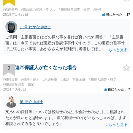
#遺産分割
#家族間の相続トラブル
#相続財産調査・鑑定
#調停
2019年1月29日
役にたった
17
井澤 わかな
弁護士
ご質問：主張書面とはどの様な事を書けば良いのか 回答： 「主張書
面」は、今回であれば遺産分割調停事件ですので、この遺産分割事件
で主張したい事実、あかささんが裁判所に考慮してほしいと思う、亡
くなった方・あかささん・お姉さん間の事情などを記入することにな
ります。 もし、主張したい事実や考慮してほしい事情に関連して
資料を持っているようであれば、主張書面とは別で提出できます。も
2
連帯保証人が亡くなった場合
し、お姉さんに見られたくないような資料がある場合、「非開示の希
望に関する申出書」と共に提出することも考えられます。 ご質問：書
#相続放棄
#相続手続き
#相続放棄
#M&A・事業承継
#相続人調査・確定
いた方が良い事と書かない方が良い事 回答： お姉さんが申立書の「申
#相続財産調査・鑑定
2024年3月6日
役にたった
7
立ての趣旨」のところに書いている遺産の分け方に対して意見があれ
ば、まずそれを書くとよいです。 次に「申立ての理由」のところに、
泉 亮介
なぜ調停を申し立てたのか(例えば、あかささんと話合いが出来ない／
弁護士
決裂した、など)や亡くなった方・あかささん・お姉さん間の事情やい
支払いの費目等については税理士の先生や会計士の先生にご相談され
きさつなどが書かれていると思うので、あかささんから見てそれは違
た方が良いかと思われます。 顧問税理士の方がいらっしゃれば、まず
うと感じるところは、どのように違うのか、など書くとよいです。 そ
相談されてみると良いでしょう。
の他、お姉さんの申立書には書かれていないけど、どのように遺産を
分けるかを決めるについてあかささんが重要だと考える事情があれば