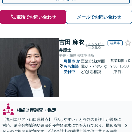
電話でお問い合わせ
メールでお問い合わせ
吉田 麻衣
福岡県
インタビュ
ーを見る
弁護士
平井・柏﨑法律事務所
営業時間：0
鳥栖市
か
面談方法(対面・
らも相談
電話・ビデオな
9:30~16:00
受付中
ど)は応相談
（平日）
相続財産調査・鑑定
【九州エリア・山口県対応】「話しやすい」と評判の弁護士が親身に
対応。遺産分割協議や遺留分侵害額請求に力を入れており、揉める前
からのご相談も歓迎です。公認会計士や税理士等の他士業とも連携