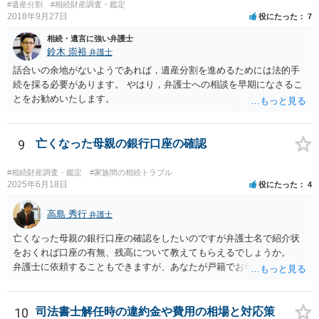
#遺産分割
#相続財産調査・鑑定
2018年9月27日
役にたった
7
相続・遺言に強い弁護士
鈴木 崇裕
弁護士
話合いの余地がないようであれば，遺産分割を進めるためには法的手
続を採る必要があります。 やはり，弁護士への相談を早期になさるこ
とをお勧めいたします。
9
亡くなった母親の銀行口座の確認
#相続財産調査・鑑定
#家族間の相続トラブル
2025年6月18日
役にたった
4
高島 秀行
弁護士
亡くなった母親の銀行口座の確認をしたいのですが弁護士名で紹介状
をおくれば口座の有無、残高について教えてもらえるでしょうか。
弁護士に依頼することもできますが、あなたが戸籍でお母さんの相続
人であり、相続人本人であることなどを証明すれば、口座の有無や残
高は教えてくれると思います。 自分ではよくわからないということ
であれば、弁護士に相談し依頼されたら良いと思います。
10
司法書士解任時の違約金や費用の相場と対応策