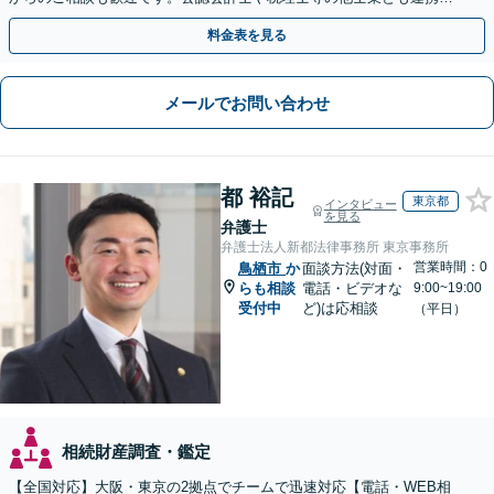
し、円満な解決を全力でサポートいたします。
料金表を見る
メールでお問い合わせ
都 裕記
東京都
インタビュー
を見る
弁護士
弁護士法人新都法律事務所 東京事務所
営業時間：0
鳥栖市
か
面談方法(対面・
らも相談
電話・ビデオな
9:00~19:00
受付中
ど)は応相談
（平日）
相続財産調査・鑑定
【全国対応】大阪・東京の2拠点でチームで迅速対応【電話・WEB相