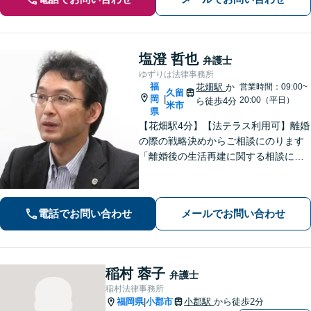
塩澄 哲也
弁護士
ゆずりは法律事務所
福
花畑駅
か
営業時間：09:00~
久留
岡
|
20:00（平日）
ら徒歩4分
米市
県
【花畑駅4分】【法テラス利用可】離婚
の際の戦略決めからご相談にのります
「離婚後の生活再建に関する相談に対
応」「不動産オーナー・管理会社さま
からのご相談に対応／滞納家賃の回収
や立ち退き・明け渡しなどの賃貸トラ
電話でお問い合わせ
メールでお問い合わせ
ブル」【顧問契約可】
稲村 蓉子
弁護士
稲村法律事務所
福岡県
小郡市
小郡駅
から徒歩2分
|