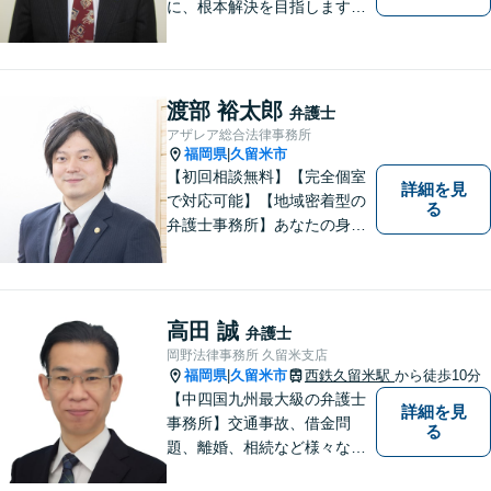
に、根本解決を目指します。
借金／離婚／刑事／労働な
ど、個人・法人問わず幅広い
お困りごとに対応可能です。
トラブルが起こったら、まず
渡部 裕太郎
弁護士
はご相談ください。【夜間対
アザレア総合法律事務所
応可】
福岡県
久留米市
|
【初回相談無料】【完全個室
詳細を見
で対応可能】【地域密着型の
る
弁護士事務所】あなたの身近
な理解者として、一つひとつ
の声にしっかりと耳を傾け、
問題解決まで丁寧にお手伝い
します！少しでもお悩みの方
高田 誠
弁護士
はお気軽にご相談ください。
岡野法律事務所 久留米支店
福岡県
久留米市
西鉄久留米駅
から徒歩10分
|
【中四国九州最大級の弁護士
詳細を見
事務所】交通事故、借金問
る
題、離婚、相続など様々な問
題について、「何度でも無