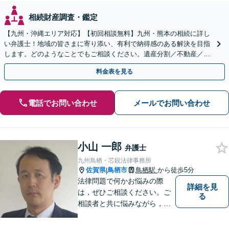
相続財産調査・鑑定
【九州・沖縄エリア対応】【初回相談無料】九州・熊本の相続に詳し
い弁護士！地域の皆さまに寄り添い、有利で納得感のある解決を目指
します。どのようなことでもご相談ください。遺産分割／不動産／遺
言書／使い込み／寄与分／遺留分／相続放棄【完全個室】
料金表を見る
電話でお問い合わせ
メールでお問い合わせ
小山 一郎
弁護士
九州鳥栖・芯鋭法律事務所
佐賀県
鳥栖市
鳥栖駅
から徒歩5分
|
法律問題で何かお悩みの際
詳細を見
は，ぜひご相談ください。ご
る
相談者と共に悩みながら，い
い解決を目指したいと思って
おります