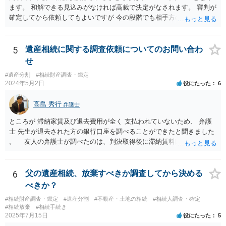
ので、それが一応の目安となるでしょう。
ます。 和解できる見込みがなければ高裁で決定がなされます。 審判が
確定してから依頼してもよいですが 今の段階でも相手方の連絡が迷惑
であれば 弁護士に依頼してもよいと思います。
5
遺産相続に関する調査依頼についてのお問い合わ
せ
#遺産分割
#相続財産調査・鑑定
2024年5月2日
役にたった
6
高島 秀行
弁護士
ところが 滞納家賃及び退去費用が全く 支払われていないため、 弁護
士 先生が退去された方の銀行口座を調べることができたと聞きました
。 友人の弁護士が調べたのは、判決取得後に滞納賃料回収のため
に、預金の有無及び残高の開示を求めたもので 判決を取るために、
預金の入出金履歴を調べたわけではありません。 残念ながら、事案
や目的も異なりますし、開示の内容も異なります。
6
父の遺産相続、放棄すべきか調査してから決める
べきか？
#相続財産調査・鑑定
#遺産分割
#不動産・土地の相続
#相続人調査・確定
#相続放棄
#相続手続き
2025年7月15日
役にたった
5