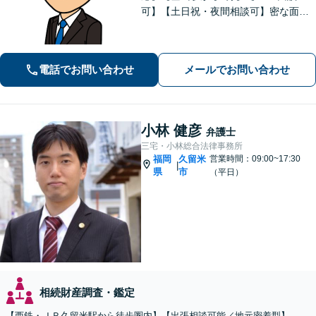
可】【土日祝・夜間相談可】密な面談
とこまめな連絡を心がけ、きめ細やか
にサポート！依頼者様の想いを汲み取
り、最善を尽くします。「相談者様に
電話でお問い合わせ
メールでお問い合わせ
寄り添い親身に対応」【個室対応／守
秘義務厳守】
小林 健彦
弁護士
三宅・小林総合法律事務所
福岡
久留米
営業時間：09:00~17:30
|
県
市
（平日）
相続財産調査・鑑定
【西鉄・ＪＲ久留米駅から徒歩圏内】【出張相談可能／地元密着型】