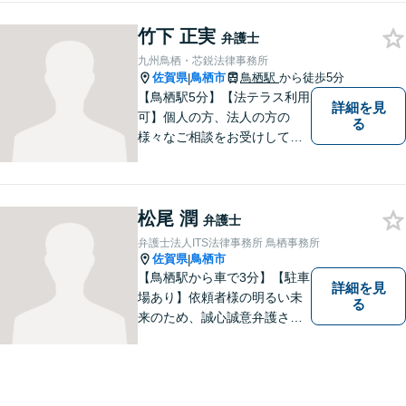
竹下 正実
弁護士
九州鳥栖・芯鋭法律事務所
佐賀県
鳥栖市
鳥栖駅
から徒歩5分
|
【鳥栖駅5分】【法テラス利用
詳細を見
可】個人の方、法人の方の
る
様々なご相談をお受けしてお
ります。依頼者様のお話をし
っかりお聞きし、お気持ちや
ご事情に沿った解決策をご提
松尾 潤
案いたします。【債務整理・
弁護士
残業代請求については初回面
弁護士法人ITS法律事務所 鳥栖事務所
談無料】【土日祝・夜間相談
佐賀県
鳥栖市
|
可】
【鳥栖駅から車で3分】【駐車
詳細を見
場あり】依頼者様の明るい未
る
来のため、誠心誠意弁護させ
ていただきます。弁護士とし
て、毅然とした対応を行いま
す。インターネット／刑事／
相続など、幅広い困りごとに