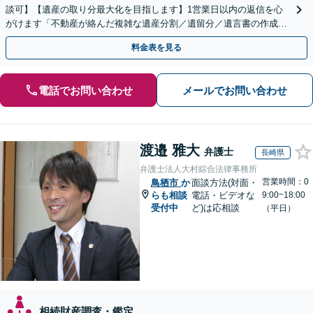
談可】【遺産の取り分最大化を目指します】1営業日以内の返信を心
がけます「不動産が絡んだ複雑な遺産分割／遺留分／遺言書の作成・
執行／事業承継など、お任せください」【休日相談あり】
料金表を見る
電話でお問い合わせ
メールでお問い合わせ
渡邉 雅大
弁護士
長崎県
弁護士法人大村綜合法律事務所
営業時間：0
鳥栖市
か
面談方法(対面・
らも相談
電話・ビデオな
9:00~18:00
受付中
ど)は応相談
（平日）
相続財産調査・鑑定