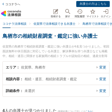
弁護士の方はこちら
ココナラへ
投稿する
探す
閲覧履歴
マイリスト
ログイン
ココナラ法律相談
佐賀県で法律相談できる弁護士
鳥栖市で法律相談で
鳥栖市の相続財産調査・鑑定に強い弁護士
佐賀県の鳥栖市で相続財産調査・鑑定に強い弁護士が4名見つかりました。初回
面談無料や休日面談に対応している弁護士、解決事例を持つ弁護士なども掲載
中。相続・遺言に関係する家族間の相続トラブルや認知症の相続、遺産分割等
の細かな分野での絞り込み検索もでき便利です。特に弁護士法人ITS法律事務所
鳥栖事務所の松田 直弁護士や九州鳥栖・芯鋭法律事務所の小山 一郎弁護士、九
エリア
佐賀県、鳥栖市
変更
州鳥栖・芯鋭法律事務所の竹下 正実弁護士のプロフィール情報や弁護士費用、
強みなどが注目されています。『鳥栖市で土日や夜間に発生した相続財産調
相談内容
相続・遺言、相続財産調査・鑑定
変更
査・鑑定のトラブルを今すぐに弁護士に相談したい』『相続財産調査・鑑定の
トラブル解決の実績豊富な近くの弁護士を検索したい』『初回相談無料で相続
財産調査・鑑定を法律相談できる鳥栖市内の弁護士に相談予約したい』などで
詳細条件
未選択
変更
お困りの相談者さんにおすすめです。
4
人の弁護士が見つかりました
(検索結果について詳しくは
こちら
)