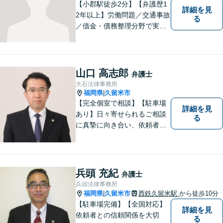
【小郡駅徒歩2分】【弁護歴1
詳細を見
2年以上】労働問題／交通事故
る
／借金・債務整理分野で実績
多数！「その場しのぎではな
い、未来の生活を見越した解
決」がモットーです。皆様が
笑顔と元気を取り戻し、新た
山口 高志郎
弁護士
な第一歩を踏み出せるよう、
大石法律事務所
最大限尽力します。
福岡県
久留米市
|
【完全個室で相談】【駐車場
詳細を見
あり】日々寄せられるご相談
る
に真摯に向き合い、依頼者の
皆様の力となることを心がけ
ています。 事業の成長を目指
す法人・個人の方々には、経
営課題の解決に向けた最適な
兵頭 充紀
弁護士
法的サポートを提供し、安定
兵頭法律事務所
した経営基盤の構築をお手伝
福岡県
久留米市
西鉄久留米駅
から徒歩10分
|
いいたします。
【駐車場完備】【全国対応】
詳細を見
依頼者との信頼関係を大切
る