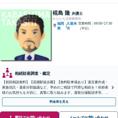
椛島 隆
弁護士
からたち法律事務所
福岡
久留米
営業時間：09:00~17:30
|
県
市
（平日）
相続財産調査・鑑定
【初回相談無料】【花畑駅徒歩圏】【無料駐車場あり】遺言書作成・
家族信託・遺産分割協議など、早めのご相談で円滑な相続を！依頼者
様のお気持ちを大切に、真摯に取り組みます。遺留分減殺請求等、揉
めた場合も親身になって対応致します。
料金表を見る
電話でお問い合わせ
メールでお問い合わせ