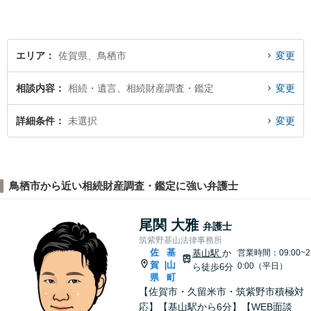
対応可能！【完全個室で対
応】
エリア
佐賀県、鳥栖市
変更
相談内容
相続・遺言、相続財産調査・鑑定
変更
詳細条件
未選択
変更
鳥栖市から近い相続財産調査・鑑定に強い弁護士
尾関 大雅
弁護士
筑紫野基山法律事務所
佐
基
基山駅
か
営業時間：09:00~2
賀
山
|
0:00（平日）
ら徒歩6分
県
町
【佐賀市・久留米市・筑紫野市積極対
応】【基山駅から6分】【WEB面談