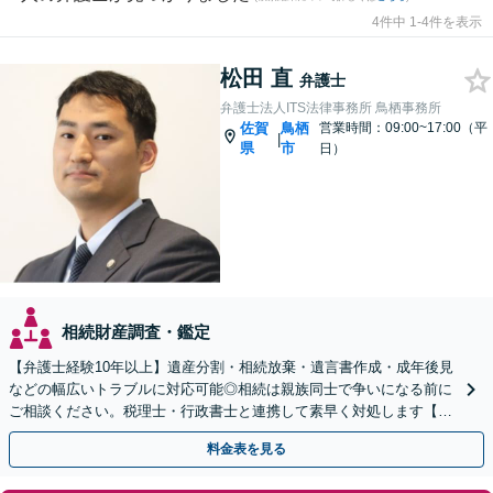
4件中 1-4件を表示
松田 直
弁護士
弁護士法人ITS法律事務所 鳥栖事務所
佐賀
鳥栖
営業時間：09:00~17:00（平
|
県
市
日）
相続財産調査・鑑定
【弁護士経験10年以上】遺産分割・相続放棄・遺言書作成・成年後見
などの幅広いトラブルに対応可能◎相続は親族同士で争いになる前に
ご相談ください。税理士・行政書士と連携して素早く対処します【夜
間・休日の相談可能】【初回のご相談30分無料】
料金表を見る