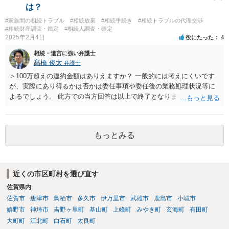
は？
#家族間の相続トラブル
#相続放棄
#相続手続き
#相続トラブルの代理交渉
#相続財産調査・鑑定
#相続人調査・確定
2025年2月4日
役にたった
4
相続・遺言に強い弁護士
髙橋 俊太
弁護士
＞100万超えの違約金額はありえますか？ 一般的には考えにくいです
が、実際にあり得るかは否かは委任事項や委任後の業務処理状況等に
よるでしょう。 此方での当方回答は以上で終了となりますが、参考に
なりましたら幸いです。
もっとみる
近くの市区町村を選び直す
佐賀県内
佐賀市
唐津市
鳥栖市
多久市
伊万里市
武雄市
鹿島市
小城市
嬉野市
神埼市
吉野ヶ里町
基山町
上峰町
みやき町
玄海町
有田町
大町町
江北町
白石町
太良町