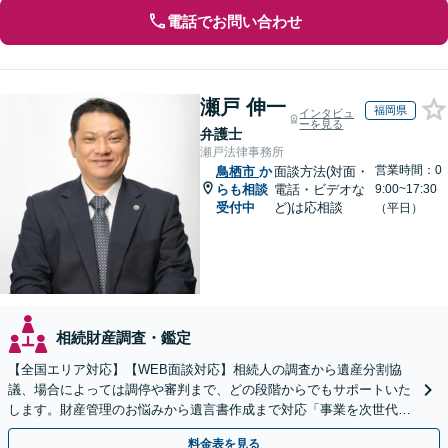
電話でお問い合わせ
瀬戸 伸一
福岡県
インタビュ
ーを見る
弁護士
瀬戸法律事務所
営業時間：0
鳥栖市
か
面談方法(対面・
らも相談
電話・ビデオな
9:00~17:30
受付中
ど)は応相談
（平日）
相続財産調査・鑑定
【全国エリア対応】【WEB面談対応】相続人の調査から遺産分割協
議、場合によっては調停や審判まで、どの段階からでもサポートいた
します。財産管理のお悩みから遺言書作成まで対応「事業を次世代に
引き継ぐ安心の事業承継をサポート」【完全個室相談】
料金表を見る