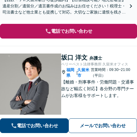
遺産分割／遺留分／遺言書作成のお悩みはお任せください！税理士・
司法書士など他士業とも提携して対応。大切なご家族に遺恨を残さな
いために、弁護士へ早めのご相談を。
電話でお問い合わせ
坂口 洋文
弁護士
ベリーベスト法律事務所 久留米オフィス
福岡
久留米
営業時間：09:30~21:00
|
県
市
（平日）
【離婚・刑事事件・労働問題・交通事
故など幅広く対応】各分野の専門チー
ムがお客様をサポートします。
電話でお問い合わせ
メールでお問い合わせ