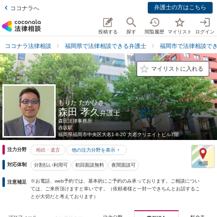
弁護士の方はこちら
ココナラへ
投稿する
探す
閲覧履歴
マイリスト
ログイン
ココナラ法律相談
福岡県で法律相談できる弁護士
福岡市で法律相談で
マイリストに入れる
もりた たかひさ
森田 孝久
弁護士
森田法律事務所
赤坂駅
福岡県
福岡市中央区大名1-8-20 大名クリエイトビル7階
注力分野
相続・遺言
他の注力分野を表示
対応体制
分割払い利用可
初回面談無料
夜間面談可
※お電話、web予約では、基本的にご予約のみ承っております。ご相談につい
注意補足
ては、ご来所頂けますと幸いです。（依頼者様と一対一できちんとお話するこ
とが大切だと考えております）