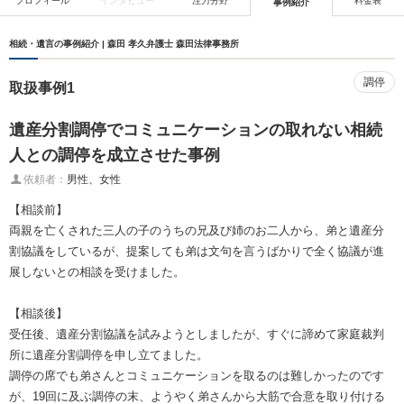
プロフィール
インタビュー
注力分野
料金表
事例紹介
相続・遺言の事例紹介 | 森田 孝久弁護士 森田法律事務所
調停
取扱事例1
遺産分割調停でコミュニケーションの取れない相続
人との調停を成立させた事例
依頼者：
男性、女性
【相談前】
両親を亡くされた三人の子のうちの兄及び姉のお二人から、弟と遺産分
割協議をしているが、提案しても弟は文句を言うばかりで全く協議が進
展しないとの相談を受けました。
【相談後】
受任後、遺産分割協議を試みようとしましたが、すぐに諦めて家庭裁判
所に遺産分割調停を申し立てました。
調停の席でも弟さんとコミュニケーションを取るのは難しかったのです
が、19回に及ぶ調停の末、ようやく弟さんから大筋で合意を取り付ける