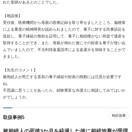
れた形跡があるとのことでした。
【相談後】
受任後、医療機関から母親の医療記録を取り寄せましたところ、脳梗塞
による重度の精神障害が認められましたので、養子に対する民事訴訟を
提起し、養子縁組の無効を証明して、養子に相続権がない前提で遺産を
取得することができ、また、母親が倒れた後にその財産を養子が使い込
んでいましたので、不当利得返還請求による返還分を加味することがで
きました。
【先生のコメント】
被相続人が死亡する直前の養子縁組や財産の移動には注意が必要です
ね。
不思議に思うことがあったら、経験豊富な弁護士に相談してみてはいか
がでしょうか。
相続放棄
取扱事例5
被相続人の死後3か月を経過した後に相続放棄が受理