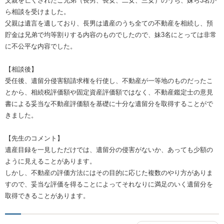
父親を亡くされたご兄弟（長男、長女、二女、三女）のうち、妹ら3名か
ら相談を受けました。
父親は遺言を遺しており、長男は遺産のうち全ての不動産を相続し、預
貯金は兄弟で均等割りする内容のものでしたので、妹3名にとっては非常
に不公平な内容でした。
【相談後】
受任後、遺留分侵害額請求権を行使し、不動産が一等地のものだったこ
とから、相続税評価額や固定資産評価額ではなく、不動産鑑定士の意見
書による妥当な不動産評価額を基礎に十分な遺留分を取得することがで
きました。
【先生のコメント】
遺産目録を一見しただけでは、遺留分の侵害がないか、あっても少額の
ように見えることがあります。
しかし、不動産の評価方法にはその目的に応じた複数のやり方がありま
すので、妥当な評価を得ることによってそれなりに満足のいく遺留分を
取得できることがあります。