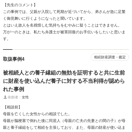
【先生のコメント】
この事例では、父親が入院して死期が近づいてから、弟さんが急に足繁
く御見舞いに行くようになったと聞いています。
とはいえ故人を名残惜しむ気持ちをむやみに疑うことはできません。
万が一のときは、私たち弁護士が被害回復のお手伝いをしたいと思いま
す。
相続財産調査・鑑定
取扱事例4
被相続人との養子縁組の無効を証明すると共に生前
に財産を使い込んだ養子に対する不当利得が認めら
れた事例
依頼者：
女性
【相談前】
母親を亡くした女性からの相談でした。
母親が脳梗塞で倒れた後に同居人（母親の亡夫の先妻との間の子）が母
親と養子縁組をして相続を主張しており、また、母親の財産が使い込ま