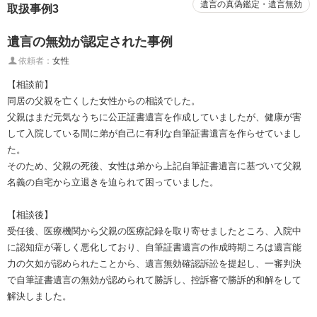
遺言の真偽鑑定・遺言無効
取扱事例3
遺言の無効が認定された事例
依頼者：
女性
【相談前】
同居の父親を亡くした女性からの相談でした。
父親はまだ元気なうちに公正証書遺言を作成していましたが、健康が害
して入院している間に弟が自己に有利な自筆証書遺言を作らせていまし
た。
そのため、父親の死後、女性は弟から上記自筆証書遺言に基づいて父親
名義の自宅から立退きを迫られて困っていました。
【相談後】
受任後、医療機関から父親の医療記録を取り寄せましたところ、入院中
に認知症が著しく悪化しており、自筆証書遺言の作成時期ころは遺言能
力の欠如が認められたことから、遺言無効確認訴訟を提起し、一審判決
で自筆証書遺言の無効が認められて勝訴し、控訴審で勝訴的和解をして
解決しました。