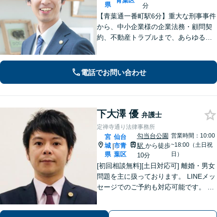
青葉区
県
分
【青葉通一番町駅6分】重大な刑事事件
から、中小企業様の企業法務・顧問契
約、不動産トラブルまで、あらゆる法
律問題に全力を尽くします。ご相談い
ただくだけで解決の糸口が見える場合
もございます。一人で抱え込まず、ま
電話でお問い合わせ
ずは初回無料相談へご連絡ください。
下大澤 優
弁護士
定禅寺通り法律事務所
勾当台公園
営業時間：10:00
宮
仙台
~18:00（土日祝
城
市青
駅
から徒歩
|
県
葉区
日）
10分
[初回相談無料][土日対応可] 離婚・男女
問題を主に扱っております。 LINEメッ
セージでのご予約も対応可能です。 LI
NEでのご予約をご希望の場合は、以下
のリンクからご登録ください。 https://l