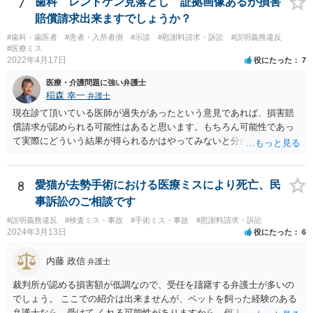
7
歯科 レントゲン見落とし 証拠画像あるが損害
賠償請求出来ますでしょうか？
#歯科・歯医者
#患者・入所者側
#示談
#慰謝料請求・訴訟
#説明義務違反
#医療ミス
2022年4月17日
役にたった
7
医療・介護問題に強い弁護士
稲森 幸一
弁護士
現在診て頂いている医師が過失があったという意見であれば、損害賠
償請求が認められる可能性はあると思います。もちろん可能性であっ
て実際にどういう結果が得られるかはやってみないと分かりません
が。 損害としては、その過失によって生じた症状の治療にかかった治
療費や精神的苦痛を受けた分の慰謝料や仕事に影響があれば休業損害
などが考えられます。 頑張ってください。
8
愛猫が去勢手術における医療ミスにより死亡、民
事訴訟のご相談です
#説明義務違反
#検査ミス・事故
#手術ミス・事故
#慰謝料請求・訴訟
2024年3月13日
役にたった
6
内藤 政信
弁護士
裁判所が認める損害額が低調なので、受任を躊躇する弁護士が多いの
でしょう。 ここでの紹介は出来ませんが、ペットを飼った経験のある
弁護士なら、受けて くれる可能性がありますから、何人か問い合わせ