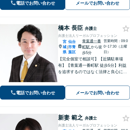
in.ee/uFqpYWb
電話でお問い合わせ
メールでお問い合わせ
橋本 長臣
弁護士
弁護士法人リーガルプロフェッション
青葉通一番
営業時間：09:0
宮
仙台
0~17:30（土曜
城
市青
町駅
から徒
|
県
葉区
日）
歩5分
【完全個室で相談可】【近隣駐車場
有】【青葉通一番町駅 徒歩5分】利益
を追求するのではなく法律と良心に従
って紛争の解決をすることが大切だと
考えています。依頼者様の意向を丁寧
にお聞きしご要望に沿った解決をする
電話でお問い合わせ
メールでお問い合わせ
ように心がけています。お気軽にご相
談ください。
新妻 範之
弁護士
弁護士法人リーガルプロフェッション