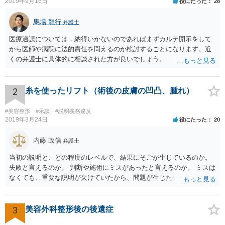
2019年9月16日
役にたった
28
馬場 龍行
弁護士
医療過誤については，納得いかないのであればまずカルテ開示をして
から医師や病院に法的責任を問えるのか検討することになります。近
くの弁護士に具体的に相談された方が良いでしょう。
2
糸を使ったリフト（術後の皮膚の凹凸、腫れ）
#美容整形
#示談
#説明義務違反
2019年3月24日
役にたった
20
内藤 政信
弁護士
当初の説明と、どの程度のレベルで、結果にそごが生じているのか。
失敗と言えるのか。 判断や施術にミスがあったと言えるのか。 ミスは
なくても、重要な説明が欠けていたから、問題が生じたのか。 美容整
形にある程度通じてる弁護士を探せるかどうか。
3
美容外科整形後の後遺症