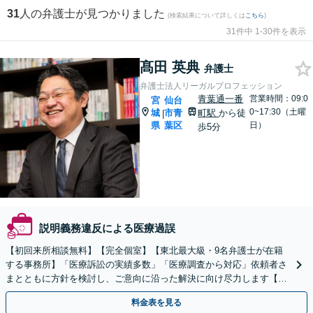
31
人の弁護士が見つかりました
(検索結果について詳しくは
こちら
)
31件中 1-30件を表示
髙田 英典
弁護士
弁護士法人リーガルプロフェッション
青葉通一番
営業時間：09:0
宮
仙台
0~17:30（土曜
城
市青
町駅
から徒
|
県
葉区
日）
歩5分
説明義務違反による医療過誤
【初回来所相談無料】【完全個室】【東北最大級・9名弁護士が在籍
する事務所】「医療訴訟の実績多数」「医療調査から対応」依頼者さ
まとともに方針を検討し、ご意向に沿った解決に向け尽力します【24
時間メール・LINE予約受付】【土曜面談対応】
料金表を見る