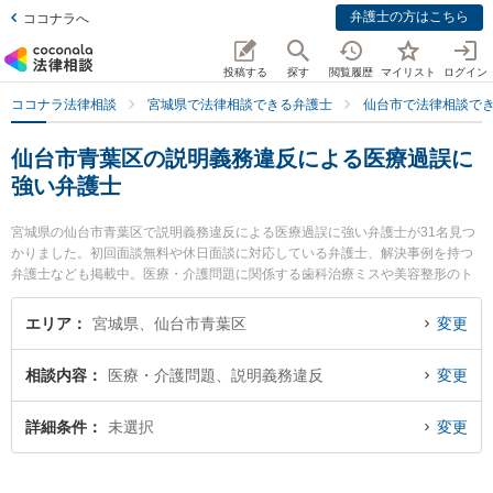
弁護士の方はこちら
ココナラへ
投稿する
探す
閲覧履歴
マイリスト
ログイン
ココナラ法律相談
宮城県で法律相談できる弁護士
仙台市で法律相談で
仙台市青葉区の説明義務違反による医療過誤に
強い弁護士
宮城県の仙台市青葉区で説明義務違反による医療過誤に強い弁護士が31名見つ
かりました。初回面談無料や休日面談に対応している弁護士、解決事例を持つ
弁護士なども掲載中。医療・介護問題に関係する歯科治療ミスや美容整形のト
ラブル、産婦人科の訴訟等の細かな分野での絞り込み検索もでき便利です。特
に弁護士法人リーガルプロフェッションの髙田 英典弁護士やあすなろ法律事務
エリア
宮城県、仙台市青葉区
変更
所の鎌田 健司弁護士、弁護士法人プロテクトスタンス 仙台事務所の鎌田 祐介
弁護士のプロフィール情報や弁護士費用、強みなどが注目されています。『仙
相談内容
医療・介護問題、説明義務違反
変更
台市青葉区で土日や夜間に発生した説明義務違反による医療過誤のトラブルを
今すぐに弁護士に相談したい』『説明義務違反による医療過誤のトラブル解決
の実績豊富な近くの弁護士を検索したい』『初回相談無料で説明義務違反によ
詳細条件
未選択
変更
る医療過誤を法律相談できる仙台市青葉区内の弁護士に相談予約したい』など
でお困りの相談者さんにおすすめです。