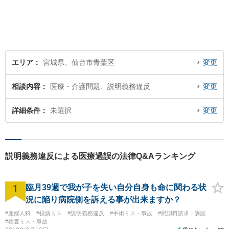
エリア
宮城県、仙台市青葉区
変更
相談内容
医療・介護問題、説明義務違反
変更
詳細条件
未選択
変更
説明義務違反による医療過誤の法律Q&Aランキング
1
臨月39週で我が子を失い自分自身も命に関わる状
況に陥り病院側を訴える事が出来ますか？
#産婦人科
#投薬ミス
#説明義務違反
#手術ミス・事故
#慰謝料請求・訴訟
#検査ミス・事故