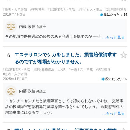
#患者・入所者側
#美容整形
#慰謝料請求・訴訟
#手術ミス・事故
#説明義務違反
2019年4月3日
役にたった
14
内藤 政信
弁護士
その地域で医療過誤の経験のある弁護士を探すのが 一番近道だね。
6
エステサロンでケガをしました。損害賠償請求す
るのですが相場がわかりません。
#慰謝料請求・訴訟
#説明義務違反
#示談
#手術ミス・事故
#美容整形
#患者・入所者側
2025年1月10日
役にたった
5
内藤 政信
弁護士
１センチ１センチだと後遺障害としては認められないですね。 交通事
故の後遺障害慰謝料算定基準を調べるといいでしょう。 通院慰謝料の
増額事由にはなるでしょう。