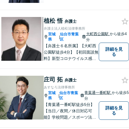
出口より徒歩２分】 【初回相
談無料】【税理士法人併設】
【五橋本店・東京支店】【夜
植松 悟
間・土曜相談あり】【明るく
弁護士
キレイな完全個室相談室】
弁護士法人植松法律事務所
大町西公園駅
から徒歩4
宮城
仙台市青葉
|
県
区
分
【弁護士６名所属】【大町西
詳細を見
公園駅徒歩4分】【初回面談無
る
料】新型コロナウイルス感染
拡大や業績の悪化によって、
借金でお困りの方へ解決策を
ご提案いたします。その他分
庄司 拓
弁護士
野にも対応可能。相談者が十
あすなろ法律事務所
分に理解できるよう丁寧に説
青葉通一番町駅
から徒歩5
宮城
仙台市青葉
|
明することを心がけていま
県
区
分
す。
【青葉通一番町駅徒歩5分】
詳細を見
【当日／夜間／休日対応可
る
能】学校問題／スポーツ法務
／交通事故／離婚・男女問題