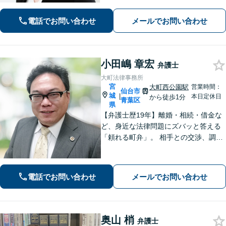
ご相談者さまのお話を丁寧にうかが
い、最善の解決策へと導くことを最も
電話でお問い合わせ
メールでお問い合わせ
重視しています。お困りの方はご相談
ください。
小田嶋 章宏
弁護士
大町法律事務所
宮
大町西公園駅
営業時間：
仙台市
城
|
本日定休日
から徒歩1分
青葉区
県
【弁護士歴19年】離婚・相続・借金な
ど、身近な法律問題にズバッと答える
「頼れる町弁」。 相手との交渉、調
停、裁判、各種手続まで、必要に応じ
て安心してお任せいただけます。 【相
談料30分1,100円】【大町西公園駅1
電話でお問い合わせ
メールでお問い合わせ
分】【夜間・休日対応可能】
奥山 梢
弁護士