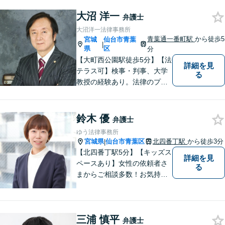
／消費者被害／債務整理／相
続／刑事事件など幅広く対
大沼 洋一
弁護士
応。悩みを抱えた方が気軽に
大沼洋一法律事務所
相談できるように、親しみや
青葉通一番町駅
から徒歩5
宮城
仙台市青葉
|
すい雰囲気作りを心掛けてお
県
区
分
ります。
【大町西公園駅徒歩5分】【法
詳細を見
テラス可】検事・判事、大学
る
教授の経験あり。法律のプロ
フェッショナルとして、常に
誠実な対応をすることをモッ
トーにしています。「相談し
鈴木 優
弁護士
てよかった」と思ってもらえ
ゆう法律事務所
るような弁護士を目指し、
宮城県
仙台市青葉区
北四番丁駅
から徒歩3分
|
日々精進いたします。
【北四番丁駅5分】【キッズス
詳細を見
ペースあり】女性の依頼者さ
る
まからご相談多数！お気持ち
に寄り添うことを一番大切に
しています。離婚・男女問題
はお任せください！不貞慰謝
三浦 慎平
料請求／親権・養育費【労働
弁護士