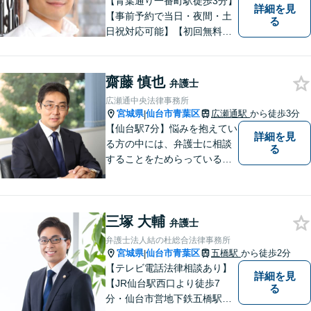
【青葉通り一番町駅徒歩3分】
詳細を見
【事前予約で当日・夜間・土
る
日祝対応可能】【初回無料相
談あり】
齋藤 慎也
弁護士
広瀬通中央法律事務所
宮城県
仙台市青葉区
広瀬通駅
から徒歩3分
|
【仙台駅7分】悩みを抱えてい
詳細を見
る方の中には、弁護士に相談
る
することをためらっている方
もいらっしゃるかもしれませ
ん。しかし弁護士に相談する
ことで、スムーズな解決が期
三塚 大輔
待できます。 どんなことで
弁護士
も、お気軽に相談ください。
弁護士法人結の杜総合法律事務所
宮城県
仙台市青葉区
五橋駅
から徒歩2分
|
【テレビ電話法律相談あり】
詳細を見
【JR仙台駅西口より徒歩7
る
分・仙台市営地下鉄五橋駅北4