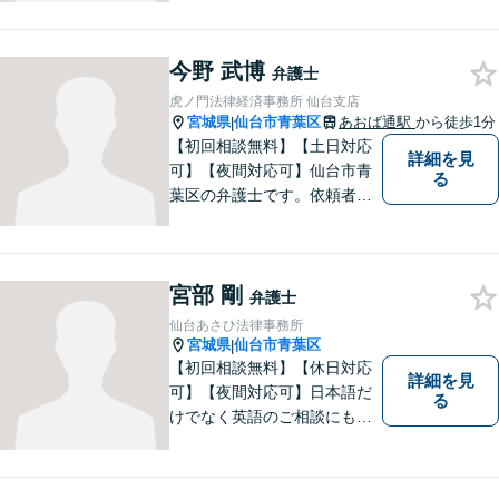
組み続けます。交通事故・ア
スペスト・借金など多岐にわ
今野 武博
たる事件も、受任可能です。
弁護士
お気軽にご相談ください。
虎ノ門法律経済事務所 仙台支店
宮城県
仙台市青葉区
あおば通駅
から徒歩1分
|
【初回相談無料】【土日対応
詳細を見
可】【夜間対応可】仙台市青
る
葉区の弁護士です。依頼者様
の立場から親身にサポート致
します。
宮部 剛
弁護士
仙台あさひ法律事務所
宮城県
仙台市青葉区
|
【初回相談無料】【休日対応
詳細を見
可】【夜間対応可】日本語だ
る
けでなく英語のご相談にも対
応できます。仙台市でお困り
の方は、ぜひご相談くださ
い。