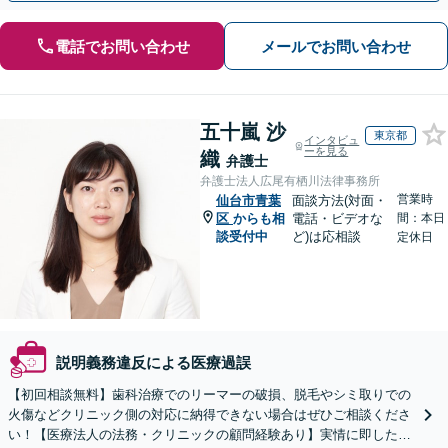
電話でお問い合わせ
メールでお問い合わせ
五十嵐 沙
東京都
インタビュ
ーを見る
織
弁護士
弁護士法人広尾有栖川法律事務所
営業時
仙台市青葉
面談方法(対面・
区
からも相
電話・ビデオな
間：本日
談受付中
ど)は応相談
定休日
説明義務違反による医療過誤
【初回相談無料】歯科治療でのリーマーの破損、脱毛やシミ取りでの
火傷などクリニック側の対応に納得できない場合はぜひご相談くださ
い！【医療法人の法務・クリニックの顧問経験あり】実情に即したア