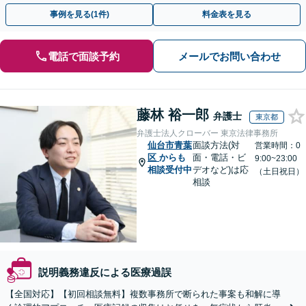
ドバイスで、納得のできるトラブルの解決を目指します。
事例を見る(1件)
料金表を見る
電話で面談予約
メールでお問い合わせ
藤林 裕一郎
弁護士
東京都
弁護士法人クローバー 東京法律事務所
仙台市青葉
面談方法(対
営業時間：0
区
からも
面・電話・ビ
9:00~23:00
相談受付中
デオなど)は応
（土日祝日）
相談
説明義務違反による医療過誤
【全国対応】【初回相談無料】複数事務所で断られた事案も和解に導