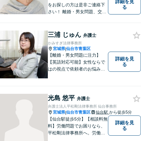
詳細を見
をお探しの方は是非ご連絡下
る
さい！ 離婚・男女問題、交通
事故被害者（死亡事故も扱っ
ています）、刑事事件、借金
問題・破産、犯罪被害者事件
三浦 じゅん
弁護士
を多く扱っています。 相談し
かみすぎ法律事務所
てよかった、と多くの声をい
宮城県
仙台市青葉区
|
ただいています。
【離婚・男女問題に注力】
詳細を見
【英語対応可能】女性ならで
る
はの視点で依頼者のお悩みに
寄り添い、丁寧かつ迅速なサ
ポートをいたします。離婚・
男女問題やセクハラ事件など
のお困り事がございました
光島 悠平
弁護士
ら、お気軽にご相談くださ
弁護士法人平松剛法律事務所 仙台事務所
い。
宮城県
仙台市青葉区
仙台駅
から徒歩5分
|
【仙台駅徒歩5分】【相談料無
詳細を見
料】労働問題でお困りなら、
る
平松剛法律事務所へ。労働者
を守るため、問題解決に取り