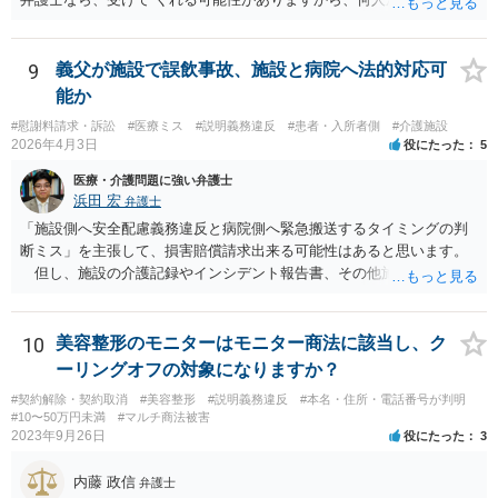
してみることになるでしょう。
9
義父が施設で誤飲事故、施設と病院へ法的対応可
能か
#慰謝料請求・訴訟
#医療ミス
#説明義務違反
#患者・入所者側
#介護施設
2026年4月3日
役にたった
5
医療・介護問題に強い弁護士
浜田 宏
弁護士
「施設側へ安全配慮義務違反と病院側へ緊急搬送するタイミングの判
断ミス」を主張して、損害賠償請求出来る可能性はあると思います。
但し、施設の介護記録やインシデント報告書、その他施設内で作成
された誤飲事故に関する資料、搬送先の病院の医療記録、救急搬送さ
れているのであれば消防の記録等を調査してみなければ、裁判で勝て
る可能性があるかどうかまでは判断できません。これはどの介護事
10
美容整形のモニターはモニター商法に該当し、ク
故・医療事故でも同様です。 一度弁護士にご相談の上、まずは調査
ーリングオフの対象になりますか？
事件として依頼された方が良いと思います。
#契約解除・契約取消
#美容整形
#説明義務違反
#本名・住所・電話番号が判明
#10〜50万円未満
#マルチ商法被害
2023年9月26日
役にたった
3
内藤 政信
弁護士