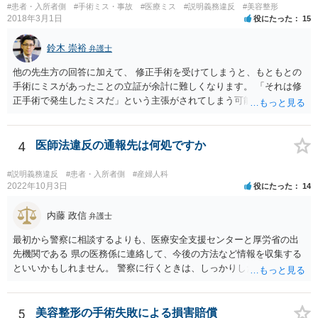
#患者・入所者側
#手術ミス・事故
#医療ミス
#説明義務違反
#美容整形
2018年3月1日
役にたった
15
鈴木 崇裕
弁護士
他の先生方の回答に加えて、 修正手術を受けてしまうと、もともとの
手術にミスがあったことの立証が余計に難しくなります。 「それは修
正手術で発生したミスだ」という主張がされてしまう可能性があるか
らです。 心身の苦痛はあるでしょうけれども、損害賠償請求などをご
検討なさっているのであれば、修正手術を受けるまえに弁護士に相談
して対応を決めることを強くお勧めいたします。
4
医師法違反の通報先は何処ですか
#説明義務違反
#患者・入所者側
#産婦人科
2022年10月3日
役にたった
14
内藤 政信
弁護士
最初から警察に相談するよりも、医療安全支援センターと厚労省の出
先機関である 県の医務係に連絡して、今後の方法など情報を収集する
といいかもしれません。 警察に行くときは、しっかりした被害届ある
いは告発状を作成、持参して、相談に行くといいでしょう。
5
美容整形の手術失敗による損害賠償