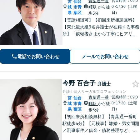
青葉通一番
営業時間：09:0
宮
仙台
0~17:30（土曜
城
市青
町駅
から徒
|
県
葉区
日）
歩5分
【電話相談可】【初回来所相談無料】
【東北最大級9名弁護士が在籍する事務
所】「依頼者さまから丁寧にヒアリン
グし、最適な離婚を提案」「不倫慰謝
料／請求する側・された側どちらも
可」多角的な視点で労働問題をサポー
電話でお問い合わせ
メールでお問い合わせ
ト【休日夜間相談可】【完全個室対
応】
今野 百合子
弁護士
弁護士法人リーガルプロフェッション
青葉通一番
営業時間：09:0
宮
仙台
0~17:30（土曜
城
市青
町駅
から徒
|
県
葉区
日）
歩5分
【初回来所相談無料】【青葉通一番町
駅徒歩5分】【元検事】離婚・男女問題
／刑事事件／借金・債務整理など、あ
らゆる法律問題に全力を尽くします。