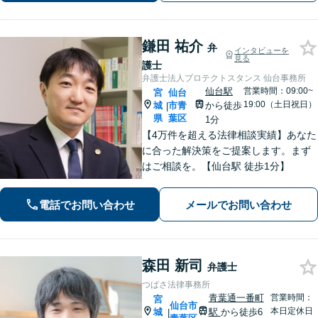
鎌田 祐介
弁
インタビューを
見る
護士
弁護士法人プロテクトスタンス 仙台事務所
仙台駅
営業時間：09:00~
宮
仙台
19:00（土日祝日）
城
市青
から徒歩
|
県
葉区
1分
【4万件を超える法律相談実績】あなた
に合った解決策をご提案します。まず
はご相談を。【仙台駅 徒歩1分】
電話でお問い合わせ
メールでお問い合わせ
森田 新司
弁護士
つばさ法律事務所
青葉通一番町
営業時間：
宮
仙台市
本日定休日
城
駅
から徒歩6
|