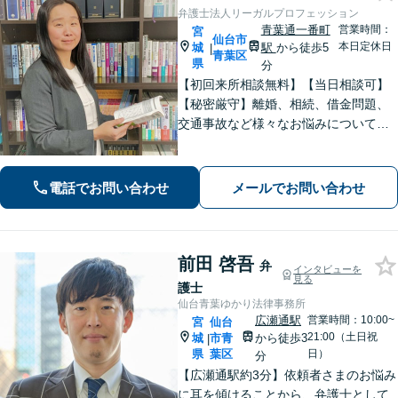
弁護士法人リーガルプロフェッション
青葉通一番町
営業時間：
宮
仙台市
本日定休日
城
駅
から徒歩5
|
青葉区
県
分
【初回来所相談無料】【当日相談可】
【秘密厳守】離婚、相続、借金問題、
交通事故など様々なお悩みについて、
誠実にお話しをうかがいスピーディー
な問題解決を目指します。まずはお気
軽にご相談下さい。
電話でお問い合わせ
メールでお問い合わせ
前田 啓吾
弁
インタビューを
見る
護士
仙台青葉ゆかり法律事務所
広瀬通駅
営業時間：10:00~
宮
仙台
21:00（土日祝
城
市青
から徒歩3
|
県
葉区
日）
分
【広瀬通駅約3分】依頼者さまのお悩み
に耳を傾けることから、弁護士として