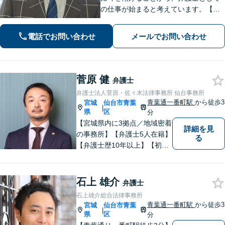
の仕事が始まると考えています。【離
婚・男女問題】親権・面会・モラハラ
など男性からのご依頼多数【相続・遺
電話でお問い合わせ
メールでお問い合わせ
言】遺産分割などスムーズに解決【初
回相談60分無料】【オンライン相談可
能】
菅原 健
弁護士
弁護士法人菅原・佐々木法律事務所 仙台事務所
青葉通一番町駅
から徒歩3
宮城
仙台市青葉
|
県
区
分
【宮城県内に3拠点／地域密着
詳細を見
の事務所】【弁護士5人在籍】
る
【弁護士歴10年以上】【初回
相談30分無料】「具体的に相
談内容が決まっていない」と
いう方も、まずはお電話くだ
石上 雄介
弁護士
さい。個人や企業のあらゆる
石上雄介総合法律事務所
トラブルに対応【青葉通一番
青葉通一番町駅
から徒歩3
宮城
仙台市青葉
|
町駅1分】
県
区
分