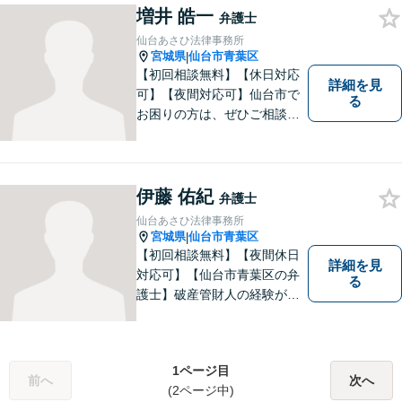
増井 皓一
弁護士
仙台あさひ法律事務所
宮城県
仙台市青葉区
|
【初回相談無料】【休日対応
詳細を見
可】【夜間対応可】仙台市で
る
お困りの方は、ぜひご相談く
ださい。民事刑事問わず培っ
てきた経験を生かしたリーガ
ルサービスが提供できます。
伊藤 佑紀
弁護士
仙台あさひ法律事務所
宮城県
仙台市青葉区
|
【初回相談無料】【夜間休日
詳細を見
対応可】【仙台市青葉区の弁
る
護士】破産管財人の経験があ
るからこそ破産しない解決策
を伝えることができます。
1ページ目
前へ
次へ
(2ページ中)