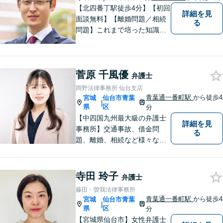
【北四番丁駅徒歩4分】【初回
詳細を見
面談無料】【離婚問題／相続
る
問題】これまで培った知識と
経験をもとに、依頼者を最善
の解決に導けるよう全力でサ
ポートします。【休日／夜間
菅原 千風優
対応可能】丁寧かつ迅速多対
弁護士
応でお悩みを解決します。
岡野法律事務所 仙台支店
【明朗な料金体系】お気軽に
青葉通一番町駅
から徒歩4
宮城
仙台市青葉
|
ご相談下さい。
県
区
分
【中四国九州最大級の弁護士
詳細を見
事務所】交通事故、借金問
る
題、離婚、相続など様々な問
題について、「何度でも無
料」の相談を行っています！
まずはお気軽にご相談くださ
寺田 玲子
弁護士
い！
藤田・曽我法律事務所
青葉通一番町駅
から徒歩4
宮城
仙台市青葉
|
県
区
分
【宮城県仙台市】女性弁護士