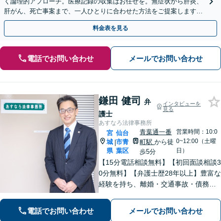
く論理的アプローチ。医療記録の収集はお任せを。無症状から肝炎、
肝がん、死亡事案まで、一人ひとりに合わせた方法をご提案します。
手続きの負担を減らし、権利を守ります。
料金表を見る
電話でお問い合わせ
メールでお問い合わせ
鎌田 健司
弁
インタビューを
見る
護士
あすなろ法律事務所
青葉通一番
営業時間：10:0
宮
仙台
0~12:00（土曜
城
市青
町駅
から徒
|
県
葉区
日）
歩5分
【15分電話相談無料】【初回面談相談3
0分無料】【弁護士歴28年以上】豊富な
経験を持ち、離婚・交通事故・債務整
理・相続・消費者被害など、幅広く対
応。司法書士や税理士と連携。【青葉
電話でお問い合わせ
メールでお問い合わせ
通一番町駅5分】