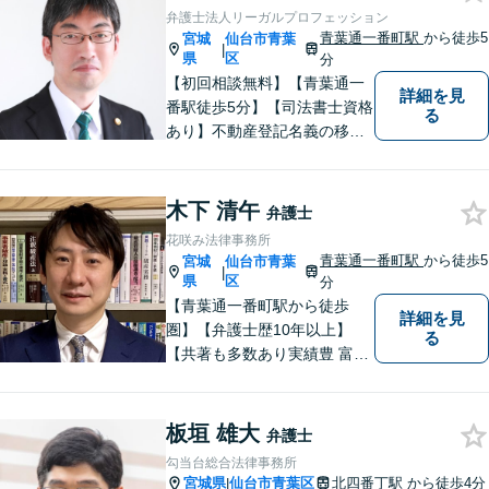
問題】マタハラなど女性特有
弁護士法人リーガルプロフェッション
のトラブルに迅速に対応【初
青葉通一番町駅
から徒歩5
宮城
仙台市青葉
|
回相談無料】
県
区
分
【初回相談無料】【青葉通一
詳細を見
番駅徒歩5分】【司法書士資格
る
あり】不動産登記名義の移転
など登記実務に多く携わって
きました。不動産・相続・遺
産分割のほか、交通事故・離
木下 清午
弁護士
婚・借金などあらゆる法律問
花咲み法律事務所
題に全力を尽くします。お困
青葉通一番町駅
から徒歩5
宮城
仙台市青葉
|
りの方はまずはご相談くださ
県
区
分
い。
【青葉通一番町駅から徒歩
詳細を見
圏】【弁護士歴10年以上】
る
【共著も多数あり実績豊 富】
様々な業種の中小企業からの
ご依頼多数！企業の内情に精
通した深いアドバ イスが可
板垣 雄大
弁護士
能。借金・債務整理に関して
勾当台総合法律事務所
も熟知。
宮城県
仙台市青葉区
北四番丁駅
から徒歩4分
|