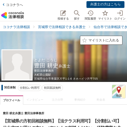
弁護士の方はこちら
ココナラへ
投稿する
探す
閲覧履歴
マイリスト
ログイン
ココナラ法律相談
宮城県で法律相談できる弁護士
仙台市で法律相談で
マイリストに入れる
とよだ こうじ
豊田 耕史
弁護士
豊田法律事務所
大町西公園駅
宮城県
仙台市青葉区片平1-1-6 ネオハイツ片平705
対応体制
分割払い利用可
初回面談無料
インタビュー
注力分野
事例紹介
料金表
プロフィール
豊田 耕史弁護士 豊田法律事務所
【宮城県の方初回相談無料】【法テラス利用可】【分割払い可】