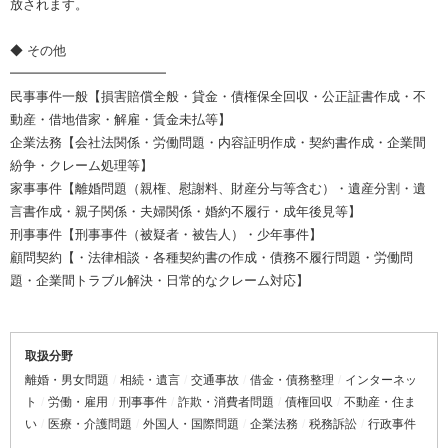
放されます。
◆ その他
━━━━━━━━━━━━
民事事件一般【損害賠償全般・貸金・債権保全回収・公正証書作成・不
動産・借地借家・解雇・賃金未払等】
企業法務【会社法関係・労働問題・内容証明作成・契約書作成・企業間
紛争・クレーム処理等】
家事事件【離婚問題（親権、慰謝料、財産分与等含む）・遺産分割・遺
言書作成・親子関係・夫婦関係・婚約不履行・成年後見等】
刑事事件【刑事事件（被疑者・被告人）・少年事件】
顧問契約【・法律相談・各種契約書の作成・債務不履行問題・労働問
題・企業間トラブル解決・日常的なクレーム対応】
取扱分野
離婚・男女問題
相続・遺言
交通事故
借金・債務整理
インターネッ
ト
労働・雇用
刑事事件
詐欺・消費者問題
債権回収
不動産・住ま
い
医療・介護問題
外国人・国際問題
企業法務
税務訴訟
行政事件