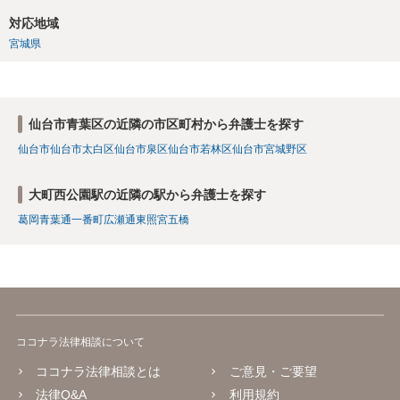
対応地域
宮城県
仙台市青葉区の近隣の市区町村から弁護士を探す
仙台市
仙台市太白区
仙台市泉区
仙台市若林区
仙台市宮城野区
大町西公園駅の近隣の駅から弁護士を探す
葛岡
青葉通一番町
広瀬通
東照宮
五橋
ココナラ法律相談について
ココナラ法律相談とは
ご意見・ご要望
法律Q&A
利用規約