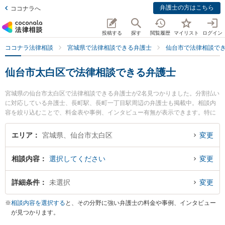
弁護士の方はこちら
ココナラへ
投稿する
探す
閲覧履歴
マイリスト
ログイン
ココナラ法律相談
宮城県で法律相談できる弁護士
仙台市で法律相談で
仙台市太白区で法律相談できる弁護士
宮城県の仙台市太白区で法律相談できる弁護士が2名見つかりました。分割払い
に対応している弁護士、長町駅、長町一丁目駅周辺の弁護士も掲載中。相談内
容を絞り込むことで、料金表や事例、インタビュー有無が表示できます。特に
ながまち駅前法律事務所の高橋 崇弁護士や仙台長町法律事務所の飛澤 聡美弁護
士のプロフィール情報や弁護士費用、強みなどが注目されています。離婚や相
エリア
宮城県、仙台市太白区
変更
続、交通事故から不動産、ネットトラブル、企業法務まで幅広く取り扱う弁護
士が多数。こんな法律相談をお持ちの方は是非ご利用ください。仙台市太白区
相談内容
選択してください
変更
で土日や夜間に発生した不倫慰謝料トラブルを今すぐに弁護士に相談したい』
『交通事故の過失割合や後遺障害のトラブル解決の実績豊富な近くの弁護士を
検索したい』『初回相談無料で自己破産や債務整理を法律相談できる仙台市太
詳細条件
未選択
変更
白区内の弁護士に相談予約したい』などでお困りの相談者さんにおすすめで
す。
※
相談内容を選択する
と、その分野に強い弁護士の料金や事例、インタビュー
が見つかります。