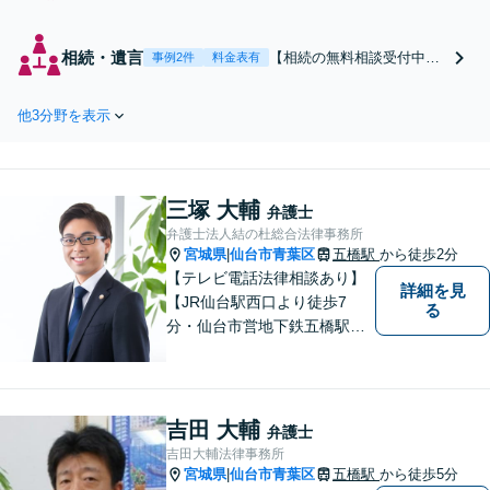
慰謝料請求したい側・
された側のどちらも対
応可【低価格高品質】
相続・遺言
【相続の無料相談受付中】
事例2件
料金表有
がモットー。年間1000
相続問題でお悩みの相談者
件以上の相談実績から
さまに、できるかぎり多く
蓄積されたノウハウを
他3分野を表示
解決の選択肢をご提案し、
活かし、精神的な負担
粘り強くサポートいたしま
も軽減しながら迅速な
す。
解決を目指します。
【休日・夜間相談あ
三塚 大輔
弁護士
り】【ビデオ面談可】
弁護士法人結の杜総合法律事務所
宮城県
仙台市青葉区
五橋駅
から徒歩2分
|
【テレビ電話法律相談あり】
詳細を見
【JR仙台駅西口より徒歩7
る
分・仙台市営地下鉄五橋駅北4
出口より徒歩２分】 【初回相
談無料】【税理士法人併設】
【五橋本店・東京支店】【夜
間・土曜相談あり】【明るく
吉田 大輔
弁護士
キレイな完全個室相談室】
吉田大輔法律事務所
宮城県
仙台市青葉区
五橋駅
から徒歩5分
|