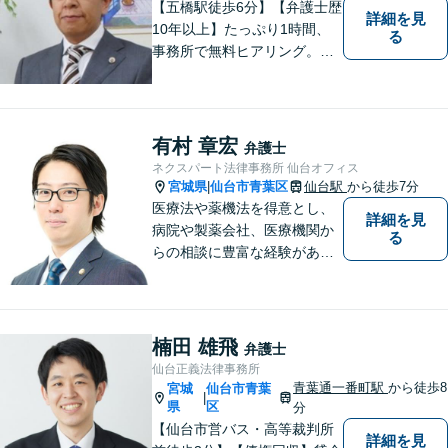
【五橋駅徒歩6分】【弁護士歴
詳細を見
10年以上】たっぷり1時間、
る
事務所で無料ヒアリング。気
になる費用も事務所でご説
明。離婚問題／遺産相続／交
通事故、多分野に対応。解決
の糸口を一緒に探すことを大
有村 章宏
弁護士
切にしています。
ネクスパート法律事務所 仙台オフィス
宮城県
仙台市青葉区
仙台駅
から徒歩7分
|
医療法や薬機法を得意とし、
詳細を見
病院や製薬会社、医療機関か
る
らの相談に豊富な経験があり
ます。【初回相談無料】ご依
頼者様の声に真摯に耳を傾
け、「法律の能力」「コミュ
ニケーション力」「リサーチ
楠田 雄飛
弁護士
力」をフルに用いて、真の救
仙台正義法律事務所
済を目指します。【分割払い
青葉通一番町駅
から徒歩8
宮城
仙台市青葉
|
可】
県
区
分
【仙台市営バス・高等裁判所
詳細を見