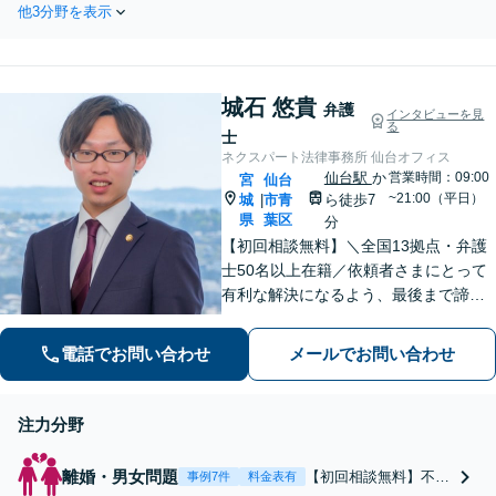
蓄積されたノウハウを
他3分野を表示
満・円滑な相続が実現でき
活かし、精神的な負担
るよう遺言の作成をサポー
も軽減しながら迅速な
トいたします！【夜間・休
解決を目指します。
日相談OK】リーズナブルな
【休日・夜間相談あ
城石 悠貴
料金で、迅速かつスピーデ
弁護
インタビューを見
り】【ビデオ面談可】
る
ィーにまごころを持って対
士
応させて頂きます。
ネクスパート法律事務所 仙台オフィス
仙台駅
か
営業時間：09:00
宮
仙台
~21:00（平日）
城
市青
ら徒歩7
|
県
葉区
分
【初回相談無料】＼全国13拠点・弁護
士50名以上在籍／依頼者さまにとって
有利な解決になるよう、最後まで諦め
ずに闘います！借金問題/離婚・男女問
題/相続/交通事故/刑事事件など、ご相
電話でお問い合わせ
メールでお問い合わせ
談ください【夜間・休日対応】
注力分野
離婚・男女問題
【初回相談無料】不倫
事例7件
料金表有