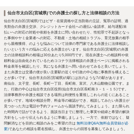
仙台市太白区(宮城県)での弁護士の探し方と法律相談の方法
仙台市太白区(宮城県)ではビザ・在留資格や正当防衛の立証、冤罪の証明、過
失割合の弁護士交渉、クレジットカード会社への過払い金請求、給与遅配/未
払いへの対応の対処や依頼を弁護士に問い合わせたり、性犯罪で不起訴となっ
た事例やヤミ金業者への対応、不動産・土地の相続トラブル、育児放棄の相手
から親権獲得、のような悩みについて法律の専門家である弁護士に法律相談し
たいという方々の悩みに応える弁護士がいます。仙台市太白区(宮城県)の弁護
士の法律相談料の相場は30分あたり5,000円です。現在弁護士への相談料や依
頼料金は自由化されているためココナラ法律相談の弁護士ページに掲載される
料金表等を確認したり、気になる弁護士へ問い合わせてみると良いでしょう。
また弁護士は交通の便が良い主要駅の近くや行政の中心地に事務所を構えるこ
とが多いです。仙台市太白区(宮城県)の駅には次のような7の駅があります。
南仙台、太子堂、長町、長町一丁目、長町南、富沢、八木山動物公園です。ま
た、行政の中心は仙台市太白区役所(仙台市太白区長町南３－１－１５)です。
法律事務所や弁護士相談できる場所は利便性を重視しこれらの近くにあること
が多いです。地域や相談分野、料金等の確認ができ、相談してみたい弁護士が
見つかった方は電話や予約フォームから面談予約してみましょう。また限られ
た時間内で話ができるよう、面談当日までに整理した事実や経緯と希望の解決
方針をしっかり伝えられるように準備しましょう。一方で、依頼ではなく、疑
問解消などを目的に相談のみをご希望の方は
無料法律Q&A(無料会員登録が必
要)
であなたの相談を匿名投稿し、弁護士からの回答を募集してみましょう。