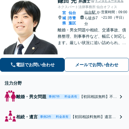
鎌田 光
弁護士
インタビューを見る
ネクスパート法律事務所 仙台オフィス
仙台駅
か
営業時間：09:00
宮
仙台
~21:00（平日）
城
市青
ら徒歩7
|
県
葉区
分
離婚・男女問題や相続、交通事故、債
務整理、刑事事件など、幅広く対応し
ます。厳しい状況に追い詰められ、ご
不安の中にいるご依頼様が光を見出
し、笑顔で再出発できるよう、お気持
ちに寄り添いながら、解決まで全力で
電話でお問い合わせ
メールでお問い合わせ
サポートします。【分割払い可】
注力分野
離婚・男女問題
【初回相談無料】不倫
事例7件
料金表有
慰謝料請求したい側・
された側のどちらも対
応可【低価格高品質】
相続・遺言
【初回相談料無料】遺言者
事例2件
料金表有
がモットー。年間1000
のご意向や想いを伺いなが
件以上の相談実績から
ら、揉め事を予防し、円