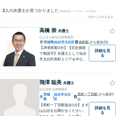
2
人の弁護士が見つかりました
(検索結果について詳しくは
こちら
)
2件中 1-2件を表示
高橋 崇
弁護士
ながまち駅前法律事務所
宮城県
仙台市太白区
長町駅
から徒歩2分
|
【JR長町駅2分】【完全個室
詳細を見
で相談可】弁護士として仙台
る
市太白区長町エリアを中心
に、地域の皆さま・事業主さ
まのご不安やお悩み事を解決
するためのサポートをさせて
飛澤 聡美
いただきます。 親身になって
弁護士
お話を聴かせていただきます
仙台長町法律事務所
ので、お気軽にご相談くださ
長町一丁目駅
から徒歩1
宮城
仙台市太白
|
い。
県
区
分
【長町一丁目駅徒歩1分】まず
詳細を見
はお話をお聞かせください、
る