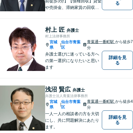
前徒歩3分】【債権回収】貸金
る
や売掛金、滞納家賃の回収な
らお任せください【離婚】不
倫慰謝料の請求を受けた方の
相談のみ受け付けております
村上 匠
弁護士
【相続】遺言書作成・相続放
村上法律事務所
棄・遺産分割・遺留分のご相
青葉通一番町駅
から徒歩7
宮城
仙台市青葉
|
談に対応しております
県
区
分
弁護士選びに迷っている方へ
詳細を見
の第一選択になりたいと思い
る
ます
浅沼 賢広
弁護士
弁護士法人青葉法律事務所
青葉通一番町駅
から徒歩4
宮城
仙台市青葉
|
県
区
分
一人一人の相談者の方を大切
詳細を見
にし、共に問題解決にあたり
る
ます。