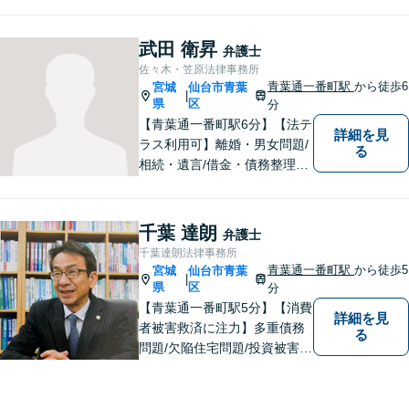
武田 衛昇
弁護士
佐々木・笠原法律事務所
青葉通一番町駅
から徒歩6
宮城
仙台市青葉
|
県
区
分
【青葉通一番町駅6分】【法テ
詳細を見
ラス利用可】離婚・男女問題/
る
相続・遺言/借金・債務整理に
関するご相談はお任せくださ
い。依頼者様がお悩みに向き
合い、前を向いて新たな一歩
千葉 達朗
弁護士
を踏み出す手助けをしたいと
千葉達朗法律事務所
思っております。【完全個室
青葉通一番町駅
から徒歩5
宮城
仙台市青葉
|
で相談可】
県
区
分
【青葉通一番町駅5分】【消費
詳細を見
者被害救済に注力】多重債務
る
問題/欠陥住宅問題/投資被害問
題などにお困りの方は是非ご
相談ください。依頼者様のご
意向を最大限汲み取るべく、