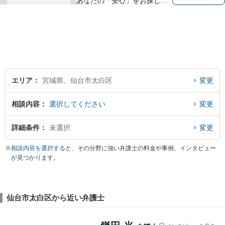
あなたの「安心」をお探しし
ます。些細なことでも気軽に
お話に来ていただいて大丈夫
です。解決のためのお手伝い
をいたしますので、悩んでい
らっしゃることをお聞かせく
ださい。
エリア
宮城県、仙台市太白区
変更
相談内容
選択してください
変更
詳細条件
未選択
変更
※
相談内容を選択する
と、その分野に強い弁護士の料金や事例、インタビュー
が見つかります。
仙台市太白区から近い弁護士