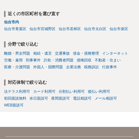
近くの市区町村を選び直す
仙台市内
仙台市青葉区
仙台市宮城野区
仙台市若林区
仙台市太白区
仙台市泉区
分野で絞り込む
離婚・男女問題
相続・遺言
交通事故
借金・債務整理
インターネット
労働・雇用
刑事事件
詐欺・消費者問題
債権回収
不動産・住まい
医療・介護問題
外国人・国際問題
企業法務
税務訴訟
行政事件
対応体制で絞り込む
法テラス利用可
カード利用可
分割払い利用可
後払い利用可
初回面談無料
休日面談可
夜間面談可
電話相談可
メール相談可
WEB面談可