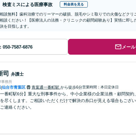
検査ミスによる医療事故
料金表を見る
相談無料】歯科治療でのリーマーの破損、脱毛やシミ取りでの火傷などクリ
相談ください！【医療法人の法務・クリニックの顧問経験あり】実情に即し
決を目指します。
メール
新司
弁護士
律事務所
県
仙台市青葉区
青葉通一番町駅
から徒歩6分
営業時間：本日定休日
|
一番町駅6分】重大な刑事事件から、中小企業様の企業法務・顧問契約
を尽くします。ご相談いただくだけで解決の糸口が見える場合もござい
ご連絡ください。