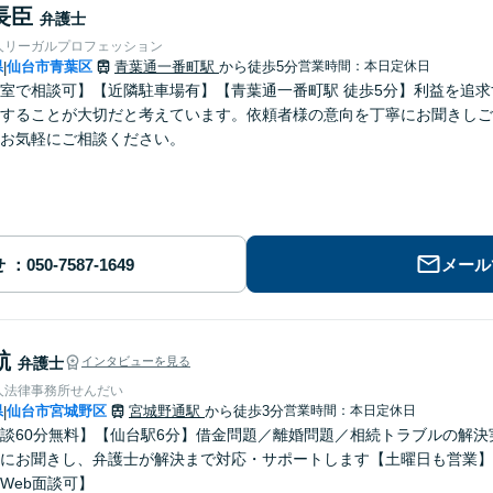
長臣
弁護士
人リーガルプロフェッション
県
仙台市青葉区
青葉通一番町駅
から徒歩5分
営業時間：本日定休日
|
室で相談可】【近隣駐車場有】【青葉通一番町駅 徒歩5分】利益を追
することが大切だと考えています。依頼者様の意向を丁寧にお聞きしご
お気軽にご相談ください。
せ
メール
航
弁護士
インタビューを見る
人法律事務所せんだい
県
仙台市宮城野区
宮城野通駅
から徒歩3分
営業時間：本日定休日
|
談60分無料】【仙台駅6分】借金問題／離婚問題／相続トラブルの解
にお聞きし、弁護士が解決まで対応・サポートします【土曜日も営業】
Web面談可】