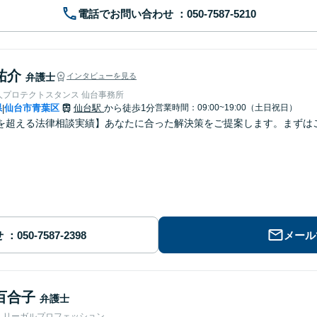
電話でお問い合わせ
祐介
弁護士
インタビューを見る
人プロテクトスタンス 仙台事務所
県
仙台市青葉区
仙台駅
から徒歩1分
営業時間：09:00~19:00（土日祝日）
|
を超える法律相談実績】あなたに合った解決策をご提案します。まずはご
せ
メール
百合子
弁護士
人リーガルプロフェッション