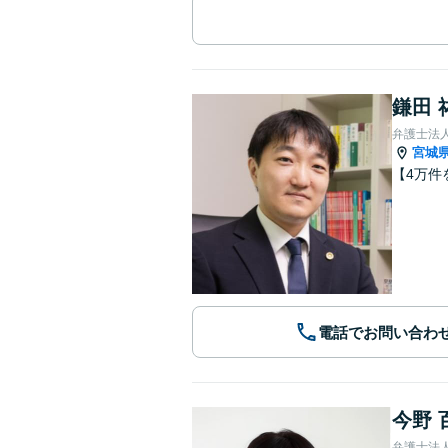
鎌田 
弁護士法
宮城
【4万件
電話でお問い合わ
今野 
弁護士法