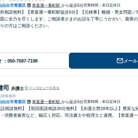
県
仙台市青葉区
青葉通一番町駅
から徒歩5分
営業時間：本日定休日
|
所相談無料】【青葉通一番町駅徒歩5分】【元検事】離婚・男女問題／
題に全力を尽くします。ご相談者さまのお話を丁寧にうかがい、最善の
りの方はご相談ください。
せ
メール
健司
弁護士
インタビューを見る
法律事務所
県
仙台市青葉区
青葉通一番町駅
から徒歩5分
営業時間：本日定休日
|
電話相談無料】【初回面談相談30分無料】【弁護士歴28年以上】豊富
・消費者被害など、幅広く対応。司法書士や税理士と連携。【青葉通一