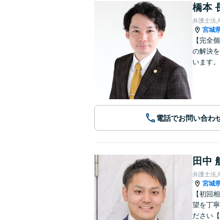
橋本 
弁護士法
宮城
【完全個
の解決を
います。
電話でお問い合わ
田中 
弁護士法
宮城
【初回相
望を丁寧
ださい【