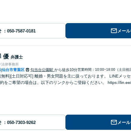
せ
メール
 優
弁護士
り法律事務所
県
仙台市青葉区
勾当台公園駅
から徒歩10分
営業時間：10:00~18:00（土日祝
|
男女問題を主に扱っております。 LINEメッセージでのご予約も対応可能です。 LINE
をご希望の場合は、以下のリンクからご登録ください。 https://lin.ee/u
せ
メール