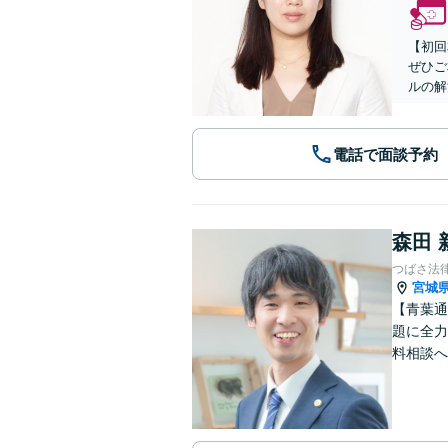
【初回
ぜひご
ルの解
電話で面談予約
森田 
つばさ法
宮城
【青葉通
題に全力
料相談へ