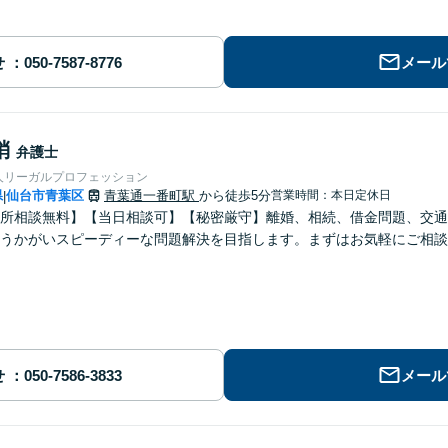
せ
メール
梢
弁護士
人リーガルプロフェッション
県
仙台市青葉区
青葉通一番町駅
から徒歩5分
営業時間：本日定休日
|
所相談無料】【当日相談可】【秘密厳守】離婚、相続、借金問題、交通
うかがいスピーディーな問題解決を目指します。まずはお気軽にご相談
せ
メール