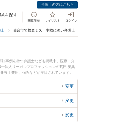
弁護士の方はこちら
&Aを探す
閲覧履歴
マイリスト
ログイン
護士
仙台市で検査ミス・事故に強い弁護士
解決事例を持つ弁護士なども掲載中。医療・介
士法人リーガルプロフェッションの髙田 英典
や弁護士費用、強みなどが注目されています。
のトラブル解決の実績豊富な近くの弁護士を検索
さんにおすすめです。
変更
変更
変更