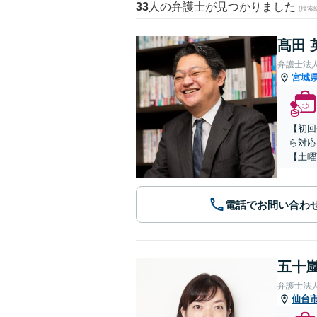
33
人の弁護士が見つかりました
(検索
髙田 
弁護士法
宮城
【初回
ら対応
【土曜
電話でお問い合わ
五十嵐
弁護士法
仙台