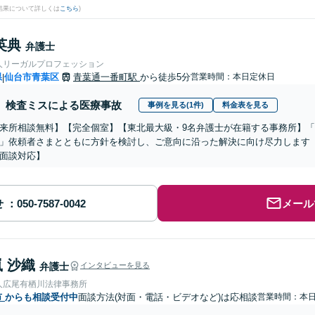
結果について詳しくは
こちら
)
英典
弁護士
人リーガルプロフェッション
県
仙台市青葉区
青葉通一番町駅
から徒歩5分
営業時間：本日定休日
|
検査ミスによる医療事故
事例を見る(1件)
料金表を見る
来所相談無料】【完全個室】【東北最大級・9名弁護士が在籍する事務所】
」依頼者さまとともに方針を検討し、ご意向に沿った解決に向け尽力します【2
面談対応】
せ
メール
 沙織
弁護士
インタビューを見る
人広尾有栖川法律事務所
市
からも相談受付中
面談方法(対面・電話・ビデオなど)は応相談
営業時間：本