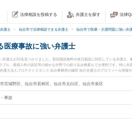
法律相談を投稿する
弁護士を探す
法律Q
弁護士
仙台市で法律相談できる弁護士
仙台市で医療・介護問題に強い弁
る医療事故に強い弁護士
い弁護士が33名見つかりました。初回面談無料や休日面談に対応している弁護士、
ラブル、産婦人科の訴訟等の細かな分野での絞り込み検索もでき便利です。特に弁護
、弁護士法人プロテクトスタンス 仙台事務所の鎌田 祐介弁護士のプロフィール情報
る医療事故のトラブルを今すぐに弁護士に相談したい』『検査ミスによる医療事故
事故を法律相談できる仙台市内の弁護士に相談予約したい』などでお困りの相談者
市宮城野区、仙台市若林区、仙台市太白区、仙台市泉区
・事故