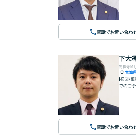
電話でお問い合わ
下大澤
定禅寺通
宮城
[初回相談無料][土日対応可] 離婚・
でのご予約
電話でお問い合わ