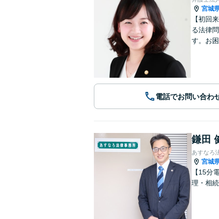
宮城
【初回来
る法律問
す。お困
電話でお問い合わ
鎌田 
あすなろ
宮城
【15分
理・相続