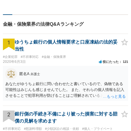
です。労災・交通事故・離
婚・相続・企業法務に力を入
れています。 スピーディーか
つ依頼者様満足の高い事件処
金融・保険業界の法律Q&Aランキング
理をモットーにしています。
1
ゆうちょ銀行の個人情報要求と口座凍結の法的妥
当性
#企業犯罪
#不祥事対応
#金融・保険業界
2020年6月3日
役にたった
121
匿名A
弁護士
あなたがゆうちょ銀行に問い合わせたと書いているので、偽物である
可能性はみじんも感じませんでした。 また、それらの個人情報を記入
させることで犯罪利用が防げることはご理解されているとおりです。
結局あなたにはゆうちょ銀行が信用できないという前提があり、弁護
士に同意を求めているだけです。 最初の回答では分かりづらかったの
かもしれませんが、質問にわかりやすく答えると「法的に許される」
2
銀行側の手続き不備により被った損害に対する賠
が答えになります。 補足でアドバイスしておきますと、今私に反論し
償の見解を求めます
てきたその内容をゆうちょ銀行にぶつければいいとおもいます。 もっ
#不祥事対応
#慰謝料増額
#少額訴訟の相談・依頼
#個人・プライベート
とも、ぶつけられたゆうちょ銀行があなたと契約するかは法律上ゆう