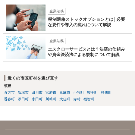
企業法務
税制適格ストックオプションとは│必要
な要件や導入の流れについて解説
企業法務
エスクローサービスとは？決済の仕組み
や資金決済法による規制について解説
近くの市区町村を選び直す
筑豊
直方市
飯塚市
田川市
宮若市
嘉麻市
小竹町
鞍手町
桂川町
香春町
添田町
糸田町
川崎町
大任町
赤村
福智町