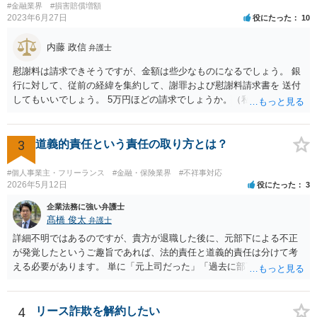
#金融業界
#損害賠償増額
ちょ銀行の自由です。
2023年6月27日
役にたった
10
内藤 政信
弁護士
慰謝料は請求できそうですが、金額は些少なものになるでしょう。 銀
行に対して、従前の経緯を集約して、謝罪および慰謝料請求書を 送付
してもいいでしょう。 5万円ほどの請求でしょうか。（私見）
3
道義的責任という責任の取り方とは？
#個人事業主・フリーランス
#金融・保険業界
#不祥事対応
2026年5月12日
役にたった
3
企業法務に強い弁護士
髙橋 俊太
弁護士
詳細不明ではあるのですが、貴方が退職した後に、元部下による不正
が発覚したというご趣旨であれば、法的責任と道義的責任は分けて考
える必要があります。 単に「元上司だった」「過去に部下だった」と
いうだけで、当然に１億円の損害について法的責任を負うものではあ
りません。会社が貴方に損害賠償請求をするには、在職中の管理監督
義務違反、引継ぎの不備、不正の兆候を知りながら放置したことな
4
リース詐欺を解約したい