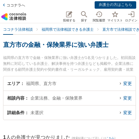
弁護士の方はこちら
ココナラへ
投稿する
探す
閲覧履歴
マイリスト
ログイン
ココナラ法律相談
福岡県で法律相談できる弁護士
直方市で法律相談で
直方市の金融・保険業界に強い弁護士
福岡県の直方市で金融・保険業界に強い弁護士が1名見つかりました。初回面談
無料に対応している弁護士、解決事例を持つ弁護士なども掲載中。企業法務に
関係する顧問弁護士契約や契約書作成・リーガルチェック、雇用契約書・就業
規則作成等の細かな分野での絞り込み検索もでき便利です。特に直方駅前法律
事務所の森 勇馬弁護士のプロフィール情報や弁護士費用、強みなどが注目され
エリア
福岡県、直方市
変更
ています。『直方市で土日や夜間に発生した金融・保険業界のトラブルを今す
ぐに弁護士に相談したい』『金融・保険業界のトラブル解決の実績豊富な近く
相談内容
企業法務、金融・保険業界
変更
の弁護士を検索したい』『初回相談無料で金融・保険業界を法律相談できる直
方市内の弁護士に相談予約したい』などでお困りの相談者さんにおすすめで
す。
詳細条件
未選択
変更
1
人の弁護士が見つかりました
(検索結果について詳しくは
こちら
)