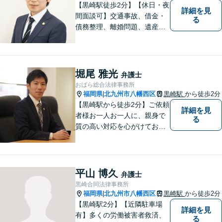
【黒崎駅徒歩2分】【休日・夜
詳細を見
間面談可】交通事故、借金・
る
債務整理、離婚問題、遺産相
続など。ご依頼者さまが安心
して相談できる雰囲気作りを
心がけています。「こんなこ
と弁護士に相談してもいいの
堀尾 雅光
弁護士
かな」と思わず、遠慮なくご
おばら総合法律事務所
相談ください。
福岡県
北九州市八幡西区
黒崎駅
から徒歩2分
|
【黒崎駅から徒歩2分】ご依頼
詳細を見
者様お一人お一人に、親身で
る
質の高い対応を心がけており
ます。離婚・相続・労働・国
際案件に注力。発信者情報開
示・刑事・一般民事全般も対
応可能。英語での法律相談・
平山 博久
弁護士
英文契約書の作成・チェック
黒崎合同法律事務所
も対応可能です。
福岡県
北九州市八幡西区
黒崎駅
から徒歩2分
|
【黒崎駅2分】【近隣駐車場
詳細を見
有】多くの労働被害者救済、
る