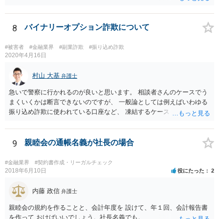
閣府令で定める要件も含む）を満たす場合には、為替取引に該当する
ことが明らかにされました。 この資金決済法第２条の２の定める一
定の要件（内閣府令で定める要件も含む）については、該当条文を見
8
バイナリーオプション詐欺について
るだけではなかなか理解し難いところがあるかと思いますし、この掲
示板で回答するには限界がありますので、この分野に詳しそうな弁護
#被害者
#金融業界
#副業詐欺
#振り込め詐欺
士の方に直接相談なさってみて下さい。 （資金決済法） 第二条の二
2020年4月16日
金銭債権を有する者（以下この条において「受取人」という。）から
の委託、受取人からの金銭債権の譲受けその他これらに類する方法に
村山 大基
弁護士
より、当該金銭債権に係る債務者又は当該債務者からの委託（二以上
急いで警察に行かれるのが良いと思います。 相談者さんのケースでう
の段階にわたる委託を含む。）その他これに類する方法により支払を
まくいくかは断言できないのですが、 一般論としては例えばいわゆる
行う者から弁済として資金を受け入れ、又は他の者に受け入れさせ、
振り込め詐欺に使われている口座など、 凍結するケースもありますの
当該受取人に当該資金を移動させる行為（当該資金を当該受取人に交
で、できるだけ早く行って相談しましょう。
付することにより移動させる行為を除く。）であって、受取人が個人
（事業として又は事業のために受取人となる場合におけるものを除
9
親睦会の通帳名義が社長の場合
く。）であることその他の内閣府令で定める要件を満たすものは、為
替取引に該当するものとする
#金融業界
#契約書作成・リーガルチェック
2018年6月10日
役にたった
2
内藤 政信
弁護士
親睦会の規約を作ることと、会計年度を 設けて、年１回、会計報告書
を作って おけばいいでしょう。社長名義でも。