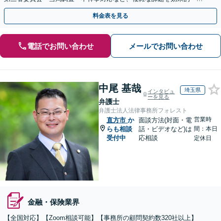
率的に解決へ。セカンドオピニオン可【休日・夜間相談可】
料金表を見る
電話でお問い合わせ
メールでお問い合わせ
中尾 基哉
埼玉県
インタビュ
ーを見る
弁護士
弁護士法人法律事務所フォレスト
営業時
直方市
か
面談方法(対面・電
らも相談
話・ビデオなど)は
間：本日
受付中
応相談
定休日
金融・保険業界
【全国対応】【Zoom相談可能】【事務所の顧問契約数320社以上】