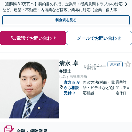
【顧問料3.3万円〜】契約書の作成、企業間・従業員間トラブルの対応
など。建築・不動産・内装業など幅広い業界に対応【企業・個人事業
主の方初回面談無料】
料金表を見る
電話でお問い合わせ
メールでお問い合わせ
清水 卓
東京都
インタビュー
を見る
弁護士
しみず法律事務所
営業時
直方市
か
面談方法(対面・電
らも相談
話・ビデオなど)は
間：本日
受付中
応相談
定休日
金融・保険業界