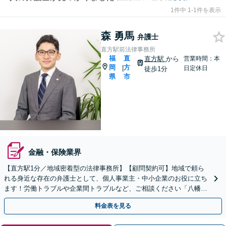
1件中 1-1件を表示
森 勇馬
弁護士
直方駅前法律事務所
福
直
直方駅
から
営業時間：本
岡
方
|
日定休日
徒歩1分
県
市
金融・保険業界
【直方駅1分／地域密着型の法律事務所】【顧問契約可】地域で頼ら
れる身近な存在の弁護士として、個人事業主・中小企業のお役に立ち
ます！労働トラブルや企業間トラブルなど、ご相談ください「八幡西
区・宮若市・鞍手町・小竹町・福智町・中間市など」
料金表を見る