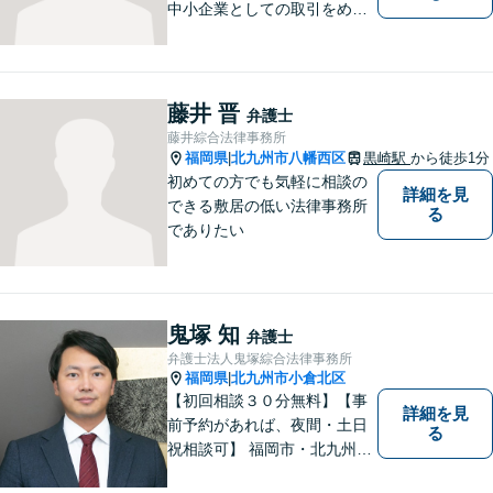
中小企業としての取引をめぐ
る様々な紛争を取り扱ってき
ました。労働者側と使用者側
双方での経験を元に、アドバ
イスを行うことができます。
藤井 晋
弁護士
どんなことでもお気軽にご相
藤井綜合法律事務所
談ください。
福岡県
北九州市八幡西区
黒崎駅
から徒歩1分
|
初めての方でも気軽に相談の
詳細を見
できる敷居の低い法律事務所
る
でありたい
鬼塚 知
弁護士
弁護士法人鬼塚綜合法律事務所
福岡県
北九州市小倉北区
|
【初回相談３０分無料】【事
詳細を見
前予約があれば、夜間・土日
る
祝相談可】 福岡市・北九州市
に２拠点を有する法律事務所