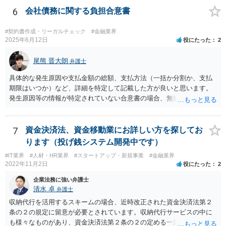
6
会社債務に関する負担合意書
#契約書作成・リーガルチェック
#金融業界
2025年6月12日
役にたった
2
尾熊 晋大朗
弁護士
具体的な発生原因や支払金額の総額、支払方法（一括か分割か、支払
期限はいつか）など、詳細を特定して記載した方が良いと思います。
発生原因等の情報が特定されていない合意書の場合、無効になるリス
クがあり得ます。 また、例えば、分割払いの場合の期限の利益喪失条
項など、合意書に記載した方が良い文言もありますので、ご注意され
た方が良いです。 合意書など法的な書面は文言によって効果が変わり
7
資金決済法、資金移動業にお詳しい方を探してお
得るので、弁護士にご事情を伝えて直接相談、合意書の作成を依頼す
ります（投げ銭システム開発中です）
ることをお勧めいたします。
#IT業界
#人材・HR業界
#スタートアップ・新規事業
#金融業界
2022年11月2日
役にたった
2
企業法務に強い弁護士
清水 卓
弁護士
収納代行を活用するスキームの場合、近時改正された資金決済法第２
条の２の規定に留意が必要とされています。収納代行サービスの中に
も様々なものがあり、資金決済法第２条の２の定める一定の要件（内