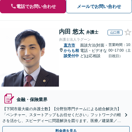
電話でお問い合わせ
メールでお問い合わせ
内田 悠太
弁護士
山口県
弁護士法人ラグーン
営業時間：10:
直方市
面談方法(対面・
からも相
電話・ビデオな
00~17:00（土
談受付中
ど)は応相談
日祝日）
金融・保険業界
【下関市最大級の弁護士数】【分野別専門チームによる総合解決力】
「ベンチャー、スタートアップもお任せください」フットワークの軽
さを活かし、スピーディーに問題解決を図ります。医療／建築業／情
報通信／卸売業／製造業／不動産など、幅広い業種に対応
料金表を見る