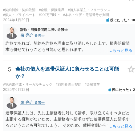
ど、具体的な義務違反と損害との因果関係を主張・立証する必要があ
ります。なお、在職中から会計処理や現金管理の不自然さを認識して
#契約解除・契約取消
#金融・保険業界
#個人事業主・フリーランス
いた、部下に過度な権限を与えたまま放置していた、退職時に重要な
#個人・プライベート
#200万円以上
#本名・住所・電話番号が判明
2024年1月29日
役にたった
10
情報を引き継がなかった等の事情があれば、会社から問題視される可
能性はあるでしょう。 対応としては、まず会社から何を求められてい
詐欺・消費者問題に強い弁護士
るのかを明確にすることが重要です。謝罪、調査協力、金銭負担、始
泉 亮介
弁護士
末書提出など、求められている内容によって対応は異なります。不用
詐欺であれば、契約を詐欺を理由に取り消しをした上で、損害賠償請
意に責任を認める文書を作成したり、損害負担を約束したりすること
求も併せて行うことも可能かと思われます。
は避けるべきです。一方で、在職中の業務内容、権限分掌、引継ぎ資
料、不正を認識していなかった事情を整理し、必要な範囲で調査に協
力することは考えられます。 仮に、金銭請求や責任追及を示唆されて
5
会社の借入を連帯保証人に負わせることは可能
いる場合には、会社とのやり取りを保存し、弁護士に相談したうえで
か？
対応なさった方がよいでしょう。
#契約書作成・リーガルチェック
#顧問弁護士契約
#金融業界
2025年6月12日
役にたった
2
泉 亮介
弁護士
連帯保証人には、先に主債務者に対して請求、取り立てをすべきだと
主張する権利がないため、主債務者へ請求せずに連帯保証人に請求す
るということも可能でしょう。 そのため、債権者側からすれば、会社
が払えない場合に連帯保証人に請求できるものではなく、どちらに請
求しても良いものとなります。