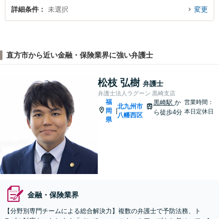
詳細条件
未選択
変更
直方市から近い金融・保険業界に強い弁護士
松枝 弘樹
弁護士
弁護士法人ラグーン 黒崎支店
福
黒崎駅
か
営業時間：
北九州市
岡
|
本日定休日
ら徒歩4分
八幡西区
県
金融・保険業界
【分野別専門チームによる総合解決力】複数の弁護士で予防法務、ト