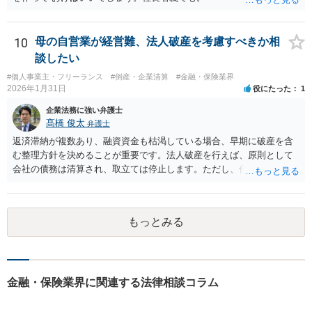
10
母の自営業が経営難、法人破産を考慮すべきか相
談したい
#個人事業主・フリーランス
#倒産・企業清算
#金融・保険業界
2026年1月31日
役にたった
1
企業法務に強い弁護士
髙橋 俊太
弁護士
返済滞納が複数あり、融資資金も枯渇している場合、早期に破産を含
む整理方針を決めることが重要です。法人破産を行えば、原則として
会社の債務は清算され、取立ては停止します。ただし、代表者が連帯
保証をしている場合は、代表者個人の破産も併せて検討が必要になる
ことが多いです。放置すると責任が拡大しやすいため、北海道の法律
事務所で法人破産の実績があるところを探して速やかに相談をして、
もっとみる
資金繰り・雇用・保証の有無を整理した上で進めるのが安全です。イ
ンターネットやココナラだけでなく、北海道の弁護士会などを頼りに
すると見つかりやすいと思います。
金融・保険業界に関連する法律相談コラム