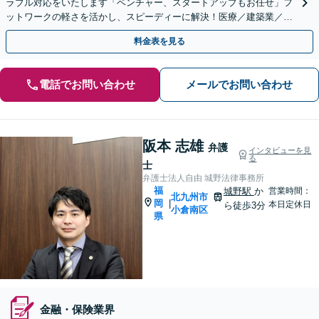
ラブル対応をいたします「ベンチャー、スタートアップもお任せ」フ
ットワークの軽さを活かし、スピーディーに解決！医療／建築業／情
報通信／卸売業／製造業／不動産など、幅広い業種に対応
料金表を見る
電話でお問い合わせ
メールでお問い合わせ
阪本 志雄
弁護
インタビューを見
る
士
弁護士法人自由 城野法律事務所
福
城野駅
か
営業時間：
北九州市
岡
|
本日定休日
ら徒歩3分
小倉南区
県
金融・保険業界