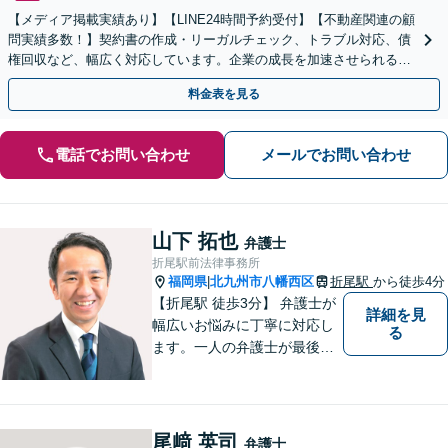
【メディア掲載実績あり】【LINE24時間予約受付】【不動産関連の顧
問実績多数！】契約書の作成・リーガルチェック、トラブル対応、債
権回収など、幅広く対応しています。企業の成長を加速させられるよ
うに、法的観点からしっかりサポートします。
料金表を見る
電話でお問い合わせ
メールでお問い合わせ
山下 拓也
弁護士
折尾駅前法律事務所
福岡県
北九州市八幡西区
折尾駅
から徒歩4分
|
【折尾駅 徒歩3分】 弁護士が
詳細を見
幅広いお悩みに丁寧に対応し
る
ます。一人の弁護士が最後ま
で責任をもって対応してくれ
るという安心感は小さな法律
事務所である当事務所の強み
です。【丁寧な対応】
尾﨑 英司
弁護士