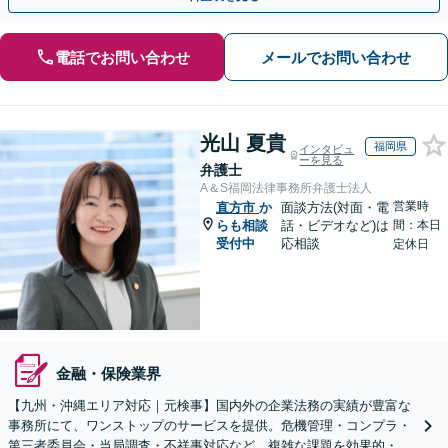
電話でお問い合わせ
メールでお問い合わせ
光山 夏貴
福岡県
インタビュ
ーを見る
弁護士
A＆S福岡法律事務所弁護士法人
営業時
直方市
か
面談方法(対面・電
らも相談
話・ビデオなど)は
間：本日
受付中
応相談
定休日
金融・保険業界
【九州・沖縄エリア対応｜元検事】国内外の企業法務の実績が豊富な
事務所にて、ワンストップのサービスを提供。危機管理・コンプラ・
第三者委員会・当局調査・不祥事対応など、複雑な課題を効果的・効