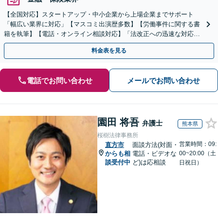
【全国対応】スタートアップ・中小企業から上場企業までサポート
「幅広い業界に対応」【マスコミ出演歴多数】【労働事件に関する書
籍を執筆】【電話・オンライン相談対応】「法改正への迅速な対応」
「労務環境の整備でトラブルを未然に防ぐ」
料金表を見る
電話でお問い合わせ
メールでお問い合わせ
園田 将吾
弁護士
熊本県
桜樹法律事務所
営業時間：09:
直方市
面談方法(対面・
からも相
電話・ビデオな
00~20:00（土
談受付中
ど)は応相談
日祝日）