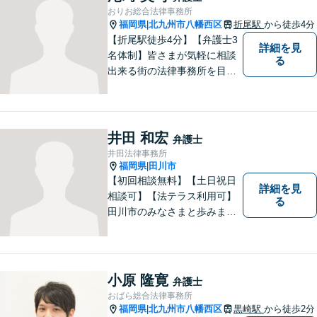
おりお総合法律事務所
福岡県
北九州市八幡西区
折尾駅
から徒歩4分
|
【折尾駅徒歩4分】【弁護士3
詳細を見
名体制】皆さまが気軽に相談
る
出来る街の法律事務所を目指
し、お一人おひとりに丁寧な
対応を心がけております。交
通事故・債務整理・相続・不
倫慰謝料のご相談は初回無料
井田 和宏
弁護士
です。【夜間・土日対応】
井田法律事務所
福岡県
田川市
|
【初回相談無料】【土日祝日
詳細を見
相談可】【法テラス利用可】
る
田川市のみなさまと歩みま
す。借金で困っている方など
どんな問題でも迅速かつ丁寧
な対応、良質な法的サービス
の提供をモットーとする事務
小原 隆寛
弁護士
所です。
おばら総合法律事務所
福岡県
北九州市八幡西区
黒崎駅
から徒歩2分
|