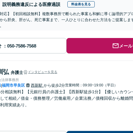
説明義務違反による医療過誤
料金表を見る
対応】【初回相談無料】複数事務所で断られた事案も和解に導く論理的アプ
から肝炎、肝がん、死亡事案まで、一人ひとりに合わせた方法をご提案しま
。
せ
メール
訓弘
弁護士
インタビューを見る
合法律事務所
県
福岡市早良区
西新駅
から徒歩2分
営業時間：09:00~19:00（平日）
|
5分相談無料】【元銀行員の弁護士】【西新駅徒歩1分】【優しいカウ
して相続／借金・債務整理／労働雇用／企業法務／債権回収から離婚問
利用実績あり。