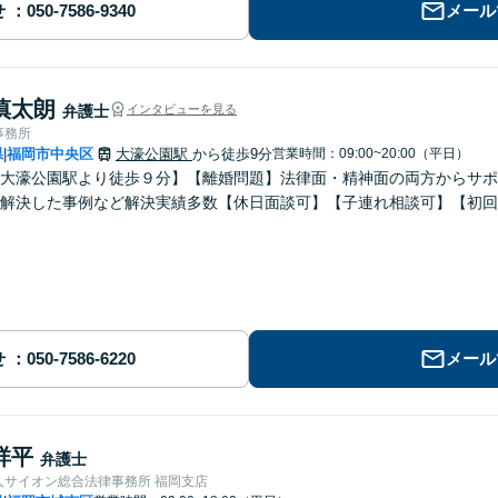
せ
メール
慎太朗
弁護士
インタビューを見る
事務所
県
福岡市中央区
大濠公園駅
から徒歩9分
営業時間：09:00~20:00（平日）
|
大濠公園駅より徒歩９分】【離婚問題】法律面・精神面の両方からサポ
解決した事例など解決実績多数【休日面談可】【子連れ相談可】【初回
せ
メール
祥平
弁護士
人サイオン総合法律事務所 福岡支店