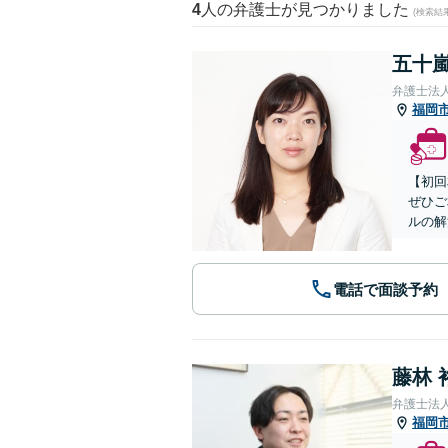
4
人の弁護士が見つかりました
(検索結
五十嵐
弁護士法
福岡
【初回
ぜひご
ルの解
電話で面談予約
藤林 
弁護士法
福岡