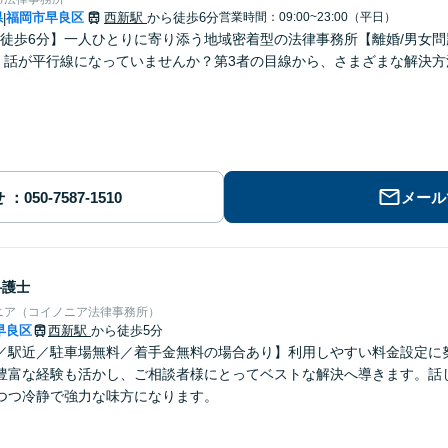
県
福岡市早良区
西新駅
から徒歩6分
営業時間：09:00~23:00（平日）
|
徒歩6分】一人ひとりに寄り添う地域密着型の法律事務所【離婚/男女
】話が平行線になっていませんか？第3者の目線から、さまざまな解決
せ
メール
弁護士
ニア（コイノニア法律事務所）
早良区
西新駅
から徒歩5分
／駅近／駐車場無料／着手金無料の場合あり】利用しやすい料金設定に
豊富な経験も活かし、ご相談者様にとってベストな解決へ導きます。話
つつ冷静で強力な味方になります。