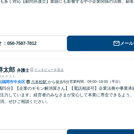
も多く対応【顧問弁護士】業績にも影響する中小企業関係の法務、顧客
】
せ
メール
祥太郎
弁護士
インタビューを見る
所オネスト
県
福岡市中央区
六本松駅
から徒歩5分
営業時間：09:00~18:00（平日）
|
駅5分】【企業のギモン解消屋さん】【電話相談可】企業法務や事業承
注力しています。経営者のみなさまが安心して本業に専念できるよう、
消。ぜひご相談ください。