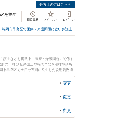
弁護士の方はこちら
&Aを探す
閲覧履歴
マイリスト
ログイン
福岡市早良区で医療・介護問題に強い弁護士
福岡市早良区で説明義務違反に
る弁護士なども掲載中。医療・介護問題に関係す
所の下村 訓弘弁護士や福岡つむぎ法律事務所
福岡市早良区で土日や夜間に発生した説明義務違
弁護士を検索したい』『初回相談無料で説明義務
変更
変更
変更