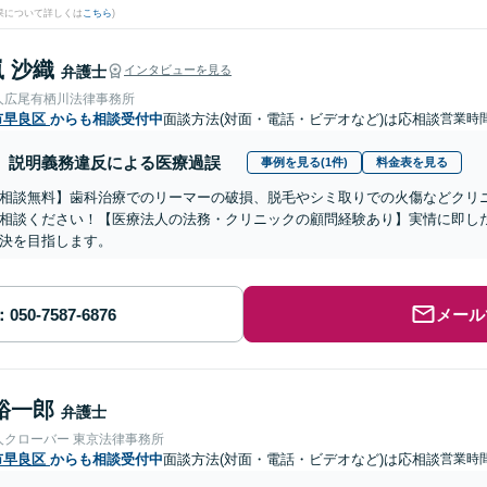
果について詳しくは
こちら
)
 沙織
弁護士
インタビューを見る
人広尾有栖川法律事務所
市早良区
からも相談受付中
面談方法(対面・電話・ビデオなど)は応相談
営業時間
説明義務違反による医療過誤
事例を見る(1件)
料金表を見る
相談無料】歯科治療でのリーマーの破損、脱毛やシミ取りでの火傷などクリ
相談ください！【医療法人の法務・クリニックの顧問経験あり】実情に即し
決を目指します。
メール
裕一郎
弁護士
人クローバー 東京法律事務所
市早良区
からも相談受付中
面談方法(対面・電話・ビデオなど)は応相談
営業時間