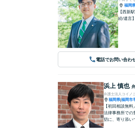
福岡
【西新駅
続/遺言
電話でお問い合わ
浜上 慎也
弁護士法人コイノ
福岡県
福岡市
|
【初回相談無料
法律事務所での
切に、寄り添い