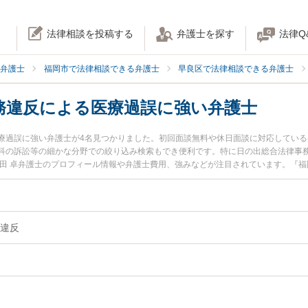
法律相談を投稿する
弁護士を探す
法律Q
弁護士
福岡市で法律相談できる弁護士
早良区で法律相談できる弁護士
務違反による医療過誤に強い弁護士
療過誤に強い弁護士が4名見つかりました。初回面談無料や休日面談に対応してい
科の訴訟等の細かな分野での絞り込み検索もでき便利です。特に日の出総合法律事務
平田 卓弁護士のプロフィール情報や弁護士費用、強みなどが注目されています。『
に相談したい』『説明義務違反による医療過誤のトラブル解決の実績豊富な近くの
良区内の弁護士に相談予約したい』などでお困りの相談者さんにおすすめです。
違反