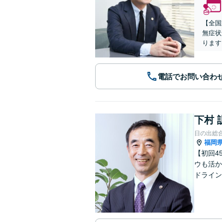
【全国
無症状
ります
電話でお問い合わ
下村 
日の出総
福岡
【初回4
ウも活か
ドライン