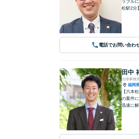
ラブルに
松駅2分
電話でお問い合わ
田中 
法律事務
福岡
【六本松
の案件に
迅速に解