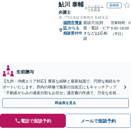
鮎川 泰輔
長崎県
インタビュ
ーを見る
弁護士
虎ノ門法律経済事務所 長崎支店
福岡市博多
面談方法(対
営業時間：0
区
からも
面・電話・ビデ
9:30~18:00
相談受付中
オなど)は応相
（平日）
談
生前贈与
【九州・沖縄エリア対応】豊富な経験と最新知識で、円滑な相続をサ
ポートいたします。所内の研修で最新の法改正にもキャッチアップ
「不動産がらみの遺産分割もお任せ」遺言書の作成で、万全な生前対
策をおこないましょう【夜間・休日面談可】
料金表を見る
電話で面談予約
メールで面談予約