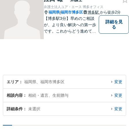
弁護士法人ユア・エース 博多オフィス
福岡県
福岡市博多区
博多駅
から徒歩2分
|
【博多駅3分】早めのご相談
詳細を見
が、より良い解決への第一歩
る
です。これからどう進めてい
くのが一番よいか、最適な道
筋を一緒に考えていきます。
どんな些細なことでも構いま
せんので、遠慮なくご相談く
ださい。【分割払い利用可】
【電話・メール面談可】
エリア
福岡県、福岡市博多区
変更
相談内容
相続・遺言、生前贈与
変更
詳細条件
未選択
変更