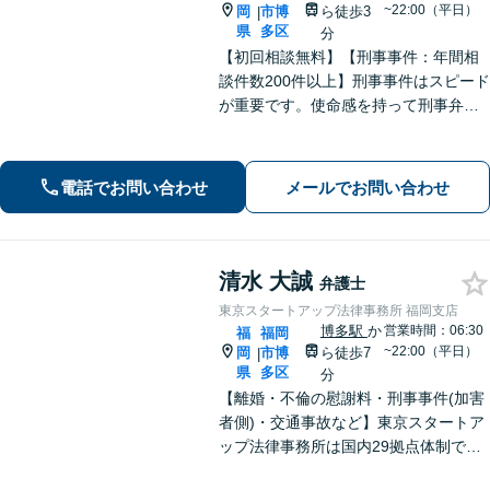
~22:00（平日）
岡
市博
ら徒歩3
|
県
多区
分
【初回相談無料】【刑事事件：年間相
談件数200件以上】刑事事件はスピード
が重要です。使命感を持って刑事弁護
に注力し、依頼者の状況に寄り添いな
がら最善の解決を目指します。【英語
対応可能：通訳を介さず英語で直接サ
電話でお問い合わせ
メールでお問い合わせ
ポート】
清水 大誠
弁護士
東京スタートアップ法律事務所 福岡支店
博多駅
か
営業時間：06:30
福
福岡
~22:00（平日）
岡
市博
ら徒歩7
|
県
多区
分
【離婚・不倫の慰謝料・刑事事件(加害
者側)・交通事故など】東京スタートア
ップ法律事務所は国内29拠点体制で全
国対応！【ご自宅からの電話相談にも