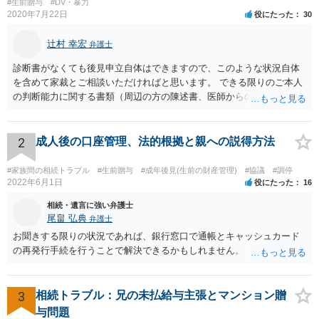
#生前贈与
#DV・暴力
2020年7月22日
役にたった
30
辻村 幸宏
弁護士
診断書がなくても後見申立自体はできますので、このような状況自体
を含めて家裁とご相談いただければと思います。 できる限りのご本人
の判断能力に関する書類（周辺の方の陳述書、医師からの聴取書等）
を整え、家裁の鑑定を経る前提で鑑定費用の予納金を用意し、申立て
をしていただければそこから先は進むのではないかと存じます。 ま
た、Aさんの意向を酌みすぎるあまりに後見申立ができない状況にして
2
成人後の口座管理、法的根拠と親への説得方法
いる施設の問題もありますので、当該地域の地域包括支援センターに
ご相談されるのもひとつの方法です。
#家族間の相続トラブル
#生前贈与
#成年後見(生前の財産管理)
#協議
#調停
2022年6月1日
役にたった
16
相続・遺言に強い弁護士
尾畠 弘典
弁護士
お聞きする限りの状況であれば、銀行窓口で通帳とキャッシュカード
の再発行手続を行うことで解決できるかもしれません。
3
相続トラブル：兄の未払給与主張とマンション贈
与問題