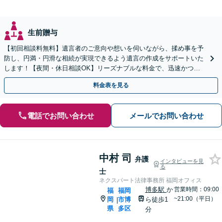
生前贈与
【初回相談料無料】遺言者のご意向や想いを伺いながら、揉め事を予
防し、円満・円滑な相続が実現できるよう遺言の作成をサポートいた
します！【夜間・休日相談OK】リーズナブルな料金で、迅速かつス
ピーディーにまごころを持って対応させて頂きます。
料金表を見る
電話でお問い合わせ
メールでお問い合わせ
中村 司
弁護
インタビューを見
る
士
ネクスパート法律事務所 福岡オフィス
博多駅
か
営業時間：09:00
福
福岡
~21:00（平日）
岡
市博
ら徒歩1
|
県
多区
分