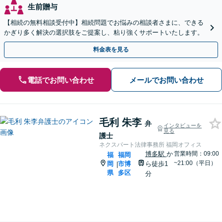
生前贈与
【相続の無料相談受付中】相続問題でお悩みの相談者さまに、できる
かぎり多く解決の選択肢をご提案し、粘り強くサポートいたします。
料金表を見る
電話でお問い合わせ
メールでお問い合わせ
毛利 朱李
弁
インタビューを
見る
護士
ネクスパート法律事務所 福岡オフィス
博多駅
か
営業時間：09:00
福
福岡
~21:00（平日）
岡
市博
ら徒歩1
|
県
多区
分