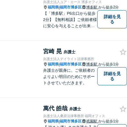
たします。
弁護士法人ユア・エース 博多オフィス
福岡県
福岡市博多区
博多駅
から徒歩2分
|
【「博多駅」P6出口から徒歩
詳細を見
2分】【無料相談】ご依頼者様
る
に安心を与えることが出来る
弁護士を目指してきました。
お悩みを抱えていらっしゃる
方に安心して日々を過ごして
宮崎 晃
いただくために、これからも
弁護士
研鑽を積んでいきたいと考え
弁護士法人デイライト法律事務所
ております。
福岡県
福岡市博多区
博多駅
から徒歩1分
|
弁護士が親身に、ご依頼者の
詳細を見
よりよい明日のためにサポー
る
トさせていただきます。
萬代 皓哉
弁護士
弁護士法人桑原法律事務所 福岡オフィス
福岡県
福岡市博多区
祇園駅
から徒歩1分
|