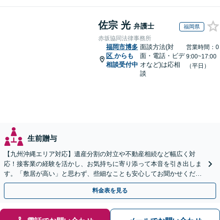
佐宗 光
弁護士
福岡県
赤坂協同法律事務所
福岡市博多
面談方法(対
営業時間：0
区
からも
面・電話・ビデ
9:00~17:00
相談受付中
オなど)は応相
（平日）
談
生前贈与
【九州沖縄エリア対応】遺産分割の対立や不動産相続など幅広く対
応！接客業の経験を活かし、お気持ちに寄り添って本音を引き出しま
す。「敷居が高い」と思わず、些細なことも安心してお聞かせくださ
い【初回相談無料】【夜間・休日相談可】
料金表を見る