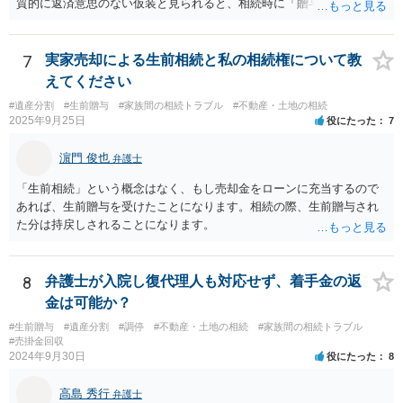
質的に返済意思のない仮装と見られると、相続時に「贈与」と評価さ
れ、子から遺留分侵害額請求を受ける可能性があります。 その他の方
法として考えられるものとしては、 ①信託（家族信託・目的信託） 財
産を信託口に移し、受託者（信頼できる友人や専門職）に管理させ、
7
実家売却による生前相続と私の相続権について教
・生存中はあなたの生活費・介護費に優先充当 ・残余を友人や慈善団
えてください
体へ と使途を厳格に指定。相続ではなく信託帰属になるため、子の関
#遺産分割
#生前贈与
#家族間の相続トラブル
#不動産・土地の相続
与を大きく排除できます。 ②遺言＋生命保険の組合せ 生活資金は手元
2025年9月25日
役にたった
7
に残し、余剰資金で受取人を友人・団体にした保険を活用。保険金は
相続財産とは別枠で、遺留分対策にも有効と思われます。 ③負担付死
濵門 俊也
弁護士
因贈与 「介護・見守り等を条件に、死亡時に財産を渡す」契約。条件
不履行なら無効にでき、老後の安心を担保できます。 ④ 寄附予約＋解
「生前相続」という概念はなく、もし売却金をローンに充当するので
除条件 慈善団体への寄附を予約しつつ、資金不足時は解除できる条項
あれば、生前贈与を受けたことになります。相続の際、生前贈与され
を設定。 などがあり得るかと思われます。
た分は持戻しされることになります。
8
弁護士が入院し復代理人も対応せず、着手金の返
金は可能か？
#生前贈与
#遺産分割
#調停
#不動産・土地の相続
#家族間の相続トラブル
#売掛金回収
2024年9月30日
役にたった
8
高島 秀行
弁護士