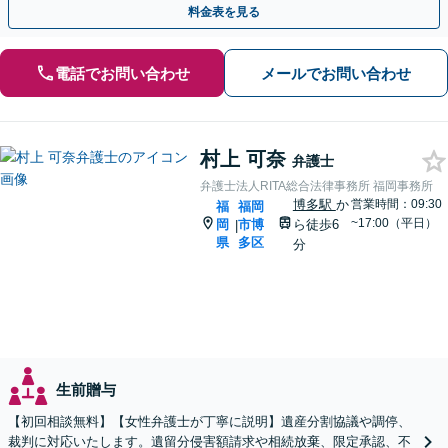
料金表を見る
電話でお問い合わせ
メールでお問い合わせ
村上 可奈
弁護士
弁護士法人RITA総合法律事務所 福岡事務所
博多駅
か
営業時間：09:30
福
福岡
~17:00（平日）
岡
市博
ら徒歩6
|
県
多区
分
生前贈与
【初回相談無料】【女性弁護士が丁寧に説明】遺産分割協議や調停、
裁判に対応いたします。遺留分侵害額請求や相続放棄、限定承認、不