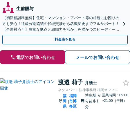
生前贈与
【初回相談料無料】住宅・マンション・アパート等の相続にお困りの
方も安心！遺産分割協議の代理交渉から名義変更までフルサポート！
【全国対応可】豊富な拠点と組織力を活かし円満かつスピーディーに
相続手続きをお手伝いします【取扱い実績2000件以上】
料金表を見る
電話でお問い合わせ
メールでお問い合わせ
渡邉 莉子
弁護士
ネクスパート法律事務所 福岡オフィス
博多駅
か
営業時間：09:00
福
福岡
~21:00（平日）
岡
市博
ら徒歩1
|
県
多区
分