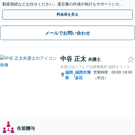
動産相続などお任せください。遺言書の作成や執行もサポートいたし
ます【博多駅6分】
料金表を見る
メールでお問い合わせ
中谷 正太
弁護士
弁護士法人フレア法律事務所 福岡オフィス
福岡
福岡市博
営業時間：09:00~19:00
|
県
多区
（平日）
生前贈与