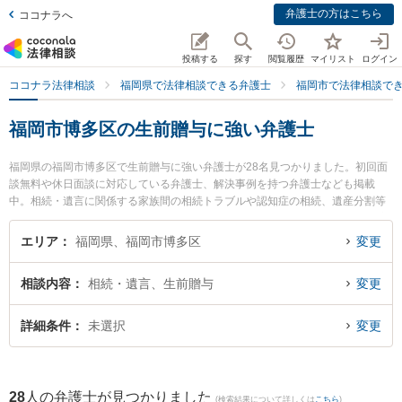
弁護士の方はこちら
ココナラへ
投稿する
探す
閲覧履歴
マイリスト
ログイン
ココナラ法律相談
福岡県で法律相談できる弁護士
福岡市で法律相談で
福岡市博多区の生前贈与に強い弁護士
福岡県の福岡市博多区で生前贈与に強い弁護士が28名見つかりました。初回面
談無料や休日面談に対応している弁護士、解決事例を持つ弁護士なども掲載
中。相続・遺言に関係する家族間の相続トラブルや認知症の相続、遺産分割等
の細かな分野での絞り込み検索もでき便利です。特に浜田法律事務所の浜田 宏
弁護士やネクスパート法律事務所 福岡オフィスの平田 笙太弁護士、弁護士法人
エリア
福岡県、福岡市博多区
変更
富士パートナーズ 富士パートナーズ法律事務所 福岡事務所の前田 貴史弁護士
のプロフィール情報や弁護士費用、強みなどが注目されています。『福岡市博
相談内容
相続・遺言、生前贈与
変更
多区で土日や夜間に発生した生前贈与のトラブルを今すぐに弁護士に相談した
い』『生前贈与のトラブル解決の実績豊富な近くの弁護士を検索したい』『初
回相談無料で生前贈与を法律相談できる福岡市博多区内の弁護士に相談予約し
詳細条件
未選択
変更
たい』などでお困りの相談者さんにおすすめです。
28
人の弁護士が見つかりました
(検索結果について詳しくは
こちら
)