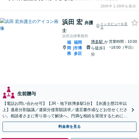
28件中 1-28件を表示
浜田 宏
弁護
インタビューを見
る
士
浜田法律事務所
博多駅
か
営業時間：10:00
福
福岡
~18:00（平日）
岡
市博
ら徒歩1
|
県
多区
分
生前贈与
【電話お問い合わせ可】【JR・地下鉄博多駅1分】【弁護士歴21年以
上】遺産分割協議／遺留分侵害額請求／遺言書作成などお任せくださ
い。相談者さまに寄り添って解決へ。円満な相続を実現するために
も、経験豊富な弁護士にお任せください
料金表を見る