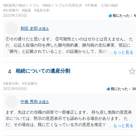
#家族間の相続トラブル
#相続トラブルの代理交渉
#不動産・土地の相続
#生前贈与
#協議
#遺産分割
2025年2月5日
役にたった
6
和田 史郎
弁護士
①その通りだと思います。 ②可能性といのはゼロとは言えません。 た
だ、公証人役場の印を押した贈与契約書、贈与税の支払事実、登記に
「贈与」と記載されていること、の証拠からして、兄の主張は通らな
いようには思います。 ③④その通りだと思います。 話し合いで折り合
わなければ、遺産分割調停を申し立てて進めるのがベターのような気
がしますね。
4
相続についての遺産分割
#遺産分割
#生前贈与
2022年6月8日
役にたった
10
中條 秀和
弁護士
まず、先ほどの当職の回答で一部修正します。 持ち戻し免除の意思表
示については、黙示の意思表示でも認められる場合があります。 た
だ、その場合は、既に亡くなっている方の意思を推定することになり
ますので、なかなか立証のハードルは高いと思われます。それゆえ、
持ち戻し免除の意思表示は書面で明確にしておいていただくべきとい