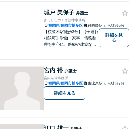
ループです。相続や企業法務
城戸 美保子
等複数士業の知識が必要な案
弁護士
件を一括して対応。九州トッ
ざっしょのくま法律事務所
プクラスの豊富な実績。
福岡県
福岡市博多区
雑餉隈駅
から徒歩5分
|
【桜並木駅徒歩3分】【子連れ
詳細を見
相談可】労働・家事・債務整
る
理を中心に、医療や建築など
より専門的な訴訟にも携わ
り、幅広い経験を積んできま
した。まずはご相談だけで
宮内 裕
も、早めにお越しいただい
弁護士
て、一緒に解決を目指しまし
宮内法律事務所
ょう。
福岡県
福岡市博多区
東比恵駅
から徒歩7分
|
詳細を見る
江口 雄一
弁護士