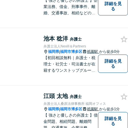
【 強さと優しさの弁護士 】企
詳細を見
業法務、借金、刑事事件、離
る
婚、交通事故、相続などのご
相談を承っております。まず
はお気軽にご相談ください。
チーム体制による迅速で最適
池本 稔洋
なリーガルサービスを提供い
弁護士
たします。
弁護士法人Nexill＆Partners
福岡県
福岡市博多区
祇園駅
から徒歩0分
|
【初回相談無料｜弁護士・税
詳細を見
理士・社労士・司法書士が在
る
籍するワンストップグルー
プ】Nexill＆Partnersは複数士
業が在籍するワンストップグ
ループです。相続や企業法務
江頭 太地
等複数士業の知識が必要な案
弁護士
件を一括して対応。九州トッ
弁護士法人桑原法律事務所 福岡オフィス
プクラスの豊富な実績。
福岡県
福岡市博多区
祇園駅
から徒歩1分
|
【 強さと優しさの弁護士 】借
詳細を見
金問題、相続問題、離婚問
る
題、交通事故、企業法務、刑