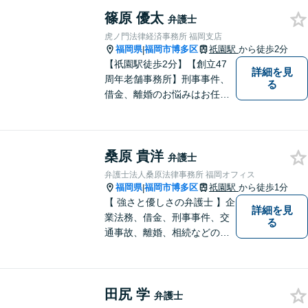
ループです。相続や企業法務
篠原 優太
等複数士業の知識が必要な案
弁護士
件を一括して対応。九州トッ
虎ノ門法律経済事務所 福岡支店
プクラスの豊富な実績。
福岡県
福岡市博多区
祇園駅
から徒歩2分
|
【祇園駅徒歩2分】【創立47
詳細を見
周年老舗事務所】刑事事件、
る
借金、離婚のお悩みはお任せ
ください。全国に支店のある
歴史と信頼の事務所です。圧
倒的なノウハウと、真摯な情
桑原 貴洋
熱を持って、難しい案件も諦
弁護士
めずに解決を目指します。
弁護士法人桑原法律事務所 福岡オフィス
【他士業連携】
福岡県
福岡市博多区
祇園駅
から徒歩1分
|
【 強さと優しさの弁護士 】企
詳細を見
業法務、借金、刑事事件、交
る
通事故、離婚、相続などのご
相談を承っております。まず
はお気軽にご相談ください。
チーム体制による迅速で最適
田尻 学
なリーガルサービスを提供い
弁護士