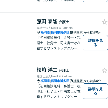
事事件などのご相談を承って
おります。まずはお気軽にご
相談ください。チーム体制に
菰田 泰隆
よる迅速で最適なリーガルサ
弁護士
ービスを提供いたします。
弁護士法人Nexill＆Partners
福岡県
福岡市博多区
祇園駅
から徒歩0分
|
【初回相談無料｜弁護士・税
詳細を見
理士・社労士・司法書士が在
る
籍するワンストップグルー
プ】Nexill＆Partnersは複数士
業が在籍するワンストップグ
ループです。相続や企業法務
松﨑 洋二
等複数士業の知識が必要な案
弁護士
件を一括して対応。九州トッ
弁護士法人Nexill＆Partners
プクラスの豊富な実績。
福岡県
福岡市博多区
祇園駅
から徒歩0分
|
【初回相談無料｜弁護士・税
詳細を見
理士・社労士・司法書士が在
る
籍するワンストップグルー
プ】Nexill＆Partnersは複数士
業が在籍するワンストップグ