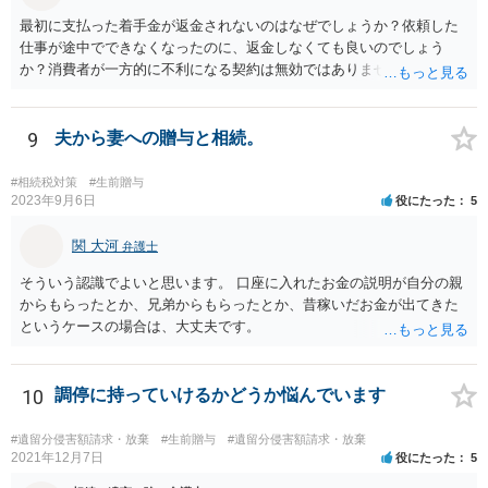
最初に支払った着手金が返金されないのはなぜでしょうか？依頼した
仕事が途中でできなくなったのに、返金しなくても良いのでしょう
か？消費者が一方的に不利になる契約は無効ではありませんか？
着手金は、前の弁護士が倒れるまでにやった仕事に応じて清算する義
務があると思います。 倒れた弁護士が所属する弁護士会に相談さ
れた方がよいと思います。 倒れた弁護士は脳梗塞で倒れたようで
9
夫から妻への贈与と相続。
すが、 判断能力があり、復代理を倒れた弁護士の判断で復代理を
選任したのか 即ち、復代理人の選任は有効なのかという問題もあ
#相続税対策
#生前贈与
ると思います。
2023年9月6日
役にたった
5
関 大河
弁護士
そういう認識でよいと思います。 口座に入れたお金の説明が自分の親
からもらったとか、兄弟からもらったとか、昔稼いだお金が出てきた
というケースの場合は、大丈夫です。
10
調停に持っていけるかどうか悩んでいます
#遺留分侵害額請求・放棄
#生前贈与
#遺留分侵害額請求・放棄
2021年12月7日
役にたった
5