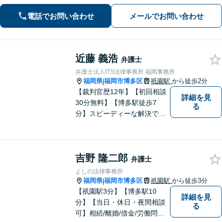
対応(法律相談は完全予約制)】各分野で
専門性の高い弁護士が寄り添い解決を
電話でお問い合わせ
メールでお問い合わせ
サポートします。
近藤 義浩
弁護士
弁護士法人ITS法律事務所 福岡事務所
福岡県
福岡市博多区
祇園駅
から徒歩2分
|
【裁判官歴12年】【初回相談
詳細を見
30分無料】【博多駅徒歩7
る
分】スピーディーな解決で
「困った…」を「よかっ
た！」に。裁判官経験を武器
に、お困りごとを解決して、
吉野 隆二郎
「明日に向かって進む力」を
弁護士
サポートします。
よしの法律事務所
福岡県
福岡市博多区
祇園駅
から徒歩3分
|
【祇園駅3分】【博多駅10
詳細を見
分】【当日・休日・夜間相談
る
可】相続/離婚/借金/労働問題/