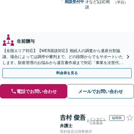
相談受付中
オなど)は応相
（平日）
談
生前贈与
【全国エリア対応】【WEB面談対応】相続人の調査から遺産分割協
議、場合によっては調停や審判まで、どの段階からでもサポートいた
します。財産管理のお悩みから遺言書作成まで対応「事業を次世代に
引き継ぐ安心の事業承継をサポート」【完全個室相談】
料金表を見る
電話でお問い合わせ
メールでお問い合わせ
𠮷村 俊吾
福岡県
インタビュ
ーを見る
弁護士
𠮷村俊吾法律事務所