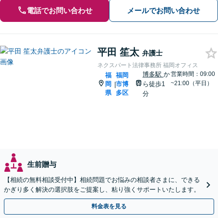
電話でお問い合わせ
メールでお問い合わせ
平田 笙太
弁護士
ネクスパート法律事務所 福岡オフィス
博多駅
か
営業時間：09:00
福
福岡
~21:00（平日）
岡
市博
ら徒歩1
|
県
多区
分
生前贈与
【相続の無料相談受付中】相続問題でお悩みの相談者さまに、できる
かぎり多く解決の選択肢をご提案し、粘り強くサポートいたします。
料金表を見る