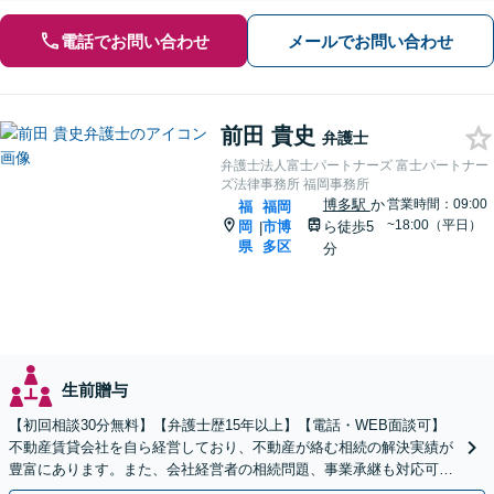
電話でお問い合わせ
メールでお問い合わせ
前田 貴史
弁護士
弁護士法人富士パートナーズ 富士パートナー
ズ法律事務所 福岡事務所
博多駅
か
営業時間：09:00
福
福岡
~18:00（平日）
岡
市博
ら徒歩5
|
県
多区
分
生前贈与
【初回相談30分無料】【弁護士歴15年以上】【電話・WEB面談可】
不動産賃貸会社を自ら経営しており、不動産が絡む相続の解決実績が
豊富にあります。また、会社経営者の相続問題、事業承継も対応可能
です。有利な結果が得られるよう尽力いたします。