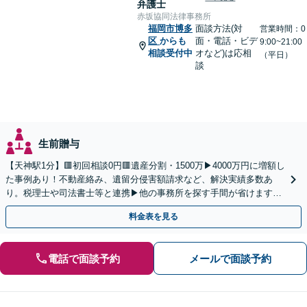
弁護士
赤坂協同法律事務所
福岡市博多
面談方法(対
営業時間：0
区
からも
面・電話・ビデ
9:00~21:00
相談受付中
オなど)は応相
（平日）
談
生前贈与
【天神駅1分】🟥初回相談0円🟥遺産分割・1500万▶4000万円に増額し
た事例あり！不動産絡み、遺留分侵害額請求など、解決実績多数あ
り。税理士や司法書士等と連携▶他の事務所を探す手間が省けます！
不動産会社と連携し無料査定&財産調査も◎
料金表を見る
電話で面談予約
メールで面談予約