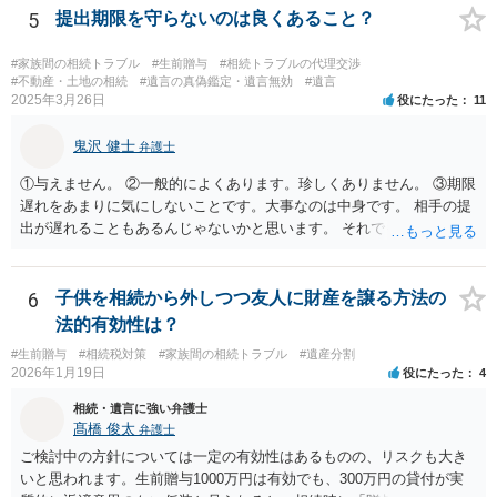
う結論は変わりません。 誤解を与えるような回答でした。失礼しまし
5
提出期限を守らないのは良くあること？
た。 文言については、「〇〇に対する生前贈与による特別受益の持ち
戻しをすべて免除する」というのがオーソドックスなものですが、ご
#家族間の相続トラブル
#生前贈与
#相続トラブルの代理交渉
心配ならば、弁護士のところに行って、特別受益となりそうな贈与に
#不動産・土地の相続
#遺言の真偽鑑定・遺言無効
#遺言
2025年3月26日
役にたった
11
ついて説明した上で、適切な文言についてご相談してみてはいかがで
しょうか。
鬼沢 健士
弁護士
①与えません。 ②一般的によくあります。珍しくありません。 ③期限
遅れをあまりに気にしないことです。大事なのは中身です。 相手の提
出が遅れることもあるんじゃないかと思います。 それでもあなた有利
にはなりません。
6
子供を相続から外しつつ友人に財産を譲る方法の
法的有効性は？
#生前贈与
#相続税対策
#家族間の相続トラブル
#遺産分割
2026年1月19日
役にたった
4
相続・遺言に強い弁護士
髙橋 俊太
弁護士
ご検討中の方針については一定の有効性はあるものの、リスクも大き
いと思われます。生前贈与1000万円は有効でも、300万円の貸付が実