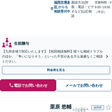
福岡市博多
面談方法(対
営業時間：0
区
からも
面・電話・ビデ
9:00~19:00
相談受付中
オなど)は応相
（平日）
談
生前贈与
【九州全域で対応いたします】【初回相談無料】様々な相続トラブル
のほか、「争いになりそう」といった不安がある方も遠慮なくご相談
ください。
料金表を見る
電話でお問い合わせ
メールでお問い合わせ
栗原 悠輔
福岡県
インタビュ
ーを見る