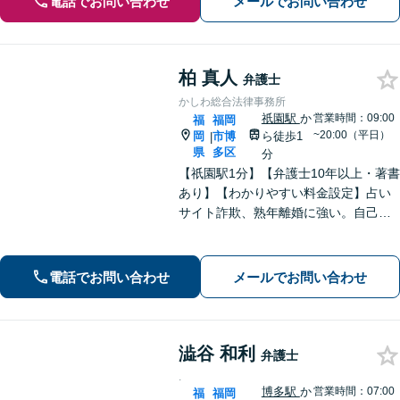
電話でお問い合わせ
メールでお問い合わせ
柏 真人
弁護士
かしわ総合法律事務所
祇園駅
か
営業時間：09:00
福
福岡
~20:00（平日）
岡
市博
ら徒歩1
|
県
多区
分
【祇園駅1分】【弁護士10年以上・著書
あり】【わかりやすい料金設定】占い
サイト詐欺、熟年離婚に強い。自己破
産や自宅を残す債務整理にも対応。丁
寧なアドバイスに定評あり。出会い系
詐欺、刑事事件（博多警察署まで徒歩5
電話でお問い合わせ
メールでお問い合わせ
分）や相続にも対応。
澁谷 和利
弁護士
.
博多駅
か
営業時間：07:00
福
福岡