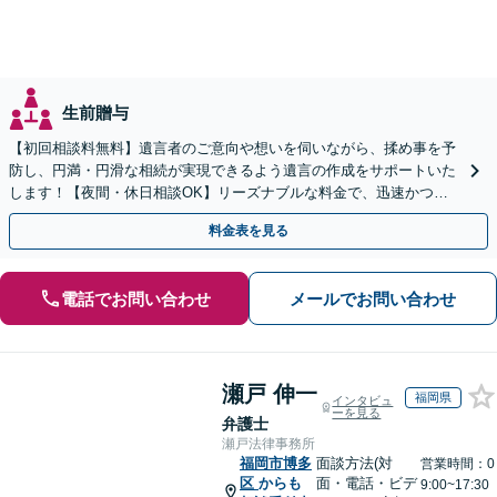
生前贈与
【初回相談料無料】遺言者のご意向や想いを伺いながら、揉め事を予
防し、円満・円滑な相続が実現できるよう遺言の作成をサポートいた
します！【夜間・休日相談OK】リーズナブルな料金で、迅速かつス
ピーディーにまごころを持って対応させて頂きます。
料金表を見る
電話でお問い合わせ
メールでお問い合わせ
瀬戸 伸一
福岡県
インタビュ
ーを見る
弁護士
瀬戸法律事務所
福岡市博多
面談方法(対
営業時間：0
区
からも
面・電話・ビデ
9:00~17:30