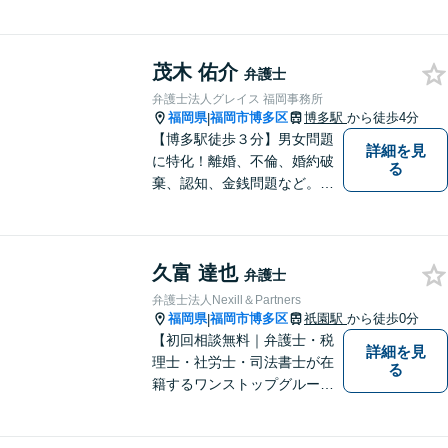
交通事故など幅広い分野の法
律相談に対応しております。
ご依頼者様のお悩みをしっか
茂木 佑介
りうかがい、円滑な解決のた
弁護士
めに「スピード感」を大事に
弁護士法人グレイス 福岡事務所
しております。
福岡県
福岡市博多区
博多駅
から徒歩4分
|
【博多駅徒歩３分】男女問題
詳細を見
に特化！離婚、不倫、婚約破
る
棄、認知、金銭問題など。豊
富な経験を活かし、柔軟に対
応することが可能です。ご依
頼者さまの未来が明るくなる
久富 達也
よう全力でサポートいたしま
弁護士
す【初回相談無料】【子連れ
弁護士法人Nexill＆Partners
相談可】
福岡県
福岡市博多区
祇園駅
から徒歩0分
|
【初回相談無料｜弁護士・税
詳細を見
理士・社労士・司法書士が在
る
籍するワンストップグルー
プ】Nexill＆Partnersは複数士
業が在籍するワンストップグ