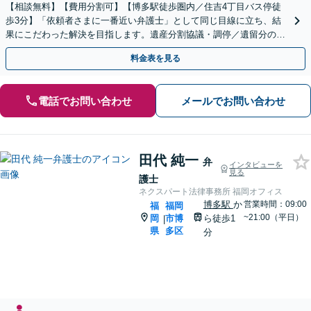
【相談無料】【費用分割可】【博多駅徒歩圏内／住吉4丁目バス停徒
歩3分】「依頼者さまに一番近い弁護士」として同じ目線に立ち、結
果にこだわった解決を目指します。遺産分割協議・調停／遺留分の侵
害／遺言書の作成／遺産の調査など
料金表を見る
電話でお問い合わせ
メールでお問い合わせ
田代 純一
弁
インタビューを
見る
護士
ネクスパート法律事務所 福岡オフィス
博多駅
か
営業時間：09:00
福
福岡
~21:00（平日）
岡
市博
ら徒歩1
|
県
多区
分