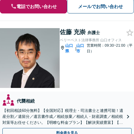
電話でお問い合わせ
メールでお問い合わせ
佐藤 充崇
弁護士
ベリーベスト法律事務所 山口オフィス
山口
山口
営業時間：09:30~21:00（平
|
県
市
日）
代襲相続
【初回相談60分無料】【全国対応】税理士・司法書士と連携可能！遺
産分割／遺留分／遺言書作成／相続放棄／相続人・財産調査／相続税
対策等お任せください。【明瞭な料金プラン】【解決実績豊富】【電
話相談可】
料金表を見る