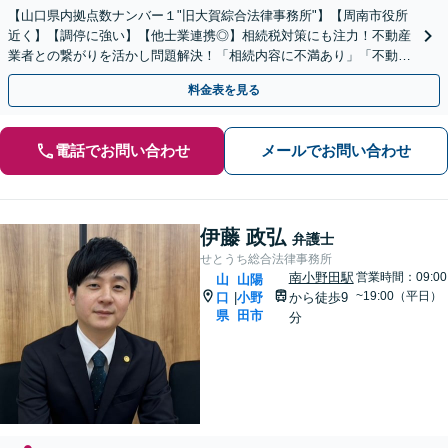
【山口県内拠点数ナンバー１"旧大賀綜合法律事務所"】【周南市役所
近く】【調停に強い】【他士業連携◎】相続税対策にも注力！不動産
業者との繋がりを活かし問題解決！「相続内容に不満あり」「不動産
の相続で揉めている」こんな方はご相談を！【遺言作成】
料金表を見る
電話でお問い合わせ
メールでお問い合わせ
伊藤 政弘
弁護士
せとうち総合法律事務所
南小野田駅
営業時間：09:00
山
山陽
~19:00（平日）
口
小野
から徒歩9
|
県
田市
分