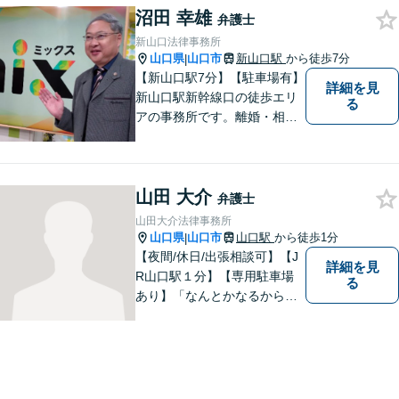
る弁護士が、客観的視点から
沼田 幸雄
弁護士
事案を検討し、最適の解決方
新山口法律事務所
法を探ります。
山口県
山口市
新山口駅
から徒歩7分
|
【新山口駅7分】【駐車場有】
詳細を見
新山口駅新幹線口の徒歩エリ
る
アの事務所です。離婚・相続
などの家庭紛争、個別労使紛
争などを中心として相談をさ
せていただいております。気
山田 大介
になることがあれば、おたず
弁護士
ねください。
山田大介法律事務所
山口県
山口市
山口駅
から徒歩1分
|
【夜間/休日/出張相談可】【J
詳細を見
R山口駅１分】【専用駐車場
る
あり】「なんとかなるから大
丈夫」ではなく、まずはその
お悩みをお聞かせください。
個人・法人問わず、お困りの
方はお気軽にご相談くださ
い。