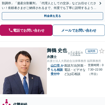
割調停」「遺産分割審判」「代理人としての交渉」などお任せくださ
い！依頼者さまがご納得されるまで、何度でも丁寧に説明するよう心
掛けています【土日祝／夜間対応可】【当日／電話相談可】
料金表を見る
電話でお問い合わせ
メールでお問い合わせ
舞鶴 史也
福岡県
インタビュ
ーを見る
弁護士
弁護士法人大西総合法律事務所 福岡事務所
営業時間：0
山口市
か
面談方法(対面・
らも相談
電話・ビデオな
7:30~22:00
受付中
ど)は応相談
（平日）
代襲相続