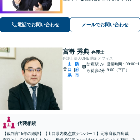
た支援を大切にしています。地元出身
の弁護士が多数在籍しており地域に密
着した事務所です。お気軽にご相談く
電話でお問い合わせ
メールでお問い合わせ
ださい！
宮嵜 秀典
弁護士
弁護士法人ONE 防府オフィス
山
防
防府駅
か
営業時間：09:00~1
口
府
|
9:00（平日）
ら徒歩2分
県
市
代襲相続
【裁判官15年の経験】【山口県内拠点数ナンバー１】元家庭裁判所裁
判官としての経験をもとに、相続で問題となりやすいポイントを整理