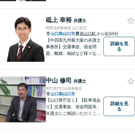
す。
砥上 幸裕
弁護士
岡野法律事務所 山口支店
山口県
山口市
新山口駅
から徒歩6分
|
【中四国九州最大級の弁護士
詳細を見
事務所】交通事故、借金問
る
題、離婚、相続など様々な問
題について、「何度でも無
料」の相談を行っています！
まずはお気軽にご相談くださ
中山 修司
い！
弁護士
県庁西門口法律事務所
山口県
山口市
|
【山口県庁近く】【駐車場あ
詳細を見
り】交通事故、借金問題等、
る
弁護士にご相談いただくこと
で解決の道筋が開ける可能性
が高まります。ぜひ一度ご相
談ください。専門知識を有す