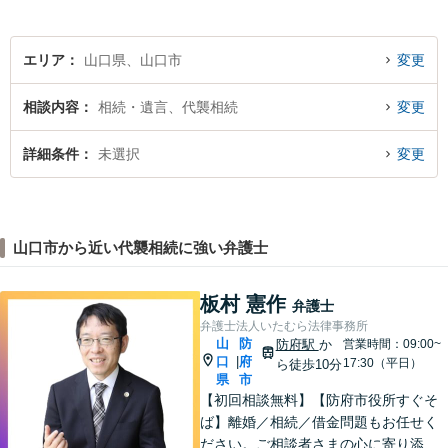
エリア
山口県、山口市
変更
相談内容
相続・遺言、代襲相続
変更
詳細条件
未選択
変更
山口市から近い代襲相続に強い弁護士
板村 憲作
弁護士
弁護士法人いたむら法律事務所
山
防
防府駅
か
営業時間：09:00~
口
府
|
17:30（平日）
ら徒歩10分
県
市
【初回相談無料】【防府市役所すぐそ
ば】離婚／相続／借金問題もお任せく
ださい。ご相談者さまの心に寄り添っ