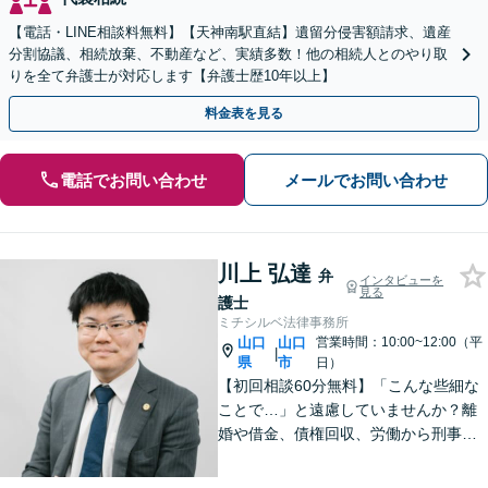
【電話・LINE相談料無料】【天神南駅直結】遺留分侵害額請求、遺産
分割協議、相続放棄、不動産など、実績多数！他の相続人とのやり取
りを全て弁護士が対応します【弁護士歴10年以上】
料金表を見る
電話でお問い合わせ
メールでお問い合わせ
川上 弘達
弁
インタビューを
見る
護士
ミチシルベ法律事務所
山口
山口
営業時間：10:00~12:00（平
|
県
市
日）
【初回相談60分無料】「こんな些細な
ことで…」と遠慮していませんか？離
婚や借金、債権回収、労働から刑事事
件まで幅広く対応しております。話し
やすい雰囲気づくりを何より大切にし