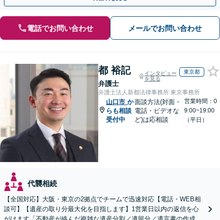
電話でお問い合わせ
メールでお問い合わせ
都 裕記
東京都
インタビュー
を見る
弁護士
弁護士法人新都法律事務所 東京事務所
営業時間：0
山口市
か
面談方法(対面・
らも相談
電話・ビデオな
9:00~19:00
受付中
ど)は応相談
（平日）
代襲相続
【全国対応】大阪・東京の2拠点でチームで迅速対応【電話・WEB相
談可】【遺産の取り分最大化を目指します】1営業日以内の返信を心
がけます「不動産が絡んだ複雑な遺産分割／遺留分／遺言書の作成・