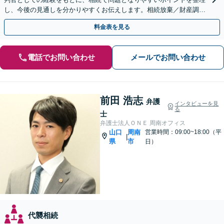
し、今後の見通しを分かりやすくお伝えします。相続放棄／財産調査
／遺言書作成・執行も幅広く対応可能【夜間対応】
料金表を見る
電話でお問い合わせ
メールでお問い合わせ
前田 浩志
弁護
インタビューを見
る
士
弁護士法人ＯＮＥ 周南オフィス
山口
周南
営業時間：09:00~18:00（平
|
県
市
日）
代襲相続