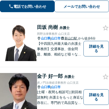
ています。どんな小さなお悩みでも誠
電話でお問い合わせ
メールでお問い合わせ
心誠意お伺いいたします。気軽にご相
談ください
田坂 尚樹
弁護士
岡野法律事務所 山口支店
山口県
山口市
新山口駅
から徒歩6分
|
【中四国九州最大級の弁護士
詳細を見
事務所】交通事故、借金問
る
題、離婚、相続など様々な問
題について、「何度でも無
料」の相談を行っています！
まずはお気軽にご相談くださ
金子 好一郎
い！
弁護士
虎ノ門法律経済事務所 山口支店
山口県
山口市
|
[土曜・夜間も相談可] [初回相
詳細を見
談無料] 弁護士をもっと身近な
る
存在に。専門的で高品質なリ
ーガルサービスを提供しま