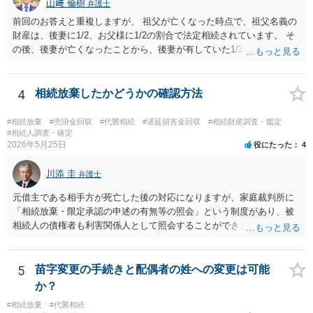
山﨑 倫樹
弁護士
前回のお答えと重複しますが、 祖父が亡くなった時点で、祖父名義の
財産は、後妻に1/2、お父様に1/2の割合で法定相続されています。 そ
の後、後妻が亡くなったことから、後妻が有していた1/2の権利は、後
妻の兄弟姉妹側に相続され、 お父様が亡くなったことから、お父様が
有していた1/2の権利は、その子であるご相談者側に相続されていま
す。 ですので、後妻側の兄弟姉妹（亡くなっている場合はその子）
4
相続放棄したかどうかの確認方法
と、お父様の子であるご相談者とで遺産分割協議をしなければ、 祖父
の財産を名義移転することはできません。 もちろん、祖父の遺言書が
#相続放棄
#売掛金回収
#代襲相続
#遅延損害金回収
#相続財産調査・鑑定
あれば話は別です。 さらに詳しいことは、相続財産に関する資料や戸
#相続人調査・確定
2026年5月25日
役にたった
4
籍類をもって、お近くの弁護士に相談されることをお勧めします。
川添 圭
弁護士
元借主である相手方が死亡した後の対応になりますが、家庭裁判所に
「相続放棄・限定承認の申述の有無等の照会」という制度があり、被
相続人の債権者も利害関係人として照会することができます。照会を
行うべき家庭裁判所は、相続放棄の申述の管轄裁判所と同じ（原則と
して被相続人の最後の住所地を管轄する家庭裁判所）となります。照
会申請者の本人確認資料のほか、被相続人の相続関係の戸籍謄本類や
5
苗字変更の手続きと配偶者の姓への変更は可能
債権の存在を示す証拠資料などが必要になります。裁判所ウェブサイ
か？
トで案内されていることが多いので、管轄裁判所のホームページを確
#相続放棄
#代襲相続
認してみてください。