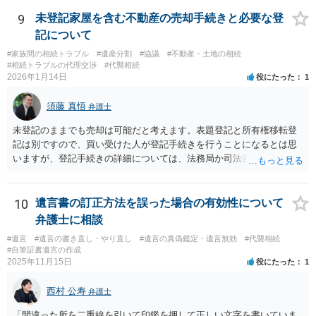
9
未登記家屋を含む不動産の売却手続きと必要な登
記について
#家族間の相続トラブル
#遺産分割
#協議
#不動産・土地の相続
#相続トラブルの代理交渉
#代襲相続
2026年1月14日
役にたった
1
須藤 真悟
弁護士
未登記のままでも売却は可能だと考えます。表題登記と所有権移転登
記は別ですので、買い受けた人が登記手続きを行うことになるとは思
いますが、登記手続きの詳細については、法務局か司法書士に確認す
る必要があると考えます。
10
遺言書の訂正方法を誤った場合の有効性について
弁護士に相談
#遺言
#遺言の書き直し・やり直し
#遺言の真偽鑑定・遺言無効
#代襲相続
#自筆証書遺言の作成
2025年11月15日
役にたった
1
西村 公寿
弁護士
「間違った所を二重線を引いて印鑑を押して正しい文字を書いていま