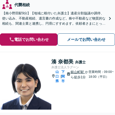
代襲相続
【南小野田駅9分】【地域に根付いた弁護士】遺産分割協議や調停、
使い込み、不動産相続、遺言書の作成など。株や不動産など物質的な
相続も、関連士業と連携し、円滑にすすめます。依頼者さまにとって
少しでも有利な解決を目指します【WEB面談OK】
電話でお問い合わせ
メールでお問い合わせ
湊 奈都美
弁護士
弁護士法人ラグーン
山
下
銀山町駅
か
営業時間：09:00~
口
関
|
18:00（平日）
ら徒歩1分
県
市