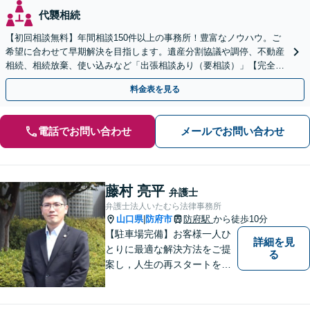
代襲相続
【初回相談無料】年間相談150件以上の事務所！豊富なノウハウ。ご
希望に合わせて早期解決を目指します。遺産分割協議や調停、不動産
相続、相続放棄、使い込みなど「出張相談あり（要相談）」【完全個
室】【休日・夜間相談可】
料金表を見る
電話でお問い合わせ
メールでお問い合わせ
藤村 亮平
弁護士
弁護士法人いたむら法律事務所
山口県
防府市
防府駅
から徒歩10分
|
【駐車場完備】お客様一人ひ
詳細を見
とりに最適な解決方法をご提
る
案し，人生の再スタートをお
手伝い！離婚問題／相続問題
／企業法務など、幅広い法律
トラブルに対応。【初回面談