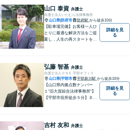
無料】お気軽にご相談くださ
山口 泰資
弁護士
い。
弁護士法人いたむら法律事務所
山口県
防府市
防府駅
から徒歩10分
|
【駐車場完備】お客様一人ひ
詳細を見
とりに最適な解決方法をご提
る
案し，人生の再スタートをお
手伝い！離婚問題／相続問題
／企業法務など、幅広い法律
トラブルに対応。【初回面談
無料】お気軽にご相談くださ
弘藤 智基
弁護士
い。
弁護士法人ＯＮＥ 宇部オフィス
山口県
宇部市
宇部新川駅
から徒歩10分
|
【山口県内拠点数ナンバー
詳細を見
１”旧大賀綜合法律事務所"】
る
【宇部市役所徒歩５分】ネッ
トワークを活かし、寄り添い
ながらサポートをいたしま
す。お困りの方はお気軽にご
相談ください。
吉村 友和
弁護士