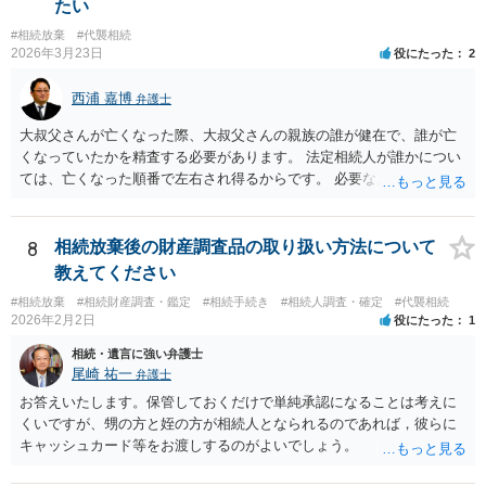
たい
#相続放棄
#代襲相続
2026年3月23日
役にたった
2
西浦 嘉博
弁護士
大叔父さんが亡くなった際、大叔父さんの親族の誰が健在で、誰が亡
くなっていたかを精査する必要があります。 法定相続人が誰かについ
ては、亡くなった順番で左右され得るからです。 必要な戸籍謄本を揃
え、最寄りの法律事務所で相談されることをお勧めします。
8
相続放棄後の財産調査品の取り扱い方法について
教えてください
#相続放棄
#相続財産調査・鑑定
#相続手続き
#相続人調査・確定
#代襲相続
2026年2月2日
役にたった
1
相続・遺言に強い弁護士
尾崎 祐一
弁護士
お答えいたします。保管しておくだけで単純承認になることは考えに
くいですが、甥の方と姪の方が相続人となられるのであれば，彼らに
キャッシュカード等をお渡しするのがよいでしょう。