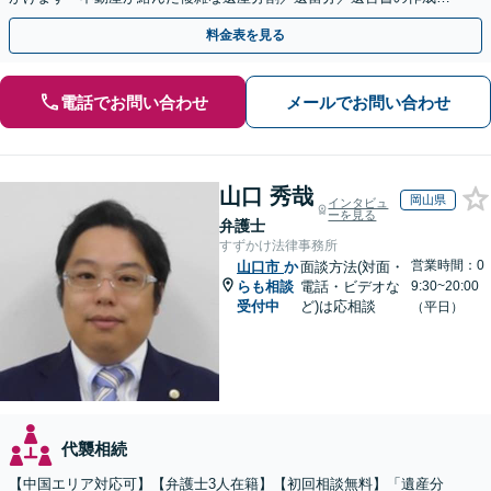
執行／事業承継など、お任せください」【休日相談あり】
料金表を見る
電話でお問い合わせ
メールでお問い合わせ
山口 秀哉
岡山県
インタビュ
ーを見る
弁護士
すずかけ法律事務所
営業時間：0
山口市
か
面談方法(対面・
らも相談
電話・ビデオな
9:30~20:00
受付中
ど)は応相談
（平日）
代襲相続
【中国エリア対応可】【弁護士3人在籍】【初回相談無料】「遺産分