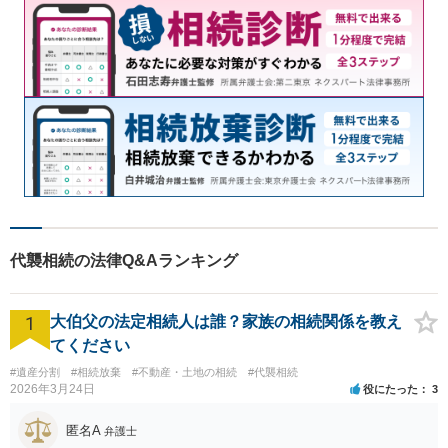
代襲相続の法律Q&Aランキング
1
大伯父の法定相続人は誰？家族の相続関係を教え
てください
#遺産分割
#相続放棄
#不動産・土地の相続
#代襲相続
2026年3月24日
役にたった
3
匿名A
弁護士