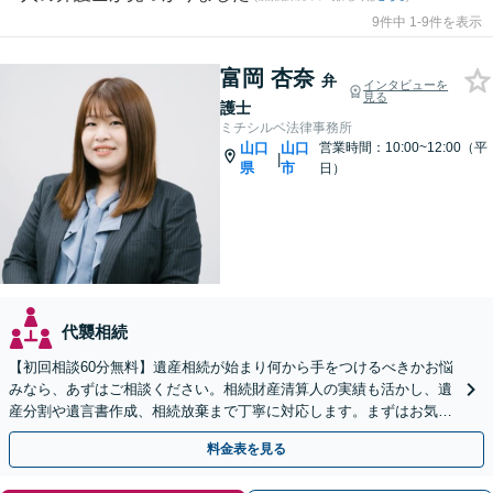
9件中 1-9件を表示
富岡 杏奈
弁
インタビューを
見る
護士
ミチシルベ法律事務所
山口
山口
営業時間：10:00~12:00（平
|
県
市
日）
代襲相続
【初回相談60分無料】遺産相続が始まり何から手をつけるべきかお悩
みなら、あずはご相談ください。相続財産清算人の実績も活かし、遺
産分割や遺言書作成、相続放棄まで丁寧に対応します。まずはお気軽
にご相談ください。
料金表を見る