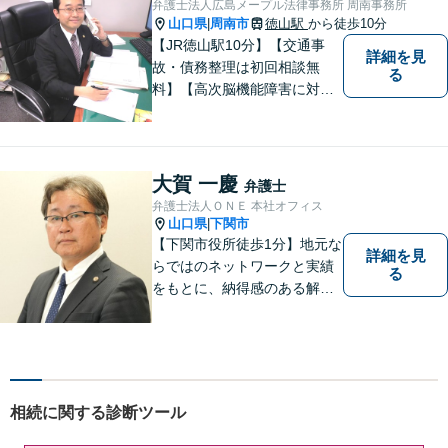
弁護士法人広島メープル法律事務所 周南事務所
山口県
周南市
徳山駅
から徒歩10分
|
【JR徳山駅10分】【交通事
詳細を見
故・債務整理は初回相談無
る
料】【高次脳機能障害に対応
可】依頼者の希望や気持ちを
真摯に受け止め、粘り強く対
応。「人生・企業運営のパー
トナー」として、お客さまに
大賀 一慶
弁護士
寄り添いますので、お気軽に
弁護士法人ＯＮＥ 本社オフィス
ご相談ください。
山口県
下関市
|
【下関市役所徒歩1分】地元な
詳細を見
らではのネットワークと実績
る
をもとに、納得感のある解決
策をサポート！お悩みの方は
お気軽にご相談ください。
相続に関する診断ツール