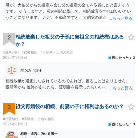
母が、大伯父からの遺産を含む父の遺産の全てを取得したと言えそう
です。 そうしますと、母の相続に際して、相続放棄をすればいいとい
うことになります。 ただ、不動産ですと、大伯父の遺産の名義がまだ
母に移転してない状況ですので、 面倒なことはあるかもしれません。
2
相続放棄した祖父の子孫に曾祖父の相続権はある
か？
#遺産分割
#代襲相続
#不動産・土地の相続
2025年8月8日
役にたった
3
匿名A
弁護士
相続放棄が適正になされているのであれば、覆ることはありません。
役所等から 連絡があったら、証明書を提示したらいいでしょう。
3
祖父再婚後の相続、前妻の子に権利はあるのか？
#代襲相続
#不動産・土地の相続
2025年8月6日
役にたった
3
相続・遺言に強い弁護士