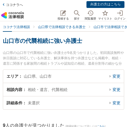
弁護士の方はこちら
ココナラへ
投稿する
探す
閲覧履歴
マイリスト
ログイン
ココナラ法律相談
山口県で法律相談できる弁護士
山口市で法律相談で
山口市の代襲相続に強い弁護士
山口県の山口市で代襲相続に強い弁護士が9名見つかりました。初回面談無料や
休日面談に対応している弁護士、解決事例を持つ弁護士なども掲載中。相続・
遺言に関係する家族間の相続トラブルや認知症の相続、遺産分割等の細かな分
野での絞り込み検索もでき便利です。特にミチシルベ法律事務所の富岡 杏奈弁
護士やベリーベスト法律事務所 山口オフィスの佐藤 充崇弁護士、ミチシルベ法
エリア
山口県、山口市
変更
律事務所の川上 弘達弁護士のプロフィール情報や弁護士費用、強みなどが注目
されています。『山口市で土日や夜間に発生した代襲相続のトラブルを今すぐ
相談内容
相続・遺言、代襲相続
変更
に弁護士に相談したい』『代襲相続のトラブル解決の実績豊富な近くの弁護士
を検索したい』『初回相談無料で代襲相続を法律相談できる山口市内の弁護士
に相談予約したい』などでお困りの相談者さんにおすすめです。
詳細条件
未選択
変更
9
人の弁護士が見つかりました
(検索結果について詳しくは
こちら
)