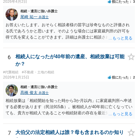
2026年4月2日
役にたった
3
相続・遺言に強い弁護士
尾崎 祐一
弁護士
お答えいたします。おそらく相談者様の苗字は珍奇なものと評価され
る氏であろうかと思います。そのような場合には家庭裁判所の許可を
得て氏を変えることができます。詳細は弁護士に相談されるのが宜し
いかと思います。
6
相続人になったが40年前の遺産、相続放棄は可能
か？
#代襲相続
#不動産・土地の相続
2026年1月15日
役にたった
2
相続・遺言に強い弁護士
髙橋 俊太
弁護士
相続放棄は「相続開始を知った時から3か月以内」に家庭裁判所へ申述
する必要があります（民法915条）。被相続人が40年前に亡くなってい
ても、貴方が相続人であることや相続財産の存在を最近知ったのであ
れば、その時点が起算点になりますので、相続放棄できる可能性があ
ります。最寄りの弁護士などにまずは相談した方がよいでしょう。
7
大伯父の法定相続人は誰？母も含まれるのか知り