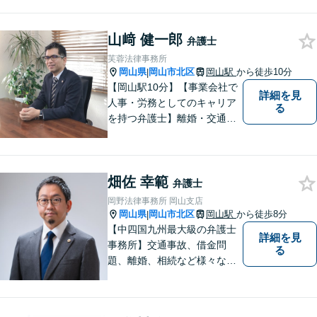
た方のお力になれるよう全力
でサポートしていきます。ど
んなささいなことでも構いま
山﨑 健一郎
弁護士
せん。お気軽にご相談くださ
芙蓉法律事務所
い。【土曜日も受付可能】
岡山県
岡山市北区
岡山駅
から徒歩10分
|
【専用駐車場あり】
【岡山駅10分】【事業会社で
詳細を見
人事・労務としてのキャリア
る
を持つ弁護士】離婚・交通事
故・事業承継を含む相続の問
題に注力。依頼者の方に寄り
添いながら、まずはじっくり
畑佐 幸範
とお話をうかがうことを心掛
弁護士
けています。必要に応じ、他
岡野法律事務所 岡山支店
士業と連携して解決を図りま
岡山県
岡山市北区
岡山駅
から徒歩8分
|
す。
【中四国九州最大級の弁護士
詳細を見
事務所】交通事故、借金問
る
題、離婚、相続など様々な問
題について、「何度でも無
料」の相談を行っています！
まずはお気軽にご相談くださ