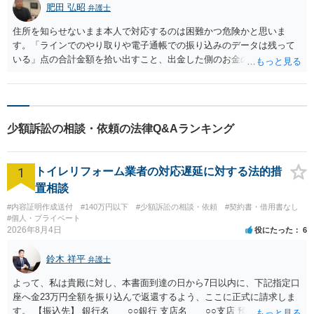
肥田 弘昭
弁護士
住所を知らせないまま本人で対応するのは困難かつ危険かと思いま
す。「ラインでのやり取りや電子通帳での振り込みのデータは残って
いる」点の合計金額を拾い出すこと、出金した側のお金の出所（預金
通帳など）と紐づけることをして、金額が100万円以上であれば弁護士
に相談するのはいかがでしょうか。弁護士に依頼して住所秘匿のまま
訴訟提起し、その後、強制執行が現実的かと思います。ご参考にして
ください。
少額訴訟の相談・依頼の法律Q&Aランキング
1
トイレリフォーム業者の対応遅延に対する法的措
置相談
#内容証明作成送付
#140万円以下
#少額訴訟の相談・依頼
#契約書・借用書なし
#個人・プライベート
2026年8月4日
役にたった
6
鈴木 祥平
弁護士
よって、私は貴殿に対し、本書面到達の日から7日以内に、下記指定口
座へ金23万円全額を振り込んで返還するよう、ここに正式に請求しま
す。 【振込先】 銀行名 ○○銀行 支店名 ○○支店 預金種別 普通