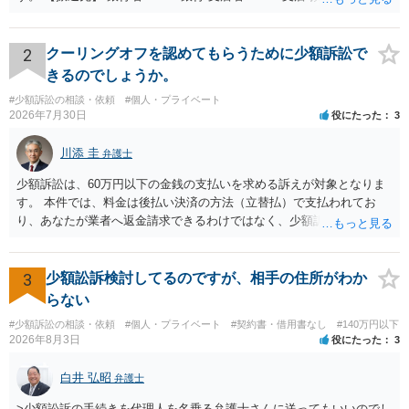
口座番号 ○○○○○○○ 口座名義 ○○○○ 万一、上記期限までに返金がな
されない場合には、貴殿には任意に返金する意思がないものと判断
し、やむを得ず、返還金23万円及びこれに対する遅延損害金の支払い
2
クーリングオフを認めてもらうために少額訴訟で
を求める民事訴訟、支払督促その他必要な法的手続を直ちに講じま
きるのでしょうか。
す。 その際には、訴訟に要する費用その他法令上認められる金員につ
#少額訴訟の相談・依頼
#個人・プライベート
いても併せて請求する予定ですので、あらかじめ申し添えます。 本件
2026年7月30日
役にたった
3
は、貴殿自らが契約を解約したことによって生じた返還義務の履行を
求めるものにすぎません。貴殿の仕入先との取引関係や返金時期など
川添 圭
弁護士
の内部事情は、私に対する返還義務の発生や履行時期には何ら影響を
及ぼすものではありません。 これ以上、本件の解決を不必要に遅延さ
少額訴訟は、60万円以下の金銭の支払いを求める訴えが対象となりま
せることなく、誠意をもって速やかに返金手続を履行されるよう、強
す。 本件では、料金は後払い決済の方法（立替払）で支払われてお
く求めます。 以上
り、あなたが業者へ返金請求できるわけではなく、少額訴訟は使えな
いと思われます。 当該事業者と後払い決済業者を被告として債務不存
在確認請求訴訟を提起することも考えられますが、まずは後払い決済
業者へ（原契約のクーリング・オフの証拠の写しとともに）支払拒絶
3
少額訟訴検討してるのですが、相手の住所がわか
の通知書を送り、もし訴訟や支払督促を行ってきた場合には全面的に
らない
争う、というやり方がベターではないかと思います。弁護士会の相談
#少額訴訟の相談・依頼
#個人・プライベート
#契約書・借用書なし
#140万円以下
センター等で、消費者問題に強い弁護士（消費者保護委員会に所属し
2026年8月3日
役にたった
3
ているなど）へ相談されることをお勧めします。
白井 弘昭
弁護士
>少額訟訴の手続きを代理人を名乗る弁護士さんに送ってもいいのでし