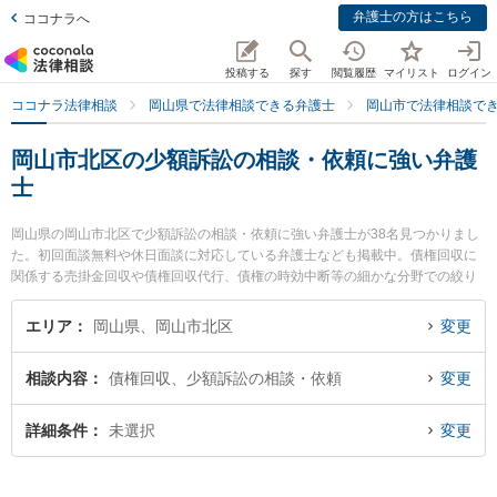
弁護士の方はこちら
ココナラへ
投稿する
探す
閲覧履歴
マイリスト
ログイン
ココナラ法律相談
岡山県で法律相談できる弁護士
岡山市で法律相談で
岡山市北区の少額訴訟の相談・依頼に強い弁護
士
岡山県の岡山市北区で少額訴訟の相談・依頼に強い弁護士が38名見つかりまし
た。初回面談無料や休日面談に対応している弁護士なども掲載中。債権回収に
関係する売掛金回収や債権回収代行、債権の時効中断等の細かな分野での絞り
込み検索もでき便利です。特にすずかけ法律事務所の山口 秀哉弁護士やすずか
け法律事務所の片山 雄太弁護士、すずかけ法律事務所の宮平 靖子弁護士のプロ
エリア
岡山県、岡山市北区
変更
フィール情報や弁護士費用、強みなどが注目されています。『岡山市北区で土
日や夜間に発生した少額訴訟の相談・依頼のトラブルを今すぐに弁護士に相談
相談内容
債権回収、少額訴訟の相談・依頼
変更
したい』『少額訴訟の相談・依頼のトラブル解決の実績豊富な近くの弁護士を
検索したい』『初回相談無料で少額訴訟の相談・依頼を法律相談できる岡山市
北区内の弁護士に相談予約したい』などでお困りの相談者さんにおすすめで
詳細条件
未選択
変更
す。