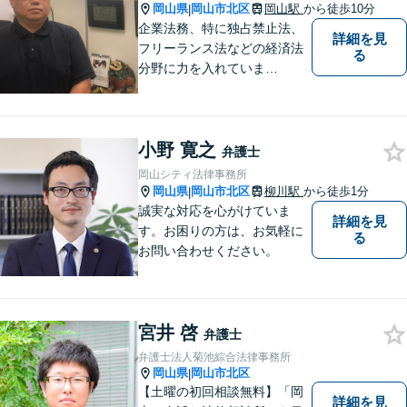
岡山県
岡山市北区
岡山駅
から徒歩10分
|
企業法務、特に独占禁止法、
詳細を見
フリーランス法などの経済法
る
分野に力を入れていま
す！！！
小野 寛之
弁護士
岡山シティ法律事務所
岡山県
岡山市北区
柳川駅
から徒歩1分
|
誠実な対応を心がけていま
詳細を見
す。お困りの方は、お気軽に
る
お問い合わせください。
宮井 啓
弁護士
弁護士法人菊池綜合法律事務所
岡山県
岡山市北区
|
【土曜の初回相談無料】「岡
詳細を見