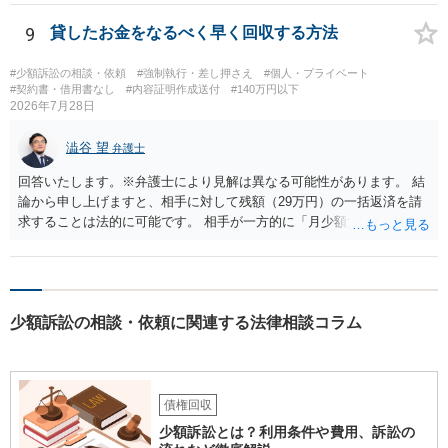
夜間の送達を上申するのが基本になりますが、感覚的には郵便局を動
かすには早すぎるので執行官送達を申し立てる必要があるかもしれま
9
貸したお金をなるべく早く回収する方法
せん。裁判所としては（あまりに特殊すぎて）就業場所送達を認めな
い可能性もありますし、執行官送達には費用もかかりますので、まず
#少額訴訟の相談・依頼
#強制執行・差し押さえ
#個人・プライベート
は裁判所へ相談した方がよいと思います。
#契約書・借用書なし
#内容証明作成送付
#140万円以下
2026年7月28日
澁谷 望
弁護士
回答いたします。※弁護士により見解は異なる可能性があります。 結
論から申し上げますと、相手に対して残額（29万円）の一括返済を請
求することは法的に可能です。 相手が一方的に「月少額ずつ返す」と
言ってきたとしても、あなたが同意していない以上、分割払いの合意
は成立していません。当初の返済期日も過ぎているため、一括返済を
求める権利があります。 具体的には、以下の手順で進めるのが効果的
です。 分割拒否と一括請求の通知：PayPayのメッセージ等で「分割
少額訴訟の相談・依頼に関連する法律相談コラム
払いには同意していないため、残額の一括払いを求める」旨を明確に
伝えます。 相手の本名・住所の確認：応じない場合に法的手段（少額
訴訟など）をとるには、相手の身元が必要です。分からない場合は、
まず本名や住所の特定を進めてください。 相手が購入した高額商品
（Switch2等）の事実も踏まえ、応じない場合は法的措置を辞さない姿
債権回収
勢で交渉に臨むのが現実的かと思います。
少額訴訟とは？利用条件や費用、訴訟の