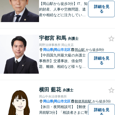
【岡山駅から徒歩3分】IT、知
詳細を見
的財産、人事や労務問題、遺
る
産や相続などに注力していま
す。「弁護士に相談するか迷
っている」という悩みをお持
ちの方は、どうぞお気軽にご
宇都宮 和馬
相談ください。依頼者さまの
弁護士
サポートができるよう努めて
岡野法律事務所 岡山支店
まいります。
岡山県
岡山市北区
岡山駅
から徒歩8分
|
【中四国九州最大級の弁護士
詳細を見
事務所】交通事故、借金問
る
題、離婚、相続など様々な問
題について、「何度でも無
料」の相談を行っています！
まずはお気軽にご相談くださ
横田 藍花
い！
弁護士
岡山中央法律事務所
岡山県
岡山市北区
郵便局前駅
から徒歩3分
|
【休日・夜間相談可】【郵便
詳細を見
局前駅3分】「相談者さまに寄
る