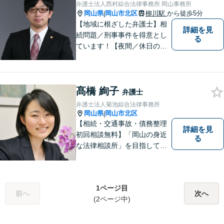
弁護士法人西村綜合法律事務所 岡山事務所
岡山県
岡山市北区
柳川駅
から徒歩5分
|
【地域に根ざした弁護士】相
詳細を見
続問題／刑事事件を得意とし
る
ています！【夜間／休日の相
談予約可能】初回相談は無料
となっております。まずは、
お気軽にご相談ください。
髙橋 絢子
弁護士
弁護士法人菊池綜合法律事務所
岡山県
岡山市北区
|
【相続・交通事故・債務整理
詳細を見
初回相談無料】「岡山の身近
る
な法律相談所」を目指してい
ます。お悩みやご不安を抱え
た方のお力になれるよう全力
でサポートしていきます。ど
1ページ目
んなささいなことでも構いま
前へ
次へ
(2ページ中)
せん。お気軽にご相談くださ
い。【土曜日も受付可能】
【専用駐車場あり】