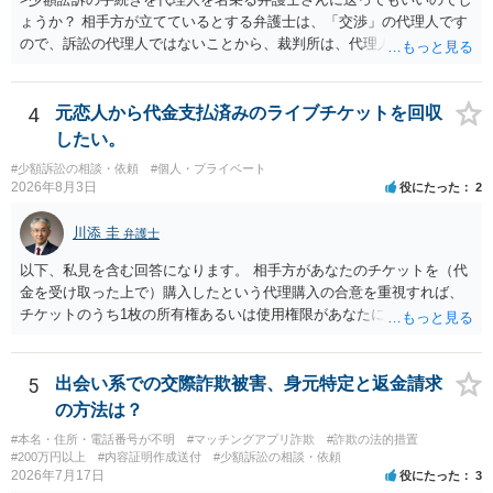
ょうか？ 相手方が立てているとする弁護士は、「交渉」の代理人です
ので、訴訟の代理人ではないことから、裁判所は、代理人宛ての訴状
を受け取ることは無いと思われます。 なお、交渉段階で代理人が就い
ている場合は、相手方（被告）の住所で訴状を作成提出し、裁判所に
代理人が就いていたことを知らせると（訴状の記載内容から明らかな
4
元恋人から代金支払済みのライブチケットを回収
場合も）、裁判所が当該代理人弁護士に事前連絡し、引き続き訴訟も
したい。
受任するかを聞いたうえで、受任の意志が明らかになったところで、
#少額訴訟の相談・依頼
#個人・プライベート
直接被告に送達するのではなく、代理人に訴状の受領を促すこともあ
2026年8月3日
役にたった
2
ります。 ラインのやり取りでしか証拠がないと、実際の本人性が明ら
かではありません。もちろん弁護士（２０万円の請求で代理人弁護士
川添 圭
弁護士
に委任するかも疑わしいのですが）も住所は明らかにしないでしょ
う。 何か本人を示す事実（振込先などの情報）から、相手の住所等の
以下、私見を含む回答になります。 相手方があなたのチケットを（代
情報を割り出していくしかないように思えます。 以上、ご参考まで。
金を受け取った上で）購入したという代理購入の合意を重視すれば、
チケットのうち1枚の所有権あるいは使用権限があなたにあり、チケッ
トの引渡しを求める権利があるという主張が認められやすいといえま
す。 一方、このチケット購入には「相手方と一緒に行く」という合意
も付随していたことを無視することができません。こちらを重視すれ
5
出会い系での交際詐欺被害、身元特定と返金請求
ば、交際を終了させたことにより「一緒に行く」という結果の実現に
の方法は？
重大な障害が発生しており、当然にチケットを引き渡すべきといえる
#本名・住所・電話番号が不明
#マッチングアプリ詐欺
#詐欺の法的措置
かは微妙であり、むしろ返金すべきとするのが当事者の合理的意思に
#200万円以上
#内容証明作成送付
#少額訴訟の相談・依頼
合致するのではないか、という判断に傾くことになると思います。 例
2026年7月17日
役にたった
3
えば、当該チケットが座席指定である場合、交際を解消した2人が当日