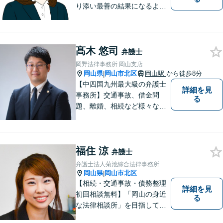
り添い最善の結果になるよう
尽力」婚姻費用・財産分与・
養育費の交渉などお任せくだ
さい「刑事事件：捜査機関に
髙木 悠司
よる不当な取り調べや身体拘
弁護士
束から、依頼者さまの利益を
岡野法律事務所 岡山支店
守ります【完全個室相談】
岡山県
岡山市北区
岡山駅
から徒歩8分
|
【中四国九州最大級の弁護士
詳細を見
事務所】交通事故、借金問
る
題、離婚、相続など様々な問
題について、「何度でも無
料」の相談を行っています！
まずはお気軽にご相談くださ
福住 涼
い！
弁護士
弁護士法人菊池綜合法律事務所
岡山県
岡山市北区
|
【相続・交通事故・債務整理
詳細を見
初回相談無料】「岡山の身近
る
な法律相談所」を目指してい
ます。お悩みやご不安を抱え