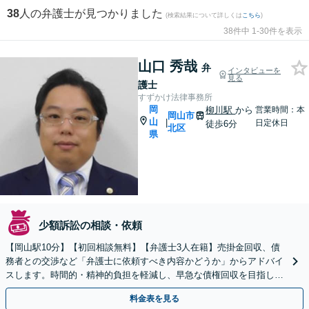
38
人の弁護士が見つかりました
(検索結果について詳しくは
こちら
)
38件中 1-30件を表示
山口 秀哉
弁
インタビューを
見る
護士
すずかけ法律事務所
岡
柳川駅
から
営業時間：本
岡山市
山
|
日定休日
徒歩6分
北区
県
少額訴訟の相談・依頼
【岡山駅10分】【初回相談無料】【弁護士3人在籍】売掛金回収、債
務者との交渉など「弁護士に依頼すべき内容かどうか」からアドバイ
スします。時間的・精神的負担を軽減し、早急な債権回収を目指しま
す【土日祝／夜間対応可】
料金表を見る