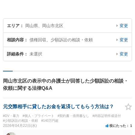
エリア
岡山県、岡山市北区
変更
相談内容
債権回収、少額訴訟の相談・依頼
変更
詳細条件
未選択
変更
岡山市北区の表示中の弁護士が回答した少額訴訟の相談・
依頼に関する法律Q&A
元交際相手に貸したお金を返済してもらう方法は？
#DV・暴力
#個人・プライベート
#契約書・借用書なし
#内容証明作成送付
#少額訴訟の相談・依頼
#140万円超
2026年04月22日(水)
役にたった
1