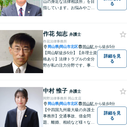
山の身近な法律相談所」を目
る
指しています。お悩みやご不
安を抱えた方のお力になれる
よう、全力でサポートしてい
きます。どんなささいなこと
でも構いません。お気軽にご
作花 知志
弁護士
相談ください。【土曜日も受
作花法律事務所
付可能】【専用駐車場あり】
岡山県
岡山市北区
岡山駅
から徒歩5分
|
【岡山駅徒歩5分】【弁理士資
詳細を見
格あり】法律トラブルの全分
る
野が私の注力分野です。事務
所の理念は、ご相談の後には
心の中に花が咲いたようにな
っていただけること。【法テ
中村 惟子
ラス対応】【後払い対応】
弁護士
【日弁連国際人権問題委員会
岡野法律事務所 岡山支店
所属】お困りの方は、お気軽
岡山県
岡山市北区
岡山駅
から徒歩8分
|
にご相談下さい。
【中四国九州最大級の弁護士
詳細を見
事務所】交通事故、借金問
る
題、離婚、相続など様々な問