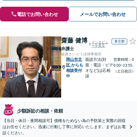
電話でお問い合わせ
メールでお問い合わせ
齋藤 健博
東京都
インタビュ
ーを見る
弁護士
銀座さいとう法律事務所
岡山市北
面談方法(対
営業時間：0
区
からも
面・電話・ビデ
6:00~23:55
相談受付
オなど)は応相
（土日祝日）
中
談
少額訴訟の相談・依頼
【当日・休日・夜間相談可】債権をためない為の予防策と実際の回収
はお任せください。迅速に行動し丁寧に対応いたします。まずはお電
話ください。