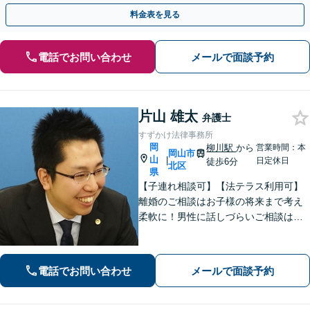
料金表を見る
電話でお問い合わせ
メールで面談予約
片山 雄太
弁護士
すずかけ法律事務所
岡
柳川駅
から
営業時間：本
岡山市
山
|
日定休日
徒歩6分
北区
県
【子連れ相談可】【法テラス利用可】
離婚のご相談はお子様の将来まで考え
柔軟に！男性に話しづらいご相談は女
性弁護士がうかがいます／不動産トラ
ブルは司法書士・土地家屋調査士など
と連携してきめ細やかに対応【注力分
電話でお問い合わせ
メールで面談予約
野初回相談無料】【WEB面談可】