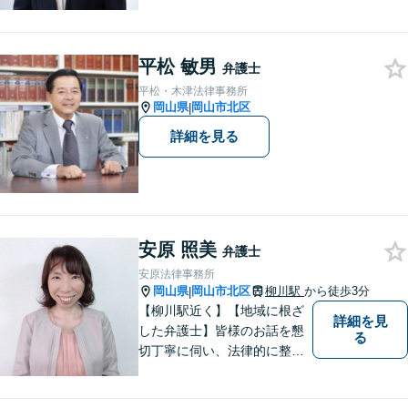
題について、「何度でも無
料」の相談を行っています！
まずはお気軽にご相談くださ
平松 敏男
い！
弁護士
平松・木津法律事務所
岡山県
岡山市北区
|
詳細を見る
安原 照美
弁護士
安原法律事務所
岡山県
岡山市北区
柳川駅
から徒歩3分
|
【柳川駅近く】【地域に根ざ
詳細を見
した弁護士】皆様のお話を懇
る
切丁寧に伺い、法律的に整理
して、わかりやすい言葉でご
説明いたします。【24時間予