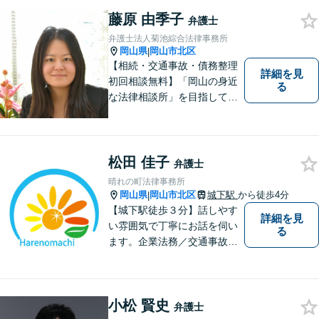
約受付可】皆様方のお悩みが
藤原 由季子
少しでも解決されますよう，
弁護士
誠心誠意努力いたす所存で
弁護士法人菊池綜合法律事務所
す。皆様方のご来所をお待ち
岡山県
岡山市北区
|
しております。
【相続・交通事故・債務整理
詳細を見
初回相談無料】「岡山の身近
る
な法律相談所」を目指してい
ます。お悩みやご不安を抱え
た方のお力になれるよう全力
でサポートしていきます。ど
んなささいなことでも構いま
松田 佳子
弁護士
せん。お気軽にご相談くださ
晴れの町法律事務所
い。【土曜日も受付可能】
岡山県
岡山市北区
城下駅
から徒歩4分
|
【専用駐車場あり】
【城下駅徒歩３分】話しやす
詳細を見
い雰囲気で丁寧にお話を伺い
る
ます。企業法務／交通事故／
離婚／相続など幅広い案件を
取り扱っております。
小松 賢史
弁護士