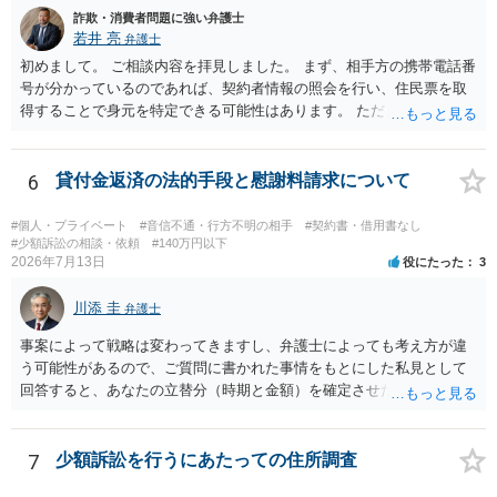
詐欺・消費者問題に強い弁護士
隣り合わせになることは避けたいという心理が働くことも無理からぬ
若井 亮
弁護士
ところです。一方、チケットがエリア指定のアリーナ席であれば隣り
合わせにならずに済むかもしれませんし、そのチケットが入手困難で
初めまして。 ご相談内容を拝見しました。 まず、相手方の携帯電話番
あったり特別席であったりすれば、判断は変わってくるかもしれませ
号が分かっているのであれば、契約者情報の照会を行い、住民票を取
ん。当該チケットがチケット転売防止法に規定する特定興行入場券に
得することで身元を特定できる可能性はあります。 ただ、他人名義の
該当し、券面上使用者が指定されている場合には、チケット引渡し以
携帯電話であるなどした場合には特定に結びつけることは難しいとこ
外に選択肢がない場合もあるでしょう。 このように、本件の紛争は、
ろです。 LINEについても、詐欺の事案であれば照会できる可能性はあ
法的には「当事者の合理的意思」がどこにあるのかを追求した解決が
りますが、携帯電話の番号を経由する方法より難しくなります。 身元
6
貸付金返済の法的手段と慰謝料請求について
必要になると思われます。なかなか難しい問題なので、弁護士によっ
を特定した後は、返金の理屈があるかどうかを確認していきます。 基
ても回答は異なるかもしれません。
本的に贈与に該当する場合には返金請求ができません。 詐欺を含め、
#個人・プライベート
#音信不通・行方不明の相手
#契約書・借用書なし
当方に返金の理屈があるかどうかを確認していきます。 さらに、渡し
#少額訴訟の相談・依頼
#140万円以下
2026年7月13日
役にたった
3
た金額について、裏付けがあるかどうかも精査します。 上記を経て、
身元の特定、返金の理屈があると判断できるのであれば、まずは交渉
川添 圭
からスタートすることになるでしょう。 ご理解のとおり、詐欺である
弁護士
ことの立証は簡単ではありません。 刑事事件化が出来るのであれば、
事案によって戦略は変わってきますし、弁護士によっても考え方が違
返金交渉で有利になる可能性がありますが、民事上の詐欺の立証以上
う可能性があるので、ご質問に書かれた事情をもとにした私見として
に難しいところがあります。 こちらについては、一度、最寄りの警察
回答すると、あなたの立替分（時期と金額）を確定させた上で、淡々
署に被害相談をするようにしてください。 具体的な見通しに関して
と訴訟提起する方がよい事案ではないかと思料します。支払督促だ
は、証拠を拝見する必要があるため、直接弁護士にご相談された方が
と、もし異議申立てがなされる可能性が高そうであれば時間の浪費
良いかと思います。
（通常訴訟へ移行する日数分空転する）になりますし、支払督促及び
7
少額訴訟を行うにあたっての住所調査
その異議後の通常訴訟は相手方の住所地が管轄裁判所になるため（特