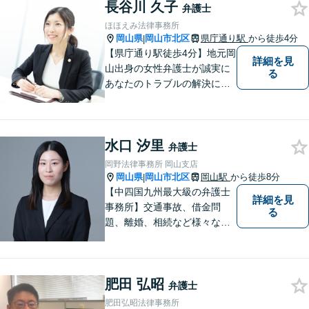
長谷川 久子
い！
弁護士
ほほえみ法律事務所
岡山県
岡山市北区
県庁通り駅
から徒歩4分
|
【県庁通り駅徒歩4分】地元岡
詳細を見
山出身の女性弁護士が誠実に
る
あなたのトラブルの解決に向
けて対応します。子どもが関
わる問題・事故のご相談も積
極的に対応しています。
水口 汐里
弁護士
岡野法律事務所 岡山支店
岡山県
岡山市北区
岡山駅
から徒歩8分
|
【中四国九州最大級の弁護士
詳細を見
事務所】交通事故、借金問
る
題、離婚、相続など様々な問
題について、「何度でも無
料」の相談を行っています！
まずはお気軽にご相談くださ
肥田 弘昭
い！
弁護士
肥田弘昭法律事務所