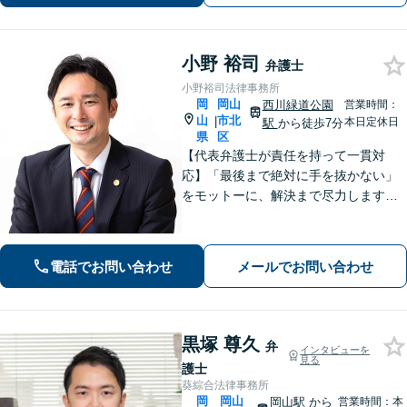
ずに新たな一歩をわたしたちと。
小野 裕司
弁護士
小野裕司法律事務所
岡
岡山
西川緑道公園
営業時間：
山
市北
|
本日定休日
駅
から徒歩7分
県
区
【代表弁護士が責任を持って一貫対
応】「最後まで絶対に手を抜かない」
をモットーに、解決まで尽力します
【交通事故】解決実績は400件以上※初
回相談無料、電話相談も可能【離婚・
男女問題】講演・勉強会の講師実績あ
電話でお問い合わせ
メールでお問い合わせ
り【相続・遺言】士業からの相談実績
も豊富
黒塚 尊久
弁
インタビューを
見る
護士
葵綜合法律事務所
岡
岡山
岡山駅
から
営業時間：本