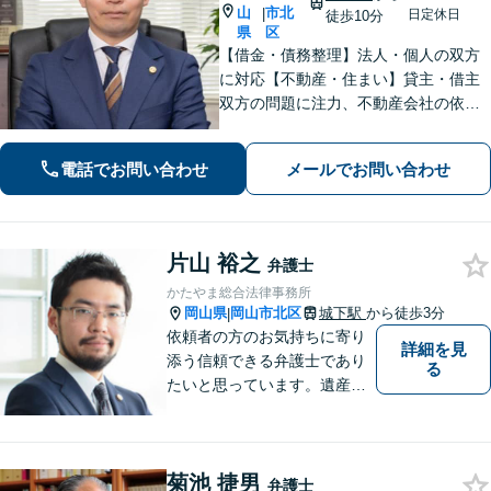
山
市北
|
日定休日
徒歩10分
県
区
【借金・債務整理】法人・個人の双方
に対応【不動産・住まい】貸主・借主
双方の問題に注力、不動産会社の依頼
実績あり【労働・雇用】労災事件に精
通。その他労働事件もカバー【行政事
電話でお問い合わせ
メールでお問い合わせ
件】学校トラブル・いじめ問題に注力
【企業法務】予防法務・紛争対応お任
せください。
片山 裕之
弁護士
かたやま総合法律事務所
岡山県
岡山市北区
城下駅
から徒歩3分
|
依頼者の方のお気持ちに寄り
詳細を見
添う信頼できる弁護士であり
る
たいと思っています。遺産分
割、交通事故、刑事事件、離
婚、不貞慰謝料、木企業法務
等に対応しています。お気軽
菊池 捷男
にご相談ください。
弁護士