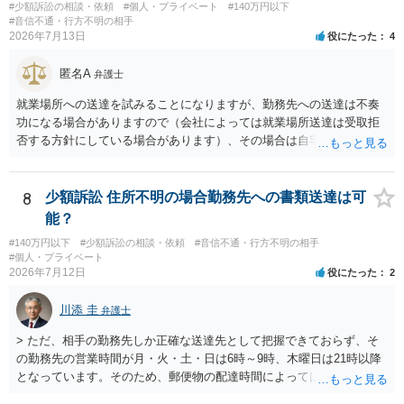
に相手方が遠方である場合は）対応が面倒な場合があるからです。相
#少額訴訟の相談・依頼
#個人・プライベート
#140万円以下
手方の主張については、和解で減額を考慮すればよいと思います。 な
#音信不通・行方不明の相手
2026年7月13日
役にたった
4
お、残念ながら、「連絡も返ってこず、返済の目処も立たずで精神的
ダメージが大きく」という理由では、慰謝料請求は通常は認められま
匿名A
せん。
弁護士
就業場所への送達を試みることになりますが、勤務先への送達は不奏
功になる場合がありますので（会社によっては就業場所送達は受取拒
否する方針にしている場合があります）、その場合は自宅の住所調査
が必要になるでしょう。
8
少額訴訟 住所不明の場合勤務先への書類送達は可
能？
#140万円以下
#少額訴訟の相談・依頼
#音信不通・行方不明の相手
#個人・プライベート
2026年7月12日
役にたった
2
川添 圭
弁護士
> ただ、相手の勤務先しか正確な送達先として把握できておらず、そ
の勤務先の営業時間が月・火・土・日は6時～9時、木曜日は21時以降
となっています。そのため、郵便物の配達時間によっては受け取りが
難しい可能性があります。 営業時間を具体的に明らかにして、早朝・