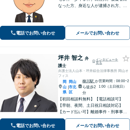
なった方、身近な人が逮捕され方、す
ぐにご相談ください。刑事事件はスピ
ード勝負、初回の接見は即時駆けつけ
ます。事件解決後のアフターケアもい
たします。
電話でお問い合わせ
メールでお問い合わせ
坪井 智之
弁
インタビューを
見る
護士
弁護士法人山本・坪井綜合法律事務所 岡山オ
フィス
柳川駅
か
営業時間：08:00~2
岡
岡山
1:00（土日祝日）
山
市北
ら徒歩2
|
県
区
分
【初回相談料無料】【電話相談可】
【早朝、夜間、土日祝日相談対応】
【カード払い可】離婚事件・刑事事
件・交通事故の専門弁護士があなたの
お悩みを解決いたします。一人で悩ま
電話でお問い合わせ
メールでお問い合わせ