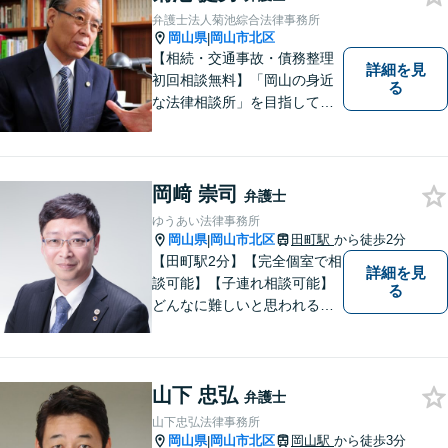
弁護士法人菊池綜合法律事務所
岡山県
岡山市北区
|
【相続・交通事故・債務整理
詳細を見
初回相談無料】「岡山の身近
る
な法律相談所」を目指してい
ます。お悩みやご不安を抱え
た方のお力になれるよう全力
でサポートしていきます。ど
んなささいなことでも構いま
岡﨑 崇司
弁護士
せん。お気軽にご相談くださ
ゆうあい法律事務所
い。【土曜日も受付可能】
岡山県
岡山市北区
田町駅
から徒歩2分
|
【専用駐車場あり】
【田町駅2分】【完全個室で相
詳細を見
談可能】【子連れ相談可能】
る
どんなに難しいと思われる案
件でも、あきらめずに解決策
を探していきたいと考えてい
ます。トラブルに巻き込まれ
山下 忠弘
ている皆さまの現状を良い方
弁護士
向に変化させることができる
山下忠弘法律事務所
ように全力を尽くします。
岡山県
岡山市北区
岡山駅
から徒歩3分
|