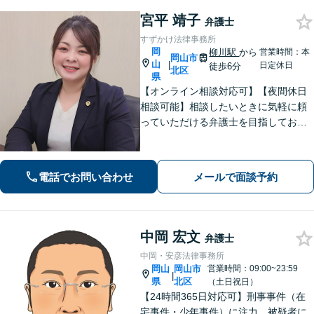
宮平 靖子
弁護士
すずかけ法律事務所
岡
柳川駅
から
営業時間：本
岡山市
山
|
日定休日
徒歩6分
北区
県
【オンライン相談対応可】【夜間休日
相談可能】相談したいときに気軽に頼
っていただける弁護士を目指しており
ます。依頼者にとって最善の解決策を
一緒に考えます。まずはご相談くださ
い。
電話でお問い合わせ
メールで面談予約
中岡 宏文
弁護士
中岡・安彦法律事務所
岡山
岡山市
営業時間：09:00~23:59
|
県
北区
（土日祝日）
【24時間365日対応可】刑事事件（在
宅事件・少年事件）に注力。被疑者に