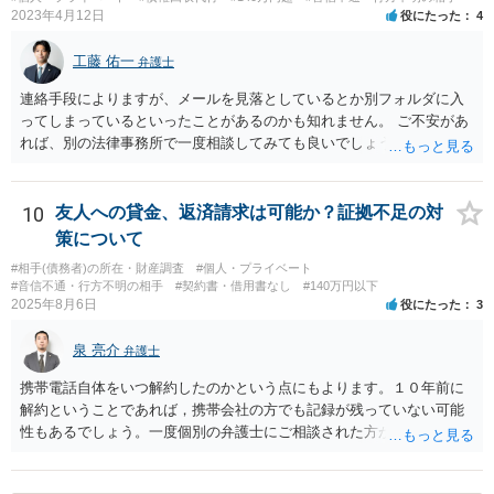
2023年4月12日
役にたった
4
工藤 佑一
弁護士
連絡手段によりますが、メールを見落としているとか別フォルダに入
ってしまっているといったことがあるのかも知れません。 ご不安があ
れば、別の法律事務所で一度相談してみても良いでしょう。
10
友人への貸金、返済請求は可能か？証拠不足の対
策について
#相手(債務者)の所在・財産調査
#個人・プライベート
#音信不通・行方不明の相手
#契約書・借用書なし
#140万円以下
2025年8月6日
役にたった
3
泉 亮介
弁護士
携帯電話自体をいつ解約したのかという点にもよります。１０年前に
解約ということであれば，携帯会社の方でも記録が残っていない可能
性もあるでしょう。一度個別の弁護士にご相談された方が良いかと思
われます。