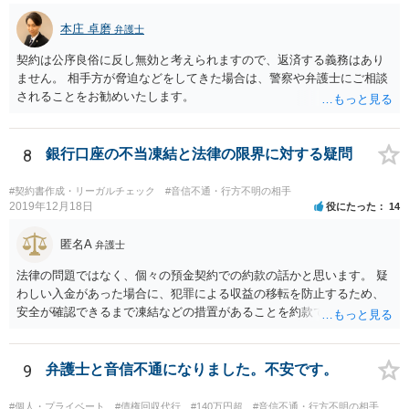
本庄 卓磨
弁護士
契約は公序良俗に反し無効と考えられますので、返済する義務はあり
ません。 相手方が脅迫などをしてきた場合は、警察や弁護士にご相談
されることをお勧めいたします。
8
銀行口座の不当凍結と法律の限界に対する疑問
#契約書作成・リーガルチェック
#音信不通・行方不明の相手
2019年12月18日
役にたった
14
匿名A
弁護士
法律の問題ではなく、個々の預金契約での約款の話かと思います。 疑
わしい入金があった場合に、犯罪による収益の移転を防止するため、
安全が確認できるまで凍結などの措置があることを約款で定めている
のではないかと考えられます。もし約款があるなら、これに同意して
口座を開設している以上、応じざるを得ません。 銀行に根拠を確認し
てみるとよいでしょう。
9
弁護士と音信不通になりました。不安です。
#個人・プライベート
#債権回収代行
#140万円超
#音信不通・行方不明の相手