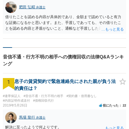
肥田 弘昭
弁護士
借りたことを認める内容が具体的であり、金額まで認めていると有力
な証拠になるかと思います。また、手渡しであっても、その借りたこ
とを認める内容と矛盾がないこと、通帳など手渡しした日に同額の金
額をおろしている事実などがあれば有力な証拠になります。その上
で、貸金返還請求を裁判所に提訴して勝訴判決を得て判決が確定した
場合は、強制執行が考えらえます。ご参考にしてください。
音信不通・行方不明の相手への債権回収の法律Q&Aランキ
ング
1
息子の賃貸契約で緊急連絡先にされた親が負う法
的責任は？
#連帯保証人
#音信不通・行方不明の相手
#契約書・借用書なし
#内容証明作成送付
#債権回収代行
2019年5月26日
役にたった
22
馬場 龍行
弁護士
解決に至ったようで何よりです。