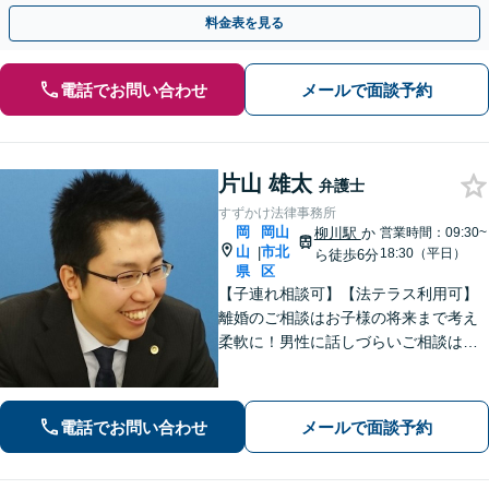
料金表を見る
電話でお問い合わせ
メールで面談予約
片山 雄太
弁護士
すずかけ法律事務所
岡
岡山
柳川駅
か
営業時間：09:30~
山
市北
|
18:30（平日）
ら徒歩6分
県
区
【子連れ相談可】【法テラス利用可】
離婚のご相談はお子様の将来まで考え
柔軟に！男性に話しづらいご相談は女
性弁護士がうかがいます／不動産トラ
ブルは司法書士・土地家屋調査士など
と連携してきめ細やかに対応【注力分
電話でお問い合わせ
メールで面談予約
野初回相談無料】【WEB面談可】