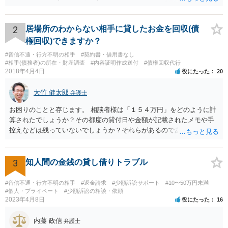
2
居場所のわからない相手に貸したお金を回収(債
権回収)できますか？
#音信不通・行方不明の相手
#契約書・借用書なし
#相手(債務者)の所在・財産調査
#内容証明作成送付
#債権回収代行
2018年4月4日
役にたった
20
大竹 健太郎
弁護士
お困りのことと存じます。 相談者様は「１５４万円」をどのように計
算されたでしょうか？その都度の貸付日や金額が記載されたメモや手
控えなどは残っていないでしょうか？それらがあるのであればメール
と共に証拠として用いることが可能です。メールについては内容次第
です。 彼の住所については住民票上の住所であれば調査することは可
能です。 弁護士に依頼した際の費用にいては現在弁護士費用が自由化
3
知人間の金銭の貸し借りトラブル
されており法律事務所によって異なりますので、あくまで目安となり
ますが、交渉を依頼すると①着手金が請求額×8％or10万円の高い方、
#音信不通・行方不明の相手
#返金請求
#少額訴訟サポート
#10〜50万円未満
②成功報酬が16％、③実費というところでしょうか。法律事務所によ
#個人・プライベート
#少額訴訟の相談・依頼
2023年4月8日
役にたった
16
っては別途日当を請求するところもあると思います。 勝訴の見込みや
回収の見込み、私にご依頼いただいた場合の費用については、詳細を
内藤 政信
お伺いできればお伝えさせていただきますので、宜しければ、個別に
弁護士