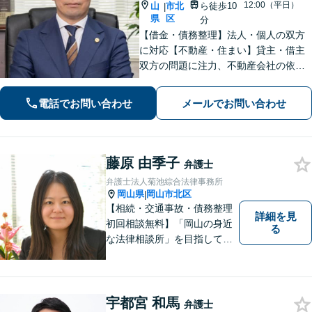
12:00（平日）
山
市北
ら徒歩10
|
県
区
分
【借金・債務整理】法人・個人の双方
に対応【不動産・住まい】貸主・借主
双方の問題に注力、不動産会社の依頼
実績あり【労働・雇用】労災事件に精
通。その他労働事件もカバー【行政事
電話でお問い合わせ
メールでお問い合わせ
件】学校トラブル・いじめ問題に注力
【企業法務】予防法務・紛争対応お任
せください。
藤原 由季子
弁護士
弁護士法人菊池綜合法律事務所
岡山県
岡山市北区
|
【相続・交通事故・債務整理
詳細を見
初回相談無料】「岡山の身近
る
な法律相談所」を目指してい
ます。お悩みやご不安を抱え
た方のお力になれるよう全力
でサポートしていきます。ど
んなささいなことでも構いま
宇都宮 和馬
弁護士