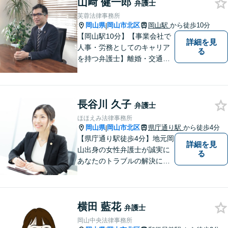
んなささいなことでも構いま
山﨑 健一郎
弁護士
せん。お気軽にご相談くださ
芙蓉法律事務所
い。【土曜日も受付可能】
岡山県
岡山市北区
岡山駅
から徒歩10分
|
【専用駐車場あり】
【岡山駅10分】【事業会社で
詳細を見
人事・労務としてのキャリア
る
を持つ弁護士】離婚・交通事
故・事業承継を含む相続の問
題に注力。依頼者の方に寄り
添いながら、まずはじっくり
長谷川 久子
とお話をうかがうことを心掛
弁護士
けています。必要に応じ、他
ほほえみ法律事務所
士業と連携して解決を図りま
岡山県
岡山市北区
県庁通り駅
から徒歩4分
|
す。
【県庁通り駅徒歩4分】地元岡
詳細を見
山出身の女性弁護士が誠実に
る
あなたのトラブルの解決に向
けて対応します。子どもが関
わる問題・事故のご相談も積
極的に対応しています。
横田 藍花
弁護士
岡山中央法律事務所