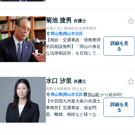
菊池 捷男
弁護士
弁護士法人菊池綜合法律事務所
岡山県
岡山市北区
|
【相続・交通事故・債務整理
詳細を見
初回相談無料】「岡山の身近
る
な法律相談所」を目指してい
ます。お悩みやご不安を抱え
た方のお力になれるよう全力
でサポートしていきます。ど
んなささいなことでも構いま
水口 汐里
弁護士
せん。お気軽にご相談くださ
岡野法律事務所 岡山支店
い。【土曜日も受付可能】
岡山県
岡山市北区
岡山駅
から徒歩8分
|
【専用駐車場あり】
【中四国九州最大級の弁護士
詳細を見
事務所】交通事故、借金問
る
題、離婚、相続など様々な問
題について、「何度でも無
料」の相談を行っています！
まずはお気軽にご相談くださ