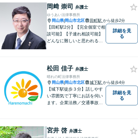
岡﨑 崇司
い！
弁護士
ゆうあい法律事務所
岡山県
岡山市北区
田町駅
から徒歩2分
|
【田町駅2分】【完全個室で相
詳細を見
談可能】【子連れ相談可能】
る
どんなに難しいと思われる案
件でも、あきらめずに解決策
を探していきたいと考えてい
ます。トラブルに巻き込まれ
松田 佳子
ている皆さまの現状を良い方
弁護士
向に変化させることができる
晴れの町法律事務所
ように全力を尽くします。
岡山県
岡山市北区
城下駅
から徒歩4分
|
【城下駅徒歩３分】話しやす
詳細を見
い雰囲気で丁寧にお話を伺い
る
ます。企業法務／交通事故／
離婚／相続など幅広い案件を
取り扱っております。
宮井 啓
弁護士