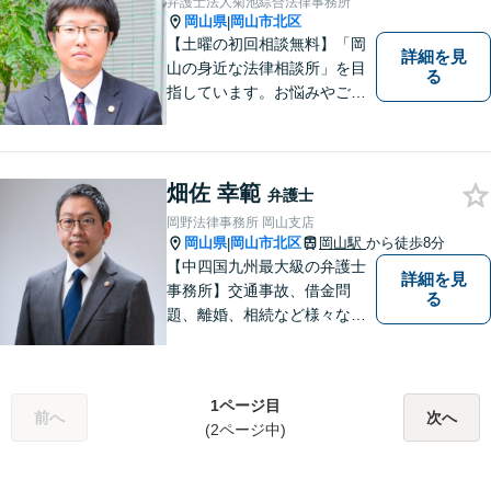
弁護士法人菊池綜合法律事務所
岡山県
岡山市北区
|
【土曜の初回相談無料】「岡
詳細を見
山の身近な法律相談所」を目
る
指しています。お悩みやご不
安を抱えた方のお力になれる
よう、全力でサポートしてい
きます。どんなささいなこと
でも構いません。お気軽にご
畑佐 幸範
弁護士
相談ください。【土曜日も受
岡野法律事務所 岡山支店
付可能】【専用駐車場あり】
岡山県
岡山市北区
岡山駅
から徒歩8分
|
【中四国九州最大級の弁護士
詳細を見
事務所】交通事故、借金問
る
題、離婚、相続など様々な問
題について、「何度でも無
料」の相談を行っています！
まずはお気軽にご相談くださ
1ページ目
い！
前へ
次へ
(2ページ中)