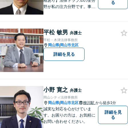
格あり】法律トラブルの全分
る
野が私の注力分野です。事務
所の理念は、ご相談の後には
心の中に花が咲いたようにな
っていただけること。【法テ
平松 敏男
ラス対応】【後払い対応】
弁護士
【日弁連国際人権問題委員会
平松・木津法律事務所
所属】お困りの方は、お気軽
岡山県
岡山市北区
|
にご相談下さい。
詳細を見る
小野 寛之
弁護士
岡山シティ法律事務所
岡山県
岡山市北区
柳川駅
から徒歩1分
|
誠実な対応を心がけていま
詳細を見
す。お困りの方は、お気軽に
る
お問い合わせください。