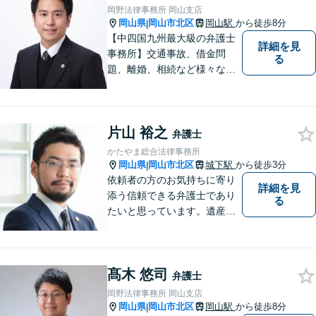
せん。お気軽にご相談くださ
岡野法律事務所 岡山支店
い。【土曜日も受付可能】
岡山県
岡山市北区
岡山駅
から徒歩8分
|
【専用駐車場あり】
【中四国九州最大級の弁護士
詳細を見
事務所】交通事故、借金問
る
題、離婚、相続など様々な問
題について、「何度でも無
料」の相談を行っています！
まずはお気軽にご相談くださ
片山 裕之
い！
弁護士
かたやま総合法律事務所
岡山県
岡山市北区
城下駅
から徒歩3分
|
依頼者の方のお気持ちに寄り
詳細を見
添う信頼できる弁護士であり
る
たいと思っています。遺産分
割、交通事故、刑事事件、離
婚、不貞慰謝料、木企業法務
等に対応しています。お気軽
髙木 悠司
にご相談ください。
弁護士
岡野法律事務所 岡山支店
岡山県
岡山市北区
岡山駅
から徒歩8分
|