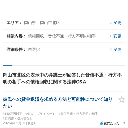
エリア
岡山県、岡山市北区
変更
相談内容
債権回収、音信不通・行方不明の相手
変更
詳細条件
未選択
変更
岡山市北区の表示中の弁護士が回答した音信不通・行方不
明の相手への債権回収に関する法律Q&A
彼氏への貸金返済を求める方法と可能性について知り
たい
#140万円以下
#個人・プライベート
#音信不通・行方不明の相手
#契約書・借用書なし
2026年05月01日(金)
役にたった
2