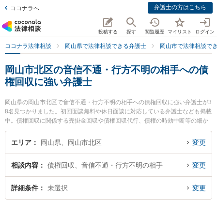
弁護士の方はこちら
ココナラへ
投稿する
探す
閲覧履歴
マイリスト
ログイン
ココナラ法律相談
岡山県で法律相談できる弁護士
岡山市で法律相談で
岡山市北区の音信不通・行方不明の相手への債
権回収に強い弁護士
岡山県の岡山市北区で音信不通・行方不明の相手への債権回収に強い弁護士が3
8名見つかりました。初回面談無料や休日面談に対応している弁護士なども掲載
中。債権回収に関係する売掛金回収や債権回収代行、債権の時効中断等の細か
な分野での絞り込み検索もでき便利です。特にすずかけ法律事務所の山口 秀哉
弁護士やすずかけ法律事務所の片山 雄太弁護士、すずかけ法律事務所の宮平 靖
エリア
岡山県、岡山市北区
変更
子弁護士のプロフィール情報や弁護士費用、強みなどが注目されています。
『岡山市北区で土日や夜間に発生した音信不通・行方不明の相手への債権回収
相談内容
債権回収、音信不通・行方不明の相手
変更
のトラブルを今すぐに弁護士に相談したい』『音信不通・行方不明の相手への
債権回収のトラブル解決の実績豊富な近くの弁護士を検索したい』『初回相談
無料で音信不通・行方不明の相手への債権回収を法律相談できる岡山市北区内
詳細条件
未選択
変更
の弁護士に相談予約したい』などでお困りの相談者さんにおすすめです。