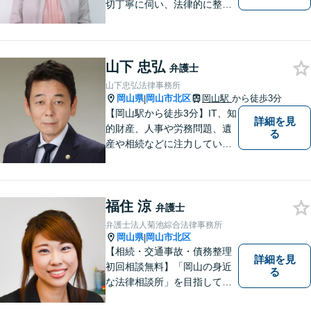
切丁寧に伺い、法律的に整理
して、わかりやすい言葉でご
説明いたします。【24時間予
約受付可】皆様方のお悩みが
山下 忠弘
少しでも解決されますよう，
弁護士
誠心誠意努力いたす所存で
山下忠弘法律事務所
す。皆様方のご来所をお待ち
岡山県
岡山市北区
岡山駅
から徒歩3分
|
しております。
【岡山駅から徒歩3分】IT、知
詳細を見
的財産、人事や労務問題、遺
る
産や相続などに注力していま
す。「弁護士に相談するか迷
っている」という悩みをお持
ちの方は、どうぞお気軽にご
福住 涼
相談ください。依頼者さまの
弁護士
サポートができるよう努めて
弁護士法人菊池綜合法律事務所
まいります。
岡山県
岡山市北区
|
【相続・交通事故・債務整理
詳細を見
初回相談無料】「岡山の身近
る
な法律相談所」を目指してい
ます。お悩みやご不安を抱え