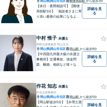
岡山県
岡山市北区
郵便局前駅
から徒歩3分
|
【休日・夜間相談可】【郵便
詳細を見
局前駅3分】「相談者さまに寄
る
り添い最善の結果になるよう
尽力」婚姻費用・財産分与・
養育費の交渉などお任せくだ
さい「刑事事件：捜査機関に
中村 惟子
よる不当な取り調べや身体拘
弁護士
束から、依頼者さまの利益を
岡野法律事務所 岡山支店
守ります【完全個室相談】
岡山県
岡山市北区
岡山駅
から徒歩8分
|
【中四国九州最大級の弁護士
詳細を見
事務所】交通事故、借金問
る
題、離婚、相続など様々な問
題について、「何度でも無
料」の相談を行っています！
まずはお気軽にご相談くださ
作花 知志
い！
弁護士
作花法律事務所
岡山県
岡山市北区
岡山駅
から徒歩5分
|
【岡山駅徒歩5分】【弁理士資
詳細を見