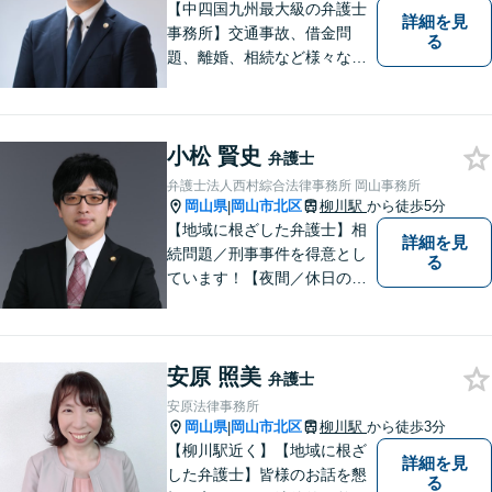
【中四国九州最大級の弁護士
詳細を見
事務所】交通事故、借金問
る
題、離婚、相続など様々な問
題について、「何度でも無
料」の相談を行っています！
まずはお気軽にご相談くださ
小松 賢史
い！
弁護士
弁護士法人西村綜合法律事務所 岡山事務所
岡山県
岡山市北区
柳川駅
から徒歩5分
|
【地域に根ざした弁護士】相
詳細を見
続問題／刑事事件を得意とし
る
ています！【夜間／休日の相
談予約可能】初回相談は無料
となっております。まずは、
お気軽にご相談ください。
安原 照美
弁護士
安原法律事務所
岡山県
岡山市北区
柳川駅
から徒歩3分
|
【柳川駅近く】【地域に根ざ
詳細を見
した弁護士】皆様のお話を懇
る