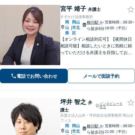
宮平 靖子
弁護士
すずかけ法律事務所
岡
岡山
柳川駅
か
営業時間：09:30~
山
市北
|
18:00（平日）
ら徒歩6分
県
区
【オンライン相談対応可】【夜間休日
相談可能】相談したいときに気軽に頼
っていただける弁護士を目指しており
ます。依頼者にとって最善の解決策を
一緒に考えます。まずはご相談くださ
い。
電話でお問い合わせ
メールで面談予約
坪井 智之
弁
インタビューを
見る
護士
弁護士法人山本・坪井綜合法律事務所 岡山オ
フィス
岡
岡山
柳川駅
か
営業時間：08:00~
山
市北
|
21:00（平日）
ら徒歩2分