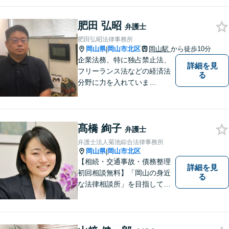
た方のお力になれるよう全力
でサポートしていきます。ど
んなささいなことでも構いま
肥田 弘昭
弁護士
せん。お気軽にご相談くださ
肥田弘昭法律事務所
い。【土曜日も受付可能】
岡山県
岡山市北区
岡山駅
から徒歩10分
|
【専用駐車場あり】
企業法務、特に独占禁止法、
詳細を見
フリーランス法などの経済法
る
分野に力を入れていま
す！！！
髙橋 絢子
弁護士
弁護士法人菊池綜合法律事務所
岡山県
岡山市北区
|
【相続・交通事故・債務整理
詳細を見
初回相談無料】「岡山の身近
る
な法律相談所」を目指してい
ます。お悩みやご不安を抱え
た方のお力になれるよう全力
でサポートしていきます。ど