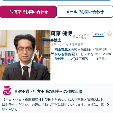
電話でお問い合わせ
メールでお問い合わせ
齋藤 健博
東京都
インタビュ
ーを見る
弁護士
銀座さいとう法律事務所
営業時間：0
岡山市北区
面談方法(対面・
からも相談
電話・ビデオな
6:00~23:55
受付中
ど)は応相談
（平日）
音信不通・行方不明の相手への債権回収
【当日・休日・夜間相談可】債権をためない為の予防策と実際の回収
はお任せください。迅速に行動し丁寧に対応いたします。まずはお電
話ください。