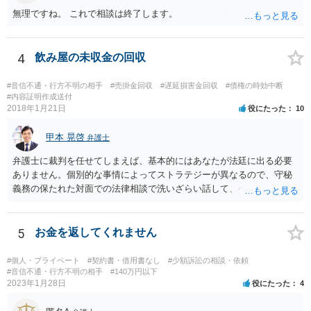
ご連絡頂けますと幸いです。 宜しくお願い致します。
無理ですね。 これで相談は終了します。
4
飲み屋の未収金の回収
#音信不通・行方不明の相手
#売掛金回収
#遅延損害金回収
#債権の時効中断
#内容証明作成送付
2018年1月21日
役にたった
10
甲本 晃啓
弁護士
弁護士に裁判を任せてしまえば、基本的にはあなたが法廷に出る必要
ありません。個別的な事情によってストラテジーが異なるので、守秘
義務の保たれた対面での法律相談で洗いざらい話して、ベストな方法
を検討してもらってください。
5
お金を返してくれません
#個人・プライベート
#契約書・借用書なし
#少額訴訟の相談・依頼
#音信不通・行方不明の相手
#140万円以下
2023年1月28日
役にたった
4