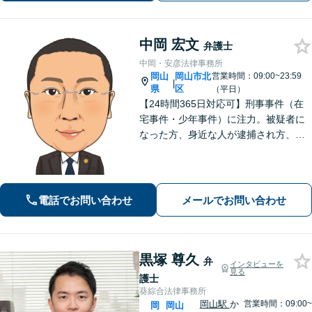
も豊富
中岡 宏文
弁護士
中岡・安彦法律事務所
岡山
岡山市北
営業時間：09:00~23:59
|
県
区
（平日）
【24時間365日対応可】刑事事件（在
宅事件・少年事件）に注力。被疑者に
なった方、身近な人が逮捕され方、す
ぐにご相談ください。刑事事件はスピ
ード勝負、初回の接見は即時駆けつけ
ます。事件解決後のアフターケアもい
たします。
電話でお問い合わせ
メールでお問い合わせ
黒塚 尊久
弁
インタビューを
見る
護士
葵綜合法律事務所
岡山駅
か
営業時間：09:00~
岡
岡山