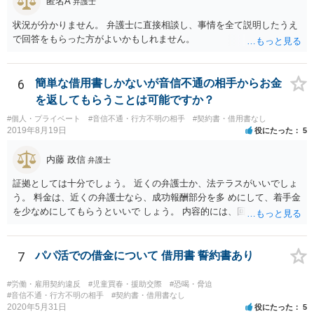
匿名A
弁護士
状況が分かりません。 弁護士に直接相談し、事情を全て説明したうえ
で回答をもらった方がよいかもしれません。
6
簡単な借用書しかないが音信不通の相手からお金
を返してもらうことは可能ですか？
#個人・プライベート
#音信不通・行方不明の相手
#契約書・借用書なし
2019年8月19日
役にたった
5
内藤 政信
弁護士
証拠としては十分でしょう。 近くの弁護士か、法テラスがいいでしょ
う。 料金は、近くの弁護士なら、成功報酬部分を多 めにして、着手金
を少なめにしてもらうといいで しょう。 内容的には、回収見込みがあ
るかどうかですね。
7
パパ活での借金について 借用書 誓約書あり
#労働・雇用契約違反
#児童買春・援助交際
#恐喝・脅迫
#音信不通・行方不明の相手
#契約書・借用書なし
2020年5月31日
役にたった
5