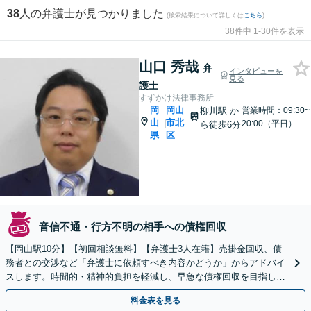
38
人の弁護士が見つかりました
(検索結果について詳しくは
こちら
)
38件中 1-30件を表示
山口 秀哉
弁
インタビューを
見る
護士
すずかけ法律事務所
岡
岡山
柳川駅
か
営業時間：09:30~
山
市北
|
20:00（平日）
ら徒歩6分
県
区
音信不通・行方不明の相手への債権回収
【岡山駅10分】【初回相談無料】【弁護士3人在籍】売掛金回収、債
務者との交渉など「弁護士に依頼すべき内容かどうか」からアドバイ
スします。時間的・精神的負担を軽減し、早急な債権回収を目指しま
す【土日祝／夜間対応可】
料金表を見る