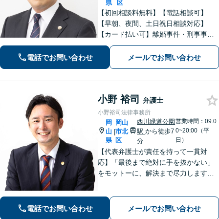
県
区
【初回相談料無料】【電話相談可】
【早朝、夜間、土日祝日相談対応】
【カード払い可】離婚事件・刑事事
件・交通事故の専門弁護士があなたの
お悩みを解決いたします。一人で悩ま
電話でお問い合わせ
メールでお問い合わせ
ずに新たな一歩をわたしたちと。
小野 裕司
弁護士
小野裕司法律事務所
西川緑道公園
営業時間：09:0
岡
岡山
0~20:00（平
山
市北
駅
から徒歩7
|
県
区
日）
分
【代表弁護士が責任を持って一貫対
応】「最後まで絶対に手を抜かない」
をモットーに、解決まで尽力します
【交通事故】解決実績は400件以上※初
回相談無料、電話相談も可能【離婚・
男女問題】講演・勉強会の講師実績あ
電話でお問い合わせ
メールでお問い合わせ
り【相続・遺言】士業からの相談実績