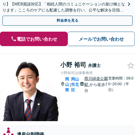
り】【WEB面談対応】「相続人間のコミュニケーションの架け橋とな
ります」こころのケアにも配慮した調整を行い、公平な解決を目指し
ます「成年後見・未成年後見のご相談にも対応」
料金表を見る
電話でお問い合わせ
メールでお問い合わせ
小野 裕司
弁護士
小野裕司法律事務所
西川緑道公園
営業時間：09:0
岡
岡山
0~20:00（平
山
市北
駅
から徒歩7
|
県
区
日）
分
遺産分割調停