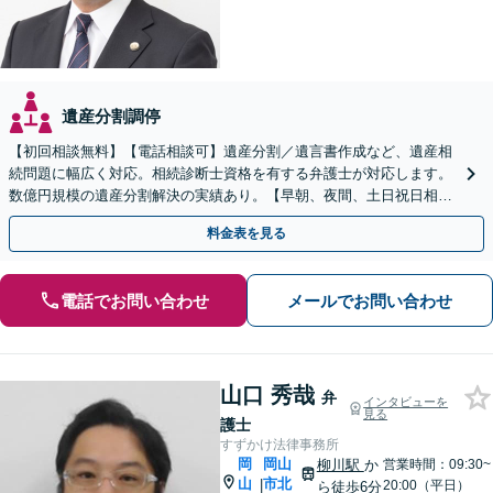
遺産分割調停
【初回相談無料】【電話相談可】遺産分割／遺言書作成など、遺産相
続問題に幅広く対応。相続診断士資格を有する弁護士が対応します。
数億円規模の遺産分割解決の実績あり。【早朝、夜間、土日祝日相談
対応】【カード払い可】
料金表を見る
電話でお問い合わせ
メールでお問い合わせ
山口 秀哉
弁
インタビューを
見る
護士
すずかけ法律事務所
岡
岡山
柳川駅
か
営業時間：09:30~
山
市北
|
20:00（平日）
ら徒歩6分