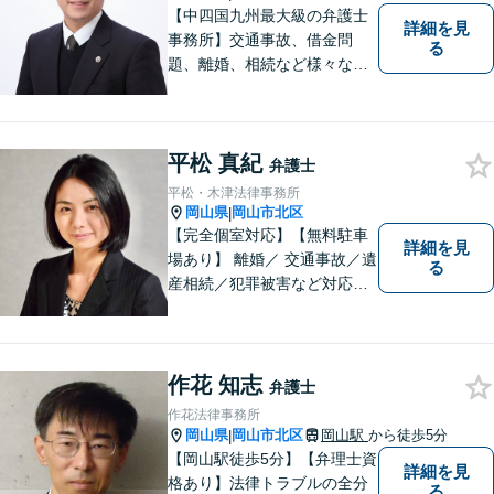
【中四国九州最大級の弁護士
詳細を見
事務所】交通事故、借金問
る
題、離婚、相続など様々な問
題について、「何度でも無
料」の相談を行っています！
まずはお気軽にご相談くださ
平松 真紀
い！
弁護士
平松・木津法律事務所
岡山県
岡山市北区
|
【完全個室対応】【無料駐車
詳細を見
場あり】 離婚／ 交通事故／遺
る
産相続／犯罪被害など対応可
能。お話を、じっくりと伺い
ます。お気軽にご相談くださ
い。
作花 知志
弁護士
作花法律事務所
岡山県
岡山市北区
岡山駅
から徒歩5分
|
【岡山駅徒歩5分】【弁理士資
詳細を見
格あり】法律トラブルの全分
る