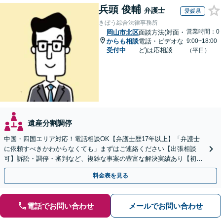
兵頭 俊輔
弁護士
愛媛県
きぼう綜合法律事務所
営業時間：0
岡山市北区
面談方法(対面・
からも相談
電話・ビデオな
9:00~18:00
受付中
ど)は応相談
（平日）
遺産分割調停
中国・四国エリア対応！電話相談OK【弁護士歴17年以上】「弁護士
に依頼すべきかわからなくても」まずはご連絡ください【出張相談
可】訴訟・調停・審判など、複雑な事案の豊富な解決実績あり【初回
相談無料】初回面談のみで解決できるケースもあります
料金表を見る
電話でお問い合わせ
メールでお問い合わせ