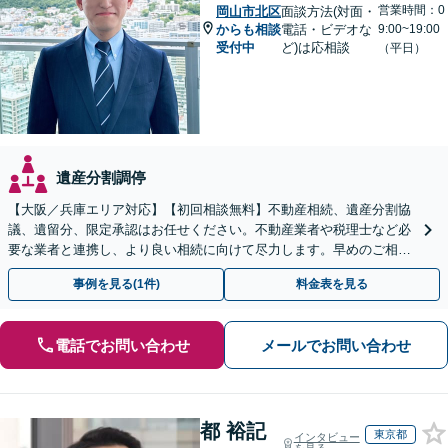
営業時間：0
岡山市北区
面談方法(対面・
からも相談
電話・ビデオな
9:00~19:00
受付中
ど)は応相談
（平日）
遺産分割調停
【大阪／兵庫エリア対応】【初回相談無料】不動産相続、遺産分割協
議、遺留分、限定承認はお任せください。不動産業者や税理士など必
要な業者と連携し、より良い相続に向けて尽力します。早めのご相談
が複雑化を防ぐカギとなります【休日相談可】
事例を見る(1件)
料金表を見る
電話でお問い合わせ
メールでお問い合わせ
都 裕記
東京都
インタビュー