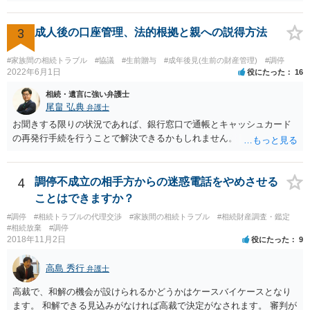
くなった方・あかささん・お姉さん間の事情などを記入することにな
ります。 もし、主張したい事実や考慮してほしい事情に関連して
資料を持っているようであれば、主張書面とは別で提出できます。も
3
成人後の口座管理、法的根拠と親への説得方法
し、お姉さんに見られたくないような資料がある場合、「非開示の希
望に関する申出書」と共に提出することも考えられます。 ご質問：書
#家族間の相続トラブル
#協議
#生前贈与
#成年後見(生前の財産管理)
#調停
いた方が良い事と書かない方が良い事 回答： お姉さんが申立書の「申
2022年6月1日
役にたった
16
立ての趣旨」のところに書いている遺産の分け方に対して意見があれ
相続・遺言に強い弁護士
ば、まずそれを書くとよいです。 次に「申立ての理由」のところに、
尾畠 弘典
弁護士
なぜ調停を申し立てたのか(例えば、あかささんと話合いが出来ない／
お聞きする限りの状況であれば、銀行窓口で通帳とキャッシュカード
決裂した、など)や亡くなった方・あかささん・お姉さん間の事情やい
の再発行手続を行うことで解決できるかもしれません。
きさつなどが書かれていると思うので、あかささんから見てそれは違
うと感じるところは、どのように違うのか、など書くとよいです。 そ
の他、お姉さんの申立書には書かれていないけど、どのように遺産を
4
調停不成立の相手方からの迷惑電話をやめさせる
分けるかを決めるについてあかささんが重要だと考える事情があれば
(例えば、○○のときにお姉さんは亡くなった方からお金を援助してもら
ことはできますか？
った等)、それも書くとよいです。 書かない方が良いと思うことは、遺
#調停
#相続トラブルの代理交渉
#家族間の相続トラブル
#相続財産調査・鑑定
産分割に関係ない(と思われる)いきさつを沢山盛り込むことだと考えま
#相続放棄
#調停
す(あくまで遺産分割に関係することに留める方が、裁判所や調停委員
2018年11月2日
役にたった
9
の方に事情を理解してもらいやすいと思います)。
高島 秀行
弁護士
高裁で、和解の機会が設けられるかどうかはケースバイケースとなり
ます。 和解できる見込みがなければ高裁で決定がなされます。 審判が