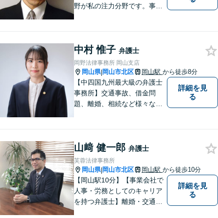
野が私の注力分野です。事務
所の理念は、ご相談の後には
心の中に花が咲いたようにな
っていただけること。【法テ
中村 惟子
ラス対応】【後払い対応】
弁護士
【日弁連国際人権問題委員会
岡野法律事務所 岡山支店
所属】お困りの方は、お気軽
岡山県
岡山市北区
岡山駅
から徒歩8分
|
にご相談下さい。
【中四国九州最大級の弁護士
詳細を見
事務所】交通事故、借金問
る
題、離婚、相続など様々な問
題について、「何度でも無
料」の相談を行っています！
まずはお気軽にご相談くださ
山﨑 健一郎
い！
弁護士
芙蓉法律事務所
岡山県
岡山市北区
岡山駅
から徒歩10分
|
【岡山駅10分】【事業会社で
詳細を見
人事・労務としてのキャリア
る
を持つ弁護士】離婚・交通事
故・事業承継を含む相続の問