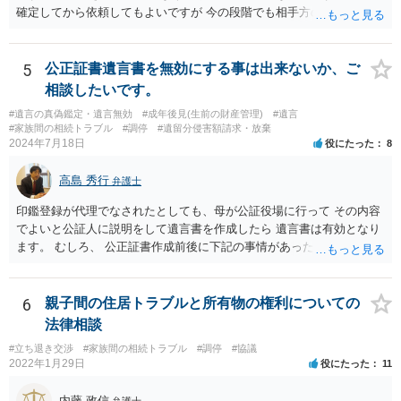
確定してから依頼してもよいですが 今の段階でも相手方の連絡が迷惑
であれば 弁護士に依頼してもよいと思います。
5
公正証書遺言書を無効にする事は出来ないか、ご
相談したいです。
#遺言の真偽鑑定・遺言無効
#成年後見(生前の財産管理)
#遺言
#家族間の相続トラブル
#調停
#遺留分侵害額請求・放棄
2024年7月18日
役にたった
8
高島 秀行
弁護士
印鑑登録が代理でなされたとしても、母が公証役場に行って その内容
でよいと公証人に説明をして遺言書を作成したら 遺言書は有効となり
ます。 むしろ、 公正証書作成前後に下記の事情があったことが証明で
きれば判断能力がなく 無効だったと主張することが可能です。 翌年1
月に携帯が新しくなった母からの第一声は「ここにいたら殺される」
「面会に来てくれ」で、長男に聞くと「面会は出来ない。俺は携帯電
6
親子間の住居トラブルと所有物の権利についての
話の使い方を教える為に会っている」「母の話は聞かなくて良い」と
法律相談
電話が切れました。その後の電話でも「食事に毒が入っている」「体
#立ち退き交渉
#家族間の相続トラブル
#調停
#協議
にチップが埋められている」等、おかしかったです。 当時の診療記
2022年1月29日
役にたった
11
録、介護認定の資料、介護記録を取得して 弁護士に面談で相談された
方がよいと思います。
内藤 政信