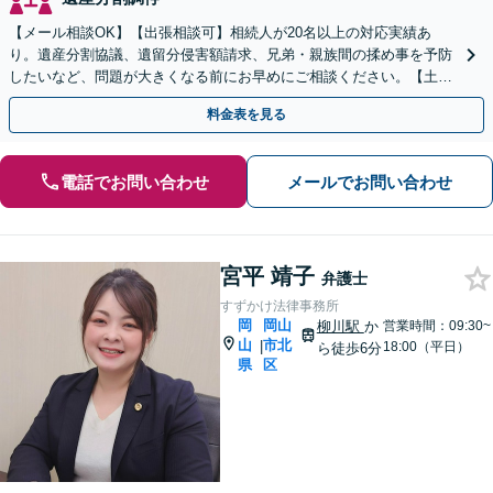
【メール相談OK】【出張相談可】相続人が20名以上の対応実績あ
り。遺産分割協議、遺留分侵害額請求、兄弟・親族間の揉め事を予防
したいなど、問題が大きくなる前にお早めにご相談ください。【土日
祝・夜間相談も可能】
料金表を見る
電話でお問い合わせ
メールでお問い合わせ
宮平 靖子
弁護士
すずかけ法律事務所
岡
岡山
柳川駅
か
営業時間：09:30~
山
市北
|
18:00（平日）
ら徒歩6分
県
区