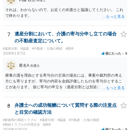
弁護士
それは、わからないので、お近くの弁護士と協議してください。 これ
で終わります。
7
遺産分割において、介護の寄与分申し立ての場合
の不動産査定について。
#遺産分割
#協議
#不動産・土地の相続
#調停
2026年1月7日
役にたった
5
匿名A
弁護士
療養介護を理由とする寄与分の主張の場合には、事案や裁判所の考え
方にも寄りますが、寄与の内容を金銭評価したものを寄与分とするこ
とがあります。 仮に寄与の申立を（遺産分割とは別途に）して、その
ような考え方を撮るなら、必ずしも相続財産全体の評価（不動産の評
価）は不要ということもあります。 ただ、前提として、遺産分割はし
なければならないでしょうから、現実的にはいずれにせよ不動産評価
8
弁護士への成功報酬について質問する際の注意点
は必要でしょう。
と目安の確認方法
#家族間の相続トラブル
#遺産分割
#協議
#不動産・土地の相続
#相続トラブルの代理交渉
#調停
2024年10月2日
役にたった
5