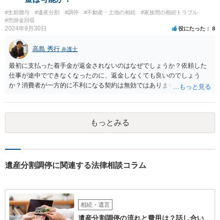
#生前贈与
#遺産分割
#調停
#不動産・土地の相続
#家族間の相続トラブル
#売掛金回収
2024年9月30日
役にたった
8
高島 秀行
弁護士
最初に支払った着手金が返金されないのはなぜでしょうか？依頼した
仕事が途中でできなくなったのに、返金しなくても良いのでしょう
か？消費者が一方的に不利になる契約は無効ではありませんか？
着手金は、前の弁護士が倒れるまでにやった仕事に応じて清算する義
務があると思います。 倒れた弁護士が所属する弁護士会に相談さ
れた方がよいと思います。 倒れた弁護士は脳梗塞で倒れたようで
もっとみる
すが、 判断能力があり、復代理を倒れた弁護士の判断で復代理を
選任したのか 即ち、復代理人の選任は有効なのかという問題もあ
ると思います。
遺産分割調停に関連する法律相談コラム
相続・遺言
遺産分割調停の流れと費用は？話し合い