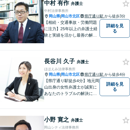
んなささいなことでも構いま
中村 有作
弁護士
せん。お気軽にご相談くださ
中村法律事務所
い。【土曜日も受付可能】
岡山県
岡山市北区
県庁通り駅
から徒歩3分
|
【専用駐車場あり】
【相続・交通事故・労働問題
詳細を見
に注力】25年以上の弁護士経
る
験と実績を活かし最善の解決
法をご提案します。お受けし
た案件に依頼者との二人三脚
で取り組んでまいります
長谷川 久子
弁護士
ほほえみ法律事務所
岡山県
岡山市北区
県庁通り駅
から徒歩4分
|
【県庁通り駅徒歩4分】地元岡
詳細を見
山出身の女性弁護士が誠実に
る
あなたのトラブルの解決に向
けて対応します。子どもが関
わる問題・事故のご相談も積
極的に対応しています。
小野 寛之
弁護士
岡山シティ法律事務所