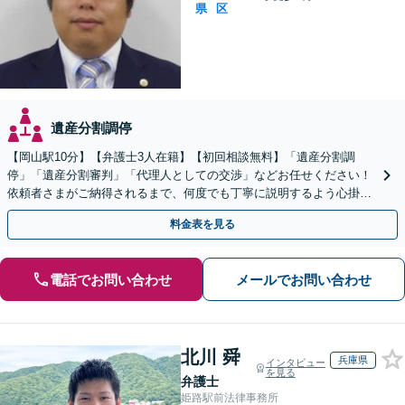
県
区
遺産分割調停
【岡山駅10分】【弁護士3人在籍】【初回相談無料】「遺産分割調
停」「遺産分割審判」「代理人としての交渉」などお任せください！
依頼者さまがご納得されるまで、何度でも丁寧に説明するよう心掛け
ています【土日祝／夜間対応可】【当日／電話相談可】
料金表を見る
電話でお問い合わせ
メールでお問い合わせ
北川 舜
兵庫県
インタビュー
を見る
弁護士
姫路駅前法律事務所