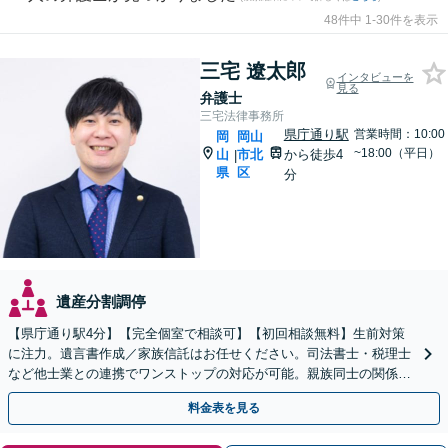
48件中 1-30件を表示
三宅 遼太郎
インタビューを
見る
弁護士
三宅法律事務所
県庁通り駅
営業時間：10:00
岡
岡山
~18:00（平日）
山
市北
から徒歩4
|
県
区
分
遺産分割調停
【県庁通り駅4分】【完全個室で相談可】【初回相談無料】生前対策
に注力。遺言書作成／家族信託はお任せください。司法書士・税理士
など他士業との連携でワンストップの対応が可能。親族同士の関係を
守るためにも、お早めにご相談を。【夜間・休日相談可能】
料金表を見る