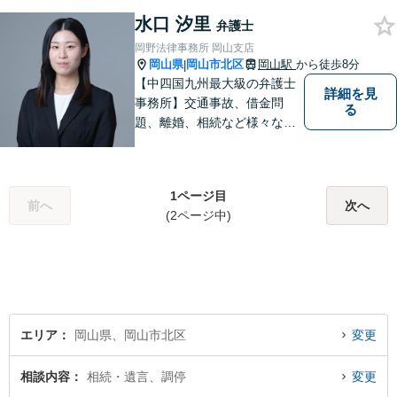
ます。トラブルに巻き込まれ
水口 汐里
ている皆さまの現状を良い方
弁護士
向に変化させることができる
岡野法律事務所 岡山支店
ように全力を尽くします。
岡山県
岡山市北区
岡山駅
から徒歩8分
|
【中四国九州最大級の弁護士
詳細を見
事務所】交通事故、借金問
る
題、離婚、相続など様々な問
題について、「何度でも無
料」の相談を行っています！
まずはお気軽にご相談くださ
1ページ目
い！
前へ
次へ
(2ページ中)
エリア
岡山県、岡山市北区
変更
相談内容
相続・遺言、調停
変更