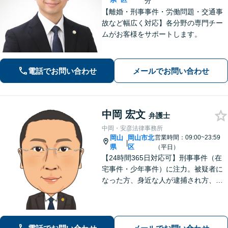
分
【離婚・刑事事件・労働問題・交通事
故など幅広く対応】各分野の専門チー
ムがお客様をサポートします。
電話でお問い合わせ
メールでお問い合わせ
中岡 宏文
弁護士
中岡・安彦法律事務所
岡山
岡山市北
営業時間：09:00~23:59
|
県
区
（平日）
【24時間365日対応可】刑事事件（在
宅事件・少年事件）に注力。被疑者に
なった方、身近な人が逮捕され方、す
ぐにご相談ください。刑事事件はスピ
ード勝負、初回の接見は即時駆けつけ
ます。事件解決後のアフターケアもい
たします。