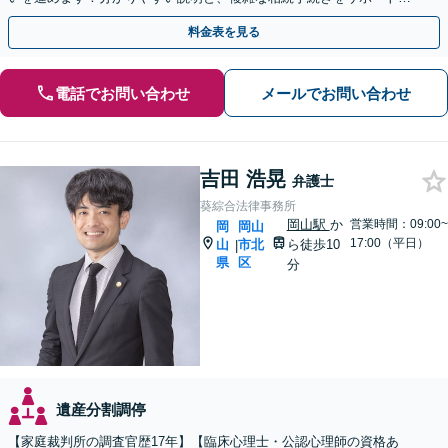
たします。まずはご相談ください。【夜間・休日相談可】
料金表を見る
電話でお問い合わせ
メールでお問い合わせ
吉田 浩晃
弁護士
葵綜合法律事務所
岡山駅
か
営業時間：09:00~
岡
岡山
17:00（平日）
山
市北
ら徒歩10
|
県
区
分
遺産分割調停
【家庭裁判所の調査官歴17年】【臨床心理士・公認心理師の資格あ