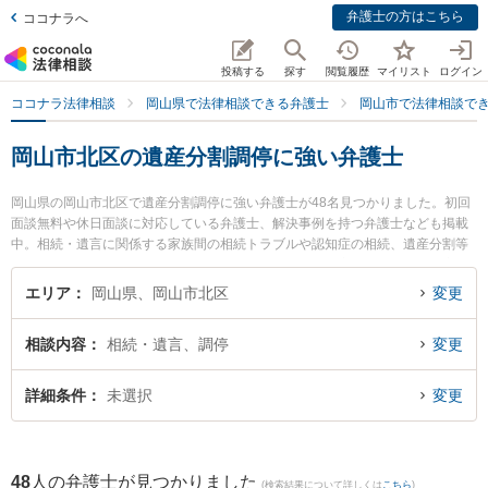
弁護士の方はこちら
ココナラへ
投稿する
探す
閲覧履歴
マイリスト
ログイン
ココナラ法律相談
岡山県で法律相談できる弁護士
岡山市で法律相談で
岡山市北区の遺産分割調停に強い弁護士
岡山県の岡山市北区で遺産分割調停に強い弁護士が48名見つかりました。初回
面談無料や休日面談に対応している弁護士、解決事例を持つ弁護士なども掲載
中。相続・遺言に関係する家族間の相続トラブルや認知症の相続、遺産分割等
の細かな分野での絞り込み検索もでき便利です。特に三宅法律事務所の三宅 遼
太郎弁護士や葵綜合法律事務所の新名 信介弁護士、葵綜合法律事務所の小池 知
エリア
岡山県、岡山市北区
変更
久弁護士のプロフィール情報や弁護士費用、強みなどが注目されています。
『岡山市北区で土日や夜間に発生した遺産分割調停のトラブルを今すぐに弁護
相談内容
相続・遺言、調停
変更
士に相談したい』『遺産分割調停のトラブル解決の実績豊富な近くの弁護士を
検索したい』『初回相談無料で遺産分割調停を法律相談できる岡山市北区内の
弁護士に相談予約したい』などでお困りの相談者さんにおすすめです。
詳細条件
未選択
変更
48
人の弁護士が見つかりました
(検索結果について詳しくは
こちら
)