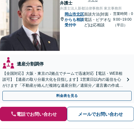
を見る
弁護士
弁護士法人新都法律事務所 東京事務所
営業時間：0
岡山市北区
面談方法(対面・
からも相談
電話・ビデオな
9:00~19:00
受付中
ど)は応相談
（平日）
遺産分割調停
【全国対応】大阪・東京の2拠点でチームで迅速対応【電話・WEB相
談可】【遺産の取り分最大化を目指します】1営業日以内の返信を心
がけます「不動産が絡んだ複雑な遺産分割／遺留分／遺言書の作成・
執行／事業承継など、お任せください」【休日相談あり】
料金表を見る
電話でお問い合わせ
メールでお問い合わせ