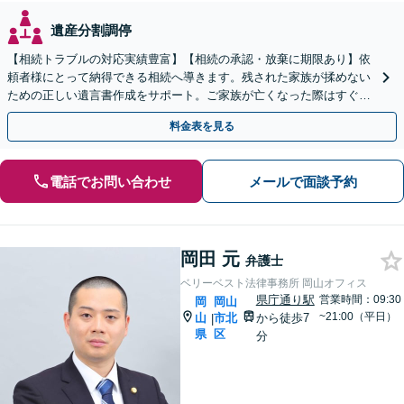
遺産分割調停
【相続トラブルの対応実績豊富】【相続の承認・放棄に期限あり】依
頼者様にとって納得できる相続へ導きます。残された家族が揉めない
ための正しい遺言書作成をサポート。ご家族が亡くなった際はすぐに
弁護士に相談を！【安心の費用設計】【岡山駅徒歩10分】
料金表を見る
電話でお問い合わせ
メールで面談予約
岡田 元
弁護士
ベリーベスト法律事務所 岡山オフィス
県庁通り駅
営業時間：09:30
岡
岡山
~21:00（平日）
山
市北
から徒歩7
|
県
区
分