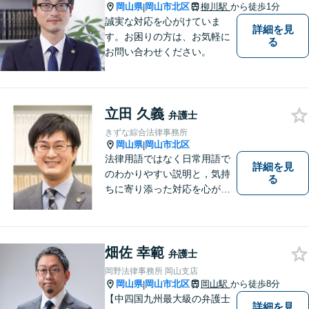
岡山県
岡山市北区
柳川駅
から徒歩1分
|
誠実な対応を心がけていま
詳細を見
す。お困りの方は、お気軽に
る
お問い合わせください。
立田 久義
弁護士
きずな綜合法律事務所
岡山県
岡山市北区
|
法律用語ではなく日常用語で
詳細を見
のわかりやすい説明と，気持
る
ちに寄り添った対応を心がけ
ています。
畑佐 幸範
弁護士
岡野法律事務所 岡山支店
岡山県
岡山市北区
岡山駅
から徒歩8分
|
【中四国九州最大級の弁護士
詳細を見