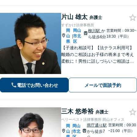
片山 雄太
弁護士
すずかけ法律事務所
岡
岡山
柳川駅
か
営業時間：09:30~
山
市北
|
18:30（平日）
ら徒歩6分
県
区
【子連れ相談可】【法テラス利用可】
離婚のご相談はお子様の将来まで考え
柔軟に！男性に話しづらいご相談は女
性弁護士がうかがいます／不動産トラ
ブルは司法書士・土地家屋調査士など
と連携してきめ細やかに対応【注力分
電話でお問い合わせ
メールで面談予約
野初回相談無料】【WEB面談可】
三木 悠希裕
弁護士
ベリーベスト法律事務所 岡山オフィス
県庁通り駅
営業時間：09:30
岡
岡山
~21:00（平日）
山
市北
から徒歩7
|
県
区