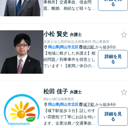
事務所】交通事故、借金問
る
題、離婚、相続など様々な問
題について、「何度でも無
料」の相談を行っています！
まずはお気軽にご相談くださ
小松 賢史
い！
弁護士
弁護士法人西村綜合法律事務所 岡山事務所
岡山県
岡山市北区
柳川駅
から徒歩5分
|
【地域に根ざした弁護士】相
詳細を見
続問題／刑事事件を得意とし
る
ています！【夜間／休日の相
談予約可能】初回相談は無料
となっております。まずは、
お気軽にご相談ください。
松田 佳子
弁護士
晴れの町法律事務所
岡山県
岡山市北区
城下駅
から徒歩4分
|
【城下駅徒歩３分】話しやす
詳細を見
い雰囲気で丁寧にお話を伺い
る
ます。企業法務／交通事故／