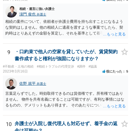
相続・遺言に強い弁護士
濵門 俊也
弁護士
相続の案件について、依頼者が弁護士費用を持ち出すことになるよう
な契約はしません。他の相続人に遺産を渡すような事案でしたら、契
約時はとりあえずの金額を算定し、それを基準として着手金を設定
し、事件終了時に報酬金や追加着手金として考慮するといった契約も
あり得ます。 今後の見通しを言わないで契約はできないです。依頼者
が納得できる説明を受けるべきです。
9
・口約束で他人の空家を貸していたが、賃貸契約
書作成すると権利が強固になりますか？
#不動産・土地の相続
#相続トラブルの代理交渉
#調停
#協議
2023年3月16日
役にたった
5
佐野 就平
弁護士
言葉足らずでした。時効取得できるのは賃借権です。所有権ではあり
ません。 物件を共有名義にすることは可能ですが、有利な事情にはな
るものの、デメリットもあり得ます。 そのあたりについては、お近く
の弁護士にご相談ください。
10
弁護士が入院し復代理人も対応せず、着手金の返
金は可能か？