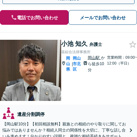
電話でお問い合わせ
メールでお問い合わせ
小池 知久
弁護士
葵綜合法律事務所
岡山駅
か
営業時間：09:00~
岡
岡山
12:00（平日）
山
市北
ら徒歩10
|
県
区
分
遺産分割調停
【岡山駅10分】【初回相談無料】親族との相続のやり取りに関してお
悩みではありませんか？相続人同士の関係性を大切に、丁寧な話し合
いを進めます！分かりやすい説明と、複雑な相続手続きをサポートい