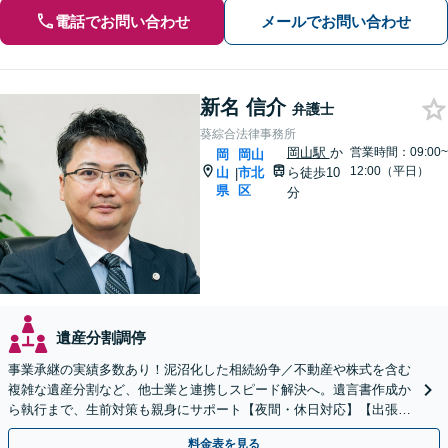
電話でお問い合わせ
メールでお問い合わせ
新名 信介
弁護士
葵綜合法律事務所
岡山駅
か
営業時間：09:00~
岡
岡山
12:00（平日）
山
市北
ら徒歩10
|
県
区
分
遺産分割調停
事業承継の実績多数あり！泥沼化した相続紛争／不動産や株式を含む
複雑な遺産分割など、他士業と連携しスピード解決へ。遺言書作成か
ら執行まで、生前対策も親身にサポート【夜間・休日対応】【出張サ
ポート】【岡山駅10分】
料金表を見る