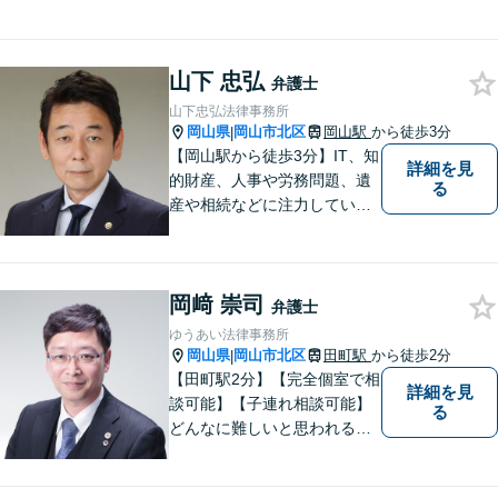
離婚／相続など幅広い案件を
取り扱っております。
山下 忠弘
弁護士
山下忠弘法律事務所
岡山県
岡山市北区
岡山駅
から徒歩3分
|
【岡山駅から徒歩3分】IT、知
詳細を見
的財産、人事や労務問題、遺
る
産や相続などに注力していま
す。「弁護士に相談するか迷
っている」という悩みをお持
ちの方は、どうぞお気軽にご
岡﨑 崇司
相談ください。依頼者さまの
弁護士
サポートができるよう努めて
ゆうあい法律事務所
まいります。
岡山県
岡山市北区
田町駅
から徒歩2分
|
【田町駅2分】【完全個室で相
詳細を見
談可能】【子連れ相談可能】
る
どんなに難しいと思われる案
件でも、あきらめずに解決策
を探していきたいと考えてい