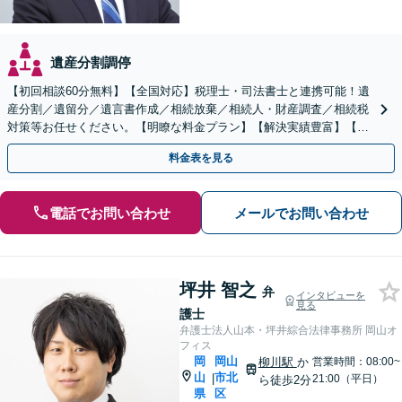
遺産分割調停
【初回相談60分無料】【全国対応】税理士・司法書士と連携可能！遺
産分割／遺留分／遺言書作成／相続放棄／相続人・財産調査／相続税
対策等お任せください。【明瞭な料金プラン】【解決実績豊富】【電
話相談可】
料金表を見る
電話でお問い合わせ
メールでお問い合わせ
坪井 智之
弁
インタビューを
見る
護士
弁護士法人山本・坪井綜合法律事務所 岡山オ
フィス
岡
岡山
柳川駅
か
営業時間：08:00~
山
市北
|
21:00（平日）
ら徒歩2分
県
区