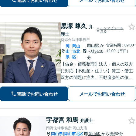
電話でお問い合わせ
メールでお問い合わせ
黒塚 尊久
弁
インタビューを
見る
護士
葵綜合法律事務所
岡山駅
か
営業時間：09:00~
岡
岡山
12:00（平日）
山
市北
ら徒歩10
|
県
区
分
【借金・債務整理】法人・個人の双方
に対応【不動産・住まい】貸主・借主
双方の問題に注力、不動産会社の依頼
実績あり【労働・雇用】労災事件に精
通。その他労働事件もカバー【行政事
電話でお問い合わせ
メールでお問い合わせ
件】学校トラブル・いじめ問題に注力
【企業法務】予防法務・紛争対応お任
せください。
宇都宮 和馬
弁護士
岡野法律事務所 岡山支店
岡山県
岡山市北区
岡山駅
から徒歩8分
|