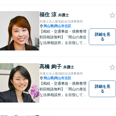
題に注力。依頼者の方に寄り
添いながら、まずはじっくり
福住 涼
とお話をうかがうことを心掛
弁護士
けています。必要に応じ、他
弁護士法人菊池綜合法律事務所
士業と連携して解決を図りま
岡山県
岡山市北区
|
す。
【相続・交通事故・債務整理
詳細を見
初回相談無料】「岡山の身近
る
な法律相談所」を目指してい
ます。お悩みやご不安を抱え
た方のお力になれるよう全力
でサポートしていきます。ど
んなささいなことでも構いま
髙橋 絢子
弁護士
せん。お気軽にご相談くださ
弁護士法人菊池綜合法律事務所
い。【土曜日も受付可能】
岡山県
岡山市北区
|
【専用駐車場あり】
【相続・交通事故・債務整理
詳細を見
初回相談無料】「岡山の身近
る
な法律相談所」を目指してい
ます。お悩みやご不安を抱え
た方のお力になれるよう全力
でサポートしていきます。ど