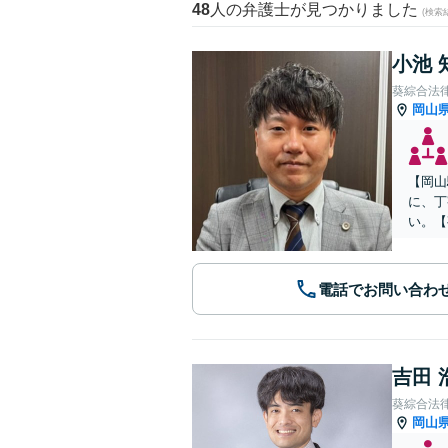
48
人の弁護士が見つかりました
(検索
小池 
葵綜合法
岡山
【岡山
に、丁
い。【
電話でお問い合わ
吉田 
葵綜合法
岡山