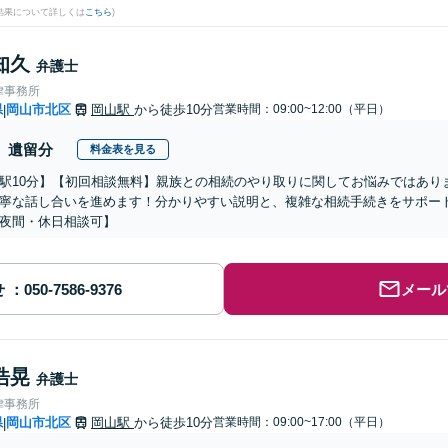
結果について詳しくは
こちら
)
知久
弁護士
律事務所
県
岡山市北区
岡山駅
から徒歩10分
営業時間：09:00~12:00（平日）
|
遺留分
料金表を見る
駅10分】【初回相談無料】親族との相続のやり取りに関してお悩みではあり
寧な話し合いを進めます！分かりやすい説明と、複雑な相続手続きをサポー
夜間・休日相談可】
せ
メール
浩晃
弁護士
律事務所
県
岡山市北区
岡山駅
から徒歩10分
営業時間：09:00~17:00（平日）
|