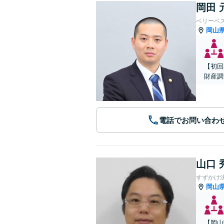
岡田 
ベリーベ
岡山
【初回
財産調
電話でお問い合わ
山口 
すずかけ
岡山
【岡山