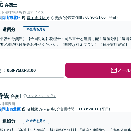
元
弁護士
スト法律事務所 岡山オフィス
県
岡山市北区
県庁通り駅
から徒歩7分
営業時間：09:30~21:00（平日）
|
遺留分
料金表を見る
相談60分無料】【全国対応】税理士・司法書士と連携可能！遺産分割／遺留
査／相続税対策等お任せください。【明瞭な料金プラン】【解決実績豊富】
せ
メール
秀哉
弁護士
インタビューを見る
法律事務所
県
岡山市北区
柳川駅
から徒歩6分
営業時間：09:30~20:00（平日）
|
遺留分
料金表を見る
駅10分】【弁護士3人在籍】【初回相談無料】「遺産分割調停」「遺産分割