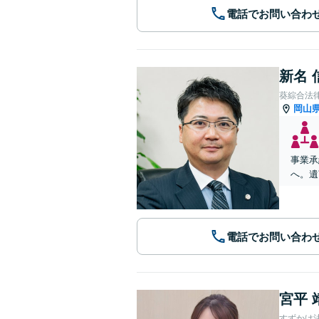
電話でお問い合わ
新名 
葵綜合法
岡山
事業承
へ。遺
電話でお問い合わ
宮平 
すずかけ