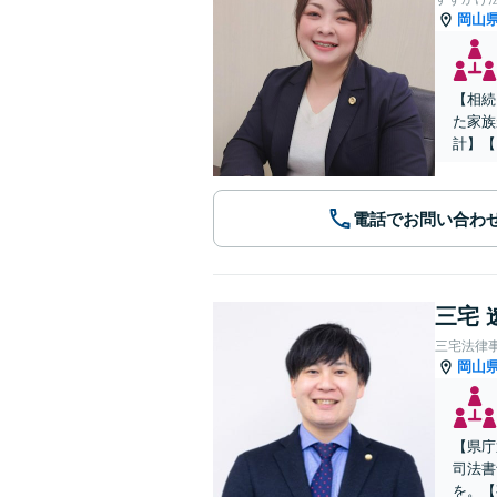
岡山
【相続
た家族
計】【
電話でお問い合わ
三宅 
三宅法律
岡山
【県庁
司法書
を。【