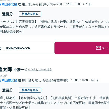
県
岡山市北区
柳川駅
から徒歩6分
営業時間：09:30~18:00（平日）
|
遺留分
料金表を見る
トラブルの対応実績豊富】【相続の承認・放棄に期限あり】依頼者様にとっ
が揉めないための正しい遺言書作成をサポート。ご家族が亡くなった際はす
岡山駅徒歩10分】
せ
メー
遼太郎
弁護士
インタビューを見る
事務所
県
岡山市北区
県庁通り駅
から徒歩4分
営業時間：10:00~18:00（平日）
|
遺留分
料金表を見る
通り駅4分】【完全個室で相談可】【初回相談無料】生前対策に注力。遺言
士・税理士など他士業との連携でワンストップの対応が可能。親族同士の関
夜間・休日相談可能】