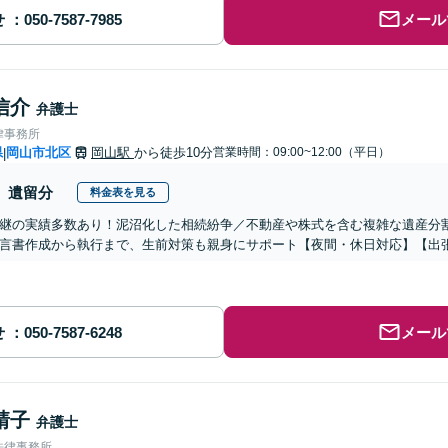
せ
メール
信介
弁護士
律事務所
県
岡山市北区
岡山駅
から徒歩10分
営業時間：09:00~12:00（平日）
|
遺留分
料金表を見る
継の実績多数あり！泥沼化した相続紛争／不動産や株式を含む複雑な遺産分
言書作成から執行まで、生前対策も親身にサポート【夜間・休日対応】【出張
せ
メール
靖子
弁護士
法律事務所