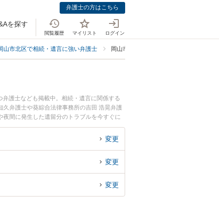
弁護士の方はこちら
&Aを探す
閲覧履歴
マイリスト
ログイン
岡山市北区で相続・遺言に強い弁護士
岡山市北区で遺留分侵害額請求・放棄に
つ弁護士なども掲載中。相続・遺言に関係する
知久弁護士や葵綜合法律事務所の吉田 浩晃弁護
や夜間に発生した遺留分のトラブルを今すぐに
る岡山市北区内の弁護士に相談予約したい』など
変更
変更
変更