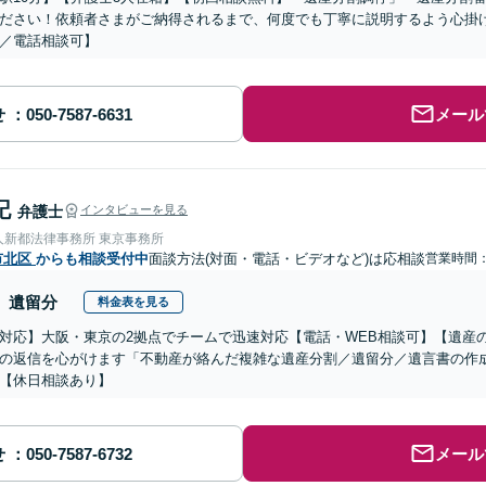
ださい！依頼者さまがご納得されるまで、何度でも丁寧に説明するよう心掛
／電話相談可】
せ
メール
記
弁護士
インタビューを見る
人新都法律事務所 東京事務所
市北区
からも相談受付中
面談方法(対面・電話・ビデオなど)は応相談
営業時間：0
遺留分
料金表を見る
対応】大阪・東京の2拠点でチームで迅速対応【電話・WEB相談可】【遺産
の返信を心がけます「不動産が絡んだ複雑な遺産分割／遺留分／遺言書の作
【休日相談あり】
せ
メール