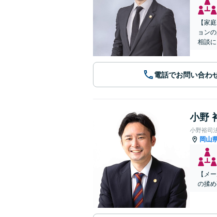
【家庭
ョンの
相談に
電話でお問い合わ
小野 
小野裕司
岡山
【メー
の揉め