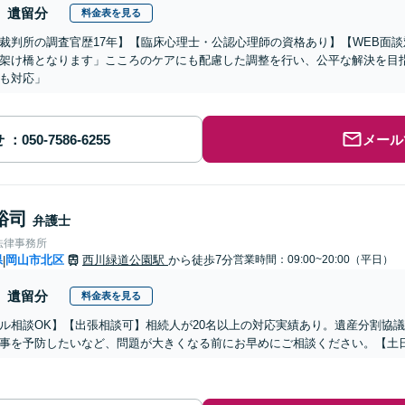
遺留分
料金表を見る
裁判所の調査官歴17年】【臨床心理士・公認心理師の資格あり】【WEB面
架け橋となります」こころのケアにも配慮した調整を行い、公平な解決を目
も対応」
せ
メール
裕司
弁護士
法律事務所
県
岡山市北区
西川緑道公園駅
から徒歩7分
営業時間：09:00~20:00（平日）
|
遺留分
料金表を見る
ル相談OK】【出張相談可】相続人が20名以上の対応実績あり。遺産分割協
事を予防したいなど、問題が大きくなる前にお早めにご相談ください。【土