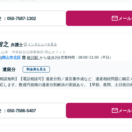
せ
メール
智之
弁護士
インタビューを見る
人山本・坪井綜合法律事務所 岡山オフィス
県
岡山市北区
柳川駅
から徒歩2分
営業時間：08:00~21:00（平日）
|
遺留分
料金表を見る
相談無料】【電話相談可】遺産分割／遺言書作成など、遺産相続問題に幅広
応します。数億円規模の遺産分割解決の実績あり。【早朝、夜間、土日祝日
せ
メール