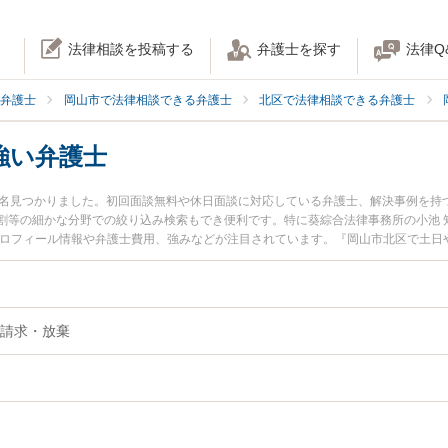
法律相談を投稿する
弁護士を探す
法律Q
弁護士
岡山市で法律相談できる弁護士
北区で法律相談できる弁護士
強い弁護士
8名見つかりました。初回面談無料や休日面談に対応している弁護士、解決事例を持
割等の細かな分野での絞り込み検索もでき便利です。特に葵綜合法律事務所の小池 
プロフィール情報や弁護士費用、強みなどが注目されています。『岡山市北区で土日
の実績豊富な近くの弁護士を検索したい』『初回相談無料で遺留分を法律相談でき
請求・放棄