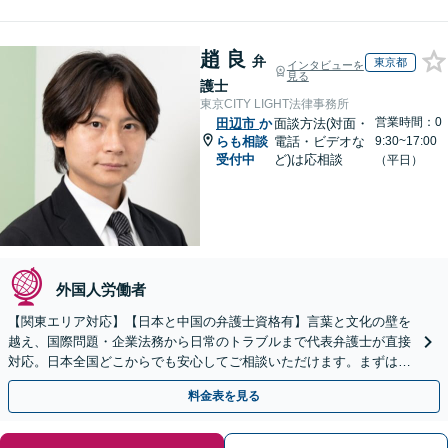
趙 良
弁
東京都
インタビューを
見る
護士
東京CITY LIGHT法律事務所
営業時間：0
田辺市
か
面談方法(対面・
らも相談
電話・ビデオな
9:30~17:00
受付中
ど)は応相談
（平日）
外国人労働者
【関東エリア対応】【日本と中国の弁護士資格有】言葉と文化の壁を
越え、国際問題・企業法務から日常のトラブルまで代表弁護士が直接
対応。日本全国どこからでも安心してご相談いただけます。まずは一
歩を踏み出してみませんか。【初回相談無料】
料金表を見る