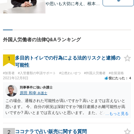
や思いも大切に考え、根本的
なトラブル解決を目指して全
力で取り組んでいます。 相談
者の立場に寄り添い、一人ひ
とりに合ったサポートを心が
けています。【夜間・休日相
外国人労働者の法律Q&Aランキング
談可能】【オンライン出張相
談可】
1
多目的トイレでの行為による法的リスクと逮捕の
可能性
#加害者
#入管書類の申請サポート
#公然わいせつ
#外国人労働者
#在留資格
2021年12月8日
役にたった
4
刑事事件に強い弁護士
原田 和幸
弁護士
この場合、通報された可能性が高いですか? 高いとまでは言えないと
思います。 今、自分の状況は深刻ですか?後日逮捕され離可能性が高
いですか? 高いとまでは言えないと思います。 また、どんな犯罪をし
てしまいしまったでしょうか? 考えられるとすれば、建造物侵入罪あ
たりでしょうか。
2
ココナラで占い販売に関する質問