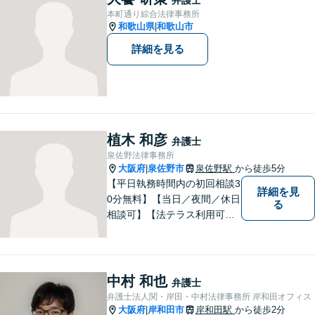
た弁護士】法律トラブルでお
本町通り綜合法律事務所
悩みの方は、お気軽にご相談
和歌山県
和歌山市
|
ください。
詳細を見る
植木 和彦
弁護士
泉佐野法律事務所
大阪府
泉佐野市
泉佐野駅
から徒歩5分
|
【平日執務時間内の初回相談3
詳細を見
0分無料】【当日／夜間／休日
る
相談可】【法テラス利用可】
南海本線泉佐野駅より徒歩約5
分。
中村 和也
弁護士
弁護士法人関・岸田・中村法律事務所 岸和田オフィス
大阪府
岸和田市
岸和田駅
から徒歩2分
|