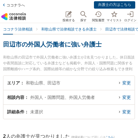
弁護士の方はこちら
ココナラへ
投稿する
探す
閲覧履歴
マイリスト
ログイン
ココナラ法律相談
和歌山県で法律相談できる弁護士
田辺市で法律相談
田辺市の外国人労働者に強い弁護士
和歌山県の田辺市で外国人労働者に強い弁護士が2名見つかりました。休日面談
や夜間面談に対応している弁護士なども掲載中。外国人・国際問題に関係する
国際離婚やハーグ条約、国際結婚等の細かな分野での絞り込み検索もでき便利
です。特に佐藤生空法律事務所の佐藤 生空弁護士やあおい法律事務所の岡田 政
和弁護士のプロフィール情報や弁護士費用、強みなどが注目されています。
エリア
和歌山県、田辺市
変更
『田辺市で土日や夜間に発生した外国人労働者のトラブルを今すぐに弁護士に
相談したい』『外国人労働者のトラブル解決の実績豊富な近くの弁護士を検索
相談内容
外国人・国際問題、外国人労働者
変更
したい』『初回相談無料で外国人労働者を法律相談できる田辺市内の弁護士に
相談予約したい』などでお困りの相談者さんにおすすめです。
詳細条件
未選択
変更
2
人の弁護士が見つかりました
(検索結果について詳しくは
こちら
)