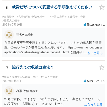
うかの問題も生じます。
6
就労ビザについて変更する手順教えてください
#在留資格
#入管書類の申請サポート
#外国人雇用する経営者・会社
#外国人労働者
2023年7月16日
役にたった
1
匿名A
弁護士
在留資格変更許可申請をすることになります。 こちらの出入国在留管
理庁のwebページが参考になると思います。 https://www.moj.go.jp/isa/
applications/status/designatedactivities15.html ご自身や内定先企業で
の申請ができない又は難しいのであれば、申請取次者の承認を受けて
いる弁護士や行政書士に相談されるのが良いです。
7
旅行先での収益は違法？
#外国人雇用する経営者・会社
#外国人労働者
2022年9月8日
役にたった
1
内藤 政信
弁護士
転売ですね。 できます。 違法ではありません。 業としてでなく、そ
の程度なら、問題になることはありません。