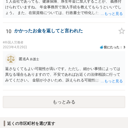
１人会社であっても、健康保険、厚生年金に加入することが、 義務付
けられていますね。 年金事務所で加入手続を教えてもらうといいでし
ょう。 また、在留資格については、行政書士で特化した人が何人も い
るので、まずは、そこから情報を得る方が先ですね。 弁護士で得意な
人は少ないですね。
10
かかったお金を返してと言われた
#外国人労働者
2023年4月29日
役にたった
3
匿名A
弁護士
返さなくてもよい可能性が高いです。ただし、細かい事情によっては
異なる場合もありますので、不安であればお近くの法律相談に行って
みてください。 金額が小さいため、訴えられる可能性は低いと思われ
ます。
もっとみる
近くの市区町村を選び直す