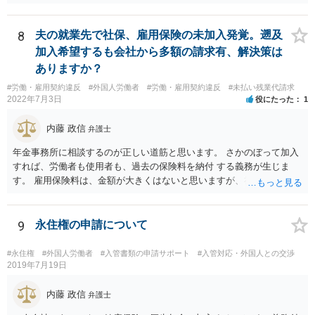
8
夫の就業先で社保、雇用保険の未加入発覚。遡及
加入希望するも会社から多額の請求有、解決策は
ありますか？
#労働・雇用契約違反
#外国人労働者
#労働・雇用契約違反
#未払い残業代請求
2022年7月3日
役にたった
1
内藤 政信
弁護士
年金事務所に相談するのが正しい道筋と思います。 さかのぼって加入
すれば、労働者も使用者も、過去の保険料を納付 する義務が生じま
す。 雇用保険料は、金額が大きくはないと思いますが、社会保険はか
な りの金額になるでしょう。 加入適用事業者なら罰則もあります。
難しい問題の一つなので、年金事務所および必要に応じて社労士にも
相談されるといいでしょう。
9
永住権の申請について
#永住権
#外国人労働者
#入管書類の申請サポート
#入管対応・外国人との交渉
2019年7月19日
内藤 政信
弁護士