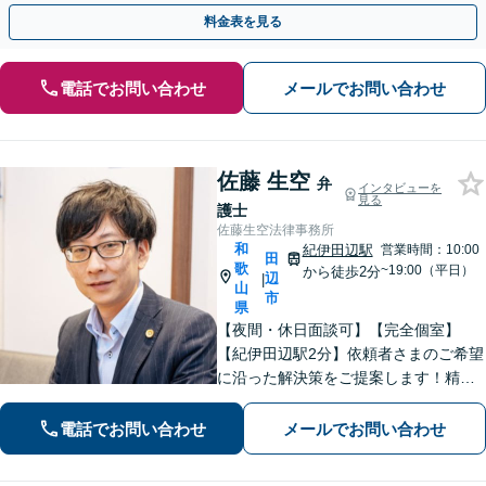
料金表を見る
電話でお問い合わせ
メールでお問い合わせ
佐藤 生空
弁
インタビューを
見る
護士
佐藤生空法律事務所
和
紀伊田辺駅
営業時間：10:00
田
歌
~19:00（平日）
から徒歩2分
辺
|
山
市
県
【夜間・休日面談可】【完全個室】
【紀伊田辺駅2分】依頼者さまのご希望
に沿った解決策をご提案します！精神
面への配慮も大切に【交通事故】示談
交渉の豊富な経験を活かし、賠償金の
電話でお問い合わせ
メールでお問い合わせ
増額を目指します【相続問題】不動産
鑑定士等と連携し、最良の相続実現に