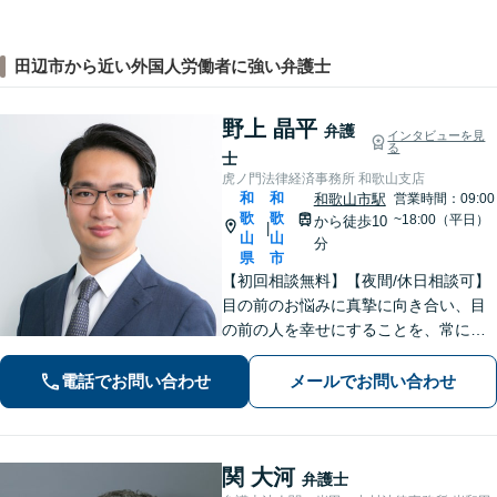
田辺市から近い外国人労働者に強い弁護士
野上 晶平
弁護
インタビューを見
る
士
虎ノ門法律経済事務所 和歌山支店
和
和
和歌山市駅
営業時間：09:00
歌
歌
~18:00（平日）
から徒歩10
|
山
山
分
県
市
【初回相談無料】【夜間/休日相談可】
目の前のお悩みに真摯に向き合い、目
の前の人を幸せにすることを、常にこ
ころがけています。法律と実務を熟知
した弁護士が、一刻も早い解決を目指
電話でお問い合わせ
メールでお問い合わせ
します。お困りの方は、お気軽にご相
談ください。
関 大河
弁護士