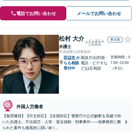
電話でお問い合わせ
メールでお問い合わせ
松村 大介
東京都
インタビュ
ーを見る
弁護士
舟渡国際法律事務所
営業時間：0
田辺市
か
面談方法(対面・
らも相談
電話・ビデオな
7:00~23:00
受付中
ど)は応相談
（平日）
外国人労働者
【無罪獲得】【中文対応】【全国対応】警察庁の公式解釈を高裁で砕
いた弁護士。不法就労・入管・退去強制・刑事事件——他事務所に断
られた案件も徹底的に闘い抜く。