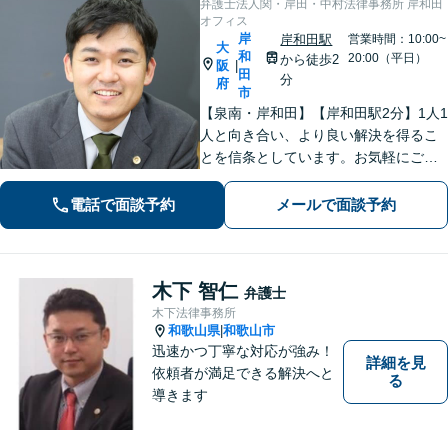
弁護士法人関・岸田・中村法律事務所 岸和田
オフィス
岸
岸和田駅
営業時間：10:00~
大
和
20:00（平日）
から徒歩2
阪
|
田
分
府
市
【泉南・岸和田】【岸和田駅2分】1人1
人と向き合い、より良い解決を得るこ
とを信条としています。お気軽にご相
談下さい。
電話で面談予約
メールで面談予約
木下 智仁
弁護士
木下法律事務所
和歌山県
和歌山市
|
迅速かつ丁寧な対応が強み！
詳細を見
依頼者が満足できる解決へと
る
導きます