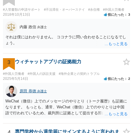
#入管書類の申請サポート
#不法滞在・オーバーステイ
#永住権
#外国人労働者
2018年10月13日
役にたった
3
内藤 政信
弁護士
それは僕にはわかりません。 ココナラに問い合わせることになるでし
ょう。
3
ウィチャットアプリの証拠能力
#外国人労働者
#外国人の訴訟支援
#海外企業との契約トラブル
2025年5月14日
役にたった
2
原田 恭徳
弁護士
WeChat（微信）上でのメッセージのやりとり（トーク履歴）も証拠に
なります。 もっとも、通常、WeChat（微信）上でのやりとりは中国
語で行われているため、裁判所に証拠として提出する際には日本語の
翻訳文も一緒に提出する必要があります。
4
専門学校から退学届にサインするように言われま