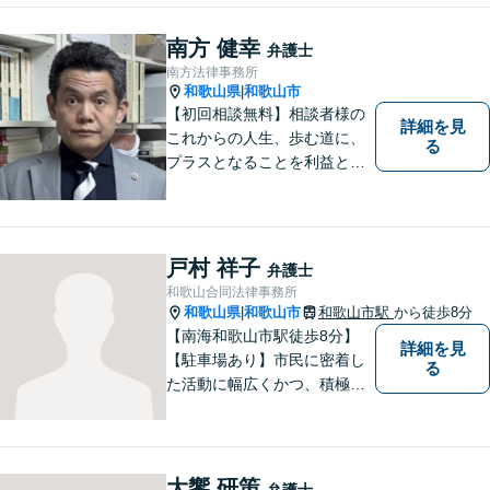
南方 健幸
弁護士
南方法律事務所
和歌山県
和歌山市
|
【初回相談無料】相談者様の
詳細を見
これからの人生、歩む道に、
る
プラスとなることを利益と考
え、相談者の人生を背負って
活動してまいります。和歌山
はもちろん、関西・関東から
ご相談いただくこともありま
戸村 祥子
弁護士
す。
和歌山合同法律事務所
和歌山県
和歌山市
和歌山市駅
から徒歩8分
|
【南海和歌山市駅徒歩8分】
詳細を見
【駐車場あり】市民に密着し
る
た活動に幅広くかつ、積極的
に取り組んでいます。離婚問
題／相続問題／刑事事件／借
金問題／労働問題など、幅広
く対応可能。【地域に根ざし
大饗 研策
弁護士