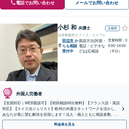
電話でお問い合わせ
メールでお問い合わせ
小杉 和
弁護士
京都府
法律事務所オフィス・エトワレ
営業時間：0
田辺市
か
面談方法(対面・
らも相談
電話・ビデオな
9:00~18:00
受付中
ど)は応相談
（平日）
外国人労働者
【全国対応｜WEB面談可】【初回相談60分無料】【フランス語・英語
対応】【スイス法ジュリスト】欧州の弁護士ネットワークを活かし、
あなたが真に望む解決を目指します！法人・個人ともに相談多数。細
やかな連絡と粘り強い交渉を徹底【休日・夜間相談可】
料金表を見る