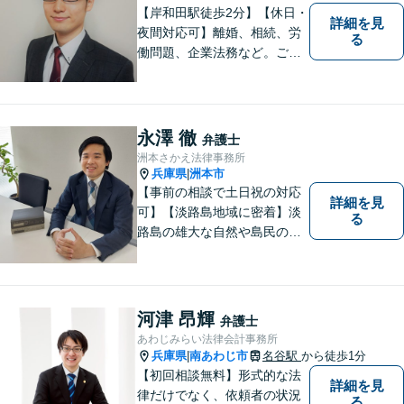
【岸和田駅徒歩2分】【休日・
詳細を見
夜間対応可】離婚、相続、労
る
働問題、企業法務など。ご依
頼者さまのお話を親身に伺
い、解決へ向けてベストな方
法をご提案いたします。不安
はお一人で抱えず、ぜひ弁護
永澤 徹
弁護士
士へご相談ください【完全個
洲本さかえ法律事務所
室】
兵庫県
洲本市
|
【事前の相談で土日祝の対応
詳細を見
可】【淡路島地域に密着】淡
る
路島の雄大な自然や島民の
方々の温かい人柄の魅力に触
れ、この地で弁護士活動に全
力で励んでおります。事前の
ご相談で土日祝・時間外対応
河津 昂輝
弁護士
が可能です。
あわじみらい法律会計事務所
兵庫県
南あわじ市
名谷駅
から徒歩1分
|
【初回相談無料】形式的な法
詳細を見
律だけでなく、依頼者の状況
る