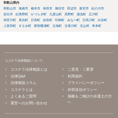
和歌山県内
和歌山市
海南市
橋本市
有田市
御坊市
田辺市
新宮市
紀の川市
岩出市
紀美野町
かつらぎ町
九度山町
高野町
湯浅町
広川町
有田川町
美浜町
日高町
由良町
印南町
みなべ町
日高川町
白浜町
上富田町
すさみ町
那智勝浦町
太地町
古座川町
北山村
串本町
ココナラ法律相談について
ココナラ法律相談とは
ご意見・ご要望
法律Q&A
利用規約
法律相談コラム
プライバシーポリシー
ココナラとは
外部送信ポリシー
よくあるご質問
掲載をご検討の弁護士の方
へ
運営へのお問い合わせ