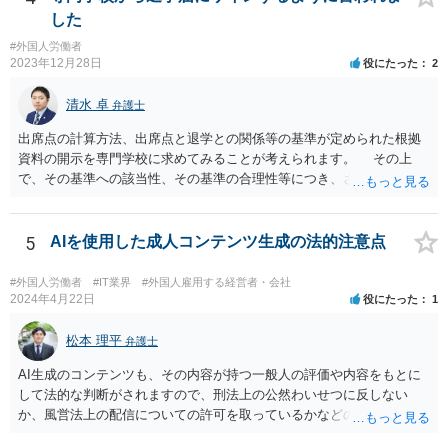
した
#外国人労働者
2023年12月28日
役にたった
2
清水 卓
弁護士
出席点の計算方法、出席点と退学との関係等の基準が定められた根拠
資料の開示を専門学校に求めてみることが考えられます。 その上
で、その基準への該当性、その基準の合理性等につき、さらなる精査
をしてみる方法もあります。 さらに、もし専門学校側があなたを強
引に退学処分にした場合には、裁判等で退学処分の有効性を争うこと
が考えられます。
5
AIを使用した成人コンテンツ生成の法的注意点
#外国人労働者
#IT業界
#外国人雇用する経営者・会社
2024年4月22日
役にたった
1
松本 理平
弁護士
AI生成のコンテンツも、その内容が持つ一般人の評価や内容をもとに
して法的な判断がされますので、刑法上の公然わいせつに反しない
か、風営法上の配信についての許可を取っているかなどの検討が必要
です。また、外国籍である場合には、風営法上の許可を得られるかど