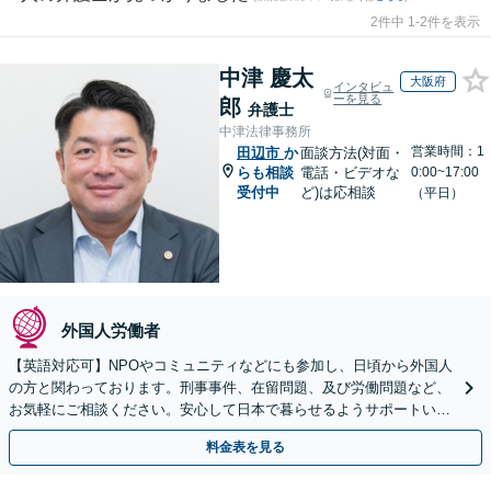
2件中 1-2件を表示
中津 慶太
大阪府
インタビュ
ーを見る
郎
弁護士
中津法律事務所
営業時間：1
田辺市
か
面談方法(対面・
らも相談
電話・ビデオな
0:00~17:00
受付中
ど)は応相談
（平日）
外国人労働者
【英語対応可】NPOやコミュニティなどにも参加し、日頃から外国人
の方と関わっております。刑事事件、在留問題、及び労働問題など、
お気軽にご相談ください。安心して日本で暮らせるようサポートいた
します【夜間・休日相談OK】【北浜駅2分】
料金表を見る