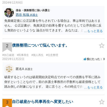
2024年12月9日
借金・債務整理に強い弁護士
西谷 拓哉
弁護士
免責確定後に公正証書を作らされている場合は、事は単純ではありま
せん。 公正証書が、免責決定の効果を覆すものだとして公序良俗に反
し無効かというような 論点が出てきます。 あなたは、どこかできちん
と一度、法律相談や、前回の弁護士の事件処理について相談する機会
を設けてもらう必要が高いと思います。 ネットで広告を出しているよ
うな法律事務所だと、またまずい処理をする法律事務所に相談してし
2
債務整理について悩んでいます。
まう恐れがあるので まずは、下記のURLを参考に、弁護士会が設置・
開催している、債務整理等の相談を受けて今回の一連の流れを踏まえ
#自己破産
#民事再生
#個人再生
#任意整理
て相談されることをお勧め致します。 https://www.horitsu-sodan.jp/so
2021年11月22日
役にたった
3
udan/syakkin.html
匿名A
弁護士
破産するというのは破産開始決定時点でのすべての債務を平等に踏み
倒すということなので，前の弁護士事務所の手数料も破産債権として
踏み倒しの対象になります。 逆に言うと，今の時点で弁護士手数料を
払うと「偏頗弁済（不公平な弁済）」として破産手続きの中で問題に
なるので，方針が決まるまでは支払わない方がいいでしょう。 費用は
法テラスを利用できるなら分割払いができるはずですが，収入や資力
3
自己破産から民事再生へ変更したい
が一定以上だと利用できません。 また，破産にあたって破産管財人と