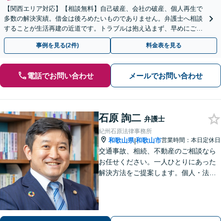
【関西エリア対応】【相談無料】自己破産、会社の破産、個人再生で
多数の解決実績。借金は後ろめたいものでありません。弁護士へ相談
することが生活再建の近道です。トラブルは抱え込まず、早めにご相
談を。
事例を見る(2件)
料金表を見る
電話でお問い合わせ
メールでお問い合わせ
石原 詢二
弁護士
紀州石原法律事務所
和歌山県
和歌山市
営業時間：本日定休日
|
交通事故、相続、不動産のご相談なら
お任せください。一人ひとりにあった
解決方法をご提案します。個人・法人
問わず、お困りの方は弁護士にお気軽
にご相談ください。