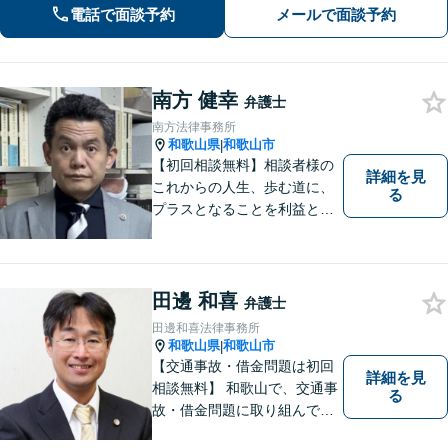
電話で面談予約
メールで面談予約
南方 健幸
弁護士
南方法律事務所
和歌山県
和歌山市
|
【初回相談無料】相談者様の
詳細を見
これからの人生、歩む道に、
る
プラスとなることを利益と考
え、相談者の人生を背負って
活動してまいります。和歌山
はもちろん、関西・関東から
ご相談いただくこともありま
田邊 和喜
弁護士
す。
田邊和喜法律事務所
和歌山県
和歌山市
|
【交通事故・借金問題は初回
詳細を見
相談無料】 和歌山で、交通事
る
故・借金問題に取り組んでて
います。 田邊和喜法律事務所