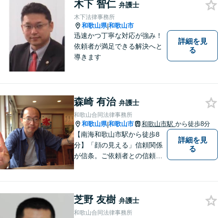
おります。弁護士前畑壮志は
木下 智仁
弁護士
全力で，最善の答えを探せる
木下法律事務所
ようお手伝いいたします。
和歌山県
和歌山市
|
迅速かつ丁寧な対応が強み！
詳細を見
依頼者が満足できる解決へと
る
導きます
森崎 有治
弁護士
和歌山合同法律事務所
和歌山県
和歌山市
和歌山市駅
から徒歩8分
|
【南海和歌山市駅から徒歩8
詳細を見
分】「顔の見える」信頼関係
る
が信条。ご依頼者との信頼関
係を大切にしています。お悩
みのことがございましたら、
まずはご相談ください。適切
芝野 友樹
な解決策を提案させていただ
弁護士
きます。
和歌山合同法律事務所