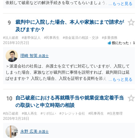
依頼して破産などの解決手続きを取ってもらいましょう。
9
裁判中に入院した場合、本人や家族にまで請求が
及びますか？
#法人破産
#連帯保証人
#民事再生
#借金返済の相談・交渉
#多重債務
2018年10月2日
役にたった
1
理崎 智英
弁護士
＞派遣会社の社長は、弁護士を立てずに対応していますが、入院して
しまった場合、家族などが裁判所に事情を説明すれば、裁判期日は延
ばせますか？ 入院した場合、入院を証明する資料を添えて、裁判所に
対して期日変更の上申をすれば良いと思います。 ＞口がきけず、字も
書けない、意識が無い場合など、弁護士ではなく家族などの代理人が
裁判延期を申請できますか？ ご家族であっても訴訟代理権はありませ
10
自己破産における再就職手当や就業促進定着手当
んので、ご本人に代わって裁判延期の申請することは出来ません。た
の取扱いと申立時期の相談
だ、事実上、裁判所に対して事情を説明すれば、裁判手続は中止され
#自己破産
#個人再生
#リボ払い
#クレジット会社
#民事再生
#任意整理
ると思います。 ＞本人が出廷できないことを理由に、財産の差し押さ
2026年3月18日
えなどされることはございますでしょうか？ ご本人の状態が回復する
までの間は裁判が中止されるでしょうから、そのような心配はないと
永野 広美
弁護士
思います。