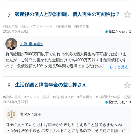
1日から、保証に関する民法のルールが大きく変わっています。 あな
たが連帯保証人になった時期は、この民法改正後の可能性がありま
す。 そのため、連帯保証人になった際に締結した（署名や捺印をし
7
破産後の借入と訴訟問題、個人再生の可能性は？
た）契約書がお手もとにある場合には、その契約書を持参の上、お住
まいの地域の弁護士に直接相談し、適切なアドバイスを受けてみるこ
#個人再生
#個人・プライベート
#多重債務
#民事再生
とをご検討下さい（改正民法が適用される事案の場合、参考のパンフ
2026年5月28日
役にたった
1
レットに記載されているように、極度額（上限額）の定めのない個人
の根保証契約にあたり、無効となる可能性もあります）。 なお、手
川添 圭
弁護士
もとに契約書がない場合には、相手の弁護士に、あなたが連帯保証人
負債総額が5000万円以下であれば小規模個人再生も不可能ではありま
と記載されている契約書のコピーの提供を求めてみましょう。 （参
せんが、ご質問に書かれた金額だけでも4000万円弱＋非免責債権です
考）民法改正のパンフレット（保証乃ルール）法務省 https://www.moj.
ので、負債総額の10%を最長5年間で返済できるだけの収入があるのか
go.jp/content/001254262.pdf
どうか、そして（小規模個人再生なので）債権者の書面決議の要件を
クリアできるか（具体的には負債総額の過半数を占める債権者がいる
かどうか、債権者が力を合わせて不同意に持っていく可能性がないか
8
生活保護と障害年金の差し押さえ
どうか）が問題でしょう。公開の相談では詳しい事情がわかりません
ので、弁護士へ直接相談した方がよいと思います。
#督促の停止
#クレジット会社
#銀行借り入れ
#民事再生
#借金返済の相談・交渉
2024年9月22日
役にたった
3
匿名A
弁護士
口座に入っていなければ口座から差し押さえることはできませんね。
いつかは法的手続きに移行されることになるので、その前に弁護士に