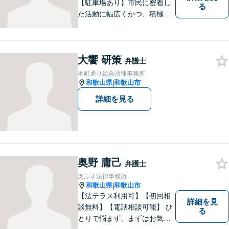
【駐車場あり】市民に密着し
る
た活動に幅広くかつ、積極的
に取り組んでいます。離婚問
題／相続問題／刑事事件／借
金問題／労働問題など、幅広
大饗 研策
く対応可能。【地域に根ざし
弁護士
た弁護士】法律トラブルでお
本町通り綜合法律事務所
悩みの方は、お気軽にご相談
和歌山県
和歌山市
|
ください。
詳細を見る
奥野 庸己
弁護士
虎ふす法律事務所
和歌山県
和歌山市
|
【法テラス利用可】【初回相
詳細を見
談無料】【電話相談可能】 ひ
る
とりで悩まず、まずはお気軽