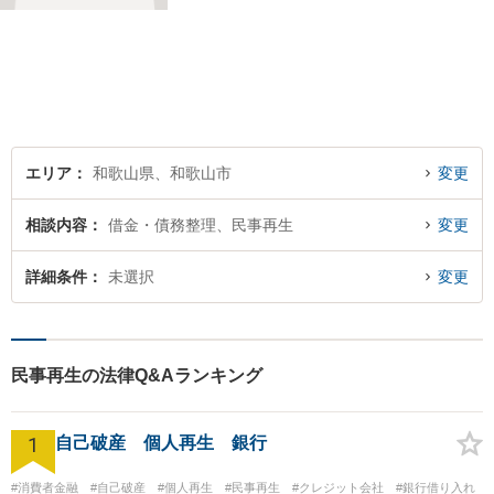
にご相談ください。 早い段階
でのご相談が、有利で納得し
た解決につながります。
エリア
和歌山県、和歌山市
変更
相談内容
借金・債務整理、民事再生
変更
詳細条件
未選択
変更
民事再生の法律Q&Aランキング
1
自己破産 個人再生 銀行
#消費者金融
#自己破産
#個人再生
#民事再生
#クレジット会社
#銀行借り入れ