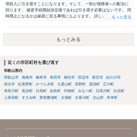
管財人に引き渡すことになります。そして、一部が債権者への配当に
回ります。 破産手続開始決定後であれば引き渡す必要はないです。 同
時廃止になるかは破産に至る事情にもよります。 詳しい話はお問い合
わせください。
もっとみる
近くの市区町村を選び直す
和歌山県内
和歌山市
海南市
橋本市
有田市
御坊市
田辺市
新宮市
紀の川市
岩出市
紀美野町
かつらぎ町
九度山町
高野町
湯浅町
広川町
有田川町
美浜町
日高町
由良町
印南町
みなべ町
日高川町
白浜町
上富田町
すさみ町
那智勝浦町
太地町
古座川町
北山村
串本町