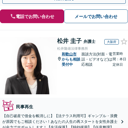
電話でお問い合わせ
メールでお問い合わせ
松井 圭子
弁護士
大阪府
松井隆雄法律事務所
営業時
和歌山市
面談方法(対面・電
からも相談
話・ビデオなど)は
間：本日
受付中
応相談
定休日
民事再生
【自己破産で借金を帳消しに】【法テラス利用可】ギャンブル・浪費
が原因でもご相談ください！あなたの人生の再スタートを女性弁護士
が全力でサポートします！【生活保護】【時効援用】【任意整理】