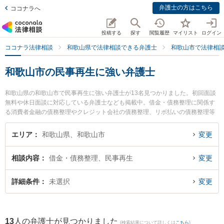
弁護士の方はこちら
ココナラへ
投稿する
探す
閲覧履歴
マイリスト
ログイン
ココナラ法律相談
和歌山県で法律相談できる弁護士
和歌山市で法律相
和歌山市の民事再生に強い弁護士
和歌山県の和歌山市で民事再生に強い弁護士が13名見つかりました。初回面談
無料や休日面談に対応している弁護士なども掲載中。借金・債務整理に関係す
る消費者金融の債務整理やクレジット会社の債務整理、リボ払いの債務整理等
の細かな分野での絞り込み検索もでき便利です。特に廣谷法律事務所の廣谷 行
敏弁護士や紀州石原法律事務所の石原 詢二弁護士、南方法律事務所の南方 健幸
エリア
和歌山県、和歌山市
変更
弁護士のプロフィール情報や弁護士費用、強みなどが注目されています。『和
歌山市で土日や夜間に発生した民事再生のトラブルを今すぐに弁護士に相談し
相談内容
借金・債務整理、民事再生
変更
たい』『民事再生のトラブル解決の実績豊富な近くの弁護士を検索したい』
『初回相談無料で民事再生を法律相談できる和歌山市内の弁護士に相談予約し
たい』などでお困りの相談者さんにおすすめです。
詳細条件
未選択
変更
13
人の弁護士が見つかりました
(検索結果について詳しくは
こちら
)