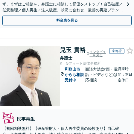
ず、まずはご相談を。弁護士に相談して督促をストップ！自己破産／
任意整理／個人再生／法人破産。状況に合わせ、最善の再建プランを
ご提案【破産管財人経験あり】
料金表を見る
兒玉 貴裕
京都府
インタビュ
ーを見る
弁護士
K・Gフォート法律事務所
営業時
和歌山市
面談方法(対面・電
からも相談
話・ビデオなど)は
間：本日
受付中
応相談
定休日
民事再生
【初回相談無料】【破産管財人・個人再生委員の経験あり】自己破