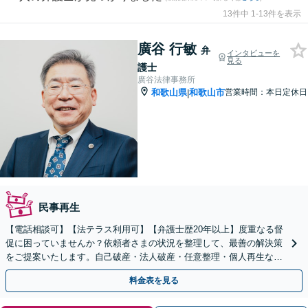
13件中 1-13件を表示
廣谷 行敏
弁
インタビューを
見る
護士
廣谷法律事務所
和歌山県
和歌山市
営業時間：本日定休日
|
民事再生
【電話相談可】【法テラス利用可】【弁護士歴20年以上】度重なる督
促に困っていませんか？依頼者さまの状況を整理して、最善の解決策
をご提案いたします。自己破産・法人破産・任意整理・個人再生な
ど、お気軽にご連絡を！【完全個室】【和歌山駅15分】
料金表を見る