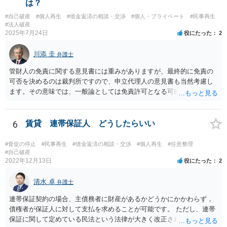
は？
#自己破産
#個人再生
#借金返済の相談・交渉
#個人・プライベート
#民事再生
#法人破産
2025年7月24日
役にたった
2
川添 圭
弁護士
管財人の免責に関する意見書には重みがありますが、最終的に免責の
可否を決めるのは裁判所ですので、申立代理人の意見書も当然考慮し
ます。その意味では、一般論としては免責許可となる可能性が全くな
いとはいえないでしょう。ただ、本件で裁量免責の可能性がどの程度
あるのかといった個別事案の問題については、詳しい情報がないため
回答できません。最も事情をよく知っているのは申立代理人だと思い
6
賃貸 連帯保証人 どうしたらいい
ますので、申立代理人から見通しを聞き、あとは代理人を信じましょ
う。
#督促の停止
#民事再生
#借金返済の相談・交渉
#個人再生
#任意整理
#自己破産
2022年12月13日
役にたった
2
清水 卓
弁護士
連帯保証契約の場合、主債務者に財産があるかどうかにかかわらず，
債権者が保証人に対して支払を求めることが可能です。 ただし、連帯
保証に関して定めている民法という法律が大きく改正され、2020年4月