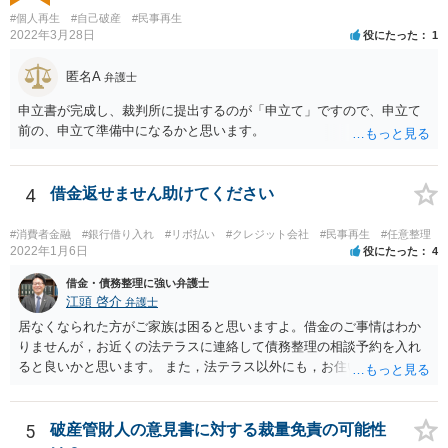
いうのが付く管財事件になる可能性もありますので，その場合は予納
#個人再生
#自己破産
#民事再生
金という管財人に係る費用（20万円が目安）を別途裁判所に払い込む
2022年3月28日
役にたった
1
必要がありますが，予納金は法テラスが立て替えてくれないので，自
分で用立てる必要があります。
匿名A
弁護士
申立書が完成し、裁判所に提出するのが「申立て」ですので、申立て
前の、申立て準備中になるかと思います。
4
借金返せません助けてください
#消費者金融
#銀行借り入れ
#リボ払い
#クレジット会社
#民事再生
#任意整理
2022年1月6日
役にたった
4
借金・債務整理に強い弁護士
江頭 啓介
弁護士
居なくなられた方がご家族は困ると思いますよ。借金のご事情はわか
りませんが，お近くの法テラスに連絡して債務整理の相談予約を入れ
ると良いかと思います。 また，法テラス以外にも，お住いの都道府県
弁護士会でも相談窓口があると思いますので，インターネットで検索
してみてください。
5
破産管財人の意見書に対する裁量免責の可能性