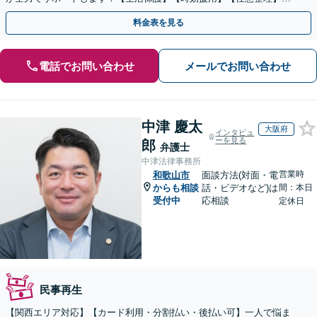
【個人再生】
料金表を見る
電話でお問い合わせ
メールでお問い合わせ
中津 慶太
大阪府
インタビュ
ーを見る
郎
弁護士
中津法律事務所
営業時
和歌山市
面談方法(対面・電
からも相談
話・ビデオなど)は
間：本日
受付中
応相談
定休日
民事再生
【関西エリア対応】【カード利用・分割払い・後払い可】一人で悩ま