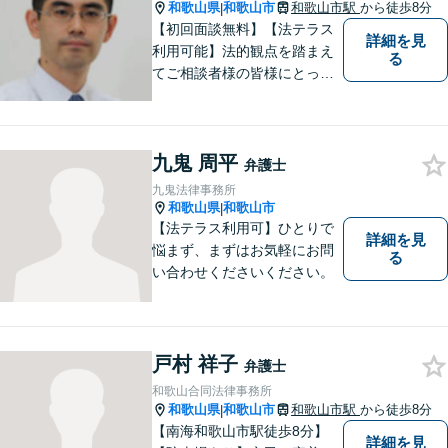
和歌山県
和歌山市
和歌山市駅
から徒歩8分
|
【初回面談無料】【法テラス
詳細を見
利用可能】法的観点を踏まえ
る
てご相談者様の皆様にとって
最良の解決を図ることに常に
心がけています。創設55年を
超える歴史ある事務所です。
九鬼 周平
【当日／夜間／応相談】お悩
弁護士
み事がございましたら、お気
九鬼法律事務所
軽にご相談下さい。
和歌山県
和歌山市
|
【法テラス利用可】ひとりで
詳細を見
悩まず、まずはお気軽にお問
る
い合わせくださいください。
戸村 祥子
弁護士
和歌山合同法律事務所
和歌山県
和歌山市
和歌山市駅
から徒歩8分
|
【南海和歌山市駅徒歩8分】
詳細を見