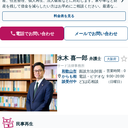
産、任意整理、個人再生、法人破産などに対応します。家や車など財
産を残して借金を減らしたい方はお早めにご相談ください。最適な解
決手段をご提案します【関西エリア対応】
料金表を見る
電話でお問い合わせ
メールでお問い合わせ
水木 喜一郎
弁護士
大阪府
サード法律事務所
営業時間：0
和歌山市
面談方法(対面・
からも相
電話・ビデオな
9:00~20:00
談受付中
ど)は応相談
（日曜日）
民事再生