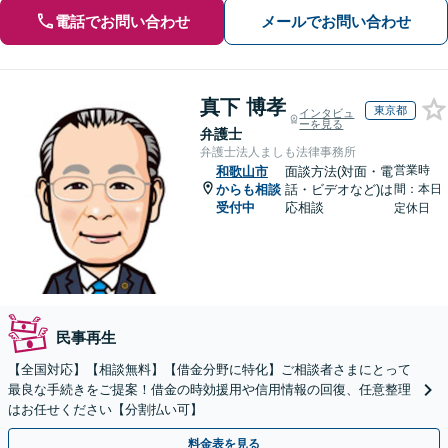
電話でお問い合わせ
メールでお問い合わせ
真下 博孝
東京都
インタビュ
ーを見る
弁護士
弁護士法人ましも法律事務所
営業時
和歌山市
面談方法(対面・電
からも相談
話・ビデオなど)は
間：本日
受付中
応相談
定休日
民事再生
【全国対応】【相談無料】【借金分野に特化】ご相談者さまにとって
最良な手続きをご提案！借金の時効援用や信用情報の回復、任意整理
はお任せください【分割払い可】
料金表を見る