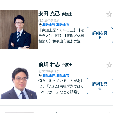
（和歌山弁護士会所属）に、
お気軽にご相談下さい。
安田 克己
弁護士
灯か法律事務所
和歌山県
和歌山市
|
【弁護士歴１０年以上】【法
詳細を見
テラス利用可】【夜間／休日
る
相談可】和歌山市役所の近
く、京橋親水公園そばにある
親しみやすい法律事務所で
す。一人で悩まず、まずはご
相談ください。あなたの灯り
前畑 壮志
弁護士
となれるよう誠心誠意努めま
前畑法律事務所
す。
和歌山県
和歌山市
|
悩み，困っていることがあれ
詳細を見
ば，「これは法律問題ではな
る
いのでは…」などと躊躇する
ことなく，「まずは相談して
みよう」と法律相談にお越し
いただける事務所を目指して