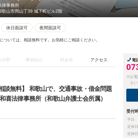
法律事務所
和歌山市岡山丁39 城下町ビル2階
休日面談可
夜間面談可
については、相談無料です。お気軽にご相談ください。
力分野
事例紹介
料金表
アクセス
電
07
※お電
えい
相談無料】 和歌山で、交通事故・借金問題
邊和喜法律事務所（和歌山弁護士会所属）
受付
平日
定休
定休