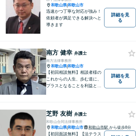
和歌山県
和歌山市
|
迅速かつ丁寧な対応が強み！
詳細を見
依頼者が満足できる解決へと
る
導きます
南方 健幸
弁護士
南方法律事務所
和歌山県
和歌山市
|
【初回相談無料】相談者様の
詳細を見
これからの人生、歩む道に、
る
プラスとなることを利益と考
え、相談者の人生を背負って
活動してまいります。和歌山
はもちろん、関西・関東から
ご相談いただくこともありま
芝野 友樹
弁護士
す。
和歌山合同法律事務所
和歌山県
和歌山市
和歌山市駅
から徒歩8分
|
【初回面談無料】【法テラス