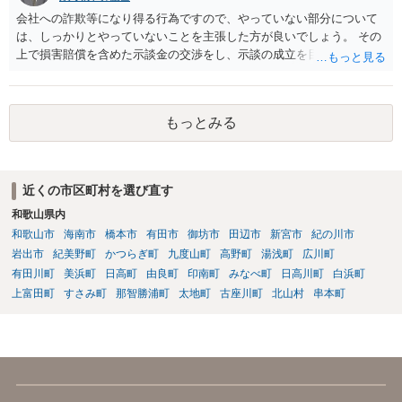
会社への詐欺等になり得る行為ですので、やっていない部分について
は、しっかりとやっていないことを主張した方が良いでしょう。 その
上で損害賠償を含めた示談金の交渉をし、示談の成立を目指す必要が
あるでしょう。
もっとみる
近くの市区町村を選び直す
和歌山県内
和歌山市
海南市
橋本市
有田市
御坊市
田辺市
新宮市
紀の川市
岩出市
紀美野町
かつらぎ町
九度山町
高野町
湯浅町
広川町
有田川町
美浜町
日高町
由良町
印南町
みなべ町
日高川町
白浜町
上富田町
すさみ町
那智勝浦町
太地町
古座川町
北山村
串本町