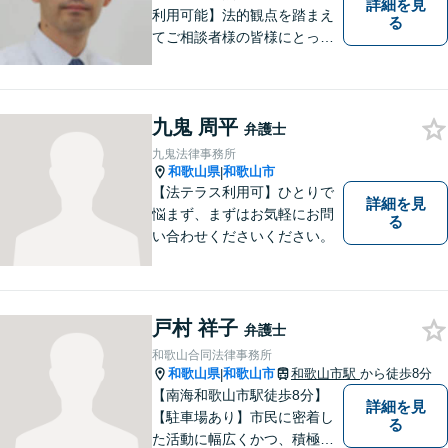
詳細を見
利用可能】法的観点を踏まえ
る
てご相談者様の皆様にとって
最良の解決を図ることに常に
心がけています。創設55年を
超える歴史ある事務所です。
九鬼 周平
【当日／夜間／応相談】お悩
弁護士
み事がございましたら、お気
九鬼法律事務所
軽にご相談下さい。
和歌山県
和歌山市
|
【法テラス利用可】ひとりで
詳細を見
悩まず、まずはお気軽にお問
る
い合わせくださいください。
戸村 祥子
弁護士
和歌山合同法律事務所
和歌山県
和歌山市
和歌山市駅
から徒歩8分
|
【南海和歌山市駅徒歩8分】
詳細を見
【駐車場あり】市民に密着し
る
た活動に幅広くかつ、積極的