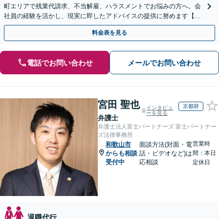
町エリアで残業代請求、不当解雇、ハラスメントでお悩みの方へ。会
社員の経験を活かし、現実に即したアドバイスの提供に努めます【労
使双方に対応】【Web面談OK】
料金表を見る
電話でお問い合わせ
メールでお問い合わせ
宮田 聖也
京都府
インタビュ
ーを見る
弁護士
弁護士法人富士パートナーズ 富士パートナー
ズ法律事務所
営業時
和歌山市
面談方法(対面・電
からも相談
話・ビデオなど)は
間：本日
受付中
応相談
定休日
退職代行