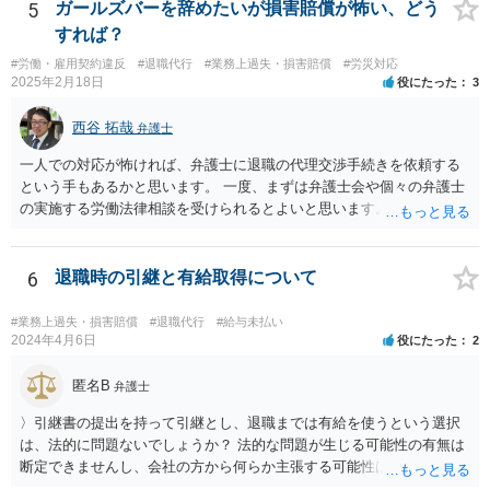
5
ガールズバーを辞めたいが損害賠償が怖い、どう
すれば？
#労働・雇用契約違反
#退職代行
#業務上過失・損害賠償
#労災対応
2025年2月18日
役にたった
3
西谷 拓哉
弁護士
一人での対応が怖ければ、弁護士に退職の代理交渉手続きを依頼する
という手もあるかと思います。 一度、まずは弁護士会や個々の弁護士
の実施する労働法律相談を受けられるとよいと思います。
6
退職時の引継と有給取得について
#業務上過失・損害賠償
#退職代行
#給与未払い
2024年4月6日
役にたった
2
匿名B
弁護士
〉引継書の提出を持って引継とし、退職までは有給を使うという選択
は、法的に問題ないでしょうか？ 法的な問題が生じる可能性の有無は
断定できませんし、会社の方から何らか主張する可能性はあります。
しかし、現実に損害賠償責任を負うことは、ほとんど考えられませ