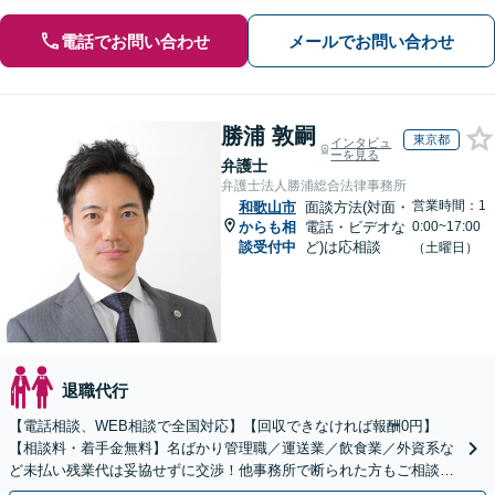
電話でお問い合わせ
メールでお問い合わせ
勝浦 敦嗣
東京都
インタビュ
ーを見る
弁護士
弁護士法人勝浦総合法律事務所
営業時間：1
和歌山市
面談方法(対面・
からも相
電話・ビデオな
0:00~17:00
談受付中
ど)は応相談
（土曜日）
退職代行
【電話相談、WEB相談で全国対応】【回収できなければ報酬0円】
【相談料・着手金無料】名ばかり管理職／運送業／飲食業／外資系な
ど未払い残業代は妥協せずに交渉！他事務所で断られた方もご相談く
ださい。【解決事例が豊富】土曜日も電話受付しています