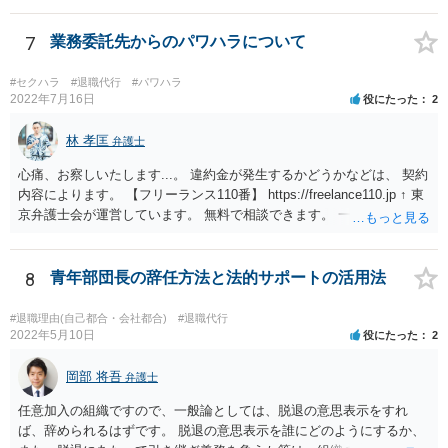
ん。 それよりも、書いておられる事情がある場合は、いつ、どのよう
な方法で、退職の意思及び退職日まで全日有給休暇を使用することを
7
業務委託先からのパワハラについて
会社に伝えるかが、問題になるかもしれないです。 場合よっては退職
代行の利用などもご検討なさってください。
#セクハラ
#退職代行
#パワハラ
2022年7月16日
役にたった
2
林 孝匡
弁護士
心痛、お察しいたします...。 違約金が発生するかどうかなどは、 契約
内容によります。 【フリーランス110番】 https://freelance110.jp ↑ 東
京弁護士会が運営しています。 無料で相談できます。 一度、ご相談す
ることを検討してみてください。 かりに違約金が発生するとしても、
「パワハラしてたよね」という材料で 減額交渉も可能かもしれませ
ん。
8
青年部団長の辞任方法と法的サポートの活用法
#退職理由(自己都合・会社都合)
#退職代行
2022年5月10日
役にたった
2
岡部 将吾
弁護士
任意加入の組織ですので、一般論としては、脱退の意思表示をすれ
ば、辞められるはずです。 脱退の意思表示を誰にどのようにするか、