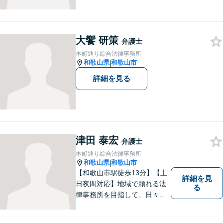
に取り組んでいます。離婚問
題／相続問題／刑事事件／借
金問題／労働問題など、幅広
大饗 研策
く対応可能。【地域に根ざし
弁護士
た弁護士】法律トラブルでお
本町通り綜合法律事務所
悩みの方は、お気軽にご相談
和歌山県
和歌山市
|
ください。
詳細を見る
津田 泰宏
弁護士
本町通り綜合法律事務所
和歌山県
和歌山市
|
【和歌山市駅徒歩13分】【土
詳細を見
日夜間対応】地域で頼れる法
る
律事務所を目指して、日々尽
力しています。刑事事件／交
通事故／相続／その他一般の