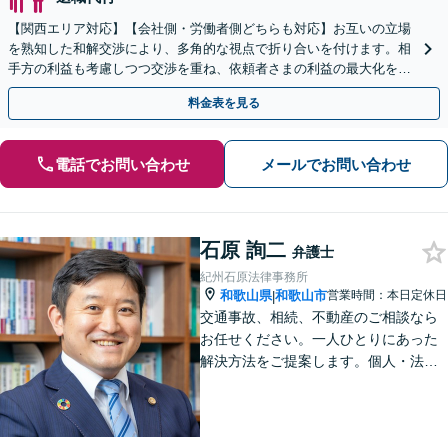
【関西エリア対応】【会社側・労働者側どちらも対応】お互いの立場
を熟知した和解交渉により、多角的な視点で折り合いを付けます。相
手方の利益も考慮しつつ交渉を重ね、依頼者さまの利益の最大化を目
指す「不当解雇／労災の損害賠償請求／未払い残業代請求」
料金表を見る
電話でお問い合わせ
メールでお問い合わせ
石原 詢二
弁護士
紀州石原法律事務所
和歌山県
和歌山市
営業時間：本日定休日
|
交通事故、相続、不動産のご相談なら
お任せください。一人ひとりにあった
解決方法をご提案します。個人・法人
問わず、お困りの方は弁護士にお気軽
にご相談ください。