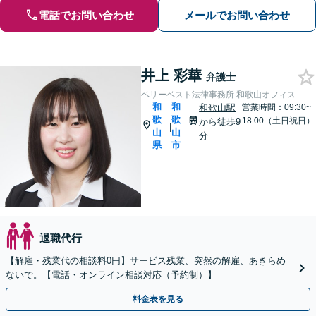
電話でお問い合わせ
メールでお問い合わせ
井上 彩華
弁護士
ベリーベスト法律事務所 和歌山オフィス
和
和
和歌山駅
営業時間：09:30~
歌
歌
18:00（土日祝日）
から徒歩9
|
山
山
分
県
市
退職代行
【解雇・残業代の相談料0円】サービス残業、突然の解雇、あきらめ
ないで。【電話・オンライン相談対応（予約制）】
料金表を見る