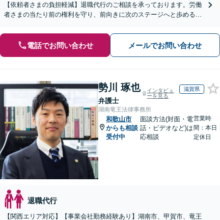
【依頼者さまの負担軽減】退職代行のご相談を承っております。労働
者さまの当たり前の権利を守り、前向きに次のステージへと歩めるよ
う全力でサポートいたします。
電話でお問い合わせ
メールでお問い合わせ
勢川 琢也
滋賀県
インタビュ
ーを見る
弁護士
湖南竜王法律事務所
営業時
和歌山市
面談方法(対面・電
からも相談
話・ビデオなど)は
間：本日
受付中
応相談
定休日
退職代行
【関西エリア対応】【事業会社勤務経験あり】湖南市、甲賀市、竜王