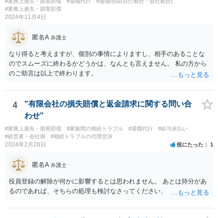
#業務上過失・損害賠償
#退職代行
#退職理由(自己都合・会社都合)
の条項が設けられている場合、その制約を受けることは考えられま
#業務上過失・損害賠償
す。
2024年11月4日
匿名A
弁護士
なり得ると考えますが、個別の事情によりますし、相手のあることな
のでスムーズに終わるかどうかは、なんとも言えません。 私の方から
のご助言は以上で終わります。
4
"有限会社の損失賠償と返金請求に関する問い合
わせ"
#業務上過失・損害賠償
#家族間の相続トラブル
#退職代行
#給与未払い
#経営者・会社側
#相続トラブルの代理交渉
2024年2月26日
役にたった
1
匿名A
弁護士
役員登録の解除が何かに影響するとは思われません。 あとは持分があ
るのであれば、そちらの処理も検討なさってください。