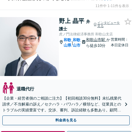
11件中 1-11件を表示
野上 晶平
弁
インタビューを
見る
護士
虎ノ門法律経済事務所 和歌山支店
和歌山市駅
か
営業時間：
和歌
和歌
|
山県
山市
本日定休日
ら徒歩10分
退職代行
【企業・経営者側のご相談に注力】【初回相談30分無料】未払残業代
請求／不当解雇の訴え／セクハラ・パワハラ／横領など、従業員との
トラブルの実績豊富です。交渉、審判、訴訟経験も多数あり。顧問契
約もお任せください【和歌山市駅５分】【Web相談可】
料金表を見る