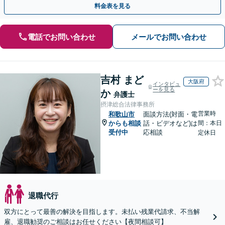
料金表を見る
電話でお問い合わせ
メールでお問い合わせ
吉村 まど
大阪府
インタビュ
ーを見る
か
弁護士
摂津総合法律事務所
営業時
和歌山市
面談方法(対面・電
からも相談
話・ビデオなど)は
間：本日
受付中
応相談
定休日
退職代行
双方にとって最善の解決を目指します。未払い残業代請求、不当解
雇、退職勧奨のご相談はお任せください【夜間相談可】