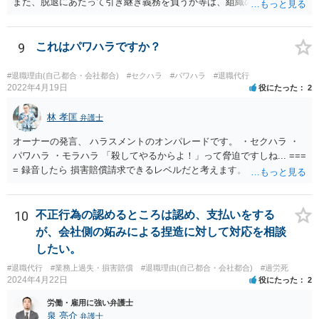
また、脱退にあたって引き継ぎ義務を負うか等は、組織の実態等を踏
まえて個別的に判断する必要があります。 弁護士に直接相談すれば、
もう少し具体的な対応方法についてアドバイスを受けられると思いま
す。
9
これはパワハラですか？
#退職理由(自己都合・会社都合)
#セクハラ
#パワハラ
#退職代行
2022年4月19日
役にたった
2
林 孝匡
弁護士
オーナーの発言、 ハラスメントのオンパレードです。 ・セクハラ ・
パワハラ ・モラハラ 「殺してやるからよ！」って脅迫ですしね... ===
= 録音したら 損害賠償請求できるレベルだと考えます。 ━━━━━━
━━━ ▼ ご参考になればと ━━━━━━━━━ ・証拠の集め方 ・訴
え方 ・パワハラ裁判例については、 私がブログを書いています。 プ
ロフィールのリンクから飛べます。 ご参考になれば幸いです。
10
不正行為の認めるところは認め、支払いをする
が、会社側の妬みによる捏造に対して対応を相談
したい。
#退職代行
#業務上過失・損害賠償
#退職理由(自己都合・会社都合)
#過労死
2024年4月22日
役にたった
2
労働・雇用に強い弁護士
泉 亮介
弁護士