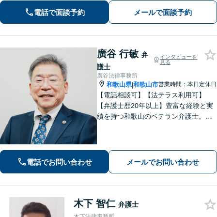
電話で面談予約
メールで面談予約
廣谷 行敏
弁
インタビューを
見る
護士
廣谷法律事務所
和歌山県
和歌山市
営業時間：本日定休日
|
【電話相談可】【法テラス利用可】
【弁護士歴20年以上】豊富な経験と実
績を持つ和歌山のベテラン弁護士。
【相続・遺言】他士業との連携でスピ
ーディーに解決【離婚・男女問題】女
性弁護士も在籍。DV／モラハラ・お子
さまの問題も親身に取り組む【夜間・
電話でお問い合わせ
メールでお問い合わせ
休日面談可】
木下 智仁
弁護士
木下法律事務所