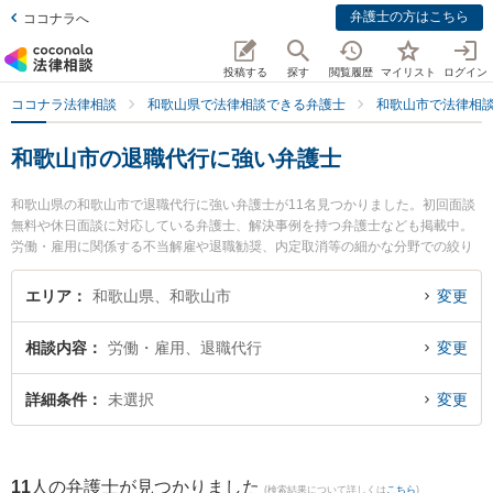
弁護士の方はこちら
ココナラへ
投稿する
探す
閲覧履歴
マイリスト
ログイン
ココナラ法律相談
和歌山県で法律相談できる弁護士
和歌山市で法律相
和歌山市の退職代行に強い弁護士
和歌山県の和歌山市で退職代行に強い弁護士が11名見つかりました。初回面談
無料や休日面談に対応している弁護士、解決事例を持つ弁護士なども掲載中。
労働・雇用に関係する不当解雇や退職勧奨、内定取消等の細かな分野での絞り
込み検索もでき便利です。特に虎ノ門法律経済事務所 和歌山支店の野上 晶平弁
護士やベリーベスト法律事務所 和歌山オフィスの井上 彩華弁護士、紀州石原法
エリア
和歌山県、和歌山市
変更
律事務所の石原 詢二弁護士のプロフィール情報や弁護士費用、強みなどが注目
されています。『和歌山市で土日や夜間に発生した退職代行のトラブルを今す
相談内容
労働・雇用、退職代行
変更
ぐに弁護士に相談したい』『退職代行のトラブル解決の実績豊富な近くの弁護
士を検索したい』『初回相談無料で退職代行を法律相談できる和歌山市内の弁
護士に相談予約したい』などでお困りの相談者さんにおすすめです。
詳細条件
未選択
変更
11
人の弁護士が見つかりました
(検索結果について詳しくは
こちら
)