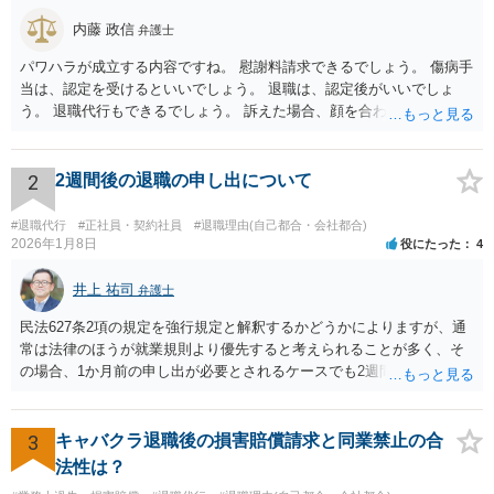
内藤 政信
弁護士
パワハラが成立する内容ですね。 慰謝料請求できるでしょう。 傷病手
当は、認定を受けるといいでしょう。 退職は、認定後がいいでしょ
う。 退職代行もできるでしょう。 訴えた場合、顔を合わすことは、あ
るかもしれません。 そのときは、弁護士も一緒ですから、いまより恐
れは 減じて来るでしょう。
2
2週間後の退職の申し出について
#退職代行
#正社員・契約社員
#退職理由(自己都合・会社都合)
2026年1月8日
役にたった
4
井上 祐司
弁護士
民法627条2項の規定を強行規定と解釈するかどうかによりますが、通
常は法律のほうが就業規則より優先すると考えられることが多く、そ
の場合、1か月前の申し出が必要とされるケースでも2週間前の退職予
告で退職の効果が生じると考えられます。 もっとも、退職1か月前の
申し出は世間のあらゆる業種で広く採用されたルールであり、それ自
体が不合理と判断されるようなものではないため、就業規則・退職金
3
キャバクラ退職後の損害賠償請求と同業禁止の合
規程において「正当な理由なく会社の承認を得ずに退職した場合や引
法性は？
継ぎを行わずに退職した場合に退職金を減額ないし不支給とする」旨