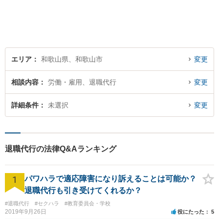
民事事件など、幅広く対応可
能です。まずはお気軽にご相
談ください。
エリア
和歌山県、和歌山市
変更
相談内容
労働・雇用、退職代行
変更
詳細条件
未選択
変更
退職代行の法律Q&Aランキング
1
パワハラで適応障害になり訴えることは可能か？
退職代行も引き受けてくれるか？
#退職代行
#セクハラ
#教育委員会・学校
2019年9月26日
役にたった
5