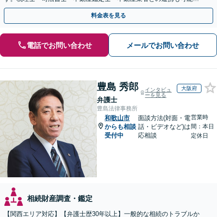
生前対策をお考えの方はお早めにご相談ください
料金表を見る
電話でお問い合わせ
メールでお問い合わせ
豊島 秀郎
大阪府
インタビュ
ーを見る
弁護士
豊島法律事務所
営業時
和歌山市
面談方法(対面・電
からも相談
話・ビデオなど)は
間：本日
受付中
応相談
定休日
相続財産調査・鑑定
【関西エリア対応】【弁護士歴30年以上】一般的な相続のトラブルか