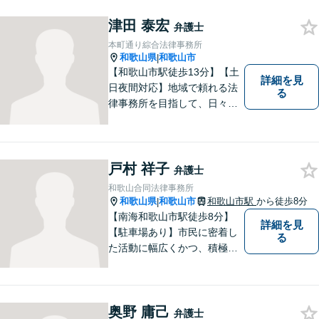
津田 泰宏
弁護士
本町通り綜合法律事務所
和歌山県
和歌山市
|
【和歌山市駅徒歩13分】【土
詳細を見
日夜間対応】地域で頼れる法
る
律事務所を目指して、日々尽
力しています。刑事事件／交
通事故／相続／その他一般の
民事事件など、幅広く対応可
能です。まずはお気軽にご相
戸村 祥子
弁護士
談ください。
和歌山合同法律事務所
和歌山県
和歌山市
和歌山市駅
から徒歩8分
|
【南海和歌山市駅徒歩8分】
詳細を見
【駐車場あり】市民に密着し
る
た活動に幅広くかつ、積極的
に取り組んでいます。離婚問
題／相続問題／刑事事件／借
金問題／労働問題など、幅広
奥野 庸己
く対応可能。【地域に根ざし
弁護士