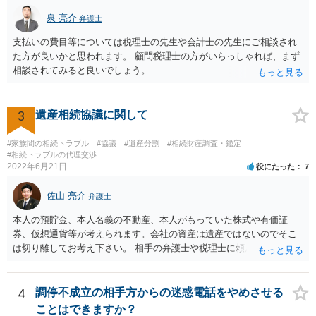
ば、まずそれを書くとよいです。 次に「申立ての理由」のところに、
泉 亮介
なぜ調停を申し立てたのか(例えば、あかささんと話合いが出来ない／
弁護士
決裂した、など)や亡くなった方・あかささん・お姉さん間の事情やい
支払いの費目等については税理士の先生や会計士の先生にご相談され
きさつなどが書かれていると思うので、あかささんから見てそれは違
た方が良いかと思われます。 顧問税理士の方がいらっしゃれば、まず
うと感じるところは、どのように違うのか、など書くとよいです。 そ
相談されてみると良いでしょう。
の他、お姉さんの申立書には書かれていないけど、どのように遺産を
分けるかを決めるについてあかささんが重要だと考える事情があれば
(例えば、○○のときにお姉さんは亡くなった方からお金を援助してもら
3
遺産相続協議に関して
った等)、それも書くとよいです。 書かない方が良いと思うことは、遺
産分割に関係ない(と思われる)いきさつを沢山盛り込むことだと考えま
#家族間の相続トラブル
#協議
#遺産分割
#相続財産調査・鑑定
す(あくまで遺産分割に関係することに留める方が、裁判所や調停委員
#相続トラブルの代理交渉
の方に事情を理解してもらいやすいと思います)。
2022年6月21日
役にたった
7
佐山 亮介
弁護士
本人の預貯金、本人名義の不動産、本人がもっていた株式や有価証
券、仮想通貨等が考えられます。会社の資産は遺産ではないのでそこ
は切り離してお考え下さい。 相手の弁護士や税理士に頼んでも守秘義
務を理由に断られる可能性が高いです。 資料は調停を起こしてから任
意に開示を求め、応じなければ「調査嘱託」という手続きを使って銀
行等に照会をかけることになるでしょう。 不動産は、相続登記が済ん
4
調停不成立の相手方からの迷惑電話をやめさせる
でいなければ市役所ないし区役所に、お子様と義父様のつながりがわ
ことはできますか？