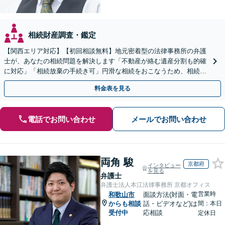
相続財産調査・鑑定
【関西エリア対応】【初回相談無料】地元密着型の法律事務所の弁護
士が、あなたの相続問題を解決します「不動産が絡む遺産分割も的確
に対応」「相続放棄の手続き可」円滑な相続をおこなうため、相続問
題は自分の代で解決しましょう【完全個室制】
料金表を見る
電話でお問い合わせ
メールでお問い合わせ
両角 駿
京都府
インタビュー
を見る
弁護士
弁護士法人本江法律事務所 京都オフィス
営業時
和歌山市
面談方法(対面・電
からも相談
話・ビデオなど)は
間：本日
受付中
応相談
定休日