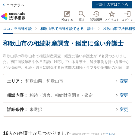
弁護士の方はこちら
ココナラへ
投稿する
探す
閲覧履歴
マイリスト
ログイン
ココナラ法律相談
和歌山県で法律相談できる弁護士
和歌山市で法律相
和歌山市の相続財産調査・鑑定に強い弁護士
和歌山県の和歌山市で相続財産調査・鑑定に強い弁護士が16名見つかりまし
た。初回面談無料や休日面談に対応している弁護士、解決事例を持つ弁護士な
ども掲載中。相続・遺言に関係する家族間の相続トラブルや認知症の相続、遺
産分割等の細かな分野での絞り込み検索もでき便利です。特に虎ノ門法律経済
事務所 和歌山支店の野上 晶平弁護士や紀州石原法律事務所の石原 詢二弁護
エリア
和歌山県、和歌山市
変更
士、廣谷法律事務所の廣谷 行敏弁護士のプロフィール情報や弁護士費用、強み
などが注目されています。『和歌山市で土日や夜間に発生した相続財産調査・
相談内容
相続・遺言、相続財産調査・鑑定
変更
鑑定のトラブルを今すぐに弁護士に相談したい』『相続財産調査・鑑定のトラ
ブル解決の実績豊富な近くの弁護士を検索したい』『初回相談無料で相続財産
調査・鑑定を法律相談できる和歌山市内の弁護士に相談予約したい』などでお
詳細条件
未選択
変更
困りの相談者さんにおすすめです。
16
人の弁護士が見つかりました
(検索結果について詳しくは
こちら
)