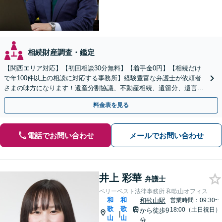
相続財産調査・鑑定
【関西エリア対応】【初回相談30分無料】【着手金0円】【相続だけ
で年100件以上の相談に対応する事務所】経験豊富な弁護士が依頼者
さまの味方になります！遺産分割協議、不動産相続、遺留分、遺言書
の作成など【烏丸御池駅7分】
料金表を見る
電話でお問い合わせ
メールでお問い合わせ
井上 彩華
弁護士
ベリーベスト法律事務所 和歌山オフィス
和
和
和歌山駅
営業時間：09:30~
歌
歌
18:00（土日祝日）
から徒歩9
|
山
山
分