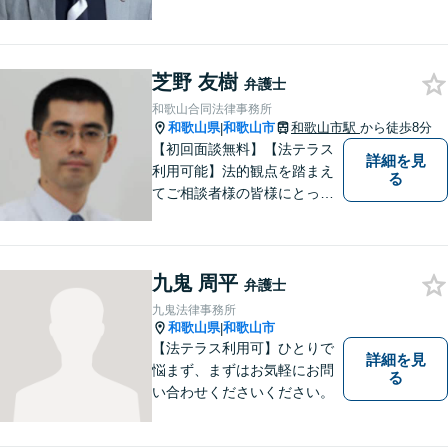
え、相談者の人生を背負って
活動してまいります。和歌山
はもちろん、関西・関東から
ご相談いただくこともありま
芝野 友樹
弁護士
す。
和歌山合同法律事務所
和歌山県
和歌山市
和歌山市駅
から徒歩8分
|
【初回面談無料】【法テラス
詳細を見
利用可能】法的観点を踏まえ
る
てご相談者様の皆様にとって
最良の解決を図ることに常に
心がけています。創設55年を
超える歴史ある事務所です。
九鬼 周平
【当日／夜間／応相談】お悩
弁護士
み事がございましたら、お気
九鬼法律事務所
軽にご相談下さい。
和歌山県
和歌山市
|
【法テラス利用可】ひとりで
詳細を見
悩まず、まずはお気軽にお問
る
い合わせくださいください。