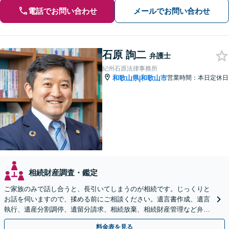
電話でお問い合わせ
メールでお問い合わせ
石原 詢二
弁護士
紀州石原法律事務所
和歌山県
和歌山市
営業時間：本日定休日
|
相続財産調査・鑑定
ご家族のみで話し合うと、長引いてしまうのが相続です。じっくりと
お話を伺いますので、揉める前にご相談ください。遺言書作成、遺言
執行、遺産分割調停、遺留分請求、相続放棄、相続財産管理など弁護
士にお任せください。【女性スタッフ在籍】
料金表を見る