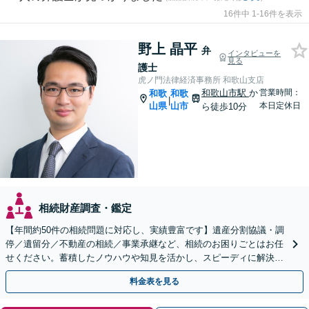
16件中 1-16件を表示
野上 晶平
弁
インタビューを
見る
護士
虎ノ門法律経済事務所 和歌山支店
和歌山市駅
か
営業時間：
和歌
和歌
|
山県
山市
本日定休日
ら徒歩10分
相続財産調査・鑑定
【年間約50件の相続問題に対応し、実績豊富です】遺産分割協議・調
停／遺留分／不動産の相続／事業承継など、相続のお困りごとはお任
せください。蓄積したノウハウや知見を活かし、スピーディに解決を
目指します【初回相談30分無料】【和歌山市駅５分】
料金表を見る