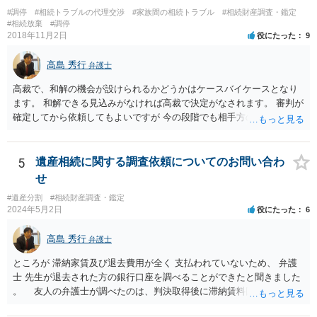
かる戸籍一式を揃えてもちこみ、「名寄せ」という手続きをすると、
#調停
#相続トラブルの代理交渉
#家族間の相続トラブル
#相続財産調査・鑑定
分かると思います。遺産分割協議書の偽造等により既に相続登記され
#相続放棄
#調停
てしまっている場合は、住所などに当たりをつけて登記名義を調べて
2018年11月2日
役にたった
9
探すことになるでしょう。 代理人弁護士を立てられるのはおすすめで
すが、現代では、各々が自由に価格設定をしていますので、特に相場
高島 秀行
弁護士
はお示しできません。ただし、かつて日本弁護士連合会が設けていた
報酬基準を踏まえて価格設定している弁護士は一定数いると思います
高裁で、和解の機会が設けられるかどうかはケースバイケースとなり
ので、それが一応の目安となるでしょう。
ます。 和解できる見込みがなければ高裁で決定がなされます。 審判が
確定してから依頼してもよいですが 今の段階でも相手方の連絡が迷惑
であれば 弁護士に依頼してもよいと思います。
5
遺産相続に関する調査依頼についてのお問い合わ
せ
#遺産分割
#相続財産調査・鑑定
2024年5月2日
役にたった
6
高島 秀行
弁護士
ところが 滞納家賃及び退去費用が全く 支払われていないため、 弁護
士 先生が退去された方の銀行口座を調べることができたと聞きました
。 友人の弁護士が調べたのは、判決取得後に滞納賃料回収のため
に、預金の有無及び残高の開示を求めたもので 判決を取るために、