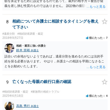
額を算定するために設定するものであって、裁判の相手方＝被告が疑
義を差し挟む性質のものではありません。 訴訟物の価額自体が裁判の
目的（審理の対象）となることもありませんので、上申書や証拠を出
したとしても、変更されることはありません。
8
相続について弁護士に相談するタイミングを教え
て下さい
#遺産分割
#相続財産調査・鑑定
2018年9月27日
役にたった
7
相続・遺言に強い弁護士
鈴木 崇裕
弁護士
話合いの余地がないようであれば，遺産分割を進めるためには法的手
続を採る必要があります。 やはり，弁護士への相談を早期になさるこ
とをお勧めいたします。
9
亡くなった母親の銀行口座の確認
#相続財産調査・鑑定
#家族間の相続トラブル
2025年6月18日
役にたった
4
高島 秀行
弁護士