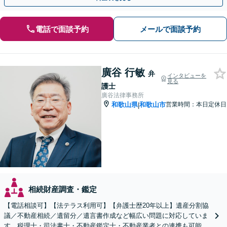
電話で面談予約
メールで面談予約
廣谷 行敏
弁
インタビューを
見る
護士
廣谷法律事務所
和歌山県
和歌山市
営業時間：本日定休日
|
相続財産調査・鑑定
【電話相談可】【法テラス利用可】【弁護士歴20年以上】遺産分割協
議／不動産相続／遺留分／遺言書作成など幅広い問題に対応していま
す。税理士・司法書士・不動産鑑定士・不動産業者との連携も可能。