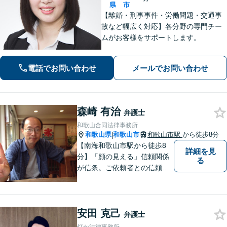
県
市
【離婚・刑事事件・労働問題・交通事
故など幅広く対応】各分野の専門チー
ムがお客様をサポートします。
電話でお問い合わせ
メールでお問い合わせ
森崎 有治
弁護士
和歌山合同法律事務所
和歌山県
和歌山市
和歌山市駅
から徒歩8分
|
【南海和歌山市駅から徒歩8
詳細を見
分】「顔の見える」信頼関係
る
が信条。ご依頼者との信頼関
係を大切にしています。お悩
みのことがございましたら、
まずはご相談ください。適切
安田 克己
な解決策を提案させていただ
弁護士
きます。