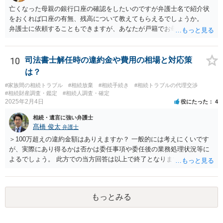
亡くなった母親の銀行口座の確認をしたいのですが弁護士名で紹介状
をおくれば口座の有無、残高について教えてもらえるでしょうか。
弁護士に依頼することもできますが、あなたが戸籍でお母さんの相続
人であり、相続人本人であることなどを証明すれば、口座の有無や残
高は教えてくれると思います。 自分ではよくわからないということ
であれば、弁護士に相談し依頼されたら良いと思います。
10
司法書士解任時の違約金や費用の相場と対応策
は？
#家族間の相続トラブル
#相続放棄
#相続手続き
#相続トラブルの代理交渉
#相続財産調査・鑑定
#相続人調査・確定
2025年2月4日
役にたった
4
相続・遺言に強い弁護士
髙橋 俊太
弁護士
＞100万超えの違約金額はありえますか？ 一般的には考えにくいです
が、実際にあり得るかは否かは委任事項や委任後の業務処理状況等に
よるでしょう。 此方での当方回答は以上で終了となりますが、参考に
なりましたら幸いです。
もっとみる