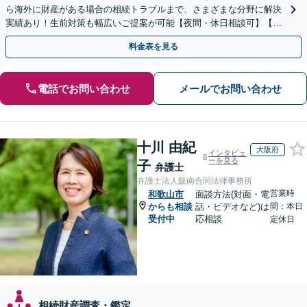
ら海外に財産がある場合の相続トラブルまで、さまざまな分野に解決
実績あり！生前対策も幅広いご提案が可能【夜間・休日相談可】【完
全個室】
料金表を見る
電話でお問い合わせ
メールでお問い合わせ
十川 由紀
大阪府
インタビュ
ーを見る
子
弁護士
弁護士法人阪南合同法律事務所
営業時
和歌山市
面談方法(対面・電
からも相談
話・ビデオなど)は
間：本日
受付中
応相談
定休日
相続財産調査・鑑定