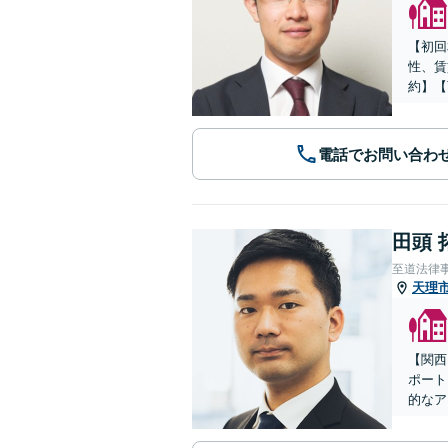
【初回
性、賃
約】【
電話でお問い合わ
田頭 
至道法律
天理
【関西
ポート
的なア