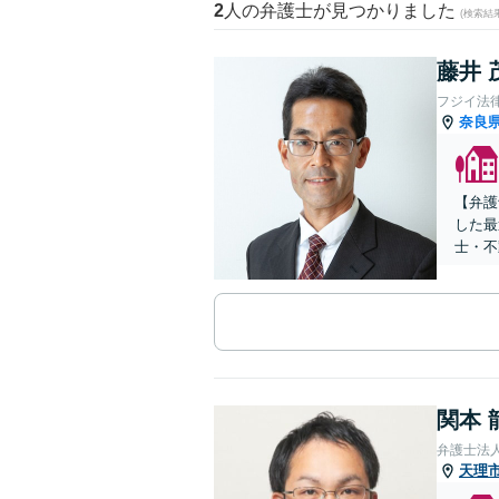
2
人の弁護士が見つかりました
(検索結
藤井 
フジイ法
奈良
【弁護
した最
士・不
関本 
弁護士法
天理