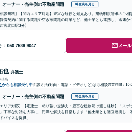
オーナー・売主側の不動産問題
料金表を見る
相談無料】【関西エリア対応】豊富な経験と知見あり。建物明渡請求のご相
貸借契約に関する問題や空き家問題の対策など。他士業とも連携し、迅速か
西宮北口駅3分】
せ
メール
拓也
弁護士
事務所
市
からも相談受付中
面談方法(対面・電話・ビデオなど)は応相談
営業時間：10:
オーナー・売主側の不動産問題
料金表を見る
エリア対応】【宅建士｜粘り強い交渉力・豊富な建物明け渡し経験】「スポ
」丁寧な対話を大事に、円満な解決を目指します「他士業とも適宜連携し、
ドバイスを提供」