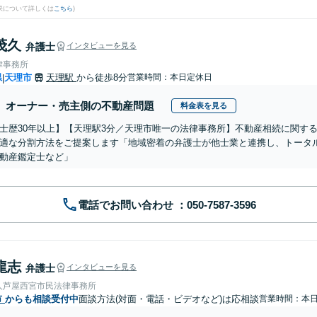
果について詳しくは
こちら
)
茂久
弁護士
インタビューを見る
律事務所
県
天理市
天理駅
から徒歩8分
営業時間：本日定休日
|
オーナー・売主側の不動産問題
料金表を見る
士歴30年以上】【天理駅3分／天理市唯一の法律事務所】不動産相続に関す
適な分割方法をご提案します「地域密着の弁護士が他士業と連携し、トータ
動産鑑定士など」
電話でお問い合わせ
龍志
弁護士
インタビューを見る
人芦屋西宮市民法律事務所
市
からも相談受付中
面談方法(対面・電話・ビデオなど)は応相談
営業時間：本