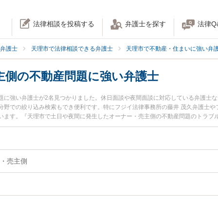
法律相談を投稿する
弁護士を探す
法律Q
弁護士
天理市で法律相談できる弁護士
天理市で不動産・住まいに強い弁
主側の不動産問題に強い弁護士
題に強い弁護士が2名見つかりました。休日面談や夜間面談に対応している弁護士
分野での絞り込み検索もでき便利です。特にフジイ法律事務所の藤井 茂久弁護士や
います。『天理市で土日や夜間に発生したオーナー・売主側の不動産問題のトラブ
な近くの弁護士を検索したい』『初回相談無料でオーナー・売主側の不動産問題を
。
・売主側