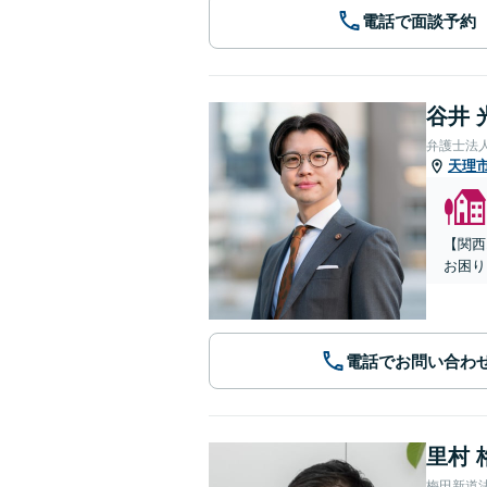
電話で面談予約
谷井 
弁護士法
天理
【関西
お困り
電話でお問い合わ
里村 
梅田新道