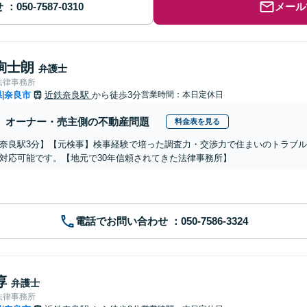
せ
メール
絢士朗
弁護士
法律事務所
県
奈良市
近鉄奈良駅
から徒歩3分
営業時間：本日定休日
|
オーナー・売主側の不動産問題
料金表を見る
奈良駅3分】【元検事】検事経験で培った調査力・交渉力で住まいのトラブ
対応可能です。【地元で30年信頼されてきた法律事務所】
電話でお問い合わせ
淳
弁護士
法律事務所