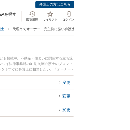
弁護士の方はこちら
&Aを探す
閲覧履歴
マイリスト
ログイン
護士
天理市でオーナー・売主側に強い弁護士
なども掲載中。不動産・住まいに関係する立ち退
フジイ法律事務所の加見 旬嗣弁護士のプロフィ
ルを今すぐに弁護士に相談したい』『オーナー・
法律相談できる天理市内の弁護士に相談予約した
変更
変更
変更