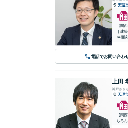
天理
【関西
｜建築
ｍ相談
電話でお問い合わ
上田 
神戸さき
天理
【関西
ちろん