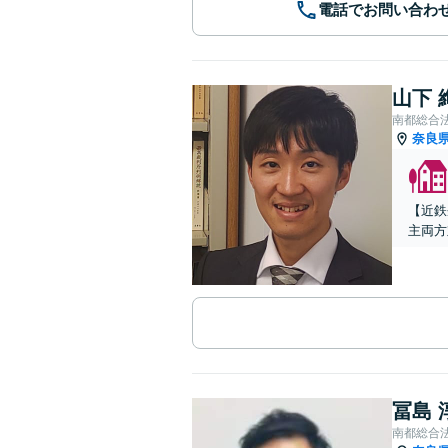
電話でお問い合わ
山下 
南都総合
奈良
【近鉄
主両方
冨島 
南都総合