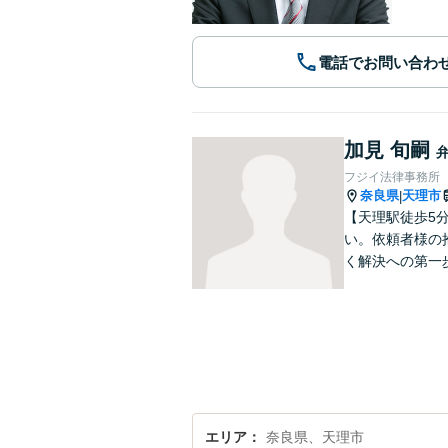
電話でお問い合わ
加見 旬嗣
フジイ法律事務所
奈良県
天理市
|
【天理駅徒歩5
い。依頼者様の
く解決への第一
エリア
奈良県、天理市