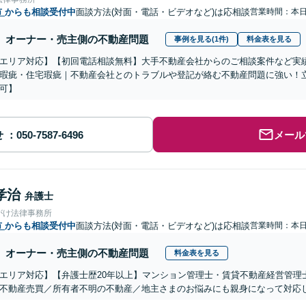
市
からも相談受付中
面談方法(対面・電話・ビデオなど)は応相談
営業時間：本
オーナー・売主側の不動産問題
事例を見る(1件)
料金表を見る
エリア対応】【初回電話相談無料】大手不動産会社からのご相談案件など実
瑕疵・住宅瑕疵｜不動産会社とのトラブルや登記が絡む不動産問題に強い！立
可】
せ
メール
孝治
弁護士
がけ法律事務所
市
からも相談受付中
面談方法(対面・電話・ビデオなど)は応相談
営業時間：本
オーナー・売主側の不動産問題
料金表を見る
エリア対応】【弁護士歴20年以上】マンション管理士・賃貸不動産経営管理
不動産売買／所有者不明の不動産／地主さまのお悩みにも親身になって対応