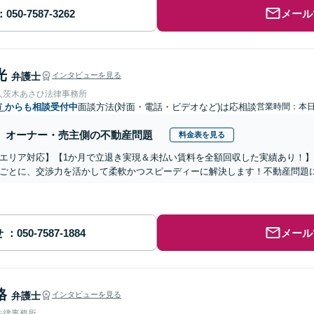
メール
光
弁護士
インタビューを見る
人茨木あさひ法律事務所
市
からも相談受付中
面談方法(対面・電話・ビデオなど)は応相談
営業時間：本
オーナー・売主側の不動産問題
料金表を見る
エリア対応】【1か月で立退き実現＆未払い賃料を全額回収した実績あり！
ごとに、交渉力を活かして柔軟かつスピーディーに解決します！不動産問題
せ
メール
格
弁護士
インタビューを見る
法律事務所