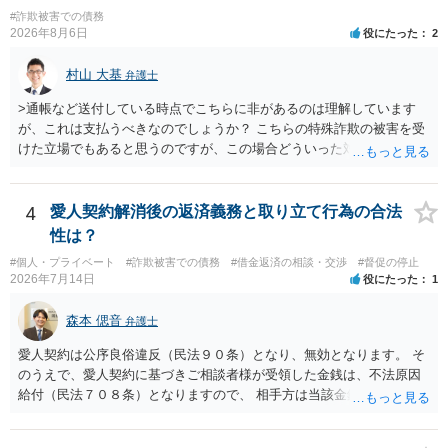
かもしれません。
#詐欺被害での債務
2026年8月6日
役にたった
2
村山 大基
弁護士
>通帳など送付している時点でこちらに非があるのは理解しています
が、これは支払うべきなのでしょうか？ こちらの特殊詐欺の被害を受
けた立場でもあると思うのですが、この場合どういった対処が必要で
しょうか？ →依頼するかどうかは別にして、弁護士に相談に行った方
がいいとは思います。 そもそも、特殊詐欺関係なく旦那さんの行為
は法に触れる可能性もあります。 ＞100万を支払わず穏便に和解する
4
愛人契約解消後の返済義務と取り立て行為の合法
ことは可能でしょうか？ →一般的には難しいです。相談者さんも１０
性は？
０万円の被害を受けたとして、１円も払わないで和解したいと言われ
#個人・プライベート
#詐欺被害での債務
#借金返済の相談・交渉
#督促の停止
たら、 できるだけ重い刑罰を与えて欲しい、と思われるのではない
2026年7月14日
役にたった
1
でしょうか。 ＞弁護士さんに入ってもらうことで支払額が下がること
はありますか？ そこはあり得ます、ただ、弁護士費用かけるならその
森本 偲音
弁護士
分賠償に回すことも考えられるので、 兼ね合いは考えてみましょう。
愛人契約は公序良俗違反（民法９０条）となり、無効となります。 そ
のうえで、愛人契約に基づきご相談者様が受領した金銭は、不法原因
給付（民法７０８条）となりますので、 相手方は当該金銭の返還請求
をすることはできません。 以上、ご参考までに。