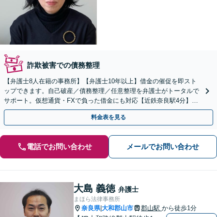
詐欺被害での債務整理
【弁護士8人在籍の事務所】【弁護士10年以上】借金の催促を即スト
ップできます。自己破産／債務整理／任意整理を弁護士がトータルで
サポート。仮想通貨・FXで負った借金にも対応【近鉄奈良駅4分】
【夜間・休日の相談可能】【オンライン相談可能】
料金表を見る
電話でお問い合わせ
メールでお問い合わせ
大島 義徳
弁護士
まほら法律事務所
奈良県
大和郡山市
郡山駅
から徒歩1分
|