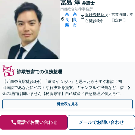
冨島 淳
弁護士
南都総合法律事務所
奈
奈
近鉄奈良駅
か
営業時間：本
良
良
|
日定休日
ら徒歩3分
県
市
詐欺被害での債務整理
【近鉄奈良駅徒歩3分】「返済がつらい」と思ったら今すぐ相談！初
回面談であなたにベストな解決策を提案。ギャンブルや浪費など、借
金の理由は問いません【秘密厳守】自己破産／任意整理／個人再生
「家族に知られないよう債務整理したい」という方も対応可能
料金表を見る
電話でお問い合わせ
メールでお問い合わせ