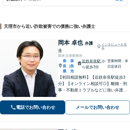
天理市から近い詐欺被害での債務に強い弁護士
岡本 卓也
弁護
インタビューを見
る
士
岡本法律事務所
奈
奈
近鉄奈良駅
か
営業時間：本
良
良
|
日定休日
ら徒歩3分
県
市
【初回相談無料】【近鉄奈良駅徒歩3
分】【オンライン相談可◎】離婚・刑
事・不動産トラブルなどに強い弁護士
です。奈良を中心にご相談、ご依頼に
対応しています。お一人で悩まれず、
電話でお問い合わせ
メールでお問い合わせ
まずはお気軽に電話いただけたらと思
います。【土日夜間面談】【出張相
談】