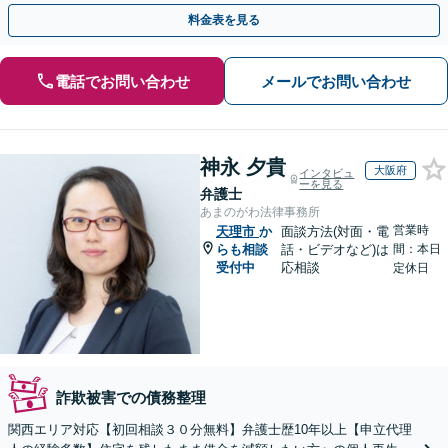
た生活再建のサポートが充実」【完全個室相談】
料金表を見る
電話でお問い合わせ
メールでお問い合わせ
神永 夕貴
大阪府
インタビュ
ーを見る
弁護士
あまのがわ法律事務所
営業時
天理市
か
面談方法(対面・電
らも相談
話・ビデオなど)は
間：本日
受付中
応相談
定休日
詐欺被害での債務整理
関西エリア対応【初回相談３０分無料】弁護士歴10年以上【申立代理