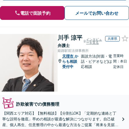
電話で面談予約
メールでお問い合わせ
川手 涼平
兵庫県
インタビュ
ーを見る
弁護士
姫路駅前法律事務所
営業時
天理市
か
面談方法(対面・電
らも相談
話・ビデオなど)は
間：本日
受付中
応相談
定休日
詐欺被害での債務整理
【関西エリア対応】【無料相談】【分割払OK】「定期的な連絡と丁
寧な説明を徹底」早めの相談が最適な解決につながります。自己破
産、個人再生、任意整理の中から最適な方法をご提案「将来を見据え