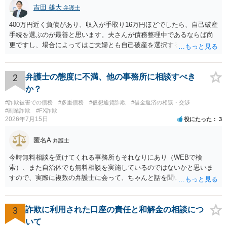
吉田 雄大
弁護士
400万円近く負債があり、収入が手取り16万円ほどでしたら、自己破産
手続を選ぶのが最善と思います。夫さんが債務整理中であるならば尚
更ですし、場合によってはご夫婦とも自己破産を選択する方法もある
と思います。
2
弁護士の態度に不満、他の事務所に相談すべき
か？
#詐欺被害での債務
#多重債務
#仮想通貨詐欺
#借金返済の相談・交渉
#副業詐欺
#FX詐欺
2026年7月15日
役にたった
3
匿名A
弁護士
今時無料相談を受けてくれる事務所もそれなりにあり（WEBで検
索）、また自治体でも無料相談を実施しているのではないかと思いま
すので、実際に複数の弁護士に会って、ちゃんと話を聞いてくれる
方、高圧的ではない方に相談した方が良いでしょう。その弁護士の方
はそもそも事案を把握できていないようですので、御相談の案件につ
いては弁護士として能力不足なのかもしれません。相手にしない方が
3
詐欺に利用された口座の責任と和解金の相談につ
良いと思います。ただ、仮想通貨詐欺の被害回復は現実的には難しい
いて