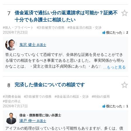
借りたお金の返済か、勝手につけられた利息がが分かりませんが、借
りたお金は返さなければいけませんし、勝手につけた利息は返済不要
です。 以上、ご参考まで。
7
借金返済で過払い分の返還請求は可能か？証拠不
十分でも弁護士に相談したい
#個人・プライベート
#詐欺被害での債務
#借金返済の相談・交渉
2026年7月23日
役にたった
2
鬼沢 健士
弁護士
答えになっていなくて恐縮ですが、全体的な証拠を見せることができ
る場での相談をするべき事案であると思いました。 事実関係から明ら
かなことは、 ・貸主と借主は不貞関係にあった ・あなたから相手に金
銭を振り込んだ形跡がある ということでしょう。 相手の反論として予
想されるのは、 ・もらったものだ ・貸したかもしれないが、不法原因
給付ではない でしょう。 書かれた情報だけからは、不法原因給付であ
8
完済した借金についての相談です
るといえそうなものはありませんでした。 不貞当事者間での貸金だか
らといって不法原因給付になるわけではありません。 あなたが性行為
#消費者金融
#詐欺被害での債務
#借金返済の相談・交渉
#時効の援用
をしたくてお金を払ってお願いしていたという事情などが必要です。
#督促の停止
2026年7月17日
役にたった
1
借金・債務整理に強い弁護士
瀬戸 伸一
弁護士
アイフルの処理が誤っているという可能性もありますが、多くは、債