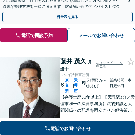
人の経験多数】住宅を残したまま借金を減額したい方への個人再生、
適切な整理方法を一緒に考えます【家計簿からのアドバイス】借金を
繰り返さない生活再建を目指しましょう。
料金表を見る
電話で面談予約
メールでお問い合わせ
藤井 茂久
弁
インタビューを
見る
護士
フジイ法律事務所
奈
天
天理駅
から
営業時間：本
良
理
|
日定休日
徒歩8分
県
市
【弁護士歴30年以上】【天理駅3分／天
理市唯一の法律事務所】法的知識と人
間関係への配慮を両立させた解決策を
ご提案いたします。「士業との連携で
トータルサポートを実現／税理士・司
電話でお問い合わせ
法書士・不動産鑑定士など」相続に関