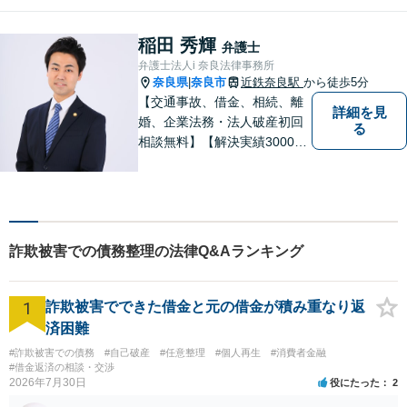
らっしゃる不安や、ご希望を
丁寧にお伺いいたします。
稲田 秀輝
弁護士
弁護士法人i 奈良法律事務所
奈良県
奈良市
近鉄奈良駅
から徒歩5分
|
【交通事故、借金、相続、離
詳細を見
婚、企業法務・法人破産初回
る
相談無料】【解決実績3000件
超】 交通事故・借金（債務整
理）・離婚・相続・労働問
題・不動産トラブル・企業法
務のお悩みは【弁護士法人ｉ
（アイ）奈良法律事務所】に
詐欺被害での債務整理の法律Q&Aランキング
おまかせください！
1
詐欺被害でできた借金と元の借金が積み重なり返
済困難
#詐欺被害での債務
#自己破産
#任意整理
#個人再生
#消費者金融
#借金返済の相談・交渉
2026年7月30日
役にたった
2