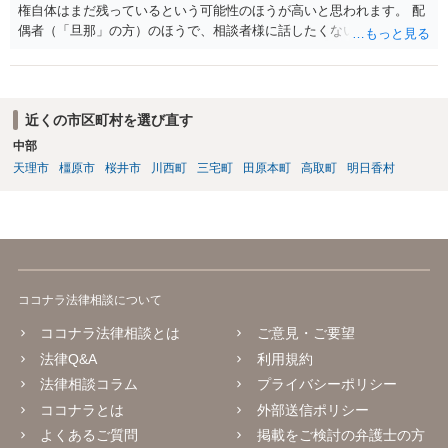
権自体はまだ残っているという可能性のほうが高いと思われます。 配
偶者（「旦那」の方）のほうで、相談者様に話したくない事情等もあ
るのではないかと推察いたします。 長期間経過していれば、消滅時効
援用という方法も取れる可能性があるため、御主人に法律事務所に相
談にいくように説得されてはどうでしょうか。相談者様が一緒だと話
せない事情もあるかもしれないのでおひとりで行ってもらうほうがい
近くの市区町村を選び直す
いかもしれません。 配偶者の債務がある状態で配偶者が亡くなると債
中部
務を相談者様が相続するという状態になる（相続放棄などの亡くなっ
天理市
橿原市
桜井市
川西町
三宅町
田原本町
高取町
明日香村
てからの方法もありますが）ため、相談者様にも関係することだとし
て相談にいくようにお話してみてはどうでしょうか。
ココナラ法律相談について
ココナラ法律相談とは
ご意見・ご要望
法律Q&A
利用規約
法律相談コラム
プライバシーポリシー
ココナラとは
外部送信ポリシー
よくあるご質問
掲載をご検討の弁護士の方