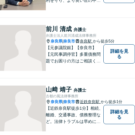
利を守り、より良い世の中に
していくことに全力を尽くし
ます。金銭問題／男女問題／
交通事故／刑事事件に注力し
ています。法律トラブルでお
前川 清成
弁護士
悩みごとがありましたら、お
弁護士法人前川清成法律事務所
気軽にご相談ください。
奈良県
奈良市
奈良駅
から徒歩5分
|
【元参議院銀】【奈良市】
詳細を見
【元民事調停官】多重債務問
る
題でお困りの方はご相談くだ
さい。その他、一般民事事件
も対応しております。奈良市
大宮町でお困りの方がいまし
たら、一度ご相談ください。
山﨑 靖子
弁護士
古都の風法律事務所
奈良県
奈良市
近鉄奈良駅
から徒歩1分
|
【近鉄奈良駅徒歩1分】相続、
詳細を見
離婚、交通事故、債務整理な
る
ど。法律トラブルは早めに弁
護士へ相談することが重要で
す。ご依頼者さまの抱えてい