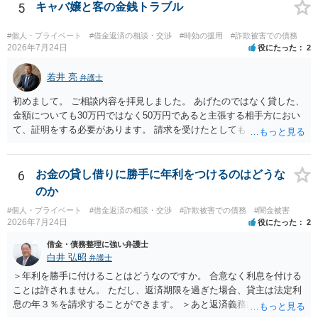
5
キャバ嬢と客の金銭トラブル
#個人・プライベート
#借金返済の相談・交渉
#時効の援用
#詐欺被害での債務
2026年7月24日
役にたった
2
若井 亮
弁護士
初めまして。 ご相談内容を拝見しました。 あげたのではなく貸した、
金額についても30万円ではなく50万円であると主張する相手方におい
て、証明をする必要があります。 請求を受けたとしても、もらったも
のであることを伝え、貸したというのであれば証拠を出すよう申し入
れることになるでしょう。 請求があるまでは、こちらからアクション
を起こす必要はないかと思います。
6
お金の貸し借りに勝手に年利をつけるのはどうな
のか
#個人・プライベート
#借金返済の相談・交渉
#詐欺被害での債務
#闇金被害
2026年7月24日
役にたった
2
借金・債務整理に強い弁護士
白井 弘昭
弁護士
＞年利を勝手に付けることはどうなのですか。 合意なく利息を付ける
ことは許されません。 ただし、返済期限を過ぎた場合、貸主は法定利
息の年３％を請求することができます。 ＞あと返済義務はありますか