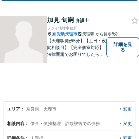
わる問題を総合的に解決へ導きます
加見 旬嗣
弁護士
フジイ法律事務所
奈良県
天理市
天理駅
から徒歩8分
|
【天理駅徒歩5分】【土日・夜
詳細を見
間相談可】【完全個室対応】
る
法律問題でお困りでしたらお
早めにご相談ください。依頼
者様の抱えていらっしゃる不
安や、ご希望を丁寧にお伺い
いたします。お早めのご相談
が納得のいく解決への第一歩
です。
エリア
奈良県、天理市
変更
相談内容
借金・債務整理、詐欺被害での債務
変更
詳細条件
未選択
変更