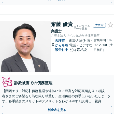
齋藤 優貴
大阪府
インタビュ
ーを見る
弁護士
弁護士法人リベルタ総合法律事務所
営業時間：09:
天理市
面談方法(対面・
からも相
電話・ビデオな
30~20:00（土
談受付中
ど)は応相談
日祝日）
詐欺被害での債務整理
【関西エリア対応】債務整理や過払い金に豊富な対応実績あり！相談
者さまのご要望を可能な限り尊重し、生活再建のお手伝いをいたしま
す。各手続きのメリットやデメリットをわかりやすく説明し、親身な
対応を心がけます【初回相談無料】
料金表を見る