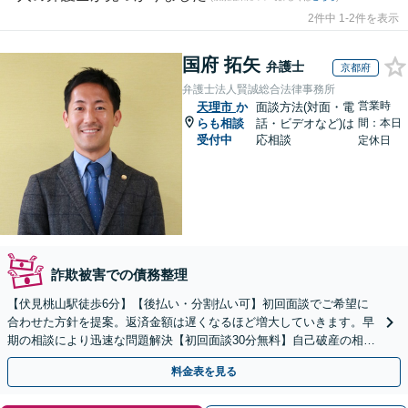
2件中 1-2件を表示
国府 拓矢
弁護士
京都府
弁護士法人賢誠総合法律事務所
営業時
天理市
か
面談方法(対面・電
らも相談
話・ビデオなど)は
間：本日
受付中
応相談
定休日
詐欺被害での債務整理
【伏見桃山駅徒歩6分】【後払い・分割払い可】初回面談でご希望に
合わせた方針を提案。返済金額は遅くなるほど増大していきます。早
期の相談により迅速な問題解決【初回面談30分無料】自己破産の相談
や、自宅や愛車を残したい方もお任せください。
料金表を見る