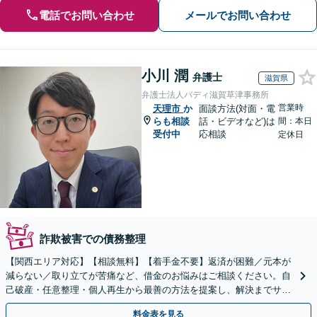
電話でお問い合わせ
メールでお問い合わせ
小川 潤
弁護士
滋賀県
弁護士法人バディ滋賀草津事務所
営業時
天理市
か
面談方法(対面・電
らも相談
話・ビデオなど)は
間：本日
受付中
応相談
定休日
詐欺被害での債務整理
【関西エリア対応】【相談無料】【着手金不要】返済が困難／元本が
減らない／取り立てが苦痛など、借金のお悩みはご相談ください。自
己破産・任意整理・個人再生から最善の方法を提案し、解決までサポ
ート【電話は弁護士直通】土日祝・電話やWeb相談も対応
料金表を見る