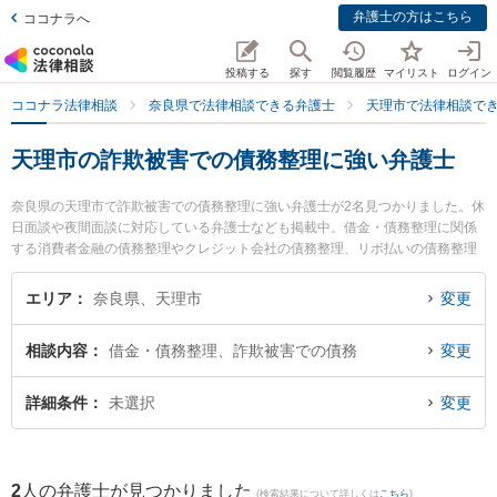
弁護士の方はこちら
ココナラへ
投稿する
探す
閲覧履歴
マイリスト
ログイン
ココナラ法律相談
奈良県で法律相談できる弁護士
天理市で法律相談で
天理市の詐欺被害での債務整理に強い弁護士
奈良県の天理市で詐欺被害での債務整理に強い弁護士が2名見つかりました。休
日面談や夜間面談に対応している弁護士なども掲載中。借金・債務整理に関係
する消費者金融の債務整理やクレジット会社の債務整理、リボ払いの債務整理
等の細かな分野での絞り込み検索もでき便利です。特にフジイ法律事務所の藤
井 茂久弁護士やフジイ法律事務所の加見 旬嗣弁護士のプロフィール情報や弁護
エリア
奈良県、天理市
変更
士費用、強みなどが注目されています。『天理市で土日や夜間に発生した詐欺
被害での債務整理のトラブルを今すぐに弁護士に相談したい』『詐欺被害での
相談内容
借金・債務整理、詐欺被害での債務
変更
債務整理のトラブル解決の実績豊富な近くの弁護士を検索したい』『初回相談
無料で詐欺被害での債務整理を法律相談できる天理市内の弁護士に相談予約し
たい』などでお困りの相談者さんにおすすめです。
詳細条件
未選択
変更
2
人の弁護士が見つかりました
(検索結果について詳しくは
こちら
)