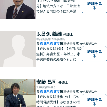
【JR大和路線郡山駅徒歩1
詳細を見
分】地域の方々が、日常生活
る
で起きる問題の予防策を講じ
たい時や、既に問題を抱えて
何から手を付けてよいか分か
らない時に、まず相談できる
身近な弁護士を目指していま
以呂免 義雄
弁護士
す。
以呂免義雄法律事務所
奈良県
奈良市
近鉄奈良駅
から徒歩1分
|
【近鉄奈良駅1分】【初回相談
詳細を見
無料】弁護士歴30年以上、家
る
事調停委員の経験をもとに複
雑な相続問題も依頼者様の状
況に合わせ、適切なアドバイ
スをご提供いたします。相続
発生前のご相談も受け付けて
安藤 昌司
弁護士
おります。【電話相談可】
安藤法律事務所
奈良県
奈良市
近鉄奈良駅
から徒歩1分
|
【近鉄奈良駅徒歩1分】【24
詳細を見
時間電話受付】みなさまの権
る