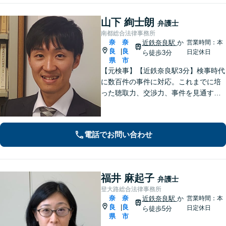
山下 絢士朗
弁護士
南都総合法律事務所
奈
奈
近鉄奈良駅
か
営業時間：本
良
良
|
日定休日
ら徒歩3分
県
市
【元検事】【近鉄奈良駅3分】検事時代
に数百件の事件に対応。これまでに培
った聴取力、交渉力、事件を見通す分
析力で、依頼者の方が最善の選択をす
る手助けをいたします。経験の全てを
注ぎ、地元奈良のために尽くします。
電話でお問い合わせ
【法テラス利用可】
福井 麻起子
弁護士
登大路総合法律事務所
奈
奈
近鉄奈良駅
か
営業時間：本
良
良
|
日定休日
ら徒歩5分
県
市