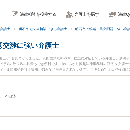
法律相談を投稿する
弁護士を探す
法律Q
弁護士
明石市で法律相談できる弁護士
明石市で離婚・男女問題に強い弁
意交渉に強い弁護士
護士が5名見つかりました。初回面談無料や休日面談に対応している弁護士、解決
分野での絞り込み検索もでき便利です。特にあかし興起法律事務所の渡邉 友弁護士
フィール情報や弁護士費用、強みなどが注目されています。『明石市で土日や夜間に
渉のトラブル解決の実績豊富な近くの弁護士を検索したい』『初回相談無料で離婚
んにおすすめです。
こと自体