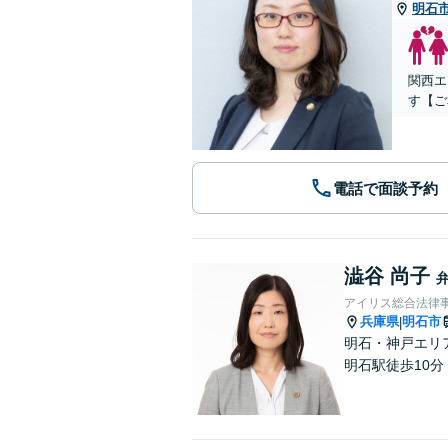
明石
関西エ
す【ご
電話で面談予約
澁谷 尚子
アイリス総合法律
兵庫県
明石市
|
明石・神戸エリ
明石駅徒歩10