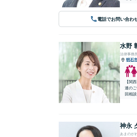
電話でお問い合わ
水野 
法律事務
明石
【関西
連のご
回相談
神永 
あまのが