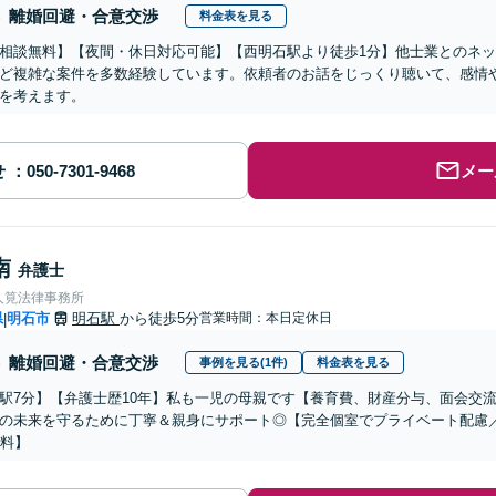
離婚回避・合意交渉
料金表を見る
相談無料】【夜間・休日対応可能】【西明石駅より徒歩1分】他士業とのネ
ど複雑な案件を多数経験しています。依頼者のお話をじっくり聴いて、感情
を考えます。
せ
メー
南
弁護士
人筧法律事務所
県
明石市
明石駅
から徒歩5分
営業時間：本日定休日
|
離婚回避・合意交渉
事例を見る(1件)
料金表を見る
駅7分】【弁護士歴10年】私も一児の母親です【養育費、財産分与、面会交
の未来を守るために丁寧＆親身にサポート◎【完全個室でプライベート配慮
無料】