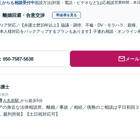
市
からも相談受付中
面談方法(対面・電話・ビデオなど)は応相談
営業時間：本
離婚回避・合意交渉
料金表を見る
リア対応／【弁護士歴10年以上】協議・調停、不倫・DV・モラハラ、親権
本人様対応をバックアップするプランもあります】子連れ相談・オンライン相
メール
弁護士
事務所
人丸前駅
から徒歩5分
アの身近な法律相談所。離婚／事故 ／相続／債務のご相談は平日初回３
分，裁判所前】【土日祝対応可】