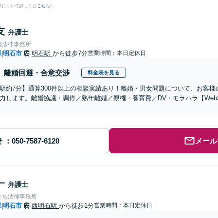
果について詳しくは
こちら
)
友
弁護士
起法律事務所
県
明石市
明石駅
から徒歩7分
営業時間：本日定休日
|
離婚回避・合意交渉
料金表を見る
駅約7分】通算300件以上の相談実績あり！離婚・男女問題について、お客
力します。離婚協議・調停／熟年離婚／親権・養育費／DV・モラハラ【We
せ
メール
一
弁護士
まち法律事務所
県
明石市
西明石駅
から徒歩1分
営業時間：本日定休日
|