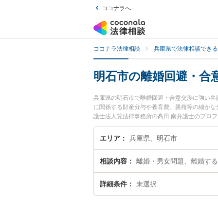
ココナラへ
ココナラ法律相談
兵庫県で法律相談できる
明石市の離婚回避・合
兵庫県の明石市で離婚回避・合意交渉に強い弁
に関係する財産分与や養育費、親権等の細かな
護士法人筧法律事務所の髙田 南弁護士のプロ
ぐに弁護士に相談したい』『離婚回避・合意交
士に相談予約したい』などでお困りの相談者さ
エリア
兵庫県、明石市
相談内容
離婚・男女問題、離婚する
詳細条件
未選択