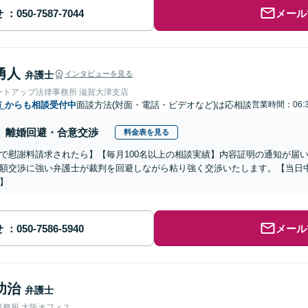
せ
メール
勇人
弁護士
インタビューを見る
ートアップ法律事務所 滋賀大津支店
市
からも相談受付中
面談方法(対面・電話・ビデオなど)は応相談
営業時間：06:
離婚回避・合意交渉
料金表を見る
で慰謝料請求されたら】【毎月100名以上の相談実績】内容証明の通知が届
額交渉に強い弁護士が裁判を回避しながら粘り強く交渉いたします。【当日中
】
せ
メール
功治
弁護士
事務所 大阪オフィス