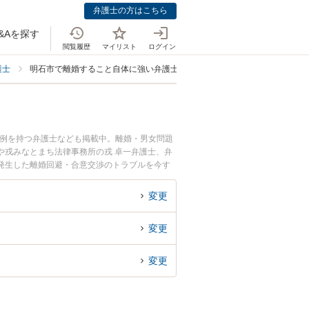
弁護士の方はこちら
&Aを探す
閲覧履歴
マイリスト
ログイン
護士
明石市で離婚すること自体に強い弁護士
事例を持つ弁護士なども掲載中。離婚・男女問題
や戎みなとまち法律事務所の戎 卓一弁護士、弁
発生した離婚回避・合意交渉のトラブルを今す
回避・合意交渉を法律相談できる明石市内の弁護
変更
変更
変更