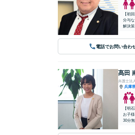
【初回
分与な
解決策
電話でお問い合わ
髙田 
弁護士法
兵庫
【明石
お子様
30分