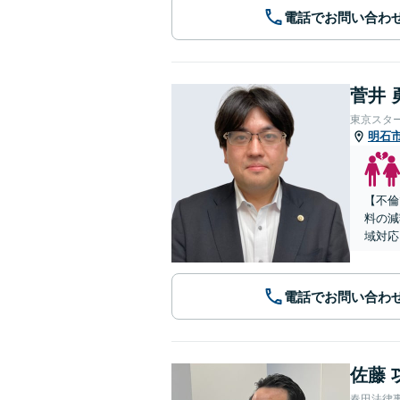
電話でお問い合わ
菅井 
東京スタ
明石
【不倫
料の減
域対応
電話でお問い合わ
佐藤 
春田法律