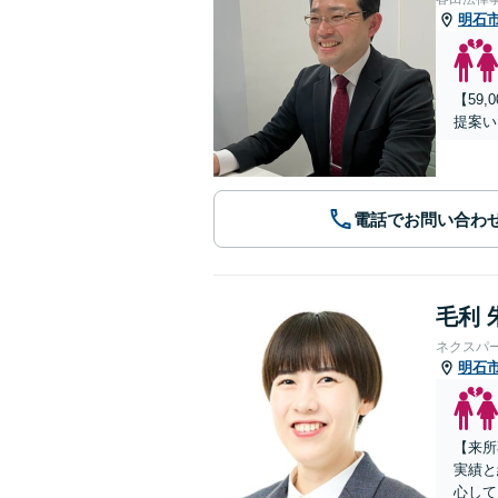
明石
【59
提案い
電話でお問い合わ
毛利 
ネクスパ
明石
【来所
実績と
心して