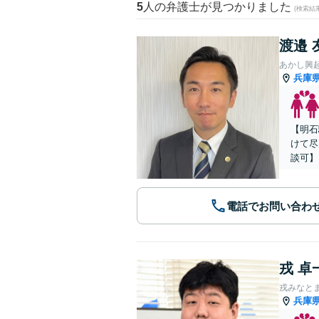
5
人の弁護士が見つかりました
(検索結
渡邉 
あかし興
兵庫
【明石
けて尽
談可】
電話でお問い合わ
戎 卓
戎みなと
兵庫