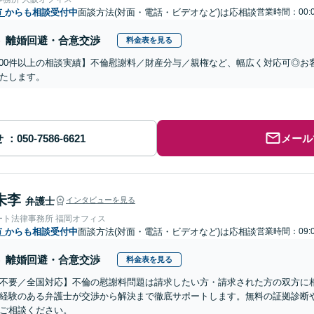
市
からも相談受付中
面談方法(対面・電話・ビデオなど)は応相談
営業時間：00:
離婚回避・合意交渉
料金表を見る
,000件以上の相談実績】不倫慰謝料／財産分与／親権など、幅広く対応可◎
たします。
せ
メール
朱李
弁護士
インタビューを見る
ート法律事務所 福岡オフィス
市
からも相談受付中
面談方法(対面・電話・ビデオなど)は応相談
営業時間：09:
離婚回避・合意交渉
料金表を見る
不要／全国対応】不倫の慰謝料問題は請求したい方・請求された方の双方に
経験のある弁護士が交渉から解決まで徹底サポートします。無料の証拠診断
ご相談ください。