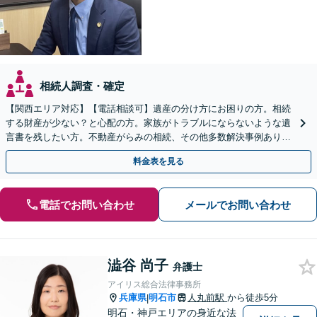
相続人調査・確定
【関西エリア対応】【電話相談可】遺産の分け方にお困りの方。相続
する財産が少ない？と心配の方。家族がトラブルにならないような遺
言書を残したい方。不動産がらみの相続、その他多数解決事例あり。
親身に対応します【夜間・休日面談】【初回相談無料】
料金表を見る
電話でお問い合わせ
メールでお問い合わせ
澁谷 尚子
弁護士
アイリス総合法律事務所
兵庫県
明石市
人丸前駅
から徒歩5分
|
明石・神戸エリアの身近な法