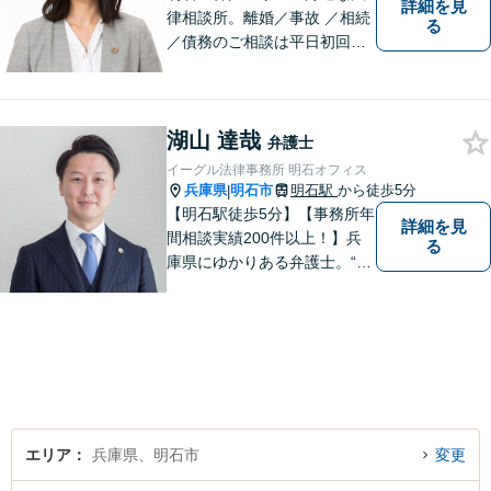
詳細を見
律相談所。離婚／事故 ／相続
る
／債務のご相談は平日初回３
０分無料です。【JR明石駅徒
歩10分，裁判所前】【土日祝
対応可】
湖山 達哉
弁護士
イーグル法律事務所 明石オフィス
兵庫県
明石市
明石駅
から徒歩5分
|
【明石駅徒歩5分】【事務所年
詳細を見
間相談実績200件以上！】兵
る
庫県にゆかりある弁護士。“プ
ロフェッショナル” として、依
頼者のために尽力します。複
数弁護士が連携し、高度な問
題にも迅速に対応いたしま
す。【初回無料相談】
エリア
兵庫県、明石市
変更