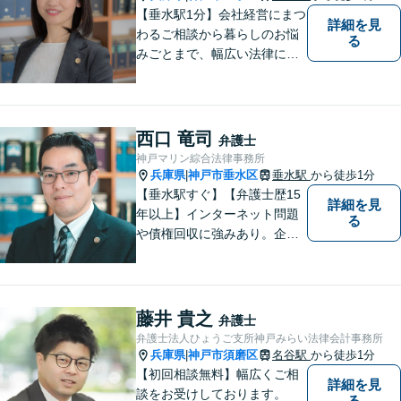
ください。
【垂水駅1分】会社経営にまつ
詳細を見
わるご相談から暮らしのお悩
る
みごとまで、幅広い法律にま
つわるお悩みに対応していま
す。問題解決に向けて誠心誠
意アドバイスさせていただき
ますので、悩まれる前に、お
西口 竜司
弁護士
早めにご相談ください。
神戸マリン綜合法律事務所
兵庫県
神戸市垂水区
垂水駅
から徒歩1分
|
【垂水駅すぐ】【弁護士歴15
詳細を見
年以上】インターネット問題
る
や債権回収に強みあり。企業
ならではの困りごとまで幅広
く対応。女性弁護士も在籍し
ているため、男性弁護士に話
しづらくてもご安心くださ
藤井 貴之
弁護士
い。【分割払いOK】【休日・
弁護士法人ひょうご支所神戸みらい法律会計事務所
夜間面談・ビデオ面談可】
兵庫県
神戸市須磨区
名谷駅
から徒歩1分
|
【初回相談無料】幅広くご相
詳細を見
談をお受けしております。
る