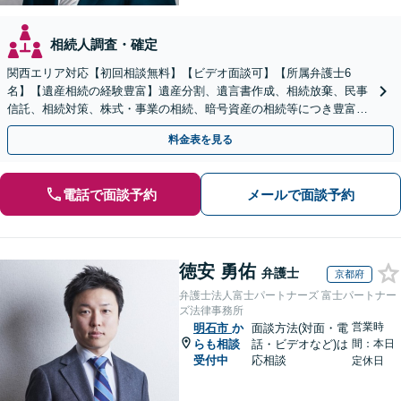
相続人調査・確定
関西エリア対応【初回相談無料】【ビデオ面談可】【所属弁護士6
名】【遺産相続の経験豊富】遺産分割、遺言書作成、相続放棄、民事
信託、相続対策、株式・事業の相続、暗号資産の相続等につき豊富な
対応実績。【バリアフリー】【完全個室対応】
料金表を見る
電話で面談予約
メールで面談予約
徳安 勇佑
弁護士
京都府
弁護士法人富士パートナーズ 富士パートナー
ズ法律事務所
営業時
明石市
か
面談方法(対面・電
らも相談
話・ビデオなど)は
間：本日
受付中
応相談
定休日