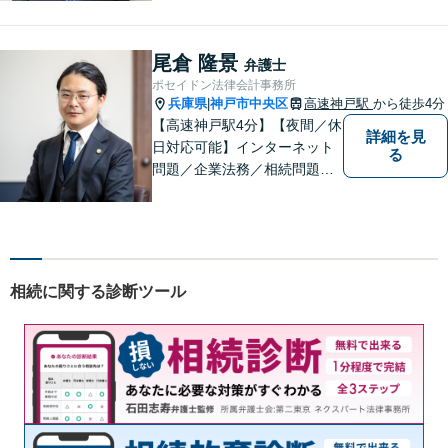
現状やご意向をじっくりお伺
いします！【JR東加古川駅徒
歩7分】
尾倉 隆景
弁護士
ポセイドン法律会計事務所
兵庫県
神戸市中央区
高速神戸駅
から徒歩4分
|
【高速神戸駅4分】【夜間／休
詳細を見
日対応可能】インターネット
る
問題／企業法務／相続問題／
不動産問題／労働問題など、
幅広く対応可能。どうぞおお
気軽にご相談ください。
相続に関する診断ツール