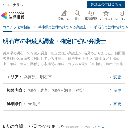
弁護士の方はこちら
ココナラへ
投稿する
探す
閲覧履歴
マイリスト
ログイン
ココナラ法律相談
兵庫県で法律相談できる弁護士
明石市で法律相談で
明石市の相続人調査・確定に強い弁護士
兵庫県の明石市で相続人調査・確定に強い弁護士が6名見つかりました。初回面
談無料や休日面談に対応している弁護士、解決事例を持つ弁護士なども掲載
中。相続・遺言に関係する家族間の相続トラブルや認知症の相続、遺産分割等
の細かな分野での絞り込み検索もでき便利です。特にあかし興起法律事務所の
渡邉 友弁護士や弁護士法人あんぎゃ法律事務所 明石オフィスの小林 正幸弁護
エリア
兵庫県、明石市
変更
士、戎みなとまち法律事務所の戎 卓一弁護士のプロフィール情報や弁護士費
用、強みなどが注目されています。『明石市で土日や夜間に発生した相続人調
相談内容
相続・遺言、相続人調査・確定
変更
査・確定のトラブルを今すぐに弁護士に相談したい』『相続人調査・確定のト
ラブル解決の実績豊富な近くの弁護士を検索したい』『初回相談無料で相続人
調査・確定を法律相談できる明石市内の弁護士に相談予約したい』などでお困
詳細条件
未選択
変更
りの相談者さんにおすすめです。
6
人の弁護士が見つかりました
(検索結果について詳しくは
こちら
)