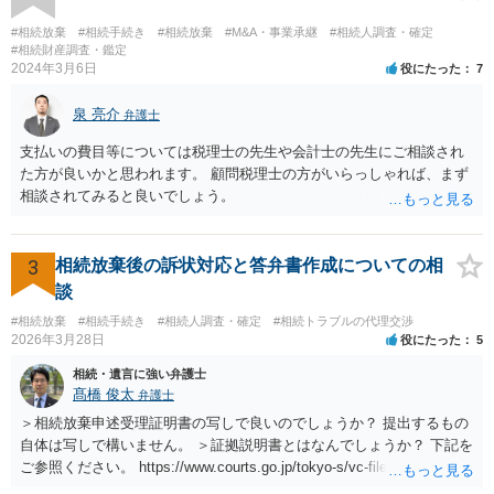
#相続放棄
#相続手続き
#相続放棄
#M&A・事業承継
#相続人調査・確定
#相続財産調査・鑑定
2024年3月6日
役にたった
7
泉 亮介
弁護士
支払いの費目等については税理士の先生や会計士の先生にご相談され
た方が良いかと思われます。 顧問税理士の方がいらっしゃれば、まず
相談されてみると良いでしょう。
3
相続放棄後の訴状対応と答弁書作成についての相
談
#相続放棄
#相続手続き
#相続人調査・確定
#相続トラブルの代理交渉
2026年3月28日
役にたった
5
相続・遺言に強い弁護士
髙橋 俊太
弁護士
＞相続放棄申述受理証明書の写しで良いのでしょうか？ 提出するもの
自体は写しで構いません。 ＞証拠説明書とはなんでしょうか？ 下記を
ご参照ください。 https://www.courts.go.jp/tokyo-s/vc-files/tokyo-s/file/
14-1kisairei.pdf