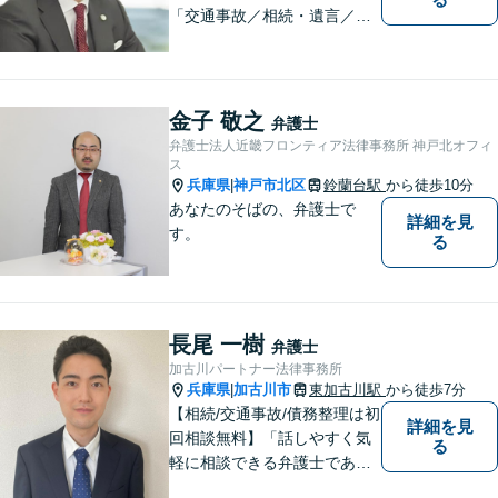
「交通事故／相続・遺言／離
婚・男女問題/刑事事件/借金問
題」など、個人から企業法務
までお気軽にご相談くださ
い。公認会計士試験合格者。
金子 敬之
弁護士
【夜間・休日相談可能（要予
弁護士法人近畿フロンティア法律事務所 神戸北オフィ
約）】【弁護士歴10年以上】
ス
兵庫県
神戸市北区
鈴蘭台駅
から徒歩10分
|
あなたのそばの、弁護士で
詳細を見
す。
る
長尾 一樹
弁護士
加古川パートナー法律事務所
兵庫県
加古川市
東加古川駅
から徒歩7分
|
【相続/交通事故/債務整理は初
詳細を見
回相談無料】「話しやすく気
る
軽に相談できる弁護士である
こと」をモットーに、皆様の