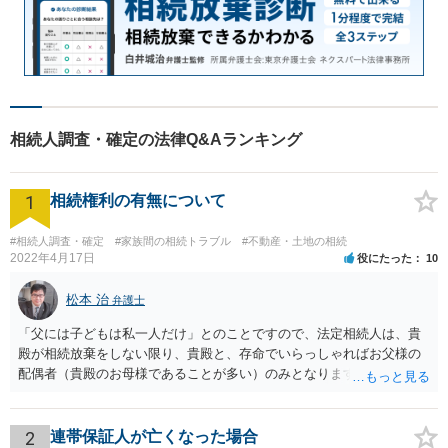
相続人調査・確定の法律Q&Aランキング
1
相続権利の有無について
#相続人調査・確定
#家族間の相続トラブル
#不動産・土地の相続
2022年4月17日
役にたった
10
松本 治
弁護士
「父には子どもは私一人だけ」とのことですので、法定相続人は、貴
殿が相続放棄をしない限り、貴殿と、存命でいらっしゃればお父様の
配偶者（貴殿のお母様であることが多い）のみとなります。遺言がな
い限り、「次男」（お父様の弟）らの相続権は発生しません。
2
連帯保証人が亡くなった場合