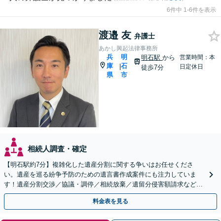
6件中 1-6件を表示
渡邉 友
弁護士
あかし興起法律事務所
兵
明
明石駅
から
営業時間：本
庫
石
|
日定休日
徒歩7分
県
市
相続人調査・確定
【明石駅約7分】複雑化した遺産分割に関する争いはお任せくださ
い。遺産を巡る紛争予防のための遺言書作成案件にも注力していま
す！遺産分割交渉／協議・調停／相続放棄／遺留分侵害額請求など
【Web相談可】【初回相談無料】【夜間面談可】
料金表を見る