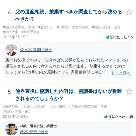
4
父の遺産相続、放棄すべきか調査してから決める
べきか？
#相続財産調査・鑑定
#遺産分割
#不動産・土地の相続
#相続人調査・確定
#相続放棄
#相続手続き
2025年7月15日
役にたった
5
佐々木 晋輔
弁護士
実のお父様ですので、できればお父様が住んでおられたマンションの
処理をされる方向で考えられたらと思います。 放棄するかどうかは、
知ってから3カ月以内が原則ですが、家庭裁判所に申立すれば3カ月の
期間を伸長することができます。 その間に、財産の状況を調査して、
放棄するかどうか決めることができます。 銀行やサラ金が数年も放置
することはありませんので、数年後に借金が発見される可能性はほぼ
5
他界直後に協議した内容は、協議書はないが反映
ありません。 なお、私が扱った相続放棄を検討していた案件で、期間
されるのでしょうか？
伸長して調査したところ、サラ金に対する過払金など相当な財産が見
#遺産分割
#協議
#不動産・土地の相続
#遺留分侵害額請求・放棄
つかったため相続したという事例がありました。
#相続人調査・確定
2018年1月24日
役にたった
10
相続・遺言に強い弁護士
鈴木 崇裕
弁護士