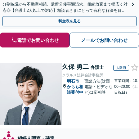
分割協議から不動産相続、遺留分侵害額請求、相続放棄まで幅広く対
応◎【弁護士2人以上で対応】相談者さまにとって有利な解決を目指
します。「生前対策」もお気軽に【休日・夜間相談対応】
料金表を見る
電話でお問い合わせ
メールでお問い合わせ
久保 勇二
弁護士
大阪府
クラルス法律会計事務所
営業時間：10:
明石市
面談方法(対面・
からも相
電話・ビデオな
00~20:00（土
談受付中
ど)は応相談
日祝日）
相続人調査・確定