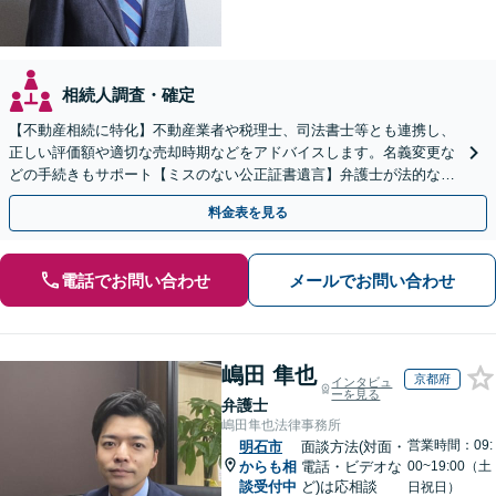
相続人調査・確定
【不動産相続に特化】不動産業者や税理士、司法書士等とも連携し、
正しい評価額や適切な売却時期などをアドバイスします。名義変更な
どの手続きもサポート【ミスのない公正証書遺言】弁護士が法的な観
点から遺言書を作成します。
料金表を見る
電話でお問い合わせ
メールでお問い合わせ
嶋田 隼也
京都府
インタビュ
ーを見る
弁護士
嶋田隼也法律事務所
営業時間：09:
明石市
面談方法(対面・
からも相
電話・ビデオな
00~19:00（土
談受付中
ど)は応相談
日祝日）