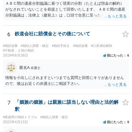
ＡＢＣ間の遺産分割協議に基づく現実の分割（たとえば預金の解約）
がなされていないことを前提として回答いたします。 ＡＢＣ間の遺産
分割協議は，法律上（建前上）は，口頭で合意に至ったものであって
も有効です。 しかし，口頭で合意したことを立証する方法がありませ
ん。 また，不動産の名義を移転するためには，遺産分割協議書への署
名捺印を得る必要があります。 したがって，残念ながら，「ＡＢＣ間
6
鉄道会社に賠償金とその後について
の遺産分割協議が有効に成立している」という前提に基づく主張は困
難と思われます。 「ＡＢＣ間の遺産分割協議は未了のまま，ＡとＢが
#相続放棄
#相続人調査・確定
#相続手続き
#相続放棄
#口座凍結解除
死亡し，二次相続が発生した」という前提に基づいて協議を進める必
#不動産・土地の相続
2019年6月28日
役にたった
6
要があります。 もちろん，Ｃの立場としては，ＡＢＣ間の遺産分割協
議の内容を前提とした主張をすることが最も有利ですが，ＡＢの相続
匿名A
人は応じない姿勢を示していることから，実現は困難だと思います。
弁護士
主張としては維持しつつも，現実的な解決方法（遺産分割協議の落と
情報を小出しにされますといつまでも質問と回答にキリがありません
しどころ）としては，譲歩することを甘受しなければならないかもし
ので、後はお近くの弁護士にご相談下さい。
れません。
7
「姻族の姻族」は親族に該当しない理由と法的解
釈
#家族間の相続トラブル
#相続人調査・確定
2022年4月13日
役にたった
9