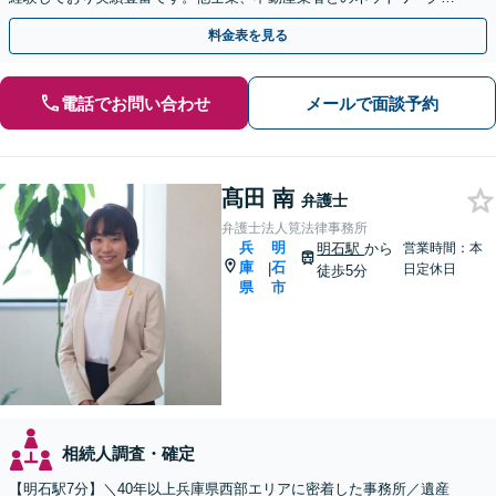
あり、迅速解決が可能です。ぜひ一度ご相談ください。
料金表を見る
電話でお問い合わせ
メールで面談予約
髙田 南
弁護士
弁護士法人筧法律事務所
兵
明
明石駅
から
営業時間：本
庫
石
|
日定休日
徒歩5分
県
市
相続人調査・確定
【明石駅7分】＼40年以上兵庫県西部エリアに密着した事務所／遺産