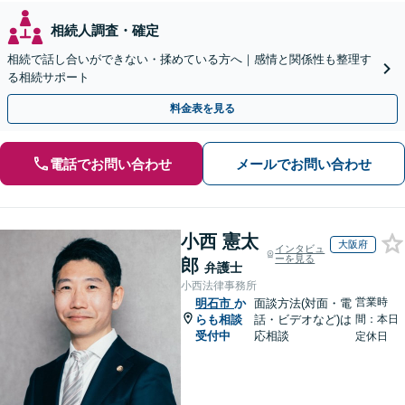
相続人調査・確定
相続で話し合いができない・揉めている方へ｜感情と関係性も整理す
る相続サポート
料金表を見る
電話でお問い合わせ
メールでお問い合わせ
小西 憲太
大阪府
インタビュ
ーを見る
郎
弁護士
小西法律事務所
営業時
明石市
か
面談方法(対面・電
らも相談
話・ビデオなど)は
間：本日
受付中
応相談
定休日