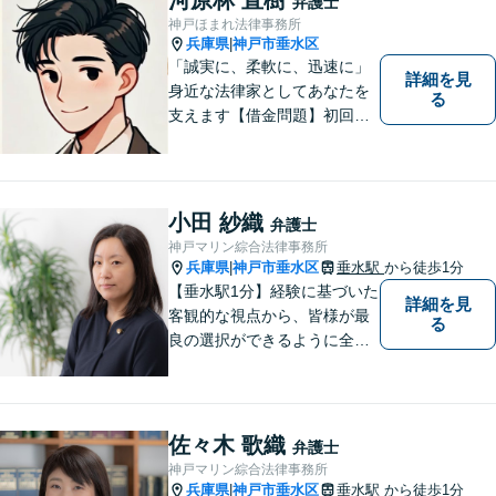
弁護士
神戸ほまれ法律事務所
兵庫県
神戸市垂水区
|
「誠実に、柔軟に、迅速に」
詳細を見
身近な法律家としてあなたを
る
支えます【借金問題】初回相
談無料／法テラスOK。丁寧な
説明で納得感ある解決を【相
続問題】生前対策から相続発
生後の手続き・トラブル対応
小田 紗織
弁護士
までワンストップで対応【オ
神戸マリン綜合法律事務所
ンライン面談OK】
兵庫県
神戸市垂水区
垂水駅
から徒歩1分
|
【垂水駅1分】経験に基づいた
詳細を見
客観的な視点から、皆様が最
る
良の選択ができるように全力
でサポートさせていただきま
す。みなさんが思っているよ
りも、法律で解決できること
は数多くあります。 小さな悩
佐々木 歌織
弁護士
み事が大きなトラブルや事件
神戸マリン綜合法律事務所
になってしまう前に、ご相談
兵庫県
神戸市垂水区
垂水駅
から徒歩1分
|