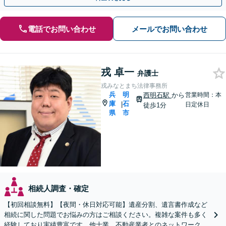
電話でお問い合わせ
メールでお問い合わせ
戎 卓一
弁護士
戎みなとまち法律事務所
兵
明
西明石駅
から
営業時間：本
庫
石
|
日定休日
徒歩1分
県
市
相続人調査・確定
【初回相談無料】【夜間・休日対応可能】遺産分割、遺言書作成など
相続に関した問題でお悩みの方はご相談ください。複雑な案件も多く
経験しており実績豊富です。他士業、不動産業者とのネットワークが