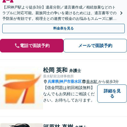
【JR神戸駅より徒歩3分】遺産分割／遺言書作成／相続放棄などのト
ラブルに対応可能。親族同士の争いを避けるためには、遺言書等での
予防策が有効です。税理士との連携で税金のお悩みもスムーズに解決
【初回のご相談無料】【土日・夜間の受付可能】
料金表を見る
電話で面談予約
メールで面談予約
松岡 英和
弁護士
垂水駅前法律事務所
兵庫県
神戸市垂水区
垂水駅
から徒歩3分
|
【借金問題は初回相談無料】
詳細を見
なんでもお気軽にご相談くだ
る
さい。お待ちしております。
河原林 直樹