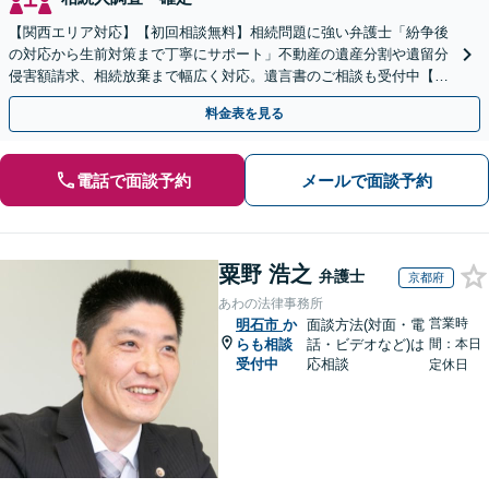
【関西エリア対応】【初回相談無料】相続問題に強い弁護士「紛争後
の対応から生前対策まで丁寧にサポート」不動産の遺産分割や遺留分
侵害額請求、相続放棄まで幅広く対応。遺言書のご相談も受付中【夜
間・休日面談可】【WEB面談】【完全個室】
料金表を見る
電話で面談予約
メールで面談予約
粟野 浩之
弁護士
京都府
あわの法律事務所
営業時
明石市
か
面談方法(対面・電
らも相談
話・ビデオなど)は
間：本日
受付中
応相談
定休日