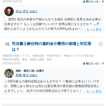
2025年10月7日
役にたった
6
備をする（税理士の先生にご相談ください。） ③遺産分割協議をする
（ご本人同士で行っても構いませんし，弁護士に相談することもよろ
佐山 亮介
しいと思います。） ことになります。
弁護士
。 質問1 祖父の本籍や戸籍から出てる場合 法律的に長男を決める事が
出来ますか？ もしくは見解でいいので 長男は誰になりますか？ →戸
籍から出ていようがなんだろうが実子の序列は生まれた順ですから、
先方が後から生まれたならばお父様がお祖父様の長男です。 質問2 遺
書が腹違いの長男に向けてある場合 書かれてる内容が最優先にされる
のですか？ →遺書というのが、法律上の遺言の形式を守っている限り
10
司法書士解任時の違約金や費用の相場と対応策
はそのとおりです。 質問3 父が腹違いの長男に法律的に優位になれそ
は？
うな事はありますか？ →遺言が有効な場合、優位に立つことはできま
#家族間の相続トラブル
#相続放棄
#相続手続き
#相続トラブルの代理交渉
せんが、お祖父様が認知症であるなどの「遺言が作れないはずの事
#相続財産調査・鑑定
#相続人調査・確定
情」があるならば①遺言無効確認の訴えを起こすのは一つの手です。
2025年2月4日
役にたった
4
それができない場合は②遺留分侵害額請求で争うほかありません。 質
相続・遺言に強い弁護士
問4 相続トラブルの代理交渉は可能でしょうか。 →一般論としては可
髙橋 俊太
弁護士
能ですが、お伺いする内容ですとお祖父様が亡くなられた後に動くこ
とになるでしょう。
＞100万超えの違約金額はありえますか？ 一般的には考えにくいです
が、実際にあり得るかは否かは委任事項や委任後の業務処理状況等に
よるでしょう。 此方での当方回答は以上で終了となりますが、参考に
なりましたら幸いです。