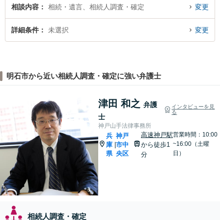
相談内容
相続・遺言、相続人調査・確定
変更
詳細条件
未選択
変更
明石市から近い相続人調査・確定に強い弁護士
津田 和之
弁護
インタビューを見
る
士
神戸山手法律事務所
高速神戸駅
営業時間：10:00
兵
神戸
~16:00（土曜
庫
市中
から徒歩1
|
県
央区
日）
分
相続人調査・確定