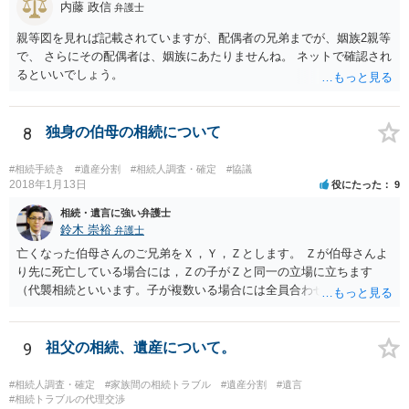
内藤 政信
弁護士
親等図を見れば記載されていますが、配偶者の兄弟までが、姻族2親等
で、 さらにその配偶者は、姻族にあたりませんね。 ネットで確認され
るといいでしょう。
8
独身の伯母の相続について
#相続手続き
#遺産分割
#相続人調査・確定
#協議
2018年1月13日
役にたった
9
相続・遺言に強い弁護士
鈴木 崇裕
弁護士
亡くなった伯母さんのご兄弟をＸ，Ｙ，Ｚとします。 Ｚが伯母さんよ
り先に死亡している場合には，Ｚの子がＺと同一の立場に立ちます
（代襲相続といいます。子が複数いる場合には全員合わせてＺと同一
の取り分です。）。 Ｘ，Ｙ，Ｚ（またＺの子）はそれぞれ３分の１ず
つの相続分を有していますので， そのことを前提として，遺産分割協
議をすることになります（必ずしも３分の１ずつにしなくても，合意
9
祖父の相続、遺産について。
ができれば構いません。）。 今後の対応としては， ①伯母さんの相続
財産（遺産）の全容を整理する（預貯金，有価証券，不動産等の有無
#相続人調査・確定
#家族間の相続トラブル
#遺産分割
#遺言
を調べることになります。） ②相続財産に照らし，相続税の申告の準
#相続トラブルの代理交渉