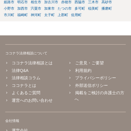
姫路市
明石市
相生市
加古川市
赤穂市
西脇市
三木市
高砂市
小野市
加西市
宍粟市
加東市
たつの市
多可町
稲美町
播磨町
市川町
福崎町
神河町
太子町
上郡町
佐用町
ココナラ法律相談について
ココナラ法律相談とは
ご意見・ご要望
法律Q&A
利用規約
法律相談コラム
プライバシーポリシー
ココナラとは
外部送信ポリシー
よくあるご質問
掲載をご検討の弁護士の方
へ
運営へのお問い合わせ
会社情報
運営会社