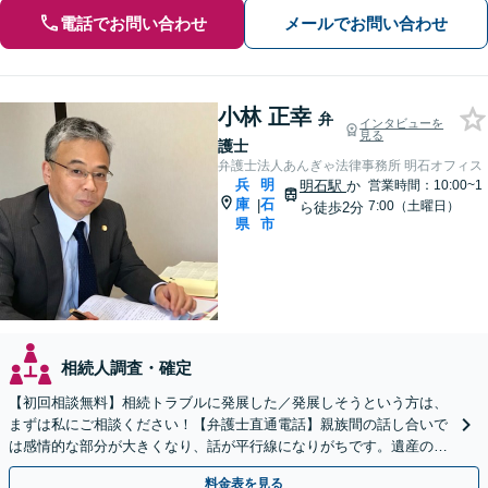
電話でお問い合わせ
メールでお問い合わせ
小林 正幸
弁
インタビューを
見る
護士
弁護士法人あんぎゃ法律事務所 明石オフィス
兵
明
明石駅
か
営業時間：10:00~1
庫
石
|
7:00（土曜日）
ら徒歩2分
県
市
相続人調査・確定
【初回相談無料】相続トラブルに発展した／発展しそうという方は、
まずは私にご相談ください！【弁護士直通電話】親族間の話し合いで
は感情的な部分が大きくなり、話が平行線になりがちです。遺産の使
い込みもご相談ください。泥沼化する前にお電話ください。
料金表を見る