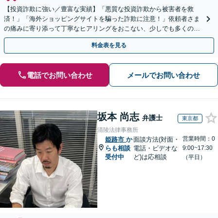
【投資詐欺に強い／豊富な実績】「悪質な投資詐欺から被害者を救
済！」「海外ショッピングサイトを騙った詐欺に注意！」依頼者さま
の痛みに寄り添って丁寧なヒアリングをおこない、少しでも多くの返
金が得られるよう尽力します！
料金表を見る
電話でお問い合わせ
メールでお問い合わせ
坂本 尚志
弁護士
東京都
清陵法律事務所
営業時間：0
姫路市
か
面談方法(対面・
らも相談
電話・ビデオな
9:00~17:30
受付中
ど)は応相談
（平日）