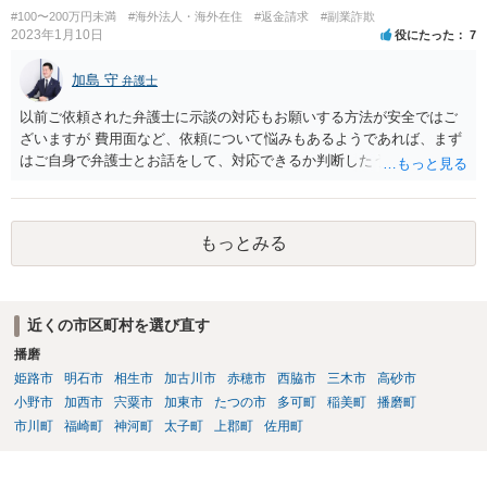
#100〜200万円未満
#海外法人・海外在住
#返金請求
#副業詐欺
2023年1月10日
役にたった
7
加島 守
弁護士
以前ご依頼された弁護士に示談の対応もお願いする方法が安全ではご
ざいますが 費用面など、依頼について悩みもあるようであれば、まず
はご自身で弁護士とお話をして、対応できるか判断したうえで、 弁護
士への依頼を検討することも可能かと思います。 １度相手方弁護士と
話をしてから、こちらも法律相談で１度弁護士に相談する方法もあり
ますので。 一番安全なのは弁護士に示談交渉の依頼をする方法です
もっとみる
が、ご事情あるようであれば ご自身で対応する方法もご検討いただい
てもいいかもしれません。
近くの市区町村を選び直す
播磨
姫路市
明石市
相生市
加古川市
赤穂市
西脇市
三木市
高砂市
小野市
加西市
宍粟市
加東市
たつの市
多可町
稲美町
播磨町
市川町
福崎町
神河町
太子町
上郡町
佐用町