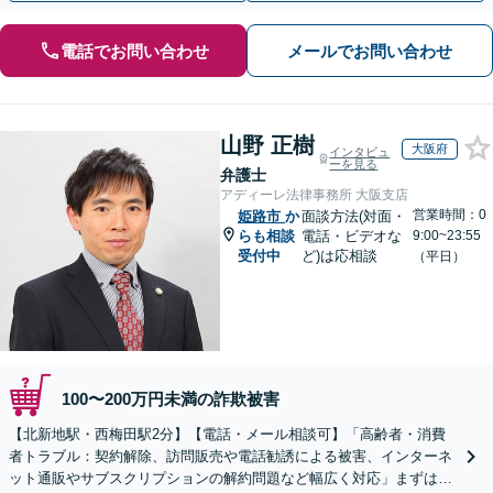
電話でお問い合わせ
メールでお問い合わせ
山野 正樹
大阪府
インタビュ
ーを見る
弁護士
アディーレ法律事務所 大阪支店
営業時間：0
姫路市
か
面談方法(対面・
らも相談
電話・ビデオな
9:00~23:55
受付中
ど)は応相談
（平日）
100〜200万円未満の詐欺被害
【北新地駅・西梅田駅2分】【電話・メール相談可】「高齢者・消費
者トラブル：契約解除、訪問販売や電話勧誘による被害、インターネ
ット通販やサブスクリプションの解約問題など幅広く対応」まずは一