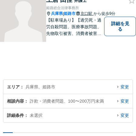
弁護士
姫路総合法律事務所
兵庫県
姫路市
京口駅
から徒歩9分
|
【駐車場あり】【過労死・過
詳細を見
労自殺問題、医療事故問題、
る
先物取引被害、消費者被害、
サラ金・クレジット被害】被
害に遭われた方の立場で問題
の解決を図ると共に、よりよ
い社会になるためのお力にな
ることができればと考えてい
ます。 お気軽にご相談くださ
い。
エリア
兵庫県、姫路市
変更
相談内容
詐欺・消費者問題、100〜200万円未満
変更
詳細条件
未選択
変更