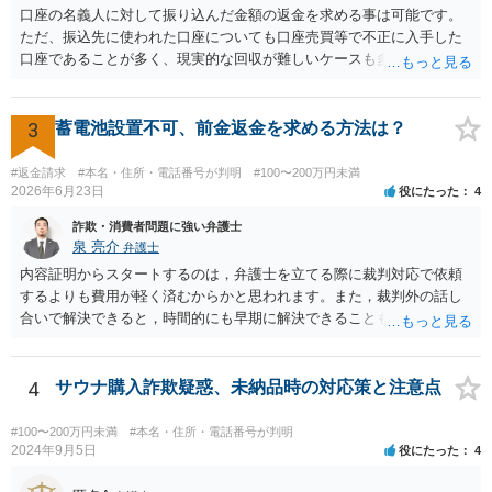
口座の名義人に対して振り込んだ金額の返金を求める事は可能です。
ただ、振込先に使われた口座についても口座売買等で不正に入手した
口座であることが多く、現実的な回収が難しいケースも多いでしょ
う。返済がされるとしても長期の分割となるかと思われます。
3
蓄電池設置不可、前金返金を求める方法は？
#返金請求
#本名・住所・電話番号が判明
#100〜200万円未満
2026年6月23日
役にたった
4
詐欺・消費者問題に強い弁護士
泉 亮介
弁護士
内容証明からスタートするのは，弁護士を立てる際に裁判対応で依頼
するよりも費用が軽く済むからかと思われます。また，裁判外の話し
合いで解決できると，時間的にも早期に解決できることも見込めま
す。 もっとも，ケースによっては裁判外の交渉が意味をなさないケー
スもあり，その場合は裁判手続きから始めることとなるかと思われま
す。 支払督促については異議を出されると通常訴訟へ移行するため，
4
サウナ購入詐欺疑惑、未納品時の対応策と注意点
相手から異議が出ることが予想される場合は最初から訴訟手続きを取
った方が良いでしょう。
#100〜200万円未満
#本名・住所・電話番号が判明
2024年9月5日
役にたった
4