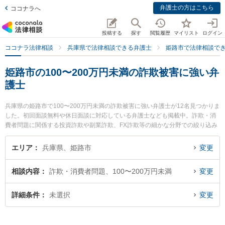
弁護士の方はこちら
ココナラへ
投稿する
探す
閲覧履歴
マイリスト
ログイン
ココナラ法律相談
兵庫県で法律相談できる弁護士
姫路市で法律相談で
姫路市の100〜200万円未満の詐欺被害に強い弁
護士
兵庫県の姫路市で100〜200万円未満の詐欺被害に強い弁護士が12名見つかりま
した。初回面談無料や休日面談に対応している弁護士なども掲載中。詐欺・消
費者問題に関係する投資詐欺や副業詐欺、FX詐欺等の細かな分野での絞り込み
検索もでき便利です。特に姫路総合法律事務所の谷本 将大弁護士や姫路駅前法
律事務所の川手 涼平弁護士、姫路あゆむ法律事務所の吉谷 健一弁護士のプロフ
エリア
兵庫県、姫路市
変更
ィール情報や弁護士費用、強みなどが注目されています。『姫路市で土日や夜
間に発生した100〜200万円未満の詐欺被害のトラブルを今すぐに弁護士に相談
相談内容
詐欺・消費者問題、100〜200万円未満
変更
したい』『100〜200万円未満の詐欺被害のトラブル解決の実績豊富な近くの弁
護士を検索したい』『初回相談無料で100〜200万円未満の詐欺被害を法律相談
できる姫路市内の弁護士に相談予約したい』などでお困りの相談者さんにおす
詳細条件
未選択
変更
すめです。