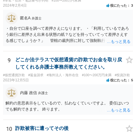
#本名・住所・電話番号が判明
#100〜200万円未満
2024年2月4日
役にたった
3
匿名A
弁護士
・自分で口座を調べて差押さえになります。 ・「利用しているであろ
う銀行に差押さえ出来る状態の紙？などを持っていてって差押さえす
る感じでしょうか？」 管轄の裁判所に対して強制執行を申し立てる
必要があります。 金額的な面と手続きの負担の面や、請求根拠との関
係で、法的手続きに乗せるのはあまりおすすめできません。 任意交渉
での回収を検討すべきだと思われます。ご自身で難しい場合は、費用
9
どこか法テラスで仮想通貨の詐欺でお金を取り戻
負担を踏まえたうえでということにはなりますが、弁護士に助力を得
してくれる弁護士事務所教えてください。
ることをお考え下さい。
#仮想通貨詐欺
#返金請求
#海外法人・海外在住
#100〜200万円未満
#投資詐欺
2023年12月5日
役にたった
5
内藤 政信
弁護士
解約の意思表示をしているので、払わなくていいですよ。 委任はいつ
でも解約できます。 終ります。
10
詐欺被害に遭ってその後