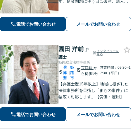
す。借金問題に伴う自己破産、法人破
産/離婚調停や親権、不貞の慰謝料請求
などの実績多数！困っている人の声に
しっかり耳を傾けサポートいたしま
電話でお問い合わせ
メールでお問い合わせ
す。【初回相談無料】【個室対応】
園田 洋輔
弁
インタビューを
見る
護士
姫路総合法律事務所
兵
姫
京口駅
か
営業時間：09:30~1
庫
路
|
7:30（平日）
ら徒歩9分
県
市
【弁護士歴15年以上】地域に根ざした
法律事務所を目指し「まちの事件」に
幅広く対応します。【労働・雇用】残
業代の未払い、不当解雇に悩んでいま
せんか？正しい知識で正当な権利を主
電話でお問い合わせ
メールでお問い合わせ
張します。【相続・遺言】遺言書作成
のサポートはお任せください。