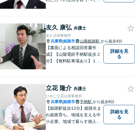
日々邁進しております。弁護
団事件にも精力的に取り組む
弁護士。お困りごとはなんで
もご相談ください。二人三脚
友久 康弘
弁護士
で平穏な生活を取り戻しまし
友久法律事務所
ょう。【Zoom・電話相談O
兵庫県
姫路市
山陽姫路駅
から徒歩4分
|
K】
【書面による相談回答書作
詳細を見
成】【山陽電鉄手柄駅徒歩２
る
分】【無料駐車場あり】１歩
踏み出すために、１人で抱え
込まずにご相談ください。
立花 隆介
弁護士
ひめじ立花法律事務所
兵庫県
姫路市
手柄駅
から徒歩8分
|
【姫路駅徒歩12分】姫路生ま
詳細を見
れ姫路育ち。地域を支える中
る
小企業、地域で暮らす個人に
とって、頼れるパートナーを
目指します。一般民事から企