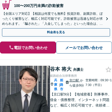
100〜200万円未満の詐欺被害
【全国エリア対応】【相談は何度でも無料】投資詐欺、副業詐欺、ぼ
ったくり被害など、幅広く対応可能です。詐欺被害は迅速な対応が求
められます。「騙された」「入金してしまった」といった場合は、お
早めにご相談ください。【電話・メール・WEB相談可】
料金表を見る
電話でお問い合わせ
メールでお問い合わせ
谷本 将大
弁護士
姫路総合法律事務所
兵
姫
京口駅
か
営業時間：09:30~1
庫
路
|
7:30（平日）
ら徒歩9分
県
市
【京口駅9分】【地域密着】刑事事件、
借金・債務整理、インターネット問題
など、幅広く対応可能です。依頼者さ
まが抱える苦悩や苦しみにできる限り