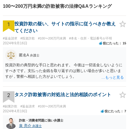
100〜200万円未満の詐欺被害の法律Q&Aランキング
1
投資詐欺の疑い、サイトの指示に従うべきか教え
てください
#返金請求
#投資詐欺
#100〜200万円未満
#本名・住所・電話番号が不明
2024年9月16日
役にたった
15
匿名A
弁護士
投資詐欺の典型的な手口と思われます。 今後は一切送金しないように
すべきです。支払った金銭を取り返すのは難しい場合が多いと思いま
すが，警察へ相談した方がよいでしょう。
2
タスク詐欺被害の対処法と法的相談のポイント
#副業詐欺
#返金請求
#100〜200万円未満
2024年4月19日
役にたった
7
詐欺・消費者問題に強い弁護士
泉 亮介
弁護士