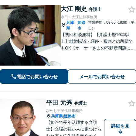
大江 剛史
弁護士
水田・大江法律事務所
兵庫
姫路
営業時間：09:00~18:00（平
|
県
市
日）
【初回相談無料】【弁護士歴10年以
上】離婚協議・調停・審判どの段階で
もOK【オーナーさまの不動産問題に特
化】賃貸トラブル・建築トラブルの解
決を経験豊富な弁護士がサポート「司
法書士・税理士など他士業と連携」
【夜間面談可】遺言書作成に対応
電話でお問い合わせ
メールでお問い合わせ
平田 元秀
弁護士
ひめじ市民法律事務所
兵庫県
姫路市
|
【姫路で長年活躍する弁護
詳細を見
士】立場の強い人に傷つけら
る
れた方々の生活を救うべく、