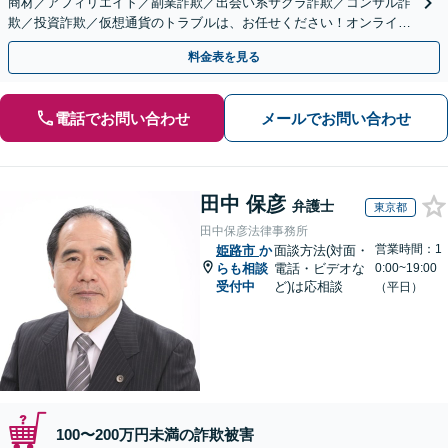
商材／アフィリエイト／副業詐欺／出会い系サクラ詐欺／コンサル詐
欺／投資詐欺／仮想通貨のトラブルは、お任せください！オンライン
のみで解決も可能！
料金表を見る
電話でお問い合わせ
メールでお問い合わせ
田中 保彦
弁護士
東京都
田中保彦法律事務所
営業時間：1
姫路市
か
面談方法(対面・
らも相談
電話・ビデオな
0:00~19:00
受付中
ど)は応相談
（平日）
100〜200万円未満の詐欺被害