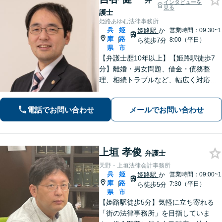
弁
インタビューを
見る
護士
姫路あゆむ法律事務所
兵
姫
姫路駅
か
営業時間：09:30~1
庫
路
|
8:00（平日）
ら徒歩7分
県
市
【弁護士歴10年以上】【姫路駅徒歩7
分】離婚・男女問題、借金・債務整
理、相続トラブルなど、幅広く対応可
能です。丁寧なヒアリングと分かりや
すい説明を心がけています。依頼者さ
電話でお問い合わせ
メールでお問い合わせ
まの置かれている状況と希望に沿った
最善の解決を目指します。
上垣 孝俊
弁護士
天野・上垣法律会計事務所
兵
姫
姫路駅
か
営業時間：09:00~1
庫
路
|
7:30（平日）
ら徒歩5分
県
市
【姫路駅徒歩5分】気軽に立ち寄れる
「街の法律事務所」を目指していま