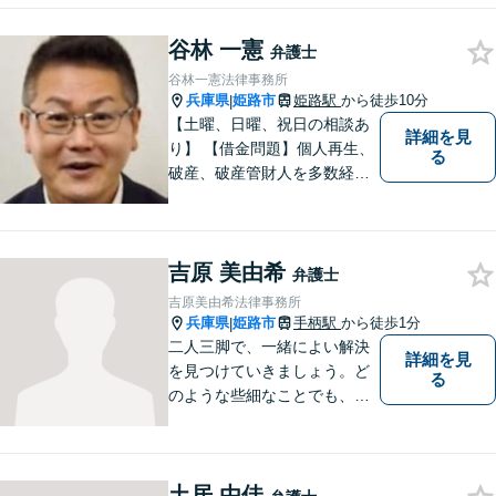
業法務、刑事事件の被害者救
谷林 一憲
済など幅広い問題に積極的に
弁護士
取り組みます。お気軽にご相
谷林一憲法律事務所
談ください。
兵庫県
姫路市
姫路駅
から徒歩10分
|
【土曜、日曜、祝日の相談あ
詳細を見
り】 【借金問題】個人再生、
る
破産、破産管財人を多数経
験。 最長２年の分割払いも可
能です。分割払いでも受任後
直ちに受任通知を送付しま
吉原 美由希
す。 【交通事故】後遺障害の
弁護士
認定を獲得した事案を多数経
吉原美由希法律事務所
験。
兵庫県
姫路市
手柄駅
から徒歩1分
|
二人三脚で、一緒によい解決
詳細を見
を見つけていきましょう。ど
る
のような些細なことでも、ま
ずはご相談ください。
土居 由佳