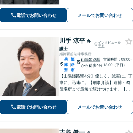
寄り添い、丁寧かつ親身に対応いたし
ます。また、問題となっている背景事
電話でお問い合わせ
メールでお問い合わせ
情にも気を配り、根本的な解決を目指
します。
川手 涼平
弁
インタビューを
見る
護士
姫路駅前法律事務所
兵
姫
山陽姫路駅
営業時間：09:00~
庫
路
|
18:00（平日）
から徒歩4分
県
市
【山陽姫路駅4分】優しく、誠実に。丁
寧に、迅速に。【刑事弁護】逮捕・勾
留場所まで最短で駆けつけます。【債
務整理】どんな事情があってもあなた
の生活再建をサポートします。【交通
電話でお問い合わせ
メールでお問い合わせ
事故】「こんな相談でも大丈夫だろう
か」と躊躇されている方もご相談くだ
さい。
吉谷 健一