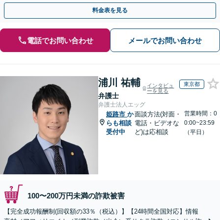
度ご相談ください【休日・夜間相談可】
料金表を見る
電話でお問い合わせ
メールでお問い合わせ
浦川 祐輔
東京都
インタビュ
ーを見る
弁護士
弁護士法人エッグ
営業時間：0
姫路市
か
面談方法(対面・
らも相談
電話・ビデオな
0:00~23:59
受付中
ど)は応相談
（平日）
100〜200万円未満の詐欺被害
【完全成功報酬制(回収額の33％（税込）】【24時間全国対応】情報