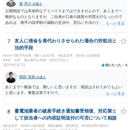
泉 亮介
弁護士
公開相談では具体的なアドバイスまではできませんので、あくまで一
般的なものとなりますが、ご自身が口座の譲渡や売買を行なったので
あれば、相手の請求額の減額の交渉や、支払い方法の交渉をしていく
こととなるでしょう。
7
友人に借金を肩代わりさせられた場合の対処法と
法的手段
#100〜200万円未満
#振り込め詐欺
#返金請求
#詐欺の法的措置
#本名・住所・電話番号が判明
#200万円以上
2025年5月7日
役にたった
4
岡田 晃朝
弁護士
あくまで一般論では、難しいと思いますが、相談はされてみてもよい
と思います。事案次第ですので。
8
蓄電池業者の破産手続き通知書受領後、対応策と
して担当者への内容証明送付の可否について相談
#返金請求
#詐欺の法的措置
#契約解除・契約取消
#内容証明作成送付