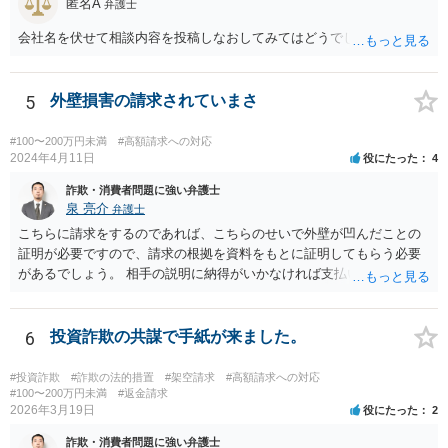
匿名A
弁護士
会社名を伏せて相談内容を投稿しなおしてみてはどうでしょうか？
5
外壁損害の請求されていまさ
#100〜200万円未満
#高額請求への対応
2024年4月11日
役にたった
4
詐欺・消費者問題に強い弁護士
泉 亮介
弁護士
こちらに請求をするのであれば、こちらのせいで外壁が凹んだことの
証明が必要ですので、請求の根拠を資料をもとに証明してもらう必要
があるでしょう。 相手の説明に納得がいかなければ支払い義務がある
か否かについて最終的に裁判で争う形となるでしょう。
6
投資詐欺の共謀で手紙が来ました。
#投資詐欺
#詐欺の法的措置
#架空請求
#高額請求への対応
#100〜200万円未満
#返金請求
2026年3月19日
役にたった
2
詐欺・消費者問題に強い弁護士