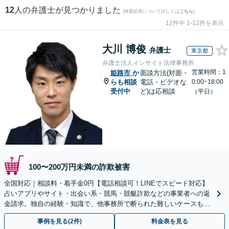
12
人の弁護士が見つかりました
(検索結果について詳しくは
こちら
)
12件中 1-12件を表示
大川 博俊
弁護士
東京都
弁護士法人インサイト法律事務所
営業時間：1
姫路市
か
面談方法(対面・
らも相談
電話・ビデオな
0:00~18:00
受付中
ど)は応相談
（平日）
100〜200万円未満の詐欺被害
全国対応｜相談料・着手金0円【電話相談可！LINEでスピード対応】
占いアプリやサイト・出会い系・競馬・競艇詐欺などの事業者への返
金請求。独自の経験・知識で、他事務所で断られた難しいケースも解
決に導いた実績あり。まずはお気軽にご相談ください
事例を見る(2件)
料金表を見る