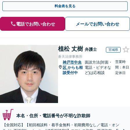
のみで解決も可能！
料金表を見る
電話でお問い合わせ
メールでお問い合わせ
植松 丈樹
弁護士
宮城県
蒼天法律事務所
営業時
神戸市中央
面談方法(対面・
区
からも相
電話・ビデオな
間：本日
談受付中
ど)は応相談
定休日
本名・住所・電話番号が不明な詐欺師
【全国対応】【初回相談料・着手金無料・初期費用なし／電話・オン