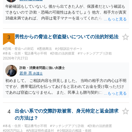
年齢確認もしていないし 後から出てきた人が、保護者だという確認も
できないので 詐欺・恐喝の可能性はあるでしょう 他方、相手方が真実
18歳未満であれば、 内容は電子マナーを送ってくれたら自慰行為など
の動画を要望通りに撮って送るよと言ったやりとりでした。 自分は動
画の尺は10分ほど、服を着たままで胸を触って欲しい、などの要望を
して、要求された金額(1000円程度)の電子マネーを送信してしまいま
3
男性からの脅迫と窃盗疑いについての法的対処法
した。 そこから、撮影するまで暇なので顔の雰囲気の写真を交換して
欲しい、住んでいる都道府県と区を教えてと言われたので教えたりと
#恐喝・脅迫への対応
#悪徳商法
#少額訴訟サポート
言ったやり取りをしていました。 というやりとりは、青少年条例違反
#本名・住所・電話番号が不明
#詐欺の法的措置
#マッチングアプリ詐欺
2026年7月27日
（わいせつ行為）の疑いがあります。18歳未満と知らなくても処罰可
能です。
詐欺・消費者問題に強い弁護士
若井 亮
弁護士
初めまして。 ご相談内容を拝見しました。 当時の相手方の内心は不明
ですが、携帯電話代を払ってあげると言われてお金を受け取っただけ
であれば窃盗になりません。 また、民事上も贈与契約に該当すると思
われるところ、返済の義務はありません。 これ以上のやり取りをせ
ず、可能であればブロックをするようにしてください。 ご不安であれ
ば、最寄りの警察署に相談をしても良いかもしれません。 以上、ご参
4
出会い系での交際詐欺被害、身元特定と返金請求
考になれば幸いです。
の方法は？
#本名・住所・電話番号が不明
#マッチングアプリ詐欺
#詐欺の法的措置
#200万円以上
#内容証明作成送付
#少額訴訟の相談・依頼