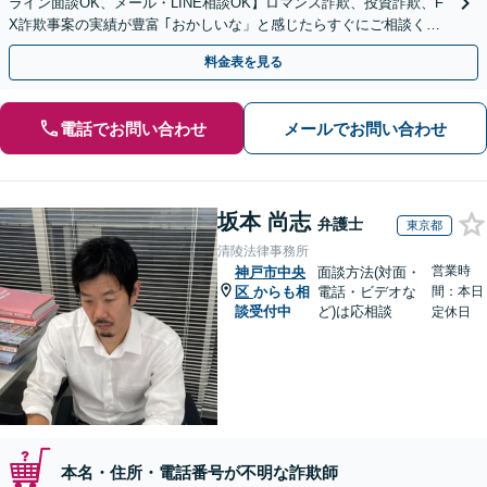
ライン面談OK、メール・LINE相談OK】ロマンス詐欺、投資詐欺、F
X詐欺事案の実績が豊富 ｢おかしいな」と感じたらすぐにご相談くだ
さい。
料金表を見る
電話でお問い合わせ
メールでお問い合わせ
坂本 尚志
弁護士
東京都
清陵法律事務所
営業時
神戸市中央
面談方法(対面・
区
からも相
電話・ビデオな
間：本日
談受付中
ど)は応相談
定休日
本名・住所・電話番号が不明な詐欺師