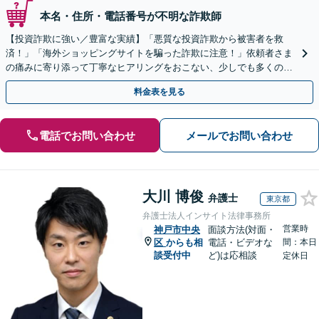
本名・住所・電話番号が不明な詐欺師
【投資詐欺に強い／豊富な実績】「悪質な投資詐欺から被害者を救
済！」「海外ショッピングサイトを騙った詐欺に注意！」依頼者さま
の痛みに寄り添って丁寧なヒアリングをおこない、少しでも多くの返
金が得られるよう尽力します！
料金表を見る
電話でお問い合わせ
メールでお問い合わせ
大川 博俊
弁護士
東京都
弁護士法人インサイト法律事務所
営業時
神戸市中央
面談方法(対面・
区
からも相
電話・ビデオな
間：本日
談受付中
ど)は応相談
定休日