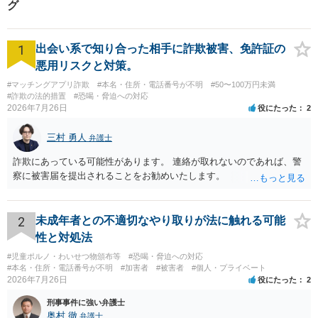
グ
1
出会い系で知り合った相手に詐欺被害、免許証の
悪用リスクと対策。
#マッチングアプリ詐欺
#本名・住所・電話番号が不明
#50〜100万円未満
#詐欺の法的措置
#恐喝・脅迫への対応
2026年7月26日
役にたった
2
三村 勇人
弁護士
詐欺にあっている可能性があります。 連絡が取れないのであれば、警
察に被害届を提出されることをお勧めいたします。
2
未成年者との不適切なやり取りが法に触れる可能
性と対処法
#児童ポルノ・わいせつ物頒布等
#恐喝・脅迫への対応
#本名・住所・電話番号が不明
#加害者
#被害者
#個人・プライベート
2026年7月26日
役にたった
2
刑事事件に強い弁護士
奥村 徹
弁護士