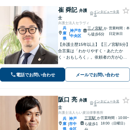
崔 舜記
弁護
インタビューを見
る
士
弁護士法人セラヴィ
兵
三ノ宮駅
か
営業時間：本
神戸市
庫
|
日定休日
ら徒歩6分
中央区
県
【弁護士歴15年以上】【三ノ宮駅6分】
合言葉は「わかりやすく・あたたか
く・おもしろく」。依頼者の方が心か
ら納得のできる解決を目指します。幅
広い領域をカバー。【夜間休日/電話相
電話でお問い合わせ
メールでお問い合わせ
談可能】【初回面談20分無料】
阪口 亮
弁護
インタビューを見
る
士
弁護士法人らい麦法律事務所
三宮駅
か
営業時間：10:00~
兵
神戸
18:00（日曜日）
庫
市中
ら徒歩1
|
県
央区
分