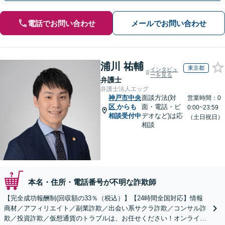
電話でお問い合わせ
メールでお問い合わせ
浦川 祐輔
東京都
インタビュ
ーを見る
弁護士
弁護士法人エッグ
神戸市中央
面談方法(対
営業時間：0
区
からも
面・電話・ビ
0:00~23:59
相談受付中
デオなど)は応
（土日祝日）
相談
本名・住所・電話番号が不明な詐欺師
【完全成功報酬制(回収額の33％（税込）】【24時間全国対応】情報
商材／アフィリエイト／副業詐欺／出会い系サクラ詐欺／コンサル詐
欺／投資詐欺／仮想通貨のトラブルは、お任せください！オンライン