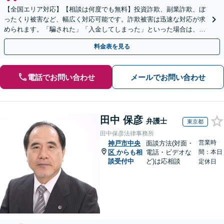
【全国エリア対応】【相談は何度でも無料】投資詐欺、副業詐欺、ぼ
ったくり被害など、幅広く対応可能です。詐欺被害は迅速な対応が求
められます。「騙された」「入金してしまった」といった場合は、お
早めにご相談ください。【電話・メール・WEB相談可】
料金表を見る
電話でお問い合わせ
メールでお問い合わせ
田中 保彦
弁護士
東京都
田中保彦法律事務所
営業時
神戸市中央
面談方法(対面・
区
からも相
電話・ビデオな
間：本日
談受付中
ど)は応相談
定休日