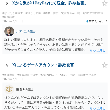
8
Xから繋がりPayPayにて送金、詐欺被害。
#ぼったくり被害
#10万円未満
#本名・住所・電話番号が不明
#詐欺の法的措置
#返金請求
2026年7月15日
役にたった
1
川添 圭
弁護士
詳しい事情によります。相手の氏名や住所がわからない場合、それを
調べることがそもそもできない、あるいは調べることができても費用
がかかってしまうことがあり、その場合は確実に費用倒れになりそう
です（調査費用は相手に請求できないのが原則だからです）。
9
Xによるゲームアカウント詐欺被害
#悪徳商法
#詐欺の法的措置
#200万円以上
#本名・住所・電話番号が不明
2026年7月18日
匿名A
弁護士
ほとんどのゲームではアカウントの売買自体が規約違反なので、もし
そうだとして、仮に運営者が対応するとすれば、おそらくアカウントB
ANとなり手元にアカウントを戻してくれる可能性は低いかもしれませ