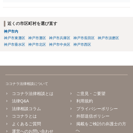
ん。さらにいえば、最悪の場合、貴殿も運営者から出禁処分（登録拒
絶）を食らう可能性があります。RMTが許されているゲーム（海外の
運営会社にはそのようなスタンスの事業者もいます）であれば結論は
変わるかもしれませんが…
近くの市区町村を選び直す
神戸市内
神戸市東灘区
神戸市灘区
神戸市兵庫区
神戸市長田区
神戸市須磨区
神戸市垂水区
神戸市北区
神戸市中央区
神戸市西区
ココナラ法律相談について
ココナラ法律相談とは
ご意見・ご要望
法律Q&A
利用規約
法律相談コラム
プライバシーポリシー
ココナラとは
外部送信ポリシー
よくあるご質問
掲載をご検討の弁護士の方
へ
運営へのお問い合わせ