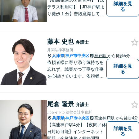
【初回相談30分間無料】【法
詳細を見
テラス利用可】【JR神戸駅よ
る
り徒歩 1 分】普段意識してい
ない「法律」が、突然大手を
広げて眼前に立ちはだかるこ
ともあります。そんな時はお
藤本 史也
気軽にご相談下さい。
弁護士
井関法律事務所
兵庫県
神戸市中央区
神戸駅
から徒歩5分
|
依頼者様に寄り添う気持ちを
詳細を見
忘れず、誠実かつ丁寧な仕事
る
を心掛けています。依頼者様
の主張に耳を傾け、法的に主
張を組み立て、毅然とした態
度で交渉に臨みます。まずは
尾倉 隆景
気軽にご相談ください。【交
弁護士
通事故／相続／労働／男女問
ポセイドン法律会計事務所
題／刑事事件】
兵庫県
神戸市中央区
高速神戸駅
から徒歩4分
|
【高速神戸駅4分】【夜間／休
詳細を見
日対応可能】インターネット
る
問題／企業法務／相続問題／