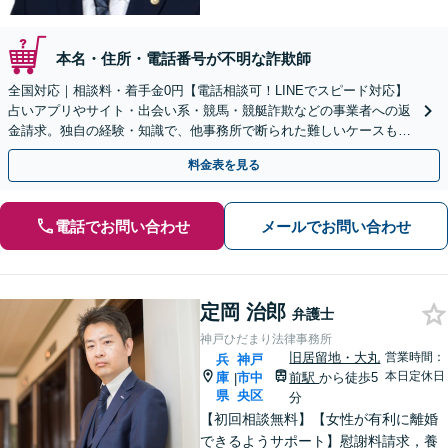
本名・住所・電話番号が不明な詐欺師
全国対応｜相談料・着手金0円【電話相談可！LINEでスピード対応】
占いアプリやサイト・出会い系・競馬・競艇詐欺などの事業者への返
金請求。独自の経験・知識で、他事務所で断られた難しいケースも解
決に導いた実績あり。まずはお気軽にご相談ください
料金表を見る
電話でお問い合わせ
メールでお問い合わせ
定岡 治郎
弁護士
神戸ひだまり法律事務所
旧居留地・大丸
営業時間：
兵
神戸
本日定休日
庫
市中
前駅
から徒歩5
|
県
央区
分
【初回相談無料】【女性が有利に離婚
できるようサポート】慰謝料請求，養