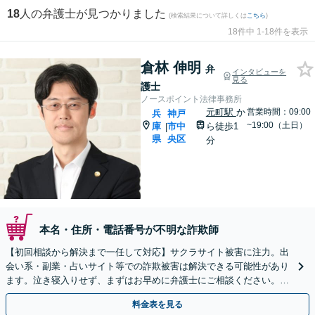
18
人の弁護士が見つかりました
(検索結果について詳しくは
こちら
)
18件中 1-18件を表示
倉林 伸明
弁
インタビューを
見る
護士
ノースポイント法律事務所
元町駅
か
営業時間：09:00
兵
神戸
~19:00（土日）
庫
市中
ら徒歩1
|
県
央区
分
本名・住所・電話番号が不明な詐欺師
【初回相談から解決まで一任して対応】サクラサイト被害に注力。出
会い系・副業・占いサイト等での詐欺被害は解決できる可能性があり
ます。泣き寝入りせず、まずはお早めに弁護士にご相談ください。
【元町駅1分・土日夜間の相談歓迎】
料金表を見る