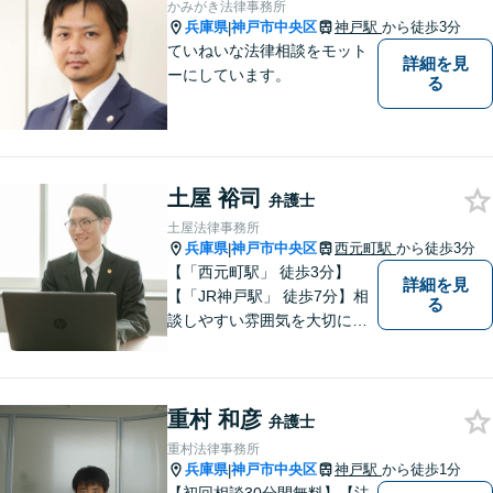
かみがき法律事務所
ートを選びます。【子連れ相
兵庫県
神戸市中央区
神戸駅
から徒歩3分
|
談可】
ていねいな法律相談をモット
詳細を見
ーにしています。
る
土屋 裕司
弁護士
土屋法律事務所
兵庫県
神戸市中央区
西元町駅
から徒歩3分
|
【「西元町駅」 徒歩3分】
詳細を見
【「JR神戸駅」 徒歩7分】相
る
談しやすい雰囲気を大切に
し、皆様のお悩みに向き合い
ます。和やかな相談体制を整
えています。皆様のお悩みを
重村 和彦
丁寧にお聞きし、最適な解決
弁護士
策を迅速に提供することをお
重村法律事務所
約束します。【法テラス利用
兵庫県
神戸市中央区
神戸駅
から徒歩1分
|
可】