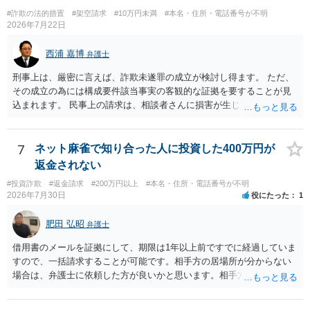
出してしまったのでしょう。 残っているのが無記名（つまり，自分の
#詐欺の法的措置
#架空請求
#10万円未満
#本名・住所・電話番号が不明
物に記名していない）のようですから，記名を気にしていない方だと
2026年7月22日
思います。 この場合は，過失にすぎませんから，窃盗罪は成立せず，
刑事的処罰を求めることはできません。 【弁償してもらうことは可能
西浦 嘉博
弁護士
か】 刑事ではなく民事の場合，不法行為に基づく損害賠償請求が問題
刑事上は、厳密に言えば、詐欺未遂罪の成立が検討し得ます。 ただ、
となります。 不法行為に基づく損害賠償請求は，故意だけではなく過
その成立の為には構成要件該当事実の客観的な証拠を要することが見
失も対象となります。 したがいまして，弁償してもらうことは可能で
込まれます。 民事上の請求は、相談者さんに損害が生じていない以
す。 ただし，間違えた方が誰かわかることが重要にはなります。
上、困難な様に思われます。 より詳細な事項についてお聞きになりた
い場合、最寄りの法律事務所での相談を検討ください。 上記、ご参考
ください。
7
ネット麻雀で知り合った人に投資した400万円が
返金されない
#投資詐欺
#返金請求
#200万円以上
#本名・住所・電話番号が不明
2026年7月30日
役にたった
1
肥田 弘昭
弁護士
借用書のメールを証拠にして、期限は1年以上前ですでに経過していま
すので、一括請求することが可能です。相手方の居場所が分からない
場合は、弁護士に依頼した方が良いかと思います。相手方の居場所が
分かるのであれば、個人でもできるかと思います。ご参考にしてくだ
さい。