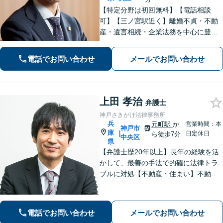
【特定分野は初回無料】【電話相談
可】【三ノ宮駅近く】離婚不貞・不動
産・遺言相続・企業法務を中心に豊富
な解決実績あり。「すべては依頼者の
ために」をモットーに、高い専門性を
電話でお問い合わせ
メールでお問い合わせ
もって最善の解決を実現します。お気
軽にご相談ください。
上田 孝治
弁護士
神戸さきがけ法律事務所
兵
元町駅
か
営業時間：本
神戸市
庫
|
日定休日
ら徒歩7分
中央区
県
【弁護士歴20年以上】長年の経験を活
かして、最善の手法で的確に法律トラ
ブルに対処【不動産・住まい】不動産
関係の資格を複数所持。不動産案件の
取扱い多数【相続・遺言】他士業と連
携してワンストップで解決【夜間・休
電話でお問い合わせ
メールでお問い合わせ
日相談可】【元町駅7分】