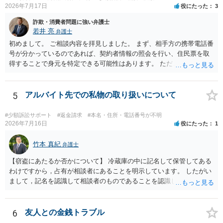
2026年7月17日
役にたった
3
詐欺・消費者問題に強い弁護士
若井 亮
弁護士
初めまして。 ご相談内容を拝見しました。 まず、相手方の携帯電話番
号が分かっているのであれば、契約者情報の照会を行い、住民票を取
得することで身元を特定できる可能性はあります。 ただ、他人名義の
携帯電話であるなどした場合には特定に結びつけることは難しいとこ
ろです。 LINEについても、詐欺の事案であれば照会できる可能性はあ
りますが、携帯電話の番号を経由する方法より難しくなります。 身元
5
アルバイト先での私物の取り扱いについて
を特定した後は、返金の理屈があるかどうかを確認していきます。 基
本的に贈与に該当する場合には返金請求ができません。 詐欺を含め、
#少額訴訟サポート
#返金請求
#本名・住所・電話番号が不明
当方に返金の理屈があるかどうかを確認していきます。 さらに、渡し
2026年7月16日
役にたった
1
た金額について、裏付けがあるかどうかも精査します。 上記を経て、
身元の特定、返金の理屈があると判断できるのであれば、まずは交渉
竹本 真紀
弁護士
からスタートすることになるでしょう。 ご理解のとおり、詐欺である
【窃盗にあたるか否かについて】 冷蔵庫の中に記名して保管してある
ことの立証は簡単ではありません。 刑事事件化が出来るのであれば、
わけですから，占有が相談者にあることを明示しています。 したがい
返金交渉で有利になる可能性がありますが、民事上の詐欺の立証以上
まして，記名を認識して相談者のものであることを認識していながら
に難しいところがあります。 こちらについては、一度、最寄りの警察
持ち出した場合には，相談者の占有を奪ったことになりますから，窃
署に被害相談をするようにしてください。 具体的な見通しに関して
盗罪が成立します。 しかし，窃盗罪は，故意犯です。 過失犯の場合に
は、証拠を拝見する必要があるため、直接弁護士にご相談された方が
は，窃盗罪は成立しません。処罰規定がないからです。 おそらく，持
6
友人との金銭トラブル
良いかと思います。
ち出した方は，相談者の記名に気づかず，自分のものと間違えて持ち