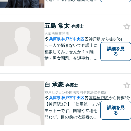
不動産問題／労働問題など、
幅広く対応可能。どうぞおお
気軽にご相談ください。
五島 常太
弁護士
六葉法律事務所
兵庫県
神戸市中央区
神戸駅
から徒歩3分
|
＜一人で悩まないで弁護士に
詳細を見
相談してみませんか？＞離
る
婚・男女問題、交通事故、刑
事事件・・・お一人お一人の
納得できる解決を目指しま
す。まずは、ご相談くださ
白 承豪
い。
弁護士
神戸セジョン外国法共同事業法律事務所
兵庫県
神戸市中央区
高速神戸駅
から徒歩2分
|
【神戸駅3分】「信用第一」が
詳細を見
モットーです。国籍や立場を
る
問わず、目の前の依頼者のた
めに全力を尽くしてまいりま
した。日韓渉外事件のみなら