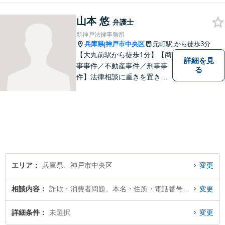
ず、幅広い分野を取り扱って
山本 悠
います。一人ひとりに誠意を
弁護士
持って尽力しますので、ぜひ
新神戸法律事務所
一度ご相談ください。
兵庫県
神戸市中央区
元町駅
から徒歩3分
|
【大丸前駅から徒歩1分】【商
詳細を見
事事件／不動産事件／刑事事
る
件】法律相談に重きを置きフ
ェアな法律相談と、生産的な
解決を心掛けています。お気
軽にご相談ください。
エリア
兵庫県、神戸市中央区
変更
相談内容
詐欺・消費者問題、本名・住所・電話番号が不明
変更
詳細条件
未選択
変更