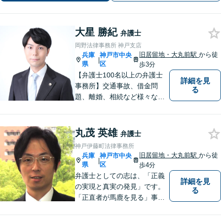
大星 勝紀
弁護士
岡野法律事務所 神戸支店
旧居留地・大丸前駅
から徒
兵庫
神戸市中央
|
県
区
歩3分
【弁護士100名以上の弁護士
詳細を見
事務所】交通事故、借金問
る
題、離婚、相続など様々な問
題について、「何度でも無
料」の相談を行っています！
まずはお気軽にご相談くださ
丸茂 英雄
弁護士
い！
神戸伊藤町法律事務所
旧居留地・大丸前駅
から徒
兵庫
神戸市中央
|
県
区
歩4分
弁護士としての志は、「正義
詳細を見
の実現と真実の発見」です。
る
「正直者が馬鹿を見る」事は
断じてあってはならないとい
う信念に基づき、状況を冷静