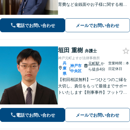
育費など金銭面やお子様に関する相談
を多数解決【離婚・不倫・男女問題・
遺産相続・交通事故】依頼者様のお気
持ちを大切にしながら交渉します。
電話でお問い合わせ
メールでお問い合わせ
【Web相談可】【平日夜間可】【神戸
大丸の近く】
垣田 重樹
弁護士
神戸元町よすが法律事務所
兵
元町駅
か
営業時間：本
神戸市
庫
|
日定休日
ら徒歩4分
中央区
県
【初回相談無料】一つひとつのご縁を
大切し、責任をもって最後までサポー
トいたします【刑事事件】フットワー
クの軽さとスピードが強み。豊富な経
験を活かして最善の解決を【離婚問
題】経済面やお子さまの将来を見据
電話でお問い合わせ
メールでお問い合わせ
え、納得できる解決策を提案【元町駅4
分】