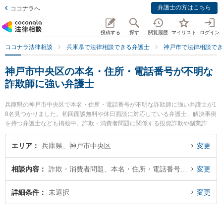
弁護士の方はこちら
ココナラへ
投稿する
探す
閲覧履歴
マイリスト
ログイン
ココナラ法律相談
兵庫県で法律相談できる弁護士
神戸市で法律相談で
神戸市中央区の本名・住所・電話番号が不明な
詐欺師に強い弁護士
兵庫県の神戸市中央区で本名・住所・電話番号が不明な詐欺師に強い弁護士が1
8名見つかりました。初回面談無料や休日面談に対応している弁護士、解決事例
を持つ弁護士なども掲載中。詐欺・消費者問題に関係する投資詐欺や副業詐
欺、FX詐欺等の細かな分野での絞り込み検索もでき便利です。特にノースポイ
ント法律事務所の倉林 伸明弁護士や神戸ひだまり法律事務所の定岡 治郎弁護
エリア
兵庫県、神戸市中央区
変更
士、神戸元町よすが法律事務所の垣田 重樹弁護士のプロフィール情報や弁護士
費用、強みなどが注目されています。『神戸市中央区で土日や夜間に発生した
相談内容
詐欺・消費者問題、本名・住所・電話番号が不明
変更
本名・住所・電話番号が不明な詐欺師のトラブルを今すぐに弁護士に相談した
い』『本名・住所・電話番号が不明な詐欺師のトラブル解決の実績豊富な近く
の弁護士を検索したい』『初回相談無料で本名・住所・電話番号が不明な詐欺
詳細条件
未選択
変更
師を法律相談できる神戸市中央区内の弁護士に相談予約したい』などでお困り
の相談者さんにおすすめです。