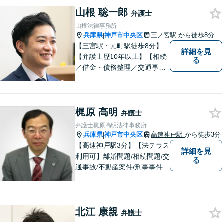
に分析し、情熱を持って事件
山根 聡一郎
弁護士
に取り組みます。
山根法律事務所
兵庫県
神戸市中央区
三ノ宮駅
から徒歩8分
|
【三宮駅・元町駅徒歩8分】
詳細を見
【弁護士歴10年以上】【相続
る
／借金・債務整理／交通事
故】寄り添う身近な法律事務
所。スピーディーな解決。女
性や法人の依頼者にも評価し
梶原 高明
ていただいています。お困り
弁護士
ごとがあればお気軽に。【夜
弁護士梶原高明法律事務所
間・土日祝対応】【一部初回
兵庫県
神戸市中央区
高速神戸駅
から徒歩3分
|
相談無料】
【高速神戸駅3分】【法テラス
詳細を見
利用可】離婚問題/相続問題/交
る
通事故/不動産案件/刑事事件な
ど個人向けのご相談から契約
書や労務、顧問契約など法人
向けのご相談まで幅広く取り
北江 康親
扱っております。依頼者様の
弁護士
ご事情から考えうる最良のル