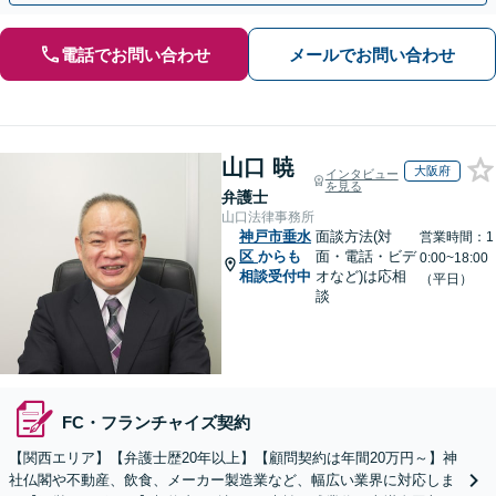
電話でお問い合わせ
メールでお問い合わせ
山口 暁
大阪府
インタビュー
を見る
弁護士
山口法律事務所
神戸市垂水
面談方法(対
営業時間：1
区
からも
面・電話・ビデ
0:00~18:00
相談受付中
オなど)は応相
（平日）
談
FC・フランチャイズ契約
【関西エリア】【弁護士歴20年以上】【顧問契約は年間20万円～】神
社仏閣や不動産、飲食、メーカー製造業など、幅広い業界に対応しま