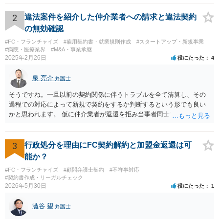
扱うことが出来ないという点や財産の移転内容や時期によっては取り
戻す必要が出てくる等一定のリスクもございますので、もし契約を継
2
違法案件を紹介した仲介業者への請求と違法契約
続するという選択肢がおありであれば、先に自己破産の相談というの
の無効確認
が適切かと思われます。 契約解約のご意思が固いところであれば、リ
#FC・フランチャイズ
#雇用契約書・就業規則作成
#スタートアップ・新規事業
スクを踏まえて進むしかないかと思いますので、本部との話が先であ
#病院・医療業界
#M&A・事業承継
っても問題ないかと思います。
2025年2月26日
役にたった
4
泉 亮介
弁護士
そうですね。一旦以前の契約関係に伴うトラブルを全て清算し、その
過程での対応によって新規で契約をするか判断するという形でも良い
かと思われます。 仮に仲介業者が返還を拒み当事者同士での解決が困
難となった場合は個別に弁護士に相談されると良いでしょう。
3
行政処分を理由にFC契約解約と加盟金返還は可
能か？
#FC・フランチャイズ
#顧問弁護士契約
#不祥事対応
#契約書作成・リーガルチェック
2026年5月30日
役にたった
1
澁谷 望
弁護士