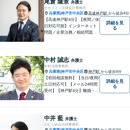
尾倉 隆景
弁護士
【夜間・休日相談可能（要予
ポセイドン法律会計事務所
約）】【弁護士歴10年以上】
兵庫県
神戸市中央区
高速神戸駅
から徒歩4分
|
【高速神戸駅4分】【夜間／休
詳細を見
日対応可能】インターネット
る
問題／企業法務／相続問題／
不動産問題／労働問題など、
幅広く対応可能。どうぞおお
気軽にご相談ください。
中村 誠志
弁護士
中村法律事務所
兵庫県
神戸市中央区
神戸駅
から徒歩4分
|
【初回相談無料】【当日/夜間/
詳細を見
土日対応可】【メール24時間
る
受付】【神戸駅4分】離婚・男
女問題、相続・遺言、刑事事
件など、幅広く対応。相談者
さまのご意向に沿った解決を
目指します。どんなささいな
中井 藍
弁護士
事でも、お気軽にご相談くだ
のむら総合法律事務所
さい。
兵庫県
神戸市中央区
神戸駅
から徒歩2分
|