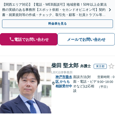
【関西エリア対応】【電話・WEB面談可】地域密着！50年以上企業法
務の実績のある事務所【スポット依頼・セカンドオピニオン可】契約
書・就業規則等の作成・チェック、取引先・顧客・社員トラブル等、
お気軽にご相談ください【事前予約で休日・夜間対応】
料金表を見る
電話でお問い合わせ
メールでお問い合わせ
柴田 堅太郎
弁護士
東京都
LBX法律事務所
神戸市垂水
面談方法(対
営業時間：0
区
からも
面・電話・ビデ
9:00~18:00
相談受付中
オなど)は応相
（平日）
談