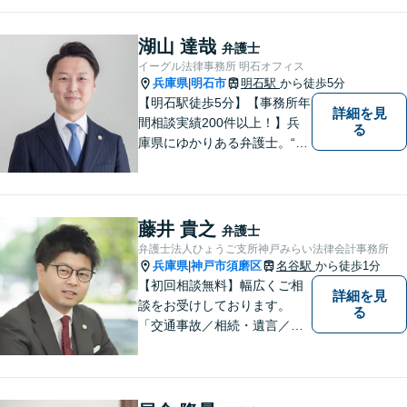
対応可】
湖山 達哉
弁護士
イーグル法律事務所 明石オフィス
兵庫県
明石市
明石駅
から徒歩5分
|
【明石駅徒歩5分】【事務所年
詳細を見
間相談実績200件以上！】兵
る
庫県にゆかりある弁護士。“プ
ロフェッショナル” として、依
頼者のために尽力します。複
数弁護士が連携し、高度な問
題にも迅速に対応いたしま
藤井 貴之
弁護士
す。【初回無料相談】
弁護士法人ひょうご支所神戸みらい法律会計事務所
兵庫県
神戸市須磨区
名谷駅
から徒歩1分
|
【初回相談無料】幅広くご相
詳細を見
談をお受けしております。
る
「交通事故／相続・遺言／離
婚・男女問題/刑事事件/借金問
題」など、個人から企業法務
までお気軽にご相談くださ
い。公認会計士試験合格者。