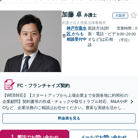
加藤 卓
弁護士
大阪府
弁護士法人啓葉法律事務所
神戸市垂水
面談方法(対
営業時間：0
区
からも
面・電話・ビデ
9:00~20:00
相談受付中
オなど)は応相
（平日）
談
FC・フランチャイズ契約
【WEB対応】【スタートアップから上場企業まで全国各地に約90社の
企業顧問】契約書等の作成・チェックや取引トラブル対応、M&AやIP
Oなど、企業法務のご相談はお任せください。豊富な実績を活かし的
確に対応を進めてまいります。
料金表を見る
電話でお問い合わせ
メールでお問い合わせ