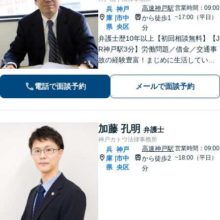
高速神戸駅
営業時間：09:00
兵
神戸
~17:00（平日）
庫
市中
から徒歩1
|
県
央区
分
弁護士歴10年以上【初回相談無料】【J
R神戸駅3分】労働問題／借金／交通事
故の経験豊富！まじめに生活している
方の正当な権利を守るため、最適な解
決策をご提案いたします。関西学院大
電話で面談予約
メールで面談予約
学大学院（ロースクール）の現役教
授。
加藤 孔明
弁護士
神戸カトウ法律事務所
高速神戸駅
営業時間：09:00
兵
神戸
~18:00（平日）
庫
市中
から徒歩2
|
県
央区
分