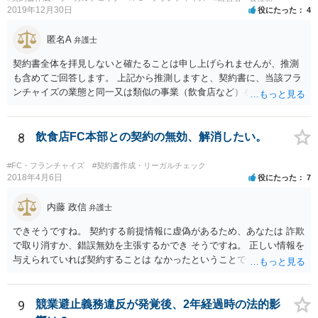
2019年12月30日
役にたった
4
匿名A
弁護士
契約書全体を拝見しないと確たることは申し上げられませんが、推測
も含めてご回答します。 上記から推測しますと、契約書に、当該フラ
ンチャイズの業態と同一又は類似の事業（飲食店など）を行ってはな
らない、という条項があるということでしょうか。そのような場合、
その条項には、単に行ってはならない、とだけ書いてある場合もあれ
ば、「自ら又は他人と共同で」行ってはならない、「他人に行わせる
8
飲食店FC本部との契約の無効、解消したい。
ことも同様」といった書き方がされている場合もあります。 上記のと
おり店の名義人になっているとすれば、知人と共同で、あるいは知人
#FC・フランチャイズ
#契約書作成・リーガルチェック
に行わせて、同一・類似の事業を行っている場合として、契約上の義
2018年4月6日
役にたった
7
務に違反していると解釈されるおそれはあり得ると思います（その場
合、運営方法や納税負担・収益分配などは、共同経営者内部の取り決
内藤 政信
弁護士
めに過ぎないという理解になります。）。 支払を求められている賠償
できそうですね。 契約する前提情報に虚偽があるため、あなたは 詐欺
金額にもよりますが、支払を拒絶した場合、契約の解除に繋がる可能
で取り消すか、錯誤無効を主張するかでき そうですね。 正しい情報を
性もありますので、支払や本部との交渉で話し合いがつかない場合
与えられていれば契約することは なかったということでしょう。 嘘を
は、契約書持参で弁護士に相談・交渉等の依頼を検討されてもよいと
つかれたということでしょうか。 詐欺の方が立証レベルは高いです
思います。
ね。
9
競業避止義務違反が発覚後、2年経過時の法的影