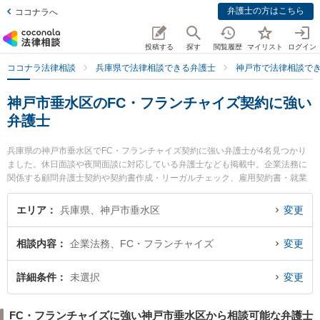
弁護士の方はこちら
ココナラへ
投稿する
探す
閲覧履歴
マイリスト
ログイン
ココナラ法律相談
兵庫県で法律相談できる弁護士
神戸市で法律相談で
神戸市垂水区のFC・フランチャイズ契約に強い
弁護士
兵庫県の神戸市垂水区でFC・フランチャイズ契約に強い弁護士が4名見つかり
ました。休日面談や夜間面談に対応している弁護士なども掲載中。企業法務に
関係する顧問弁護士契約や契約書作成・リーガルチェック、雇用契約書・就業
規則作成等の細かな分野での絞り込み検索もでき便利です。特に神戸マリン綜
合法律事務所の西口 竜司弁護士や神戸マリン綜合法律事務所の佐々木 歌織弁護
エリア
兵庫県、神戸市垂水区
変更
士、神戸マリン綜合法律事務所の小田 紗織弁護士のプロフィール情報や弁護士
費用、強みなどが注目されています。『神戸市垂水区で土日や夜間に発生したF
相談内容
企業法務、FC・フランチャイズ
変更
C・フランチャイズ契約のトラブルを今すぐに弁護士に相談したい』『FC・フ
ランチャイズ契約のトラブル解決の実績豊富な近くの弁護士を検索したい』
『初回相談無料でFC・フランチャイズ契約を法律相談できる神戸市垂水区内の
詳細条件
未選択
変更
弁護士に相談予約したい』などでお困りの相談者さんにおすすめです。
FC・フランチャイズに強い神戸市垂水区から相談可能な弁護士