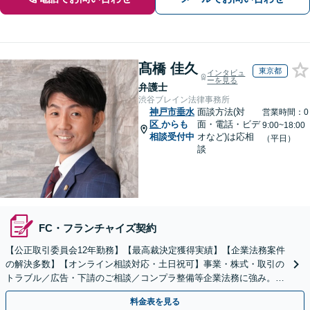
髙橋 佳久
東京都
インタビュ
ーを見る
弁護士
渋谷ブレイン法律事務所
神戸市垂水
面談方法(対
営業時間：0
区
からも
面・電話・ビデ
9:00~18:00
相談受付中
オなど)は応相
（平日）
談
FC・フランチャイズ契約
【公正取引委員会12年勤務】【最高裁決定獲得実績】【企業法務案件
の解決多数】【オンライン相談対応・土日祝可】事業・株式・取引の
トラブル／広告・下請のご相談／コンプラ整備等企業法務に強み。株
式の相続／誹謗中傷対策／不動産問題まで幅広く対応！
料金表を見る