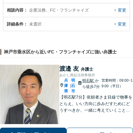
相談内容
企業法務、FC・フランチャイズ
変更
詳細条件
未選択
変更
神戸市垂水区から近いFC・フランチャイズに強い弁護士
渡邉 友
弁護士
あかし興起法律事務所
兵
明
明石駅
か
営業時間：09:00~1
庫
石
|
9:00（平日）
ら徒歩7分
県
市
【明石駅7分】依頼者さま目線で物事を
とらえ、いい方向に歩みだすためにど
うすべきか、一緒に考えていくことを
大事にしています。ぜひ一度ご相談く
ださい！離婚協議・調停／相続トラブ
ルなど【Web相談可】【離婚・相続問