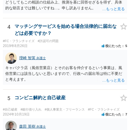
どうしてもこの相談の仕組み上、推測を基に回答せざるを得ず、具体
的な助言までは難しいですね…。申し訳ありません。
4
マッチングサービスを始める場合法律的に届出な
どは必要ですか？
#FC・フランチャイズ
#許認可の問題
2019年8月26日
役にたった
5
理崎 智英
弁護士
キャバクラ店（風俗営業店）とそのお客を仲介するという事業は、風
俗営業には該当しないと思いますので、行政への届出等は特に不要だ
と考えます。
5
コンビニ解約と自己破産
#自己破産
#銀行借り入れ
#個人事業主・フリーランス
#FC・フランチャイズ
2024年10月19日
役にたった
7
森田 英樹
弁護士