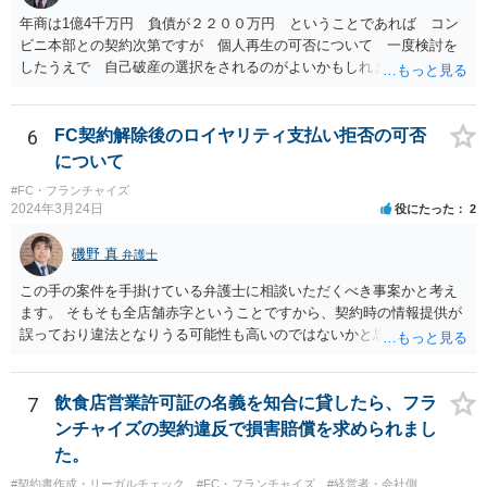
年商は1億4千万円 負債が２２００万円 ということであれば コン
ビニ本部との契約次第ですが 個人再生の可否について 一度検討を
したうえで 自己破産の選択をされるのがよいかもしれません。 ネッ
トで 直接勧誘することは できません。 貴殿から ご連絡があれ
ば 対応が可能な案件だと存じます。 早急に 弁護士に相談されるの
が良いケースです。
6
FC契約解除後のロイヤリティ支払い拒否の可否
について
#FC・フランチャイズ
2024年3月24日
役にたった
2
磯野 真
弁護士
この手の案件を手掛けている弁護士に相談いただくべき事案かと考え
ます。 そもそも全店舗赤字ということですから、契約時の情報提供が
誤っており違法となりうる可能性も高いのではないかと思われます。
解除後の期間分のロイヤリティの請求を退け、場合によっては、こち
らから本部に対して請求をしていくことも検討すべきかと考えます。
7
飲食店営業許可証の名義を知合に貸したら、フラ
ンチャイズの契約違反で損害賠償を求められまし
た。
#契約書作成・リーガルチェック
#FC・フランチャイズ
#経営者・会社側