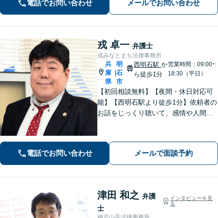
電話でお問い合わせ
メールでお問い合わせ
題の初回相談無料】【夜間面談可】
戎 卓一
弁護士
戎みなとまち法律事務所
兵
明
西明石駅
か
営業時間：09:00~
庫
石
|
18:30（平日）
ら徒歩1分
県
市
【初回相談無料】【夜間・休日対応可
能】【西明石駅より徒歩1分】依頼者の
お話をじっくり聴いて、感情や人間関
係にも配慮して柔軟に最適な解決策を
考えます。1日も早い解決のためにフッ
トワーク軽く迅速・誠実に対応しま
電話でお問い合わせ
メールで面談予約
す。まずはお気軽にご相談ください。
津田 和之
弁護
インタビューを見
る
士
神戸山手法律事務所