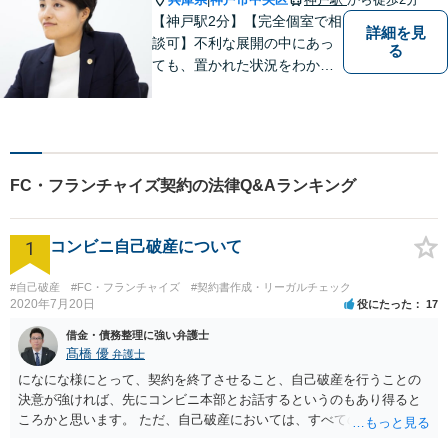
【神戸駅2分】【完全個室で相
詳細を見
談可】不利な展開の中にあっ
る
ても、置かれた状況をわかり
やすく説明し、できること・
できないことをしっかりと協
議して、ご納得いただいた上
で進めるようにしています。
お困りの際は、ぜひご相談く
FC・フランチャイズ契約の法律Q&Aランキング
ださい。
1
コンビニ自己破産について
#自己破産
#FC・フランチャイズ
#契約書作成・リーガルチェック
2020年7月20日
役にたった
17
借金・債務整理に強い弁護士
髙橋 優
弁護士
になにな様にとって、契約を終了させること、自己破産を行うことの
決意が強ければ、先にコンビニ本部とお話するというのもあり得ると
ころかと思います。 ただ、自己破産においては、すべての債権者を公
平に扱う必要がある為保証人がついている借入についても別異に取り