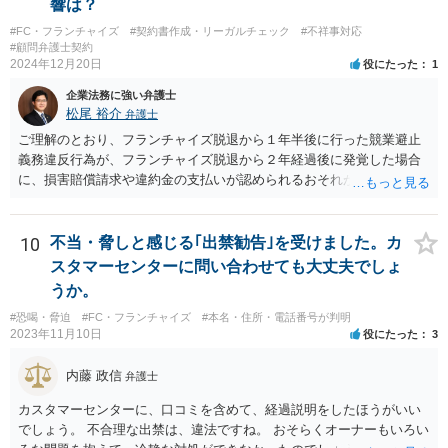
響は？
#FC・フランチャイズ
#契約書作成・リーガルチェック
#不祥事対応
#顧問弁護士契約
2024年12月20日
役にたった
1
企業法務に強い弁護士
松尾 裕介
弁護士
ご理解のとおり、フランチャイズ脱退から１年半後に行った競業避止
義務違反行為が、フランチャイズ脱退から２年経過後に発覚した場合
に、損害賠償請求や違約金の支払いが認められるおそれがあると考え
られます。
10
不当・脅しと感じる｢出禁勧告｣を受けました。カ
スタマーセンターに問い合わせても大丈夫でしょ
うか。
#恐喝・脅迫
#FC・フランチャイズ
#本名・住所・電話番号が判明
2023年11月10日
役にたった
3
内藤 政信
弁護士
カスタマーセンターに、口コミを含めて、経過説明をしたほうがいい
でしょう。 不合理な出禁は、違法ですね。 おそらくオーナーもいろい