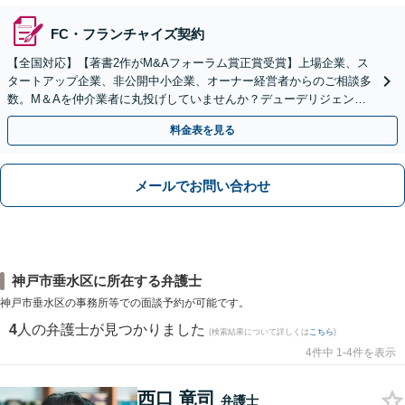
FC・フランチャイズ契約
【全国対応】【著書2作がM&Aフォーラム賞正賞受賞】上場企業、ス
タートアップ企業、非公開中小企業、オーナー経営者からのご相談多
数。M＆Aを仲介業者に丸投げしていませんか？デューデリジェンス
や契約書作成・交渉はお任せください【初回無料】
料金表を見る
メールでお問い合わせ
神戸市垂水区に所在する弁護士
神戸市垂水区の事務所等での面談予約が可能です。
4
人の弁護士が見つかりました
(検索結果について詳しくは
こちら
)
4件中 1-4件を表示
西口 竜司
弁護士