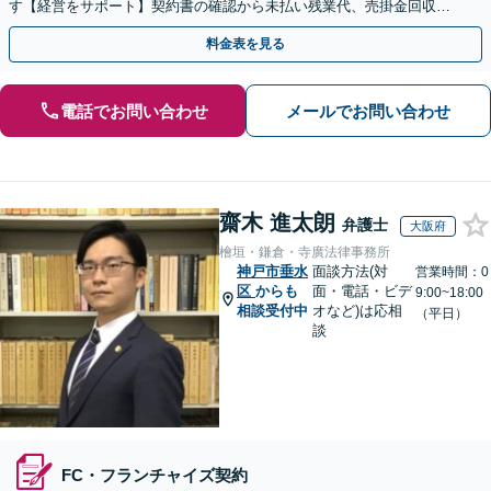
す【経営をサポート】契約書の確認から未払い残業代、売掛金回収、
事業承継までお任せください【初回面談無料】
料金表を見る
電話でお問い合わせ
メールでお問い合わせ
齋木 進太朗
弁護士
大阪府
檜垣・鎌倉・寺廣法律事務所
神戸市垂水
面談方法(対
営業時間：0
区
からも
面・電話・ビデ
9:00~18:00
相談受付中
オなど)は応相
（平日）
談
FC・フランチャイズ契約