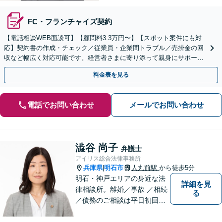
FC・フランチャイズ契約
【電話相談WEB面談可】【顧問料3.3万円〜】【スポット案件にも対
応】契約書の作成・チェック／従業員・企業間トラブル／売掛金の回
収など幅広く対応可能です。経営者さまに寄り添って親身にサポート
いたします。個人事業主・フリーランスにも対応。
料金表を見る
電話でお問い合わせ
メールでお問い合わせ
澁谷 尚子
弁護士
アイリス総合法律事務所
兵庫県
明石市
人丸前駅
から徒歩5分
|
明石・神戸エリアの身近な法
詳細を見
律相談所。離婚／事故 ／相続
る
／債務のご相談は平日初回３
０分無料です。【JR明石駅徒
歩10分，裁判所前】【土日祝