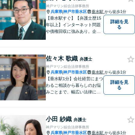
神戸マリン綜合法律事務所
兵庫県
神戸市垂水区
垂水駅
から徒歩1分
|
【垂水駅すぐ】【弁護士歴15
詳細を見
年以上】インターネット問題
る
や債権回収に強みあり。企業
ならではの困りごとまで幅広
く対応。女性弁護士も在籍し
ているため、男性弁護士に話
佐々木 歌織
しづらくてもご安心くださ
弁護士
い。【分割払いOK】【休日・
神戸マリン綜合法律事務所
夜間面談・ビデオ面談可】
兵庫県
神戸市垂水区
垂水駅
から徒歩1分
|
【垂水駅1分】会社経営にまつ
詳細を見
わるご相談から暮らしのお悩
る
みごとまで、幅広い法律にま
つわるお悩みに対応していま
す。問題解決に向けて誠心誠
意アドバイスさせていただき
小田 紗織
ますので、悩まれる前に、お
弁護士
早めにご相談ください。
神戸マリン綜合法律事務所
兵庫県
神戸市垂水区
垂水駅
から徒歩1分
|