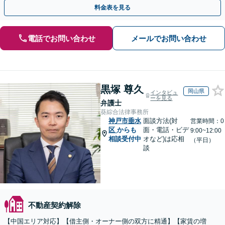
な解決を目指します【顧問契約】【西宮北口駅3分】
料金表を見る
電話でお問い合わせ
メールでお問い合わせ
黒塚 尊久
岡山県
インタビュ
ーを見る
弁護士
葵綜合法律事務所
神戸市垂水
面談方法(対
営業時間：0
区
からも
面・電話・ビデ
9:00~12:00
相談受付中
オなど)は応相
（平日）
談
不動産契約解除
【中国エリア対応】【借主側・オーナー側の双方に精通】【家賃の増