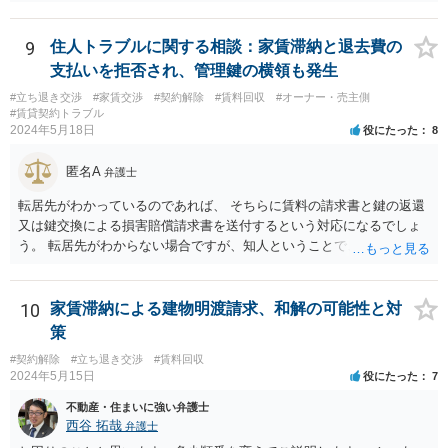
9
住人トラブルに関する相談：家賃滞納と退去費の
支払いを拒否され、管理鍵の横領も発生
#立ち退き交渉
#家賃交渉
#契約解除
#賃料回収
#オーナー・売主側
#賃貸契約トラブル
2024年5月18日
役にたった
8
匿名A
弁護士
転居先がわかっているのであれば、 そちらに賃料の請求書と鍵の返還
又は鍵交換による損害賠償請求書を送付するという対応になるでしょ
う。 転居先がわからない場合ですが、知人ということで、連絡がつく
のであれば、そちらに連絡をしてという形ですが、知人間ということ
で、適切な対応が望めない場合は、債権回収を弁護士に依頼すること
をご検討ください。
10
家賃滞納による建物明渡請求、和解の可能性と対
策
#契約解除
#立ち退き交渉
#賃料回収
2024年5月15日
役にたった
7
不動産・住まいに強い弁護士
西谷 拓哉
弁護士