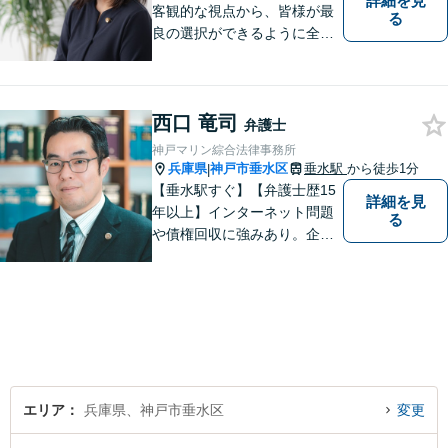
詳細を見
客観的な視点から、皆様が最
る
良の選択ができるように全力
でサポートさせていただきま
す。みなさんが思っているよ
りも、法律で解決できること
西口 竜司
は数多くあります。 小さな悩
弁護士
み事が大きなトラブルや事件
神戸マリン綜合法律事務所
になってしまう前に、ご相談
兵庫県
神戸市垂水区
垂水駅
から徒歩1分
|
ください。
【垂水駅すぐ】【弁護士歴15
詳細を見
年以上】インターネット問題
る
や債権回収に強みあり。企業
ならではの困りごとまで幅広
く対応。女性弁護士も在籍し
ているため、男性弁護士に話
しづらくてもご安心くださ
い。【分割払いOK】【休日・
夜間面談・ビデオ面談可】
エリア
兵庫県、神戸市垂水区
変更