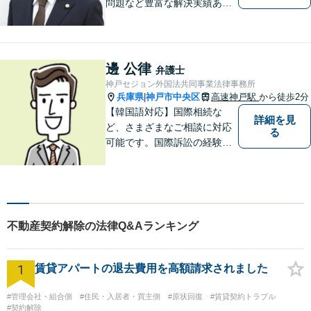
問題など豊富な解決実績あ
り。問題解決に向けてサポー
トに尽力。お一人お一人の立
場に立ち、依頼者さまにとっ
て納得感のある解決を目指し
邊 公律
弁護士
ます【神戸駅徒歩2分】【ハー
神戸セジョン外国法共同事業法律事務所
バーランド駅5分】
兵庫県
神戸市中央区
高速神戸駅
から徒歩2分
|
【韓国語対応】国際相続な
詳細を見
ど、さまざまなご相談に対応
る
可能です。国際訴訟の経験も
豊富にあります【夜間・休日
面談可】【神戸駅2分】
不動産契約解除の法律Q&Aランキング
1
賃貸アパートの退去費用を高額請求されました
#管理会社・組合側
#住民・入居者・買主側
#原状回復
#賃貸契約トラブル
#契約解除