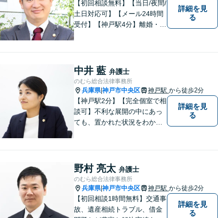
【初回相談無料】【当日/夜間/
詳細を見
土日対応可】【メール24時間
る
受付】【神戸駅4分】離婚・男
女問題、相続・遺言、刑事事
件など、幅広く対応。相談者
さまのご意向に沿った解決を
目指します。どんなささいな
中井 藍
弁護士
事でも、お気軽にご相談くだ
のむら総合法律事務所
さい。
兵庫県
神戸市中央区
神戸駅
から徒歩2分
|
【神戸駅2分】【完全個室で相
詳細を見
談可】不利な展開の中にあっ
る
ても、置かれた状況をわかり
やすく説明し、できること・
できないことをしっかりと協
議して、ご納得いただいた上
で進めるようにしています。
野村 亮太
弁護士
お困りの際は、ぜひご相談く
のむら総合法律事務所
ださい。
兵庫県
神戸市中央区
神戸駅
から徒歩2分
|
【初回相談1時間無料】交通事
詳細を見
故、遺産相続トラブル、借金
る