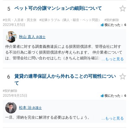
は、「契約条件にかかわらず」、当事者は賃料の増減を請求できる、
とされています。 「不相当」かどうかは、貸主から、近隣相場の上昇
5
ペット可の分譲マンションの細則について
を示す同種賃貸物件の根拠資料などを提示してもらわないと判断でき
ませんよね。ご相談者様のケースでは、こうした資料が示されていな
#住民・入居者・買主側
#近隣トラブル（隣人・騒音・ペット問題）
#契約解除
いと思われることと、１０％が相当がどうかが分からないので、「不
2023年1月5日
役にたった
6
相当」という判断ができないから賃料増額には応じないという主張が
できます。 なお、賃貸借契約書には「家賃の変更は貸主・借主間の合
秋山 直人
弁護士
意の上で行う」という特約があるとのことですが、最高裁判例（S56.
仲介業者に対する調査義務違反による損害賠償請求、管理会社に対す
4.20）では、このような特約があっても協議を経ない増額請求も有効
る不法行為に基づく損害賠償請求が考えられます。 仲介業者について
とされているため（本当に賃料が不相当であれば特約に拘束されるの
は、管理会社に問い合わせはした（きちんと細則を確認しなかった管
は不合理だからという考え方です。「契約条件にかかわらず」とはそ
理会社が悪い）という反論が予想されます。 ご相談者様と管理会社と
ういう意味です。）、契約違反だから増額には応じないという理論で
の間には直接の契約関係がないので、管理会社からは、ご相談者様に
はなく、上記のとおり、「不相当」かどうかが判断できないから、と
対して義務を負っていないという反論が予想されます。 そのため、両
6
賃貸の連帯保証人から外れることの可能性につい
いう理論になると思います。 そして、法律上、増額協議が整わない場
方に請求してくのが良いのではと思います。 損害の範囲はなかなか難
合、増額を正当とする判決が確定するまでは相当な賃料（※現在の賃
て
しいところですが、リフォーム工事をキャンセルしてキャンセル料が
料）を支払えば足りる、とされています。 もし、貸主が「現在の賃料
#契約解除
発生しているということですので、当該キャンセル料を請求すること
なら受け取らない」などと言った場合は、最寄りの法務局に現在の賃
2025年9月15日
役にたった
6
が考えられます。また、きちんと説明を受けていればそもそも売買契
料を供託してください。賃料を支払わないと契約が解除される可能性
約をしなかったとして、仲介手数料や登記費用も損害であるとして賠
がありますので、注意が必要です。
松本 治
弁護士
償請求することが考えられます。
一旦、滞納を完全に解消する必要はあるでしょう。