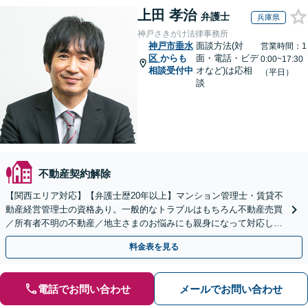
上田 孝治
弁護士
兵庫県
神戸さきがけ法律事務所
神戸市垂水
面談方法(対
営業時間：1
区
からも
面・電話・ビデ
0:00~17:30
相談受付中
オなど)は応相
（平日）
談
不動産契約解除
【関西エリア対応】【弁護士歴20年以上】マンション管理士・賃貸不
動産経営管理士の資格あり。一般的なトラブルはもちろん不動産売買
／所有者不明の不動産／地主さまのお悩みにも親身になって対応しま
す【夜間・休日の相談可】
料金表を見る
電話でお問い合わせ
メールでお問い合わせ