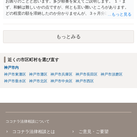
お困りのことと思います。多少順番を変えてご説明します。 １・ま
ず、和解は難しいかの点ですが、何とも言い難いところがあります。
どの程度の額を滞納したのか分かりませんが、３ヶ月分以上滞納した
り、これまで繰り返し賃料滞納があったりすると、 信頼関係が破壊さ
れたと評価され、来月払えるからと言って、大家があなたとの賃貸借
契約が解約できることに変わりなくなってしまうからです。 そのよう
もっとみる
な場合、相手が、「もう出て行って欲しい」と考えていれば、引き続
き居住する前提での和解は難しい可能性があります。 ２・弁護士が事
件の見通しをたてるにも、賃料滞納状況で見立てが変わりますし、そ
もそも賃料滞納状況によってはご希望に沿える活動を保障できず、 依
近くの市区町村を選び直す
頼を受けられないかもしれないです。依頼を受けるにしても厳しめの
神戸市内
リスクを踏まえた上でのものとなる可能性があります。 定型的な事件
依頼となるかもわからず、着手金額もなんともいえないと思います。
神戸市東灘区
神戸市灘区
神戸市兵庫区
神戸市長田区
神戸市須磨区
複数事務所にあたり、着手金額を確認されるとよいと思います。 ３・
神戸市垂水区
神戸市北区
神戸市中央区
神戸市西区
弁護士が依頼を受ければ代わりに裁判所とのやりとりを行うことが可
能です。双方に弁護士がついていればウェブ会議で裁判を実施する場
合もあるでしょう。 ただし、ご本人さんも同行してもらう必要が和解
協議の場合だとあると思います。
ココナラ法律相談について
ココナラ法律相談とは
ご意見・ご要望