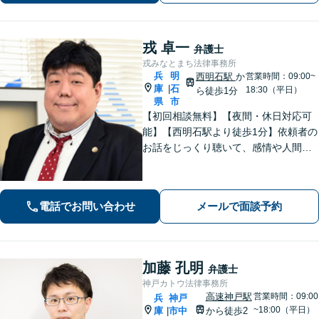
分】
戎 卓一
弁護士
戎みなとまち法律事務所
兵
明
西明石駅
か
営業時間：09:00~
庫
石
|
18:30（平日）
ら徒歩1分
県
市
【初回相談無料】【夜間・休日対応可
能】【西明石駅より徒歩1分】依頼者の
お話をじっくり聴いて、感情や人間関
係にも配慮して柔軟に最適な解決策を
考えます。1日も早い解決のためにフッ
トワーク軽く迅速・誠実に対応しま
電話でお問い合わせ
メールで面談予約
す。まずはお気軽にご相談ください。
加藤 孔明
弁護士
神戸カトウ法律事務所
高速神戸駅
営業時間：09:00
兵
神戸
~18:00（平日）
庫
市中
から徒歩2
|