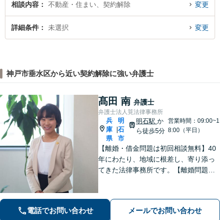
相談内容
不動産・住まい、契約解除
変更
詳細条件
未選択
変更
神戸市垂水区から近い契約解除に強い弁護士
髙田 南
弁護士
弁護士法人筧法律事務所
兵
明
明石駅
か
営業時間：09:00~1
庫
石
|
8:00（平日）
ら徒歩5分
県
市
【離婚・借金問題は初回相談無料】40
年にわたり、地域に根差し、寄り添っ
てきた法律事務所です。【離婚問題】
女性弁護士・スタッフ在籍/離婚後の将
来を見据えて最善の解決を目指します
【借金問題】受任から申し立てまでス
電話でお問い合わせ
メールでお問い合わせ
ピーディーに対応いたします【明石駅7