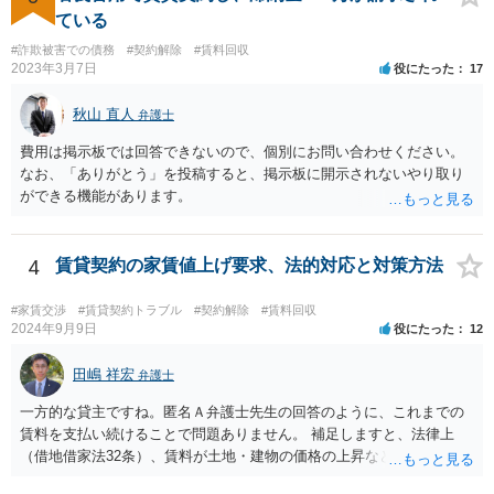
ている
#詐欺被害での債務
#契約解除
#賃料回収
2023年3月7日
役にたった
17
秋山 直人
弁護士
費用は掲示板では回答できないので、個別にお問い合わせください。
なお、「ありがとう」を投稿すると、掲示板に開示されないやり取り
ができる機能があります。
4
賃貸契約の家賃値上げ要求、法的対応と対策方法
#家賃交渉
#賃貸契約トラブル
#契約解除
#賃料回収
2024年9月9日
役にたった
12
田嶋 祥宏
弁護士
一方的な貸主ですね。匿名Ａ弁護士先生の回答のように、これまでの
賃料を支払い続けることで問題ありません。 補足しますと、法律上
（借地借家法32条）、賃料が土地・建物の価格の上昇などの経済事情
の変動や、近隣の同種建物の賃料と比較して「不相当となったとき」