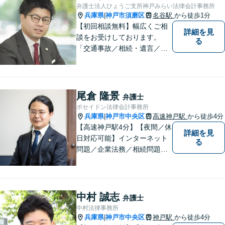
す。【初回無料相談】
弁護士法人ひょうご支所神戸みらい法律会計事務所
兵庫県
神戸市須磨区
名谷駅
から徒歩1分
|
【初回相談無料】幅広くご相
詳細を見
談をお受けしております。
る
「交通事故／相続・遺言／離
婚・男女問題/刑事事件/借金問
題」など、個人から企業法務
までお気軽にご相談くださ
い。公認会計士試験合格者。
尾倉 隆景
弁護士
【夜間・休日相談可能（要予
ポセイドン法律会計事務所
約）】【弁護士歴10年以上】
兵庫県
神戸市中央区
高速神戸駅
から徒歩4分
|
【高速神戸駅4分】【夜間／休
詳細を見
日対応可能】インターネット
る
問題／企業法務／相続問題／
不動産問題／労働問題など、
幅広く対応可能。どうぞおお
気軽にご相談ください。
中村 誠志
弁護士
中村法律事務所
兵庫県
神戸市中央区
神戸駅
から徒歩4分
|