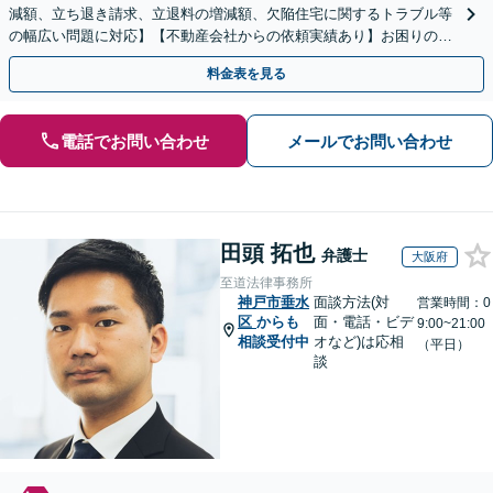
減額、立ち退き請求、立退料の増減額、欠陥住宅に関するトラブル等
の幅広い問題に対応】【不動産会社からの依頼実績あり】お困りの際
はご連絡ください。迅速かつ丁寧に対応いたします。
料金表を見る
電話でお問い合わせ
メールでお問い合わせ
田頭 拓也
弁護士
大阪府
至道法律事務所
神戸市垂水
面談方法(対
営業時間：0
区
からも
面・電話・ビデ
9:00~21:00
相談受付中
オなど)は応相
（平日）
談