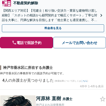
不動産契約解除
【関西エリア対応】【宅建士｜粘り強い交渉力・豊富な建物明け渡し
経験】「スポットの相談から顧問契約まで幅広くサポート」丁寧な対
話を大事に、円満な解決を目指します「他士業とも適宜連携し、不動
産経営者さまに法的観点から戦略的なアドバイスを提供」
料金表を見る
電話で面談予約
メールでお問い合わせ
神戸市垂水区に所在する弁護士
神戸市垂水区の事務所等での面談予約が可能です。
4
人の弁護士が見つかりました
(検索結果について詳しくは
こちら
)
4件中 1-4件を表示
河原林 直樹
弁護士
神戸ほまれ法律事務所