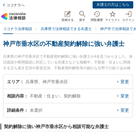
弁護士の方はこちら
ココナラへ
投稿する
探す
閲覧履歴
マイリスト
ログイン
ココナラ法律相談
兵庫県で法律相談できる弁護士
神戸市で法律相談で
神戸市垂水区の不動産契約解除に強い弁護士
兵庫県の神戸市垂水区で不動産契約解除に強い弁護士が4名見つかりました。休
日面談や夜間面談に対応している弁護士なども掲載中。不動産・住まいに関係
する立ち退き交渉や家賃交渉、不動産契約解除等の細かな分野での絞り込み検
索もでき便利です。特に神戸ほまれ法律事務所の河原林 直樹弁護士や神戸マリ
ン綜合法律事務所の佐々木 歌織弁護士、神戸マリン綜合法律事務所の小田 紗織
エリア
兵庫県、神戸市垂水区
変更
弁護士のプロフィール情報や弁護士費用、強みなどが注目されています。『神
戸市垂水区で土日や夜間に発生した不動産契約解除のトラブルを今すぐに弁護
相談内容
不動産・住まい、契約解除
変更
士に相談したい』『不動産契約解除のトラブル解決の実績豊富な近くの弁護士
を検索したい』『初回相談無料で不動産契約解除を法律相談できる神戸市垂水
区内の弁護士に相談予約したい』などでお困りの相談者さんにおすすめです。
詳細条件
未選択
変更
契約解除に強い神戸市垂水区から相談可能な弁護士