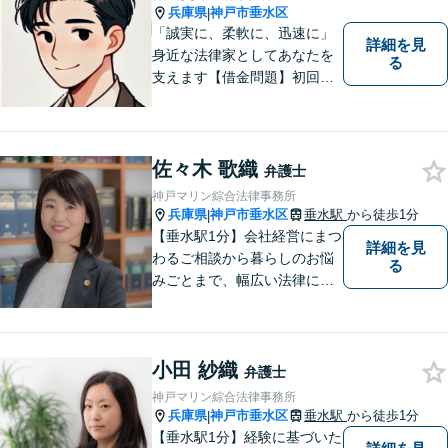
兵庫県
神戸市垂水区
|
「誠実に、柔軟に、迅速に」
詳細を見
身近な法律家としてあなたを
る
支えます【借金問題】初回相
談無料／法テラスOK。丁寧な
説明で納得感ある解決を【相
続問題】生前対策から相続発
生後の手続き・トラブル対応
佐々木 歌織
弁護士
までワンストップで対応【オ
神戸マリン綜合法律事務所
ンライン面談OK】
兵庫県
神戸市垂水区
垂水駅
から徒歩1分
|
【垂水駅1分】会社経営にまつ
詳細を見
わるご相談から暮らしのお悩
る
みごとまで、幅広い法律にま
つわるお悩みに対応していま
す。問題解決に向けて誠心誠
意アドバイスさせていただき
小田 紗織
ますので、悩まれる前に、お
弁護士
早めにご相談ください。
神戸マリン綜合法律事務所
兵庫県
神戸市垂水区
垂水駅
から徒歩1分
|
【垂水駅1分】経験に基づいた