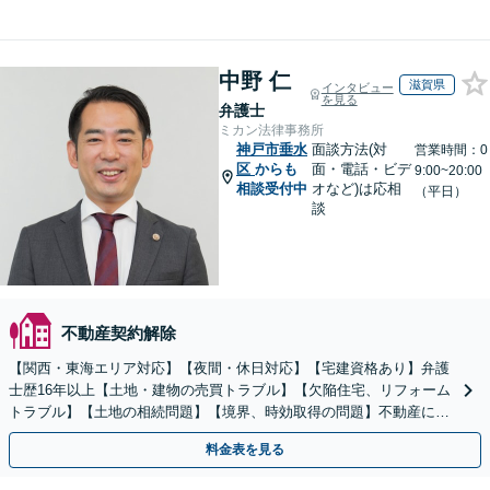
中野 仁
滋賀県
インタビュー
を見る
弁護士
ミカン法律事務所
神戸市垂水
面談方法(対
営業時間：0
区
からも
面・電話・ビデ
9:00~20:00
相談受付中
オなど)は応相
（平日）
談
不動産契約解除
【関西・東海エリア対応】【夜間・休日対応】【宅建資格あり】弁護
士歴16年以上【土地・建物の売買トラブル】【欠陥住宅、リフォーム
トラブル】【土地の相続問題】【境界、時効取得の問題】不動産に関
するトラブル全般の解決に豊富な経験あり。
料金表を見る