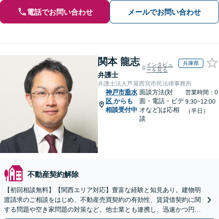
電話でお問い合わせ
メールでお問い合わせ
関本 龍志
兵庫県
インタビュ
ーを見る
弁護士
弁護士法人芦屋西宮市民法律事務所
神戸市垂水
面談方法(対
営業時間：0
区
からも
面・電話・ビデ
9:30~12:00
相談受付中
オなど)は応相
（平日）
談
不動産契約解除
【初回相談無料】【関西エリア対応】豊富な経験と知見あり。建物明
渡請求のご相談をはじめ、不動産売買契約の有効性、賃貸借契約に関
する問題や空き家問題の対策など。他士業とも連携し、迅速かつ円滑