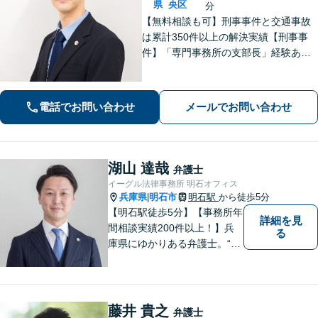
県
央区
分
【無料相談も可】刑事事件と交通事故
は累計350件以上の解決実績【刑事事
件】「専門事務所の支部長」経験あ
り。冤罪事件や否認事件の弁護経験も
豊富【交通事故】示談金2,400万円に増
額した事例、示談金が5倍以上に増額し
電話でお問い合わせ
メールでお問い合わせ
た事例など多数【神戸駅3分】
湖山 達哉
弁護士
イーグル法律事務所 明石オフィス
兵庫県
明石市
明石駅
から徒歩5分
|
【明石駅徒歩5分】【事務所年
詳細を見
間相談実績200件以上！】兵
る
庫県にゆかりある弁護士。“プ
ロフェッショナル” として、依
頼者のために尽力します。複
数弁護士が連携し、高度な問
題にも迅速に対応いたしま
藤井 貴之
弁護士