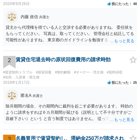
2020年9月26日
役にたった
48
内藤 政信
弁護士
貸主から代理権を得ている人と交渉する必要がありますね。 委任状を
もらってください。 写真は、取ってください。 管理会社と結託してる
可能性がありますね。 東京都のガイドラインを勉強するといいでしょ
う。 払わずに、調停を申し立てるといいでしょう。
2
賃貸住宅退去時の原状回復費用の請求時効
#賃貸契約トラブル
#原状回復
#契約解除
#オーナー・売主側
#賃料回収
#住民・入居者・買主側
2018年1月17日
役にたった
25
匿名A
弁護士
除斥期間の場合、その期間内に裁判を起こす必要があります。 時効の
ように請求をすれば６カ月期間が延びる（説明として不十分ですがご
容赦下さい）という と言う制度ではありません。 従って、理論上は１
年経過していますので、既に支払義務はありません。
3
名義冒用で賃貸契約し、滞納金250万が請求され