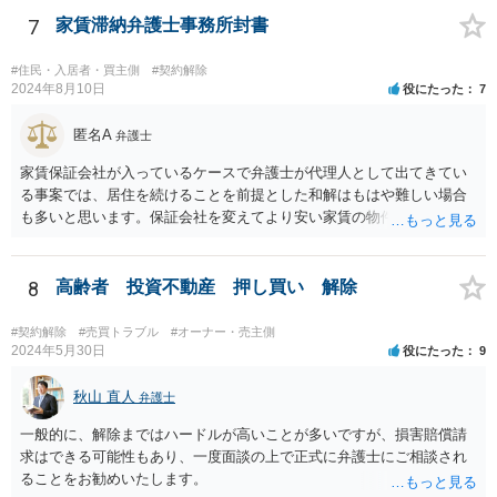
7
家賃滞納弁護士事務所封書
#住民・入居者・買主側
#契約解除
2024年8月10日
役にたった
7
匿名A
弁護士
家賃保証会社が入っているケースで弁護士が代理人として出てきてい
る事案では、居住を続けることを前提とした和解はもはや難しい場合
も多いと思います。保証会社を変えてより安い家賃の物件に転居する
など、方針を考えた方がよいかもしれません。
8
高齢者 投資不動産 押し買い 解除
#契約解除
#売買トラブル
#オーナー・売主側
2024年5月30日
役にたった
9
秋山 直人
弁護士
一般的に、解除まではハードルが高いことが多いですが、損害賠償請
求はできる可能性もあり、一度面談の上で正式に弁護士にご相談され
ることをお勧めいたします。