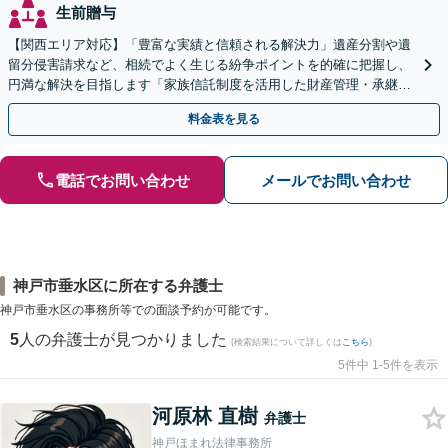
生前贈与
【関西エリア対応】「豊富な実績と信頼される解決力」遺産分割や遺
留分侵害請求など、相続でよく生じる紛争ポイントを的確に把握し、
円満な解決を目指します「家族信託制度を活用した財産管理・承継プ
ランのご提案」「次世代へ想いを託す円滑な事業承継」
料金表を見る
電話でお問い合わせ
メールでお問い合わせ
神戸市垂水区に所在する弁護士
神戸市垂水区の事務所等での面談予約が可能です。
5
人の弁護士が見つかりました
(検索結果について詳しくは
こちら
)
5件中 1-5件を表示
河原林 直樹
弁護士
神戸ほまれ法律事務所