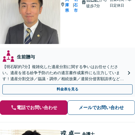
庫
石
|
日定休日
徒歩7分
県
市
生前贈与
【明石駅約7分】複雑化した遺産分割に関する争いはお任せくださ
い。遺産を巡る紛争予防のための遺言書作成案件にも注力していま
す！遺産分割交渉／協議・調停／相続放棄／遺留分侵害額請求など
【Web相談可】【初回相談無料】【夜間面談可】
料金表を見る
電話でお問い合わせ
メールでお問い合わせ
戎 卓一
弁護士