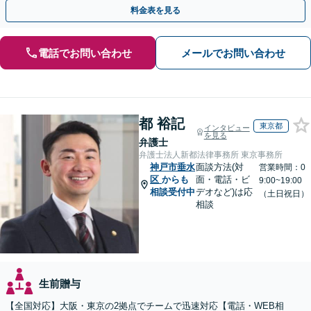
最善の解決策を提案【WEB面談可】
料金表を見る
電話でお問い合わせ
メールでお問い合わせ
都 裕記
東京都
インタビュー
を見る
弁護士
弁護士法人新都法律事務所 東京事務所
神戸市垂水
面談方法(対
営業時間：0
区
からも
面・電話・ビ
9:00~19:00
相談受付中
デオなど)は応
（土日祝日）
相談
生前贈与
【全国対応】大阪・東京の2拠点でチームで迅速対応【電話・WEB相