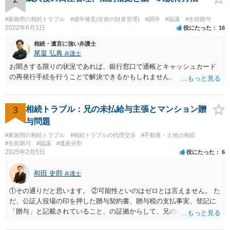
いる施設の問題もありますので、当該地域の地域包括支援センターに
ご相談されるのもひとつの方法です。
#家族間の相続トラブル
#成年後見(生前の財産管理)
#調停
#協議
#生前贈与
2022年6月1日
役にたった
16
相続・遺言に強い弁護士
尾畠 弘典
弁護士
お聞きする限りの状況であれば、銀行窓口で通帳とキャッシュカード
の再発行手続を行うことで解決できるかもしれません。
3
相続トラブル：兄の未払給与主張とマンション贈
与問題
#家族間の相続トラブル
#相続トラブルの代理交渉
#不動産・土地の相続
#生前贈与
#協議
#遺産分割
2025年2月5日
役にたった
6
和田 史郎
弁護士
①その通りだと思います。 ②可能性といのはゼロとは言えません。 た
だ、公証人役場の印を押した贈与契約書、贈与税の支払事実、登記に
「贈与」と記載されていること、の証拠からして、兄の主張は通らな
いようには思います。 ③④その通りだと思います。 話し合いで折り合