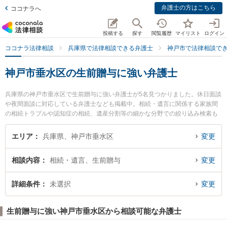
弁護士の方はこちら
ココナラへ
投稿する
探す
閲覧履歴
マイリスト
ログイン
ココナラ法律相談
兵庫県で法律相談できる弁護士
神戸市で法律相談で
神戸市垂水区の生前贈与に強い弁護士
兵庫県の神戸市垂水区で生前贈与に強い弁護士が5名見つかりました。休日面談
や夜間面談に対応している弁護士なども掲載中。相続・遺言に関係する家族間
の相続トラブルや認知症の相続、遺産分割等の細かな分野での絞り込み検索も
でき便利です。特に神戸ほまれ法律事務所の河原林 直樹弁護士や神戸マリン綜
合法律事務所の西口 竜司弁護士、神戸マリン綜合法律事務所の小田 紗織弁護士
エリア
兵庫県、神戸市垂水区
変更
のプロフィール情報や弁護士費用、強みなどが注目されています。『神戸市垂
水区で土日や夜間に発生した生前贈与のトラブルを今すぐに弁護士に相談した
相談内容
相続・遺言、生前贈与
変更
い』『生前贈与のトラブル解決の実績豊富な近くの弁護士を検索したい』『初
回相談無料で生前贈与を法律相談できる神戸市垂水区内の弁護士に相談予約し
たい』などでお困りの相談者さんにおすすめです。
詳細条件
未選択
変更
生前贈与に強い神戸市垂水区から相談可能な弁護士