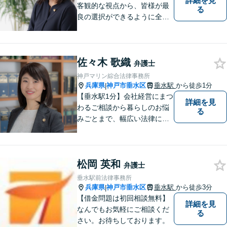
詳細を見
客観的な視点から、皆様が最
る
良の選択ができるように全力
でサポートさせていただきま
す。みなさんが思っているよ
りも、法律で解決できること
佐々木 歌織
は数多くあります。 小さな悩
弁護士
み事が大きなトラブルや事件
神戸マリン綜合法律事務所
になってしまう前に、ご相談
兵庫県
神戸市垂水区
垂水駅
から徒歩1分
|
ください。
【垂水駅1分】会社経営にまつ
詳細を見
わるご相談から暮らしのお悩
る
みごとまで、幅広い法律にま
つわるお悩みに対応していま
す。問題解決に向けて誠心誠
意アドバイスさせていただき
松岡 英和
ますので、悩まれる前に、お
弁護士
早めにご相談ください。
垂水駅前法律事務所
兵庫県
神戸市垂水区
垂水駅
から徒歩3分
|
【借金問題は初回相談無料】
詳細を見
なんでもお気軽にご相談くだ
る
さい。お待ちしております。