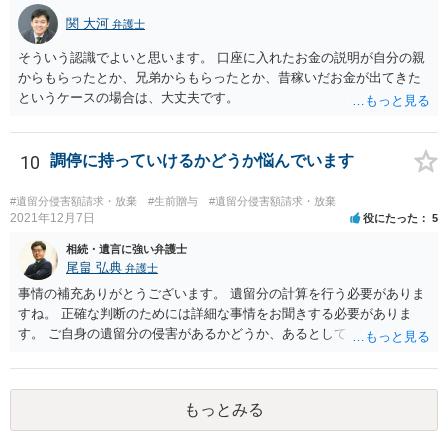
関 大河
弁護士
そういう認識でよいと思います。 口座に入れたお金の説明が自分の親
からもらったとか、兄弟からもらったとか、昔稼いだお金が出てきた
というケースの場合は、大丈夫です。
10
調停に持っていけるかどうか悩んでいます
#遺留分侵害額請求・放棄
#生前贈与
#遺留分侵害額請求・放棄
2021年12月7日
役にたった
5
相続・遺言に強い弁護士
尾畠 弘典
弁護士
事情の補充ありがとうございます。 遺留分の計算を行う必要がありま
すね。 正確な判断のためには詳細な事情をお聞きする必要がありま
す。 ご自身の遺留分の侵害があるかどうか、あるとしてどの程度の金
額となるかを正確に把握されたいのであれば、一度お近くの弁護士に
相談されるのが良いと思います。
もっとみる