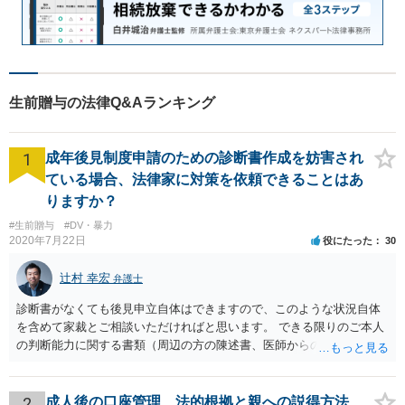
生前贈与の法律Q&Aランキング
1
成年後見制度申請のための診断書作成を妨害され
ている場合、法律家に対策を依頼できることはあ
りますか？
#生前贈与
#DV・暴力
2020年7月22日
役にたった
30
辻村 幸宏
弁護士
診断書がなくても後見申立自体はできますので、このような状況自体
を含めて家裁とご相談いただければと思います。 できる限りのご本人
の判断能力に関する書類（周辺の方の陳述書、医師からの聴取書等）
を整え、家裁の鑑定を経る前提で鑑定費用の予納金を用意し、申立て
をしていただければそこから先は進むのではないかと存じます。 ま
た、Aさんの意向を酌みすぎるあまりに後見申立ができない状況にして
2
成人後の口座管理、法的根拠と親への説得方法