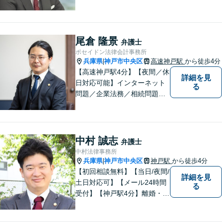
婚・男女問題/刑事事件/借金問
題」など、個人から企業法務
までお気軽にご相談くださ
い。公認会計士試験合格者。
尾倉 隆景
弁護士
【夜間・休日相談可能（要予
ポセイドン法律会計事務所
約）】【弁護士歴10年以上】
兵庫県
神戸市中央区
高速神戸駅
から徒歩4分
|
【高速神戸駅4分】【夜間／休
詳細を見
日対応可能】インターネット
る
問題／企業法務／相続問題／
不動産問題／労働問題など、
幅広く対応可能。どうぞおお
気軽にご相談ください。
中村 誠志
弁護士
中村法律事務所
兵庫県
神戸市中央区
神戸駅
から徒歩4分
|
【初回相談無料】【当日/夜間/
詳細を見
土日対応可】【メール24時間
る
受付】【神戸駅4分】離婚・男
女問題、相続・遺言、刑事事
件など、幅広く対応。相談者