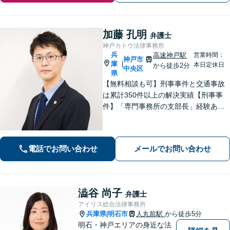
加藤 孔明
弁護士
神戸カトウ法律事務所
兵
高速神戸駅
営業時間：
神戸市
庫
|
本日定休日
から徒歩2分
中央区
県
【無料相談も可】刑事事件と交通事故
は累計350件以上の解決実績【刑事事
件】「専門事務所の支部長」経験あ
り。冤罪事件や否認事件の弁護経験も
豊富【交通事故】示談金2,400万円に増
額した事例、示談金が5倍以上に増額し
電話でお問い合わせ
メールでお問い合わせ
た事例など多数【神戸駅3分】
澁谷 尚子
弁護士
アイリス総合法律事務所
兵庫県
明石市
人丸前駅
から徒歩5分
|
明石・神戸エリアの身近な法