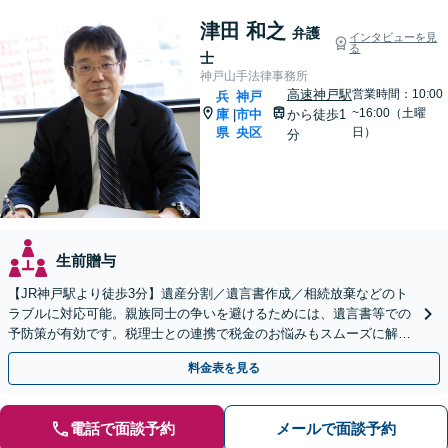
津田 和之
弁護
インタビューを見
る
士
神戸山手法律事務所
高速神戸駅
営業時間：10:00
兵
神戸
~16:00（土曜
庫
市中
から徒歩1
|
県
央区
日）
分
生前贈与
【JR神戸駅より徒歩3分】遺産分割／遺言書作成／相続放棄などのト
ラブルに対応可能。親族同士の争いを避けるためには、遺言書等での
予防策が有効です。税理士との連携で税金のお悩みもスムーズに解決
【初回のご相談無料】【土日・夜間の受付可能】
料金表を見る
電話で面談予約
メールで面談予約