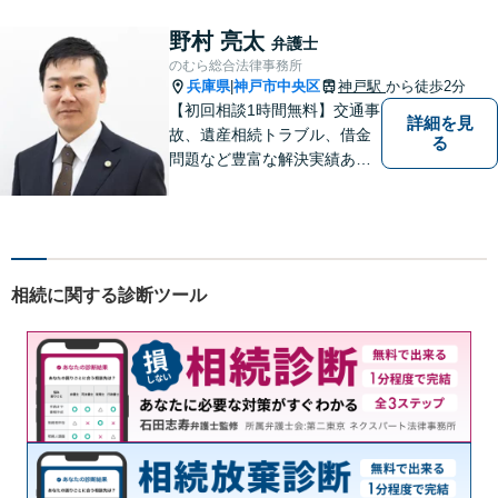
さまのご意向に沿った解決を
目指します。どんなささいな
野村 亮太
弁護士
事でも、お気軽にご相談くだ
のむら総合法律事務所
さい。
兵庫県
神戸市中央区
神戸駅
から徒歩2分
|
【初回相談1時間無料】交通事
詳細を見
故、遺産相続トラブル、借金
る
問題など豊富な解決実績あ
り。問題解決に向けてサポー
トに尽力。お一人お一人の立
場に立ち、依頼者さまにとっ
て納得感のある解決を目指し
ます【神戸駅徒歩2分】【ハー
相続に関する診断ツール
バーランド駅5分】