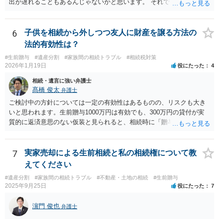
出が遅れることもあるんじゃないかと思います。 それでもあなた有利
にはなりません。
6
子供を相続から外しつつ友人に財産を譲る方法の
法的有効性は？
#生前贈与
#遺産分割
#家族間の相続トラブル
#相続税対策
2026年1月19日
役にたった
4
相続・遺言に強い弁護士
髙橋 俊太
弁護士
ご検討中の方針については一定の有効性はあるものの、リスクも大き
いと思われます。生前贈与1000万円は有効でも、300万円の貸付が実
質的に返済意思のない仮装と見られると、相続時に「贈与」と評価さ
れ、子から遺留分侵害額請求を受ける可能性があります。 その他の方
法として考えられるものとしては、 ①信託（家族信託・目的信託） 財
産を信託口に移し、受託者（信頼できる友人や専門職）に管理させ、
7
実家売却による生前相続と私の相続権について教
・生存中はあなたの生活費・介護費に優先充当 ・残余を友人や慈善団
えてください
体へ と使途を厳格に指定。相続ではなく信託帰属になるため、子の関
#遺産分割
#家族間の相続トラブル
#不動産・土地の相続
#生前贈与
与を大きく排除できます。 ②遺言＋生命保険の組合せ 生活資金は手元
2025年9月25日
役にたった
7
に残し、余剰資金で受取人を友人・団体にした保険を活用。保険金は
相続財産とは別枠で、遺留分対策にも有効と思われます。 ③負担付死
濵門 俊也
弁護士
因贈与 「介護・見守り等を条件に、死亡時に財産を渡す」契約。条件