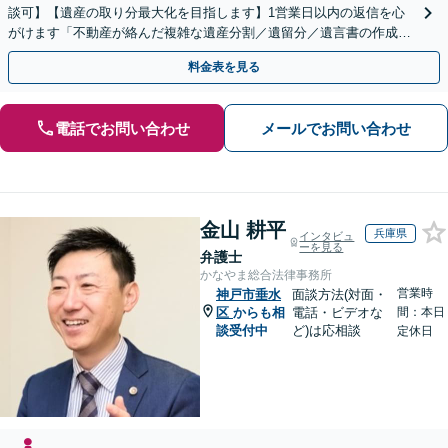
談可】【遺産の取り分最大化を目指します】1営業日以内の返信を心
がけます「不動産が絡んだ複雑な遺産分割／遺留分／遺言書の作成・
執行／事業承継など、お任せください」【休日相談あり】
料金表を見る
電話でお問い合わせ
メールでお問い合わせ
金山 耕平
兵庫県
インタビュ
ーを見る
弁護士
かなやま総合法律事務所
営業時
神戸市垂水
面談方法(対面・
区
からも相
電話・ビデオな
間：本日
談受付中
ど)は応相談
定休日