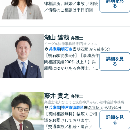
詳細を見
律相談所。離婚／事故 ／相続
る
／債務のご相談は平日初回３
０分無料です。【JR明石駅徒
歩10分，裁判所前】【土日祝
対応可】
湖山 達哉
弁護士
イーグル法律事務所 明石オフィス
兵庫県
明石市
明石駅
から徒歩5分
|
【明石駅徒歩5分】【事務所年
詳細を見
間相談実績200件以上！】兵
る
庫県にゆかりある弁護士。“プ
ロフェッショナル” として、依
頼者のために尽力します。複
数弁護士が連携し、高度な問
題にも迅速に対応いたしま
藤井 貴之
弁護士
す。【初回無料相談】
弁護士法人ひょうご支所神戸みらい法律会計事務所
兵庫県
神戸市須磨区
名谷駅
から徒歩1分
|
【初回相談無料】幅広くご相
詳細を見
談をお受けしております。
る
「交通事故／相続・遺言／離