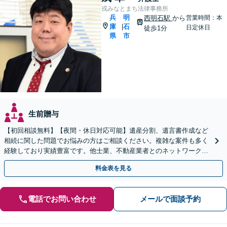
戎みなとまち法律事務所
兵
明
西明石駅
から
営業時間：本
庫
石
|
日定休日
徒歩1分
県
市
生前贈与
【初回相談無料】【夜間・休日対応可能】遺産分割、遺言書作成など
相続に関した問題でお悩みの方はご相談ください。複雑な案件も多く
経験しており実績豊富です。他士業、不動産業者とのネットワークが
あり、迅速解決が可能です。ぜひ一度ご相談ください。
料金表を見る
電話でお問い合わせ
メールで面談予約