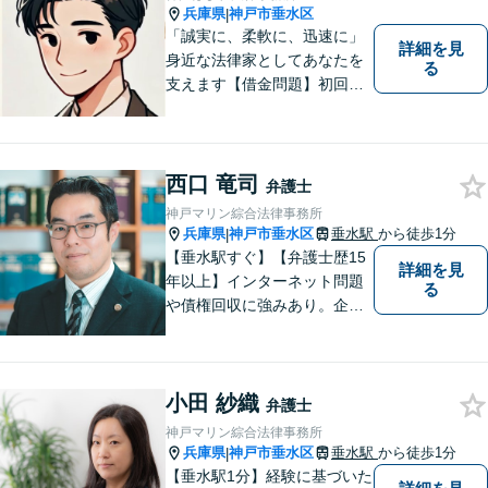
兵庫県
神戸市垂水区
|
「誠実に、柔軟に、迅速に」
詳細を見
身近な法律家としてあなたを
る
支えます【借金問題】初回相
談無料／法テラスOK。丁寧な
説明で納得感ある解決を【相
続問題】生前対策から相続発
生後の手続き・トラブル対応
西口 竜司
弁護士
までワンストップで対応【オ
神戸マリン綜合法律事務所
ンライン面談OK】
兵庫県
神戸市垂水区
垂水駅
から徒歩1分
|
【垂水駅すぐ】【弁護士歴15
詳細を見
年以上】インターネット問題
る
や債権回収に強みあり。企業
ならではの困りごとまで幅広
く対応。女性弁護士も在籍し
ているため、男性弁護士に話
小田 紗織
しづらくてもご安心くださ
弁護士
い。【分割払いOK】【休日・
神戸マリン綜合法律事務所
夜間面談・ビデオ面談可】
兵庫県
神戸市垂水区
垂水駅
から徒歩1分
|
【垂水駅1分】経験に基づいた