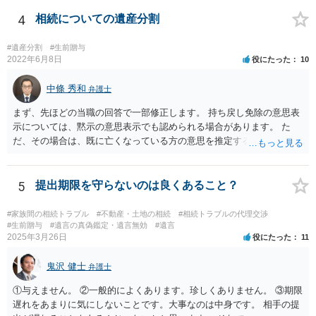
わなければ、遺産分割調停を申し立てて進めるのがベターのような気
がしますね。
4
相続についての遺産分割
#遺産分割
#生前贈与
2022年6月8日
役にたった
10
中條 秀和
弁護士
まず、先ほどの当職の回答で一部修正します。 持ち戻し免除の意思表
示については、黙示の意思表示でも認められる場合があります。 た
だ、その場合は、既に亡くなっている方の意思を推定することになり
ますので、なかなか立証のハードルは高いと思われます。それゆえ、
持ち戻し免除の意思表示は書面で明確にしておいていただくべきとい
う結論は変わりません。 誤解を与えるような回答でした。失礼しまし
5
提出期限を守らないのは良くあること？
た。 文言については、「〇〇に対する生前贈与による特別受益の持ち
戻しをすべて免除する」というのがオーソドックスなものですが、ご
#家族間の相続トラブル
#不動産・土地の相続
#相続トラブルの代理交渉
心配ならば、弁護士のところに行って、特別受益となりそうな贈与に
#生前贈与
#遺言の真偽鑑定・遺言無効
#遺言
2025年3月26日
役にたった
11
ついて説明した上で、適切な文言についてご相談してみてはいかがで
しょうか。
鬼沢 健士
弁護士
①与えません。 ②一般的によくあります。珍しくありません。 ③期限
遅れをあまりに気にしないことです。大事なのは中身です。 相手の提