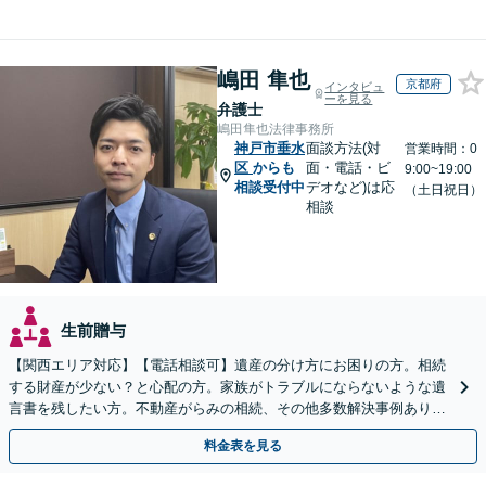
嶋田 隼也
京都府
インタビュ
ーを見る
弁護士
嶋田隼也法律事務所
神戸市垂水
面談方法(対
営業時間：0
区
からも
面・電話・ビ
9:00~19:00
相談受付中
デオなど)は応
（土日祝日）
相談
生前贈与
【関西エリア対応】【電話相談可】遺産の分け方にお困りの方。相続
する財産が少ない？と心配の方。家族がトラブルにならないような遺
言書を残したい方。不動産がらみの相続、その他多数解決事例あり。
親身に対応します【夜間・休日面談】【初回相談無料】
料金表を見る