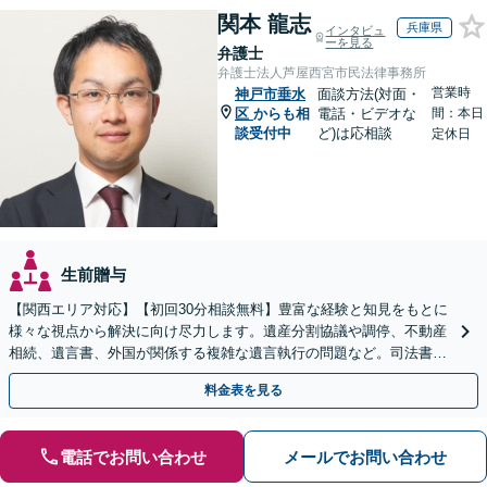
関本 龍志
兵庫県
インタビュ
ーを見る
弁護士
弁護士法人芦屋西宮市民法律事務所
営業時
神戸市垂水
面談方法(対面・
区
からも相
電話・ビデオな
間：本日
談受付中
ど)は応相談
定休日
生前贈与
【関西エリア対応】【初回30分相談無料】豊富な経験と知見をもとに
様々な視点から解決に向け尽力します。遺産分割協議や調停、不動産
相続、遺言書、外国が関係する複雑な遺言執行の問題など。司法書士
や税理士とも連携し、円滑な解決を【オンライン面談可】
料金表を見る
電話でお問い合わせ
メールでお問い合わせ