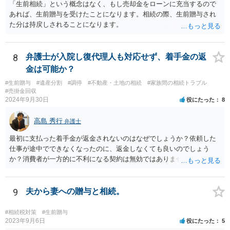
不履行なら無効にでき、老後の安心を担保できます。 ④ 寄附予約＋解
「生前相続」という概念はなく、もし売却金をローンに充当するので
除条件 慈善団体への寄附を予約しつつ、資金不足時は解除できる条項
あれば、生前贈与を受けたことになります。相続の際、生前贈与され
を設定。 などがあり得るかと思われます。
た分は持戻しされることになります。
8
弁護士が入院し復代理人も対応せず、着手金の返
金は可能か？
#生前贈与
#遺産分割
#調停
#不動産・土地の相続
#家族間の相続トラブル
#売掛金回収
2024年9月30日
役にたった
8
高島 秀行
弁護士
最初に支払った着手金が返金されないのはなぜでしょうか？依頼した
仕事が途中でできなくなったのに、返金しなくても良いのでしょう
か？消費者が一方的に不利になる契約は無効ではありませんか？
着手金は、前の弁護士が倒れるまでにやった仕事に応じて清算する義
務があると思います。 倒れた弁護士が所属する弁護士会に相談さ
れた方がよいと思います。 倒れた弁護士は脳梗塞で倒れたようで
9
夫から妻への贈与と相続。
すが、 判断能力があり、復代理を倒れた弁護士の判断で復代理を
選任したのか 即ち、復代理人の選任は有効なのかという問題もあ
#相続税対策
#生前贈与
ると思います。
2023年9月6日
役にたった
5