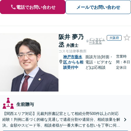
電話でお問い合わせ
メールでお問い合わせ
阪井 夢乃
大阪府
インタビュ
ーを見る
丞
弁護士
コスモ法律事務所
営業時
神戸市垂水
面談方法(対面・
区
からも相
電話・ビデオな
間：本日
談受付中
ど)は応相談
定休日
生前贈与
【関西エリア対応】元裁判所書記官として相続分野500件以上の対応
経験！判例に基づく的確な見通しで遺産分割や遺留分、相続放棄を解
決。金額やスピード等、相談者様が一番大事にする想いを丁寧に伺い