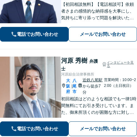
【初回相談無料】【電話相談可】依頼
者さまの感情的な納得感を大事にし、
気持ちに寄り添って問題を解決いたし
ます「プライバシーには最大限配慮
し、秘密厳守を徹底」子の監護が関わ
電話でお問い合わせ
メールでお問い合わせ
る複雑なケースも対応【完全個室対
応】【子連れ相談可】【休日・夜間相
談可】
河原 秀樹
弁護
インタビューを見
る
士
河原綜合法律事務所
近鉄八尾駅
営業時間：10:00~2
大
八
2:00（土日祝日）
阪
尾
から徒歩7
|
府
市
分
初回相談はどのような相談でも一律1時
間無料にてお引き受けしています。ま
た、御来所頂くのが困難な方に対して
は出張相談のご予約お受けしておりま
す。弁護士事務所の比較的少ない八尾
電話でお問い合わせ
メールでお問い合わせ
市及び近隣市・区の方々に上質なリー