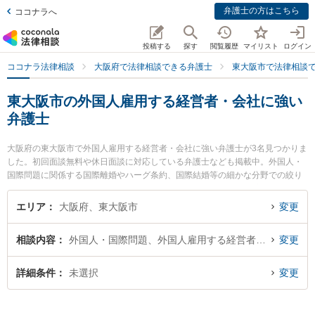
弁護士の方はこちら
ココナラへ
投稿する
探す
閲覧履歴
マイリスト
ログイン
ココナラ法律相談
大阪府で法律相談できる弁護士
東大阪市で法律相談
東大阪市の外国人雇用する経営者・会社に強い
弁護士
大阪府の東大阪市で外国人雇用する経営者・会社に強い弁護士が3名見つかりま
した。初回面談無料や休日面談に対応している弁護士なども掲載中。外国人・
国際問題に関係する国際離婚やハーグ条約、国際結婚等の細かな分野での絞り
込み検索もでき便利です。特にはなぞの綜合法律事務所の丸山 和彦弁護士や弁
護士法人i 本部東大阪法律事務所の黒田 充宏弁護士、弁護士法人i 本部東大阪法
エリア
大阪府、東大阪市
変更
律事務所の島 盛仁弁護士のプロフィール情報や弁護士費用、強みなどが注目さ
れています。『東大阪市で土日や夜間に発生した外国人雇用する経営者・会社
相談内容
外国人・国際問題、外国人雇用する経営者・会社
変更
のトラブルを今すぐに弁護士に相談したい』『外国人雇用する経営者・会社の
トラブル解決の実績豊富な近くの弁護士を検索したい』『初回相談無料で外国
人雇用する経営者・会社を法律相談できる東大阪市内の弁護士に相談予約した
詳細条件
未選択
変更
い』などでお困りの相談者さんにおすすめです。