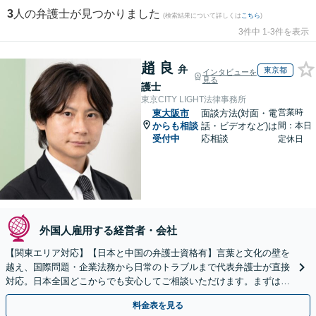
3
人の弁護士が見つかりました
(検索結果について詳しくは
こちら
)
3件中 1-3件を表示
趙 良
弁
東京都
インタビューを
見る
護士
東京CITY LIGHT法律事務所
営業時
東大阪市
面談方法(対面・電
からも相談
話・ビデオなど)は
間：本日
受付中
応相談
定休日
外国人雇用する経営者・会社
【関東エリア対応】【日本と中国の弁護士資格有】言葉と文化の壁を
越え、国際問題・企業法務から日常のトラブルまで代表弁護士が直接
対応。日本全国どこからでも安心してご相談いただけます。まずは一
歩を踏み出してみませんか。【初回相談無料】
料金表を見る