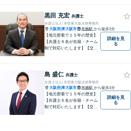
黒田 充宏
弁護士
弁護士法人i 本部東大阪法律事務所
大阪府
東大阪市
布施駅
から徒歩1分
|
【地元密着で１５年の歴史】
詳細を見
【弁護士６名が在籍・チーム
る
制で対応いたします】【交通
事故、借金、相続、離婚、企
業法務・法人破産初回相談無
料】【布施駅すぐイオン布施
島 盛仁
駅前店５階】 お悩みは【弁護
弁護士
士法人ｉ 東大阪法律事務
弁護士法人i 本部東大阪法律事務所
所 】におまかせください！
大阪府
東大阪市
布施駅
から徒歩1分
|
【地元密着で１５年の歴史】
詳細を見
【弁護士６名が在籍・チーム
る
制で対応いたします】【交通
事故、借金、相続、離婚、企
業法務・法人破産初回相談無
料】【布施駅すぐイオン布施