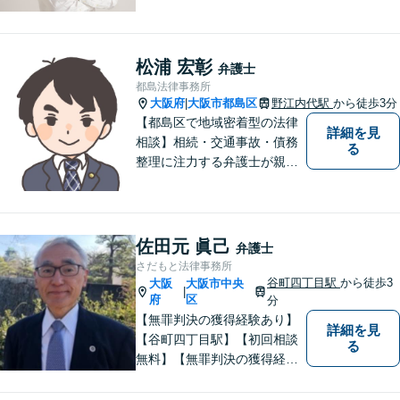
婚、交通事故、不動産、破
産、中小企業法務その他様々
な法律相談を承っておりま
す。
松浦 宏彰
弁護士
都島法律事務所
大阪府
大阪市都島区
野江内代駅
から徒歩3分
|
【都島区で地域密着型の法律
詳細を見
相談】相続・交通事故・債務
る
整理に注力する弁護士が親身
に対応。費用や手続きを明確
に説明し、あなたの不安を解
消します。大阪市都島区の皆
様、まずはお気軽にご連絡く
佐田元 眞己
弁護士
ださい。初回面談予約受付中
さだもと法律事務所
谷町四丁目駅
から徒歩3
大阪
大阪市中央
|
府
区
分
【無罪判決の獲得経験あり】
詳細を見
【谷町四丁目駅】【初回相談
る
無料】【無罪判決の獲得経験
あり】刑事事件・交通事故・
不動産／マンショントラブ