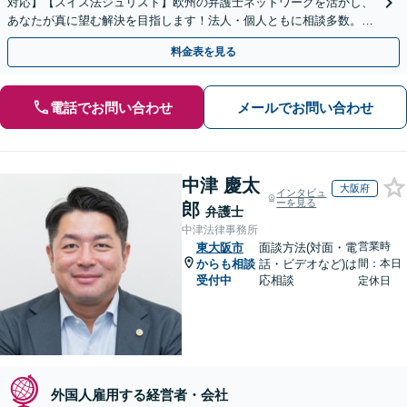
対応】【スイス法ジュリスト】欧州の弁護士ネットワークを活かし、
あなたが真に望む解決を目指します！法人・個人ともに相談多数。細
やかな連絡と粘り強い交渉を徹底【休日・夜間相談可】
料金表を見る
電話でお問い合わせ
メールでお問い合わせ
中津 慶太
大阪府
インタビュ
ーを見る
郎
弁護士
中津法律事務所
営業時
東大阪市
面談方法(対面・電
からも相談
話・ビデオなど)は
間：本日
受付中
応相談
定休日
外国人雇用する経営者・会社