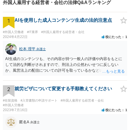
外国人雇用する経営者・会社の法律Q&Aランキング
も安心してお問合せくださ
い。
1
AIを使用した成人コンテンツ生成の法的注意点
#外国人労働者
#IT業界
#外国人雇用する経営者・会社
2024年4月22日
役にたった
1
松本 理平
弁護士
AI生成のコンテンツも、その内容が持つ一般人の評価や内容をもとに
して法的な判断がされますので、刑法上の公然わいせつに反しない
か、風営法上の配信についての許可を取っているかなどの検討が必要
です。また、外国籍である場合には、風営法上の許可を得られるかど
うかの問題も生じます。
2
就労ビザについて変更する手順教えてください
#在留資格
#入管書類の申請サポート
#外国人雇用する経営者・会社
#外国人労働者
2023年7月16日
役にたった
1
匿名A
弁護士