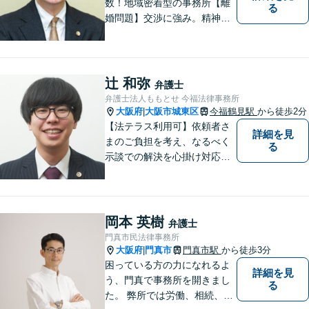
数！地域密着型の事務所【離
る
婚問題】交渉に強み。精神的
な負担が少しでも軽くなるよ
う、寄り添いの姿勢で事件解
決に臨みます【相続・遺言】
迅速かつ丁寧な対応を心が
辻 和弥
弁護士
け、満足度の高い解決を目指
弁護士法人ももとせ 今福法律事務所
します【放出駅1分】
大阪府
大阪市城東区
今福鶴見駅
から徒歩2分
|
【法テラス利用可】依頼者さ
詳細を見
まのご負担を考え、なるべく
る
示談での解決を心掛け対応い
たします。コミュニケーショ
ン力と精神的なタフさが強
み。依頼者さまにとって身近
で頼れる弁護士を目指しま
岡本 英樹
弁護士
す。【休日相談可】【今福鶴
門真市民法律事務所
見駅2分】
大阪府
門真市
門真市駅
から徒歩3分
|
困っている方の力になれるよ
詳細を見
う、門真で事務所を開きまし
る
た。 弊所では労働、相続、離