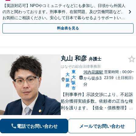
【英語対応可】NPOやコミュニティなどにも参加し、日頃から外国人
の方と関わっております。刑事事件、在留問題、及び労働問題など、
お気軽にご相談ください。安心して日本で暮らせるようサポートいた
します【夜間・休日相談OK】【北浜駅2分】
料金表を見る
丸山 和彦
弁護士
はなぞの綜合法律事務所
東
河内花園駅
営業時間：00:00~
大
大
23:59（土日祝日）
から徒歩3
阪
|
阪
分
府
市
【刑事事件】示談交渉により、不起訴
処分獲得実績多数。依頼者の正当な権
利を護ります。【借金・債務整理】借
金問題の解決実績多数。【離婚・男女
問題】不貞慰謝料の獲得、減額実績多
電話でお問い合わせ
メールでお問い合わせ
数。独りで悩まず、先ずはお話をお聞
かせ下さい。【土日・夜間対応可】