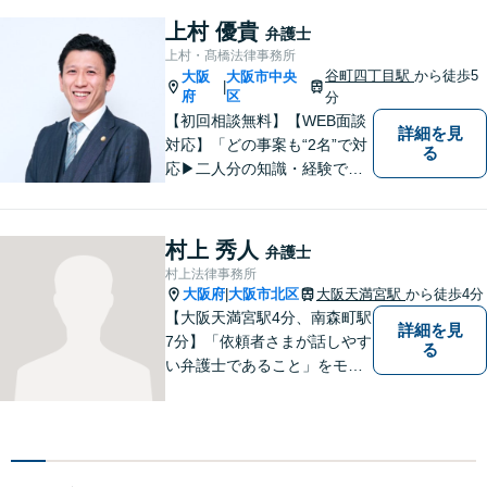
ル・法人倒産お任せくださ
上村 優貴
弁護士
い。困っている方の助けにな
上村・髙橋法律事務所
れるよう尽力します。
谷町四丁目駅
から徒歩5
大阪
大阪市中央
|
府
区
分
【初回相談無料】【WEB面談
詳細を見
対応】「どの事案も“2名”で対
る
応▶︎二人分の知識・経験で質
の高いサービスをご提供しま
す！」【500件以上の交通事
故事件を解決してきた豊富な
村上 秀人
弁護士
実績】保険会社との交渉はす
村上法律事務所
べて対応します。【休日・夜
大阪府
大阪市北区
大阪天満宮駅
から徒歩4分
|
間相談可】
【大阪天満宮駅4分、南森町駅
詳細を見
7分】「依頼者さまが話しやす
る
い弁護士であること」をモッ
トーに、誠心誠意対応いたし
ます。不安を少しでも解消し
ていただけるよう、ゆっくり
と丁寧に説明していきますの
で、法律相談が初めての方で