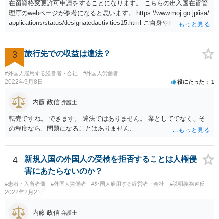
在留資格変更許可申請をすることになります。 こちらの出入国在留管
理庁のwebページが参考になると思います。 https://www.moj.go.jp/isa/
applications/status/designatedactivities15.html ご自身や内定先企業で
の申請ができない又は難しいのであれば、申請取次者の承認を受けて
いる弁護士や行政書士に相談されるのが良いです。
3
旅行先での収益は違法？
#外国人雇用する経営者・会社
#外国人労働者
2022年9月8日
役にたった
1
内藤 政信
弁護士
転売ですね。 できます。 違法ではありません。 業としてでなく、そ
の程度なら、問題になることはありません。
4
新規入国の外国人の受検を拒否することは人権侵
害にあたらないのか？
#患者・入所者側
#外国人労働者
#外国人雇用する経営者・会社
#説明義務違反
2022年2月21日
内藤 政信
弁護士