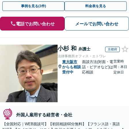
事例を見る(3件)
料金表を見る
電話でお問い合わせ
メールでお問い合わせ
小杉 和
弁護士
京都府
法律事務所オフィス・エトワレ
営業時
東大阪市
面談方法(対面・電
からも相談
話・ビデオなど)は
間：本日
受付中
応相談
定休日
外国人雇用する経営者・会社
【全国対応｜WEB面談可】【初回相談60分無料】【フランス語・英語