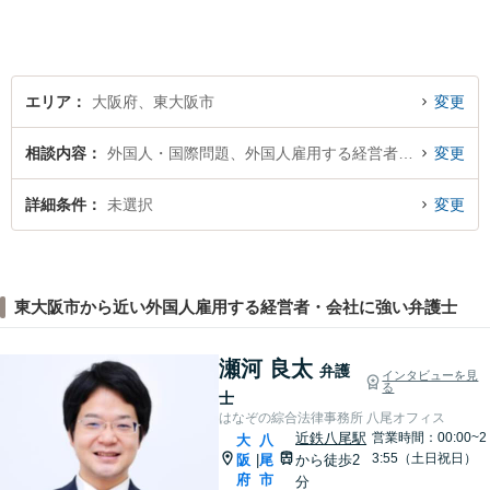
駅前店５階】お悩みは【弁護
士法人ｉ 東大阪法律事務所】
におまかせください！
エリア
大阪府、東大阪市
変更
相談内容
外国人・国際問題、外国人雇用する経営者・会社
変更
詳細条件
未選択
変更
東大阪市から近い外国人雇用する経営者・会社に強い弁護士
瀬河 良太
弁護
インタビューを見
る
士
はなぞの綜合法律事務所 八尾オフィス
近鉄八尾駅
営業時間：00:00~2
大
八
3:55（土日祝日）
阪
尾
から徒歩2
|
府
市
分