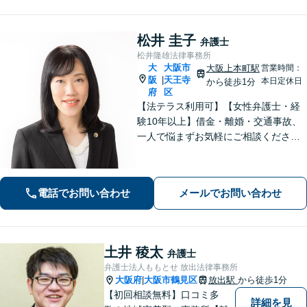
ガルサービスを提供いたします。
松井 圭子
弁護士
松井隆雄法律事務所
大
大阪市
大阪上本町駅
営業時間：
阪
天王寺
|
本日定休日
から徒歩1分
府
区
【法テラス利用可】【女性弁護士・経
験10年以上】借金・離婚・交通事故、
一人で悩まずお気軽にご相談ください
｜自己破産・任意整理の解決実績多数│
早期解決・親切丁寧な対応│初回相談歓
迎【谷町九丁目駅・大阪上本町駅から
電話でお問い合わせ
メールでお問い合わせ
地下で直結／近鉄沿線からアクセス良
好】
土井 稜太
弁護士
弁護士法人ももとせ 放出法律事務所
大阪府
大阪市鶴見区
放出駅
から徒歩1分
|
【初回相談無料】口コミ多
詳細を見