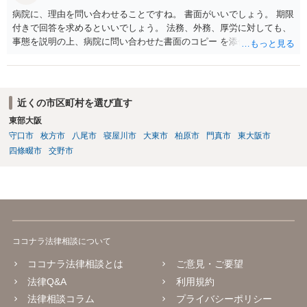
病院に、理由を問い合わせることですね。 書面がいいでしょう。 期限
付きで回答を求めるといいでしょう。 法務、外務、厚労に対しても、
事態を説明の上、病院に問い合わせた書面のコピー を添付して送付
し、回答を求めることでしょう。
近くの市区町村を選び直す
東部大阪
守口市
枚方市
八尾市
寝屋川市
大東市
柏原市
門真市
東大阪市
四條畷市
交野市
ココナラ法律相談について
ココナラ法律相談とは
ご意見・ご要望
法律Q&A
利用規約
法律相談コラム
プライバシーポリシー