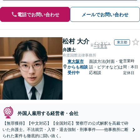
電話でお問い合わせ
メールでお問い合わせ
松村 大介
東京都
インタビュ
ーを見る
弁護士
舟渡国際法律事務所
営業時
東大阪市
面談方法(対面・電
からも相談
話・ビデオなど)は
間：本日
受付中
応相談
定休日
外国人雇用する経営者・会社
【無罪獲得】【中文対応】【全国対応】警察庁の公式解釈を高裁で砕
いた弁護士。不法就労・入管・退去強制・刑事事件——他事務所に断
られた案件も徹底的に闘い抜く。