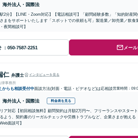
海外法人・国際法
駅2分】【LINE・Zoom対応】【電話相談可】「顧問経験多数」「知的財産
さまをサポートいたします「スポットでの依頼も可」製造業／卸売業／飲食
・夜間相談可】
せ
メール
端仁
弁護士
インタビューを見る
法律事務所
市
からも相談受付中
面談方法(対面・電話・ビデオなど)は応相談
営業時間：09:0
海外法人・国際法
料金表を見る
リア対応【初回相談無料】顧問契約は月額2万円〜、フリーランスやスター
るよう、契約書のリーガルチェックや労務トラブルなど、企業さまが抱える
Web面談可】