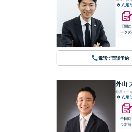
八尾
【関西
ークの
電話で面談予約
外山 
銀座エー
八尾
全国対
ラ対策