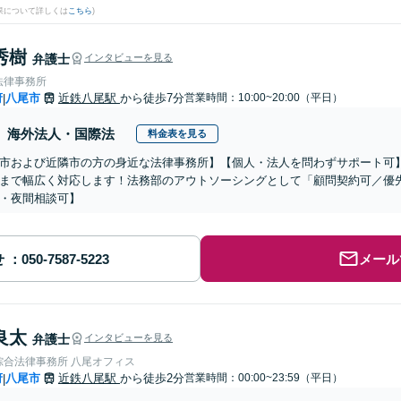
果について詳しくは
こちら
)
秀樹
弁護士
インタビューを見る
法律事務所
府
八尾市
近鉄八尾駅
から徒歩7分
営業時間：10:00~20:00（平日）
|
海外法人・国際法
料金表を見る
市および近隣市の方の身近な法律事務所】【個人・法人を問わずサポート可
まで幅広く対応します！法務部のアウトソーシングとして「顧問契約可／優
・夜間相談可】
せ
メール
良太
弁護士
インタビューを見る
綜合法律事務所 八尾オフィス
府
八尾市
近鉄八尾駅
から徒歩2分
営業時間：00:00~23:59（平日）
|