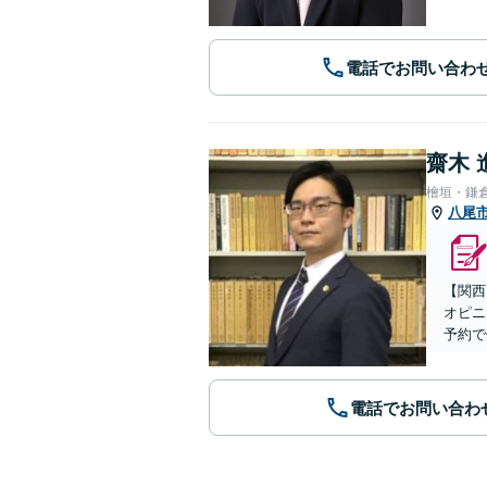
電話でお問い合わ
齋木 
檜垣・鎌
八尾
【関西
オピニ
予約で
電話でお問い合わ