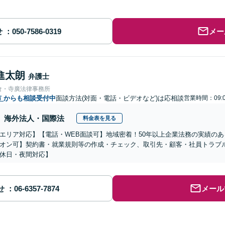
せ
メー
進太朗
弁護士
倉・寺廣法律事務所
市
からも相談受付中
面談方法(対面・電話・ビデオなど)は応相談
営業時間：09:0
海外法人・国際法
料金表を見る
エリア対応】【電話・WEB面談可】地域密着！50年以上企業法務の実績の
オン可】契約書・就業規則等の作成・チェック、取引先・顧客・社員トラブ
休日・夜間対応】
せ
メール