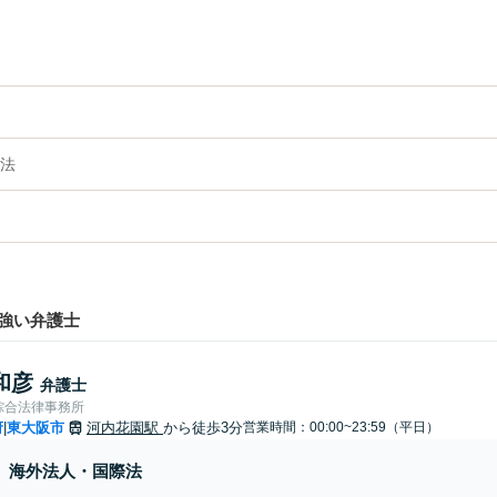
法
強い弁護士
和彦
弁護士
綜合法律事務所
府
東大阪市
河内花園駅
から徒歩3分
営業時間：00:00~23:59（平日）
|
海外法人・国際法