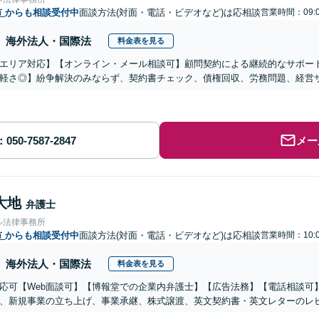
市
からも相談受付中
面談方法(対面・電話・ビデオなど)は応相談
営業時間：09:0
海外法人・国際法
料金表を見る
エリア対応】【オンライン・メール相談可】顧問契約による継続的なサポー
軽さ◎】紛争解決のみならず、契約書チェック、債権回収、労務問題、経営
メー
大地
弁護士
ル法律事務所
市
からも相談受付中
面談方法(対面・電話・ビデオなど)は応相談
営業時間：10:0
海外法人・国際法
料金表を見る
応可【Web面談可】【博報堂での企業内弁護士】【広告法務】【電話相談可】Yo
、新規事業の立ち上げ、事業承継、株式譲渡、英文契約書・英文レターのレ