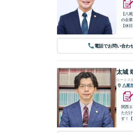
【八尾
の企業
【休日
電話でお問い合わ
太城 
エートス
八尾
関西エ
ただけ
す！【