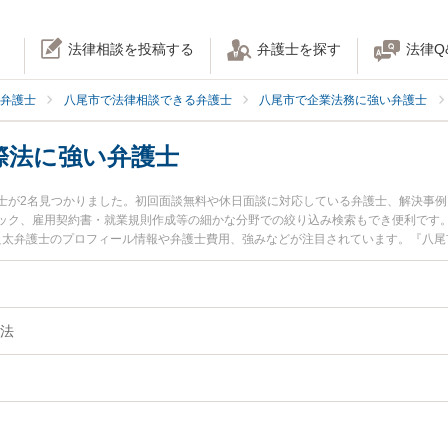
法律相談を投稿する
弁護士を探す
法律Q
弁護士
八尾市で法律相談できる弁護士
八尾市で企業法務に強い弁護士
際法に強い弁護士
士が2名見つかりました。初回面談無料や休日面談に対応している弁護士、解決事
ック、雇用契約書・就業規則作成等の細かな分野での絞り込み検索もでき便利です。
 良太弁護士のプロフィール情報や弁護士費用、強みなどが注目されています。『八
外法人・国際法のトラブル解決の実績豊富な近くの弁護士を検索したい』『初回相
の相談者さんにおすすめです。
法