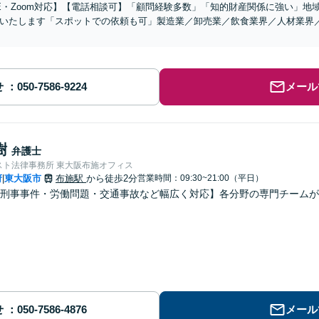
NE・Zoom対応】【電話相談可】「顧問経験多数」「知的財産関係に強い」
いたします「スポットでの依頼も可」製造業／卸売業／飲食業界／人材業界
せ
メール
樹
弁護士
スト法律事務所 東大阪布施オフィス
府
東大阪市
布施駅
から徒歩2分
営業時間：09:30~21:00（平日）
|
・刑事事件・労働問題・交通事故など幅広く対応】各分野の専門チーム
せ
メール