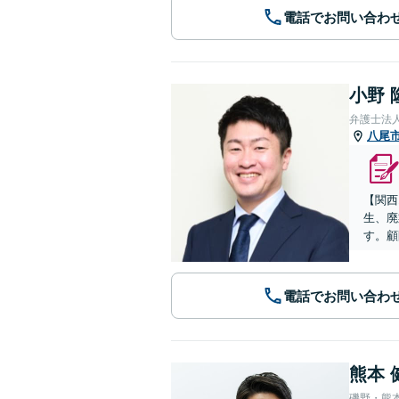
電話でお問い合わ
小野 
弁護士法
八尾
【関西
生、廃
す。顧
電話でお問い合わ
熊本 
磯野・熊