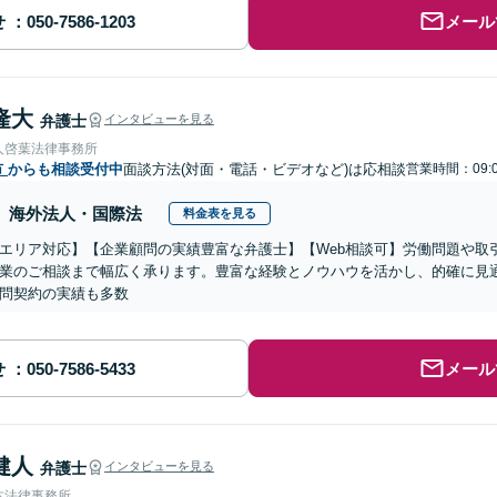
せ
メール
隆大
弁護士
インタビューを見る
人啓葉法律事務所
市
からも相談受付中
面談方法(対面・電話・ビデオなど)は応相談
営業時間：09:0
海外法人・国際法
料金表を見る
エリア対応】【企業顧問の実績豊富な弁護士】【Web相談可】労働問題や取
業のご相談まで幅広く承ります。豊富な経験とノウハウを活かし、的確に見
問契約の実績も多数
せ
メール
健人
弁護士
インタビューを見る
本法律事務所