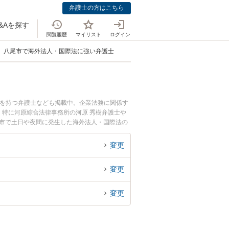
弁護士の方はこちら
&Aを探す
閲覧履歴
マイリスト
ログイン
八尾市で海外法人・国際法に強い弁護士
例を持つ弁護士なども掲載中。企業法務に関係す
特に河原綜合法律事務所の河原 秀樹弁護士や
尾市で土日や夜間に発生した海外法人・国際法の
談無料で海外法人・国際法を法律相談できる八尾
変更
変更
変更