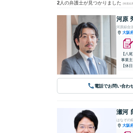
2
人の弁護士が見つかりました
(検索結
河原 
河原綜合
大阪
【八尾
事業主
【休日
電話でお問い合わ
瀬河 
はなぞの
大阪