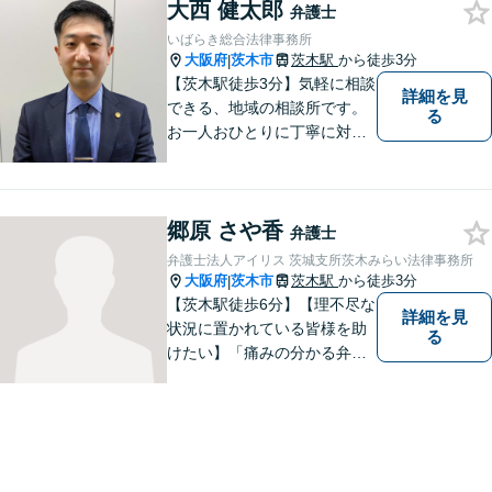
大西 健太郎
弁護士
いばらき総合法律事務所
大阪府
茨木市
茨木駅
から徒歩3分
|
【茨木駅徒歩3分】気軽に相談
詳細を見
できる、地域の相談所です。
る
お一人おひとりに丁寧に対応
し、納得のいく解決へと導き
ます。離婚・交通事故・遺産
相続など、幅広く対応可能◎
郷原 さや香
お困りごとがあれば、すぐに
弁護士
ご相談を！
弁護士法人アイリス 茨城支所茨木みらい法律事務所
大阪府
茨木市
茨木駅
から徒歩3分
|
【茨木駅徒歩6分】【理不尽な
詳細を見
状況に置かれている皆様を助
る
けたい】「痛みの分かる弁護
士」をモットーに、あらゆる
お困りごとの解決を図りま
す。離婚／労働／交通事故な
ど、お困りごとはお気軽にご
相談くださいませ。