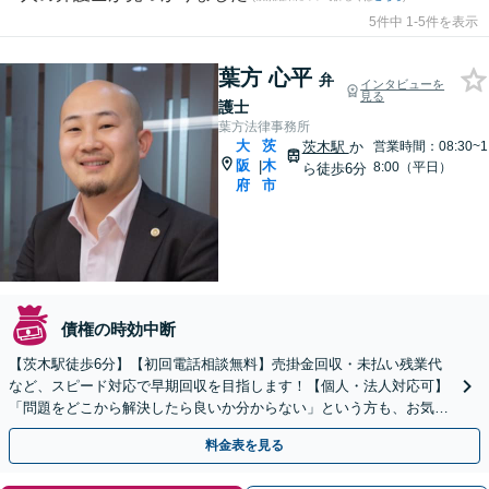
5件中 1-5件を表示
葉方 心平
弁
インタビューを
見る
護士
葉方法律事務所
大
茨
茨木駅
か
営業時間：08:30~1
阪
木
|
8:00（平日）
ら徒歩6分
府
市
債権の時効中断
【茨木駅徒歩6分】【初回電話相談無料】売掛金回収・未払い残業代
など、スピード対応で早期回収を目指します！【個人・法人対応可】
「問題をどこから解決したら良いか分からない」という方も、お気軽
にご相談ください【土日・夜間対応可】
料金表を見る