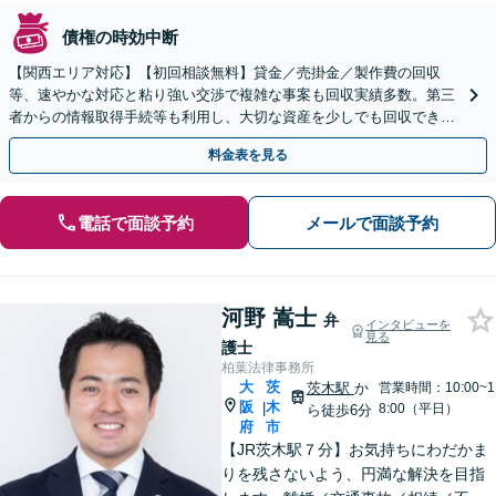
債権の時効中断
【関西エリア対応】【初回相談無料】貸金／売掛金／製作費の回収
等、速やかな対応と粘り強い交渉で複雑な事案も回収実績多数。第三
者からの情報取得手続等も利用し、大切な資産を少しでも回収できる
よう尽力します【フリーランス・個人事業主のご相談も対応】
料金表を見る
電話で面談予約
メールで面談予約
河野 嵩士
弁
インタビューを
見る
護士
柏葉法律事務所
大
茨
茨木駅
か
営業時間：10:00~1
阪
木
|
8:00（平日）
ら徒歩6分
府
市
【JR茨木駅７分】お気持ちにわだかま
りを残さないよう、円満な解決を目指