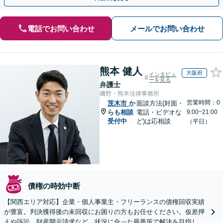
電話でお問い合わせ
メールでお問い合わせ
熊本 健人
大阪府
インタビュ
ーを見る
弁護士
磯野・熊本法律事務所
営業時間：0
茨木市
か
面談方法(対面・
らも相談
電話・ビデオな
9:00~21:00
受付中
ど)は応相談
（平日）
債権の時効中断
【関西エリア対応】企業・個人事業主・フリーランスの債権回収実績
が豊富。判決獲得後の未回収にお困りの方もお任せください。仮差押
えや訴訟、財産開示請求など、状況に合った最善策で解決を目指しま