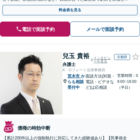
す【夜間面談可】
料金表を見る
電話で面談予約
メールで面談予約
兒玉 貴裕
京都府
インタビュ
ーを見る
弁護士
K・Gフォート法律事務所
営業時間：0
茨木市
か
面談方法(対面・
らも相談
電話・ビデオな
9:00~18:00
受付中
ど)は応相談
（平日）
債権の時効中断
【累計200件以上の強制執行に対応してきた経験値あり】【民事保全