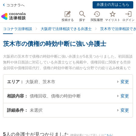
弁護士の方はこちら
ココナラへ
投稿する
探す
閲覧履歴
マイリスト
ログイン
ココナラ法律相談
大阪府で法律相談できる弁護士
茨木市で法律相談で
茨木市の債権の時効中断に強い弁護士
大阪府の茨木市で債権の時効中断に強い弁護士が5名見つかりました。初回面談
無料や休日面談に対応している弁護士なども掲載中。債権回収に関係する売掛
金回収や債権回収代行、債権の時効中断等の細かな分野での絞り込み検索もで
き便利です。特に葉方法律事務所の葉方 心平弁護士や柏葉法律事務所の河野 嵩
士弁護士、弁護士法人茨木あさひ法律事務所の谷井 光弁護士のプロフィール情
エリア
大阪府、茨木市
変更
報や弁護士費用、強みなどが注目されています。『茨木市で土日や夜間に発生
した債権の時効中断のトラブルを今すぐに弁護士に相談したい』『債権の時効
相談内容
債権回収、債権の時効中断
変更
中断のトラブル解決の実績豊富な近くの弁護士を検索したい』『初回相談無料
で債権の時効中断を法律相談できる茨木市内の弁護士に相談予約したい』など
でお困りの相談者さんにおすすめです。
詳細条件
未選択
変更
5
人の弁護士が見つかりました
(検索結果について詳しくは
こちら
)