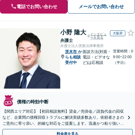
電話でお問い合わせ
メールでお問い合わせ
小野 隆大
大阪府
インタビュ
ーを見る
弁護士
弁護士法人啓葉法律事務所
営業時間：0
茨木市
か
面談方法(対面・
らも相談
電話・ビデオな
9:00~22:00
受付中
ど)は応相談
（平日）
債権の時効中断
【関西エリア対応】【初回相談無料】貸金／売掛金／請負代金の回収
など、企業間の債権回収トラブルに解決実績多数あり。依頼者さまの
ご意向に寄り添い、的確な対応をご提案します。迅速かつ粘り強い交
渉で、少しでも回収できるよう尽力します【土日祝対応可】
料金表を見る