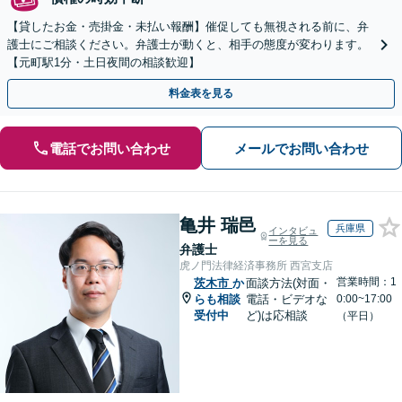
【貸したお金・売掛金・未払い報酬】催促しても無視される前に、弁
護士にご相談ください。弁護士が動くと、相手の態度が変わります。
【元町駅1分・土日夜間の相談歓迎】
料金表を見る
電話でお問い合わせ
メールでお問い合わせ
亀井 瑞邑
兵庫県
インタビュ
ーを見る
弁護士
虎ノ門法律経済事務所 西宮支店
営業時間：1
茨木市
か
面談方法(対面・
らも相談
電話・ビデオな
0:00~17:00
受付中
ど)は応相談
（平日）