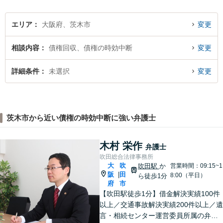
エリア
大阪府、茨木市
変更
相談内容
債権回収、債権の時効中断
変更
詳細条件
未選択
変更
茨木市から近い債権の時効中断に強い弁護士
木村 栄作
弁護士
吹田総合法律事務所
大
吹
吹田駅
か
営業時間：09:15~1
阪
田
|
8:00（平日）
ら徒歩1分
府
市
【吹田駅徒歩1分】借金解決実績100件
以上／交通事故解決実績200件以上／遺
言・相続センター運営委員所属の弁護