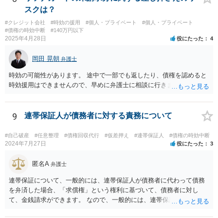
スクは？
#クレジット会社
#時効の援用
#個人・プライベート
#個人・プライベート
#債権の時効中断
#140万円以下
2025年4月28日
役にたった
4
岡田 晃朝
弁護士
時効の可能性があります。 途中で一部でも返したり、債権を認めると
時効援用はできませんので、早めに弁護士に相談に行きましょう。
9
連帯保証人が債務者に対する責務について
#自己破産
#任意整理
#債権回収代行
#仮差押え
#連帯保証人
#債権の時効中断
2024年7月27日
役にたった
3
匿名A
弁護士
連帯保証について、一般的には、連帯保証人が債務者に代わって債務
を弁済した場合、「求償権」という権利に基づいて、債務者に対し
て、金銭請求ができます。 なので、一般的には、連帯保証人が代わり
に返済してくれた場合には、代わりに返済してもらった金額を、債務