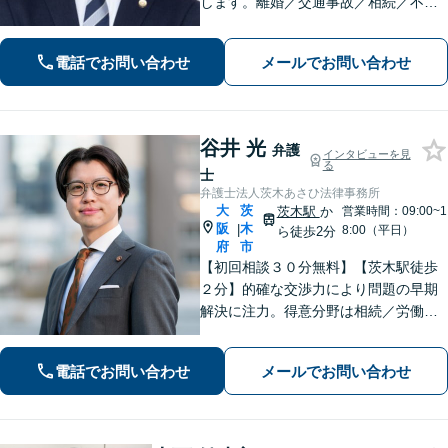
します。離婚／交通事故／相続／不動
産といった民事事件、わいせつや窃盗
などの刑事事件にも幅広く対応。紛争
電話でお問い合わせ
メールでお問い合わせ
化してしてしまった問題も、より良い
着地点を探り、交渉を重ねます【初回
相談無料】
谷井 光
弁護
インタビューを見
る
士
弁護士法人茨木あさひ法律事務所
大
茨
茨木駅
か
営業時間：09:00~1
阪
木
|
8:00（平日）
ら徒歩2分
府
市
【初回相談３０分無料】【茨木駅徒歩
２分】的確な交渉力により問題の早期
解決に注力。得意分野は相続／労働／
不倫慰謝料／刑事事件。解決までの過
程にもこだわり、ご意向を汲んだ満足
電話でお問い合わせ
メールでお問い合わせ
度の高い解決を目指します。まずはお
気軽にお電話下さい。