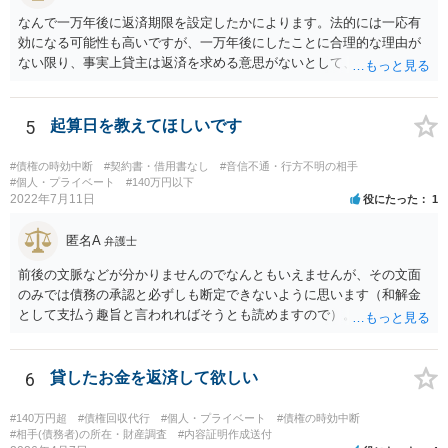
なんで一万年後に返済期限を設定したかによります。法的には一応有
効になる可能性も高いですが、一万年後にしたことに合理的な理由が
ない限り、事実上貸主は返済を求める意思がないとして、消費貸借契
約の成立を否定し贈与契約であるとする可能性も高いです。脱税など
に悪用される可能性もあるので。
5
起算日を教えてほしいです
#債権の時効中断
#契約書・借用書なし
#音信不通・行方不明の相手
#個人・プライベート
#140万円以下
2022年7月11日
役にたった
1
匿名A
弁護士
前後の文脈などが分かりませんのでなんともいえませんが、その文面
のみでは債務の承認と必ずしも断定できないように思います（和解金
として支払う趣旨と言われればそうとも読めますので）。 個別具体的
な事実関係に入り込みますと個々の証拠を見ないことには判断しづら
いところがございますので、これまでの電話内容やメールの文面、訴
訟の経過に関する記録等を持って近隣の弁護士にご相談された方がよ
6
貸したお金を返済して欲しい
ろしいかと存じます。
#140万円超
#債権回収代行
#個人・プライベート
#債権の時効中断
#相手(債務者)の所在・財産調査
#内容証明作成送付