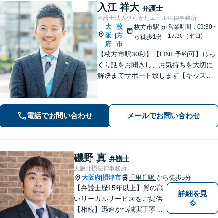
入江 祥大
弁護士
弁護士法人ひらかたエール法律事務所
大
枚
枚方市駅
か
営業時間：09:30~
阪
方
|
17:30（平日）
ら徒歩1分
府
市
【枚方市駅30秒】【LINE予約可】じっ
くり話をお聞きし、お気持ちを大切に
解決までサポート致します【キッズス
ペース充実】1000件以上の離婚問題を
対応した女性弁護士も在籍【事前予約
で平日夜間面談可】
電話でお問い合わせ
メールでお問い合わせ
磯野 真
弁護士
大阪北摂法律事務所
大阪府
摂津市
千里丘駅
から徒歩5分
|
【弁護士歴15年以上】質の高
詳細を見
いリーガルサービスをご提供
る
【相続】迅速かつ誠実丁寧な