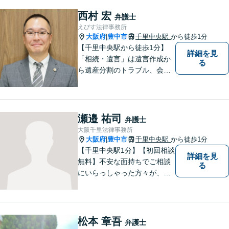
続】【遺言】【成年後見】な
ど将来の不安の予防まで。
西村 宏
弁護士
えびす法律事務所
大阪府
豊中市
千里中央駅
から徒歩1分
|
【千里中央駅から徒歩1分】
詳細を見
「相続・遺言」は遺言作成か
る
ら遺産分割のトラブル、会社
の事業継承まで対応します。
「交通事故」は後遺症案件に
て1級相当での和解実績あり
【初回相談30分無料】
瀬邉 祐司
弁護士
大阪千里法律事務所
大阪府
豊中市
千里中央駅
から徒歩1分
|
【千里中央駅1分】【初回相談
詳細を見
無料】不安な面持ちでご相談
る
にいらっしゃった方々が、少
しで明るい気持ちで帰ってい
ただけるように日々邁進して
おります。相談者にとって最
善の法的手段を選択し、終局
松本 章吾
弁護士
的解決に至るよう全力でサポ