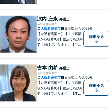
対応で複雑な遺産分割もスム
ーズに解決【企業法務】業界
業種問わず対応可能！契約書
作成／企業間トラブル／問題
濵内 庄永
弁護士
社員の対応など。顧問契約も
高槻法律事務所
可【オンライン面談】【千里
大阪府
高槻市
高槻駅
から徒歩8分
|
丘駅5分】
【大阪府高槻市】【ＪＲ高槻
詳細を見
駅から徒歩8分】幅広く相談を
る
受け付けております。【労働
問題】【離婚】【交通事故】
【借金】などのトラブル解決
から【相続】【事業承継】
【成年後見】など将来の不安
吉本 由希
弁護士
の予防まで。
高槻法律事務所
大阪府
高槻市
高槻駅
から徒歩8分
|
【大阪府高槻市】【ＪＲ高槻
詳細を見
駅から徒歩8分】幅広く相談を
る
受け付けております。【離
婚】【借金】【労働問題】な
どのトラブル解決から、【相