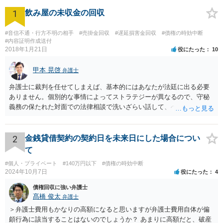
1
飲み屋の未収金の回収
#音信不通・行方不明の相手
#売掛金回収
#遅延損害金回収
#債権の時効中断
#内容証明作成送付
2018年1月21日
役にたった
10
甲本 晃啓
弁護士
弁護士に裁判を任せてしまえば、基本的にはあなたが法廷に出る必要
ありません。個別的な事情によってストラテジーが異なるので、守秘
義務の保たれた対面での法律相談で洗いざらい話して、ベストな方法
を検討してもらってください。
2
金銭貸借契約の契約日を未来日にした場合につい
て
#個人・プライベート
#140万円以下
#債権の時効中断
2024年10月7日
役にたった
4
債権回収に強い弁護士
髙橋 俊太
弁護士
＞弁護士費用もかなりの高額になると思いますが弁護士費用自体が偏
頗行為に該当することはないのでしょうか？ あまりに高額だと、破産