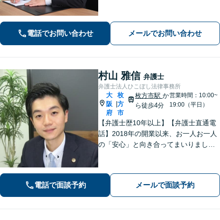
士です。【弁護士歴10年以上】精神的
な負担や面倒な手続き、交渉はお任せ
ください。きめ細やかで丁寧な対応が
電話でお問い合わせ
メールでお問い合わせ
モットーです。
村山 雅信
弁護士
弁護士法人ひこぼし法律事務所
大
枚
枚方市駅
か
営業時間：10:00~
阪
方
|
19:00（平日）
ら徒歩4分
府
市
【弁護士歴10年以上】【弁護士直通電
話】2018年の開業以来、お一人お一人
の「安心」と向き合ってまいりまし
た。これまで培ってきた経験と交渉力
を活かし、「頼んでよかった」と言っ
ていただける結果を目指し、迅速かつ
電話で面談予約
メールで面談予約
粘り強く対応することをお約束しま
す。