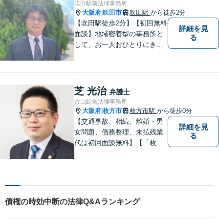
吹田駅前法律事務所
ートいたします。
大阪府
吹田市
吹田駅
から徒歩2分
|
【吹田駅徒歩2分】【初回無料
詳細を見
面談】地域密着型の事務所と
る
して、お一人おひとりにきめ
細やかなリーガルサービスを
ご提供します。離婚・相続・
刑事事件など、幅広いお困り
ごとに対応！まずは無料相談
芝 光治
弁護士
にお越しください。【完全個
古山綜合法律事務所
室対応】
大阪府
枚方市
枚方市駅
から徒歩0分
|
【交通事故、相続、離婚・男
詳細を見
女問題、債務整理、未払残業
る
代は初回面談無料】【「枚方
市駅」から徒歩30秒】じっく
りとお話を聞く姿勢を大切に
し、依頼者様の状況を十分に
ヒアリングし、あらゆる観点
から解決策をご提案してまい
債権の時効中断の法律Q&Aランキング
ります。