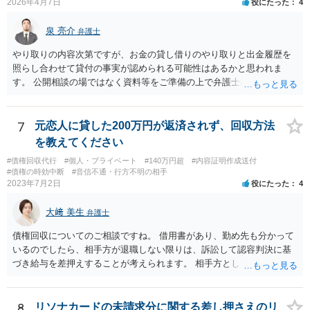
2026年4月7日
役にたった
4
泉 亮介
弁護士
やり取りの内容次第ですが、お金の貸し借りのやり取りと出金履歴を
照らし合わせて貸付の事実が認められる可能性はあるかと思われま
す。 公開相談の場ではなく資料等をご準備の上で弁護士に個別相談さ
れると良いでしょう。
7
元恋人に貸した200万円が返済されず、回収方法
を教えてください
#債権回収代行
#個人・プライベート
#140万円超
#内容証明作成送付
#債権の時効中断
#音信不通・行方不明の相手
2023年7月2日
役にたった
4
大﨑 美生
弁護士
債権回収についてのご相談ですね。 借用書があり、勤め先も分かって
いるのでしたら、相手方が退職しない限りは、訴訟して認容判決に基
づき給与を差押えすることが考えられます。 相手方としては上記のと
おり差押えまでされる懸念がありますので、交渉で分割払いの示談で
まとまる可能性もあると思います。 借用書などの記録をもって弁護士
にご相談されることをおすすめします。
8
リソナカードの未請求分に関する差し押さえのリ