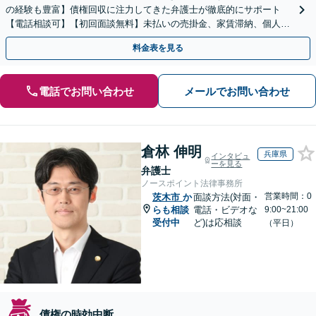
の経験も豊富】債権回収に注力してきた弁護士が徹底的にサポート
【電話相談可】【初回面談無料】未払いの売掛金、家賃滞納、個人間
のお金の貸し借りなど【関西エリア対応】
料金表を見る
電話でお問い合わせ
メールでお問い合わせ
倉林 伸明
兵庫県
インタビュ
ーを見る
弁護士
ノースポイント法律事務所
営業時間：0
茨木市
か
面談方法(対面・
らも相談
電話・ビデオな
9:00~21:00
受付中
ど)は応相談
（平日）
債権の時効中断