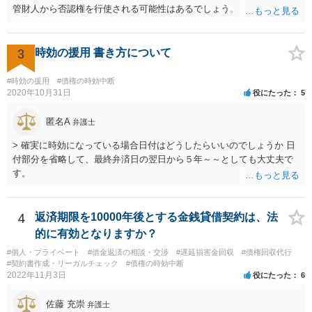
管財人から否認権を行使される可能性はあるでしょう。 ＞このレベル
の事案でも法テラスで対応してもらえるものでしょうか？ 【友人に安
定した収入があります】とのことなので、法テラスの利用は難しいと
思われます。 此方での当方回答は以上となりますが、参考になれば幸
3
時効の援用 書き方について
いです。
#時効の援用
#債権の時効中断
2020年10月31日
役にたった
5
匿名A
弁護士
> 確実に時効になっている場合日付はどうしたらいいのでしょうか 日
付部分を省略して、最終弁済日の翌日から５年～～としても大丈夫で
す。
4
返済期限を10000年後とする金銭貸借契約は、法
的に有効となりますか？
#個人・プライベート
#借金返済の相談・交渉
#遅延損害金回収
#債権回収代行
#契約書作成・リーガルチェック
#債権の時効中断
2022年11月3日
役にたった
6
佐藤 充崇
弁護士