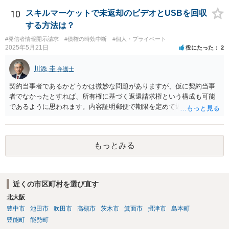
者が連帯債務者に支払わなければならない、ということになります。
ご質問の構成の違いを確認されたい意図は分かりかねますが、結論と
10
スキルマーケットで未返却のビデオとUSBを回収
しては、一般的には「求償権」に基づいて上記のような処理になるか
する方法は？
と思います。
#発信者情報開示請求
#債権の時効中断
#個人・プライベート
2025年5月21日
役にたった
2
川添 圭
弁護士
契約当事者であるかどうかは微妙な問題がありますが、仮に契約当事
者でなかったとすれば、所有権に基づく返還請求権という構成も可能
であるように思われます。内容証明郵便で期限を定めて返却を求める
（返却する意思がない場合はその理由を回答するよう併せて求める）
といった手段を踏んだ上で、最終的には訴訟を検討すべきではないか
と思われます。ビデオテープが大切な（ある程度費用をかけてでも取
もっとみる
り返したい）ものであれば、弁護士へ相談・依頼することも考えられ
ます。
近くの市区町村を選び直す
北大阪
豊中市
池田市
吹田市
高槻市
茨木市
箕面市
摂津市
島本町
豊能町
能勢町