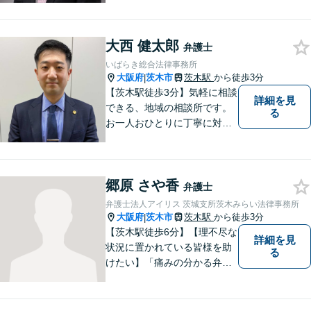
大西 健太郎
弁護士
いばらき総合法律事務所
大阪府
茨木市
茨木駅
から徒歩3分
|
【茨木駅徒歩3分】気軽に相談
詳細を見
できる、地域の相談所です。
る
お一人おひとりに丁寧に対応
し、納得のいく解決へと導き
ます。離婚・交通事故・遺産
相続など、幅広く対応可能◎
郷原 さや香
お困りごとがあれば、すぐに
弁護士
ご相談を！
弁護士法人アイリス 茨城支所茨木みらい法律事務所
大阪府
茨木市
茨木駅
から徒歩3分
|
【茨木駅徒歩6分】【理不尽な
詳細を見
状況に置かれている皆様を助
る
けたい】「痛みの分かる弁護
士」をモットーに、あらゆる
お困りごとの解決を図りま
す。離婚／労働／交通事故な