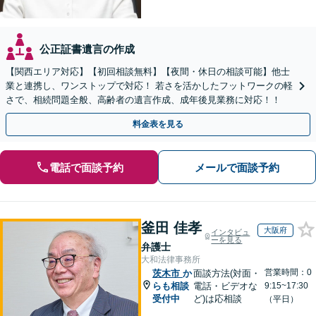
公正証書遺言の作成
【関西エリア対応】【初回相談無料】【夜間・休日の相談可能】他士
業と連携し、ワンストップで対応！ 若さを活かしたフットワークの軽
さで、相続問題全般、高齢者の遺言作成、成年後見業務に対応！！
料金表を見る
電話で面談予約
メールで面談予約
釜田 佳孝
大阪府
インタビュ
ーを見る
弁護士
大和法律事務所
営業時間：0
茨木市
か
面談方法(対面・
らも相談
電話・ビデオな
9:15~17:30
受付中
ど)は応相談
（平日）