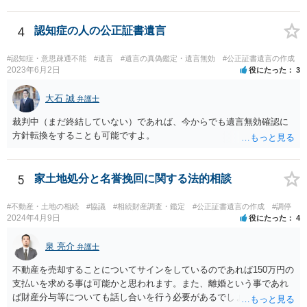
言を残した場合、一旦は子が父親の全財産を相続することになります
が、再婚相手の遺留分を侵害しているため、再婚相手から相続人
（子）に対して遺留分侵害額請求権が行使される可能性があります。
4
認知症の人の公正証書遺言
お悩みのようであれば、問題の当事者であるお父様本人がお住まい
の地域等の弁護士に直接相談してみるのが望ましいように思います。
#認知症・意思疎通不能
#遺言
#遺言の真偽鑑定・遺言無効
#公正証書遺言の作成
【参考】民法 （遺留分侵害額の請求） 第千四十六条 遺留分権利者及
2023年6月2日
役にたった
3
びその承継人は、受遺者（特定財産承継遺言により財産を承継し又は
相続分の指定を受けた相続人を含む。以下この章において同じ。）又
大石 誠
弁護士
は受贈者に対し、遺留分侵害額に相当する金銭の支払を請求すること
裁判中（まだ終結していない）であれば、今からでも遺言無効確認に
ができる。
方針転換をすることも可能ですよ。
5
家土地処分と名誉挽回に関する法的相談
#不動産・土地の相続
#協議
#相続財産調査・鑑定
#公正証書遺言の作成
#調停
2024年4月9日
役にたった
4
泉 亮介
弁護士
不動産を売却することについてサインをしているのであれば150万円の
支払いを求める事は可能かと思われます。また、離婚という事であれ
ば財産分与等についても話し合いを行う必要があるでしょう。 細かい