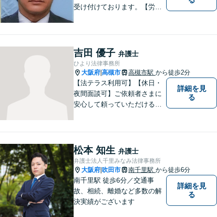
受け付けております。【労働
問題】【離婚】【交通事故】
【借金】などのトラブル解決
から【相続】【事業承継】
【成年後見】など将来の不安
吉田 優子
弁護士
の予防まで。
ひより法律事務所
大阪府
高槻市
高槻市駅
から徒歩2分
|
【法テラス利用可】【休日・
詳細を見
夜間面談可】ご依頼者さまに
る
安心して頼っていただけるよ
う日々精進してまいります。
弁護士に相談することは勇気
がいるかも知れませんが、些
細なことでもどうぞお気軽に
松本 知生
弁護士
ご相談下さい。
弁護士法人千里みなみ法律事務所
大阪府
吹田市
南千里駅
から徒歩6分
|
南千里駅 徒歩6分／交通事
詳細を見
故、相続、離婚など多数の解
る
決実績がございます