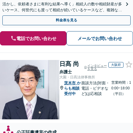
活かし、依頼者さまに有利な結果へ導く」相続人の数や相続財産が多
いケース、何世代にも渡って相続が続いているケースなど、複雑な事
案でも対応！協議、調停、審判どのフェーズからも相談可
料金表を見る
電話でお問い合わせ
メールでお問い合わせ
日髙 尚
大阪府
インタビュー
を見る
弁護士
大園・日髙法律事務所
営業時間：1
茨木市
か
面談方法(対面・
らも相談
電話・ビデオな
0:00~18:00
受付中
ど)は応相談
（平日）
公正証書遺言の作成