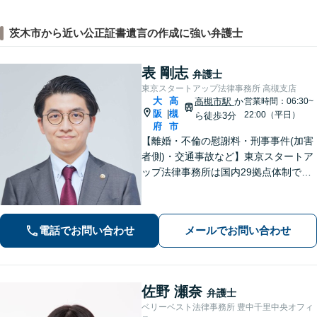
茨木市から近い公正証書遺言の作成に強い弁護士
表 剛志
弁護士
東京スタートアップ法律事務所 高槻支店
大
高
高槻市駅
か
営業時間：06:30~
阪
槻
|
22:00（平日）
ら徒歩3分
府
市
【離婚・不倫の慰謝料・刑事事件(加害
者側)・交通事故など】東京スタートア
ップ法律事務所は国内29拠点体制で全
国対応！【ご自宅からの電話相談にも
対応(法律相談は完全予約制)】各分野で
専門性の高い弁護士が寄り添い解決を
電話でお問い合わせ
メールでお問い合わせ
サポートします。
佐野 瀬奈
弁護士
ベリーベスト法律事務所 豊中千里中央オフィ