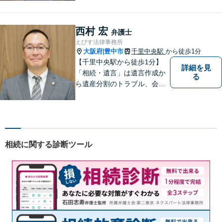
西村 宏
弁護士
えびす法律事務所
大阪府
豊中市
千里中央駅
から徒歩1分
|
【千里中央駅から徒歩1分】
詳細を見
「相続・遺言」は遺言作成か
る
ら遺産分割のトラブル、会社
の事業継承まで対応します。
「交通事故」は後遺症案件に
て1級相当での和解実績あり
【初回相談30分無料】
相続に関する診断ツール