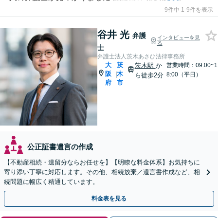
9件中 1-9件を表示
谷井 光
弁護
インタビューを見
る
士
弁護士法人茨木あさひ法律事務所
大
茨
茨木駅
か
営業時間：09:00~1
阪
木
|
8:00（平日）
ら徒歩2分
府
市
公正証書遺言の作成
【不動産相続・遺留分ならお任せを】【明瞭な料金体系】お気持ちに
寄り添い丁寧に対応します。その他、相続放棄／遺言書作成など、相
続問題に幅広く精通しています。
料金表を見る