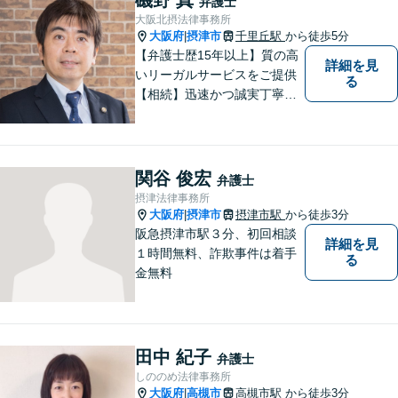
弁護士
大阪北摂法律事務所
大阪府
摂津市
千里丘駅
から徒歩5分
|
【弁護士歴15年以上】質の高
詳細を見
いリーガルサービスをご提供
る
【相続】迅速かつ誠実丁寧な
対応で複雑な遺産分割もスム
ーズに解決【企業法務】業界
業種問わず対応可能！契約書
作成／企業間トラブル／問題
関谷 俊宏
弁護士
社員の対応など。顧問契約も
摂津法律事務所
可【オンライン面談】【千里
大阪府
摂津市
摂津市駅
から徒歩3分
|
丘駅5分】
阪急摂津市駅３分、初回相談
詳細を見
１時間無料、詐欺事件は着手
る
金無料
田中 紀子
弁護士
しののめ法律事務所
大阪府
高槻市
高槻市駅
から徒歩3分
|