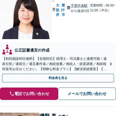
ス
大
豊
千里中央駅
営業時間：09:30~
阪
中
|
21:00（平日）
から徒歩1分
府
市
公正証書遺言の作成
【初回相談60分無料】【全国対応】税理士・司法書士と連携可能！遺
産分割／遺留分／遺言書作成／相続放棄／相続人・財産調査／相続税
対策等お任せください。【明瞭な料金プラン】【解決実績豊富】【電
話相談可】
料金表を見る
電話でお問い合わせ
メールでお問い合わせ
磯野 真