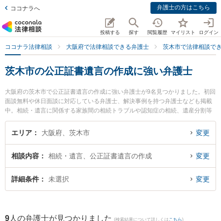
弁護士の方はこちら
ココナラへ
投稿する
探す
閲覧履歴
マイリスト
ログイン
ココナラ法律相談
大阪府で法律相談できる弁護士
茨木市で法律相談で
茨木市の公正証書遺言の作成に強い弁護士
大阪府の茨木市で公正証書遺言の作成に強い弁護士が9名見つかりました。初回
面談無料や休日面談に対応している弁護士、解決事例を持つ弁護士なども掲載
中。相続・遺言に関係する家族間の相続トラブルや認知症の相続、遺産分割等
の細かな分野での絞り込み検索もでき便利です。特に弁護士法人茨木あさひ法
律事務所の谷井 光弁護士や柏葉法律事務所の河野 嵩士弁護士、葉方法律事務所
エリア
大阪府、茨木市
変更
の葉方 心平弁護士のプロフィール情報や弁護士費用、強みなどが注目されてい
ます。『茨木市で土日や夜間に発生した公正証書遺言の作成のトラブルを今す
相談内容
相続・遺言、公正証書遺言の作成
変更
ぐに弁護士に相談したい』『公正証書遺言の作成のトラブル解決の実績豊富な
近くの弁護士を検索したい』『初回相談無料で公正証書遺言の作成を法律相談
できる茨木市内の弁護士に相談予約したい』などでお困りの相談者さんにおす
詳細条件
未選択
変更
すめです。
9
人の弁護士が見つかりました
(検索結果について詳しくは
こちら
)