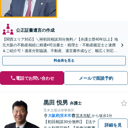
公正証書遺言の作成
【関西エリア対応】＼🆓初回相談30分無料／【弁護士歴40年以上】地
元大阪の不動産相続に精通◉司法書士・税理士・不動産鑑定士と連携
＆ご紹介可！遺産分割協議、不動産、遺言書作成など、幅広く対応し
ます。お気軽にご相談ください
料金表を見る
電話でお問い合わせ
メールで面談予約
黒田 悦男
弁護士
茨木太陽法律事務所
大阪府
茨木市
茨木市駅
から徒歩1分
|
【初回相談30分無料】【法テ
詳細を見