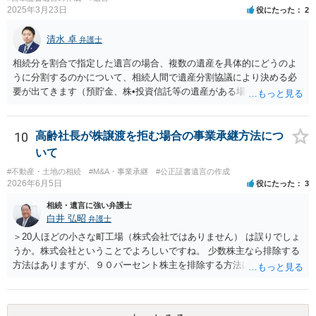
他方で、その弁護士が兄の依頼を受けた弁護士である場合には、兄の
2025年3月23日
役にたった
2
代理人という立場になりますので、貴方や母親に対して当然に進捗状
況を報告する義務があるとは限りません。また、親族間で利害対立が
清水 卓
弁護士
ある可能性がある場合、守秘義務や本人意思確認の観点から、委任状
があるとしても直ちに内容を開示しないこともあり得ます。 公正証書
相続分を割合で指定した遺言の場合、複数の遺産を具体的にどうのよ
遺言が作成済みである場合でも、生前にその存在や内容を誰に開示す
うに分割するのかについて、相続人間で遺産分割協議により決める必
るかは、基本的には遺言者本人の意思による問題です。まずは、母親
要が出てきます（預貯金、株•投資信託等の遺産がある場合に、どの遺
本人から弁護士に対し、「娘に進捗状況及び公正証書遺言の作成有
産についても相続分の割合で分けるのか、預貯金はある相続人に、株•
無・内容について説明してよい」旨を明確に伝えてもらい、委任状の
投資信託は他の相続人にというような分け方をするのか等について
写しを添付して、期限を区切って書面で回答を求めることが考えられ
は、相続人間で遺産分割協議により決める必要があります）。
10
高齢社長が株譲渡を拒む場合の事業承継方法につ
ます。それでも回答がない場合には、母親本人の意思能力や真意、兄
いて
による不当な関与の有無も含めて、別の弁護士に資料（遺言書案、委
#不動産・土地の相続
#M&A・事業承継
#公正証書遺言の作成
任状、母親の発言内容、弁護士との連絡履歴、兄とのやり取り等）を
2026年6月5日
役にたった
3
示して相談した方がよいように思います。
相続・遺言に強い弁護士
白井 弘昭
弁護士
＞20人ほどの小さな町工場（株式会社ではありません） は誤りでしょ
うか。株式会社ということでよろしいですね。 少数株主なら排除する
方法はありますが、９０パーセント株主を排除する方法は現実的にあ
りません。 事業承継や株譲渡を進めるには、社員全員で本人を説得す
るか、家族を説得して承継させるかしかないでしょう。 また、出資者
がいれば、全員で会社を辞めて新たな会社を立ち上げることも考えら