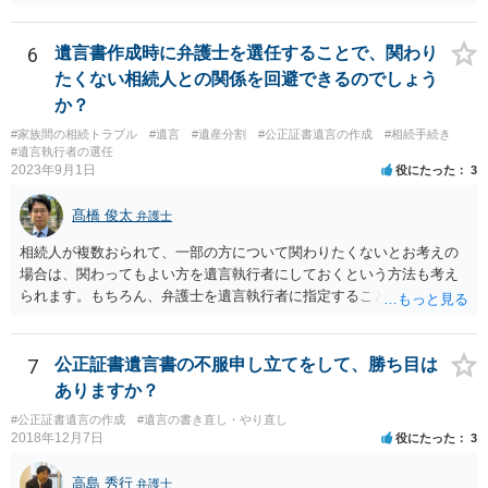
事情をお伺いする必要もあるかと思われますので、一度お近くの弁護
士事務所へご相談されると良いでしょう。
6
遺言書作成時に弁護士を選任することで、関わり
たくない相続人との関係を回避できるのでしょう
か？
#家族間の相続トラブル
#遺言
#遺産分割
#公正証書遺言の作成
#相続手続き
#遺言執行者の選任
2023年9月1日
役にたった
3
髙橋 俊太
弁護士
相続人が複数おられて、一部の方について関わりたくないとお考えの
場合は、関わってもよい方を遺言執行者にしておくという方法も考え
られます。もちろん、弁護士を遺言執行者に指定することもできます
が、（関わってもよい）相続人を遺言執行者に指定しておいて、その
方に再委任の権限を付与しておくという方法もあります。 一度、弁護
士に直接ご相談されることをお勧めいたします。
7
公正証書遺言書の不服申し立てをして、勝ち目は
ありますか？
#公正証書遺言の作成
#遺言の書き直し・やり直し
2018年12月7日
役にたった
3
高島 秀行
弁護士