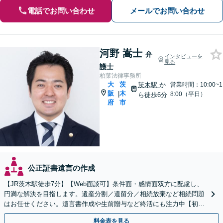
電話でお問い合わせ
メールでお問い合わせ
河野 嵩士
弁
インタビューを
見る
護士
柏葉法律事務所
大
茨
茨木駅
か
営業時間：10:00~1
阪
木
|
8:00（平日）
ら徒歩6分
府
市
公正証書遺言の作成
【JR茨木駅徒歩7分】【Web面談可】条件面・感情面双方に配慮し、
円満な解決を目指します。遺産分割／遺留分／相続放棄など相続問題
はお任せください。遺言書作成や生前贈与など終活にも注力中【初回
相談無料】負債や土地・建物が含まれる相続にも対応
料金表を見る