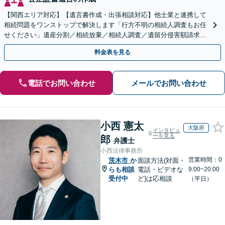
【関西エリア対応】【遺言書作成・出張相談対応】他士業と連携して
相続問題をワンストップで解決します「行方不明の相続人調査もお任
せください」遺産分割／相続放棄／相続人調査／遺留分侵害額請求／
登記など【休日・夜間面談可】【分割払い対応】
料金表を見る
電話でお問い合わせ
メールでお問い合わせ
小西 憲太
大阪府
インタビュ
ーを見る
郎
弁護士
小西法律事務所
営業時間：0
茨木市
か
面談方法(対面・
らも相談
電話・ビデオな
9:00~20:00
受付中
ど)は応相談
（平日）