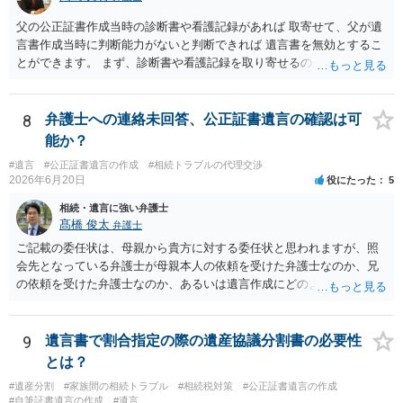
父の公正証書作成当時の診断書や看護記録があれば 取寄せて、父が遺
言書作成当時に判断能力がないと判断できれば 遺言書を無効とするこ
とができます。 まず、診断書や看護記録を取り寄せるのが重要となり
ます。 ご自分で取り寄せるか、弁護士に取り寄せてもらうかしたらよ
いと思います。
8
弁護士への連絡未回答、公正証書遺言の確認は可
能か？
#遺言
#公正証書遺言の作成
#相続トラブルの代理交渉
2026年6月20日
役にたった
5
相続・遺言に強い弁護士
髙橋 俊太
弁護士
ご記載の委任状は、母親から貴方に対する委任状と思われますが、照
会先となっている弁護士が母親本人の依頼を受けた弁護士なのか、兄
の依頼を受けた弁護士なのか、あるいは遺言作成にどのような立場で
関与しているのかによって、説明を求められる範囲は変わり得るもの
と思われます。 仮に、その弁護士が母親本人から依頼を受けているの
であれば、母親本人に対する報告義務が問題となります。母親が貴方
9
遺言書で割合指定の際の遺産協議分割書の必要性
に一任する旨を明確に伝えており、委任状の内容にも、弁護士との連
とは？
絡、進捗確認、公正証書遺言の作成有無や控えの確認等が含まれてい
#遺産分割
#家族間の相続トラブル
#相続税対策
#公正証書遺言の作成
るのであれば、貴方から進捗状況等の説明を求める余地はあります。
#自筆証書遺言の作成
#遺言