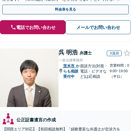
気軽にご相談ください【関連士業と連携】
料金表を見る
電話でお問い合わせ
メールでお問い合わせ
呉 明浩
弁護士
大阪府
一道法律事務所
営業時間：0
茨木市
か
面談方法(対面・
らも相談
電話・ビデオな
9:00~19:00
受付中
ど)は応相談
（平日）
公正証書遺言の作成
【関西エリア対応】【初回相談無料】「経験豊富な弁護士が交渉力を