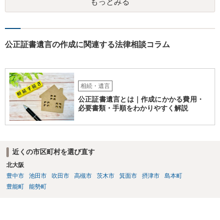
もっとみる
れます。 それか、しばらく我慢して、社長が没した後に相続人から承
継させるしかないように思えます。 私見ながらご参考まで。
公正証書遺言の作成に関連する法律相談コラム
相続・遺言
公正証書遺言とは｜作成にかかる費用・
必要書類・手順をわかりやすく解説
近くの市区町村を選び直す
北大阪
豊中市
池田市
吹田市
高槻市
茨木市
箕面市
摂津市
島本町
豊能町
能勢町