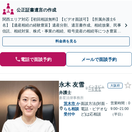
公正証書遺言の作成
関西エリア対応【初回相談無料】【ビデオ面談可】【所属弁護士6
名】【遺産相続の経験豊富】遺産分割、遺言書作成、相続放棄、民事
信託、相続対策、株式・事業の相続、暗号資産の相続等につき豊富な
対応実績。【バリアフリー】【完全個室対応】
料金表を見る
電話で面談予約
メールで面談予約
永木 友雪
大阪府
インタビュ
ーを見る
弁護士
蒼星法律事務所
営業時間：0
茨木市
か
面談方法(対面・
らも相談
電話・ビデオな
9:00~21:00
受付中
ど)は応相談
（平日）