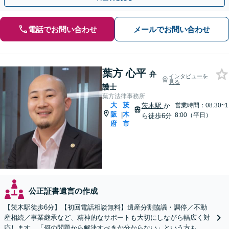
電話でお問い合わせ
メールでお問い合わせ
葉方 心平
弁
インタビューを
見る
護士
葉方法律事務所
大
茨
茨木駅
か
営業時間：08:30~1
阪
木
|
8:00（平日）
ら徒歩6分
府
市
公正証書遺言の作成
【茨木駅徒歩6分】【初回電話相談無料】遺産分割協議・調停／不動
産相続／事業継承など、精神的なサポートも大切にしながら幅広く対
応します。「何の問題から解決すべきか分からない」という方も、お