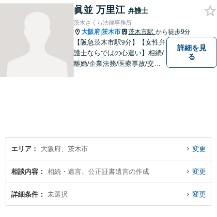
眞並 万里江
ど、お困りごとはお気軽にご
弁護士
相談くださいませ。
茨木さくら法律事務所
大阪府
茨木市
茨木市駅
から徒歩9分
|
【阪急茨木市駅9分】【女性弁
詳細を見
護士ならではの心遣い】相続/
る
離婚/企業法務/医療事故/交通
事故/借金問題など幅広く対応
可能。プライバシーを厳守
し、依頼者様のお話に耳を傾
け、少しでもお気持ちが和ら
ぐよう心がけております。
エリア
大阪府、茨木市
変更
相談内容
相続・遺言、公正証書遺言の作成
変更
詳細条件
未選択
変更