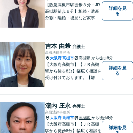
【阪急高槻市駅徒歩３分・JR
詳細を見
高槻駅徒歩６分】相続・遺産
る
分割・離婚・後見など家事事
件のほか、交通事故・破産・
債務整理を中心に取り扱って
います。一人で悩まず、まず
はご相談ください。
吉本 由希
弁護士
高槻法律事務所
大阪府
高槻市
高槻駅
から徒歩8分
|
【大阪府高槻市】【ＪＲ高槻
詳細を見
駅から徒歩8分】幅広く相談を
る
受け付けております。【離
婚】【借金】【労働問題】な
どのトラブル解決から、【相
続】【遺言】【成年後見】な
ど将来の不安の予防まで。
濵内 庄永
弁護士
高槻法律事務所
大阪府
高槻市
高槻駅
から徒歩8分
|
【大阪府高槻市】【ＪＲ高槻
詳細を見
駅から徒歩8分】幅広く相談を
る