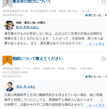
ースが多いと思います。 報酬体系は、弁護士ごとに異なりますので一
2
遺言状の効力について
律の基準はありません。
#自筆証書遺言の作成
#公正証書遺言の作成
#遺言の書き直し・やり直し
2018年8月23日
役にたった
6
相続・遺言に強い弁護士
鈴木 崇裕
弁護士
遺言書そのものが存在しない以上，お父上のご兄弟の主張は法律的な
根拠を全く欠くものになります。 したがって，主張自体，取り合う必
要がありません。 また，遺言書があろうがなかろうが，お父上のご兄
弟と面会しなければならない義務はもともとありません。 峰岸先生の
ご回答にもありますが， 代理人弁護士をたてて，その弁護士から相手
方に対して， ・相続に関する主張は法的根拠がなく，一切応じないこ
3
相続について教えてください
と ・今後一切の連絡をしてこないでほしいこと ・連絡を継続してくる
ようであれば警察への通報や法的措置も辞さないこと などを記載した
#家族間の相続トラブル
#遺言
#遺産分割
#協議
#不動産・土地の相続
書面を発送してもらうことがよろしいように思います。
#公正証書遺言の作成
2023年8月5日
役にたった
4
清水 卓
弁護士
父親が再婚相手と正式に離婚手続きを済ませていない場合、仮に再婚
相手と別居していたとしても、再婚相手も相続人にあたります。 こ
の状態で、父親がその子に父親の全財産を相続させる旨の公正証書遺