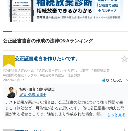
公正証書遺言の作成の法律Q&Aランキング
1
公正証書遺言を作りたいです。
#公正証書遺言の作成
#遺言の書き直し・やり直し
#遺言
#相続税対策
#家族間の相続トラブル
#遺言の真偽鑑定・遺言無効
2022年6月17日
役にたった
5
相続・遺言に強い弁護士
尾畠 弘典
弁護士
テスト結果が悪かった場合は、公正証書の効力について後々問題が生
じる（無効など）可能性があると思います。 他に公正証書の効力に問
題が出る場合としては、強迫により作成された場合、錯誤（勘違い）
の場合などがあります。 遺言の対象となる財産の多寡などにもよりま
すが、弁護士に作成を依頼する場合は、１０～数十万円程度になるケ