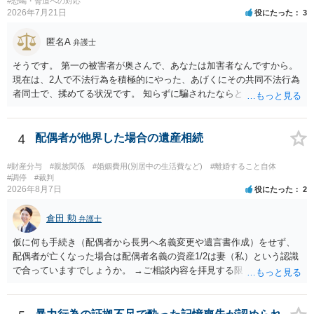
#恐喝・脅迫への対応
は120万円のみ和解交渉を続けるべきでしょうか。 ⇒ご相談者様の認
2026年7月21日
役にたった
3
識を前提にすれば、１００万円も含めて返済する必要はないと考えら
れるため、 120万円のみについて交渉を続けることがベターかと存じ
匿名A
弁護士
ます。
そうです。 第一の被害者が奥さんで、あなたは加害者なんですから。
現在は、2人で不法行為を積極的にやった、あげくにその共同不法行為
者同士で、揉めてる状況です。 知らずに騙されたならともか
く・・・。 それでも経緯を考えれば多少は、その男よりは同情できる
というだけですから。
4
配偶者が他界した場合の遺産相続
#財産分与
#親族関係
#婚姻費用(別居中の生活費など)
#離婚すること自体
#調停
#裁判
2026年8月7日
役にたった
2
倉田 勲
弁護士
仮に何も手続き（配偶者から長男へ名義変更や遺言書作成）をせず、
配偶者が亡くなった場合は配偶者名義の資産1/2は妻（私）という認識
で合っていますでしょうか。 →ご相談内容を拝見する限りでは、その
認識で合ってはいます。 なお、逆に１/２しか権利がないため、自宅を
完全に所有する場合は、他の相続人に対して自宅の評価額の１/２の代
償金の支払いが必要になります。