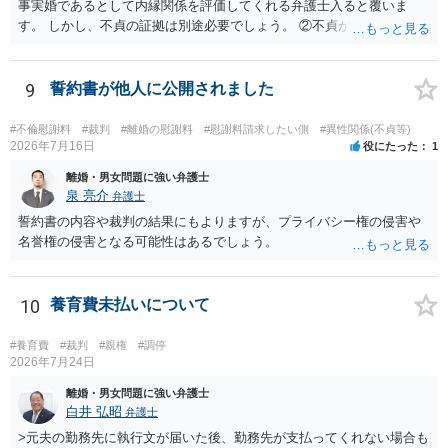
事実婚であるとして内縁関係を評価してくれる弁護士入ると覆いま
す。 しかし、不貞の証拠は別途必要でしょう。 ②不貞が認められない
のであれば、こちらが別れを承諾してはいるが、一方的な事実婚の解
消にあたるかどうか そこは協議の余地はあるかもしれませんが、離婚
の場合も相互に帰責性が無ければ（立証できなければ）、慰謝料など
9
誓約書が他人に公開されました
は無いので、意味があるかでしょうね。
#不倫慰謝料
#裁判
#離婚の慰謝料
#慰謝料請求したい側
#異性関係(不貞等)
2026年7月16日
役にたった
1
離婚・男女問題に強い弁護士
泉 亮介
弁護士
誓約書の内容や裁判の結果にもよりますが、プライバシー権の侵害や
名誉権の侵害となる可能性はあるでしょう。
10
養育費未払いについて
#養育費
#裁判
#親権
#調停
2026年7月24日
離婚・男女問題に強い弁護士
白井 弘昭
弁護士
>元夫の勤務先に執行文が届いた後、勤務先が支払ってくれない場合も