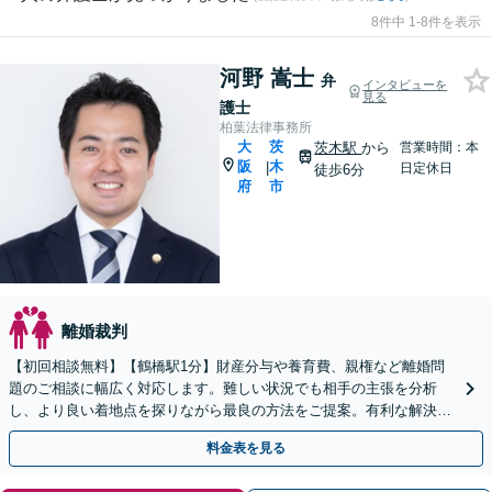
8件中 1-8件を表示
河野 嵩士
弁
インタビューを
見る
護士
柏葉法律事務所
大
茨
茨木駅
から
営業時間：本
阪
木
|
日定休日
徒歩6分
府
市
離婚裁判
【初回相談無料】【鶴橋駅1分】財産分与や養育費、親権など離婚問
題のご相談に幅広く対応します。難しい状況でも相手の主張を分析
し、より良い着地点を探りながら最良の方法をご提案。有利な解決を
目指し粘り強く交渉します【土日祝対応可】【子連れ相談可】
料金表を見る