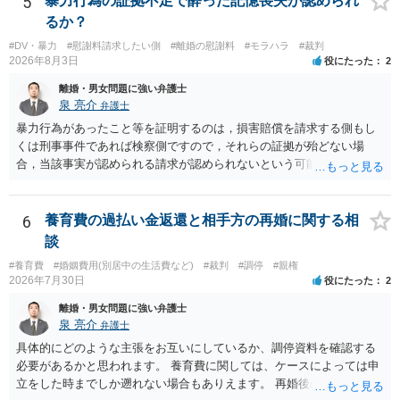
5
暴力行為の証拠不足で酔った記憶喪失が認められ
るか？
#DV・暴力
#慰謝料請求したい側
#離婚の慰謝料
#モラハラ
#裁判
2026年8月3日
役にたった
2
離婚・男女問題に強い弁護士
泉 亮介
弁護士
暴力行為があったこと等を証明するのは，損害賠償を請求する側もし
くは刑事事件であれば検察側ですので，それらの証拠が殆どない場
合，当該事実が認められる請求が認められないという可能性はあるで
しょう。
6
養育費の過払い金返還と相手方の再婚に関する相
談
#養育費
#婚姻費用(別居中の生活費など)
#裁判
#調停
#親権
2026年7月30日
役にたった
2
離婚・男女問題に強い弁護士
泉 亮介
弁護士
具体的にどのような主張をお互いにしているか、調停資料を確認する
必要があるかと思われます。 養育費に関しては、ケースによっては申
立をした時までしか遡れない場合もありえます。 再婚後の相手方の行