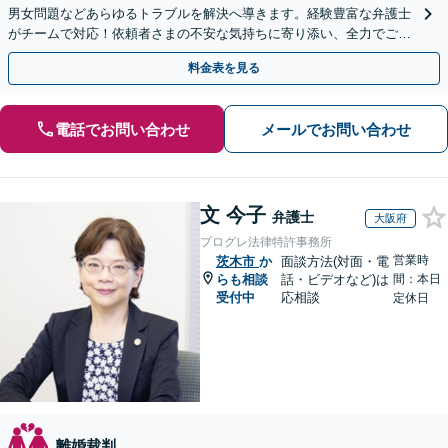
男女問題などあらゆるトラブルを解決へ導きます。経験豊富な弁護士
がチームで対応！依頼者さまの不安な気持ちに寄り添い、全力でご支
援します。
料金表を見る
電話でお問い合わせ
メールでお問い合わせ
文 今子
弁護士
大阪府
プログレ法律特許事務所
営業時
茨木市
か
面談方法(対面・電
らも相談
話・ビデオなど)は
間：本日
受付中
応相談
定休日
離婚裁判