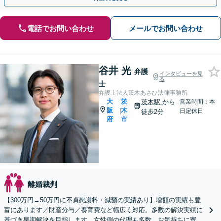
電話でお問い合わせ
メールでお問い合わせ
谷井 光
弁護
インタビューを見
る
士
弁護士法人茨木あさひ法律事務所
大
茨
茨木駅
から
営業時間：本
阪
木
|
日定休日
徒歩2分
府
市
離婚裁判
【300万円→50万円に不貞慰謝料・減額の実績あり】増額の実績も豊
富にあります／財産分与／養育費など幅広く対応。多数の解決実績に
基づき早期解決を目指します。女性側の代理も多数。お気持ちに寄り