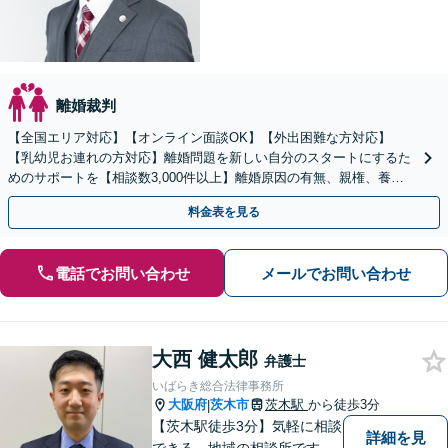
離婚裁判
【全国エリア対応】【オンライン面談OK】【外出困難な方対応】
【乳幼児お連れの方対応】離婚問題を新しい自分のスタートにするた
めのサポートを【相談数3,000件以上】離婚原因の有無、親権、養育
費、財産分与、慰謝料請求【夜間・休日相談可】
料金表を見る
電話でお問い合わせ
メールでお問い合わせ
大西 健太郎
弁護士
いばらき総合法律事務所
大阪府
茨木市
茨木駅
から徒歩3分
|
【茨木駅徒歩3分】気軽に相談
詳細を見