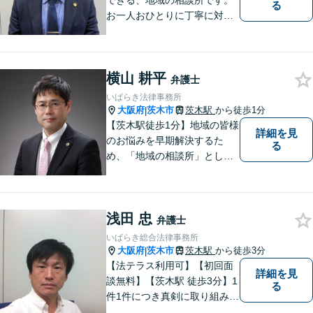
できる、地域の相談所です。
る
お一人おひとりに丁寧に対応
し、納得のいく解決へと導き
ます。離婚・交通事故・遺産
相続など、幅広く対応可能◎
横山 耕平
お困りごとがあれば、すぐに
弁護士
ご相談を！
いばらき法律事務所
大阪府
茨木市
茨木駅
から徒歩1分
|
【茨木駅徒歩1分】地域の皆様
詳細を見
のお悩みを早期解決するた
る
め、「地域の相談所」として
柔軟に対応してまいります。
浅田 忠
弁護士
いばらき総合法律事務所
大阪府
茨木市
茨木駅
から徒歩3分
|
【法テラス利用可】【初回面
詳細を見
談無料】【茨木駅 徒歩3分】1
る
件1件につき真剣に取り組み、
依頼者にとって最適な解決を