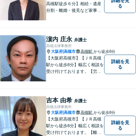
詳細を見
高槻駅徒歩６分】相続・遺産
る
分割・離婚・後見など家事事
件のほか、交通事故・破産・
債務整理を中心に取り扱って
います。一人で悩まず、まず
はご相談ください。
濵内 庄永
弁護士
高槻法律事務所
大阪府
高槻市
高槻駅
から徒歩8分
|
【大阪府高槻市】【ＪＲ高槻
詳細を見
駅から徒歩8分】幅広く相談を
る
受け付けております。【労働
問題】【離婚】【交通事故】
【借金】などのトラブル解決
から【相続】【事業承継】
【成年後見】など将来の不安
吉本 由希
弁護士
の予防まで。
高槻法律事務所
大阪府
高槻市
高槻駅
から徒歩8分
|
【大阪府高槻市】【ＪＲ高槻
詳細を見
駅から徒歩8分】幅広く相談を
る
受け付けております。【離