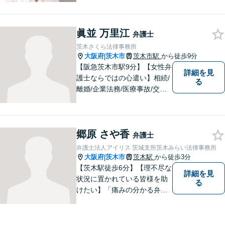
目指したいと思っておりま
す。 依頼者さまの抱えていら
眞並 万里江
っしゃる不安や、ご希望を丁
弁護士
寧にお伺いいたします。
茨木さくら法律事務所
大阪府
茨木市
茨木市駅
から徒歩9分
|
【阪急茨木市駅9分】【女性弁
詳細を見
護士ならではの心遣い】相続/
る
離婚/企業法務/医療事故/交通
事故/借金問題など幅広く対応
可能。プライバシーを厳守
し、依頼者様のお話に耳を傾
郷原 さや香
け、少しでもお気持ちが和ら
弁護士
ぐよう心がけております。
弁護士法人アイリス 茨城支所茨木みらい法律事務所
大阪府
茨木市
茨木駅
から徒歩3分
|
【茨木駅徒歩6分】【理不尽な
詳細を見
状況に置かれている皆様を助
る
けたい】「痛みの分かる弁護
士」をモットーに、あらゆる
お困りごとの解決を図りま
す。離婚／労働／交通事故な