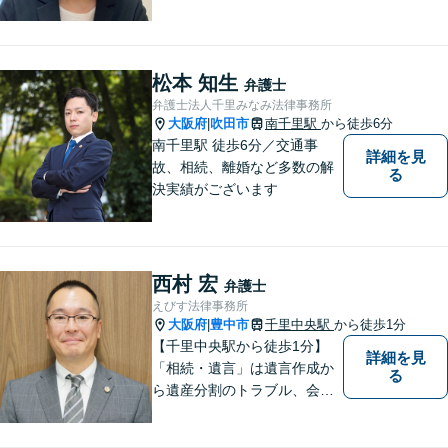
婚】【借金】【労働問題】な
どのトラブル解決から、【相
続】【遺言】【成年後見】な
ど将来の不安の予防まで。
松本 知生
弁護士
弁護士法人千里みなみ法律事務所
大阪府
吹田市
南千里駅
から徒歩6分
|
南千里駅 徒歩6分／交通事
詳細を見
故、相続、離婚など多数の解
る
決実績がございます
西村 宏
弁護士
えびす法律事務所
大阪府
豊中市
千里中央駅
から徒歩1分
|
【千里中央駅から徒歩1分】
詳細を見
「相続・遺言」は遺言作成か
る
ら遺産分割のトラブル、会社
の事業継承まで対応します。
「交通事故」は後遺症案件に