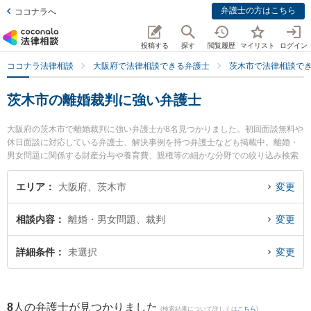
弁護士の方はこちら
ココナラへ
投稿する
探す
閲覧履歴
マイリスト
ログイン
ココナラ法律相談
大阪府で法律相談できる弁護士
茨木市で法律相談で
茨木市の離婚裁判に強い弁護士
大阪府の茨木市で離婚裁判に強い弁護士が8名見つかりました。初回面談無料や
休日面談に対応している弁護士、解決事例を持つ弁護士なども掲載中。離婚・
男女問題に関係する財産分与や養育費、親権等の細かな分野での絞り込み検索
もでき便利です。特に柏葉法律事務所の河野 嵩士弁護士や葉方法律事務所の葉
方 心平弁護士、弁護士法人茨木あさひ法律事務所の谷井 光弁護士のプロフィー
エリア
大阪府、茨木市
変更
ル情報や弁護士費用、強みなどが注目されています。『茨木市で土日や夜間に
発生した離婚裁判のトラブルを今すぐに弁護士に相談したい』『離婚裁判のト
相談内容
離婚・男女問題、裁判
変更
ラブル解決の実績豊富な近くの弁護士を検索したい』『初回相談無料で離婚裁
判を法律相談できる茨木市内の弁護士に相談予約したい』などでお困りの相談
者さんにおすすめです。
詳細条件
未選択
変更
8
人の弁護士が見つかりました
(検索結果について詳しくは
こちら
)