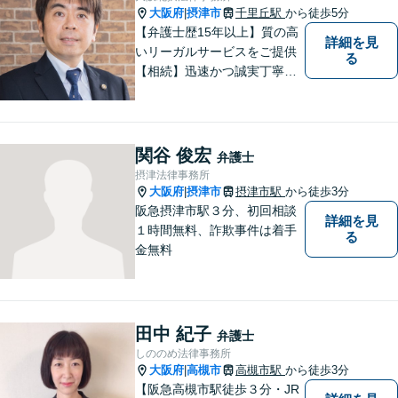
大阪府
摂津市
千里丘駅
から徒歩5分
|
【弁護士歴15年以上】質の高
詳細を見
いリーガルサービスをご提供
る
【相続】迅速かつ誠実丁寧な
対応で複雑な遺産分割もスム
ーズに解決【企業法務】業界
業種問わず対応可能！契約書
作成／企業間トラブル／問題
関谷 俊宏
弁護士
社員の対応など。顧問契約も
摂津法律事務所
可【オンライン面談】【千里
大阪府
摂津市
摂津市駅
から徒歩3分
|
丘駅5分】
阪急摂津市駅３分、初回相談
詳細を見
１時間無料、詐欺事件は着手
る
金無料
田中 紀子
弁護士
しののめ法律事務所
大阪府
高槻市
高槻市駅
から徒歩3分
|
【阪急高槻市駅徒歩３分・JR