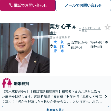
電話でお問い合わせ
メールでお問い合わせ
葉方 心平
弁
インタビューを
見る
護士
葉方法律事務所
大
茨
茨木駅
から
営業時間：本
阪
木
|
日定休日
徒歩6分
府
市
離婚裁判
【茨木駅徒歩6分】【初回電話相談無料】相談者さまのご意向に沿っ
た解決を目指します。慰謝料請求／養育費／財産分与／親権など幅広
く対応！「何から解決したら良いか分からない」という方も、お気軽
にご相談ください【朝8:30から営業】
料金表を見る