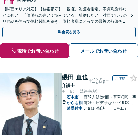
【関西エリア対応】【秘密厳守】「親権、監護者指定、不貞慰謝料な
どに強い」「価値観の違いで悩んでいる、離婚したい」対面でしっか
りお話を伺って信頼関係を築き、依頼者様にとっての最善の解決を目
指します！離婚を考えている段階でもご相談ください。
料金表を見る
電話でお問い合わせ
メールでお問い合わせ
磯田 直也
兵庫県
インタビュ
ーを見る
弁護士
ルーセント法律事務所
営業時間：09:
茨木市
面談方法(対面・
からも相
電話・ビデオな
00~19:00（土
談受付中
ど)は応相談
日祝日）