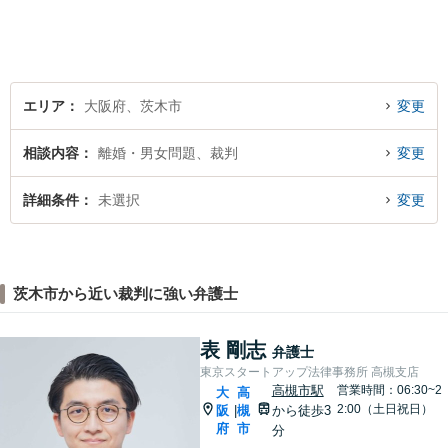
ど、お困りごとはお気軽にご
相談くださいませ。
エリア
大阪府、茨木市
変更
相談内容
離婚・男女問題、裁判
変更
詳細条件
未選択
変更
茨木市から近い裁判に強い弁護士
表 剛志
弁護士
東京スタートアップ法律事務所 高槻支店
高槻市駅
営業時間：06:30~2
大
高
2:00（土日祝日）
阪
槻
から徒歩3
|
府
市
分