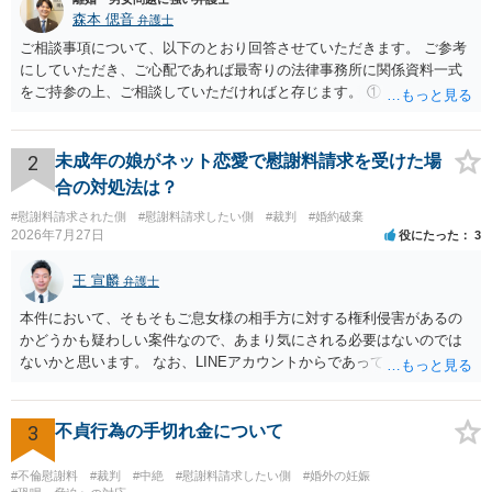
森本 偲音
弁護士
ご相談事項について、以下のとおり回答させていただきます。 ご参考
にしていただき、ご心配であれば最寄りの法律事務所に関係資料一式
をご持参の上、ご相談していただければと存じます。 ① このLINEの
流れを見る限り、100万円は貸付金ではなく、手切れ金・和解金と評価
される可能性はあるのか ⇒LINEを含む１００万円の貸付に至るまでの
やり取り等の経緯、誓約書の内容等を踏まえて、関係を清算するため
2
未成年の娘がネット恋愛で慰謝料請求を受けた場
の 金銭であったと評価される可能性はあると考えます。 ② 「今後一
合の対処法は？
切関与しないなら100万円振り込む」というLINEや誓約書は、裁判上
#慰謝料請求された側
#慰謝料請求したい側
#裁判
#婚約破棄
どの程度証拠価値があるのか ⇒前後のやり取りや誓約書の具体的内容
2026年7月27日
役にたった
3
を見ない限り、具体的な判断はできませんが、一定の証拠価値はある
と考えます。 ③ 借用書があっても、後から100万円を貸付扱いに変更
王 宣麟
弁護士
することは認められるのか。 ⇒おそらく１００万円は不当利得（受け
取る正当な権利がないのに利益を取得した）として返還請求されてい
本件において、そもそもご息女様の相手方に対する権利侵害があるの
るものかと推察しますので、 貸金返還ではないかと存じます。 ④ 私
かどうかも疑わしい案件なので、あまり気にされる必要はないのでは
は現在、収入も不安定で貯金もなくリボ払い借金が既に約100万あり。
ないかと思います。 なお、LINEアカウントからであっても、そこに紐
今年に再婚したが主人はお金に厳しい為、一括で220万円を支払う事は
づけられた電話番号の開示→携帯電話会社から氏名・住所が開示され
困難 仮に裁判で敗訴した場合でも、分割払いになる可能性はあります
るパターンはありえるものの、本件のような精神的損害が発生したと
か。 ⇒判決となり敗訴してしまった場合は、強制執行により不動産等
明確にいえないような案件において開示がなされる可能性も低いので
3
不貞行為の手切れ金について
の財産を差し押さえられ、そこから債権回収が図られることになりま
はないかと推察します。
すが、 和解であれば柔軟な解決が可能ですので、その場合は分割払
#不倫慰謝料
#裁判
#中絶
#慰謝料請求したい側
#婚外の妊娠
いにより支払うことも十分可能です。 ⑤ このような事情であれば、私