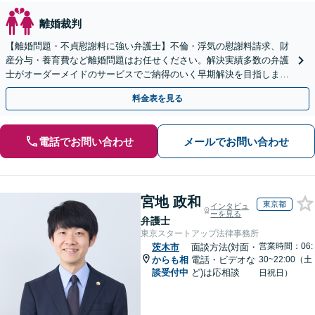
離婚裁判
【離婚問題・不貞慰謝料に強い弁護士】不倫・浮気の慰謝料請求、財
産分与・養育費など離婚問題はお任せください。解決実績多数の弁護
士がオーダーメイドのサービスでご納得のいく早期解決を目指します
【初回相談無料・電話/WEB面談・関西エリア対応可】
料金表を見る
電話でお問い合わせ
メールでお問い合わせ
宮地 政和
東京都
インタビュ
ーを見る
弁護士
東京スタートアップ法律事務所
営業時間：06:
茨木市
面談方法(対面・
からも相
電話・ビデオな
30~22:00（土
談受付中
ど)は応相談
日祝日）