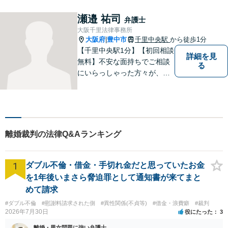
て1級相当での和解実績あり
【初回相談30分無料】
瀬邉 祐司
弁護士
大阪千里法律事務所
大阪府
豊中市
千里中央駅
から徒歩1分
|
【千里中央駅1分】【初回相談
詳細を見
無料】不安な面持ちでご相談
る
にいらっしゃった方々が、少
しで明るい気持ちで帰ってい
ただけるように日々邁進して
おります。相談者にとって最
善の法的手段を選択し、終局
的解決に至るよう全力でサポ
離婚裁判の法律Q&Aランキング
ートいたします。
1
ダブル不倫・借金・手切れ金だと思っていたお金
を1年後いまさら脅迫罪として通知書が来てまと
めて請求
#ダブル不倫
#慰謝料請求された側
#異性関係(不貞等)
#借金・浪費癖
#裁判
2026年7月30日
役にたった
3
離婚・男女問題に強い弁護士