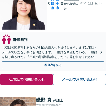
8:00（土日祝日）
阪
中
から徒歩1
|
府
市
分
離婚裁判
【初回相談無料】あなたの利益の最大化を目指します。まずは電話・
メールで状況を丁寧にお聞きします。「離婚を希望している」「離婚
を切り出された」「不貞の慰謝料請求をしたい」等お任せください。
【リーズナブルな料金設定】
料金表を見る
電話でお問い合わせ
メールでお問い合わせ
磯野 真
弁護士
大阪北摂法律事務所