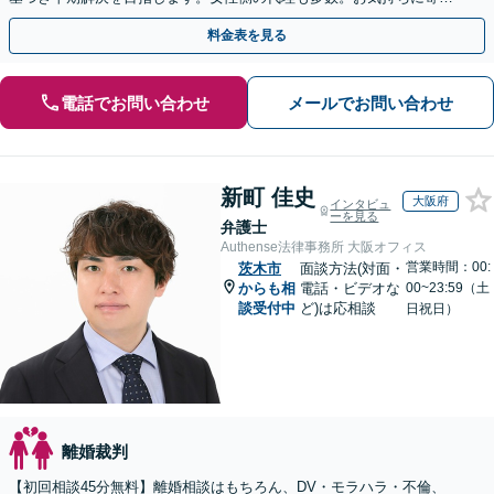
添い丁寧に対応します【完全個室でプライバシー配慮】
料金表を見る
電話でお問い合わせ
メールでお問い合わせ
新町 佳史
大阪府
インタビュ
ーを見る
弁護士
Authense法律事務所 大阪オフィス
営業時間：00:
茨木市
面談方法(対面・
からも相
電話・ビデオな
00~23:59（土
談受付中
ど)は応相談
日祝日）
離婚裁判
【初回相談45分無料】離婚相談はもちろん、DV・モラハラ・不倫、