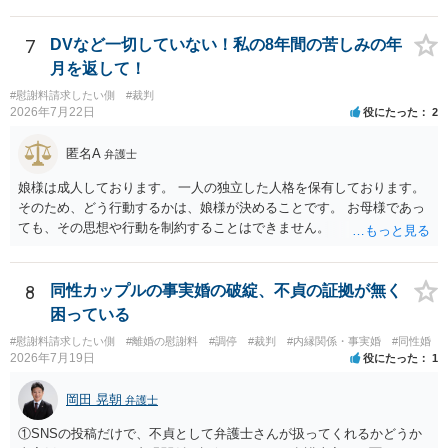
動がどのようなものであったのかも重要であるため、相手が再婚後の
養育費に関するやりとり等があればそちらについても確認する必要が
あるでしょう。 公開相談の場での回答よりも個別に弁護士にご相談さ
7
DVなど一切していない！私の8年間の苦しみの年
れることをお勧めいたします。
月を返して！
#慰謝料請求したい側
#裁判
2026年7月22日
役にたった
2
匿名A
弁護士
娘様は成人しております。 一人の独立した人格を保有しております。
そのため、どう行動するかは、娘様が決めることです。 お母様であっ
ても、その思想や行動を制約することはできません。
8
同性カップルの事実婚の破綻、不貞の証拠が無く
困っている
#慰謝料請求したい側
#離婚の慰謝料
#調停
#裁判
#内縁関係・事実婚
#同性婚
2026年7月19日
役にたった
1
岡田 晃朝
弁護士
①SNSの投稿だけで、不貞として弁護士さんが扱ってくれるかどうか