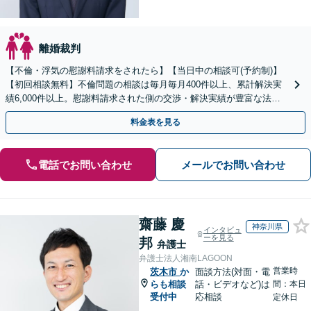
離婚裁判
【不倫・浮気の慰謝料請求をされたら】【当日中の相談可(予約制)】
【初回相談無料】不倫問題の相談は毎月毎月400件以上、累計解決実
績6,000件以上。慰謝料請求された側の交渉・解決実績が豊富な法律
事務所です。
料金表を見る
電話でお問い合わせ
メールでお問い合わせ
齋藤 慶
神奈川県
インタビュ
ーを見る
邦
弁護士
弁護士法人湘南LAGOON
営業時
茨木市
か
面談方法(対面・電
らも相談
話・ビデオなど)は
間：本日
受付中
応相談
定休日