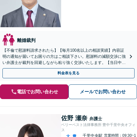
離婚裁判
【不倫で慰謝料請求されたら】【毎月100名以上の相談実績】内容証
明の通知が届いてお困りの方はご相談下さい。慰謝料の減額交渉に強
い弁護士が裁判を回避しながら粘り強く交渉いたします。【当日中の
相談可(予約制)】【関西エリア全域対応】
料金表を見る
電話でお問い合わせ
メールでお問い合わせ
佐野 瀬奈
弁護士
ベリーベスト法律事務所 豊中千里中央オフィ
ス
千里中央駅
営業時間：09:30~1
大
豊