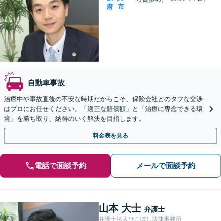
府
市
自動車事故
治療中や事故直後の不安な時期だからこそ、保険会社とのタフな交渉
はプロにお任せください。「適正な賠償額」と「治療に専念できる環
境」を勝ち取り、納得のいく解決を目指します。
料金表を見る
電話で面談予約
メールで面談予約
山本 大士
弁護士
弁護士法人ひこぼし法律事務所