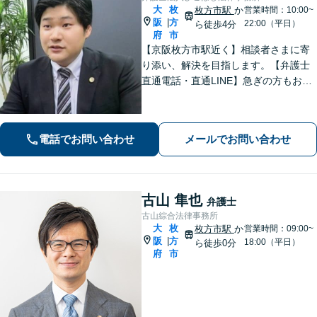
大
枚
枚方市駅
か
営業時間：10:00~
阪
方
|
22:00（平日）
ら徒歩4分
府
市
【京阪枚方市駅近く】相談者さまに寄
り添い、解決を目指します。【弁護士
直通電話・直通LINE】急ぎの方もお電
話での相談予約は22時まで、メール・L
INEなら24時間対応！丁寧な聞き取り
と対応で不安を取り除けるよう努めま
電話でお問い合わせ
メールでお問い合わせ
す。
古山 隼也
弁護士
古山綜合法律事務所
大
枚
枚方市駅
か
営業時間：09:00~
阪
方
|
18:00（平日）
ら徒歩0分
府
市