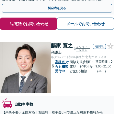
も精通。【オンライン可】
料金表を見る
電話でお問い合わせ
メールでお問い合わせ
藤家 寛之
福岡県
インタビュ
ーを見る
弁護士
ネクスパート法律事務所 北九州オフィス
営業時間：0
高槻市
か
面談方法(対面・
らも相談
電話・ビデオな
9:00~21:00
受付中
ど)は応相談
（平日）
自動車事故
【来所不要／全国対応】相談料・着手金0円で適正な慰謝料獲得から