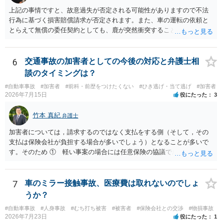
上記の事情ですと、故意過失が否定される可能性がありますので不法
行為に基づく損害賠償請求が否定されます。また、車の運転の依頼と
とらえて無償の委任契約としても、鹿が突然衝突することは予見がで
きませんので善管注意義務違反は否定され債務不履行に基づく損害賠
償請求も成立しない可能性があります。以上の理由から支払義務は否
定される可能性が高いです。ご参考にしてください。
6
交通事故の加害者としての今後の対応と弁護士相
談のタイミングは？
#自動車事故
#加害者
#前科・前歴をつけたくない
#ひき逃げ・当て逃げ
#加害者
2026年7月15日
役にたった
3
竹本 真紀
弁護士
加害者については，請求するのではなく支払をする側（そして，その
支払は保険会社が負担する場合が多いでしょう）となることが多いで
す。そのため ① 軽い事案の場合には任意保険の協議で成立すること
が多いこと ②ア 重い事案の場合には，民事面についてはやはり任意
保険の協議となり，事案によっては保険会社が代理人弁護士をつける
場合が多いこと イ 刑事事件に進む場合は，刑事弁護の話になるこ
7
車のミラー接触事故、医療費は取れないのでしょ
と などの事情から，任意保険に入っていない場合など，特殊な場合以
うか？
外は，あまり顕在化する事情がないのだと思います。 ですから，加害
#自動車事故
#人身事故
#むち打ち被害
#被害者
#保険会社との交渉
#物損事故
者側も弁護士が入っているケースは実際にはあるのです。 本件は，刑
2026年7月23日
役にたった
1
事事件の面で問題となっています。 交通事故を発生した場合には，警