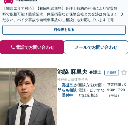
【関西エリア対応】【初回相談無料】弁護士特約の利用により実質無
料で依頼可能！賠償請求、休業損害など保険会社との交渉はお任せく
ださい。バイク事故や自転車事故のご相談にも対応しています【電話
相談23時まで対応】【夜間・休日対応可】
料金表を見る
電話でお問い合わせ
メールでお問い合わせ
池脇 麻里央
弁護士
兵庫県
神戸生田法律事務所
営業時間：0
高槻市
か
面談方法(対面・
らも相談
電話・ビデオな
9:30~17:20
受付中
ど)は応相談
（平日）