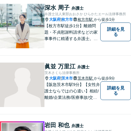
めのお手伝いをしています。
深水 周子
弁護士
弁護士法人東部おおさか ひらかたエール法律事務所
大阪府
枚方市
枚方市駅
から徒歩1分
|
【枚方市駅徒歩1分】離婚問
詳細を見
題・不貞慰謝料請求などの家
る
事事件に精通する弁護士。依
頼者さまと同じ目線に立ち、
最善の解決方法をご提案。次
のステップへ進むお手伝いを
致します。どんなお悩みで
眞並 万里江
弁護士
も、ご相談ください。【キッ
茨木さくら法律事務所
ズスペースあり】
大阪府
茨木市
茨木市駅
から徒歩9分
|
【阪急茨木市駅9分】【女性弁
詳細を見
護士ならではの心遣い】相続/
る
離婚/企業法務/医療事故/交通
事故/借金問題など幅広く対応
可能。プライバシーを厳守
し、依頼者様のお話に耳を傾
け、少しでもお気持ちが和ら
岩田 和也
弁護士
ぐよう心がけております。