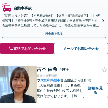
自動車事故
【関西エリア対応】【初回相談無料】【休日・夜間相談対応】【LINE
相談可】「着手金0円・完全成功報酬型で対応」交通事故を専門とす
る法律事務所に所属していた経験を活かし、軽微な物損事故から重傷
事故まで幅広く対応いたします【WEB面談対応】
料金表を見る
電話でお問い合わせ
メールでお問い合わせ
吉本 由希
弁護士
高槻法律事務所
大阪府
高槻市
高槻駅
から徒歩8分
|
【大阪府高槻市】【ＪＲ高槻
詳細を見
駅から徒歩8分】幅広く相談を
る
受け付けております。【離
婚】【借金】【労働問題】な
どのトラブル解決から、【相