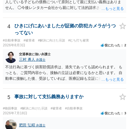
人している子どもの債務について原則として親に支払い義務はありま
せん。 ◯今後レンタカー会社から親に対して法的請求される可能性は
ありますか？ →原則として支払い義務がない以上請求される可能性は
低いでしょう。 ◯親である私は今後どう対応すべきでしょうか？ →債
権者に対してご自身は支払いを拒み、請求するのであれば本人に対し
4
ひきにげにあいましたが証拠の防犯カメラがうつ
て請求するよう言う程度かと思います。
ってない
#自動車事故
#被害者
#解決に向けた示談
#むち打ち被害
2026年8月3日
役にたった
2
交通事故に強い弁護士
三村 勇人
弁護士
不法行為に基づく損害賠償請求は、過失であっても認められます。 も
っとも、ご質問内容から、接触の立証は必要になるかと思います。 自
動車に接触した後、受診していれば、医療記録も立証に使えるかと思
います。 いずれにせよ、多角的に検討する必要がありますので、弁護
士にご相談ください。
5
事故に対して支払義務ありますか
#物損事故
#解決に向けた示談
#被害者
#自動車事故
2026年7月18日
役にたった
3
肥田 弘昭
弁護士