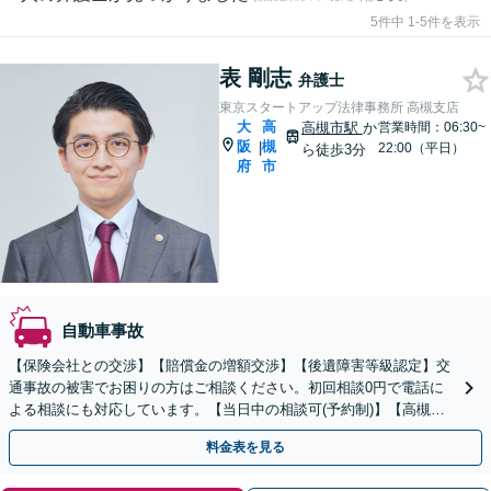
5件中 1-5件を表示
表 剛志
弁護士
東京スタートアップ法律事務所 高槻支店
大
高
高槻市駅
か
営業時間：06:30~
阪
槻
|
22:00（平日）
ら徒歩3分
府
市
自動車事故
【保険会社との交渉】【賠償金の増額交渉】【後遺障害等級認定】交
通事故の被害でお困りの方はご相談ください。初回相談0円で電話に
よる相談にも対応しています。【当日中の相談可(予約制)】【高槻市
駅徒歩3分】
料金表を見る