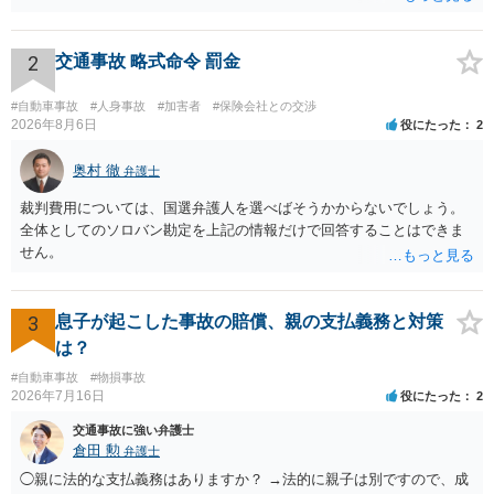
遺症の有無、相手方保険会社から提示されている示談内容の内訳等を
確認する必要があります。保険会社から提示される慰謝料額について
は、弁護士が介入することにより増額を検討できる場合がありますの
2
交通事故 略式命令 罰金
で、以下の資料・情報を準備した上で、弁護士に個別に相談すること
をお勧めいたします。 ・相手方保険会社から届いている示談金額の提
#自動車事故
#人身事故
#加害者
#保険会社との交渉
示書類 ・叔母様の診断名、けがの内容 ・治療開始日及び治療終了日
2026年8月6日
役にたった
2
・入院の有無、通院回数 ・現在も症状が残っているか ・叔母様ご本人
やご家族等が加入している保険に、今回の事故で利用できる弁護士費
奥村 徹
弁護士
用特約が付帯しているか なお、被害者は叔母様ご本人となりますの
裁判費用については、国選弁護人を選べばそうかからないでしょう。
で、弁護士が受任する場合には、叔母様ご本人の依頼意思等を確認す
全体としてのソロバン勘定を上記の情報だけで回答することはできま
る必要があります。日本語での十分な意思疎通が難しいとのことです
せん。
ので、そのあたりのご事情も踏まえて、依頼意思の確認方法等を検討
する必要があると思われます。
3
息子が起こした事故の賠償、親の支払義務と対策
は？
#自動車事故
#物損事故
2026年7月16日
役にたった
2
交通事故に強い弁護士
倉田 勲
弁護士
◯親に法的な支払義務はありますか？ →法的に親子は別ですので、成