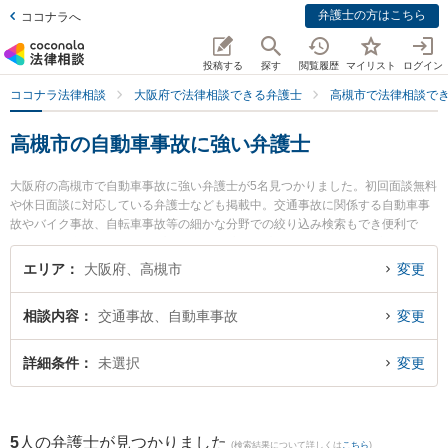
弁護士の方はこちら
ココナラへ
投稿する
探す
閲覧履歴
マイリスト
ログイン
ココナラ法律相談
大阪府で法律相談できる弁護士
高槻市で法律相談で
高槻市の自動車事故に強い弁護士
大阪府の高槻市で自動車事故に強い弁護士が5名見つかりました。初回面談無料
や休日面談に対応している弁護士なども掲載中。交通事故に関係する自動車事
故やバイク事故、自転車事故等の細かな分野での絞り込み検索もでき便利で
す。特に東京スタートアップ法律事務所 高槻支店の表 剛志弁護士や高槻法律事
務所の吉本 由希弁護士、しののめ法律事務所の田中 紀子弁護士のプロフィール
エリア
大阪府、高槻市
変更
情報や弁護士費用、強みなどが注目されています。『高槻市で土日や夜間に発
生した自動車事故のトラブルを今すぐに弁護士に相談したい』『自動車事故の
相談内容
交通事故、自動車事故
変更
トラブル解決の実績豊富な近くの弁護士を検索したい』『初回相談無料で自動
車事故を法律相談できる高槻市内の弁護士に相談予約したい』などでお困りの
相談者さんにおすすめです。
詳細条件
未選択
変更
5
人の弁護士が見つかりました
(検索結果について詳しくは
こちら
)