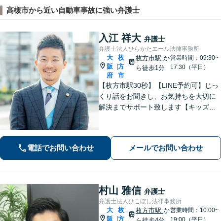
高槻市から近い自動車事故に強い弁護士
入江 祥大
弁護士
弁護士法人ひらかたエール法律事務所
大
枚
枚方市駅
か
営業時間：09:30~
阪
方
|
17:30（平日）
ら徒歩1分
府
市
【枚方市駅30秒】【LINE予約可】じっ
くり話をお聞きし、お気持ちを大切に
解決までサポート致します【キッズス
ペース充実】1000件以上の離婚問題を
対応した女性弁護士も在籍【事前予約
で平日夜間面談可】
電話でお問い合わせ
メールでお問い合わせ
村山 雅信
弁護士
弁護士法人ひこぼし法律事務所
大
枚
枚方市駅
か
営業時間：10:00~
阪
方
|
19:00（平日）
ら徒歩4分