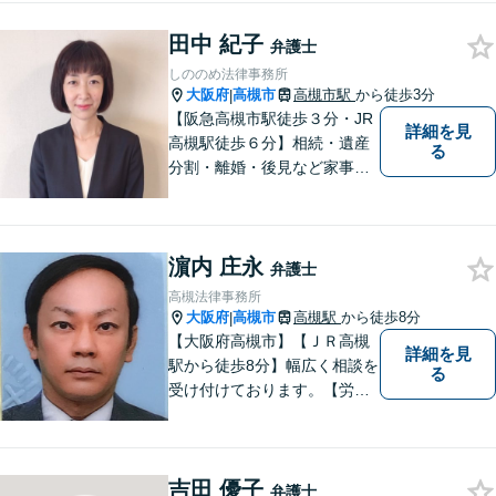
続】【遺言】【成年後見】な
田中 紀子
ど将来の不安の予防まで。
弁護士
しののめ法律事務所
大阪府
高槻市
高槻市駅
から徒歩3分
|
【阪急高槻市駅徒歩３分・JR
詳細を見
高槻駅徒歩６分】相続・遺産
る
分割・離婚・後見など家事事
件のほか、交通事故・破産・
債務整理を中心に取り扱って
います。一人で悩まず、まず
濵内 庄永
はご相談ください。
弁護士
高槻法律事務所
大阪府
高槻市
高槻駅
から徒歩8分
|
【大阪府高槻市】【ＪＲ高槻
詳細を見
駅から徒歩8分】幅広く相談を
る
受け付けております。【労働
問題】【離婚】【交通事故】
【借金】などのトラブル解決
から【相続】【事業承継】
吉田 優子
【成年後見】など将来の不安
弁護士