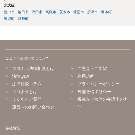
ものではなく、治療経過や主治医の判断によります。初診日が２月２
北大阪
日であったことも含め、主治医と相談した方がよいでしょう。 症状固
豊中市
池田市
吹田市
高槻市
茨木市
箕面市
摂津市
島本町
定後も、痛みが残っていれば通院自体は可能です。ただし、症状固定
後の治療費は、相手方保険会社から支払われない扱いになるので、健
豊能町
能勢町
康保険を使うか、自費になるか等を確認しておく必要があります。 ジ
ャクソンテスト等の神経学的検査は、首や神経症状がある場合に行わ
れることがありますが、必ず全員に必要な項目というわけではありま
せん。症状の内容を踏まえて、スパーリングテスト、腱反射、筋力、
知覚検査、可動域検査などの要否を医師が判断することになります。
後遺障害診断書では、自覚症状だけでなく、他覚所見、神経学的所
ココナラ法律相談について
見、画像所見、症状の一貫性が重要になります。不安であれば、受診
前に症状の経過や現在困っていることをメモにまとめ、主治医に簡潔
ココナラ法律相談とは
ご意見・ご要望
に伝えるとよいと思います。状況によっては、診断書作成前に、伝え
法律Q&A
利用規約
るべき症状や記載内容について弁護士に相談等することをお勧めいた
法律相談コラム
プライバシーポリシー
します。
ココナラとは
外部送信ポリシー
よくあるご質問
掲載をご検討の弁護士の方
へ
運営へのお問い合わせ
会社情報