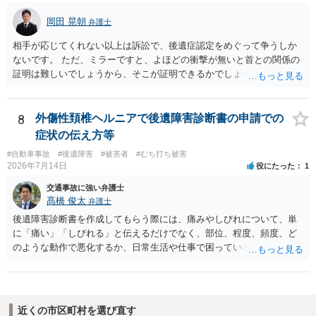
察に報告しなければなりません。道路交通法違反第７２条第１項後段
岡田 晃朝
弁護士
に不申告という形で定められています。本件は，これに客観的には該
当することがはっきりしている事案です。ですから「単なる交通事故
相手が応じてくれない以上は訴訟で、後遺症認定をめぐって争うしか
から，刑事事件になりそうな…」ではなく，刑事事件の対象となるこ
ないです。 ただ、ミラーですと、よほどの衝撃が無いと首との関係の
とがはっきりしている事案です。 自分は逃げていないという認識でし
証明は難しいでしょうから、そこが証明できるかでしょうね。
ょう。そのため，故意を否認している形になるのですが，「現場から
離れる」→「コンビニで駐車」→「しばらく待機」→「徒歩で現場に
戻る→誰もいないから警察に連絡しないで帰る」という流れの中で，
8
外傷性頚椎ヘルニアで後遺障害診断書の申請での
事故を起こした認識があるから現場に戻っているはずなのに，どうし
症状の伝え方等
て警察に連絡しないのだろうという話になっているのだと思います。
そして，捜査機関としては，解離性健忘の影響で報告できなかった事
#自動車事故
#後遺障害
#被害者
#むち打ち被害
2026年7月14日
役にたった
1
情が見当たらないのだと思います。このような点を意識された上で，
警察の方に事実を理解してもらえるように説明することが，相談者の
交通事故に強い弁護士
認識に沿った解決につながるように思います。 警察からすると，事故
髙橋 俊太
弁護士
の現場から離れて様子を窺い、事故として取り扱われているかいない
後遺障害診断書を作成してもらう際には、痛みやしびれについて、単
かを確認して，警察がきていないから事故が発生していないことで済
に「痛い」「しびれる」と伝えるだけでなく、部位、程度、頻度、ど
ませればいいだろうと思って報告しなかったのではないかと疑ってい
のような動作で悪化するか、日常生活や仕事で困っていることを具体
るのだと思います。不救護・不申告の方が，事故後に現場に戻る話
的に伝えることが重要です。例えば、首から腕にしびれる、腰から足
は，よくある話なので，捜査機関としては，それを否定することがで
に痛みが出る、長時間座れない、物を持つと痛い、夜間痛がある、な
きないのではないかとの疑念を抱いたままなのだと思います。
どです。 事故日が２月１日であれば、６か月経過は一般的には８月１
日頃と考えられます。ただし、症状固定日は機械的に６か月で決まる
近くの市区町村を選び直す