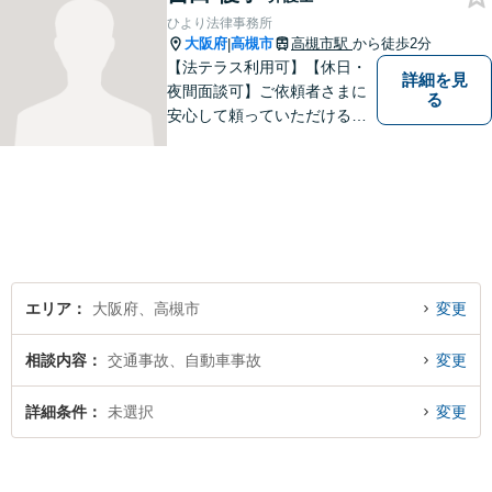
の予防まで。
ひより法律事務所
大阪府
高槻市
高槻市駅
から徒歩2分
|
【法テラス利用可】【休日・
詳細を見
夜間面談可】ご依頼者さまに
る
安心して頼っていただけるよ
う日々精進してまいります。
弁護士に相談することは勇気
がいるかも知れませんが、些
細なことでもどうぞお気軽に
ご相談下さい。
エリア
大阪府、高槻市
変更
相談内容
交通事故、自動車事故
変更
詳細条件
未選択
変更