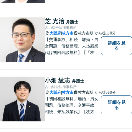
る雰囲気づくりにも努めてお
りますので、気になることが
あればどうぞ気軽にお声がけ
芝 光治
弁護士
ください。【オンライン・電
古山綜合法律事務所
話相談可】【完全個室・防音
大阪府
枚方市
枚方市駅
から徒歩0分
|
対応】
【交通事故、相続、離婚・男
詳細を見
女問題、債務整理、未払残業
る
代は初回面談無料】【「枚方
市駅」から徒歩30秒】じっく
りとお話を聞く姿勢を大切に
し、依頼者様の状況を十分に
ヒアリングし、あらゆる観点
小畑 紘志
弁護士
から解決策をご提案してまい
古山綜合法律事務所
ります。
大阪府
枚方市
枚方市駅
から徒歩0分
|
【初回相談無料／離婚・男女
詳細を見
問題、債務整理、交通事故、
る
相続、未払残業代】【枚方市
駅から徒歩30秒】ご相談者の
不安な気持ちにじっくり寄り
添い、困難な問題の解決のた