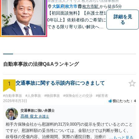
弁護士法人アイリス 枚方みらい法律事務所
大阪府
枚方市
枚方市駅
から徒歩5分
|
【初回面談無料】【弁護士歴1
詳細を見
0年以上】依頼者様のご希望に
る
できる限り寄り添い解決へと
導きます 【離婚問題】同事務
所の女性弁護士と連携して慰
謝料や財産分与などに対応。
夫婦カウンセラーの資格保有
【相続問題】セミナー講師や
自動車事故の法律Q&Aランキング
書籍執筆の経験あり【枚方市
駅5分】
1
交通事故に関する示談内容につきまして
#自動車事故
#人身事故
#物損事故
#保険会社との交渉
#被害者
2026年8月3日
役にたった
4
交通事故に強い弁護士
髙橋 俊太
弁護士
相手方保険会社から慰謝料約31万9,000円の提示を受けているとのこと
ですが、慰謝料額の妥当性については、金額だけでは判断が難しく、
叔母様の受傷内容、治療期間、実際の通院日数、治療終了の経緯、後