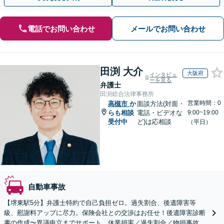
電話でお問い合わせ
メールでお問い合わせ
田渕 大介
大阪府
インタビュ
ーを見る
弁護士
田渕総合法律事務所
営業時間：0
高槻市
か
面談方法(対面・
らも相談
電話・ビデオな
9:00~19:00
受付中
ど)は応相談
（平日）
自動車事故
【堺東駅5分】弁護士特約で自己負担ゼロ。過失割合、後遺障害等
級、慰謝料アップに尽力。保険会社との交渉はお任せ！後遺障害診断
書の作成〜異議申立までサポート。休業損害／過失割合／物損事故に