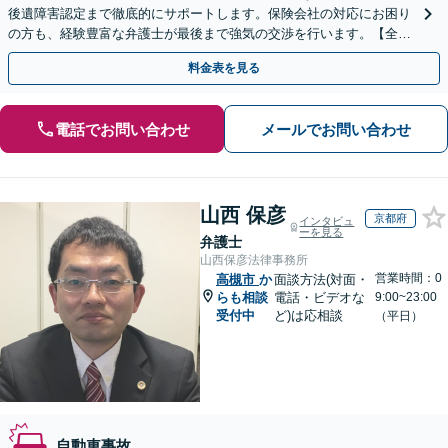
後遺障害認定まで徹底的にサポートします。保険会社の対応にお困り
の方も、経験豊富な弁護士が最後まで強気の交渉を行います。【全国
13拠点】お気軽にご相談ください。
料金表を見る
電話でお問い合わせ
メールでお問い合わせ
山西 保彦
京都府
インタビュ
ーを見る
弁護士
山西保彦法律事務所
営業時間：0
高槻市
か
面談方法(対面・
らも相談
電話・ビデオな
9:00~23:00
受付中
ど)は応相談
（平日）
自動車事故