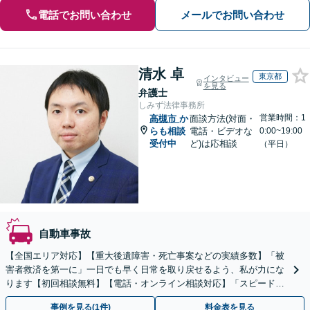
電話でお問い合わせ
メールでお問い合わせ
清水 卓
東京都
インタビュー
を見る
弁護士
しみず法律事務所
営業時間：1
高槻市
か
面談方法(対面・
らも相談
電話・ビデオな
0:00~19:00
受付中
ど)は応相談
（平日）
自動車事故
【全国エリア対応】【重大後遺障害・死亡事案などの実績多数】「被
害者救済を第一に」一日でも早く日常を取り戻せるよう、私が力にな
ります【初回相談無料】【電話・オンライン相談対応】「スピード対
応・納得できる解決を」「刑事裁判のニーズにも対応」
事例を見る(1件)
料金表を見る