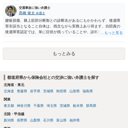
交通事故に強い弁護士
髙橋 俊太
弁護士
腱板損傷、棘上筋部分断裂との診断名があるにもかかわらず、後遺障
害非該当となること自体は、残念ながら実務上あり得ます。自賠責の
後遺障害認定では、単に症状が残っていることや、診断書に傷病名が
記載されていることだけでは足りず、事故によって生じた外傷性の異
常所見が画像等で客観的に確認できるか、症状の経過や治療状況と整
合するか、将来にわたり残存する障害といえるかが重視されます。 今
もっとみる
回の＜理由＞を見る限り、認定側は、MRI等に変性所見はあるもの
の、事故による明らかな腱板損傷等の外傷性所見とは評価できない、
可動域制限についてもその原因となる客観的所見に乏しい、という理
由で非該当と判断しているようです。つまり、「棘上筋部分断裂」と
都道府県から保険会社との交渉に強い弁護士を探す
いう診断名自体を無視しているというより、それが本件事故による外
傷性の障害として裏付けられているかという点で否定的に見られてい
北海道・東北
るものと思われます。 納得できない場合には、異議申立てを検討する
北海道
青森県
岩手県
宮城県
秋田県
山形県
福島県
ことになりますが、単に「痛みが残っている」「MRIで部分断裂と診
関東
断されている」と主張するだけでは、結論が変わらない可能性が高い
東京都
神奈川県
千葉県
埼玉県
茨城県
栃木県
群馬県
です。異議申立てでは、事故前に肩症状がなかったこと、事故態様か
ら右肩に相当な外力が加わったこと、事故後早期から右肩症状が一貫
北陸・甲信越
していること、画像所見が事故による外傷性変化と評価できること、
新潟県
長野県
山梨県
石川県
富山県
福井県
可動域制限の原因が医学的に説明できることなどを、追加資料で補う