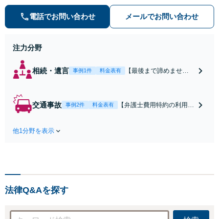
添い、不安を軽減します。まずはお
電話でお問い合わせ
メールでお問い合わせ
気軽にご相談ください。
注力分野
相続・遺言
【最後まで諦めませ
事例1件
料金表有
ん】親族間の交渉、複
雑な手続き、全て対応
します！不利な条件で
交通事故
【弁護士費用特約の利用＆
事例2件
料金表有
合意してしまう前にご
Zoom相談可】【死亡・骨
相談ください。【土
折・後遺障害・むち打ち
地・不動産】長期化し
他1分野を表示
等】交通事故でご家族がな
ている問題もできる限
くなってしまった方やお怪
り円滑な交渉へと導き
我された方はまずご相談く
ます。事業承継／相続
ださい。ご自身での対応で
放棄も対応可能。【JR
は損をしてしまうかもしれ
千葉駅近く】駐車場あ
ません。代わりに交渉・手
り
法律Q&Aを探す
続きをし、負担を軽減。