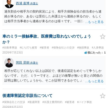
やご家族等が加入している保険に、今回の事故で利用できる弁護士費
西浦 嘉博
弁護士
用特約が付帯しているか なお、被害者は叔母様ご本人となりますの
で、弁護士が受任する場合には、叔母様ご本人の依頼意思等を確認す
過失割合や相手方の契約状況により、相手方保険会社の担当者から連
る必要があります。日本語での十分な意思疎通が難しいとのことです
絡が来るのか、あるいは受任した弁護士から連絡が来るのか、もしく
ので、そのあたりのご事情も踏まえて、依頼意思の確認方法等を検討
は相手方当事者から連絡が来るのかは様々です。 一括払いや分割払い
する必要があると思われます。
は、和解交渉の際の条件となります。 相手方が相談者さんの損害賠償
金の支払いにつき、分割払いに合意すれば、和解は可能です。 他方で
合意しなければ和解できないことになります。 今後の見通しを知る為
車のミラー接触事故、医療費は取れないのでしょう
に、交渉の方向性につき、最寄りの法律事務所で相談だけでもされる
か？
ことも検討ください。
#自動車事故
#むち打ち被害
#被害者
#保険会社との交渉
#物損事故
#人身事故
2026年7月23日
役にたった
1
岡田 晃朝
弁護士
相手が応じてくれない以上は訴訟で、後遺症認定をめぐって争うしか
ないです。 ただ、ミラーですと、よほどの衝撃が無いと首との関係の
証明は難しいでしょうから、そこが証明できるかでしょうね。
後遺障害認定非該当について
#保険会社との交渉
#後遺障害
#弁護士費用特約
#被害者
#バイク事故
2026年6月22日