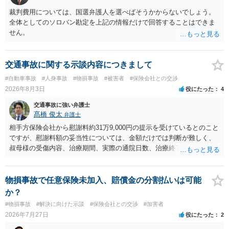
裁判費用については、国選弁護人を選べばそうかからないでしょう。
全体としてのソロバン勘定を上記の情報だけで回答することはできま
せん。
交通事故に関する示談内容につきまして
#自動車事故
#人身事故
#物損事故
#被害者
#保険会社との交渉
2026年8月3日
役にたった
4
交通事故に強い弁護士
髙橋 俊太
弁護士
相手方保険会社から慰謝料約31万9,000円の提示を受けているとのこと
ですが、慰謝料額の妥当性については、金額だけでは判断が難しく、
叔母様の受傷内容、治療期間、実際の通院日数、治療終了の経緯、後
遺症の有無、相手方保険会社から提示されている示談内容の内訳等を
確認する必要があります。保険会社から提示される慰謝料額について
は、弁護士が介入することにより増額を検討できる場合がありますの
物損事故で任意保険未加入、賠償金の分割払いは可能
で、以下の資料・情報を準備した上で、弁護士に個別に相談すること
か？
をお勧めいたします。 ・相手方保険会社から届いている示談金額の提
#物損事故
#解決に向けた示談
#保険会社との交渉
#加害者
示書類 ・叔母様の診断名、けがの内容 ・治療開始日及び治療終了日
2026年7月27日
役にたった
2
・入院の有無、通院回数 ・現在も症状が残っているか ・叔母様ご本人