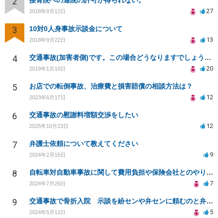
2
接骨院への通院の許可が得られない。
27
2018年9月12日
3
10対0人身事故示談金について
13
2018年9月22日
4
交通事故(加害者側)です。この場合どうなりますでしょうか？
20
2019年1月10日
5
お店での転倒事故、治療費と損害賠償の相談方法は？
12
2023年6月17日
6
交通事故の慰謝料増額交渉をしたい
12
2025年10月23日
7
弁護士依頼について教えてください
9
2024年2月15日
8
自転車対自動車事故に関して費用負担や保険会社とのやり取りについて
7
2024年7月26日
9
交通事故で骨折入院 示談を紛センや弁センに頼むのと弁護士に頼むのはどちらがいいのか
5
2024年5月12日