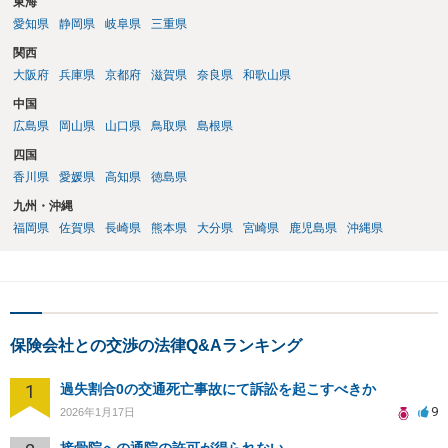
東海
必要があります。具体的には、主治医又は画像診断医の意見書、MRI
画像の再読影、事故直後からの診療録、可動域検査の推移、症状の一
愛知県
静岡県
岐阜県
三重県
貫性を示す資料などを確認することが考えられます。 現在依頼されて
関西
いる弁護士に対し、非該当理由を踏まえて、どの点を追加立証できる
大阪府
兵庫県
京都府
滋賀県
奈良県
和歌山県
のか、医師の意見書や画像鑑定を取得すべきかを確認されるとよいで
しょう。
中国
広島県
岡山県
山口県
鳥取県
島根県
四国
香川県
愛媛県
高知県
徳島県
九州・沖縄
福岡県
佐賀県
長崎県
熊本県
大分県
宮崎県
鹿児島県
沖縄県
保険会社との交渉の法律Q&Aランキング
1
過失割合0の交通死亡事故にて訴訟を起こすべきか
9
2026年1月17日