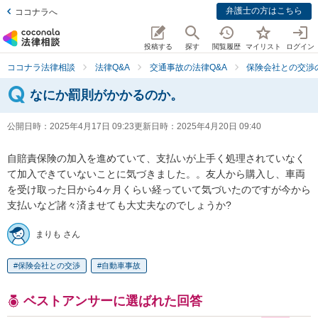
弁護士の方はこちら
ココナラへ
投稿する
探す
閲覧履歴
マイリスト
ログイン
ココナラ法律相談
法律Q&A
交通事故の法律Q&A
保険会社との交渉
なにか罰則がかかるのか。
公開日時：
2025年4月17日 09:23
更新日時：
2025年4月20日 09:40
自賠責保険の加入を進めていて、支払いが上手く処理されていなく
て加入できていないことに気づきました。。友人から購入し、車両
を受け取った日から4ヶ月くらい経っていて気づいたのですが今から
支払いなど諸々済ませても大丈夫なのでしょうか?
まりも さん
保険会社との交渉
自動車事故
ベストアンサーに選ばれた回答