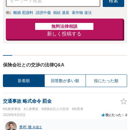
検索
例）
離婚 慰謝料
誹謗中傷
相続 遺産
著作物 違法
無料法律相談
新しく投稿する
保険会社との交渉の法律Q&A
新着順
回答数が多い順
役にたった順
交通事故 略式命令 罰金
#自動車事故
#人身事故
#保険会社との交渉
#加害者
2026年8月6日
役にたった
2
奥村 徹
弁護士