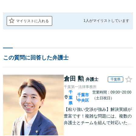
1人が
マイリストしています
マイリストに入れる
この質問に回答した弁護士
倉田 勲
弁護士
千葉県
千葉第一法律事務所
千
営業時間：09:00~20:00
千葉市
葉
|
（土日祝日）
中央区
県
【粘り強い交渉が強み】解決実績が
豊富です！複雑な問題には、複数の
弁護士とチームを組んで対応いたし
ます。【安心・分かりやすい料金体
系】些細なお悩みにも、丁寧に寄り