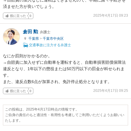
済ませた方が良いでしょう。
2025年4月17日 09:23
役に立った
0
倉田 勲
弁護士
千葉県
>
千葉市中央区
交通事故に注力する弁護士
なにか罰則がかかるのか。

→自賠責に加入せずに自動車を運転すると、自動車損害賠償保障法
違反となり、1年以下の懲役または50万円以下の罰金が科せられま
す。

また、違反点数6点が加算され、免許停止処分となります。
2025年4月17日 09:25
役に立った
0
この投稿は、2025年4月17日時点の情報です。
ご自身の責任のもと適法性・有用性を考慮してご利用いただくようお願いい
たします。