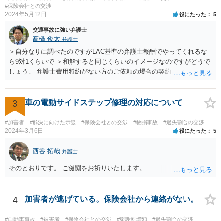
怪我についての告訴については、相手方がご質問者様に対してするこ
#保険会社との交渉
とはできません。また、お子さんやご質問者様の怪我についての告訴
2024年5月12日
役にたった
5
をすることもできません。 告訴することができるのは被害者または被
交通事故に強い弁護士
害者の法定代理人（お子さんの親権者）だからです。 そうすると、ご
髙橋 俊太
弁護士
質問者様の事件（お子さんに対する過失傷害罪）も検察に送致される
というのはちょっと疑問が湧くところです。 というのも、お子さんや
＞自分なりに調べたのですがLAC基準の弁護士報酬でやってくれるな
ご質問者様あるいは他の親権者様が、ご質問者様を処罰するためにわ
ら9対1くらいで ＞和解すると同じくらいのイメージなのですがどうで
ざわざ告訴状を出すのか？という疑問があるためです。 どういう理由
しょう。 弁護士費用特約がない方のご依頼の場合の契約内容などは各
でご質問者様も送致されるのか、確認したほうが良いと思います。 他
事務所の報酬基準によって区々かと思われます。 ＞あと紛センや弁セ
の交通違反で送致ということ（例えば信号無視など）が想定されます
ンで最初から10対0を主張したり期待するのは難しいのでしょうか。
が、そういった事情もないようなので、やはり確認した方が良いと思
＞1か2は譲らないとセンターとしても無理とかやりたくないとかある
3
車の電動サイドステップ修理の対応について
います。
のでしょうか。 私見では、そのようなことはないように思います。紛
セン等においても、基本的には、損害論も責任論も裁判所と同じよう
#加害者
#解決に向けた示談
#保険会社との交渉
#物損事故
#過失割合の交渉
な視点で解決が目指されることになります。
2024年3月6日
役にたった
5
西谷 拓哉
弁護士
そのとおりです。 ご健闘をお祈りいたします。
4
加害者が逃げている。保険会社から連絡がない。
#自動車事故
#被害者
#保険会社との交渉
#慰謝料増額
#過失割合の交渉