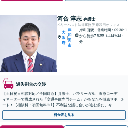
河合 淳志
弁護士
ベリーベスト法律事務所 岸和田オフィス
岸
岸和田駅
営業時間：09:30~1
大
和
8:00（土日祝日）
から徒歩7
阪
|
田
分
府
市
過失割合の交渉
【土日祝日相談対応／全国対応】弁護士、パラリーガル、医療コーデ
ィネーターで構成された「交通事故専門チーム」があなたを徹底サポ
ート！【相談料：初回無料※1】不利益な話し合いが進む前に、今す
ぐ相談！
料金表を見る