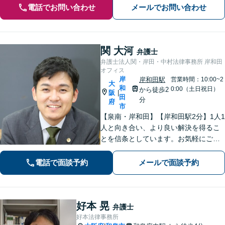
電話でお問い合わせ
メールでお問い合わせ
関 大河
弁護士
弁護士法人関・岸田・中村法律事務所 岸和田
オフィス
岸
岸和田駅
営業時間：10:00~2
大
和
0:00（土日祝日）
から徒歩2
阪
|
田
分
府
市
【泉南・岸和田】【岸和田駅2分】1人1
人と向き合い、より良い解決を得るこ
とを信条としています。お気軽にご相
談下さい。
電話で面談予約
メールで面談予約
好本 晃
弁護士
好本法律事務所