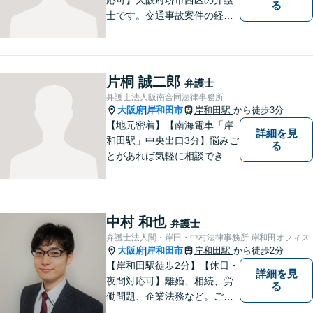
る
士です。交通事故案件の経験
が豊富で賠償額増額には自信
があります。
片桐 誠二郎
弁護士
弁護士法人阪南合同法律事務所
大阪府
岸和田市
岸和田駅
から徒歩3分
|
【地元密着】【南海電車「岸
詳細を見
和田駅」中央出口3分】悩みご
る
とがあれば気軽に相談でき
る“町医者的な弁護士”を目指
しています。身体の不調を感
じたらかかりつけの医師に診
てもらうように、どうぞお気
中村 和也
弁護士
軽にご相談ください。
弁護士法人関・岸田・中村法律事務所 岸和田オフィス
大阪府
岸和田市
岸和田駅
から徒歩2分
|
【岸和田駅徒歩2分】【休日・
詳細を見
夜間対応可】離婚、相続、労
る
働問題、企業法務など。ご依
頼者さまのお話を親身に伺