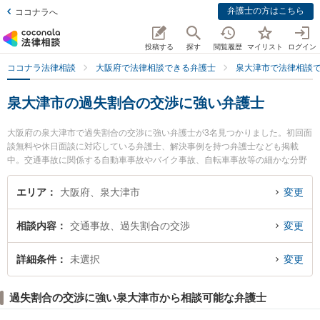
弁護士の方はこちら
ココナラへ
投稿する
探す
閲覧履歴
マイリスト
ログイン
ココナラ法律相談
大阪府で法律相談できる弁護士
泉大津市で法律相談
泉大津市の過失割合の交渉に強い弁護士
大阪府の泉大津市で過失割合の交渉に強い弁護士が3名見つかりました。初回面
談無料や休日面談に対応している弁護士、解決事例を持つ弁護士なども掲載
中。交通事故に関係する自動車事故やバイク事故、自転車事故等の細かな分野
での絞り込み検索もでき便利です。特に弁護士法人堀総合法律事務所 和泉支店
の堀 智弘弁護士や和佐法律事務所の延山 泰典弁護士、泉州つかさ法律事務所の
エリア
大阪府、泉大津市
変更
石渡 勉弁護士のプロフィール情報や弁護士費用、強みなどが注目されていま
す。『泉大津市で土日や夜間に発生した過失割合の交渉のトラブルを今すぐに
相談内容
交通事故、過失割合の交渉
変更
弁護士に相談したい』『過失割合の交渉のトラブル解決の実績豊富な近くの弁
護士を検索したい』『初回相談無料で過失割合の交渉を法律相談できる泉大津
市内の弁護士に相談予約したい』などでお困りの相談者さんにおすすめです。
詳細条件
未選択
変更
過失割合の交渉に強い泉大津市から相談可能な弁護士