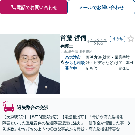
電話でお問い合わせ
メールでお問い合わせ
首藤 哲伺
東京都
インタビュ
ーを見る
弁護士
大田総合法律事務所
営業時
泉大津市
面談方法(対面・電
からも相談
話・ビデオなど)は
間：本日
受付中
応相談
定休日
過失割合の交渉
【大森駅2分】【WEB面談対応】【電話相談可】「骨折や高次脳機能
障害といった重症案件の後遺障害認定に注力」「賠償金が増額した事
例多数」むち打ちのような軽微な事故から骨折・高次脳機能障害など