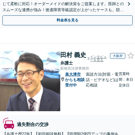
じて柔軟に対応！オーダーメイドの解決策をご提案します。医師との
スムーズな連携が強み！後遺障害等級認定が上がったケースも。賠償
金・慰謝料請求／保険会社との交渉など【初回相談無料】
料金表を見る
田村 義史
大阪府
インタビュ
ーを見る
弁護士
新穂高法律事務所
営業時
泉大津市
面談方法(対面・電
からも相談
話・ビデオなど)は
間：本日
受付中
応相談
定休日
過失割合の交渉
【弁護士歴22年】【初回相談無料】【賠償額2億円アップの事例あ