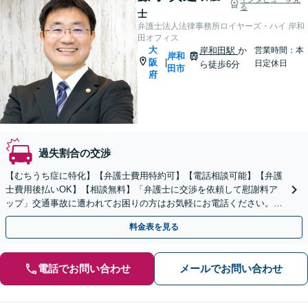
る
士
弁護士法人法律事務所ロイヤーズ・ハイ 岸和
田オフィス
大
岸和田駅
か
営業時間：本
岸和
阪
|
日定休日
ら徒歩6分
田市
府
過失割合の交渉
【むちうち症に特化】【弁護士費用特約可】【電話相談可能】【弁護
士費用後払いOK】【相談無料】「弁護士に交渉を依頼して慰謝料ア
ップ」交通事故に遭われてお困りの方はお気軽にお電話ください。
【当日・夜間・休日の相談可】
料金表を見る
電話でお問い合わせ
メールでお問い合わせ