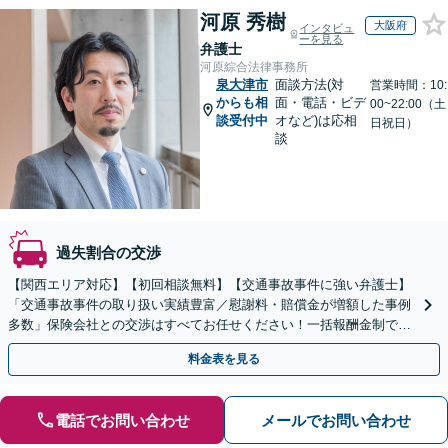
河原 秀樹
大阪府
インタビュ
ーを見る
弁護士
河原綜合法律事務所
泉大津市
面談方法(対
営業時間：10:
からも相
面・電話・ビデ
00~22:00（土
談受付中
オなど)は応相
日祝日）
談
過失割合の交渉
【関西エリア対応】【初回相談無料】【交通事故事件に強い弁護士】
「交通事故事件の取り扱い実績豊富／慰謝料・賠償金が増額した事例
多数」保険会社との交渉はすべてお任せください！一括報酬金制で、
依頼者様の負担を最小限に抑えます【休日・夜間相談可】
料金表を見る
電話でお問い合わせ
メールでお問い合わせ