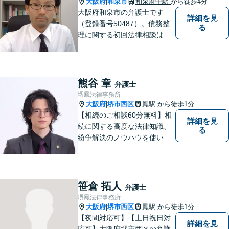
大阪府
和泉市
和泉府中駅
から徒歩4分
|
大阪府和泉市の弁護士です
詳細を見
（登録番号50487）。債務整
る
理に関する初回法律相談は無
料です。
熊谷 章
弁護士
堺鳳法律事務所
大阪府
堺市西区
鳳駅
から徒歩1分
|
【相続のご相談60分無料】相
詳細を見
続に関する高度な法律知識、
る
紛争解決のノウハウを使い、
より良い法的サービスを提供
します。 ご相談者様の大切な
時間を無駄にしないよう、的
確かつスピーディーに進め、
笹倉 拓人
弁護士
ご相談様にとって最適なご提
堺鳳法律事務所
案ができるよう努めます。
大阪府
堺市西区
鳳駅
から徒歩1分
|
【夜間対応可】【土日祝日対
詳細を見
応可】大阪府堺市西区の弁護