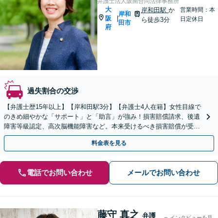
弁護士法人阪南合同法律事務所
大
岸和田駅
か
営業時間：本
岸和
阪
|
日定休日
ら徒歩3分
田市
府
過失割合の交渉
【弁護士歴15年以上】【岸和田駅3分】【弁護士4人在籍】女性目線で
のきめ細やかな「サポート」と「助言」が強み！損害賠償請求、後遺
障害等級認定、高次脳機能障害など。本来受けるべき損害賠償が受け
取れるよう尽力します【弁護士特約、分割払い可】
料金表を見る
電話でお問い合わせ
メールでお問い合わせ
藤守 真之
弁護
インタビューを見