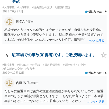
事故
った方がよいように思います。
#人身事故
#人身事故
#過失割合の交渉
#慰謝料増額
2023年6月27日
役にたった
6
匿名A
弁護士
相談者がどういう立ち位置かは分かりませんが、負傷された女性側の
関係者という前提で説明いたします。 駅に防犯カメラ等が設置されて
いれば、その映像をもとにぶつかった人を特定、損害賠償請求をでき
る可能性、被害届の提出（過失傷害）をできる可能性があります。 映
像の保存期間は鉄道会社によりますがある程度の期間が経過すると削
除される場合があるので対応は早い方がよいでしょう。 請求権者は負
9
駐車場での事故(加害者)です。ご教授願います。
傷された女性になりますので、できるだけ早く本人で法律相談に行き
ましょう。 本人が動けない場合には、電話相談などを繋げないか相談
#物損事故
#解決に向けた示談
#損害賠償増額
#保険会社との交渉
してみましょう。
#過失割合の交渉
#加害者
2019年12月12日
役にたった
6
内藤 政信
弁護士
たしかに後退車両は後方の注意確認義務が科せられて いるので、後退
車両のほうが10割が原則となりますが、 あなたの言うように、本来駐
車すべきところでないと ころに駐車していたことから、後退車両のさ
またげに なることも予見されるし、あなたが後退してきたことに きず