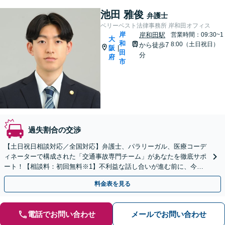
池田 雅俊
弁護士
ベリーベスト法律事務所 岸和田オフィス
岸
岸和田駅
営業時間：09:30~1
大
和
8:00（土日祝日）
から徒歩7
阪
|
田
分
府
市
過失割合の交渉
【土日祝日相談対応／全国対応】弁護士、パラリーガル、医療コーデ
ィネーターで構成された「交通事故専門チーム」があなたを徹底サポ
ート！【相談料：初回無料※1】不利益な話し合いが進む前に、今す
ぐ相談！
料金表を見る
電話でお問い合わせ
メールでお問い合わせ