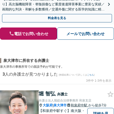
り】高次脳機能障害・脊髄損傷など重度後遺障害事案に豊富な実績／
画期的な判決・和解を多数獲得／交通外傷に関する医学的知識に精通
／セカンドオピニオン対応可【土日祝・夜間対応可】
料金表を見る
電話でお問い合わせ
メールでお問い合わせ
泉大津市に所在する弁護士
泉大津市の事務所等での面談予約が可能です。
3
人の弁護士が見つかりました
(検索結果について詳しくは
こちら
)
3件中 1-3件を表示
堀 智弘
弁護士
弁護士法人堀総合法律事務所 和泉支店
大阪府
泉大津市
和泉府中駅
から徒歩7分
|
【和泉府中駅すぐ】南大阪・
詳細を見