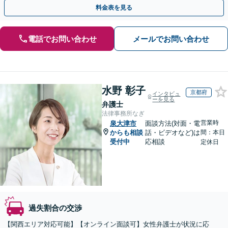
の重症事故まで、事故の規模に関わらず対応いたします
料金表を見る
電話でお問い合わせ
メールでお問い合わせ
水野 彰子
京都府
インタビュ
ーを見る
弁護士
法律事務所なぎ
営業時
泉大津市
面談方法(対面・電
からも相談
話・ビデオなど)は
間：本日
受付中
応相談
定休日
過失割合の交渉
【関西エリア対応可能】【オンライン面談可】女性弁護士が状況に応