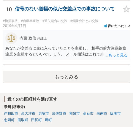
いたならクラクションを鳴らす必要もあるでしょう。 駐車スペースで
ないところに停めていることの合図と して、補助ランプも点灯してお
10
信号のない道幅の似た交差点での事故について
く必要もあるでしょうね。 ２割くらいは過失がありそうですね。 私見
です。
#物損事故
#自動車事故
#過失割合の交渉
#保険会社との交渉
2019年4月7日
役にたった
2
内藤 政信
弁護士
あなたが交差点に先に入っていたことを主張し、 相手の前方注意義務
違反を主張するといいでし ょう。 メール相談はこれで終わります。
もっとみる
近くの市区町村を選び直す
泉州 (堺市外)
岸和田市
泉大津市
貝塚市
泉佐野市
和泉市
高石市
泉南市
阪南市
忠岡町
熊取町
田尻町
岬町