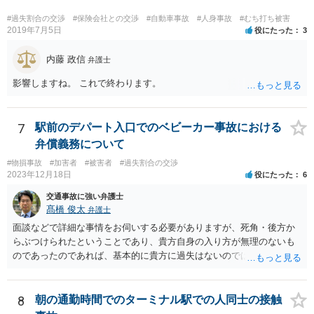
#過失割合の交渉
#保険会社との交渉
#自動車事故
#人身事故
#むち打ち被害
2019年7月5日
役にたった
3
内藤 政信
弁護士
影響しますね。 これで終わります。
7
駅前のデパート入口でのベビーカー事故における
弁償義務について
#物損事故
#加害者
#被害者
#過失割合の交渉
2023年12月18日
役にたった
6
交通事故に強い弁護士
髙橋 俊太
弁護士
面談などで詳細な事情をお伺いする必要がありますが、死角・後方か
らぶつけられたということであり、貴方自身の入り方が無理のないも
のであったのであれば、基本的に貴方に過失はないのではないかとい
う印象です。 なお、貴方に怪我がなかったのは幸いなことなのです
が、ベビーカーの車輪が壊れるというのは（かなり劣化していたとい
うことでもない限り）相当な衝撃だったのではないかとも思われま
8
朝の通勤時間でのターミナル駅での人同士の接触
す。 そのあたりも含め、今後の状況に応じて弁護士に個別に相談なさ