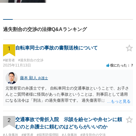
い、解決へ向けてベストな方
法をご提案いたします。不安
はお一人で抱えず、ぜひ弁護
士へご相談ください【完全個
過失割合の交渉の法律Q&Aランキング
室】
1
自転車同士の事故の書類送検について
#被害者
#過失割合の交渉
2025年11月13日
役にたった
7
藤本 顯人
弁護士
元警察官の弁護士です。 自転車同士の交通事故ということで、お子さ
んとご質問者様に怪我があった事故ということは、刑事罰として適用
になる法令は「刑法」の過失傷害罪です。 過失傷害罪は、親告罪と言
って、「告訴」がなければ処罰できません。 告訴とは、被害届や通報
とは異なるものです。 今回の事故で、ご質問者様は、相手方を処罰し
たいということで、ご自身の怪我とお子さんの怪我について、過失傷
2
交通事故で骨折入院 示談を紛センや弁センに頼
害として、告訴状を警察に出したものと思います。それであれば、相
むのと弁護士に頼むのはどちらがいいのか
手方については処罰されます。 他方で、怪我のない相手方は、自らの
#人身事故
#被害者
#損害賠償増額
#人身事故
#過失割合の交渉