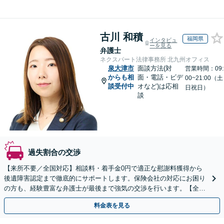
古川 和積
福岡県
インタビュ
ーを見る
弁護士
ネクスパート法律事務所 北九州オフィス
泉大津市
面談方法(対
営業時間：09:
からも相
面・電話・ビデ
00~21:00（土
談受付中
オなど)は応相
日祝日）
談
過失割合の交渉
【来所不要／全国対応】相談料・着手金0円で適正な慰謝料獲得から
後遺障害認定まで徹底的にサポートします。保険会社の対応にお困り
の方も、経験豊富な弁護士が最後まで強気の交渉を行います。【全国
13拠点】お気軽にご相談ください。
料金表を見る