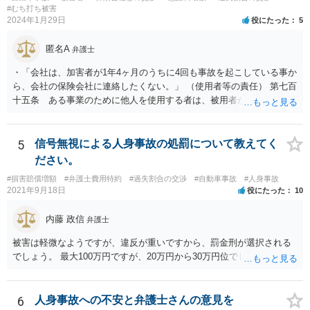
#むち打ち被害
2024年1月29日
役にたった
5
匿名A
弁護士
・「会社は、加害者が1年4ヶ月のうちに4回も事故を起こしている事か
ら、会社の保険会社に連絡したくない。」 （使用者等の責任） 第七百
十五条 ある事業のために他人を使用する者は、被用者がその事業の
執行について第三者に加えた損害を賠償する責任を負う。ただし、使
用者が被用者の選任及びその事業の監督について相当の注意をしたと
き、又は相当の注意をしても損害が生ずべきであったときは、この限
5
信号無視による人身事故の処罰について教えてく
りでない。 会社側の言い分に付き合わず、会社側への請求をお考えな
ださい。
さったほうがよろしいかもしれません。加害ドライバーの任意保険が
#損害賠償増額
#弁護士費用特約
#過失割合の交渉
#自動車事故
#人身事故
本件に使えるか、使おうとするかが定かではありませんので。「1年4
2021年9月18日
役にたった
10
ヶ月のうちに4回も事故」の事実は、会社から加害ドライバーへの責任
転嫁のような発言ですが、上記ただし書との関連で言えば、会社側が
内藤 政信
弁護士
「相当の注意」をしていなかった証左でしょう。 今後の対応ですが、
事故証明書を速やかに取得すべきです。 病院で治療を受ける際、第三
被害は軽微なようですが、違反が重いですから、罰金刑が選択される
者行為による傷病届を出す必要があります。 最終的にどこまで認めら
でしょう。 最大100万円ですが、20万円から30万円位でしょうか。
れるかという問題はありますが、事故後に事故に関連した支出に関し
ては、領収書をもらい保存しておきましょう。
6
人身事故への不安と弁護士さんの意見を