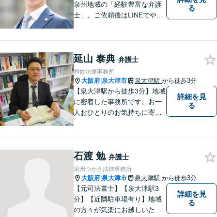
泉州地域の「経験豊富な弁護
る
士」。ご依頼後はLINEでやり
取り可能。4名の弁護士が在
籍。全案件を複数の弁護士で
担当する安心のサポート体
延山 泰典
制。グループ会社に税理士法
弁護士
人・社労士事務所・不動産会
和佐法律事務所
社があり問題を丸ごと解決！
大阪府
泉大津市
泉大津駅
から徒歩3分
|
【泉大津駅から徒歩3分】地域
詳細を見
に密着した事務所です。お一
る
人おひとりのお気持ちに寄り
添います。https://kazusa-law.
com/
石渡 勉
弁護士
泉州つかさ法律事務所
大阪府
泉大津市
泉大津駅
から徒歩3分
|
【元司法書士】【泉大津駅3
詳細を見
分】【近隣駐車場有り】地域
る
の方々が気楽にお越しいただ