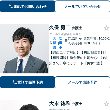
ください。きめ細やかで丁寧な対応が
電話でお問い合わせ
メールでお問い合わせ
モットーです。
久保 勇二
弁護士
クラルス法律会計事務所
大
吹
江坂駅
か
営業時間：10:00~2
阪
田
|
0:00（平日）
ら徒歩2分
府
市
【関西エリア対応】【初回相談無料】
【相続問題】紛争後の対応から生前対
策まで丁寧にサポート【男女問題】金
銭やお子さまに関わる問題に対応可能
【借金問題】一人で悩まず、私と一緒
に解決させましょう【夜間・休日面談
電話で面談予約
メールで面談予約
可】【WEB面談】【完全個室】
大永 祐希
弁護士