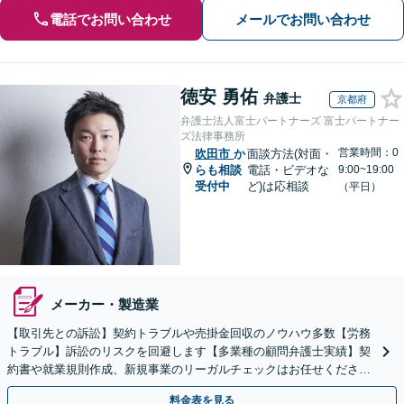
電話でお問い合わせ
メールでお問い合わせ
徳安 勇佑
弁護士
京都府
弁護士法人富士パートナーズ 富士パートナー
ズ法律事務所
営業時間：0
吹田市
か
面談方法(対面・
らも相談
電話・ビデオな
9:00~19:00
受付中
ど)は応相談
（平日）
メーカー・製造業
【取引先との訴訟】契約トラブルや売掛金回収のノウハウ多数【労務
トラブル】訴訟のリスクを回避します【多業種の顧問弁護士実績】契
約書や就業規則作成、新規事業のリーガルチェックはお任せくださ
い。単発のご依頼OK。
料金表を見る