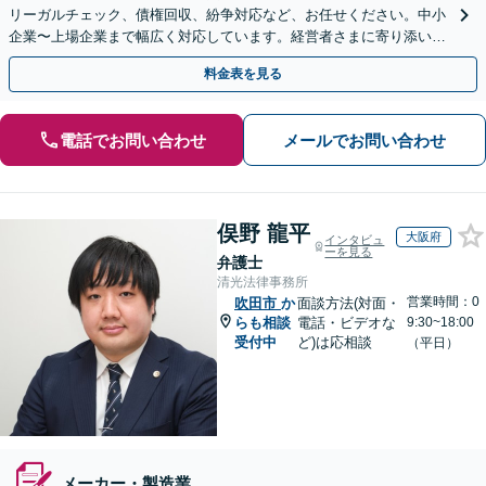
リーガルチェック、債権回収、紛争対応など、お任せください。中小
企業〜上場企業まで幅広く対応しています。経営者さまに寄り添い、
背中を後押しできるよう尽力いたします。
料金表を見る
電話でお問い合わせ
メールでお問い合わせ
俣野 龍平
大阪府
インタビュ
ーを見る
弁護士
清光法律事務所
営業時間：0
吹田市
か
面談方法(対面・
らも相談
電話・ビデオな
9:30~18:00
受付中
ど)は応相談
（平日）
メーカー・製造業