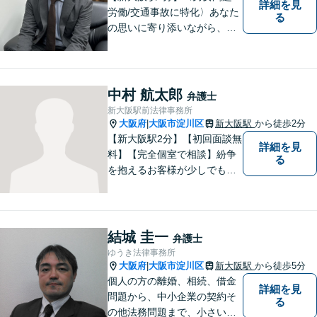
詳細を見
労働/交通事故に特化〉あなた
る
の思いに寄り添いながら、明
るい未来を全力でサポートし
ます！ 一人一人の状況や思い
に丁寧に向き合い、将来を見
据えた解決を目指します。
中村 航太郎
弁護士
【メール・電話面談可】【東
新大阪駅前法律事務所
三国駅4分】
大阪府
大阪市淀川区
新大阪駅
から徒歩2分
|
【新大阪駅2分】【初回面談無
詳細を見
料】【完全個室で相談】紛争
る
を抱えるお客様が少しでも早
く安心できるよう、丁寧かつ
迅速な対応を心がけていま
す。 主張をぶつけ合うだけで
なく、事実と法律をもとに根
結城 圭一
弁護士
本的な解決を導くことが弁護
ゆうき法律事務所
士の役割だと考えています。
大阪府
大阪市淀川区
新大阪駅
から徒歩5分
|
個人の方の離婚、相続、借金
詳細を見
問題から、中小企業の契約そ
る
の他法務問題まで、小さい事