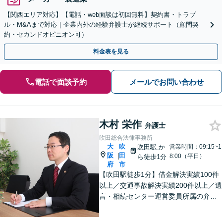
【関西エリア対応】【電話・web面談は初回無料】契約書・トラブ
ル・M&Aまで対応｜企業内外の経験弁護士が継続サポート（顧問契
約・セカンドオピニオン可）
料金表を見る
電話で面談予約
メールでお問い合わせ
木村 栄作
弁護士
吹田総合法律事務所
大
吹
吹田駅
か
営業時間：09:15~1
阪
田
|
8:00（平日）
ら徒歩1分
府
市
【吹田駅徒歩1分】借金解決実績100件
以上／交通事故解決実績200件以上／遺
言・相続センター運営委員所属の弁護
士です。【弁護士歴10年以上】精神的
な負担や面倒な手続き、交渉はお任せ