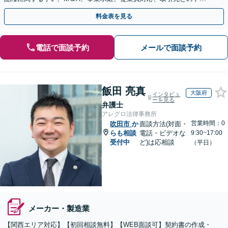
ブル、債権回収等につき豊富な対応実績
料金表を見る
電話で面談予約
メールで面談予約
飯田 亮真
大阪府
インタビュ
ーを見る
弁護士
アレグロ法律事務所
営業時間：0
吹田市
か
面談方法(対面・
らも相談
電話・ビデオな
9:30~17:00
受付中
ど)は応相談
（平日）
メーカー・製造業
【関西エリア対応】【初回相談無料】【WEB面談可】契約書の作成・