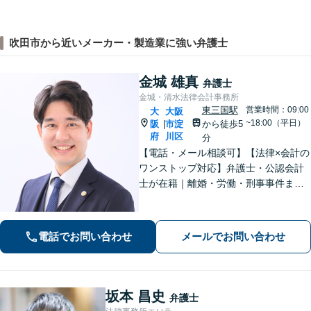
吹田市から近いメーカー・製造業に強い弁護士
金城 雄真
弁護士
金城・清水法律会計事務所
東三国駅
営業時間：09:00
大
大阪
~18:00（平日）
阪
市淀
から徒歩5
|
府
川区
分
【電話・メール相談可】【法律×会計の
ワンストップ対応】弁護士・公認会計
士が在籍｜離婚・労働・刑事事件まで
幅広く対応｜経営者から個人の方ま
で、一人ひとりの状況に応じた解決策
をご提案します
電話でお問い合わせ
メールでお問い合わせ
坂本 昌史
弁護士