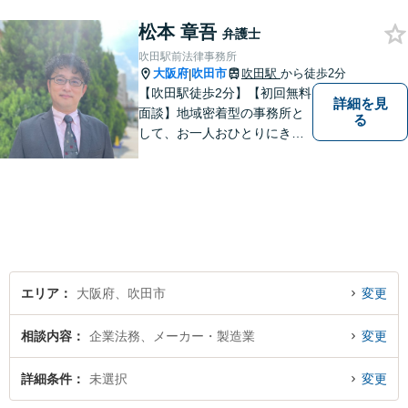
利用いただけます。ご希望が
松本 章吾
あれば出張相談にも応じてお
弁護士
りますのでお気軽にご相談く
吹田駅前法律事務所
ださい。
大阪府
吹田市
吹田駅
から徒歩2分
|
【吹田駅徒歩2分】【初回無料
詳細を見
面談】地域密着型の事務所と
る
して、お一人おひとりにきめ
細やかなリーガルサービスを
ご提供します。離婚・相続・
刑事事件など、幅広いお困り
ごとに対応！まずは無料相談
にお越しください。【完全個
室対応】
エリア
大阪府、吹田市
変更
相談内容
企業法務、メーカー・製造業
変更
詳細条件
未選択
変更