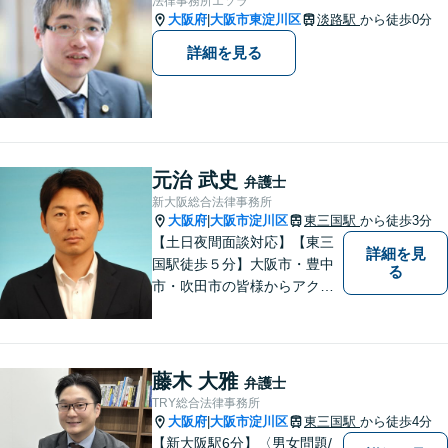
法律事務所エソラ
大阪府
大阪市東淀川区
淡路駅
から徒歩0分
|
詳細を見る
元治 武史
弁護士
新大阪総合法律事務所
大阪府
大阪市淀川区
東三国駅
から徒歩3分
|
【土日夜間面談対応】【東三
詳細を見
国駅徒歩５分】大阪市・豊中
る
市・吹田市の皆様からアクセ
スしやすい事務所となってお
ります。
藤木 大雅
弁護士
TRY総合法律事務所
大阪府
大阪市淀川区
東三国駅
から徒歩4分
|
【新大阪駅6分】〈男女問題/