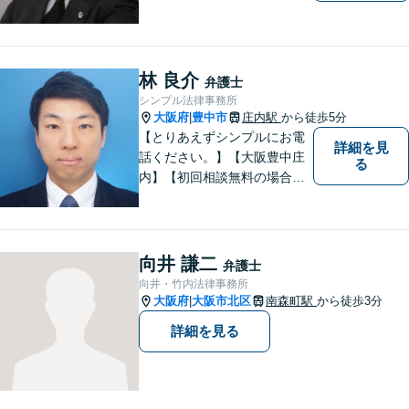
務所ですが、コンパクトでハ
イフォーマンスをモットーに
日々の業務を行っておりま
す。
林 良介
弁護士
シンプル法律事務所
大阪府
豊中市
庄内駅
から徒歩5分
|
【とりあえずシンプルにお電
詳細を見
話ください。】【大阪豊中庄
る
内】【初回相談無料の場合あ
り】【夜間土日祝対応】【電
話WEB相談実施】【事務所は
大阪の豊中庄内ですが、電話
やWEB相談もございますので
向井 謙二
弁護士
お気軽にお問合せください】
向井・竹内法律事務所
大阪府
大阪市北区
南森町駅
から徒歩3分
|
詳細を見る