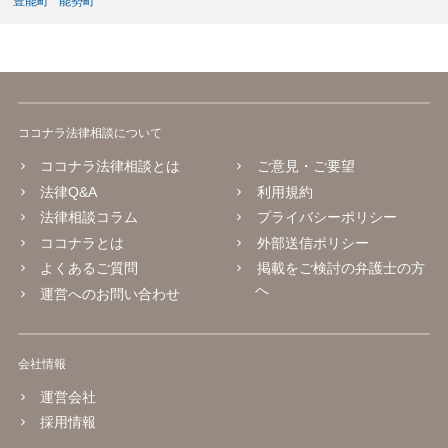
豊能町
能勢町
かとご推察致します。 今後、同様•類似のケースやさらなるハードケ
ースが生じる可能性に備え、①法務体制の整備•拡充（顧問弁護士の導
入、社内法務担当の育成、専門家等による研修•勉強会の実施など）、
②製造工程、製品表示、通販サイトの内容等のリーガルチェック等の
予防法務も心掛けてみて下さい。
ココナラ法律相談について
ココナラ法律相談とは
ご意見・ご要望
法律Q&A
利用規約
法律相談コラム
プライバシーポリシー
ココナラとは
外部送信ポリシー
よくあるご質問
掲載をご検討の弁護士の方
へ
運営へのお問い合わせ
会社情報
運営会社
採用情報