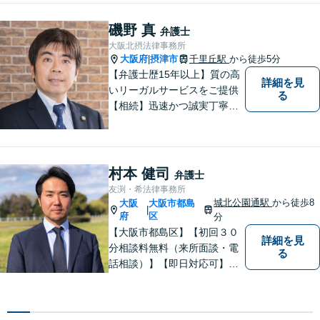
磯野 真
弁護士
大阪北摂法律事務所
大阪府
摂津市
千里丘駅
から徒歩5分
|
【弁護士歴15年以上】質の高
詳細を見
いリーガルサービスをご提供
る
【相続】迅速かつ誠実丁寧な
対応で複雑な遺産分割もスム
ーズに解決【企業法務】業界
業種問わず対応可能！契約書
作成／企業間トラブル／問題
村本 健司
弁護士
社員の対応など。顧問契約も
友渕・希法律事務所
可【オンライン面談】【千里
城北公園通駅
から徒歩8
大阪
大阪市都島
|
丘駅5分】
府
区
分
【大阪市都島区】【初回３０
詳細を見
分相談料無料（来所面談・電
る
話相談）】【即日対応可】
【都島駅・城北公園通駅】
【高倉町三丁目バス停徒歩１
分】【当日・夜間・休日相談