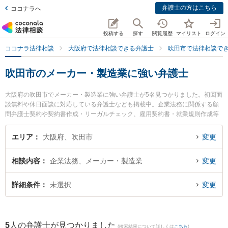
弁護士の方はこちら
ココナラへ
投稿する
探す
閲覧履歴
マイリスト
ログイン
ココナラ法律相談
大阪府で法律相談できる弁護士
吹田市で法律相談で
吹田市のメーカー・製造業に強い弁護士
大阪府の吹田市でメーカー・製造業に強い弁護士が5名見つかりました。初回面
談無料や休日面談に対応している弁護士なども掲載中。企業法務に関係する顧
問弁護士契約や契約書作成・リーガルチェック、雇用契約書・就業規則作成等
の細かな分野での絞り込み検索もでき便利です。特に吹田総合法律事務所の木
村 栄作弁護士やクラルス法律会計事務所の久保 勇二弁護士、大永法律事務所の
エリア
大阪府、吹田市
変更
大永 祐希弁護士のプロフィール情報や弁護士費用、強みなどが注目されていま
す。『吹田市で土日や夜間に発生したメーカー・製造業のトラブルを今すぐに
相談内容
企業法務、メーカー・製造業
変更
弁護士に相談したい』『メーカー・製造業のトラブル解決の実績豊富な近くの
弁護士を検索したい』『初回相談無料でメーカー・製造業を法律相談できる吹
田市内の弁護士に相談予約したい』などでお困りの相談者さんにおすすめで
詳細条件
未選択
変更
す。
5
人の弁護士が見つかりました
(検索結果について詳しくは
こちら
)