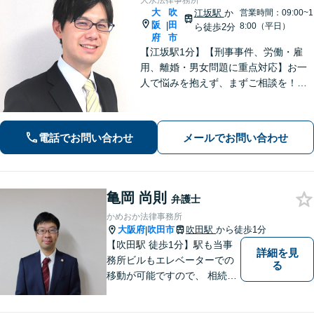
大永法律事務所
大
吹
江坂駅
か
営業時間：09:00~1
阪
田
|
8:00（平日）
ら徒歩2分
府
市
【江坂駅1分】【刑事事件、労働・雇
用、離婚・男女問題に重点対応】お一
人で悩みを抱えず、まずご相談を！き
め細かいコミュニケーションを大切に
し、寄り添うながらともに解決を目指
します。当日・夜間・電話相談可能で
電話でお問い合わせ
メールでお問い合わせ
す。【法テラス利用可】【WEB面談
可】
亀岡 尚則
弁護士
かめおか法律事務所
大阪府
吹田市
吹田駅
から徒歩1分
|
【吹田駅 徒歩1分】駅も当事
詳細を見
務所ビルもエレベーターでの
る
移動が可能ですので、 相続の
ご相談にご家族で来られる方
やご高齢の方にも安心してご