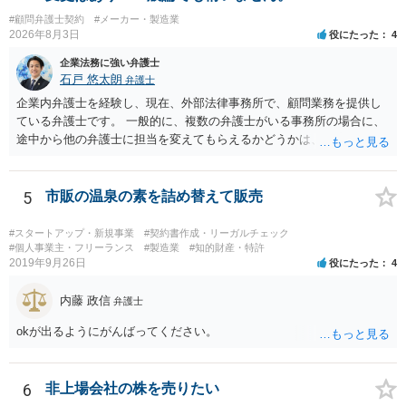
#顧問弁護士契約
#メーカー・製造業
2026年8月3日
役にたった
4
企業法務に強い弁護士
石戸 悠太朗
弁護士
企業内弁護士を経験し、現在、外部法律事務所で、顧問業務を提供し
ている弁護士です。 一般的に、複数の弁護士がいる事務所の場合に、
途中から他の弁護士に担当を変えてもらえるかどうかは、当該事務所
の代表の判断に委ねられています。 もっとも、代表としても、依頼者
が不満を抱いている弁護士を担当にすることは望ましくないため、別
の弁護士に変更するのが通常でしょう。それでも、担当弁護士を変え
5
市販の温泉の素を詰め替えて販売
てくれない場合は、他の弁護士の担当案件が一般で担当を変えられな
いなどの事情があるかと思います。 担当弁護士が変わらず、仕事内容
#スタートアップ・新規事業
#契約書作成・リーガルチェック
も改善されない場合には、決済権限を持つ上司に相談し、顧問契約自
#個人事業主・フリーランス
#製造業
#知的財産・特許
2019年9月26日
役にたった
4
体を見直すのが一番かと思います。
内藤 政信
弁護士
okが出るようにがんばってください。
6
非上場会社の株を売りたい