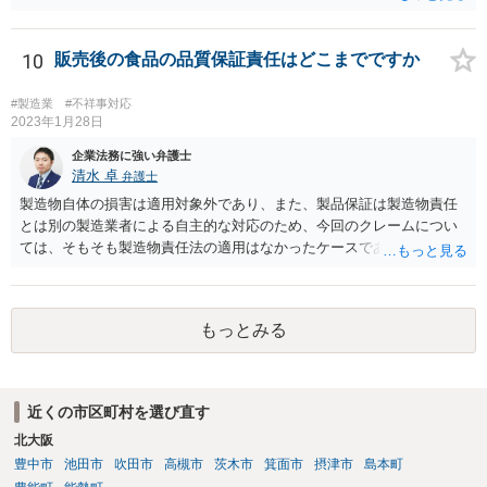
行くことが考えられます。 （参考） 【最判平成19年2月27日の裁判要
旨】 https://www.courts.go.jp/app/hanrei_jp/detail2?id=34183 「ＸがＡ
の意向を受けて開発，製造したゲーム機を順次ＸからＹ，ＹからＡに
10
販売後の食品の品質保証責任はどこまでですか
継続的に販売する旨の契約が，締結の直前にＡが突然ゲーム機の改良
要求をしたことによって締結に至らなかった場合において，Ｙが，開
#製造業
#不祥事対応
発等の続行に難色を示すＸに対し，Ａから具体的な発注を受けていな
2023年1月28日
いにもかかわらず，ゲーム機２００台を発注する旨を口頭で約した
企業法務に強い弁護士
り，具体的な発注内容を記載した発注書及び条件提示書を交付するな
清水 卓
弁護士
どし，ゲーム機の売買契約が確実に締結されるとの過大な期待を抱か
製造物自体の損害は適用対象外であり、また、製品保証は製造物責任
せてゲーム機の開発，製造に至らせたなど判示の事情の下では，Ｙ
とは別の製造業者による自主的な対応のため、今回のクレームについ
は，Ｘに対する契約準備段階における信義則上の注意義務に違反した
ては、そもそも製造物責任法の適用はなかったケースである可能性が
ものとして，これによりＸに生じた損害を賠償する責任を負う。」
あります。 また、製造物自体の損害については、民法に基づく不法
行為責任、契約不適合責任、債務不履行責任等の問題が生じる可能性
が、ありますが、そのためには、被害者側で加害者の過失や品質の契
もっとみる
約不適合等を立証する必要があります。 今回のケースのように、販
売（11月）からクレーム（翌年1月中旬）までの間に２ヶ月程度の期間
があり、しかも、現物はお客様側で捨ててしまっとのことで原因が特
定できていなかった等の事情がある場合には、立証のための証拠がな
近くの市区町村を選び直す
い状態であり、果たしてお客様側で貴社の過失や商品の品質の契約不
北大阪
適合を立証できたのか疑義があるように思います。 貴社は、製造及
び通販等での販売をなされているようであり、購入するお客様（消費
豊中市
池田市
吹田市
高槻市
茨木市
箕面市
摂津市
島本町
者）の層•範囲も県内に留まらない全国規模の可能性もあるのではない