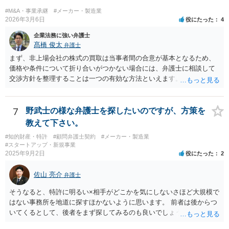
#M&A・事業承継
#メーカー・製造業
2026年3月6日
役にたった
4
企業法務に強い弁護士
髙橋 俊太
弁護士
まず、非上場会社の株式の買取は当事者間の合意が基本となるため、
価格や条件について折り合いがつかない場合には、弁護士に相談して
交渉方針を整理することは一つの有効な方法といえます。特に、株価
算定方法の妥当性や会社法上の手続、会社側の対応が適切かどうかと
いった点は専門的な判断を要することが多く、第三者の専門家が入る
ことで交渉が整理されることもあります。 もっとも、株主が単に「会
7
野武士の様な弁護士を探したいのですが、方策を
社に買い取ってほしい」と希望しているだけでは、会社に当然の買取
教えて下さい。
義務が生じるわけではありません。非上場会社の株式に譲渡制限が付
#知的財産・特許
#顧問弁護士契約
#メーカー・製造業
されている場合には、会社法136条に基づき、第三者への株式譲渡につ
#スタートアップ・新規事業
いて会社に承認を求める「譲渡承認請求」という手続との関係が問題
2025年9月2日
役にたった
2
になることがあります。会社が譲渡を承認しない場合には、会社また
は会社が指定する者が当該株式を買い取るべき者として指定されるこ
佐山 亮介
弁護士
とになり、その中で株式買取の問題が生じることがあります。 そのた
め、会社との価格交渉がまとまらない場合には、第三者への譲渡を前
そうなると、特許に明るい×相手がどこかを気にしないさほど大規模で
提とした譲渡承認請求という手続を検討する余地があるかどうかを含
はない事務所を地道に探すほかないように思います。 前者は後からつ
めて整理することになります。もっとも、具体的な対応は、定款の内
いてくるとして、後者をまず探してみるのも良いでしょう。
容や会社の機関設計等によっても変わり得るため、個別事情を踏まえ