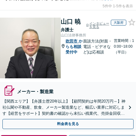
5件中 1-5件を表示
山口 暁
大阪府
インタビュー
を見る
弁護士
山口法律事務所
営業時間：1
吹田市
か
面談方法(対面・
らも相談
電話・ビデオな
0:00~18:00
受付中
ど)は応相談
（平日）
メーカー・製造業
【関西エリア】【弁護士歴20年以上】【顧問契約は年間20万円～】神
社仏閣や不動産、飲食、メーカー製造業など、幅広い業界に対応しま
す【経営をサポート】契約書の確認から未払い残業代、売掛金回収、
事業承継までお任せください【初回面談無料】
料金表を見る