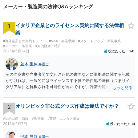
可】刑事事件/相続問題/離婚問
メーカー・製造業の法律Q&Aランキング
題など経験と知識をもとに、
依頼者様の不安を解消し、問
題解決へ導きます
1
イタリア企業とのライセンス契約に関する法律相
談
#海外企業との契約トラブル
#M&A・事業承継
#スタートアップ・新規事業
#メーカー・製造業
#知的財産・特許
2025年6月24日
役にたった
241
並木 重伸
弁護士
その同意書や当事者間で交わさた他の書面などに準拠法に関する記載
がなければ、一般的にはライセンスする側の居住地の法律（つまりイ
タリア法）と解釈される可能性が高いですが、許諾の範囲が日本国内
に限定されているなどの事情がある場合には、日本法となる可能性も
あります。 なお、仮に日本法になるとしても、新しい会社との間で契
約が有効かどうかは、ライセンスされた権利の種類（著作権、商標
2
オリンピック非公式グッズ作成は違法ですか？
権、特許権など）や契約の時期などを見て判断する必要があります。
いずれにせよ具体的事情が分からないと確定的な回答は難しいと思わ
#知的財産・特許
#製造業
#芸能・エンタメ業界
れますので、弁護士に直接相談されることをお勧めします。
2018年2月7日
役にたった
14
甲本 晃啓
弁護士