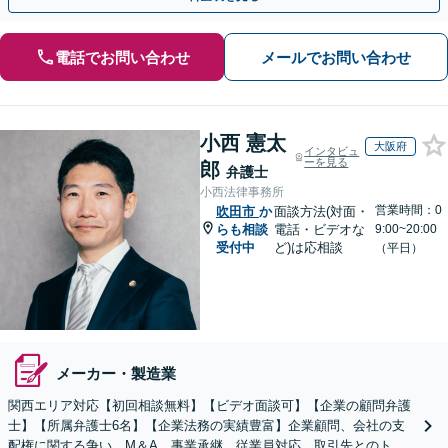
電話でお問い合わせ
メールでお問い合わせ
小西 憲太
大阪府
インタビュ
ーを見る
郎
弁護士
小西法律事務所
営業時間：0
吹田市
か
面談方法(対面・
らも相談
電話・ビデオな
9:00~20:00
受付中
ど)は応相談
（平日）
メーカー・製造業
関西エリア対応【初回相談無料】【ビデオ面談可】【企業の顧問弁護
士】【所属弁護士6名】【企業法務の実績豊富】企業顧問、会社の支
配権に関する争い、M＆A、事業承継、従業員対応、取引先とのトラ