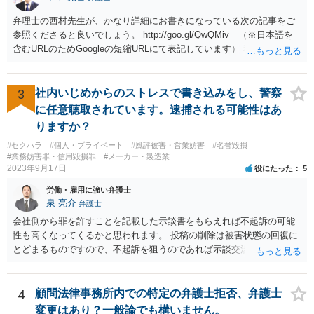
弁理士の西村先生が、かなり詳細にお書きになっている次の記事をご
参照くださると良いでしょう。 http://goo.gl/QwQMiv （※日本語を
含むURLのためGoogleの短縮URLにて表記しています） 私も同先生と
同じ意見です。 商品（グッズ）への使用ということであれば、少なく
とも不正競争防止法上の問題は生じうると思います。
3
社内いじめからのストレスで書き込みをし、警察
に任意聴取されています。逮捕される可能性はあ
りますか？
#セクハラ
#個人・プライベート
#風評被害・営業妨害
#名誉毀損
#業務妨害罪・信用毀損罪
#メーカー・製造業
2023年9月17日
役にたった
5
労働・雇用に強い弁護士
泉 亮介
弁護士
会社側から罪を許すことを記載した示談書をもらえれば不起訴の可能
性も高くなってくるかと思われます。 投稿の削除は被害状態の回復に
とどまるものですので、不起訴を狙うのであれば示談交渉はされた方
が良いでしょう。
4
顧問法律事務所内での特定の弁護士拒否、弁護士
変更はあり？一般論でも構いません。