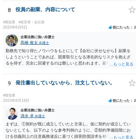
た検討が必要となります。 （会社側から見た手続等については、拙筆
ではありますが、下記が参考になるかもしれません。 https://keiyaku-
8
役員の副業、内容について
watch.jp/chokoben/media/transfer-restrictedstock） なお、弁護士を探
す場合の検索ワードとしては、「会社法 弁護士」「企業法務 弁護
#製造業
#経営者・会社側
士」「株式買取 弁護士」「株式評価 弁護士」「少数株主 弁護
2025年6月5日
役にたった
2
士」などが考えられます。非上場株式の評価や株主間紛争は企業法務
企業法務に強い弁護士
分野に含まれることが多いため、企業法務や会社法を取り扱っている
髙橋 俊太
弁護士
弁護士を探すのが一般的でしょう。
勤務先で知り得たノウハウをもとにして【会社に伏せながら】副業を
しようということであれば、競業取引となる潜在的なリスクを抱えざ
るを得ず、完全に回避するのは難しいと思われます。最寄りの弁護士
などに具体的な事情を説明した上で、個別に相談することをお勧めい
たします。
9
発注書出していないから、注文していない。
#製造業
2023年8月19日
役にたった
2
企業法務に強い弁護士
清水 卓
弁護士
まずは、①契約が既に成立していたと主張し、仮に契約が成立してい
ないとしても、以下のような参考判例のように、②契約準備段階にお
ける信義則上の注意義務違反に基づく損害賠償請求を相手会社にして