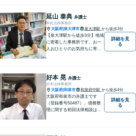
延山 泰典
弁護士
和佐法律事務所
大阪府
泉大津市
泉大津駅
から徒歩3分
|
【泉大津駅から徒歩3分】地域
詳細を見
に密着した事務所です。お一
る
人おひとりのお気持ちに寄り
添います。https://kazusa-law.
com/
好本 晃
弁護士
好本法律事務所
大阪府
和泉市
和泉府中駅
から徒歩4分
|
大阪府和泉市の弁護士です
詳細を見
（登録番号50487）。債務整
る
理に関する初回法律相談は無
料です。