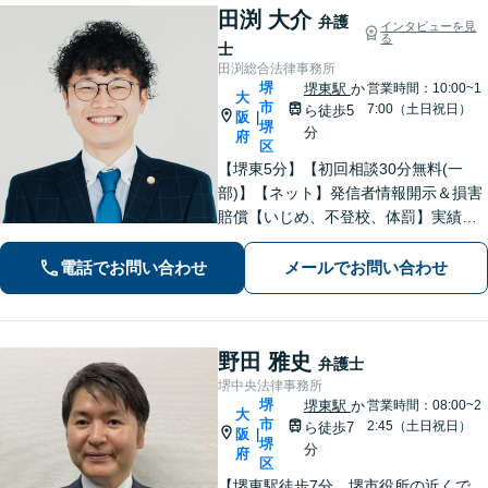
田渕 大介
弁護
インタビューを見
る
士
田渕総合法律事務所
堺
堺東駅
か
営業時間：10:00~1
大
市
7:00（土日祝日）
ら徒歩5
阪
|
堺
分
府
区
【堺東5分】【初回相談30分無料(一
部)】【ネット】発信者情報開示＆損害
賠償【いじめ、不登校、体罰】実績豊
富【離婚問題】不倫・離婚に注力／有
利な条件での慰謝料・離婚【労働問
電話でお問い合わせ
メールでお問い合わせ
題】ハラスメント事案の実績／裁判を
見据えて加害者・会社と交渉【土日祝
対応】
野田 雅史
弁護士
堺中央法律事務所
堺
堺東駅
か
営業時間：08:00~2
大
市
2:45（土日祝日）
ら徒歩7
阪
|
堺
分
府
区
【堺東駅徒歩7分、堺市役所の近くで