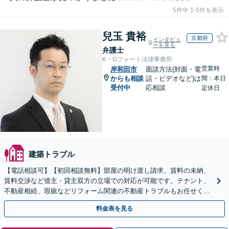
5件中 1-5件を表示
兒玉 貴裕
京都府
インタビュ
ーを見る
弁護士
K・Gフォート法律事務所
営業時
岸和田市
面談方法(対面・電
からも相談
話・ビデオなど)は
間：本日
受付中
応相談
定休日
建築トラブル
【電話相談可】【初回相談無料】部屋の明け渡し請求、賃料の未納、
賃料交渉など借主・貸主双方の立場での対応が可能です。テナント、
不動産相続、瑕疵などリフォーム関連の不動産トラブルもお任せくだ
さい【分割払い可】
料金表を見る