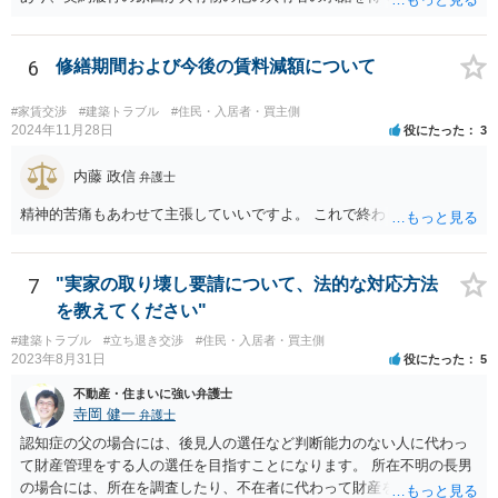
があります。手続を有利に進めたいのであれば、証拠の出し方より
というのは、まさしくご主人の責任ですので、全額ご主人が負担され
も、どのような反論でも対応できるように自身の主張をきちんと押さ
るべきものであり、奥さんが負担すべき債務ではありません。つまり
え、説得力のある説明と資料を用意することだと思います。 ただ、今
奥さんにメンテナンス工事契約を承諾しなければならない義務はあり
6
修繕期間および今後の賃料減額について
回提出を予定している資料がどのようなものであるのか、争点とどの
ません。 それでも請求をされましたら、個別の法律相談をされること
ような関係があるのか、なぜ調停を選択したのか等の個別事情によっ
をお薦めします。
て具体的なに採るべき手段は変わってくるため、上記はあくまで個別
#家賃交渉
#建築トラブル
#住民・入居者・買主側
2024年11月28日
役にたった
3
事情を踏まえない一般論としてご理解いただき、本件でどのように対
応すべきであるかについては弁護士へ直接相談された方がよいと思い
内藤 政信
ます。
弁護士
精神的苦痛もあわせて主張していいですよ。 これで終わります。
7
"実家の取り壊し要請について、法的な対応方法
を教えてください"
#建築トラブル
#立ち退き交渉
#住民・入居者・買主側
2023年8月31日
役にたった
5
不動産・住まいに強い弁護士
寺岡 健一
弁護士
認知症の父の場合には、後見人の選任など判断能力のない人に代わっ
て財産管理をする人の選任を目指すことになります。 所在不明の長男
の場合には、所在を調査したり、不在者に代わって財産を管理する人