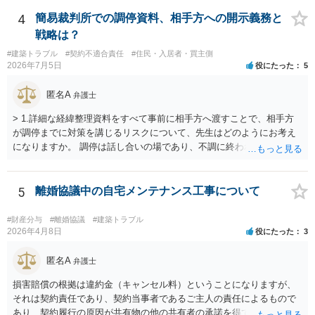
4
簡易裁判所での調停資料、相手方への開示義務と
戦略は？
#建築トラブル
#契約不適合責任
#住民・入居者・買主側
2026年7月5日
役にたった
5
匿名A
弁護士
> 1.詳細な経緯整理資料をすべて事前に相手方へ渡すことで、相手方
が調停までに対策を講じるリスクについて、先生はどのようにお考え
になりますか。 調停は話し合いの場であり、不調に終われば訴訟で解
決せざるを得ません。 訴訟では「裁判所にだけ資料を見せる」などと
いう姑息な手段は使えませんし、公平かつ納得のできる解決というの
は、当事者と裁判所が同じ主張と証拠関係を踏まえた上で初めて実現
5
離婚協議中の自宅メンテナンス工事について
できるものだと考えます。 > 2.また、開示する範囲や内容の見せ方に
ついて、何か工夫できる点があればご教示いただけますでしょうか。
#財産分与
#離婚協議
#建築トラブル
弁護士によって考え方が異なるかもしれませんが、資料の一部を相手
2026年4月8日
役にたった
3
に見せないという行動は、その資料（や隠している部分）には提出者
にとって不利な事実が隠されているという推認を働かせることに繋が
匿名A
弁護士
るリスクがあります（もちろん、争点と全く無関係な部分をマスキン
損害賠償の根拠は違約金（キャンセル料）ということになりますが、
グ等することはありますが、それは手続戦略とは別の問題です）。 裁
それは契約責任であり、契約当事者であるご主人の責任によるもので
判所は公平な第三者であり、調停委員会に与える心証も考慮する必要
あり、契約履行の原因が共有物の他の共有者の承諾を得ていなかった