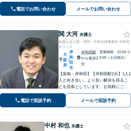
派弁護士が対応【交通事故も強い】交
通事故に遭われてお困りの方はお気軽
電話でお問い合わせ
メールでお問い合わせ
にお電話ください【当日／夜間／休日
の相談可】
関 大河
弁護士
弁護士法人関・岸田・中村法律事務所 岸和田
オフィス
岸
岸和田駅
営業時間：10:00~2
大
和
0:00（土日祝日）
から徒歩2
阪
|
田
分
府
市
【泉南・岸和田】【岸和田駅2分】1人1
人と向き合い、より良い解決を得るこ
とを信条としています。お気軽にご相
談下さい。
電話で面談予約
メールで面談予約
中村 和也
弁護士