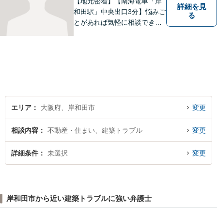
【地元密着】【南海電車「岸
詳細を見
和田駅」中央出口3分】悩みご
る
とがあれば気軽に相談でき
る“町医者的な弁護士”を目指
しています。身体の不調を感
じたらかかりつけの医師に診
てもらうように、どうぞお気
軽にご相談ください。
エリア
大阪府、岸和田市
変更
相談内容
不動産・住まい、建築トラブル
変更
詳細条件
未選択
変更
岸和田市から近い建築トラブルに強い弁護士