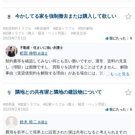
の選任を目指すことになります。
8
今かしてる家を強制撤去または購入して欲しい
#賃貸契約トラブル
#事故物件
#建築トラブル
#契約解除
#近隣トラブル（隣人・騒音・ペット問題）
#家賃交渉
2023年7月1日
役にたった
5
不動産・住まいに強い弁護士
町田 伸明
弁護士
契約書等を確認してみない何とも言い難いですが、通常、賃料の見直
し（増額）は困難ですし、買取りを請求することはできません。 解除
事由（賃貸借契約を解除する理由）がある場合には、賃貸借契約を解
除して、土地建物の明け渡しを求めることも可能です。 明け渡しを求
めることができる状況であれば、事実上、賃料の見直し（増額）や買
取りの交渉をすることもあり得るでしょう。 反対に、明け渡しを求め
9
隣地との共有塀と隣地の建設物について
ることが難しいのであれば、賃料の見直し（増額）や買取りの交渉も
困難とならざるを得ないでしょう。 いずれにしても、（強制的な）明
#境界線
#建築トラブル
#近隣トラブル（隣人・騒音・ペット問題）
け渡しなどの請求もお考えなのであれば、現況や契約書等の確認が不
2023年2月18日
役にたった
5
可欠ですから、資料等一式を持参して弁護士にご相談された方がよい
かと思います。
鈴木 裕二
弁護士
費用を折半して境界上に設置された塀は共有になると考えられますの