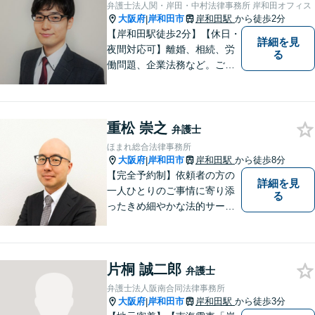
弁護士法人関・岸田・中村法律事務所 岸和田オフィス
大阪府
岸和田市
岸和田駅
から徒歩2分
|
【岸和田駅徒歩2分】【休日・
詳細を見
夜間対応可】離婚、相続、労
る
働問題、企業法務など。ご依
頼者さまのお話を親身に伺
い、解決へ向けてベストな方
法をご提案いたします。不安
重松 崇之
はお一人で抱えず、ぜひ弁護
弁護士
士へご相談ください【完全個
ほまれ総合法律事務所
室】
大阪府
岸和田市
岸和田駅
から徒歩8分
|
【完全予約制】依頼者の方の
詳細を見
一人ひとりのご事情に寄り添
る
ったきめ細やかな法的サービ
スを心がけております。お困
りの方は、お気軽にご相談く
ださい。初回法律相談は３０
片桐 誠二郎
分無料です。
弁護士
弁護士法人阪南合同法律事務所
大阪府
岸和田市
岸和田駅
から徒歩3分
|