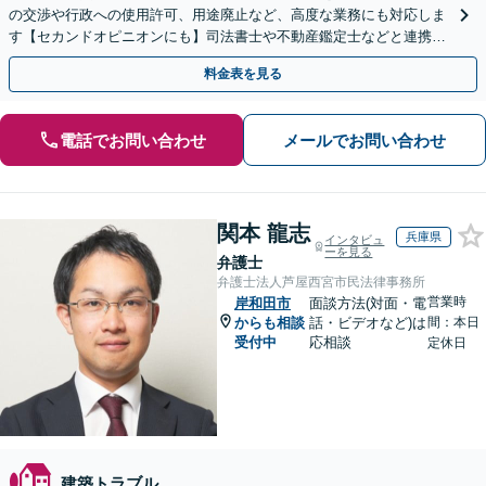
の交渉や行政への使用許可、用途廃止など、高度な業務にも対応しま
す【セカンドオピニオンにも】司法書士や不動産鑑定士などと連携。
農地や山林などもお任せください【枚方市駅6分】
料金表を見る
電話でお問い合わせ
メールでお問い合わせ
関本 龍志
兵庫県
インタビュ
ーを見る
弁護士
弁護士法人芦屋西宮市民法律事務所
営業時
岸和田市
面談方法(対面・電
からも相談
話・ビデオなど)は
間：本日
受付中
応相談
定休日
建築トラブル