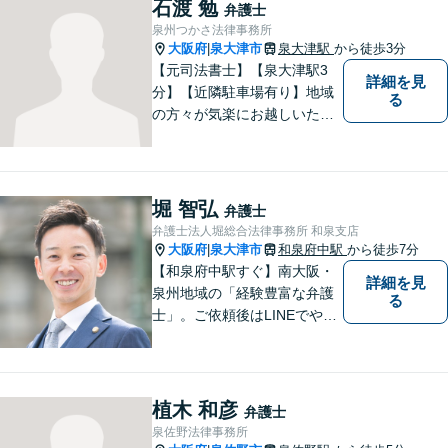
石渡 勉
弁護士
泉州つかさ法律事務所
大阪府
泉大津市
泉大津駅
から徒歩3分
|
【元司法書士】【泉大津駅3
詳細を見
分】【近隣駐車場有り】地域
る
の方々が気楽にお越しいただ
ける法律事務所を目指してお
ります。どのような小さなお
悩みでも、弁護士に依頼する
かどうかも含めて、まずはお
堀 智弘
弁護士
気軽にご相談ください。
弁護士法人堀総合法律事務所 和泉支店
大阪府
泉大津市
和泉府中駅
から徒歩7分
|
【和泉府中駅すぐ】南大阪・
詳細を見
泉州地域の「経験豊富な弁護
る
士」。ご依頼後はLINEでやり
取り可能。4名の弁護士が在
籍。全案件を複数の弁護士で
担当する安心のサポート体
制。グループ会社に税理士法
植木 和彦
弁護士
人・社労士事務所・不動産会
泉佐野法律事務所
社があり問題を丸ごと解決！