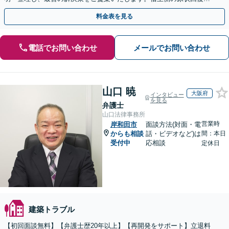
退去時の立ち会い対応も可能【三ノ宮駅6分】
料金表を見る
電話でお問い合わせ
メールでお問い合わせ
山口 暁
大阪府
インタビュー
を見る
弁護士
山口法律事務所
営業時
岸和田市
面談方法(対面・電
からも相談
話・ビデオなど)は
間：本日
受付中
応相談
定休日
建築トラブル
【初回面談無料】【弁護士歴20年以上】【再開発をサポート】立退料