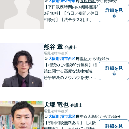
大阪府
泉佐野市
泉佐野駅
から徒歩5分
|
【平日執務時間内の初回相談3
詳細を見
0分無料】【当日／夜間／休日
る
相談可】【法テラス利用可】
南海本線泉佐野駅より徒歩約5
分。
熊谷 章
弁護士
堺鳳法律事務所
大阪府
堺市西区
鳳駅
から徒歩1分
|
【相続のご相談60分無料】相
詳細を見
続に関する高度な法律知識、
る
紛争解決のノウハウを使い、
より良い法的サービスを提供
します。 ご相談者様の大切な
時間を無駄にしないよう、的
確かつスピーディーに進め、
犬塚 竜也
弁護士
ご相談様にとって最適なご提
堺北法律事務所
案ができるよう努めます。
大阪府
堺市北区
中百舌鳥駅
から徒歩5分
|
【初回相談無料あり】【大阪
詳細を見
府堺市】【小さなお子様連れ