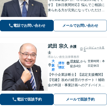
す】【休日夜間対応】悩んでご相談に
来られる方が元気になっていただける
と幸いでございます。まずは、お気軽
に法律相談のご予約についてお問合せ
電話でお問い合わせ
メールでお問い合わせ
ください。分野によっては、初回30分
間の無料相談を実施しております。
武田 宗久
弁護
インタビューを見
る
士
堺みらい創生法律事務所
大
堺東駅
から
営業時間：本
堺市
阪
|
日定休日
徒歩4分
堺区
府
【中小企業診断士】【認定支援機関】
【宅建】攻めの経営のサポート！補助
金の申請・事業計画へのアドバイス／
不動産に関する法的トラブルもお任
せ！財産分与・事業継承／交通事故／
電話で面談予約
メールで面談予約
債務整理／労働問題も【夜間・休日面
談】【完全個室】【堺東駅4分】