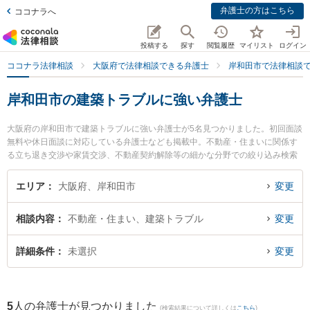
弁護士の方はこちら
ココナラへ
投稿する
探す
閲覧履歴
マイリスト
ログイン
ココナラ法律相談
大阪府で法律相談できる弁護士
岸和田市で法律相談
岸和田市の建築トラブルに強い弁護士
大阪府の岸和田市で建築トラブルに強い弁護士が5名見つかりました。初回面談
無料や休日面談に対応している弁護士なども掲載中。不動産・住まいに関係す
る立ち退き交渉や家賃交渉、不動産契約解除等の細かな分野での絞り込み検索
もでき便利です。特に弁護士法人法律事務所ロイヤーズ・ハイ 岸和田オフィス
の藤守 真之弁護士や弁護士法人関・岸田・中村法律事務所 岸和田オフィスの関
エリア
大阪府、岸和田市
変更
大河弁護士、弁護士法人関・岸田・中村法律事務所 岸和田オフィスの中村 和也
弁護士のプロフィール情報や弁護士費用、強みなどが注目されています。『岸
相談内容
不動産・住まい、建築トラブル
変更
和田市で土日や夜間に発生した建築トラブルのトラブルを今すぐに弁護士に相
談したい』『建築トラブルのトラブル解決の実績豊富な近くの弁護士を検索し
たい』『初回相談無料で建築トラブルを法律相談できる岸和田市内の弁護士に
詳細条件
未選択
変更
相談予約したい』などでお困りの相談者さんにおすすめです。
5
人の弁護士が見つかりました
(検索結果について詳しくは
こちら
)