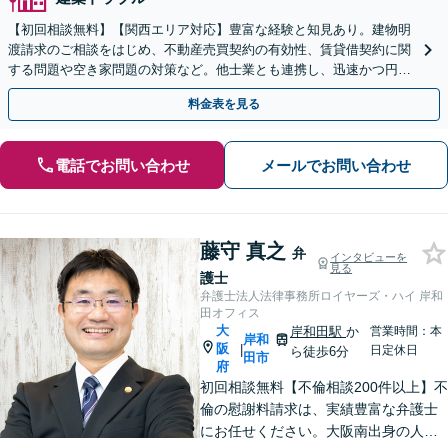
【初回相談無料】【関西エリア対応】豊富な経験と知見あり。建物明
渡請求のご相談をはじめ、不動産売買契約の有効性、賃貸借契約に関
する問題や空き家問題の対策など。他士業とも連携し、迅速かつ円滑
な解決を目指します【顧問契約】【西宮北口駅3分】
料金表を見る
電話でお問い合わせ
メールでお問い合わせ
藤守 真之
弁
インタビューを
見る
護士
弁護士法人法律事務所ロイヤーズ・ハイ 岸和
田オフィス
大
岸和田駅
か
営業時間：本
岸和
阪
|
日定休日
ら徒歩6分
田市
府
初回相談無料【不倫相談200件以上】不
倫の慰謝料請求は、実績豊富な弁護士
にお任せください。大阪南出身の人情