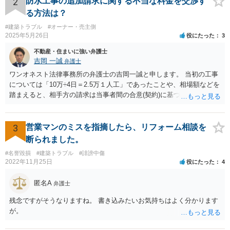
2
防水工事の追加請求に関する不当な料金を交渉す
る方法は？
#建築トラブル
#オーナー・売主側
2025年5月26日
役にたった
3
不動産・住まいに強い弁護士
吉岡 一誠
弁護士
ワンオネスト法律事務所の弁護士の吉岡一誠と申します。 当初の工事
については「10万÷4日＝2.5万１人工」であったことや、相場額などを
踏まえると、相手方の請求は当事者間の合意(契約)に基づかない不当な
請求と言い得るので、追加工事代金については10万円（2.5万×4人）し
か支払う意向がない旨を伝えて、減額の交渉をすべきでしょう。 相手
方の立場としても、裁判を起こす時間や労力、経済的コストその他裁
3
営業マンのミスを指摘したら、リフォーム相談を
判が終わるまでキャッシュが入ってこないことなどがネックになり得
断られました。
るでしょうから、減額に応じてくる可能性は大いにあるかと思いま
#名誉毀損
#建築トラブル
#誹謗中傷
す。
2022年11月25日
役にたった
4
匿名A
弁護士
残念ですがそうなりますね。 書き込みたいお気持ちはよく分かります
が。