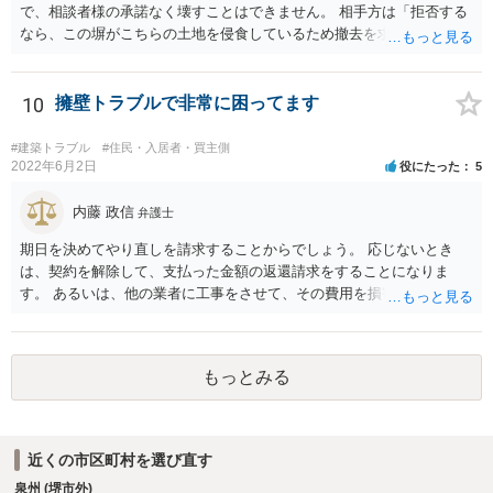
で、相談者様の承諾なく壊すことはできません。 相手方は「拒否する
なら、この塀がこちらの土地を侵食しているため撤去を求める手続き
に移る」と述べているようですが、隣地の所有者と同意のうえ設置し
ているわけですから、相談者様の同意なく塀の撤去を求めることは法
的には難しいように思われます。 また、「隣地（相談者様）の許可」
10
擁壁トラブルで非常に困ってます
というのが何の許可を示しているのか判然としませんが、一般に、高
層建築物の建築確認を得る際は、近隣住民と協議してその建築に関し
#建築トラブル
#住民・入居者・買主側
同意を得るよう行政指導が行われておりますので、（推測になってし
2022年6月2日
役にたった
5
まいますが）この同意を得ている旨虚偽の申請を行い、建築許可を得
たのかもしれません。 近隣住民の同意は必須の要件ではないため、直
内藤 政信
弁護士
ちに建築確認自体が取り消されるわけではございませんが、虚偽の申
期日を決めてやり直しを請求することからでしょう。 応じないとき
請を行ったことについて申請者の責任を追及する余地はあろうかと存
は、契約を解除して、支払った金額の返還請求をすることになりま
じます。 お話をお聞きする限り、相手方のやり口は非常に強引かつ高
す。 あるいは、他の業者に工事をさせて、その費用を損害として請求
圧的で、相談者様が恐怖を感じるのは無理もないことかと思います。
することになるで しょう。
相手方の態度を見ていると、無理矢理塀を破壊して建築工事を強行す
るおそれすらあるように思われますので、相手方に、塀の取り壊しに
は応じない旨や、「隣地の許可済と話して（嘘をついて）建築許可を
もっとみる
取った」ということについて説明を求める旨を記載した通知書を送り
付けるとともに、行政にも相談するのがよろしいかと存じます。 ま
た、相談者様が弁護士に依頼することで、相手方との交渉は全て弁護
士に任せることができ、相手方と話さなければならないという精神的
近くの市区町村を選び直す
なご負担をなくすこともできます。 相手方に恐怖を感じ、ご自身で話
泉州 (堺市外)