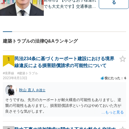
る
でも大丈夫です】交通事故、
離婚、相続、借金問題の初回
相談料は無料です。親身にな
ってご相談に乗ります。
建築トラブルの法律Q&Aランキング
1
民法234条に基づくカーポート建設における境界
線違反による損害賠償請求の可能性について
#境界線
#建築トラブル
2023年8月13日
役にたった
6
秋山 直人
弁護士
そうですね、先方のカーポートが耐火構造の可能性もありますし、逆
襲の可能性もありますし、損害賠償請求というのはやめておいた方が
良さそうな気がします。