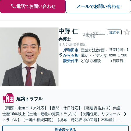
電話でお問い合わせ
メールでお問い合わせ
中野 仁
滋賀県
インタビュー
を見る
弁護士
ミカン法律事務所
営業時間：1
岸和田市
面談方法(対面・
からも相
電話・ビデオな
0:00~17:00
談受付中
ど)は応相談
（日曜日）
建築トラブル
【関西・東海エリア対応】【夜間・休日対応】【宅建資格あり】弁護
士歴16年以上【土地・建物の売買トラブル】【欠陥住宅、リフォーム
トラブル】【土地の相続問題】【境界、時効取得の問題】不動産に関
するトラブル全般の解決に豊富な経験あり。
料金表を見る