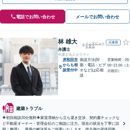
電話でお問い合わせ
メールでお問い合わせ
林 雄大
兵庫県
インタビュー
を見る
弁護士
弁護士法人セラヴィ
岸和田市
面談方法(対
営業時間：09:
からも相
面・電話・ビデ
00~21:00（土
談受付中
オなど)は応相
日祝日）
談
建築トラブル
🔶初回相談20分無料🔶家賃滞納から立ち退き交渉、契約書チェックな
ど不動産オーナー・管理会社のご相談に注力。現在の状況を丁寧に説
明・整理し、最善の解決策をご提案いたします。借主側の原状回復・