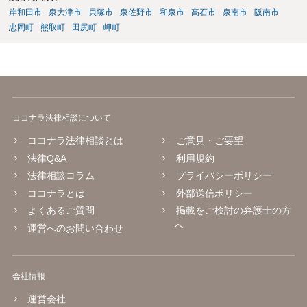
し合いを行うことができそうにないようでしたら、一度弁護士に依頼
岸和田市
泉大津市
貝塚市
泉佐野市
和泉市
高石市
泉南市
阪南市
することをご検討いただくのがよろしいかもしれません。 ご参考にな
忠岡町
熊取町
田尻町
岬町
れば幸いです。
ココナラ法律相談について
ココナラ法律相談とは
ご意見・ご要望
法律Q&A
利用規約
法律相談コラム
プライバシーポリシー
ココナラとは
外部送信ポリシー
よくあるご質問
掲載をご検討の弁護士の方
へ
運営へのお問い合わせ
会社情報
運営会社