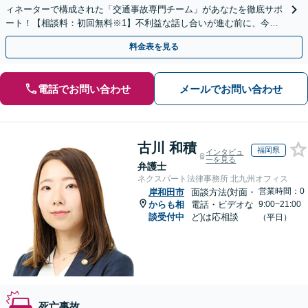
ィネーターで構成された「交通事故専門チーム」があなたを徹底サポ
ート！【相談料：初回無料※1】不利益な話し合いが進む前に、今す
ぐ相談！
料金表を見る
電話でお問い合わせ
メールでお問い合わせ
古川 和積
福岡県
インタビュ
ーを見る
弁護士
ネクスパート法律事務所 北九州オフィス
営業時間：0
岸和田市
面談方法(対面・
からも相
電話・ビデオな
9:00~21:00
談受付中
ど)は応相談
（平日）
死亡事故