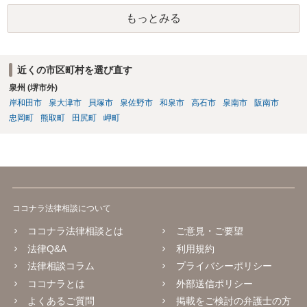
もっとみる
近くの市区町村を選び直す
泉州 (堺市外)
岸和田市
泉大津市
貝塚市
泉佐野市
和泉市
高石市
泉南市
阪南市
忠岡町
熊取町
田尻町
岬町
ココナラ法律相談について
ココナラ法律相談とは
ご意見・ご要望
法律Q&A
利用規約
法律相談コラム
プライバシーポリシー
ココナラとは
外部送信ポリシー
よくあるご質問
掲載をご検討の弁護士の方