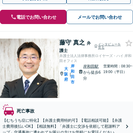
電話でお問い合わせ
メールでお問い合わせ
藤守 真之
弁
インタビューを
見る
護士
弁護士法人法律事務所ロイヤーズ・ハイ 岸和
田オフィス
岸
岸和田駅
営業時間：08:30~
大
和
19:00（平日）
から徒歩6
阪
|
田
分
府
市
死亡事故
【むちうち症に特化】【弁護士費用特約可】【電話相談可能】【弁護
士費用後払いOK】【相談無料】「弁護士に交渉を依頼して慰謝料ア
ップ」交通事故に遭われてお困りの方はお気軽にお電話ください。