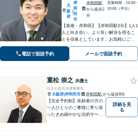
岸
岸和田駅
営業時間：10:00~
大
和
20:00（平日）
から徒歩2
阪
|
田
分
府
市
【泉南・岸和田】【岸和田駅2分】1人1
人と向き合い、より良い解決を得るこ
とを信条としています。お気軽にご相
談下さい。
電話で面談予約
メールで面談予約
重松 崇之
弁護士
ほまれ総合法律事務所
大阪府
岸和田市
岸和田駅
から徒歩8分
|
【完全予約制】依頼者の方の
詳細を見
一人ひとりのご事情に寄り添
る
ったきめ細やかな法的サービ
スを心がけております。お困
りの方は、お気軽にご相談く
ださい。初回法律相談は３０