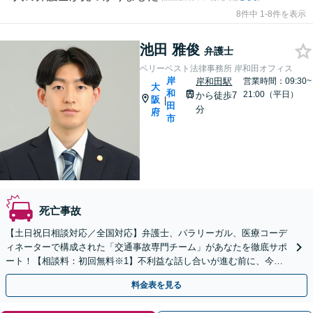
8件中 1-8件を表示
池田 雅俊
弁護士
ベリーベスト法律事務所 岸和田オフィス
岸
岸和田駅
営業時間：09:30~
大
和
21:00（平日）
から徒歩7
阪
|
田
分
府
市
死亡事故
【土日祝日相談対応／全国対応】弁護士、パラリーガル、医療コーデ
ィネーターで構成された「交通事故専門チーム」があなたを徹底サポ
ート！【相談料：初回無料※1】不利益な話し合いが進む前に、今す
ぐ相談！
料金表を見る