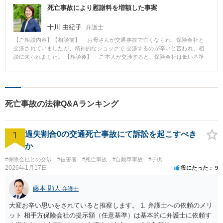
死亡事故により慰謝料を増額した事案
十川 由紀子
弁護士
【ご相談内容】【相談前】 お母さんが交通事故で亡くなられ、保険会社と
交渉されていましたが、精神的なショックで 交渉するのが辛いと言われ、相
談に来られました。 【相談後】 ご本人が交渉すると、保険会社は低い基準
で損害額を提示されましたが、弁護士が交渉するようになると、 保険会社が
が高額な損害額を提示したので、示談しました。 【弁護士のコメント】
保険会社には、いろいろな基準があり、ご本人が弁護士をつけずに交渉する
と、 低額な賠償額しか払ってくれません。 弁護士をつけて交渉、裁判する
ことをお勧めします。
死亡事故の法律Q&Aランキング
1
過失割合0の交通死亡事故にて訴訟を起こすべき
か
#保険会社との交渉
#被害者
#死亡事故
#自動車事故
#子供
2026年1月17日
役にたった
9
藤本 顯人
弁護士
大変お辛い思いをされていると推察します。 1. 弁護士への依頼のメリ
ット 相手方保険会社の提示額（任意基準）は基本的に弁護士に依頼す