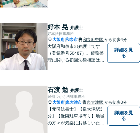
添います。https://kazusa-law.
com/
好本 晃
弁護士
好本法律事務所
大阪府
和泉市
和泉府中駅
から徒歩4分
|
大阪府和泉市の弁護士です
詳細を見
（登録番号50487）。債務整
る
理に関する初回法律相談は無
料です。
石渡 勉
弁護士
泉州つかさ法律事務所
大阪府
泉大津市
泉大津駅
から徒歩3分
|
【元司法書士】【泉大津駅3
詳細を見
分】【近隣駐車場有り】地域
る
の方々が気楽にお越しいただ
ける法律事務所を目指してお
ります。どのような小さなお