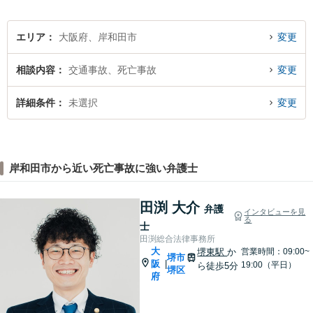
エリア
大阪府、岸和田市
変更
相談内容
交通事故、死亡事故
変更
詳細条件
未選択
変更
岸和田市から近い死亡事故に強い弁護士
田渕 大介
弁護
インタビューを見
る
士
田渕総合法律事務所
大
堺東駅
か
営業時間：09:00~
堺市
阪
|
19:00（平日）
ら徒歩5分
堺区
府