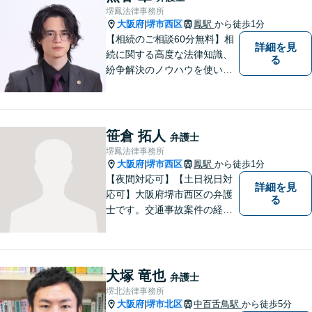
堺鳳法律事務所
大阪府
堺市西区
鳳駅
から徒歩1分
|
【相続のご相談60分無料】相
詳細を見
続に関する高度な法律知識、
る
紛争解決のノウハウを使い、
より良い法的サービスを提供
します。 ご相談者様の大切な
時間を無駄にしないよう、的
確かつスピーディーに進め、
笹倉 拓人
弁護士
ご相談様にとって最適なご提
堺鳳法律事務所
案ができるよう努めます。
大阪府
堺市西区
鳳駅
から徒歩1分
|
【夜間対応可】【土日祝日対
詳細を見
応可】大阪府堺市西区の弁護
る
士です。交通事故案件の経験
が豊富で賠償額増額には自信
があります。
犬塚 竜也
弁護士
堺北法律事務所
大阪府
堺市北区
中百舌鳥駅
から徒歩5分
|