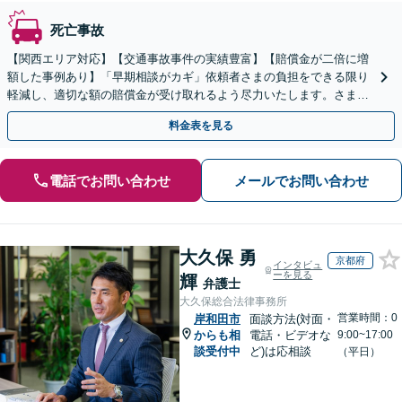
死亡事故
【関西エリア対応】【交通事故事件の実績豊富】【賠償金が二倍に増
額した事例あり】「早期相談がカギ」依頼者さまの負担をできる限り
軽減し、適切な額の賠償金が受け取れるよう尽力いたします。さまざ
まな角度から示談の提案をおこない、利益の最大化を目指す
料金表を見る
電話でお問い合わせ
メールでお問い合わせ
大久保 勇
京都府
インタビュ
ーを見る
輝
弁護士
大久保総合法律事務所
営業時間：0
岸和田市
面談方法(対面・
からも相
電話・ビデオな
9:00~17:00
談受付中
ど)は応相談
（平日）