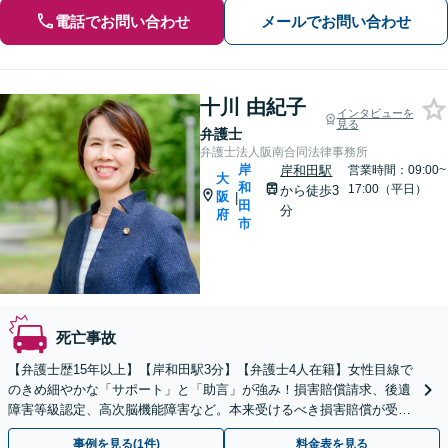
電話でお問い合わせ
メールでお問い合わせ
十川 由紀子
インタビューを
見る
弁護士
弁護士法人阪南合同法律事務所
岸
岸和田駅
営業時間：09:00~
大
和
17:00（平日）
から徒歩3
阪
|
田
分
府
市
死亡事故
【弁護士歴15年以上】【岸和田駅3分】【弁護士4人在籍】女性目線で
のきめ細やかな「サポート」と「助言」が強み！損害賠償請求、後遺
障害等級認定、高次脳機能障害など。本来受けるべき損害賠償が受け
取れるよう尽力します【弁護士特約、分割払い可】
事例を見る(1件)
料金表を見る