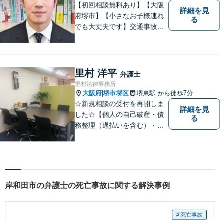
【初回相談無料あり】【大阪
詳細を見
府堺市】【小さなお子様連れ
る
でも大丈夫です】交通事故、
離婚、相続、借金問題の初回
相談料は無料です。親身にな
ってご相談に乗ります。
里村 洋平
弁護士
里村法律事務所
大阪府
堺市堺区
堺東駅
から徒歩7分
|
☆新規相談の受付を再開しま
詳細を見
した☆【個人の自己破産・債
る
務整理（過払いを含む）・法
人の破産・刑事事件・交通事
故を主に取扱い】【債務関
係・刑事事件・交通事故は初
回相談無料（特に時間制限は
ありません）】【堺東徒歩７
岸和田市の弁護士の死亡事故に関する解決事例
分】【分割払い・法テラス利
用もご相談下さい】
# 死亡事故