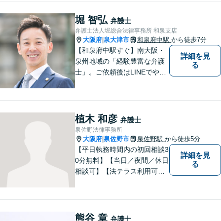
悩みでも、弁護士に依頼する
かどうかも含めて、まずはお
堀 智弘
弁護士
気軽にご相談ください。
弁護士法人堀総合法律事務所 和泉支店
大阪府
泉大津市
和泉府中駅
から徒歩7分
|
【和泉府中駅すぐ】南大阪・
詳細を見
泉州地域の「経験豊富な弁護
る
士」。ご依頼後はLINEでやり
取り可能。4名の弁護士が在
籍。全案件を複数の弁護士で
担当する安心のサポート体
制。グループ会社に税理士法
植木 和彦
弁護士
人・社労士事務所・不動産会
泉佐野法律事務所
社があり問題を丸ごと解決！
大阪府
泉佐野市
泉佐野駅
から徒歩5分
|
【平日執務時間内の初回相談3
詳細を見
0分無料】【当日／夜間／休日
る
相談可】【法テラス利用可】
南海本線泉佐野駅より徒歩約5
分。
熊谷 章
弁護士