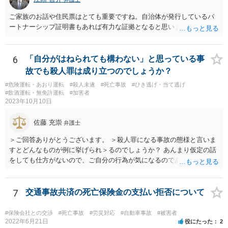
ご家族のお話や住民票はとても重要ですね。自治体が発行しているパ
ートナーシップ証明書もあれば有力な証拠となると思います。
6
「自分がはねられても構わない」と思っている事
故でも殺人罪は成り立つのでしょうか？
#危険運転・あおり運転
#殺人未遂
#死亡事故
#ひき逃げ・当て逃げ
#飲酒運転・無免許運転
#加害者
2023年10月10日
佐藤 充崇
弁護士
＞ご回答ありがとうございます。 ＞殺人罪になる事故の態様と言いま
すとどんなものが例に挙げられ＞るのでしょうか？ あんまり仮定の話
をしても仕方がないので、ご自分の行為が気になるのであれば、何を
して、どう人を死なせてしまったかもしれないのか書いて質問をする
か、直接弁護士に相談に行くかしたほうがいいと思います。 殺人罪に
なりうる事故の態様だと、自転車が改造自転車か何かで時速１００キ
7
交通事故共済の死亡保険金の支払い拒否について
ロや１５０キロくらい出していれば殺人罪の実行行為性は認められる
と思いますので、殺人罪が成立しえますが・・・ 思いつく限りの例を
#保険会社との交渉
#死亡事故
#労災対応
#自動車事故
#被害者
全て挙げるのは不可能ではあります。 ＞私は決して人を殺そうと思っ
2022年6月21日
役にたった
2