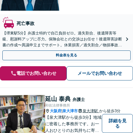
死亡事故
【堺東駅5分】弁護士特約で自己負担ゼロ。過失割合、後遺障害等
級、慰謝料アップに尽力。保険会社との交渉はお任せ！後遺障害診断
書の作成〜異議申立までサポート。休業損害／過失割合／物損事故に
も精通。【オンライン可】
料金表を見る
電話でお問い合わせ
メールでお問い合わせ
延山 泰典
弁護士
和佐法律事務所
大阪府
泉大津市
泉大津駅
から徒歩3分
|
【泉大津駅から徒歩3分】地域
詳細を見
に密着した事務所です。お一
る
人おひとりのお気持ちに寄り