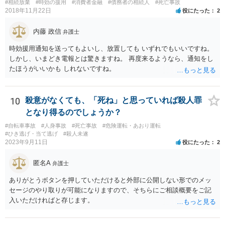
#相続放棄
#時効の援用
#消費者金融
#債務者の相続人
#死亡事故
2018年11月22日
役にたった
2
内藤 政信
弁護士
時効援用通知を送ってもよいし、放置しても いずれでもいいですね。
しかし、いまどき電報とは驚きますね。 再度来るようなら、通知をし
たほうがいいかも しれないですね。
10
殺意がなくても、「死ね」と思っていれば殺人罪
となり得るのでしょうか？
#自転車事故
#人身事故
#死亡事故
#危険運転・あおり運転
#ひき逃げ・当て逃げ
#殺人未遂
2023年9月11日
役にたった
2
匿名A
弁護士
ありがとうボタンを押していただけると外部に公開しない形でのメッ
セージのやり取りが可能になりますので、そちらにご相談概要をご記
入いただければと存じます。