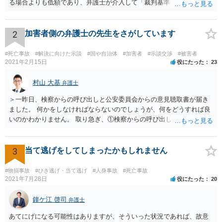
る場合よりも低額であり、弁護士が介入して「裁判基準（弁護士基
準）」で交渉・訴訟することで、賠償額が大幅に増額する可能性が高
いです。 2. 訴訟と示談交渉のメリット・デメリット 判決（訴訟）: 勝
訴判決まで至れば、本来の賠償額に加え「遅延損害金（事故時から発
2
加害者側の弁護士の先生をさがしています
生）」と「弁護士費用相当額（認容額の約1割）」が加算されます。
訴訟上の和解: 訴訟を起こしても、判決前に裁判所での「和解」で終わ
#死亡事故
#解決に向けた示談
#国や自治体
#加害者
#示談交渉
#被害者
るケースが多いです。 この場合、遅延損害金や弁護士費用はカットさ
2021年2月15日
役にたった
23
れることが大半です。もっとも「調整金」として上乗せされることが
あります。 3. 逸失利益（将来の収入）の計算 未就学女児の場合、賃
村山 大基
弁護士
金センサスの「男女全年齢平均賃金」などを用いて計算することが多
＞一昨日、検察からの呼び出しと公安委員会からの意見聴取書が届き
いです。 一般的に「大卒（22歳就労）」前提で計算した方が、「高卒
ました。 何かをしなければならないのでしょうが、何をどうすれば良
（18歳就労）」よりも総額が高くなる傾向にあります。 なお、それが
いのかわかりません。 取り急ぎ、①検察からの呼び出しにはきちんと
認められるかはご両親の学歴や教育方針や実際の教育状況がどうだっ
応じることと、②早めに届いた書類を持って弁護士に相談に行くのが
たかなどで大学進学の蓋然性があるかという個別事情によります。 推
いいと思います。 ＞示談と刑事の両方を相談できる弁護士の先生をさ
奨される方針 相手が保険会社であれば、判決後の不払いはまずありま
がしております。 ネットでさがすとあまりの多さに戸惑っておりま
3
当て逃げをしてしまったかもしれません
せん。 ご質問者様が「長期化しても戦いたい」という強い意志をお持
す。 どの方にお願いしても同じなのでしょうか。 話してみた感じや説
ちで、かつ、賠償額の最大化（遅延損害金等の獲得）を目指すのであ
明など、いろいろ考慮して判断することになります。 書類が届いたば
れば、示談交渉では妥結せず、提訴（訴訟）を前提に進めるのが最適
#物損事故
#ひき逃げ・当て逃げ
#人身事故
#死亡事故
かりで不安でしょうから、どこかしら相談に行ってみると良いと思い
2021年7月28日
役にたった
20
解です。 どのような方向性を目指すのかメリットデメリットを検討す
ます。 複数の弁護士に相談されて決められるケースもありますし、は
るためにも、相談時には弁護士にその意向を伝え、疑問を解消した方
じめに相談したところで依頼しなければならないわけではありませ
鐘ケ江 啓司
が良いです。 その上で委任契約を結んだ方が良いです。 なお、弁護士
弁護士
ん。
費用特約に加入されている場合には、相談料10万円、報酬300万円まで
あてにげになる可能性はありますが、そういった状況であれば、故意
は賄われることが多いので、保険の加入状況もご確認した方が良いで