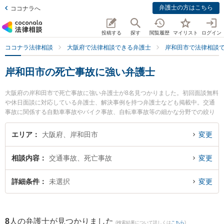
弁護士の方はこちら
ココナラへ
投稿する
探す
閲覧履歴
マイリスト
ログイン
ココナラ法律相談
大阪府で法律相談できる弁護士
岸和田市で法律相談
岸和田市の死亡事故に強い弁護士
大阪府の岸和田市で死亡事故に強い弁護士が8名見つかりました。初回面談無料
や休日面談に対応している弁護士、解決事例を持つ弁護士なども掲載中。交通
事故に関係する自動車事故やバイク事故、自転車事故等の細かな分野での絞り
込み検索もでき便利です。特にベリーベスト法律事務所 岸和田オフィスの池田
雅俊弁護士や弁護士法人阪南合同法律事務所の十川 由紀子弁護士、弁護士法人
エリア
大阪府、岸和田市
変更
法律事務所ロイヤーズ・ハイ 岸和田オフィスの藤守 真之弁護士のプロフィール
情報や弁護士費用、強みなどが注目されています。『岸和田市で土日や夜間に
相談内容
交通事故、死亡事故
変更
発生した死亡事故のトラブルを今すぐに弁護士に相談したい』『死亡事故のト
ラブル解決の実績豊富な近くの弁護士を検索したい』『初回相談無料で死亡事
故を法律相談できる岸和田市内の弁護士に相談予約したい』などでお困りの相
詳細条件
未選択
変更
談者さんにおすすめです。
8
人の弁護士が見つかりました
(検索結果について詳しくは
こちら
)