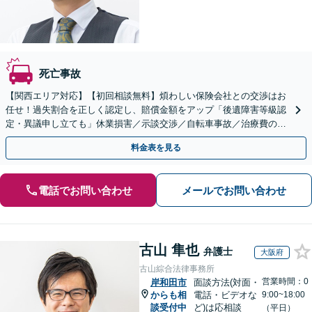
死亡事故
【関西エリア対応】【初回相談無料】煩わしい保険会社との交渉はお
任せ！過失割合を正しく認定し、賠償金額をアップ「後遺障害等級認
定・異議申し立ても」休業損害／示談交渉／自転車事故／治療費の打
ち切り／物損事故／死亡事故【休日・夜間相談可】
料金表を見る
電話でお問い合わせ
メールでお問い合わせ
古山 隼也
弁護士
大阪府
古山綜合法律事務所
営業時間：0
岸和田市
面談方法(対面・
からも相
電話・ビデオな
9:00~18:00
談受付中
ど)は応相談
（平日）