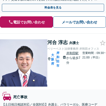
【当日・夜間・休日の相談可】
料金表を見る
電話でお問い合わせ
メールでお問い合わせ
河合 淳志
弁護士
ベリーベスト法律事務所 岸和田オフィス
岸
岸和田駅
営業時間：09:30~
大
和
21:00（平日）
から徒歩7
阪
|
田
分
府
市
死亡事故
【土日祝日相談対応／全国対応】弁護士、パラリーガル、医療コーデ