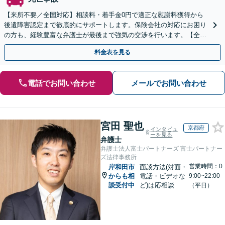
【来所不要／全国対応】相談料・着手金0円で適正な慰謝料獲得から
後遺障害認定まで徹底的にサポートします。保険会社の対応にお困り
の方も、経験豊富な弁護士が最後まで強気の交渉を行います。【全国
13拠点】お気軽にご相談ください。
料金表を見る
電話でお問い合わせ
メールでお問い合わせ
宮田 聖也
京都府
インタビュ
ーを見る
弁護士
弁護士法人富士パートナーズ 富士パートナー
ズ法律事務所
営業時間：0
岸和田市
面談方法(対面・
からも相
電話・ビデオな
9:00~22:00
談受付中
ど)は応相談
（平日）