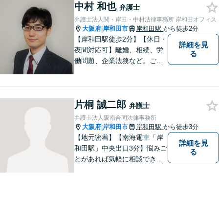
中村 和也
分無料です。
弁護士
弁護士法人関・岸田・中村法律事務所 岸和田オフィス
大阪府
岸和田市
岸和田駅
から徒歩2分
|
【岸和田駅徒歩2分】【休日・
詳細を見
夜間対応可】離婚、相続、労
る
働問題、企業法務など。ご依
頼者さまのお話を親身に伺
い、解決へ向けてベストな方
法をご提案いたします。不安
片桐 誠二郎
はお一人で抱えず、ぜひ弁護
弁護士
士へご相談ください【完全個
弁護士法人阪南合同法律事務所
室】
大阪府
岸和田市
岸和田駅
から徒歩3分
|
【地元密着】【南海電車「岸
詳細を見
和田駅」中央出口3分】悩みご
る
とがあれば気軽に相談でき
る“町医者的な弁護士”を目指
しています。身体の不調を感
じたらかかりつけの医師に診
てもらうように、どうぞお気
軽にご相談ください。