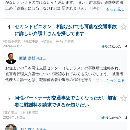
がないといえるのではないかと思います。 また、駐車場が道路交通法
す。 併せて、交通事故の刑事事件についても被害者参加制度といって
上の「道路」に該当しなければ処罰されません。 刑事処分がなされる
加害者の処分を決める裁判において意見を述べる機会もあります。 ご
かどうかは、その駐車場が道路交通法の「道路（一般交通の用に供す
参考になれば幸いです。
るその他の場所）」にあたるかが重要です。 駐車場が「道路」にあた
るかは難しい問題で、私が経験した事例でも、コインパーキングで警
4
セカンドピニオン 相談だけでも可能な交通事故
察官は「道路」と判断して道路交通法違反で立件したものの、検察官
に詳しい弁護士さんを探してます
は「道路」にあたらないとして不起訴処分にしたものがあります（検
#自動車事故
#死亡事故
#被害者
#バイク事故
察官に意見書を出しました）。コンビニやスーパーの駐車場では「道
2026年4月21日
役にたった
4
路」とした裁判例もあります。 「一般交通の用に供するその他の場
所」とは、道路法に規定する道路及び道路運送法に規定する自動車道
西浦 嘉博
弁護士
以外で不特定の人や車が自由に通行することができる場所をいうとさ
れています。 この判断にあたっては、「道路の体裁の有無」、「客
お住まいの日本司法支援センター（法テラス）の事務所に連絡され、
観性・継続性・反復性の有無」、「公開性の有無」及び「道路性の有
被害者代理人弁護士について確認されてみても良いでしょう。 被害者
無」を検討するのが一般的です（道路交通執務研究会編著『執務資料
代理人弁護士とは、犯罪被害者や遺族の権利を守り、サポートする専
道路交通法解説（１８訂版）』（東京法令出版、２０２０年１１月）
門家という位置付けです。 主として、告訴状・被害届の提出、加害者
７頁）。つまり、総合判断が必要になります。
との示談交渉、刑事裁判への参加（被害者参加制度）、損害賠償請求
などを代理で行い、被害者や遺族の心理的負担を軽減する役割を担い
5
同性パートナーが交通事故で亡くなったが、加害
ます。 なお、都道府県によっては弁護士会事務局を通して、弁護士会
者に慰謝料を請求できるか知りたい
の被害者支援委員会が窓口となることもあります。 ご依頼の弁護士さ
#死亡事故
#慰謝料増額
んと相談された上で、ご参考ください。
2024年5月3日
役にたった
2
江頭 啓介
弁護士