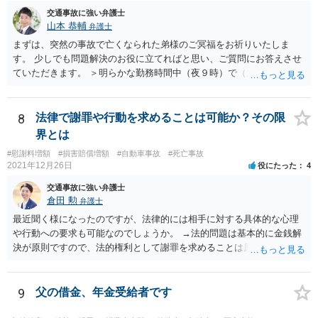
て危険な運転をしたわけではありま＞せん。 殺人罪の故意は、「自分
交通事故に強い弁護士
の危険な運転で誰か人が死んでも構わない」くらいで成立します。そ
山本 恭輔
弁護士
して自分でそう思っていなくても、客観的に人が死んでもおかしくな
まずは、突然の事故で亡くなられた弟様のご冥福をお祈りいたしま
い危険行為を、危険だと知っていてやると故意は認められてしまう可
す。 少しでも問題解決のお役に立てればと思い、ご質問にお答えさせ
能性が高いです。人を殺そうという意欲までは不要です。
ていただきます。 ＞明らかな勤務時間中（夜９時）で（元従業員の証
言）、従業員（死亡）と同乗しており、移動中の事故でありながら、
相手方の言い分は通るのでしょうか？ 勿論、正式に支払い拒否となれ
ば、裁判になると思いますが、勝算はありますか？ →共済組合の対応
8
法律で謝罪や行動を求めることは可能か？その限
はやや硬直的なように感じますが、相手方の言い分が通るか、そして
界とは
その裏返しとして裁判での勝算があるかは、共済約款などに規定され
#慰謝料増額
#損害賠償増額
#自動車事故
#死亡事故
ている給付金の支給要件や、証拠の有無によってきますので、この掲
2021年12月26日
役にたった
4
示板では最終的な回答というのは難しいと思われます。 金額も大き
く、非常に重要な件かと思いますので、今後の方針の検討も含め一度
交通事故に強い弁護士
面談にて法律相談をされることをおすすめします。
倉田 勲
弁護士
最近聞く様になったのですが、法律的には相手に対する具体的な心理
や行動への要求も可能なのでしょうか。 →法的問題は基本的に金銭解
決が原則ですので、法的権利として謝罪を求めることは原則としてで
きません。もっとも和解や示談をして解決する際には、和解書や示談
書に相手の合意の下で謝罪の文言を入れることはあります。それ以上
に相手に謝罪を強制することはできません。
9
父の借金、年金受給者です