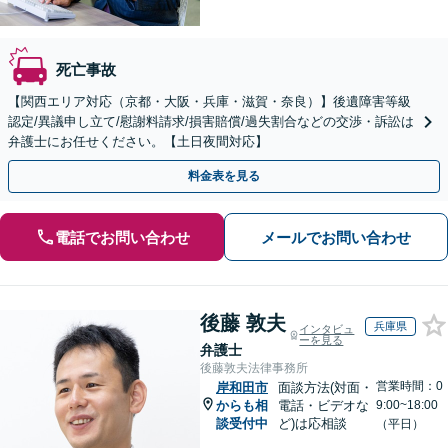
死亡事故
【関西エリア対応（京都・大阪・兵庫・滋賀・奈良）】後遺障害等級
認定/異議申し立て/慰謝料請求/損害賠償/過失割合などの交渉・訴訟は
弁護士にお任せください。【土日夜間対応】
料金表を見る
電話でお問い合わせ
メールでお問い合わせ
後藤 敦夫
兵庫県
インタビュ
ーを見る
弁護士
後藤敦夫法律事務所
営業時間：0
岸和田市
面談方法(対面・
からも相
電話・ビデオな
9:00~18:00
談受付中
ど)は応相談
（平日）