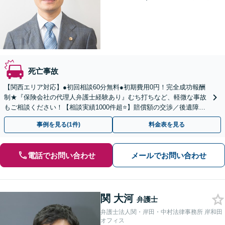
死亡事故
【関西エリア対応】●初回相談60分無料●初期費用0円！完全成功報酬
制★『保険会社の代理人弁護士経験あり』むち打ちなど、軽微な事故
もご相談ください！【相談実績1000件超⭐️】賠償額の交渉／後遺障害
認定／治療費打ち切りなどサポート！
事例を見る(1件)
料金表を見る
電話でお問い合わせ
メールでお問い合わせ
関 大河
弁護士
弁護士法人関・岸田・中村法律事務所 岸和田
オフィス