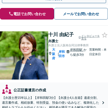
電話でお問い合わせ
メールでお問い合わせ
十川 由紀子
インタビューを
見る
弁護士
弁護士法人阪南合同法律事務所
大
岸和田駅
か
営業時間：本
岸和
阪
|
日定休日
ら徒歩3分
田市
府
公正証書遺言の作成
【弁護士歴15年以上】【岸和田駅3分】【弁護士4人在籍】遺産分割、
遺言書作成、相続放棄、特別受益、預金の使い込みなど、複雑化した
相続トラブルもお任せください。相談者が満足できる解決の実現のた