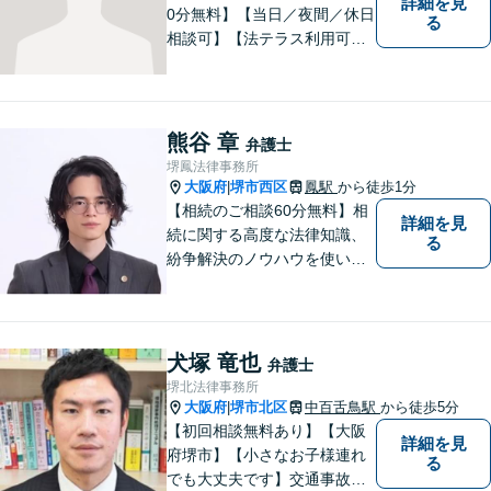
詳細を見
0分無料】【当日／夜間／休日
る
相談可】【法テラス利用可】
南海本線泉佐野駅より徒歩約5
分。
熊谷 章
弁護士
堺鳳法律事務所
大阪府
堺市西区
鳳駅
から徒歩1分
|
【相続のご相談60分無料】相
詳細を見
続に関する高度な法律知識、
る
紛争解決のノウハウを使い、
より良い法的サービスを提供
します。 ご相談者様の大切な
時間を無駄にしないよう、的
確かつスピーディーに進め、
犬塚 竜也
弁護士
ご相談様にとって最適なご提
堺北法律事務所
案ができるよう努めます。
大阪府
堺市北区
中百舌鳥駅
から徒歩5分
|
【初回相談無料あり】【大阪
詳細を見
府堺市】【小さなお子様連れ
る
でも大丈夫です】交通事故、