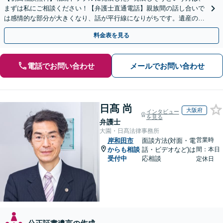
まずは私にご相談ください！【弁護士直通電話】親族間の話し合いで
は感情的な部分が大きくなり、話が平行線になりがちです。遺産の使
い込みもご相談ください。泥沼化する前にお電話ください。
料金表を見る
電話でお問い合わせ
メールでお問い合わせ
日髙 尚
大阪府
インタビュー
を見る
弁護士
大園・日髙法律事務所
営業時
岸和田市
面談方法(対面・電
からも相談
話・ビデオなど)は
間：本日
受付中
応相談
定休日