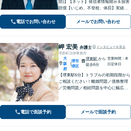
部)】【ネット】発信者情報開示＆損害
賠償【いじめ、不登校、体罰】実績豊
富【離婚問題】不倫・離婚に注力／有
利な条件での慰謝料・離婚【労働問
電話でお問い合わせ
メールでお問い合わせ
題】ハラスメント事案の実績／裁判を
見据えて加害者・会社と交渉【土日祝
対応】
岬 宏美
弁護士
インタビューを見る
堺新町法律事務所
大
堺東駅
から
営業時間：本
堺市
阪
|
日定休日
徒歩6分
堺区
府
【堺東駅6分】トラブルの初期段階から
ご相談ください！離婚問題／債務整理
／労働問題／相続問題を中心に幅広く
対応。丁寧にお話をお聞きし、一人ひ
とりに合った解決策をご提示いたしま
す【完全個室】
電話で面談予約
メールで面談予約