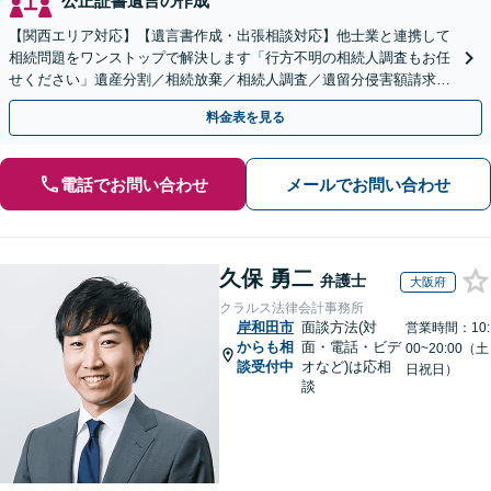
公正証書遺言の作成
【関西エリア対応】【遺言書作成・出張相談対応】他士業と連携して
相続問題をワンストップで解決します「行方不明の相続人調査もお任
せください」遺産分割／相続放棄／相続人調査／遺留分侵害額請求／
登記など【休日・夜間面談可】【分割払い対応】
料金表を見る
電話でお問い合わせ
メールでお問い合わせ
久保 勇二
弁護士
大阪府
クラルス法律会計事務所
岸和田市
面談方法(対
営業時間：10:
からも相
面・電話・ビデ
00~20:00（土
談受付中
オなど)は応相
日祝日）
談