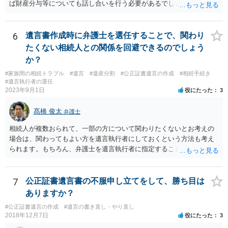
ば財産分与等についても話し合いを行う必要があるでしょう。 細かい
事情をお伺いする必要もあるかと思われますので、一度お近くの弁護
士事務所へご相談されると良いでしょう。
6
遺言書作成時に弁護士を選任することで、関わり
たくない相続人との関係を回避できるのでしょう
か？
#家族間の相続トラブル
#遺言
#遺産分割
#公正証書遺言の作成
#相続手続き
#遺言執行者の選任
2023年9月1日
役にたった
3
髙橋 俊太
弁護士
相続人が複数おられて、一部の方について関わりたくないとお考えの
場合は、関わってもよい方を遺言執行者にしておくという方法も考え
られます。もちろん、弁護士を遺言執行者に指定することもできます
が、（関わってもよい）相続人を遺言執行者に指定しておいて、その
方に再委任の権限を付与しておくという方法もあります。 一度、弁護
士に直接ご相談されることをお勧めいたします。
7
公正証書遺言書の不服申し立てをして、勝ち目は
ありますか？
#公正証書遺言の作成
#遺言の書き直し・やり直し
2018年12月7日
役にたった
3