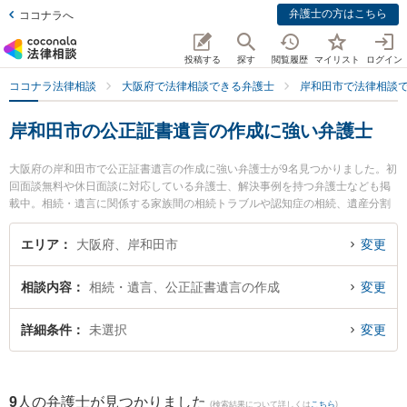
弁護士の方はこちら
ココナラへ
投稿する
探す
閲覧履歴
マイリスト
ログイン
ココナラ法律相談
大阪府で法律相談できる弁護士
岸和田市で法律相談
岸和田市の公正証書遺言の作成に強い弁護士
大阪府の岸和田市で公正証書遺言の作成に強い弁護士が9名見つかりました。初
回面談無料や休日面談に対応している弁護士、解決事例を持つ弁護士なども掲
載中。相続・遺言に関係する家族間の相続トラブルや認知症の相続、遺産分割
等の細かな分野での絞り込み検索もでき便利です。特にベリーベスト法律事務
所 岸和田オフィスの河合 淳志弁護士やベリーベスト法律事務所 岸和田オフィ
エリア
大阪府、岸和田市
変更
スの池田 雅俊弁護士、弁護士法人阪南合同法律事務所の十川 由紀子弁護士のプ
ロフィール情報や弁護士費用、強みなどが注目されています。『岸和田市で土
相談内容
相続・遺言、公正証書遺言の作成
変更
日や夜間に発生した公正証書遺言の作成のトラブルを今すぐに弁護士に相談し
たい』『公正証書遺言の作成のトラブル解決の実績豊富な近くの弁護士を検索
したい』『初回相談無料で公正証書遺言の作成を法律相談できる岸和田市内の
詳細条件
未選択
変更
弁護士に相談予約したい』などでお困りの相談者さんにおすすめです。
9
人の弁護士が見つかりました
(検索結果について詳しくは
こちら
)