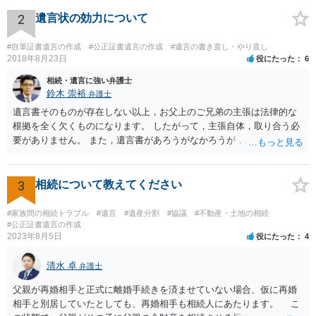
すが、弁護士に作成を依頼する場合は、１０～数十万円程度になるケ
ースが多いと思います。 報酬体系は、弁護士ごとに異なりますので一
2
遺言状の効力について
律の基準はありません。
#自筆証書遺言の作成
#公正証書遺言の作成
#遺言の書き直し・やり直し
2018年8月23日
役にたった
6
相続・遺言に強い弁護士
鈴木 崇裕
弁護士
遺言書そのものが存在しない以上，お父上のご兄弟の主張は法律的な
根拠を全く欠くものになります。 したがって，主張自体，取り合う必
要がありません。 また，遺言書があろうがなかろうが，お父上のご兄
弟と面会しなければならない義務はもともとありません。 峰岸先生の
ご回答にもありますが， 代理人弁護士をたてて，その弁護士から相手
方に対して， ・相続に関する主張は法的根拠がなく，一切応じないこ
3
相続について教えてください
と ・今後一切の連絡をしてこないでほしいこと ・連絡を継続してくる
ようであれば警察への通報や法的措置も辞さないこと などを記載した
#家族間の相続トラブル
#遺言
#遺産分割
#協議
#不動産・土地の相続
書面を発送してもらうことがよろしいように思います。
#公正証書遺言の作成
2023年8月5日
役にたった
4
清水 卓
弁護士
父親が再婚相手と正式に離婚手続きを済ませていない場合、仮に再婚
相手と別居していたとしても、再婚相手も相続人にあたります。 こ