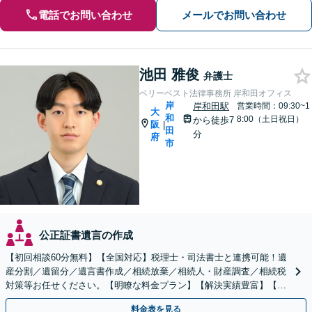
電話でお問い合わせ
メールでお問い合わせ
池田 雅俊
弁護士
ベリーベスト法律事務所 岸和田オフィス
岸
岸和田駅
営業時間：09:30~1
大
和
8:00（土日祝日）
から徒歩7
阪
|
田
分
府
市
公正証書遺言の作成
【初回相談60分無料】【全国対応】税理士・司法書士と連携可能！遺
産分割／遺留分／遺言書作成／相続放棄／相続人・財産調査／相続税
対策等お任せください。【明瞭な料金プラン】【解決実績豊富】【電
話相談可】
料金表を見る