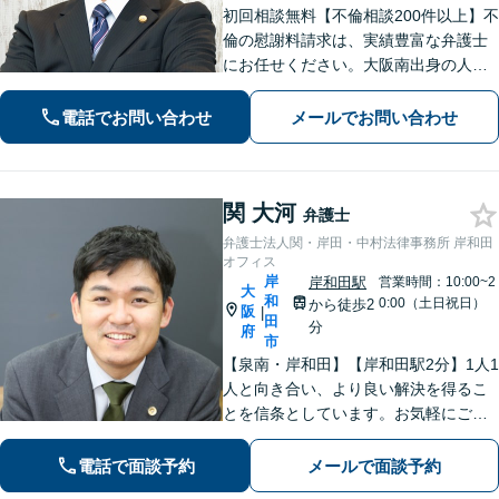
初回相談無料【不倫相談200件以上】不
倫の慰謝料請求は、実績豊富な弁護士
にお任せください。大阪南出身の人情
派弁護士が対応【交通事故も強い】交
通事故に遭われてお困りの方はお気軽
電話でお問い合わせ
メールでお問い合わせ
にお電話ください【当日／夜間／休日
の相談可】
関 大河
弁護士
弁護士法人関・岸田・中村法律事務所 岸和田
オフィス
岸
岸和田駅
営業時間：10:00~2
大
和
0:00（土日祝日）
から徒歩2
阪
|
田
分
府
市
【泉南・岸和田】【岸和田駅2分】1人1
人と向き合い、より良い解決を得るこ
とを信条としています。お気軽にご相
談下さい。
電話で面談予約
メールで面談予約