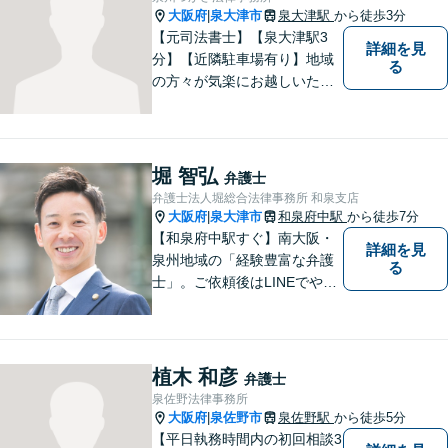
大阪府
泉大津市
泉大津駅
から徒歩3分
|
【元司法書士】【泉大津駅3
詳細を見
分】【近隣駐車場有り】地域
る
の方々が気楽にお越しいただ
ける法律事務所を目指してお
ります。どのような小さなお
悩みでも、弁護士に依頼する
かどうかも含めて、まずはお
堀 智弘
弁護士
気軽にご相談ください。
弁護士法人堀総合法律事務所 和泉支店
大阪府
泉大津市
和泉府中駅
から徒歩7分
|
【和泉府中駅すぐ】南大阪・
詳細を見
泉州地域の「経験豊富な弁護
る
士」。ご依頼後はLINEでやり
取り可能。4名の弁護士が在
籍。全案件を複数の弁護士で
担当する安心のサポート体
制。グループ会社に税理士法
植木 和彦
弁護士
人・社労士事務所・不動産会
泉佐野法律事務所
社があり問題を丸ごと解決！
大阪府
泉佐野市
泉佐野駅
から徒歩5分
|
【平日執務時間内の初回相談3