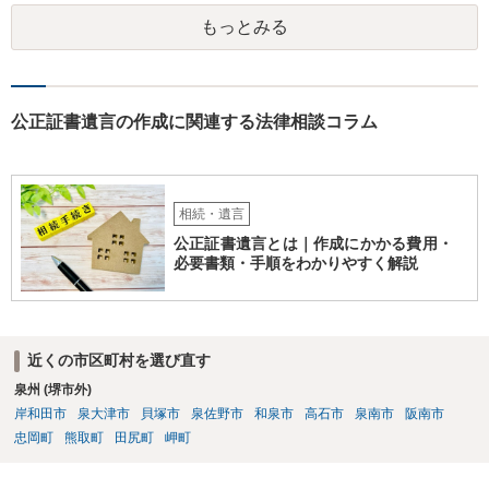
がいれば、全員で会社を辞めて新たな会社を立ち上げることも考えら
もっとみる
れます。 それか、しばらく我慢して、社長が没した後に相続人から承
継させるしかないように思えます。 私見ながらご参考まで。
公正証書遺言の作成に関連する法律相談コラム
相続・遺言
公正証書遺言とは｜作成にかかる費用・
必要書類・手順をわかりやすく解説
近くの市区町村を選び直す
泉州 (堺市外)
岸和田市
泉大津市
貝塚市
泉佐野市
和泉市
高石市
泉南市
阪南市
忠岡町
熊取町
田尻町
岬町