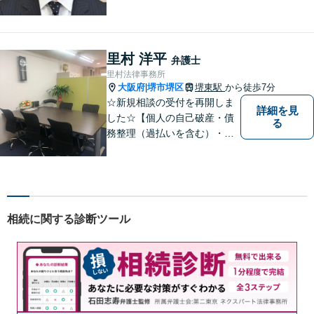
離婚、相続、借金問題の初回
相談料は無料です。親身にな
ってご相談に乗ります。
里村 洋平
弁護士
里村法律事務所
大阪府
堺市堺区
堺東駅
から徒歩7分
|
☆新規相談の受付を再開しま
詳細を見
した☆【個人の自己破産・債
る
務整理（過払いを含む）・法
人の破産・刑事事件・交通事
故を主に取扱い】【債務関
係・刑事事件・交通事故は初
回相談無料（特に時間制限は
ありません）】【堺東徒歩７
相続に関する診断ツール
分】【分割払い・法テラス利
用もご相談下さい】