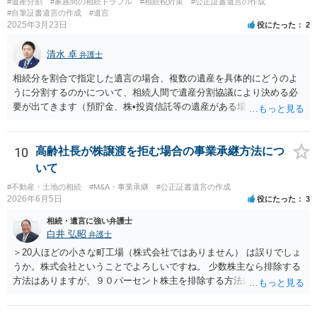
#遺産分割
#家族間の相続トラブル
#相続税対策
#公正証書遺言の作成
るのであれば、貴方から進捗状況等の説明を求める余地はあります。
#自筆証書遺言の作成
#遺言
他方で、その弁護士が兄の依頼を受けた弁護士である場合には、兄の
2025年3月23日
役にたった
2
代理人という立場になりますので、貴方や母親に対して当然に進捗状
況を報告する義務があるとは限りません。また、親族間で利害対立が
清水 卓
弁護士
ある可能性がある場合、守秘義務や本人意思確認の観点から、委任状
があるとしても直ちに内容を開示しないこともあり得ます。 公正証書
相続分を割合で指定した遺言の場合、複数の遺産を具体的にどうのよ
遺言が作成済みである場合でも、生前にその存在や内容を誰に開示す
うに分割するのかについて、相続人間で遺産分割協議により決める必
るかは、基本的には遺言者本人の意思による問題です。まずは、母親
要が出てきます（預貯金、株•投資信託等の遺産がある場合に、どの遺
本人から弁護士に対し、「娘に進捗状況及び公正証書遺言の作成有
産についても相続分の割合で分けるのか、預貯金はある相続人に、株•
無・内容について説明してよい」旨を明確に伝えてもらい、委任状の
投資信託は他の相続人にというような分け方をするのか等について
写しを添付して、期限を区切って書面で回答を求めることが考えられ
は、相続人間で遺産分割協議により決める必要があります）。
10
高齢社長が株譲渡を拒む場合の事業承継方法につ
ます。それでも回答がない場合には、母親本人の意思能力や真意、兄
いて
による不当な関与の有無も含めて、別の弁護士に資料（遺言書案、委
#不動産・土地の相続
#M&A・事業承継
#公正証書遺言の作成
任状、母親の発言内容、弁護士との連絡履歴、兄とのやり取り等）を
2026年6月5日
役にたった
3
示して相談した方がよいように思います。
相続・遺言に強い弁護士
白井 弘昭
弁護士
＞20人ほどの小さな町工場（株式会社ではありません） は誤りでしょ
うか。株式会社ということでよろしいですね。 少数株主なら排除する
方法はありますが、９０パーセント株主を排除する方法は現実的にあ
りません。 事業承継や株譲渡を進めるには、社員全員で本人を説得す
るか、家族を説得して承継させるかしかないでしょう。 また、出資者