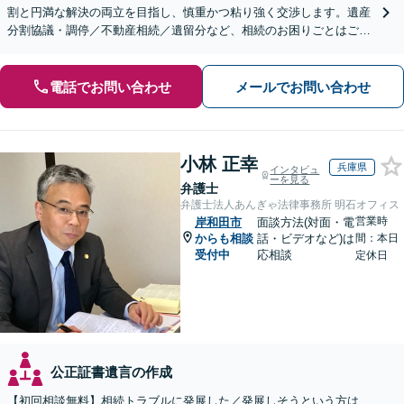
割と円満な解決の両立を目指し、慎重かつ粘り強く交渉します。遺産
分割協議・調停／不動産相続／遺留分など、相続のお困りごとはご相
談ください。遺言書など生前対策にも注力【初回相談無料】
電話でお問い合わせ
メールでお問い合わせ
小林 正幸
兵庫県
インタビュ
ーを見る
弁護士
弁護士法人あんぎゃ法律事務所 明石オフィス
営業時
岸和田市
面談方法(対面・電
からも相談
話・ビデオなど)は
間：本日
受付中
応相談
定休日
公正証書遺言の作成
【初回相談無料】相続トラブルに発展した／発展しそうという方は、