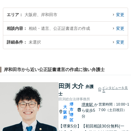
エリア
大阪府、岸和田市
変更
相談内容
相続・遺言、公正証書遺言の作成
変更
詳細条件
未選択
変更
岸和田市から近い公正証書遺言の作成に強い弁護士
田渕 大介
弁護
インタビューを見
る
士
田渕総合法律事務所
堺
堺東駅
か
営業時間：10:00~1
大
市
7:00（土日祝日）
ら徒歩5
阪
|
堺
分
府
区
【堺東5分】【初回相談30分無料(一