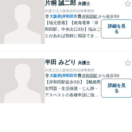
片桐 誠二郎
はお一人で抱えず、ぜひ弁護
弁護士
士へご相談ください【完全個
弁護士法人阪南合同法律事務所
室】
大阪府
岸和田市
岸和田駅
から徒歩3分
|
【地元密着】【南海電車「岸
詳細を見
和田駅」中央出口3分】悩みご
る
とがあれば気軽に相談でき
る“町医者的な弁護士”を目指
しています。身体の不調を感
じたらかかりつけの医師に診
半田 みどり
てもらうように、どうぞお気
弁護士
軽にご相談ください。
弁護士法人阪南合同法律事務所
大阪府
岸和田市
岸和田駅
から徒歩3分
|
【岸和田駅徒歩3分】【離婚男
詳細を見
女問題・生活保護・じん肺・
る
アスベストの各種申請に強
み】DV・モラハラを立証し、
被害者の権利を守れるよう、
最大限の努力をしてまいりま
す。お困りごとがあれば、お
気軽にご相談ください。