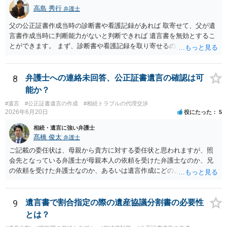
高島 秀行
弁護士
父の公正証書作成当時の診断書や看護記録があれば 取寄せて、父が遺
言書作成当時に判断能力がないと判断できれば 遺言書を無効とするこ
とができます。 まず、診断書や看護記録を取り寄せるのが重要となり
ます。 ご自分で取り寄せるか、弁護士に取り寄せてもらうかしたらよ
いと思います。
8
弁護士への連絡未回答、公正証書遺言の確認は可
能か？
#遺言
#公正証書遺言の作成
#相続トラブルの代理交渉
2026年6月20日
役にたった
5
相続・遺言に強い弁護士
髙橋 俊太
弁護士
ご記載の委任状は、母親から貴方に対する委任状と思われますが、照
会先となっている弁護士が母親本人の依頼を受けた弁護士なのか、兄
の依頼を受けた弁護士なのか、あるいは遺言作成にどのような立場で
関与しているのかによって、説明を求められる範囲は変わり得るもの
と思われます。 仮に、その弁護士が母親本人から依頼を受けているの
であれば、母親本人に対する報告義務が問題となります。母親が貴方
9
遺言書で割合指定の際の遺産協議分割書の必要性
に一任する旨を明確に伝えており、委任状の内容にも、弁護士との連
とは？
絡、進捗確認、公正証書遺言の作成有無や控えの確認等が含まれてい