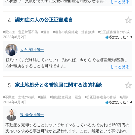
の状態で、父親がその子に父親の全財産を相続させる旨の公正証書遺
言を残した場合、一旦は子が父親の全財産を相続することになります
が、再婚相手の遺留分を侵害しているため、再婚相手から相続人
（子）に対して遺留分侵害額請求権が行使される可能性があります。
4
認知症の人の公正証書遺言
お悩みのようであれば、問題の当事者であるお父様本人がお住まい
の地域等の弁護士に直接相談してみるのが望ましいように思います。
#認知症・意思疎通不能
#遺言
#遺言の真偽鑑定・遺言無効
#公正証書遺言の作成
【参考】民法 （遺留分侵害額の請求） 第千四十六条 遺留分権利者及
2023年6月2日
役にたった
3
びその承継人は、受遺者（特定財産承継遺言により財産を承継し又は
相続分の指定を受けた相続人を含む。以下この章において同じ。）又
大石 誠
弁護士
は受贈者に対し、遺留分侵害額に相当する金銭の支払を請求すること
裁判中（まだ終結していない）であれば、今からでも遺言無効確認に
ができる。
方針転換をすることも可能ですよ。
5
家土地処分と名誉挽回に関する法的相談
#不動産・土地の相続
#協議
#相続財産調査・鑑定
#公正証書遺言の作成
#調停
2024年4月9日
役にたった
4
泉 亮介
弁護士
不動産を売却することについてサインをしているのであれば150万円の
支払いを求める事は可能かと思われます。また、離婚という事であれ