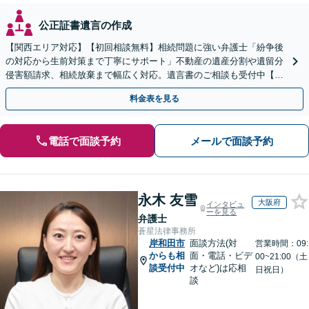
公正証書遺言の作成
【関西エリア対応】【初回相談無料】相続問題に強い弁護士「紛争後
の対応から生前対策まで丁寧にサポート」不動産の遺産分割や遺留分
侵害額請求、相続放棄まで幅広く対応。遺言書のご相談も受付中【夜
間・休日面談可】【WEB面談】【完全個室】
料金表を見る
電話で面談予約
メールで面談予約
永木 友雪
大阪府
インタビュ
ーを見る
弁護士
蒼星法律事務所
岸和田市
面談方法(対
営業時間：09:
からも相
面・電話・ビデ
00~21:00（土
談受付中
オなど)は応相
日祝日）
談