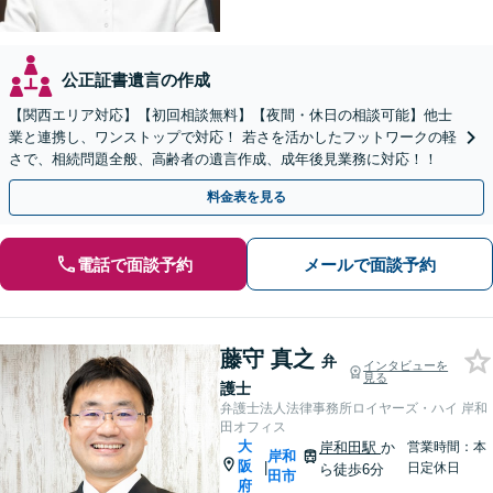
公正証書遺言の作成
【関西エリア対応】【初回相談無料】【夜間・休日の相談可能】他士
業と連携し、ワンストップで対応！ 若さを活かしたフットワークの軽
さで、相続問題全般、高齢者の遺言作成、成年後見業務に対応！！
料金表を見る
電話で面談予約
メールで面談予約
藤守 真之
弁
インタビューを
見る
護士
弁護士法人法律事務所ロイヤーズ・ハイ 岸和
田オフィス
大
岸和田駅
か
営業時間：本
岸和
阪
|
日定休日
ら徒歩6分
田市
府