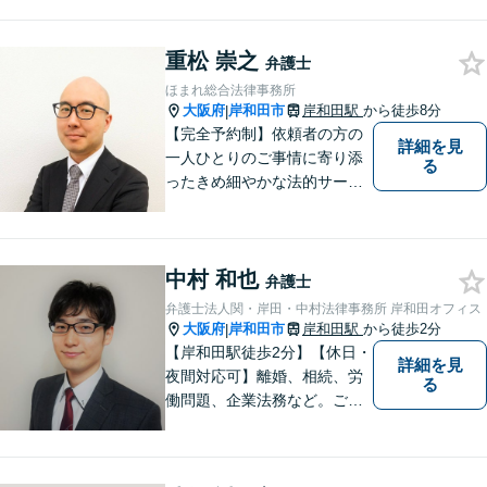
重松 崇之
弁護士
ほまれ総合法律事務所
大阪府
岸和田市
岸和田駅
から徒歩8分
|
【完全予約制】依頼者の方の
詳細を見
一人ひとりのご事情に寄り添
る
ったきめ細やかな法的サービ
スを心がけております。お困
りの方は、お気軽にご相談く
ださい。初回法律相談は３０
中村 和也
分無料です。
弁護士
弁護士法人関・岸田・中村法律事務所 岸和田オフィス
大阪府
岸和田市
岸和田駅
から徒歩2分
|
【岸和田駅徒歩2分】【休日・
詳細を見
夜間対応可】離婚、相続、労
る
働問題、企業法務など。ご依
頼者さまのお話を親身に伺
い、解決へ向けてベストな方
法をご提案いたします。不安