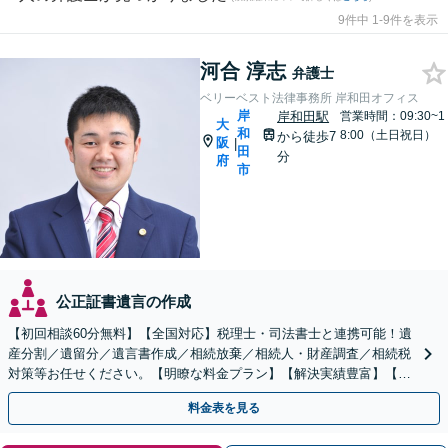
9件中 1-9件を表示
河合 淳志
弁護士
ベリーベスト法律事務所 岸和田オフィス
岸
岸和田駅
営業時間：09:30~1
大
和
8:00（土日祝日）
から徒歩7
阪
|
田
分
府
市
公正証書遺言の作成
【初回相談60分無料】【全国対応】税理士・司法書士と連携可能！遺
産分割／遺留分／遺言書作成／相続放棄／相続人・財産調査／相続税
対策等お任せください。【明瞭な料金プラン】【解決実績豊富】【電
話相談可】
料金表を見る