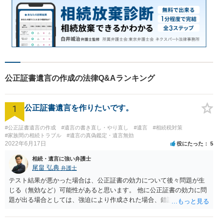
公正証書遺言の作成の法律Q&Aランキング
1
公正証書遺言を作りたいです。
#公正証書遺言の作成
#遺言の書き直し・やり直し
#遺言
#相続税対策
#家族間の相続トラブル
#遺言の真偽鑑定・遺言無効
2022年6月17日
役にたった
5
相続・遺言に強い弁護士
尾畠 弘典
弁護士
テスト結果が悪かった場合は、公正証書の効力について後々問題が生
じる（無効など）可能性があると思います。 他に公正証書の効力に問
題が出る場合としては、強迫により作成された場合、錯誤（勘違い）
の場合などがあります。 遺言の対象となる財産の多寡などにもよりま