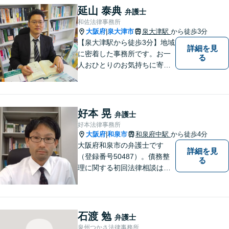
延山 泰典
弁護士
和佐法律事務所
大阪府
泉大津市
泉大津駅
から徒歩3分
|
【泉大津駅から徒歩3分】地域
詳細を見
に密着した事務所です。お一
る
人おひとりのお気持ちに寄り
添います。https://kazusa-law.
com/
好本 晃
弁護士
好本法律事務所
大阪府
和泉市
和泉府中駅
から徒歩4分
|
大阪府和泉市の弁護士です
詳細を見
（登録番号50487）。債務整
る
理に関する初回法律相談は無
料です。
石渡 勉
弁護士
泉州つかさ法律事務所