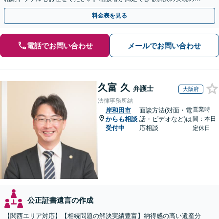
めに、他士業と連携し最善を尽くします【完全個室】
料金表を見る
電話でお問い合わせ
メールでお問い合わせ
久富 久
弁護士
大阪府
法律事務所結
営業時
岸和田市
面談方法(対面・電
からも相談
話・ビデオなど)は
間：本日
受付中
応相談
定休日
公正証書遺言の作成
【関西エリア対応】【相続問題の解決実績豊富】納得感の高い遺産分