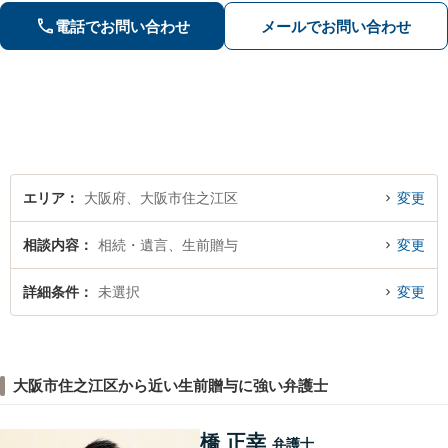
対応。ご家族様からのご依頼も受け付
電話でお問い合わせ
メールでお問い合わせ
け【夜間・土日対応可】
エリア
大阪府、大阪市住之江区
変更
相談内容
相続・遺言、生前贈与
変更
詳細条件
未選択
変更
大阪市住之江区から近い生前贈与に強い弁護士
橋 正幸
弁護士