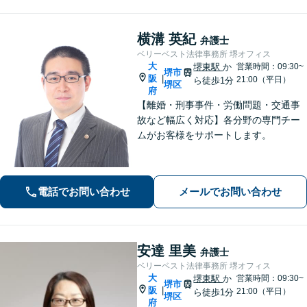
の相談可】
横溝 英紀
弁護士
ベリーベスト法律事務所 堺オフィス
大
堺東駅
か
営業時間：09:30~
堺市
阪
|
21:00（平日）
ら徒歩1分
堺区
府
【離婚・刑事事件・労働問題・交通事
故など幅広く対応】各分野の専門チー
ムがお客様をサポートします。
電話でお問い合わせ
メールでお問い合わせ
安達 里美
弁護士
ベリーベスト法律事務所 堺オフィス
大
堺東駅
か
営業時間：09:30~
堺市
阪
|
21:00（平日）
ら徒歩1分
堺区
府