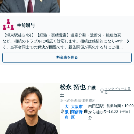
生前贈与
【堺東駅徒歩4分】【経験・実績豊富】遺産分割・遺留分・相続放棄
など、相続のトラブルに幅広く対応します。相続は感情的になりやす
く、当事者同士での解決が困難です。親族関係が悪化する前にご相談
ください。【夜間・休日対応可能】【完全個室完備】
料金表を見る
松永 拓也
弁護
インタビューを見
る
士
あべの帝西法律事務所
南田辺駅
営業時間：10:00
大
大阪市
~18:00（平日）
阪
阿倍野
から徒歩5
|
府
区
分