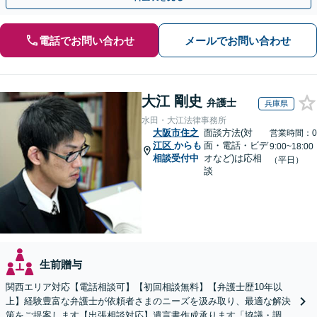
電話でお問い合わせ
メールでお問い合わせ
大江 剛史
弁護士
兵庫県
水田・大江法律事務所
大阪市住之
面談方法(対
営業時間：0
江区
からも
面・電話・ビデ
9:00~18:00
相談受付中
オなど)は応相
（平日）
談
生前贈与
関西エリア対応【電話相談可】【初回相談無料】【弁護士歴10年以
上】経験豊富な弁護士が依頼者さまのニーズを汲み取り、最適な解決
策をご提案します【出張相談対応】遺言書作成承ります「協議・調