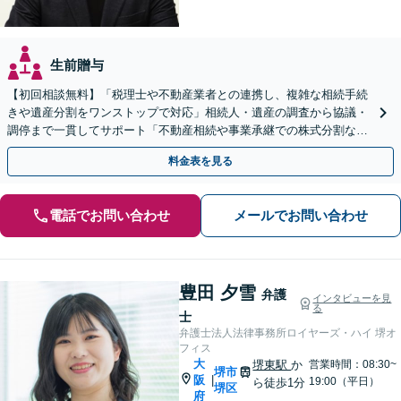
生前贈与
【初回相談無料】「税理士や不動産業者との連携し、複雑な相続手続
きや遺産分割をワンストップで対応」相続人・遺産の調査から協議・
調停まで一貫してサポート「不動産相続や事業承継での株式分割など
豊富な経験」【完全個室対応】【休日・夜間相談可】
料金表を見る
電話でお問い合わせ
メールでお問い合わせ
豊田 夕雪
弁護
インタビューを見
る
士
弁護士法人法律事務所ロイヤーズ・ハイ 堺オ
フィス
大
堺東駅
か
営業時間：08:30~
堺市
阪
|
19:00（平日）
ら徒歩1分
堺区
府