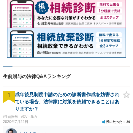
生前贈与の法律Q&Aランキング
1
成年後見制度申請のための診断書作成を妨害され
ている場合、法律家に対策を依頼できることはあ
りますか？
#生前贈与
#DV・暴力
2020年7月22日
役にたった
30