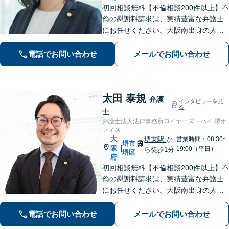
初回相談無料【不倫相談200件以上】不
倫の慰謝料請求は、実績豊富な弁護士
にお任せください。大阪南出身の人情
派弁護士が対応【交通事故も強い】交
通事故に遭われてお困りの方はお気軽
電話でお問い合わせ
メールでお問い合わせ
にお電話ください【当日／夜間／休日
の相談可】
太田 泰規
弁護
インタビューを見
る
士
弁護士法人法律事務所ロイヤーズ・ハイ 堺オ
フィス
大
堺東駅
か
営業時間：08:30~
堺市
阪
|
19:00（平日）
ら徒歩1分
堺区
府
初回相談無料【不倫相談200件以上】不
倫の慰謝料請求は、実績豊富な弁護士
にお任せください。大阪南出身の人情
派弁護士が対応【交通事故も強い】交
通事故に遭われてお困りの方はお気軽
電話でお問い合わせ
メールでお問い合わせ
にお電話ください【当日／夜間／休日