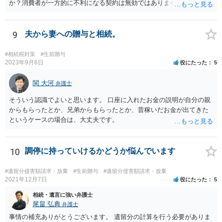
か？消費者が一方的に不利になる契約は無効ではありませんか？
着手金は、前の弁護士が倒れるまでにやった仕事に応じて清算する義
務があると思います。 倒れた弁護士が所属する弁護士会に相談さ
れた方がよいと思います。 倒れた弁護士は脳梗塞で倒れたようで
9
夫から妻への贈与と相続。
すが、 判断能力があり、復代理を倒れた弁護士の判断で復代理を
選任したのか 即ち、復代理人の選任は有効なのかという問題もあ
#相続税対策
#生前贈与
ると思います。
2023年9月6日
役にたった
5
関 大河
弁護士
そういう認識でよいと思います。 口座に入れたお金の説明が自分の親
からもらったとか、兄弟からもらったとか、昔稼いだお金が出てきた
というケースの場合は、大丈夫です。
10
調停に持っていけるかどうか悩んでいます
#遺留分侵害額請求・放棄
#生前贈与
#遺留分侵害額請求・放棄
2021年12月7日
役にたった
5
相続・遺言に強い弁護士
尾畠 弘典
弁護士
事情の補充ありがとうございます。 遺留分の計算を行う必要がありま