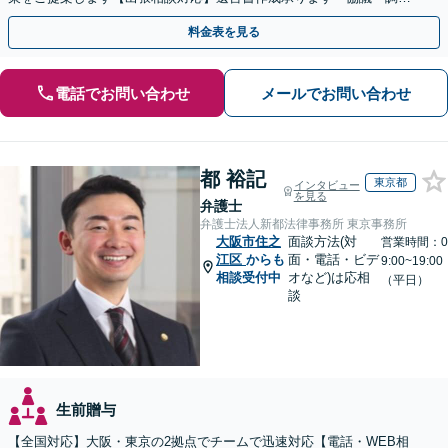
停・審判どの段階でも相談OK」【分割・後払い利用可】
料金表を見る
電話でお問い合わせ
メールでお問い合わせ
都 裕記
東京都
インタビュー
を見る
弁護士
弁護士法人新都法律事務所 東京事務所
大阪市住之
面談方法(対
営業時間：0
江区
からも
面・電話・ビデ
9:00~19:00
相談受付中
オなど)は応相
（平日）
談
生前贈与
【全国対応】大阪・東京の2拠点でチームで迅速対応【電話・WEB相