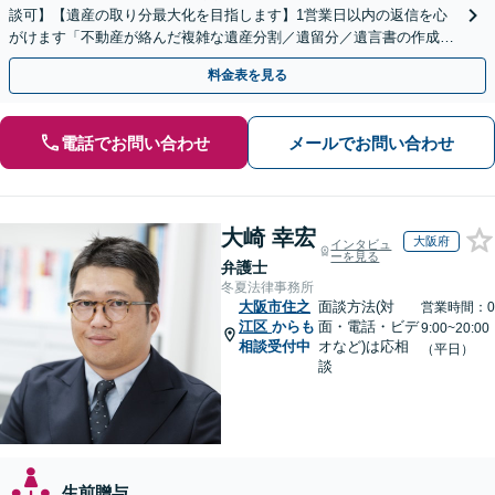
談可】【遺産の取り分最大化を目指します】1営業日以内の返信を心
がけます「不動産が絡んだ複雑な遺産分割／遺留分／遺言書の作成・
執行／事業承継など、お任せください」【休日相談あり】
料金表を見る
電話でお問い合わせ
メールでお問い合わせ
大崎 幸宏
大阪府
インタビュ
ーを見る
弁護士
冬夏法律事務所
大阪市住之
面談方法(対
営業時間：0
江区
からも
面・電話・ビデ
9:00~20:00
相談受付中
オなど)は応相
（平日）
談
生前贈与