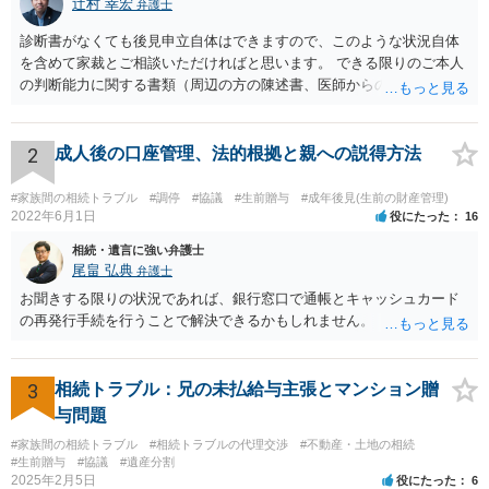
辻村 幸宏
弁護士
診断書がなくても後見申立自体はできますので、このような状況自体
を含めて家裁とご相談いただければと思います。 できる限りのご本人
の判断能力に関する書類（周辺の方の陳述書、医師からの聴取書等）
を整え、家裁の鑑定を経る前提で鑑定費用の予納金を用意し、申立て
をしていただければそこから先は進むのではないかと存じます。 ま
た、Aさんの意向を酌みすぎるあまりに後見申立ができない状況にして
2
成人後の口座管理、法的根拠と親への説得方法
いる施設の問題もありますので、当該地域の地域包括支援センターに
ご相談されるのもひとつの方法です。
#家族間の相続トラブル
#調停
#協議
#生前贈与
#成年後見(生前の財産管理)
2022年6月1日
役にたった
16
相続・遺言に強い弁護士
尾畠 弘典
弁護士
お聞きする限りの状況であれば、銀行窓口で通帳とキャッシュカード
の再発行手続を行うことで解決できるかもしれません。
3
相続トラブル：兄の未払給与主張とマンション贈
与問題
#家族間の相続トラブル
#相続トラブルの代理交渉
#不動産・土地の相続
#生前贈与
#協議
#遺産分割
2025年2月5日
役にたった
6