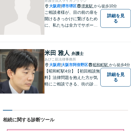
弁護士法人ライカブリッジ
します。【夜間土日祝可】
大阪府
堺市堺区
堺東駅
から徒歩10分
|
ご相談者様が、目の前の扉を
詳細を見
開けるきっかけに繋げるため
る
に、私たちは全力でサポート
させていただきます。お悩み
の方は、一人で抱え込まずお
気軽にご相談ください。
米田 雅人
弁護士
あびこ筋法律事務所
大阪府
大阪市阿倍野区
昭和町駅
から徒歩4分
|
【昭和町駅4分】【初回相談無
詳細を見
料】法律問題を抱えた方が気
る
軽にご相談できる、街の診療
所のような親しみやすい環境
づくりをしております。離婚/
相続/不動産/債務整理など幅広
い分野に対応しております。
お気軽にご相談ください。
相続に関する診断ツール
【夜間・休日対応可】