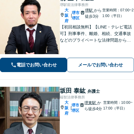
堺駅前法律事務所
大
堺駅
から
営業時間：07:00~2
堺市
阪
|
1:00（平日）
徒歩3分
堺区
府
【初回相談無料】【LINE・テレビ電話
可】刑事事件、離婚、相続、交通事故
などのプライベートな法律問題から、
契約書レビューなどの企業法務や学校
法務、プロスポーツ選手の相談まで幅
広く対応。トラブル解決のための身近
電話でお問い合わせ
メールでお問い合わせ
な相談相手として、お気軽にご連絡く
ださい。
坂田 泰紘
弁護士
福智法律事務所
大
堺東駅
か
営業時間：10:00~
堺市
阪
|
17:00（平日）
ら徒歩4分
堺区
府