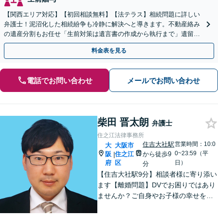
【関西エリア対応】【初回相談無料】【法テラス】相続問題に詳しい
弁護士！泥沼化した相続紛争も冷静に解決へと導きます。不動産絡み
の遺産分割もお任せ「生前対策は遺言書の作成から執行まで」遺留分
侵害額請求に詳しい【夜間・休日面談】【電話相談可】
料金表を見る
電話でお問い合わせ
メールでお問い合わせ
柴田 晋太朗
弁護士
住之江法律事務所
住吉大社駅
営業時間：10:0
大
大阪市
0~23:59（平
阪
住之江
から徒歩9
|
府
区
日）
分
【住吉大社駅9分】相談者様に寄り添い
ます【離婚問題】DVでお困りではあり
ませんか？ご自身やお子様の幸せを考
えたサポートを提供【刑事事件】無罪
の証明や示談交渉などスピーディーに