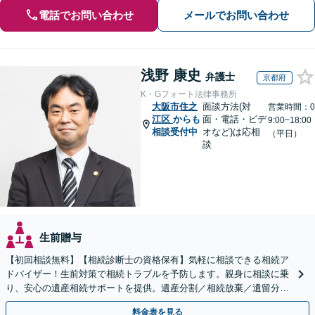
電話でお問い合わせ
メールでお問い合わせ
浅野 康史
弁護士
京都府
K・Gフォート法律事務所
大阪市住之
面談方法(対
営業時間：0
江区
からも
面・電話・ビデ
9:00~18:00
相談受付中
オなど)は応相
（平日）
談
生前贈与
【初回相談無料】【相続診断士の資格保有】気軽に相談できる相続ア
ドバイザー！生前対策で相続トラブルを予防します。親身に相談に乗
り、安心の遺産相続サポートを提供。遺産分割／相続放棄／遺留分も
お任せ！【出張サポート】【完全個室】【丸太町駅6分】
料金表を見る