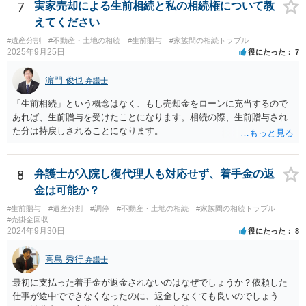
産を信託口に移し、受託者（信頼できる友人や専門職）に管理させ、
7
実家売却による生前相続と私の相続権について教
・生存中はあなたの生活費・介護費に優先充当 ・残余を友人や慈善団
えてください
体へ と使途を厳格に指定。相続ではなく信託帰属になるため、子の関
#遺産分割
#不動産・土地の相続
#生前贈与
#家族間の相続トラブル
与を大きく排除できます。 ②遺言＋生命保険の組合せ 生活資金は手元
2025年9月25日
役にたった
7
に残し、余剰資金で受取人を友人・団体にした保険を活用。保険金は
相続財産とは別枠で、遺留分対策にも有効と思われます。 ③負担付死
濵門 俊也
弁護士
因贈与 「介護・見守り等を条件に、死亡時に財産を渡す」契約。条件
不履行なら無効にでき、老後の安心を担保できます。 ④ 寄附予約＋解
「生前相続」という概念はなく、もし売却金をローンに充当するので
除条件 慈善団体への寄附を予約しつつ、資金不足時は解除できる条項
あれば、生前贈与を受けたことになります。相続の際、生前贈与され
を設定。 などがあり得るかと思われます。
た分は持戻しされることになります。
8
弁護士が入院し復代理人も対応せず、着手金の返
金は可能か？
#生前贈与
#遺産分割
#調停
#不動産・土地の相続
#家族間の相続トラブル
#売掛金回収
2024年9月30日
役にたった
8
高島 秀行
弁護士
最初に支払った着手金が返金されないのはなぜでしょうか？依頼した
仕事が途中でできなくなったのに、返金しなくても良いのでしょう