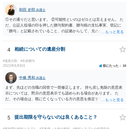
和田 史郎
弁護士
①その通りだと思います。 ②可能性といのはゼロとは言えません。 た
だ、公証人役場の印を押した贈与契約書、贈与税の支払事実、登記に
「贈与」と記載されていること、の証拠からして、兄の主張は通らな
いようには思います。 ③④その通りだと思います。 話し合いで折り合
わなければ、遺産分割調停を申し立てて進めるのがベターのような気
がしますね。
4
相続についての遺産分割
#遺産分割
#生前贈与
2022年6月8日
役にたった
10
中條 秀和
弁護士
まず、先ほどの当職の回答で一部修正します。 持ち戻し免除の意思表
示については、黙示の意思表示でも認められる場合があります。 た
だ、その場合は、既に亡くなっている方の意思を推定することになり
ますので、なかなか立証のハードルは高いと思われます。それゆえ、
持ち戻し免除の意思表示は書面で明確にしておいていただくべきとい
う結論は変わりません。 誤解を与えるような回答でした。失礼しまし
5
提出期限を守らないのは良くあること？
た。 文言については、「〇〇に対する生前贈与による特別受益の持ち
戻しをすべて免除する」というのがオーソドックスなものですが、ご
#家族間の相続トラブル
#不動産・土地の相続
#相続トラブルの代理交渉