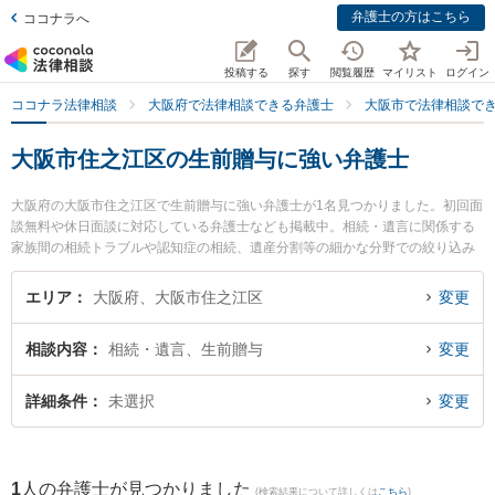
弁護士の方はこちら
ココナラへ
投稿する
探す
閲覧履歴
マイリスト
ログイン
ココナラ法律相談
大阪府で法律相談できる弁護士
大阪市で法律相談で
大阪市住之江区の生前贈与に強い弁護士
大阪府の大阪市住之江区で生前贈与に強い弁護士が1名見つかりました。初回面
談無料や休日面談に対応している弁護士なども掲載中。相続・遺言に関係する
家族間の相続トラブルや認知症の相続、遺産分割等の細かな分野での絞り込み
検索もでき便利です。特に住之江法律事務所の柴田 晋太朗弁護士のプロフィー
ル情報や弁護士費用、強みなどが注目されています。『大阪市住之江区で土日
エリア
大阪府、大阪市住之江区
変更
や夜間に発生した生前贈与のトラブルを今すぐに弁護士に相談したい』『生前
贈与のトラブル解決の実績豊富な近くの弁護士を検索したい』『初回相談無料
相談内容
相続・遺言、生前贈与
変更
で生前贈与を法律相談できる大阪市住之江区内の弁護士に相談予約したい』な
どでお困りの相談者さんにおすすめです。
詳細条件
未選択
変更
1
人の弁護士が見つかりました
(検索結果について詳しくは
こちら
)