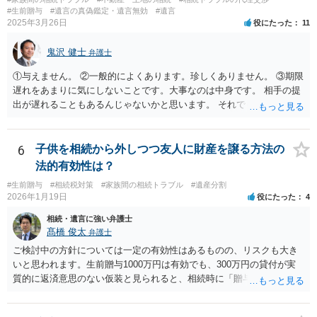
心配ならば、弁護士のところに行って、特別受益となりそうな贈与に
#生前贈与
#遺言の真偽鑑定・遺言無効
#遺言
2025年3月26日
役にたった
11
ついて説明した上で、適切な文言についてご相談してみてはいかがで
しょうか。
鬼沢 健士
弁護士
①与えません。 ②一般的によくあります。珍しくありません。 ③期限
遅れをあまりに気にしないことです。大事なのは中身です。 相手の提
出が遅れることもあるんじゃないかと思います。 それでもあなた有利
にはなりません。
6
子供を相続から外しつつ友人に財産を譲る方法の
法的有効性は？
#生前贈与
#相続税対策
#家族間の相続トラブル
#遺産分割
2026年1月19日
役にたった
4
相続・遺言に強い弁護士
髙橋 俊太
弁護士
ご検討中の方針については一定の有効性はあるものの、リスクも大き
いと思われます。生前贈与1000万円は有効でも、300万円の貸付が実
質的に返済意思のない仮装と見られると、相続時に「贈与」と評価さ
れ、子から遺留分侵害額請求を受ける可能性があります。 その他の方
法として考えられるものとしては、 ①信託（家族信託・目的信託） 財