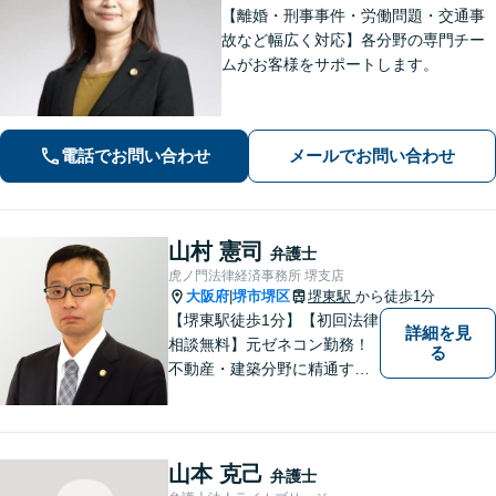
【離婚・刑事事件・労働問題・交通事
故など幅広く対応】各分野の専門チー
ムがお客様をサポートします。
電話でお問い合わせ
メールでお問い合わせ
山村 憲司
弁護士
虎ノ門法律経済事務所 堺支店
大阪府
堺市堺区
堺東駅
から徒歩1分
|
【堺東駅徒歩1分】【初回法律
詳細を見
相談無料】元ゼネコン勤務！
る
不動産・建築分野に精通する
弁護士。その他、遺産相続・
労働問題・債権回収など多岐
にわたる事案に対応可能で
す！全国の支店ネットワーク
山本 克己
弁護士
を活かし、迅速な解決を目指