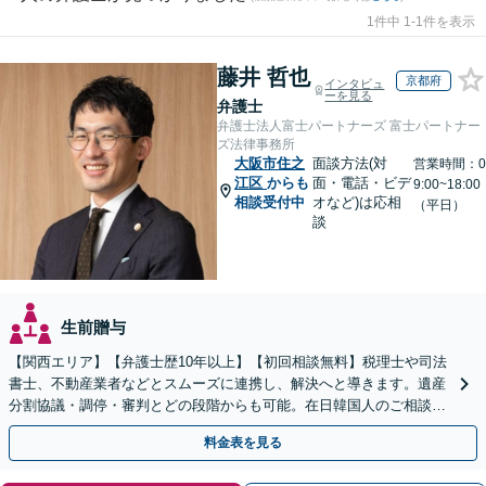
1件中 1-1件を表示
藤井 哲也
京都府
インタビュ
ーを見る
弁護士
弁護士法人富士パートナーズ 富士パートナー
ズ法律事務所
大阪市住之
面談方法(対
営業時間：0
江区
からも
面・電話・ビデ
9:00~18:00
相談受付中
オなど)は応相
（平日）
談
生前贈与
【関西エリア】【弁護士歴10年以上】【初回相談無料】税理士や司法
書士、不動産業者などとスムーズに連携し、解決へと導きます。遺産
分割協議・調停・審判とどの段階からも可能。在日韓国人のご相談も
対応しております【休日・夜間相談可】
料金表を見る