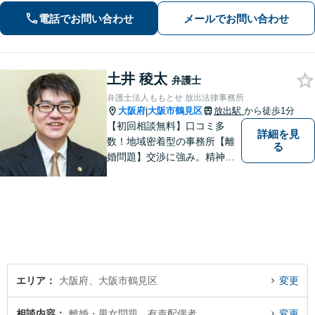
きるだけ早期にご相談頂けると助かり
電話でお問い合わせ
メールでお問い合わせ
ます。法律問題だけではないトータル
サポートを目指します【セカンドオピ
ニオン可】
土井 稜太
弁護士
弁護士法人ももとせ 放出法律事務所
大阪府
大阪市鶴見区
放出駅
から徒歩1分
|
【初回相談無料】口コミ多
詳細を見
数！地域密着型の事務所【離
る
婚問題】交渉に強み。精神的
な負担が少しでも軽くなるよ
う、寄り添いの姿勢で事件解
決に臨みます【相続・遺言】
迅速かつ丁寧な対応を心が
け、満足度の高い解決を目指
します【放出駅1分】
エリア
大阪府、大阪市鶴見区
変更
相談内容
離婚・男女問題、有責配偶者
変更