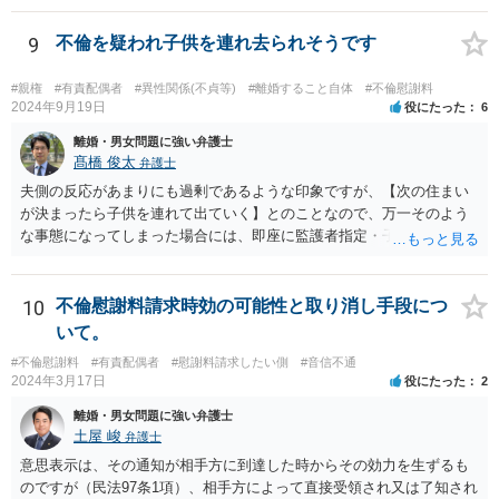
ている裁判例もありますので、担当弁護士に確認してみるとよいでし
ょう。 ＞・この事実が何か今回の裁判に影響することはあるのでしょ
9
不倫を疑われ子供を連れ去られそうです
うか？ 提訴時に請求している慰謝料額がいくらであるかにもよります
が、不貞が継続している事実自体は、上記のとおり増額事由になり得
#親権
#有責配偶者
#異性関係(不貞等)
#離婚すること自体
#不倫慰謝料
るので、請求を拡張するか、現状の請求額が認容されやすいように今
2024年9月19日
役にたった
6
後の攻防で主張立証していくことになるでしょう。方針について、担
離婚・男女問題に強い弁護士
当弁護士とよく相談してみるとよいと思います。
髙橋 俊太
弁護士
夫側の反応があまりにも過剰であるような印象ですが、【次の住まい
が決まったら子供を連れて出ていく】とのことなので、万一そのよう
な事態になってしまった場合には、即座に監護者指定・子の引渡しの
手続をとる必要がありますので、事前に心構えはしておいた方がよい
でしょう。 親権者や監護者の指定が争いになる場合、現在の実務では
「主たる監護者が父母いずれか」という基準で判断されます。具体的
10
不倫慰謝料請求時効の可能性と取り消し手段につ
には、子が生まれてから現在に至るまで、産休・育休取得の有無、子
いて。
の衣食住の世話、子の傷病時の看病等、保育園や習い事への対応など
#不倫慰謝料
#有責配偶者
#慰謝料請求したい側
#音信不通
に関する具体的（中心的）監護実績をもとにして、他方配偶者と比較
2024年3月17日
役にたった
2
して、自分が主として子を監護してきた者であるかどうかが重要にな
ります。【子供の監護は平日休日含めて8割私です。】ということでは
離婚・男女問題に強い弁護士
あるのですが、上記のとおり、様々な具体的な事情を踏まえて検討す
土屋 峻
弁護士
る必要があるので、最寄りの弁護士などに個別に相談することをお勧
意思表示は、その通知が相手方に到達した時からその効力を生ずるも
めいたします。
のですが（民法97条1項）、相手方によって直接受領され又は了知され