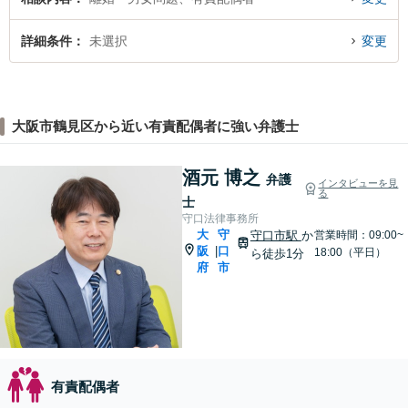
詳細条件
未選択
変更
大阪市鶴見区から近い有責配偶者に強い弁護士
酒元 博之
弁護
インタビューを見
る
士
守口法律事務所
大
守
守口市駅
か
営業時間：09:00~
阪
口
|
18:00（平日）
ら徒歩1分
府
市
有責配偶者