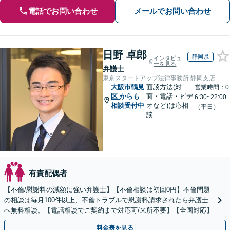
電話でお問い合わせ
メールでお問い合わせ
日野 卓郎
静岡県
インタビュ
ーを見る
弁護士
東京スタートアップ法律事務所 静岡支店
大阪市鶴見
面談方法(対
営業時間：0
区
からも
面・電話・ビデ
6:30~22:00
相談受付中
オなど)は応相
（平日）
談
有責配偶者
【不倫/慰謝料の減額に強い弁護士】【不倫相談は初回0円】不倫問題
の相談は毎月100件以上、不倫トラブルで慰謝料請求されたら弁護士
へ無料相談。【電話相談でご契約まで対応可/来所不要】【全国対応】
料金表を見る