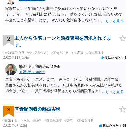
実際には、４年前にもう相手の身元はわかっていたから時効だと思
う、とか、 もし裁判所に呼ばれたら、嘘をつくわけにはいかないので
本当のことを話す、とか、 やんわり裁判自体しないように説得するの
がいいと思います。
2
主人から住宅ローンと婚姻費用を請求されてま
す。
#婚姻費用(別居中の生活費など)
#不倫慰謝料
#養育費
#有責配偶者
2023年11月15日
役にたった
8
離婚・男女問題に強い弁護士
加藤 善大
弁護士
ご質問ありがとうございます。 住宅ローンは、金融機関との間では、
旦那さんが支払義務を負います。 別居中も旦那さんが支払いを続けた
場合は、仮に、ご質問者様が旦那さんから婚姻費用を支払ってもらう
場合の本来の婚姻費用から、 旦那さんが支払っている住宅ローンの一
部の額を引いた額が婚姻費用として支払われることになることが多い
です。 また、離婚をする際の財産分与において考慮されることもあり
3
有責配偶者の離婚実現
ます。 他方、旦那さんが住宅ローンを支払わなくなってしまう場合が
あります。 その場合に、ご質問者様が、その後もご自宅に住み続けた
#離婚すること自体
#調停
#有責配偶者
#裁判
#不倫慰謝料
い場合は、実質的にご質問者様が住宅ローンをお支払になる必要が出
2022年6月22日
役にたった
15