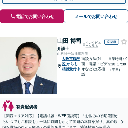
電話でお問い合わせ
メールでお問い合わせ
山田 博司
京都府
インタビュ
ーを見る
弁護士
山科総合法律事務所
大阪市鶴見
面談方法(対
営業時間：0
区
からも
面・電話・ビデ
9:30~17:30
相談受付中
オなど)は応相
（平日）
談
有責配偶者
【関西エリア対応】【電話相談・WEB面談可】「お悩みの初期段階か
らいつでもご相談を」一緒に時間をかけて問題の本質を探り、真の原
因を見極めながら解決への道筋を見つけます。協議離婚から調停、審