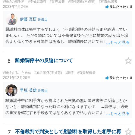
#離婚の慰謝料
#不倫慰謝料
#育児放棄
#異性関係(不貞等)
#有責配偶者
2023年7月24日
役にたった
8
伊藤 真悟
弁護士
慰謝料自体は発生するでしょう（不貞慰謝料の時効もまだ経過してい
ません）。 ただ金額については不倫発覚後ただちに離婚の話が出た場
合より低くできる可能性はあるし、離婚調停において有責配偶者の主
張がなされて場合に離婚原因は不倫ではなく、夫の育児拒否だという
主張は考えられます。 養育費なども含めて一度弁護士に相談すること
を勧めます。
6
離婚調停中の反論について
#離婚すること自体
#異性関係(不貞等)
#調停
#有責配偶者
2021年12月20日
役にたった
8
早坂 英雄
弁護士
離婚調停中に相手方から提出された根拠の無い陳述書等に反論しとか
ないと、離婚裁判になった時に不利になりますか？ →調停は、過去
の事実を確定する手続きではなくあくまで話し合いによる合意を目指
す手続きですので、反論の陳述書を出すことが必須というわけではあ
りません（口頭での説明でも十分だと思います）。但し、調停委員が
反論の陳述書を提出するように求めているときは別です。 また、反
7
不倫裁判で判決として慰謝料を取得した相手に再