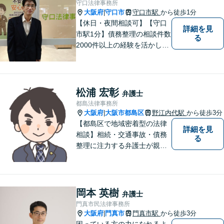
守口法律事務所
見駅2分】
大阪府
守口市
守口市駅
から徒歩1分
|
【休日・夜間相談可】【守口
詳細を見
市駅1分】債務整理の相談件数
る
2000件以上の経験を活かし、
依頼者様の法律問題を徹底的
にバックアップいたします。
どなたでも相談しやすく、依
頼者様が不安を抱かないよう
松浦 宏彰
弁護士
に、わかりやすく的確なアド
都島法律事務所
バイスを心がけております。
大阪府
大阪市都島区
野江内代駅
から徒歩3分
|
【都島区で地域密着型の法律
詳細を見
相談】相続・交通事故・債務
る
整理に注力する弁護士が親身
に対応。費用や手続きを明確
に説明し、あなたの不安を解
消します。大阪市都島区の皆
様、まずはお気軽にご連絡く
岡本 英樹
弁護士
ださい。初回面談予約受付中
門真市民法律事務所
大阪府
門真市
門真市駅
から徒歩3分
|
困っている方の力になれるよ