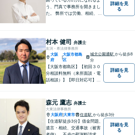
詳細を見
う、門真で事務所を開きまし
る
た。 弊所では労働、相続、離
婚、交通事故、不動産、破
産、中小企業法務その他様々
な法律相談を承っておりま
す。
村本 健司
弁護士
友渕・希法律事務所
城北公園通駅
から徒歩8
大阪
大阪市都島
|
府
区
分
【大阪市都島区】【初回３０
詳細を見
分相談料無料（来所面談・電
る
話相談）】【即日対応可】
【都島駅・城北公園通駅】
【高倉町三丁目バス停徒歩１
分】【当日・夜間・休日相談
森元 鷹志
弁護士
可】刑事事件/相続問題/離婚問
大東法律事務所
題など経験と知識をもとに、
大阪府
大東市
住道駅
から徒歩3分
|
依頼者様の不安を解消し、問
【住道駅徒歩3分】借金問題、
詳細を見
題解決へ導きます
遺言・相続、交通事故（被害
る
者側）、不貞の慰謝料請求は