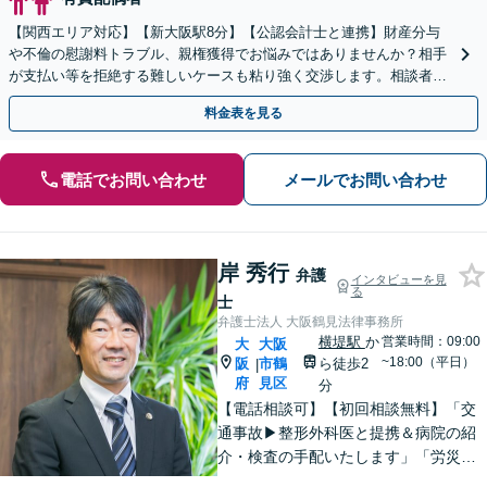
【関西エリア対応】【新大阪駅8分】【公認会計士と連携】財産分与
や不倫の慰謝料トラブル、親権獲得でお悩みではありませんか？相手
が支払い等を拒絶する難しいケースも粘り強く交渉します。相談者の
お気持ちに寄り添い、最後まで徹底サポート！
料金表を見る
電話でお問い合わせ
メールでお問い合わせ
岸 秀行
弁護
インタビューを見
る
士
弁護士法人 大阪鶴見法律事務所
横堤駅
か
営業時間：09:00
大
大阪
~18:00（平日）
阪
市鶴
ら徒歩2
|
府
見区
分
【電話相談可】【初回相談無料】「交
通事故▶︎整形外科医と提携＆病院の紹
介・検査の手配いたします」「労災の
後遺障害もお任せください」事故後で