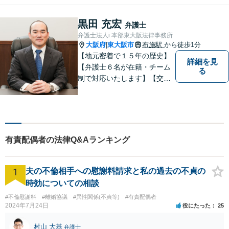
料】【布施駅すぐイオン布施
駅前店５階】お悩みは【弁護
黒田 充宏
弁護士
士法人ｉ 東大阪法律事務所】
弁護士法人i 本部東大阪法律事務所
におまかせください！
大阪府
東大阪市
布施駅
から徒歩1分
|
【地元密着で１５年の歴史】
詳細を見
【弁護士６名が在籍・チーム
る
制で対応いたします】【交通
事故、借金、相続、離婚、企
業法務・法人破産初回相談無
料】【布施駅すぐイオン布施
駅前店５階】 お悩みは【弁護
士法人ｉ 東大阪法律事務
有責配偶者の法律Q&Aランキング
所 】におまかせください！
1
夫の不倫相手への慰謝料請求と私の過去の不貞の
時効についての相談
#不倫慰謝料
#離婚協議
#異性関係(不貞等)
#有責配偶者
2024年7月24日
役にたった
25
村山 大基
弁護士