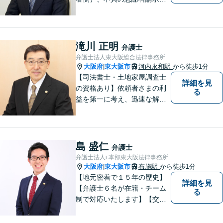
初回相談が無料。初めての方
でも安心して相談できるよう
に、丁寧な聞き取りとわかり
やすい説明を心がけておりま
滝川 正明
弁護士
す。お気軽にご相談くださ
弁護士法人東大阪総合法律事務所
い。
大阪府
東大阪市
河内永和駅
から徒歩1分
|
【司法書士・土地家屋調査士
詳細を見
の資格あり】依頼者さまの利
る
益を第一に考え、迅速な解決
を目指します。不貞慰謝料請
求や財産分与など幅広く対応
「明け渡し請求はお任せ／ス
ムーズな明け渡し請求で依頼
島 盛仁
弁護士
者さまの被害を最小限に抑え
弁護士法人i 本部東大阪法律事務所
る」
大阪府
東大阪市
布施駅
から徒歩1分
|
【地元密着で１５年の歴史】
詳細を見
【弁護士６名が在籍・チーム
る
制で対応いたします】【交通
事故、借金、相続、離婚、企
業法務・法人破産初回相談無