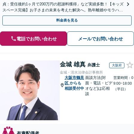
貞：受任後約1ヶ月で200万円の慰謝料獲得」など実績多数！【キッズ
スペース完備】お子さまの未来を考えた解決へ。熟年離婚やモラハラ
のご相談多数【Web面談・電話相談・夜間相談OK】
料金表を見る
電話でお問い合わせ
メールでお問い合わせ
金城 雄真
弁護士
大阪府
金城・清水法律会計事務所
大阪市鶴見
面談方法(対
営業時間：0
区
からも
面・電話・ビデ
9:00~18:00
相談受付中
オなど)は応相
（平日）
談
有責配偶者