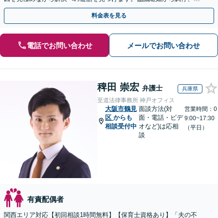
判、訴訟まで、離婚に関わる一連の手続きにすべて対応
料金表を見る
電話でお問い合わせ
メールでお問い合わせ
稗田 崇宏
弁護士
兵庫県
至道法律事務所 神戸オフィス
大阪市鶴見
面談方法(対
営業時間：0
区
からも
面・電話・ビデ
9:00~17:30
相談受付中
オなど)は応相
（平日）
談
有責配偶者
関西エリア対応【初回相談1時間無料】【保育士資格あり】「夫の不