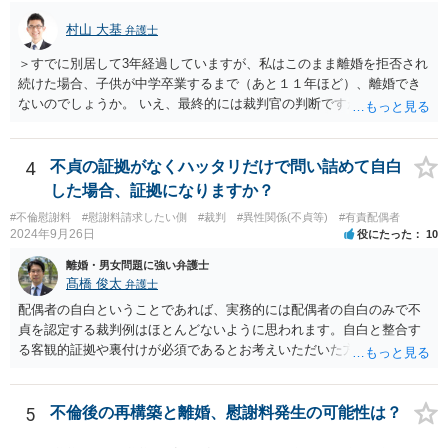
てくる可能性があります。 もし支払わない場合は、抵当権の実行とし
て、強制的にご自宅が売却されてしまう可能性があるからです。 可能
村山 大基
弁護士
であれば、婚姻費用の額、親権を取得するために現時点でしておくべ
＞すでに別居して3年経過していますが、私はこのまま離婚を拒否され
きこと等も含め、お近くの弁護士に直接相談して、アドバイス等を求
続けた場合、子供が中学卒業するまで（あと１１年ほど）、離婚でき
めることをお勧めします。
ないのでしょうか。 いえ、最終的には裁判官の判断ですが、現時点で
すでに同居期間の３倍以上別居していますし、 中学卒業するまで絶対
に離婚できない、ということもないと思います。 すでに依頼されてい
るということですし、例えば離婚後の養育費額について譲歩するなど
4
不貞の証拠がなくハッタリだけで問い詰めて自白
離婚の条件含めて、考えておられる通り打診してみると良いと思いま
した場合、証拠になりますか？
す。 また、調停で第三者を介して再度協議してみる、ということも考
#不倫慰謝料
#慰謝料請求したい側
#裁判
#異性関係(不貞等)
#有責配偶者
えられます。
2024年9月26日
役にたった
10
離婚・男女問題に強い弁護士
髙橋 俊太
弁護士
配偶者の自白ということであれば、実務的には配偶者の自白のみで不
貞を認定する裁判例はほとんどないように思われます。自白と整合す
る客観的証拠や裏付けが必須であるとお考えいただいた方がよいでし
ょう。
5
不倫後の再構築と離婚、慰謝料発生の可能性は？