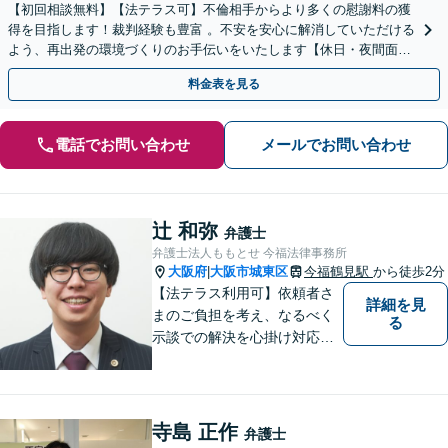
【初回相談無料】【法テラス可】不倫相手からより多くの慰謝料の獲
得を目指します！裁判経験も豊富 。不安を安心に解消していただける
よう、再出発の環境づくりのお手伝いをいたします【休日・夜間面談
可】【完全個室制】【子連れ相談可】【守口市駅1分】
料金表を見る
電話でお問い合わせ
メールでお問い合わせ
辻 和弥
弁護士
弁護士法人ももとせ 今福法律事務所
大阪府
大阪市城東区
今福鶴見駅
から徒歩2分
|
【法テラス利用可】依頼者さ
詳細を見
まのご負担を考え、なるべく
る
示談での解決を心掛け対応い
たします。コミュニケーショ
ン力と精神的なタフさが強
み。依頼者さまにとって身近
で頼れる弁護士を目指しま
寺島 正作
弁護士
す。【休日相談可】【今福鶴