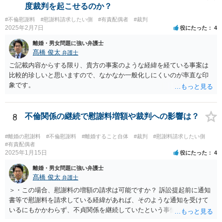
論しないからと言って直ちに離婚訴訟で不利になることはないと思い
度裁判を起こせるのか？
ます（離婚訴訟では反論が必要になってくると思いますが、調停段階
#不倫慰謝料
#慰謝料請求したい側
#有責配偶者
#裁判
からこちらの言い分や手の内を知らせることに余り意味はないように
2025年2月7日
役にたった
4
思います。）。
離婚・男女問題に強い弁護士
髙橋 俊太
弁護士
ご記載内容からする限り、貴方の事案のような経緯を経ている事案は
比較的珍しいと思いますので、なかなか一般化しにくいのが率直な印
象です。
8
不倫関係の継続で慰謝料増額や裁判への影響は？
#離婚の慰謝料
#不倫慰謝料
#離婚すること自体
#裁判
#慰謝料請求したい側
#有責配偶者
2025年1月15日
役にたった
4
離婚・男女問題に強い弁護士
髙橋 俊太
弁護士
＞・この場合、慰謝料の増額の請求は可能ですか？ 訴訟提起前に通知
書等で慰謝料を請求している経緯があれば、そのような通知を受けて
いるにもかかわらず、不貞関係を継続していたという事情は悪質性を
基礎付けるものであり、増額事由になり得ます。そのような判断をし