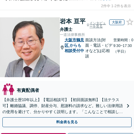
2件中 1-2件を表示
岩本 亘平
大阪府
インタビュ
ーを見る
弁護士
一道法律事務所
大阪市鶴見
面談方法(対
営業時間：0
区
からも
面・電話・ビデ
9:30~17:30
相談受付中
オなど)は応相
（平日）
談
有責配偶者
【弁護士歴10年以上】【電話相談可】【初回面談無料】【法テラス
可】離婚協議、調停、財産分与、慰謝料の請求など。難しい法律用語
の使用を避けて、分かりやすく説明します。「こんなことで相談して
も大丈夫？」と一人で悩まずに、まずはご相談ください
料金表を見る