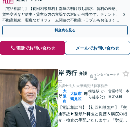
【電話相談可】【初回相談無料】部屋の明け渡し請求、賃料の未納、
賃料交渉など借主・貸主双方の立場での対応が可能です。テナント、
不動産相続、瑕疵などリフォーム関連の不動産トラブルもお任せくだ
さい【分割払い可】
料金表を見る
電話でお問い合わせ
メールでお問い合わせ
岸 秀行
弁護
インタビューを見
る
士
弁護士法人 大阪鶴見法律事務所
大
横堤駅
か
営業時間：本
大阪市
阪
|
日定休日
ら徒歩2分
鶴見区
府
【電話相談可】【初回相談無料】「交
通事故▶︎整形外科医と提携＆病院の紹
介・検査の手配いたします」「労災の
後遺障害もお任せください」事故後で