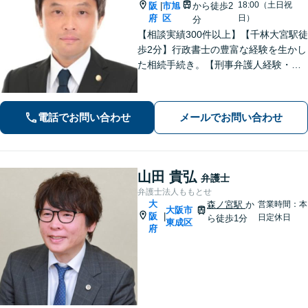
18:00（土日祝
阪
市旭
から徒歩2
|
府
区
日）
分
【相談実績300件以上】【千林大宮駅徒
歩2分】行政書士の豊富な経験を生かし
た相続手続き。【刑事弁護人経験・示
談成立実績多数】示談交渉による不起
訴処分や早期の身柄解放が可能。自宅
を残す債務整理のノウハウ多数。不動
電話でお問い合わせ
メールでお問い合わせ
産業者とも連携。
山田 貴弘
弁護士
弁護士法人ももとせ
大
森ノ宮駅
か
営業時間：本
大阪市
阪
|
日定休日
ら徒歩1分
東成区
府