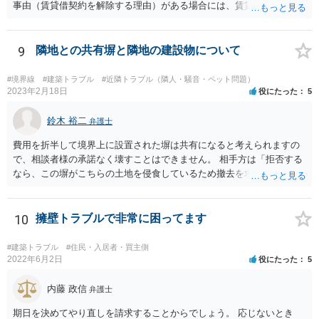
事由（賃貸借契約を解除する理由）がある場合には、賃貸借契約を解
除して、土地建物の明け渡しを求めることも可能です。 明け渡しを求
めることができる状況であれば、事実上、賃料の見直し（増額）や買
取りの交渉をすることもあり得るでしょう。 反対に、明け渡しを求め
9
隣地との共有塀と隣地の建設物について
ることが難しいのであれば、賃料の見直し（増額）や買取りの交渉も
困難とならざるを得ないでしょう。 いずれにしても、（強制的な）明
#境界線
#建築トラブル
#近隣トラブル（隣人・騒音・ペット問題）
け渡しなどの請求もお考えなのであれば、現況や契約書等の確認が不
2023年2月18日
役にたった
5
可欠ですから、資料等一式を持参して弁護士にご相談された方がよい
かと思います。
鈴木 裕二
弁護士
費用を折半して境界上に設置された塀は共有になると考えられますの
で、相談者様の承諾なく壊すことはできません。 相手方は「拒否する
なら、この塀がこちらの土地を侵食しているため撤去を求める手続き
に移る」と述べているようですが、隣地の所有者と同意のうえ設置し
ているわけですから、相談者様の同意なく塀の撤去を求めることは法
的には難しいように思われます。 また、「隣地（相談者様）の許可」
10
擁壁トラブルで非常に困ってます
というのが何の許可を示しているのか判然としませんが、一般に、高
層建築物の建築確認を得る際は、近隣住民と協議してその建築に関し
#建築トラブル
#住民・入居者・買主側
同意を得るよう行政指導が行われておりますので、（推測になってし
2022年6月2日
役にたった
5
まいますが）この同意を得ている旨虚偽の申請を行い、建築許可を得
たのかもしれません。 近隣住民の同意は必須の要件ではないため、直
内藤 政信
弁護士
ちに建築確認自体が取り消されるわけではございませんが、虚偽の申
期日を決めてやり直しを請求することからでしょう。 応じないとき
請を行ったことについて申請者の責任を追及する余地はあろうかと存