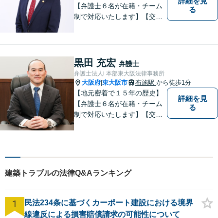
詳細を見
題解決へ導きます
【弁護士６名が在籍・チーム
る
制で対応いたします】【交通
事故、借金、相続、離婚、企
業法務・法人破産初回相談無
料】【布施駅すぐイオン布施
駅前店５階】お悩みは【弁護
黒田 充宏
弁護士
士法人ｉ 東大阪法律事務所】
弁護士法人i 本部東大阪法律事務所
におまかせください！
大阪府
東大阪市
布施駅
から徒歩1分
|
【地元密着で１５年の歴史】
詳細を見
【弁護士６名が在籍・チーム
る
制で対応いたします】【交通
事故、借金、相続、離婚、企
業法務・法人破産初回相談無
料】【布施駅すぐイオン布施
駅前店５階】 お悩みは【弁護
士法人ｉ 東大阪法律事務
建築トラブルの法律Q&Aランキング
所 】におまかせください！
1
民法234条に基づくカーポート建設における境界
線違反による損害賠償請求の可能性について