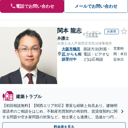
電話でお問い合わせ
メールでお問い合わせ
関本 龍志
兵庫県
インタビュ
ーを見る
弁護士
弁護士法人芦屋西宮市民法律事務所
営業時
大阪市鶴見
面談方法(対面・
区
からも相
電話・ビデオな
間：本日
談受付中
ど)は応相談
定休日
建築トラブル
【初回相談無料】【関西エリア対応】豊富な経験と知見あり。建物明
渡請求のご相談をはじめ、不動産売買契約の有効性、賃貸借契約に関
する問題や空き家問題の対策など。他士業とも連携し、迅速かつ円滑
な解決を目指します【顧問契約】【西宮北口駅3分】
料金表を見る