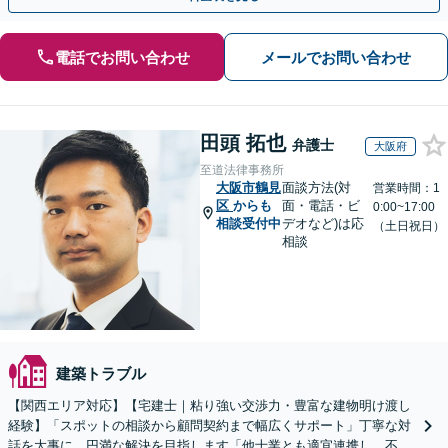
電話でお問い合わせ
メールでお問い合わせ
田頭 拓也
弁護士
大阪府
至道法律事務所
大阪市鶴見
面談方法(対
営業時間：1
区
からも
面・電話・ビ
0:00~17:00
相談受付中
デオなど)は応
（土日祝日）
相談
建築トラブル
【関西エリア対応】【宅建士｜粘り強い交渉力・豊富な建物明け渡し
経験】「スポットの相談から顧問契約まで幅広くサポート」丁寧な対
話を大事に、円満な解決を目指します「他士業とも適宜連携し、不動