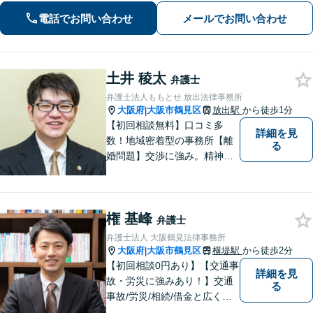
きるだけ早期にご相談頂けると助かり
電話でお問い合わせ
メールでお問い合わせ
ます。法律問題だけではないトータル
サポートを目指します【セカンドオピ
ニオン可】
土井 稜太
弁護士
弁護士法人ももとせ 放出法律事務所
大阪府
大阪市鶴見区
放出駅
から徒歩1分
|
【初回相談無料】口コミ多
詳細を見
数！地域密着型の事務所【離
る
婚問題】交渉に強み。精神的
な負担が少しでも軽くなるよ
う、寄り添いの姿勢で事件解
決に臨みます【相続・遺言】
権 基峰
迅速かつ丁寧な対応を心が
弁護士
け、満足度の高い解決を目指
弁護士法人 大阪鶴見法律事務所
します【放出駅1分】
大阪府
大阪市鶴見区
横堤駅
から徒歩2分
|
【初回相談0円あり】【交通事
詳細を見
故・労災に強みあり！】交通
る
事故/労災/相続/借金と広く法
律問題に対応。【横堤駅2分】