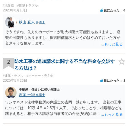
#境界線
#建築トラブル
2023年8月13日
役にたった
6
秋山 直人
弁護士
そうですね、先方のカーポートが耐火構造の可能性もありますし、逆
襲の可能性もありますし、損害賠償請求というのはやめておいた方が
良さそうな気がします。
2
防水工事の追加請求に関する不当な料金を交渉す
る方法は？
#建築トラブル
#オーナー・売主側
2025年5月26日
役にたった
3
不動産・住まいに強い弁護士
吉岡 一誠
弁護士
ワンオネスト法律事務所の弁護士の吉岡一誠と申します。 当初の工事
については「10万÷4日＝2.5万１人工」であったことや、相場額などを
踏まえると、相手方の請求は当事者間の合意(契約)に基づかない不当な
請求と言い得るので、追加工事代金については10万円（2.5万×4人）し
か支払う意向がない旨を伝えて、減額の交渉をすべきでしょう。 相手