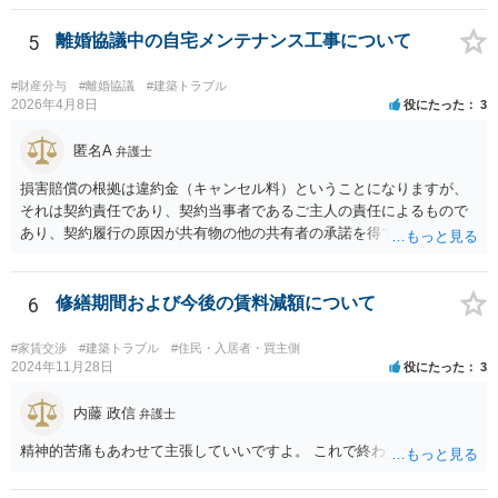
いう姑息な手段は使えませんし、公平かつ納得のできる解決というの
は、当事者と裁判所が同じ主張と証拠関係を踏まえた上で初めて実現
5
離婚協議中の自宅メンテナンス工事について
できるものだと考えます。 > 2.また、開示する範囲や内容の見せ方に
ついて、何か工夫できる点があればご教示いただけますでしょうか。
#財産分与
#離婚協議
#建築トラブル
弁護士によって考え方が異なるかもしれませんが、資料の一部を相手
2026年4月8日
役にたった
3
に見せないという行動は、その資料（や隠している部分）には提出者
にとって不利な事実が隠されているという推認を働かせることに繋が
匿名A
弁護士
るリスクがあります（もちろん、争点と全く無関係な部分をマスキン
損害賠償の根拠は違約金（キャンセル料）ということになりますが、
グ等することはありますが、それは手続戦略とは別の問題です）。 裁
それは契約責任であり、契約当事者であるご主人の責任によるもので
判所は公平な第三者であり、調停委員会に与える心証も考慮する必要
あり、契約履行の原因が共有物の他の共有者の承諾を得ていなかった
があります。手続を有利に進めたいのであれば、証拠の出し方より
というのは、まさしくご主人の責任ですので、全額ご主人が負担され
も、どのような反論でも対応できるように自身の主張をきちんと押さ
るべきものであり、奥さんが負担すべき債務ではありません。つまり
え、説得力のある説明と資料を用意することだと思います。 ただ、今
奥さんにメンテナンス工事契約を承諾しなければならない義務はあり
6
修繕期間および今後の賃料減額について
回提出を予定している資料がどのようなものであるのか、争点とどの
ません。 それでも請求をされましたら、個別の法律相談をされること
ような関係があるのか、なぜ調停を選択したのか等の個別事情によっ
をお薦めします。
て具体的なに採るべき手段は変わってくるため、上記はあくまで個別
#家賃交渉
#建築トラブル
#住民・入居者・買主側
2024年11月28日
役にたった
3
事情を踏まえない一般論としてご理解いただき、本件でどのように対
応すべきであるかについては弁護士へ直接相談された方がよいと思い
内藤 政信
ます。
弁護士
精神的苦痛もあわせて主張していいですよ。 これで終わります。