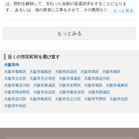
は、契約を解除して、支払った金額の返還請求をすることになりま
じます。 お話をお聞きする限り、相手方のやり口は非常に強引かつ高
す。 あるいは、他の業者に工事をさせて、その費用を損害として請求
圧的で、相談者様が恐怖を感じるのは無理もないことかと思います。
することになるで しょう。
相手方の態度を見ていると、無理矢理塀を破壊して建築工事を強行す
るおそれすらあるように思われますので、相手方に、塀の取り壊しに
は応じない旨や、「隣地の許可済と話して（嘘をついて）建築許可を
もっとみる
取った」ということについて説明を求める旨を記載した通知書を送り
付けるとともに、行政にも相談するのがよろしいかと存じます。 ま
た、相談者様が弁護士に依頼することで、相手方との交渉は全て弁護
士に任せることができ、相手方と話さなければならないという精神的
近くの市区町村を選び直す
なご負担をなくすこともできます。 相手方に恐怖を感じ、ご自身で話
大阪市内
し合いを行うことができそうにないようでしたら、一度弁護士に依頼
大阪市都島区
大阪市福島区
大阪市此花区
大阪市西区
大阪市港区
することをご検討いただくのがよろしいかもしれません。 ご参考にな
大阪市大正区
大阪市天王寺区
大阪市浪速区
大阪市西淀川区
れば幸いです。
大阪市東淀川区
大阪市東成区
大阪市生野区
大阪市旭区
大阪市城東区
大阪市阿倍野区
大阪市住吉区
大阪市東住吉区
大阪市西成区
大阪市淀川区
大阪市鶴見区
大阪市住之江区
大阪市平野区
大阪市北区
大阪市中央区