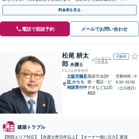
産経営者さまに法的観点から戦略的なアドバイスを提供」
料金表を見る
電話で面談予約
メールでお問い合わせ
松尾 耕太
大阪府
インタビュ
ーを見る
郎
弁護士
F＆J法律事務所
大阪市鶴見
面談方法(対
営業時間：0
区
からも
面・電話・ビ
9:30~20:00
相談受付中
デオなど)は応
（土日祝日）
相談
建築トラブル
【関西エリア対応】【弁護士歴15年以上】【オーナー側に注力】家賃