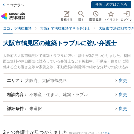
弁護士の方はこちら
ココナラへ
投稿する
探す
閲覧履歴
マイリスト
ログイン
ココナラ法律相談
大阪府で法律相談できる弁護士
大阪市で法律相談で
大阪市鶴見区の建築トラブルに強い弁護士
大阪府の大阪市鶴見区で建築トラブルに強い弁護士が3名見つかりました。初回
面談無料や休日面談に対応している弁護士なども掲載中。不動産・住まいに関
係する立ち退き交渉や家賃交渉、不動産契約解除等の細かな分野での絞り込み
検索もでき便利です。特に弁護士法人 大阪鶴見法律事務所の岸 秀行弁護士や弁
護士法人ももとせ 放出法律事務所の土井 稜太弁護士、弁護士法人 大阪鶴見法
エリア
大阪府、大阪市鶴見区
変更
律事務所の権 基峰弁護士のプロフィール情報や弁護士費用、強みなどが注目さ
れています。『大阪市鶴見区で土日や夜間に発生した建築トラブルのトラブル
相談内容
不動産・住まい、建築トラブル
変更
を今すぐに弁護士に相談したい』『建築トラブルのトラブル解決の実績豊富な
近くの弁護士を検索したい』『初回相談無料で建築トラブルを法律相談できる
大阪市鶴見区内の弁護士に相談予約したい』などでお困りの相談者さんにおす
詳細条件
未選択
変更
すめです。
3
人の弁護士が見つかりました
(検索結果について詳しくは
こちら
)