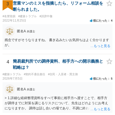
方の立場としても、裁判を起こす時間や労力、経済的コストその他裁
3
営業マンのミスを指摘したら、リフォーム相談を
判が終わるまでキャッシュが入ってこないことなどがネックになり得
断られました。
るでしょうから、減額に応じてくる可能性は大いにあるかと思いま
#名誉毀損
#建築トラブル
#誹謗中傷
す。
2022年11月25日
役にたった
4
匿名A
弁護士
残念ですがそうなりますね。 書き込みたいお気持ちはよく分かります
が。
4
簡易裁判所での調停資料、相手方への開示義務と
戦略は？
#建築トラブル
#契約不適合責任
#住民・入居者・買主側
2026年7月5日
役にたった
5
匿名A
弁護士
> 1.詳細な経緯整理資料をすべて事前に相手方へ渡すことで、相手方
が調停までに対策を講じるリスクについて、先生はどのようにお考え
になりますか。 調停は話し合いの場であり、不調に終われば訴訟で解
決せざるを得ません。 訴訟では「裁判所にだけ資料を見せる」などと