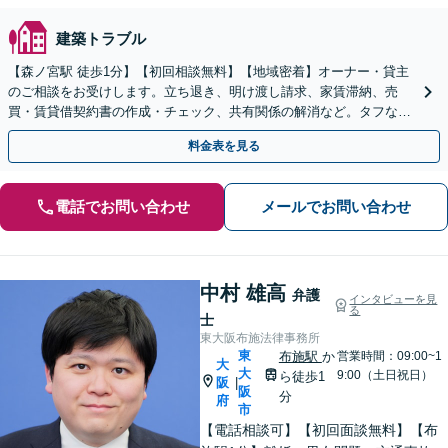
建築トラブル
【森ノ宮駅 徒歩1分】【初回相談無料】【地域密着】オーナー・貸主
のご相談をお受けします。立ち退き、明け渡し請求、家賃滞納、売
買・賃貸借契約書の作成・チェック、共有関係の解消など。タフな交
渉・訴訟はお任せください。【他士業連携】
料金表を見る
電話でお問い合わせ
メールでお問い合わせ
中村 雄高
弁護
インタビューを見
る
士
東大阪布施法律事務所
東
布施駅
か
営業時間：09:00~1
大
大
9:00（土日祝日）
ら徒歩1
阪
|
阪
分
府
市
【電話相談可】【初回面談無料】【布