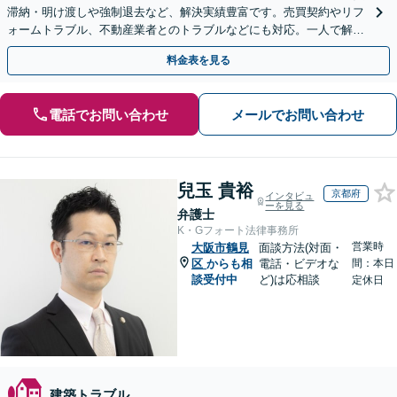
滞納・明け渡しや強制退去など、解決実績豊富です。売買契約やリフ
ォームトラブル、不動産業者とのトラブルなどにも対応。一人で解決
しようとする前に、遠慮なくご相談ください。
料金表を見る
電話でお問い合わせ
メールでお問い合わせ
兒玉 貴裕
京都府
インタビュ
ーを見る
弁護士
K・Gフォート法律事務所
営業時
大阪市鶴見
面談方法(対面・
区
からも相
電話・ビデオな
間：本日
談受付中
ど)は応相談
定休日
建築トラブル