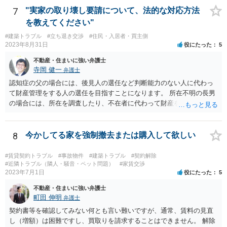
7
"実家の取り壊し要請について、法的な対応方法
を教えてください"
#建築トラブル
#立ち退き交渉
#住民・入居者・買主側
2023年8月31日
役にたった
5
不動産・住まいに強い弁護士
寺岡 健一
弁護士
認知症の父の場合には、後見人の選任など判断能力のない人に代わっ
て財産管理をする人の選任を目指すことになります。 所在不明の長男
の場合には、所在を調査したり、不在者に代わって財産を管理する人
の選任を目指すことになります。
8
今かしてる家を強制撤去または購入して欲しい
#賃貸契約トラブル
#事故物件
#建築トラブル
#契約解除
#近隣トラブル（隣人・騒音・ペット問題）
#家賃交渉
2023年7月1日
役にたった
5
不動産・住まいに強い弁護士
町田 伸明
弁護士
契約書等を確認してみない何とも言い難いですが、通常、賃料の見直
し（増額）は困難ですし、買取りを請求することはできません。 解除