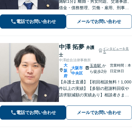
施駅1分】離婚・男女問題、交通事故、
借金・債務整理、労働・雇用、刑事事
件 など【相談しやすいリーズナブルな
料金体系】【着手金0円】で対応する分
電話でお問い合わせ
メールでお問い合わせ
野も！依頼者さまと「共闘」し、最後
まで味方になります
中澤 拓夢
弁護
インタビューを見
る
士
中澤総合法律事務所
大
玉造駅
か
営業時間：本
大阪市
阪
|
日定休日
ら徒歩2分
中央区
府
【弁護士直通】【初回相談無料！1,000
件以上の実績】【多額の慰謝料回収や
請求額減額の実績あり】相談者さまに
寄り添い、最善の解決を目指します！
丁寧なヒアリングできめ細やかにサポ
電話でお問い合わせ
メールでお問い合わせ
ート「刑事事件：執行猶予判決を得た
経験多数」示談交渉はお任せ！