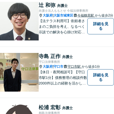
辻 和弥
弁護士
弁護士法人ももとせ 今福法律事務所
大阪府
大阪市城東区
今福鶴見駅
から徒歩2分
|
【法テラス利用可】依頼者さ
詳細を見
まのご負担を考え、なるべく
る
示談での解決を心掛け対応い
たします。コミュニケーショ
ン力と精神的なタフさが強
み。依頼者さまにとって身近
で頼れる弁護士を目指しま
寺島 正作
弁護士
す。【休日相談可】【今福鶴
守口法律事務所
見駅2分】
大阪府
守口市
守口市駅
から徒歩1分
|
【休日・夜間相談可】【守口
詳細を見
市駅1分】債務整理の相談件数
る
2000件以上の経験を活かし、
依頼者様の法律問題を徹底的
にバックアップいたします。
どなたでも相談しやすく、依
頼者様が不安を抱かないよう
松浦 宏彰
弁護士
に、わかりやすく的確なアド
都島法律事務所