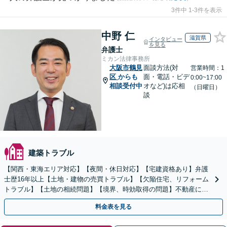
3件中 1-3件を表示
中野 仁
滋賀県
インタビュー
を見る
弁護士
ミカン法律事務所
大阪市鶴見
面談方法(対
営業時間：1
区
からも
面・電話・ビデ
0:00~17:00
相談受付中
オなど)は応相
（日曜日）
談
建築トラブル
【関西・東海エリア対応】【夜間・休日対応】【宅建資格あり】弁護
士歴16年以上【土地・建物の売買トラブル】【欠陥住宅、リフォーム
トラブル】【土地の相続問題】【境界、時効取得の問題】不動産に関
するトラブル全般の解決に豊富な経験あり。
料金表を見る