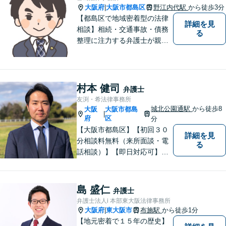
バイスを心がけております。
大阪府
大阪市都島区
野江内代駅
から徒歩3分
|
【都島区で地域密着型の法律
詳細を見
相談】相続・交通事故・債務
る
整理に注力する弁護士が親身
に対応。費用や手続きを明確
に説明し、あなたの不安を解
消します。大阪市都島区の皆
様、まずはお気軽にご連絡く
村本 健司
弁護士
ださい。初回面談予約受付中
友渕・希法律事務所
城北公園通駅
から徒歩8
大阪
大阪市都島
|
府
区
分
【大阪市都島区】【初回３０
詳細を見
分相談料無料（来所面談・電
る
話相談）】【即日対応可】
【都島駅・城北公園通駅】
【高倉町三丁目バス停徒歩１
分】【当日・夜間・休日相談
島 盛仁
弁護士
可】刑事事件/相続問題/離婚問
弁護士法人i 本部東大阪法律事務所
題など経験と知識をもとに、
大阪府
東大阪市
布施駅
から徒歩1分
|
依頼者様の不安を解消し、問
【地元密着で１５年の歴史】