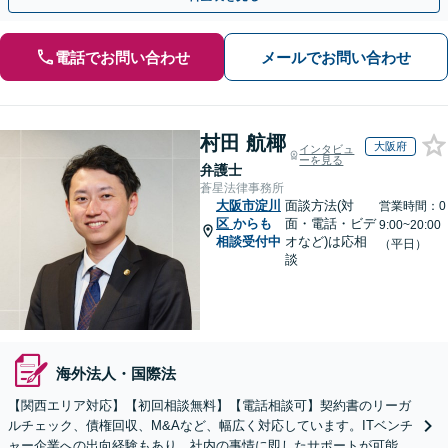
電話でお問い合わせ
メールでお問い合わせ
村田 航椰
大阪府
インタビュ
ーを見る
弁護士
蒼星法律事務所
大阪市淀川
面談方法(対
営業時間：0
区
からも
面・電話・ビデ
9:00~20:00
相談受付中
オなど)は応相
（平日）
談
海外法人・国際法
【関西エリア対応】【初回相談無料】【電話相談可】契約書のリーガ
ルチェック、債権回収、M&Aなど、幅広く対応しています。ITベンチ
ャー企業への出向経験もあり、社内の事情に即したサポートが可能で