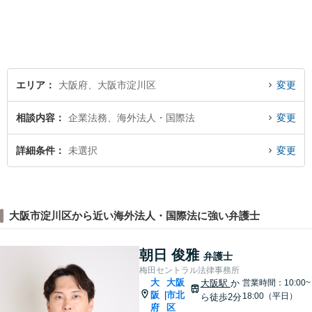
す。 主張をぶつけ合うだけで
なく、事実と法律をもとに根
本的な解決を導くことが弁護
士の役割だと考えています。
エリア
大阪府、大阪市淀川区
変更
相談内容
企業法務、海外法人・国際法
変更
詳細条件
未選択
変更
大阪市淀川区から近い海外法人・国際法に強い弁護士
朝日 俊雅
弁護士
梅田セントラル法律事務所
大
大阪
大阪駅
か
営業時間：10:00~
阪
市北
|
18:00（平日）
ら徒歩2分
府
区