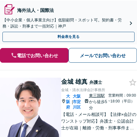
海外法人・国際法
【中小企業・個人事業主向け】低額顧問・スポット可。契約書・労
務・訴訟・刑事まで一括対応｜神戸
料金表を見る
電話でお問い合わせ
メールでお問い合わせ
金城 雄真
弁護士
金城・清水法律会計事務所
東三国駅
営業時間：09:00
大
大阪
~18:00（平日）
阪
市淀
から徒歩5
|
府
川区
分
【電話・メール相談可】【法律×会計の
ワンストップ対応】弁護士・公認会計
士が在籍｜離婚・労働・刑事事件まで
幅広く対応｜経営者から個人の方ま