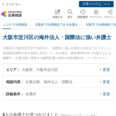
弁護士の方はこちら
ココナラへ
投稿する
探す
閲覧履歴
マイリスト
ログイン
ココナラ法律相談
大阪府で法律相談できる弁護士
大阪市で法律相談で
大阪市淀川区の海外法人・国際法に強い弁護士
大阪府の大阪市淀川区で海外法人・国際法に強い弁護士が6名見つかりました。
初回面談無料や休日面談に対応している弁護士、解決事例を持つ弁護士なども
掲載中。企業法務に関係する顧問弁護士契約や契約書作成・リーガルチェッ
ク、雇用契約書・就業規則作成等の細かな分野での絞り込み検索もでき便利で
す。特にライブリー法律事務所の岡本 健佑弁護士や金城・清水法律会計事務所
エリア
大阪府、大阪市淀川区
変更
の金城 雄真弁護士、TRY総合法律事務所の藤木 大雅弁護士のプロフィール情報
や弁護士費用、強みなどが注目されています。『大阪市淀川区で土日や夜間に
相談内容
企業法務、海外法人・国際法
変更
発生した海外法人・国際法のトラブルを今すぐに弁護士に相談したい』『海外
法人・国際法のトラブル解決の実績豊富な近くの弁護士を検索したい』『初回
相談無料で海外法人・国際法を法律相談できる大阪市淀川区内の弁護士に相談
詳細条件
未選択
変更
予約したい』などでお困りの相談者さんにおすすめです。
6
人の弁護士が見つかりました
(検索結果について詳しくは
こちら
)