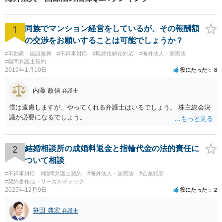
ださい【電話・メール面談
可】【休日面談可】
1
同族でマンション経営をしているが、その報酬額
の交渉をお願いすることは可能でしょうか？
#不動産・建設業界
#不祥事対応
#取締役解任対応
#海外法人・国際法
#顧問弁護士契約
2019年1月10日
役にたった
8
内藤 政信
弁護士
僕は遠慮しますが、やってくれる弁護士はいるでしょう。 株主総会決
議が必要になるでしょう。
2
結婚相談所の成婚料返金と指輪代金の法的責任に
ついて相談
#不祥事対応
#顧問弁護士契約
#海外法人・国際法
#企業犯罪
#契約書作成・リーガルチェック
2025年12月9日
役にたった
2
笹田 典宏
弁護士