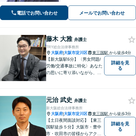
で、一人ひとりの状況に応じた解決策
をご提案します
電話でお問い合わせ
メールでお問い合わせ
藤木 大雅
弁護士
TRY総合法律事務所
大阪府
大阪市淀川区
東三国駅
から徒歩4分
|
【新大阪駅6分】〈男女問題/
詳細を見
労働/交通事故に特化〉あなた
る
の思いに寄り添いながら、明
るい未来を全力でサポートし
ます！ 一人一人の状況や思い
に丁寧に向き合い、将来を見
元治 武史
据えた解決を目指します。
弁護士
【メール・電話面談可】【東
新大阪総合法律事務所
三国駅4分】
大阪府
大阪市淀川区
東三国駅
から徒歩3分
|
【土日夜間面談対応】【東三
詳細を見
国駅徒歩５分】大阪市・豊中
る
市・吹田市の皆様からアクセ