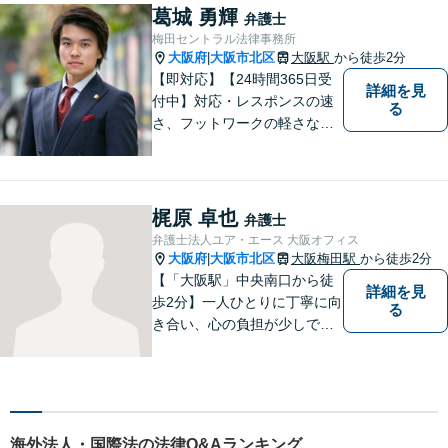
た、紛争解決だけでなく、資
葛城 勇輝
弁護士
産取引や事業活動における予
梅田セントラル法律事務所
防法務のサポートにも力を入
大阪府
大阪市北区
大阪駅
から徒歩2分
|
れています。
【即対応】【24時間365日受
詳細を見
付中】対応・レスポンスの速
る
さ、フットワークの軽さなら
葛城にお任せください！！
梶原 卓也
弁護士
弁護士法人ユア・エース 大阪オフィス
大阪府
大阪市北区
大阪梅田駅
から徒歩2分
|
【「大阪駅」中央南口から徒
詳細を見
歩2分】一人ひとりに丁寧に向
る
き合い、心の負担が少しでも
軽くなるようサポートいたし
ます。問題の背景にも目を向
け、その先の暮らしまで見据
えた支えを大切にしていま
す。まずはお気軽にご相談く
海外法人・国際法の法律Q&Aランキング