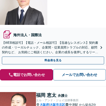
海外法人・国際法
【WEB相談可】【電話・メール相談可】【迅速なレスポンス】契約書
の作成・リーガルチェック、企業間・従業員間トラブルの対応、顧問
契約など、 お気軽にご相談ください。企業の成長を後押しするリーガ
ルサービスを提供いたします【大阪駅2分】
料金表を見る
電話でお問い合わせ
メールでお問い合わせ
福岡 恵太
弁護士
エル・アンド・ジェイ法律事務所
大阪府
大阪市北区
中津駅
から徒歩2分
|