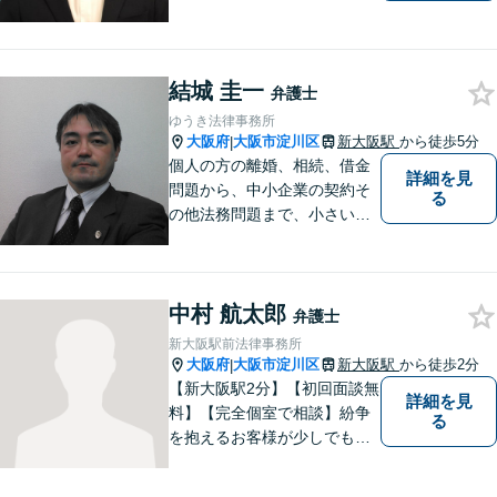
スしやすい事務所となってお
ります。
結城 圭一
弁護士
ゆうき法律事務所
大阪府
大阪市淀川区
新大阪駅
から徒歩5分
|
個人の方の離婚、相続、借金
詳細を見
問題から、中小企業の契約そ
る
の他法務問題まで、小さい事
務所ですが、コンパクトでハ
イフォーマンスをモットーに
日々の業務を行っておりま
中村 航太郎
す。
弁護士
新大阪駅前法律事務所
大阪府
大阪市淀川区
新大阪駅
から徒歩2分
|
【新大阪駅2分】【初回面談無
詳細を見
料】【完全個室で相談】紛争
る
を抱えるお客様が少しでも早
く安心できるよう、丁寧かつ
迅速な対応を心がけていま