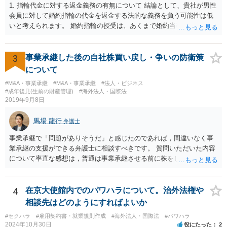
1. 指輪代金に対する返金義務の有無について 結論として、貴社が男性
会員に対して婚約指輪の代金を返金する法的な義務を負う可能性は低
いと考えられます。 婚約指輪の授受は、あくまで婚約当事者である男
性会員と女性会員との間の個人的な贈与契約です。結婚相談所である
貴社は、その贈与契約の当事者ではありません。したがって、仮に女
性が返金義務を負う場合であっても、貴社が返金義務を負う法的根拠
3
事業承継した後の自社株買い戻し・争いの防衛策
は見当たりません。 また、国際結婚の仲介契約に関する裁判例では、
について
会員の個人的な理由による破談で追加的に発生した費用は会員自身が
#M&A・事業承継
#M&A・事業承継
#法人・ビジネス
負担すべきであり、仲介業者に責任がない限り、成婚料の支払いを拒
#成年後見(生前の財産管理)
#海外法人・国際法
絶することはできないと判断されています。この裁判例は、仲介業者
2019年9月8日
の責任範囲が、会員間の個人的な問題とは切り離して考えられること
を示唆しており、本件でも同様に、指輪の返還が貴社の責任範囲外の
馬場 龍行
弁護士
問題であると主張する上で参考になります。 2. 今後の対応について
相手方代理人に対し、内容証明郵便などで書面にて貴社の見解を明確
事業承継で「問題がありそうだ」と感じたのであれば，間違いなく事
に伝えることが重要です。その書面には、以下の内容を盛り込むこと
業承継の支援ができる弁護士に相談すべきです。 質問いただいた内容
が考えられます。 成婚料について: 円満な解決を優先する観点から、
について率直な感想は，普通は事業承継させる前に株をしっかり集め
経営判断として返金に応じる意向であることを伝える（ただし、法的
てから承継者に譲渡するけどな？です。承継してから株を集めなさい
には上記の裁判例のように、貴社に返金義務は無いと判断される可能
というのは無責任というほかないでしょう。 事業承継については，相
性が高いと思われます。）。 指輪代金について: 前述の通り、男性会
続税や贈与税を猶予する特別法な，遺留分について株式価格を遺留分
4
在京大使館内でのパワハラについて。治外法権や
員と女性会員との間の個人間の贈与であり、貴社に法的な返金義務は
算定基礎額から控除したり価額を相続時でなく承継時に固定したりす
相談先はどのようにすればよいか
ないことを、法的根拠と共に冷静に主張する。 「刑事訴訟」との主張
ることのできる特別法が定められています。 買い取る以外の方法につ
#セクハラ
#雇用契約書・就業規則作成
#海外法人・国際法
#パワハラ
に対して: 本件は、契約の履行や返金を巡る民事上の紛争であり、貴社
いても，株式保有割合や状況によるので，具体的に弁護士に相談され
2024年10月30日
役にたった
2