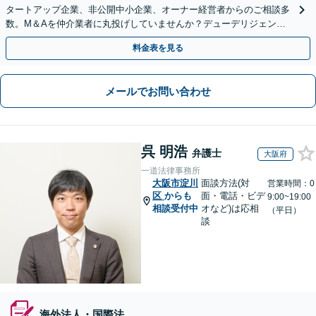
タートアップ企業、非公開中小企業、オーナー経営者からのご相談多
数。M＆Aを仲介業者に丸投げしていませんか？デューデリジェンス
や契約書作成・交渉はお任せください【初回無料】
料金表を見る
メールでお問い合わせ
呉 明浩
弁護士
大阪府
一道法律事務所
大阪市淀川
面談方法(対
営業時間：0
区
からも
面・電話・ビデ
9:00~19:00
相談受付中
オなど)は応相
（平日）
談
海外法人・国際法