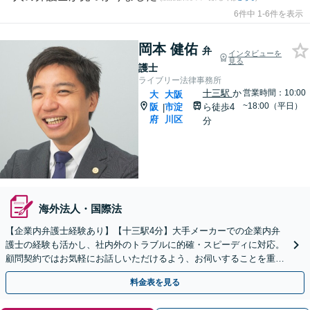
6件中 1-6件を表示
岡本 健佑
弁
インタビューを
見る
護士
ライブリー法律事務所
十三駅
か
営業時間：10:00
大
大阪
~18:00（平日）
阪
市淀
ら徒歩4
|
府
川区
分
海外法人・国際法
【企業内弁護士経験あり】【十三駅4分】大手メーカーでの企業内弁
護士の経験も活かし、社内外のトラブルに的確・スピーディに対応。
顧問契約ではお気軽にお話しいただけるよう、お伺いすることを重視
しています。顧問料月額1万円～【初回相談30分無料】
料金表を見る