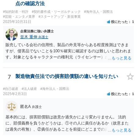
いとのことであれば、出資契約の前提が果たされていないことになり
点の確認方法
ますので、債務不履行を理由に契約を解除し、100万円の返金を要求す
#知的財産・特許
#契約書作成・リーガルチェック
#海外法人・国際法
ることも考えられるかと思慮いたします。 この他、持ち株比率などに
#芸能・エンタメ業界
#スタートアップ・新規事業
もよりますが、過半数を確保できるのであれば、相手方の解任請求を
2025年10月31日
役にたった
1
実施し、相手方を当該会社から排除する方法も出て着うるかと思慮い
企業法務に強い弁護士
たします。 いずれの手段をとるとしても、当時のやり取りや契約内
並木 重伸
弁護士
容、相手方の主張内容などによっても、とるべき手段が異なってきま
すので、本格的に争うことをお考えであれば、関連資料をお持ちのう
販売している会社の信用性、製品の外見等からある程度推測はできま
え、個別に弁護士にご相談をし、対策を立てていくべきと思慮いたし
すが、侵害品でないことを100％確実に確認するのは難しいと思われま
ます。
す。対象となるキャラクターの権利元（ライセンサー）がわかるので
あれば、直接権利元に確認することが考えられます。 「絵師などに依
頼し絵を作ってもらいそれを元に工場へ作成依頼などした場合」につ
いては、作ってもらった絵がオリジナルのものであれば問題はありま
7
製造物責任法での損害賠償額の違いを知りたい
せんが（ただし絵師などから権利を得ておく必要があります。）、既
存のキャラクターやそれに類似するものであれば、その権利元から許
#自己破産
#法人破産
#海外法人・国際法
諾を受けない限り著作権侵害となる可能性が高いです。
2025年2月3日
役にたった
1
匿名A
弁護士
基本的には、損害賠償額は故意か過失かにより変わりません。 法的
に、賠償義務を負うかどうかは、①その人に責任があるか（故意また
は過失の有無）、②責任があることを前提にどこまでの責任を負うべ
きか（因果関係）、という流れになっていることから、別の議論です