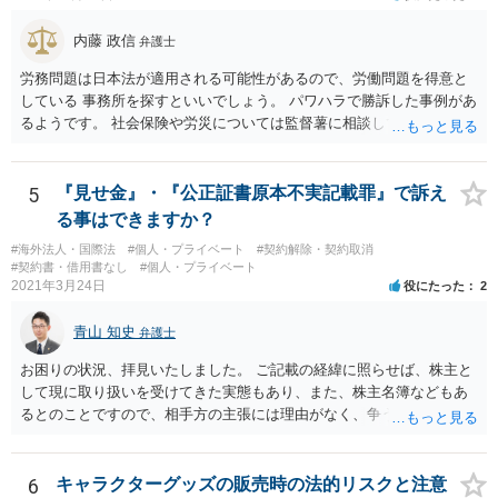
に当初から金銭を騙し取る意図（詐欺罪の構成要件である欺罔行為）
ることをお勧めします。
があったとは考えにくく、刑事事件として立件される可能性は極めて
内藤 政信
弁護士
低いと思われます。 3. 警察からの連絡について 警察は「民事不介
入」を原則としており、契約トラブルなどの個人間の紛争に介入する
労務問題は日本法が適用される可能性があるので、労働問題を得意と
ことはありません。しかし、事件性があるかどうかを判断するため
している 事務所を探すといいでしょう。 パワハラで勝訴した事例があ
に、関係者から事情を聴くことがあります。その場合には誠実な事実
るようです。 社会保険や労災については監督薯に相談してみるといい
説明を行ってください。
でしょう。
5
『見せ金』・『公正証書原本不実記載罪』で訴え
る事はできますか？
#海外法人・国際法
#個人・プライベート
#契約解除・契約取消
#契約書・借用書なし
#個人・プライベート
2021年3月24日
役にたった
2
青山 知史
弁護士
お困りの状況、拝見いたしました。 ご記載の経緯に照らせば、株主と
して現に取り扱いを受けてきた実態もあり、また、株主名簿などもあ
るとのことですので、相手方の主張には理由がなく、争う余地はある
かと思われます。 相手方が任意に主張の撤回をしないのであれば、株
主手の地位確認請求を訴訟などで実施し、正式に権利関係を明らかに
することも考えられます。 また、仮に株式の割り当てがなされていな
6
キャラクターグッズの販売時の法的リスクと注意