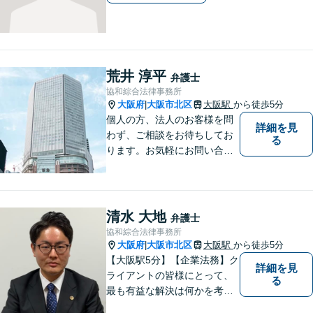
荒井 淳平
弁護士
協和綜合法律事務所
大阪府
大阪市北区
大阪駅
から徒歩5分
|
個人の方、法人のお客様を問
詳細を見
わず、ご相談をお待ちしてお
る
ります。お気軽にお問い合わ
せください。※お電話いただ
く際は「弁護士荒井」宛てに
お願いいたします。事務所又
は他の弁護士宛ての場合は、
清水 大地
弁護士
対応いたしかねます。
協和綜合法律事務所
大阪府
大阪市北区
大阪駅
から徒歩5分
|
【大阪駅5分】【企業法務】ク
詳細を見
ライアントの皆様にとって、
る
最も有益な解決は何かを考え
業務を行うことを心がけてお