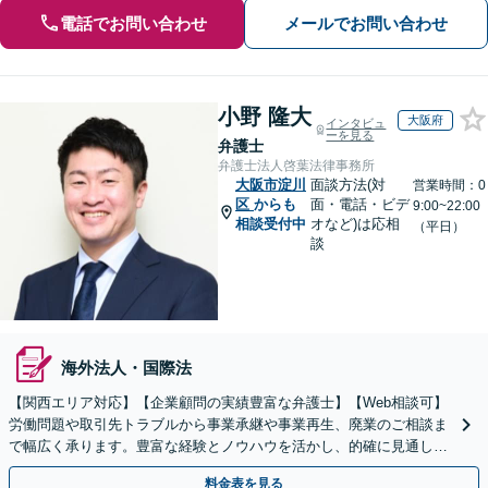
電話でお問い合わせ
メールでお問い合わせ
小野 隆大
大阪府
インタビュ
ーを見る
弁護士
弁護士法人啓葉法律事務所
大阪市淀川
面談方法(対
営業時間：0
区
からも
面・電話・ビデ
9:00~22:00
相談受付中
オなど)は応相
（平日）
談
海外法人・国際法
【関西エリア対応】【企業顧問の実績豊富な弁護士】【Web相談可】
労働問題や取引先トラブルから事業承継や事業再生、廃業のご相談ま
で幅広く承ります。豊富な経験とノウハウを活かし、的確に見通しを
立て先手を打った対応が強みです。顧問契約の実績も多数
料金表を見る