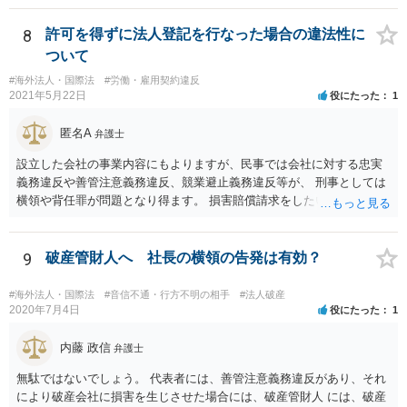
（厳密には、②の話の中で責任の範囲を問う過程で主観面も見るする
ので事案次第ではありますが。）。 また、海外での損害の発生の場合
8
許可を得ずに法人登記を行なった場合の違法性に
には、まずどの法を適用するのかの問題があるので、どの国の損害で
ついて
生じた損害で、その問題に何法が適用されるのか、の判断が先行する
#海外法人・国際法
#労働・雇用契約違反
ので、事案聞かないことにはなんともといったところです。
2021年5月22日
役にたった
1
匿名A
弁護士
設立した会社の事業内容にもよりますが、民事では会社に対する忠実
義務違反や善管注意義務違反、競業避止義務違反等が、 刑事としては
横領や背任罪が問題となり得ます。 損害賠償請求をしたいのか、刑事
事件として警察に捜査してもらいたいのか、取締役を解任したいのか
等、ご希望によって進め方や必要な証拠が変わってきますので、速や
かにお近くの法律事務所に直接ご相談いただくことをおすすめいたし
9
破産管財人へ 社長の横領の告発は有効？
ます。
#海外法人・国際法
#音信不通・行方不明の相手
#法人破産
2020年7月4日
役にたった
1
内藤 政信
弁護士
無駄ではないでしょう。 代表者には、善管注意義務違反があり、それ
により破産会社に損害を生じさせた場合には、破産管財人 には、破産