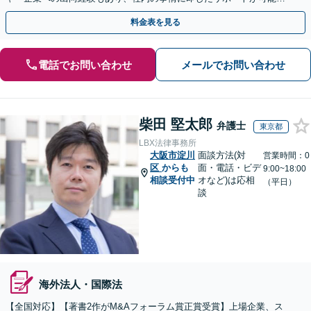
す。お気軽にご相談ください。【夜間・土日相談可】
料金表を見る
電話でお問い合わせ
メールでお問い合わせ
柴田 堅太郎
弁護士
東京都
LBX法律事務所
大阪市淀川
面談方法(対
営業時間：0
区
からも
面・電話・ビデ
9:00~18:00
相談受付中
オなど)は応相
（平日）
談
海外法人・国際法
【全国対応】【著書2作がM&Aフォーラム賞正賞受賞】上場企業、ス