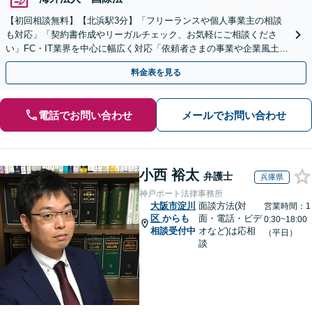
【初回相談無料】【北浜駅3分】「フリーランスや個人事業主の相談
も対応」「契約書作成やリーガルチェック、お気軽にご相談くださ
い」FC・IT業界を中心に幅広く対応「依頼者さまの事業や企業風土を
熟知し、最適な解決策をご提案」【休日・夜間相談可】
料金表を見る
電話でお問い合わせ
メールでお問い合わせ
小西 裕太
弁護士
兵庫県
神戸ポート法律事務所
大阪市淀川
面談方法(対
営業時間：1
区
からも
面・電話・ビデ
0:30~18:00
相談受付中
オなど)は応相
（平日）
談