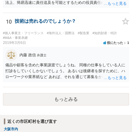
法上、簡易迅速に責任追及を可能とするための役員責任の査定申立て
の手続が用意されてい るからです。（破産法178条）。
10
技術は売れるのでしょうか？
#個人事業主・フリーランス
#海外法人・国際法
#製造業
#知的財産・特許
#M&A・事業承継
2019年3月6日
役にたった
1
内藤 政信
弁護士
備品や顧客を含めた事業譲渡でしょうね。 同種の仕事をしている人に
打診をしていくしかないでしょう。 あるいは後継者を探すために、ハ
ローワークや業界紙など あれば、それを通じて募集をかけてみるか。
もっとみる
近くの市区町村を選び直す
大阪市内