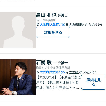
ります。法律知識のアドバイ
スだけでなく、実践的な知識
からのアドバイスもできるよ
高山 和也
弁護士
う日々精進してまいります。
髙山法律事務所
大阪府
大阪市北区
大阪梅田駅
から徒歩1分
|
詳細を見る
石橋 駿一
弁護士
梅田セントラル法律事務所
大阪府
大阪市北区
大阪駅
から徒歩2分
|
【大阪駅2分】【不動産問題に
詳細を見
注力】【他士業と連携】不動
る
産は、暮らしや事業にとって
身近で大切な財産です。その
価値を丁寧に見極め、納得感
のある解決を目指します。 ま