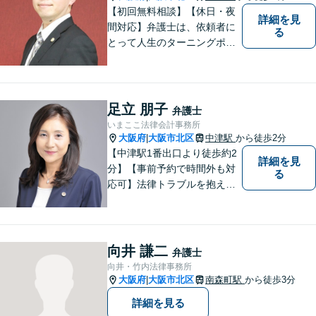
【初回無料相談】【休日・夜
詳細を見
間対応】弁護士は、依頼者に
る
とって人生のターニングポイ
ントを共にするパートナー。
速やかで永続的な問題解決を
図ります。お困りの方は、抱
え込むことなくまずはご相談
足立 朋子
弁護士
ください。【完全個室対応】
いまここ法律会計事務所
大阪府
大阪市北区
中津駅
から徒歩2分
|
【中津駅1番出口より徒歩約2
詳細を見
分】【事前予約で時間外も対
る
応可】法律トラブルを抱える
皆様のお役に立てるよう、誠
心誠意対応しております。 弁
護士業務だけではなく、会計
業務、税務処理等も対応して
向井 謙二
弁護士
おります。 お気軽にご相談く
向井・竹内法律事務所
ださい。
大阪府
大阪市北区
南森町駅
から徒歩3分
|
詳細を見る