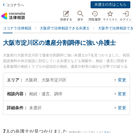
弁護士の方はこちら
ココナラへ
投稿する
探す
閲覧履歴
マイリスト
ログイン
ココナラ法律相談
大阪府で法律相談できる弁護士
大阪市で法律相談で
大阪市淀川区の遺産分割調停に強い弁護士
大阪府の大阪市淀川区で遺産分割調停に強い弁護士が7名見つかりました。初回
面談無料や休日面談に対応している弁護士なども掲載中。相続・遺言に関係す
る家族間の相続トラブルや認知症の相続、遺産分割等の細かな分野での絞り込
み検索もでき便利です。特にライブリー法律事務所の岡本 健佑弁護士や金城・
清水法律会計事務所の金城 雄真弁護士、ゆうき法律事務所の結城 圭一弁護士の
エリア
大阪府、大阪市淀川区
変更
プロフィール情報や弁護士費用、強みなどが注目されています。『大阪市淀川
区で土日や夜間に発生した遺産分割調停のトラブルを今すぐに弁護士に相談し
相談内容
相続・遺言、調停
変更
たい』『遺産分割調停のトラブル解決の実績豊富な近くの弁護士を検索した
い』『初回相談無料で遺産分割調停を法律相談できる大阪市淀川区内の弁護士
に相談予約したい』などでお困りの相談者さんにおすすめです。
詳細条件
未選択
変更
7
人の弁護士が見つかりました
(検索結果について詳しくは
こちら
)