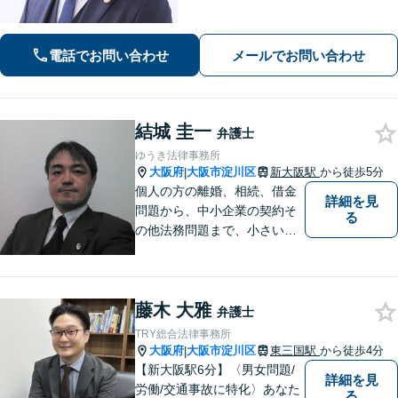
幅広く対応｜経営者から個人の方ま
で、一人ひとりの状況に応じた解決策
をご提案します
電話でお問い合わせ
メールでお問い合わせ
結城 圭一
弁護士
ゆうき法律事務所
大阪府
大阪市淀川区
新大阪駅
から徒歩5分
|
個人の方の離婚、相続、借金
詳細を見
問題から、中小企業の契約そ
る
の他法務問題まで、小さい事
務所ですが、コンパクトでハ
イフォーマンスをモットーに
日々の業務を行っておりま
藤木 大雅
す。
弁護士
TRY総合法律事務所
大阪府
大阪市淀川区
東三国駅
から徒歩4分
|
【新大阪駅6分】〈男女問題/
詳細を見
労働/交通事故に特化〉あなた
る