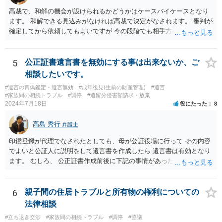
高裁で、和解の機会が設けられるかどうかはケースバイケースとなり
ます。 和解できる見込みがなければ高裁で決定がなされます。 審判が
確定してから依頼してもよいですが 今の段階でも相手方の連絡が迷惑
であれば 弁護士に依頼してもよいと思います。
5
公正証書遺言書を無効にする事は出来ないか、ご
相談したいです。
#遺言の真偽鑑定・遺言無効
#成年後見(生前の財産管理)
#遺言
#家族間の相続トラブル
#調停
#遺留分侵害額請求・放棄
2024年7月18日
役にたった
8
高島 秀行
弁護士
印鑑登録が代理でなされたとしても、母が公証役場に行って その内容
でよいと公証人に説明をして遺言書を作成したら 遺言書は有効となり
ます。 むしろ、 公正証書作成前後に下記の事情があったことが証明で
きれば判断能力がなく 無効だったと主張することが可能です。 翌年1
月に携帯が新しくなった母からの第一声は「ここにいたら殺される」
「面会に来てくれ」で、長男に聞くと「面会は出来ない。俺は携帯電
6
親子間の住居トラブルと所有物の権利についての
話の使い方を教える為に会っている」「母の話は聞かなくて良い」と
法律相談
電話が切れました。その後の電話でも「食事に毒が入っている」「体
#立ち退き交渉
#家族間の相続トラブル
#調停
#協議
にチップが埋められている」等、おかしかったです。 当時の診療記