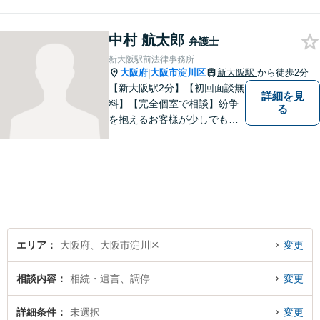
ります。
中村 航太郎
弁護士
新大阪駅前法律事務所
大阪府
大阪市淀川区
新大阪駅
から徒歩2分
|
【新大阪駅2分】【初回面談無
詳細を見
料】【完全個室で相談】紛争
る
を抱えるお客様が少しでも早
く安心できるよう、丁寧かつ
迅速な対応を心がけていま
す。 主張をぶつけ合うだけで
なく、事実と法律をもとに根
本的な解決を導くことが弁護
士の役割だと考えています。
エリア
大阪府、大阪市淀川区
変更
相談内容
相続・遺言、調停
変更
詳細条件
未選択
変更