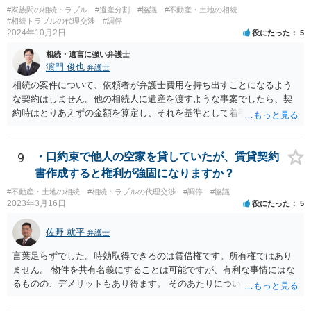
#家族間の相続トラブル
#遺産分割
#協議
#不動産・土地の相続
#相続トラブルの代理交渉
#調停
2024年10月2日
役にたった
5
相続・遺言に強い弁護士
濵門 俊也
弁護士
相続の案件について、依頼者が弁護士費用を持ち出すことになるよう
な契約はしません。他の相続人に遺産を渡すような事案でしたら、契
約時はとりあえずの金額を算定し、それを基準として着手金を設定
し、事件終了時に報酬金や追加着手金として考慮するといった契約も
あり得ます。 今後の見通しを言わないで契約はできないです。依頼者
が納得できる説明を受けるべきです。
9
・口約束で他人の空家を貸していたが、賃貸契約
書作成すると権利が強固になりますか？
#不動産・土地の相続
#相続トラブルの代理交渉
#調停
#協議
2023年3月16日
役にたった
5
佐野 就平
弁護士
言葉足らずでした。時効取得できるのは賃借権です。所有権ではあり
ません。 物件を共有名義にすることは可能ですが、有利な事情にはな
るものの、デメリットもあり得ます。 そのあたりについては、お近く
の弁護士にご相談ください。