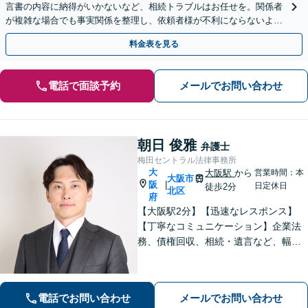
言書の内容に納得がいかないなど、相続トラブルはお任せを。関係者
が複雑な場合でも事実関係を整理し、依頼者様が不利にならないよう
尽力します。まずは今の状況をお聞かせください。
料金表を見る
電話で面談予約
メールでお問い合わせ
朝日 俊雅
弁護士
梅田セントラル法律事務所
大
大阪駅
から
営業時間：本
大阪市
阪
|
日定休日
徒歩2分
北区
府
【大阪駅2分】【迅速なレスポンス】
【丁寧なコミュニケーション】企業法
務、債権回収、相続・遺言など、幅広
く対応しています。依頼者さまに寄り
添い、丁寧かつスピーディーな対応を
意識しております。お気軽にご相談く
電話でお問い合わせ
メールでお問い合わせ
ださい。【企業顧問実績多数】