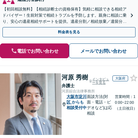
【初回相談無料】【相続診断士の資格保有】気軽に相談できる相続ア
ドバイザー！生前対策で相続トラブルを予防します。親身に相談に乗
り、安心の遺産相続サポートを提供。遺産分割／相続放棄／遺留分も
お任せ！【出張サポート】【完全個室】【丸太町駅6分】
料金表を見る
電話でお問い合わせ
メールでお問い合わせ
河原 秀樹
大阪府
インタビュ
ーを見る
弁護士
河原綜合法律事務所
大阪市淀川
面談方法(対
営業時間：1
区
からも
面・電話・ビ
0:00~22:00
相談受付中
デオなど)は応
（土日祝日）
相談