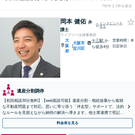
7件中 1-7件を表示
岡本 健佑
弁
インタビューを
見る
護士
ライブリー法律事務所
大
十三駅
か
営業時間：本
大阪市
阪
|
日定休日
ら徒歩4分
淀川区
府
遺産分割調停
【初回相談30分無料】【web面談可能】遺産分割・相続放棄から複雑
な不動産問題まで対応。思いに寄り添う「伴走型」サポートで、法的
なルールを見据えながら納得の解決へ導きます。他士業連携で登記ト
ラブルもお任せを。何でもお気軽にお話しください。
料金表を見る