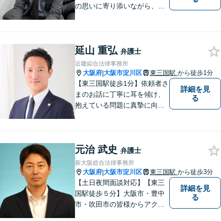
の思いに寄り添いながら、明
るい未来を全力でサポートし
ます！ 一人一人の状況や思い
に丁寧に向き合い、将来を見
延山 重弘
据えた解決を目指します。
弁護士
【メール・電話面談可】【東
近畿綜合法律事務所
三国駅4分】
大阪府
大阪市淀川区
東三国駅
から徒歩1分
|
【東三国駅徒歩1分】依頼者さ
詳細を見
まのお話に丁寧に耳を傾け、
る
抱えている問題に真摯に向き
合うことを大切にしていま
す。一人ひとりのご希望に最
大限応えられるよう尽力いた
元治 武史
します。まずはお気軽にご相
弁護士
談にいらしてください。【休
新大阪総合法律事務所
日夜間相談可】
大阪府
大阪市淀川区
東三国駅
から徒歩3分
|
【土日夜間面談対応】【東三
詳細を見
国駅徒歩５分】大阪市・豊中
る
市・吹田市の皆様からアクセ
スしやすい事務所となってお