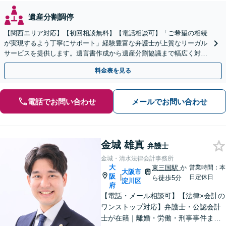
遺産分割調停
【関西エリア対応】【初回相談無料】【電話相談可】「ご希望の相続
が実現するよう丁寧にサポート」経験豊富な弁護士が上質なリーガル
サービスを提供します。遺言書作成から遺産分割協議まで幅広く対応
「他士業と連携してスムーズな解決」【休日・夜間相談可】
料金表を見る
電話でお問い合わせ
メールでお問い合わせ
金城 雄真
弁護士
金城・清水法律会計事務所
大
東三国駅
か
営業時間：本
大阪市
阪
|
日定休日
ら徒歩5分
淀川区
府
【電話・メール相談可】【法律×会計の
ワンストップ対応】弁護士・公認会計
士が在籍｜離婚・労働・刑事事件まで