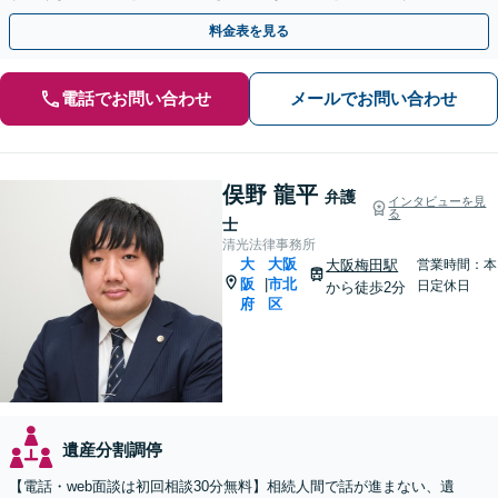
な相続問題はお任せください【休日・夜間相談可】
料金表を見る
電話でお問い合わせ
メールでお問い合わせ
俣野 龍平
弁護
インタビューを見
る
士
清光法律事務所
大
大阪
大阪梅田駅
営業時間：本
阪
市北
|
日定休日
から徒歩2分
府
区
遺産分割調停
【電話・web面談は初回相談30分無料】相続人間で話が進まない、遺