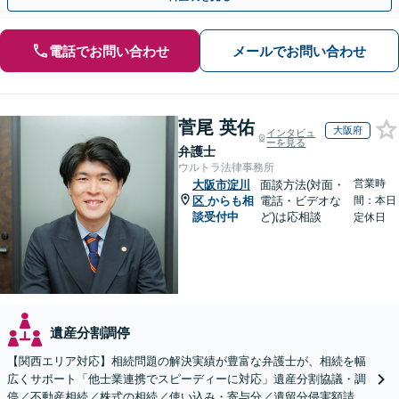
電話でお問い合わせ
メールでお問い合わせ
菅尾 英佑
大阪府
インタビュ
ーを見る
弁護士
ウルトラ法律事務所
営業時
大阪市淀川
面談方法(対面・
区
からも相
電話・ビデオな
間：本日
談受付中
ど)は応相談
定休日
遺産分割調停
【関西エリア対応】相続問題の解決実績が豊富な弁護士が、相続を幅
広くサポート「他士業連携でスピーディーに対応」遺産分割協議・調
停／不動産相続／株式の相続／使い込み・寄与分／遺留分侵害額請求