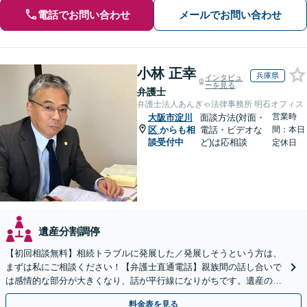
電話でお問い合わせ
メールでお問い合わせ
小林 正幸
兵庫県
インタビュ
ーを見る
弁護士
弁護士法人あんぎゃ法律事務所 明石オフィス
営業時
大阪市淀川
面談方法(対面・
区
からも相
電話・ビデオな
間：本日
談受付中
ど)は応相談
定休日
遺産分割調停
【初回相談無料】相続トラブルに発展した／発展しそうという方は、
まずは私にご相談ください！【弁護士直通電話】親族間の話し合いで
は感情的な部分が大きくなり、話が平行線になりがちです。遺産の使
い込みもご相談ください。泥沼化する前にお電話ください。
料金表を見る