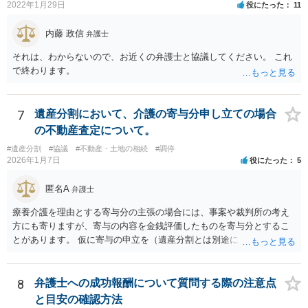
2022年1月29日
役にたった
11
録、介護認定の資料、介護記録を取得して 弁護士に面談で相談された
方がよいと思います。
内藤 政信
弁護士
それは、わからないので、お近くの弁護士と協議してください。 これ
で終わります。
7
遺産分割において、介護の寄与分申し立ての場合
の不動産査定について。
#遺産分割
#協議
#不動産・土地の相続
#調停
2026年1月7日
役にたった
5
匿名A
弁護士
療養介護を理由とする寄与分の主張の場合には、事案や裁判所の考え
方にも寄りますが、寄与の内容を金銭評価したものを寄与分とするこ
とがあります。 仮に寄与の申立を（遺産分割とは別途に）して、その
ような考え方を撮るなら、必ずしも相続財産全体の評価（不動産の評
価）は不要ということもあります。 ただ、前提として、遺産分割はし
なければならないでしょうから、現実的にはいずれにせよ不動産評価
8
弁護士への成功報酬について質問する際の注意点
は必要でしょう。
と目安の確認方法