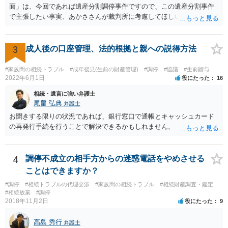
面」は、今回であれば遺産分割調停事件ですので、この遺産分割事件
で主張したい事実、あかささんが裁判所に考慮してほしいと思う、亡
くなった方・あかささん・お姉さん間の事情などを記入することにな
ります。 もし、主張したい事実や考慮してほしい事情に関連して
資料を持っているようであれば、主張書面とは別で提出できます。も
3
成人後の口座管理、法的根拠と親への説得方法
し、お姉さんに見られたくないような資料がある場合、「非開示の希
望に関する申出書」と共に提出することも考えられます。 ご質問：書
#家族間の相続トラブル
#成年後見(生前の財産管理)
#調停
#協議
#生前贈与
いた方が良い事と書かない方が良い事 回答： お姉さんが申立書の「申
2022年6月1日
役にたった
16
立ての趣旨」のところに書いている遺産の分け方に対して意見があれ
相続・遺言に強い弁護士
ば、まずそれを書くとよいです。 次に「申立ての理由」のところに、
尾畠 弘典
弁護士
なぜ調停を申し立てたのか(例えば、あかささんと話合いが出来ない／
お聞きする限りの状況であれば、銀行窓口で通帳とキャッシュカード
決裂した、など)や亡くなった方・あかささん・お姉さん間の事情やい
の再発行手続を行うことで解決できるかもしれません。
きさつなどが書かれていると思うので、あかささんから見てそれは違
うと感じるところは、どのように違うのか、など書くとよいです。 そ
の他、お姉さんの申立書には書かれていないけど、どのように遺産を
4
調停不成立の相手方からの迷惑電話をやめさせる
分けるかを決めるについてあかささんが重要だと考える事情があれば
(例えば、○○のときにお姉さんは亡くなった方からお金を援助してもら
ことはできますか？
った等)、それも書くとよいです。 書かない方が良いと思うことは、遺
#調停
#相続トラブルの代理交渉
#家族間の相続トラブル
#相続財産調査・鑑定
産分割に関係ない(と思われる)いきさつを沢山盛り込むことだと考えま
#相続放棄
#調停
す(あくまで遺産分割に関係することに留める方が、裁判所や調停委員
2018年11月2日
役にたった
9
の方に事情を理解してもらいやすいと思います)。
高島 秀行
弁護士