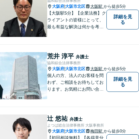
協和綜合法律事務所
大阪府
大阪市北区
大阪駅
から徒歩5分
|
【大阪駅5分】【企業法務】ク
詳細を見
ライアントの皆様にとって、
る
最も有益な解決は何かを考え
業務を行うことを心がけてお
ります。法律知識のアドバイ
スだけでなく、実践的な知識
からのアドバイスもできるよ
荒井 淳平
弁護士
う日々精進してまいります。
協和綜合法律事務所
大阪府
大阪市北区
大阪駅
から徒歩5分
|
個人の方、法人のお客様を問
詳細を見
わず、ご相談をお待ちしてお
る
ります。お気軽にお問い合わ
せください。※お電話いただ
く際は「弁護士荒井」宛てに
お願いいたします。事務所又
は他の弁護士宛ての場合は、
辻 悠祐
弁護士
対応いたしかねます。
よつば総合法律事務所 大阪事務所
大阪府
大阪市北区
梅田駅
から徒歩0分
|
【初回相談無料】【各得意分