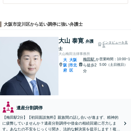
大阪市淀川区から近い調停に強い弁護士
大山 泰寛
弁護
インタビューを見
る
士
大山梅田法律事務所
梅田駅
か
営業時間：10:00~1
大
大阪
5:00（土日祝日）
阪
市北
ら徒歩2
|
府
区
分
遺産分割調停
【梅田駅2分】【初回面談無料】親族間の話し合いが進まず、精神的
に疲弊していませんか？遺産分割調停や借金の相続回避に尽力しま
す。あなたの不安をじっくり聞き、法的な解決策を提示します！複雑