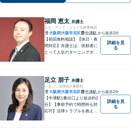
福岡 恵太
弁護士
エル・アンド・ジェイ法律事務所
大阪府
大阪市北区
中津駅
から徒歩2分
|
【初回無料相談】【休日・夜
詳細を見
間対応】弁護士は、依頼者に
る
とって人生のターニングポイ
ントを共にするパートナー。
速やかで永続的な問題解決を
図ります。お困りの方は、抱
え込むことなくまずはご相談
足立 朋子
弁護士
ください。【完全個室対応】
いまここ法律会計事務所
大阪府
大阪市北区
中津駅
から徒歩2分
|
【中津駅1番出口より徒歩約2
詳細を見
分】【事前予約で時間外も対
る
応可】法律トラブルを抱える
皆様のお役に立てるよう、誠
心誠意対応しております。 弁
護士業務だけではなく、会計