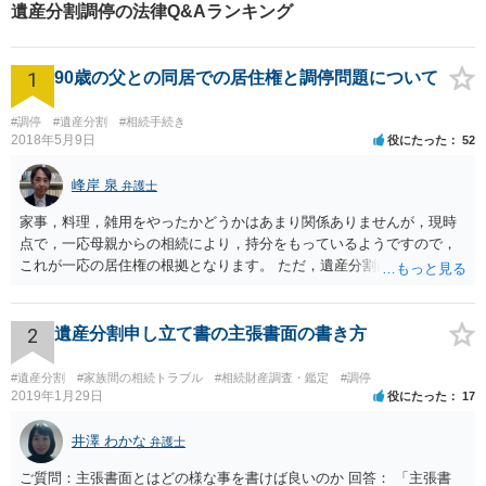
遺産分割調停の法律Q&Aランキング
1
90歳の父との同居での居住権と調停問題について
#調停
#遺産分割
#相続手続き
2018年5月9日
役にたった
52
峰岸 泉
弁護士
家事，料理，雑用をやったかどうかはあまり関係ありませんが，現時
点で，一応母親からの相続により，持分をもっているようですので，
これが一応の居住権の根拠となります。 ただ，遺産分割により，母の
持分を父親が取得した場合，住み続けるのは難しいかも知れません。
2
遺産分割申し立て書の主張書面の書き方
#遺産分割
#家族間の相続トラブル
#相続財産調査・鑑定
#調停
2019年1月29日
役にたった
17
井澤 わかな
弁護士
ご質問：主張書面とはどの様な事を書けば良いのか 回答： 「主張書