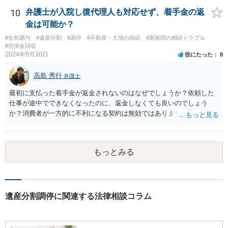
10
弁護士が入院し復代理人も対応せず、着手金の返
金は可能か？
#生前贈与
#遺産分割
#調停
#不動産・土地の相続
#家族間の相続トラブル
#売掛金回収
2024年9月30日
役にたった
8
高島 秀行
弁護士
最初に支払った着手金が返金されないのはなぜでしょうか？依頼した
仕事が途中でできなくなったのに、返金しなくても良いのでしょう
か？消費者が一方的に不利になる契約は無効ではありませんか？
着手金は、前の弁護士が倒れるまでにやった仕事に応じて清算する義
務があると思います。 倒れた弁護士が所属する弁護士会に相談さ
れた方がよいと思います。 倒れた弁護士は脳梗塞で倒れたようで
もっとみる
すが、 判断能力があり、復代理を倒れた弁護士の判断で復代理を
選任したのか 即ち、復代理人の選任は有効なのかという問題もあ
ると思います。
遺産分割調停に関連する法律相談コラム