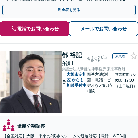
／相続放棄（借金の相続）／遺言書作成
料金表を見る
電話でお問い合わせ
メールでお問い合わせ
都 裕記
東京都
インタビュー
を見る
弁護士
弁護士法人新都法律事務所 東京事務所
大阪市淀川
面談方法(対
営業時間：0
区
からも
面・電話・ビ
9:00~19:00
相談受付中
デオなど)は応
（土日祝日）
相談
遺産分割調停
【全国対応】大阪・東京の2拠点でチームで迅速対応【電話・WEB相