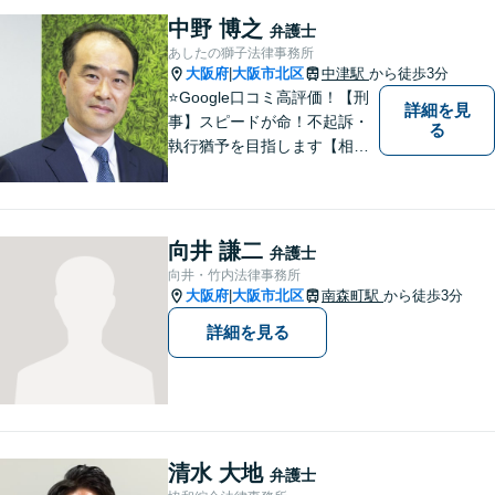
業務、税務処理等も対応して
中野 博之
弁護士
おります。 お気軽にご相談く
あしたの獅子法律事務所
ださい。
大阪府
大阪市北区
中津駅
から徒歩3分
|
⭐️Google口コミ高評価！【刑
詳細を見
事】スピードが命！不起訴・
る
執行猶予を目指します【相
続】ご家族の将来も見据えた
解決。家族信託、遺言、相続
問題・相続税【企業法務】知
財・労働問題【夜間・休日対
向井 謙二
弁護士
応】
向井・竹内法律事務所
大阪府
大阪市北区
南森町駅
から徒歩3分
|
詳細を見る
清水 大地
弁護士