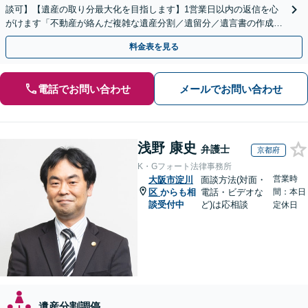
談可】【遺産の取り分最大化を目指します】1営業日以内の返信を心
がけます「不動産が絡んだ複雑な遺産分割／遺留分／遺言書の作成・
執行／事業承継など、お任せください」【休日相談あり】
料金表を見る
電話でお問い合わせ
メールでお問い合わせ
浅野 康史
弁護士
京都府
K・Gフォート法律事務所
営業時
大阪市淀川
面談方法(対面・
区
からも相
電話・ビデオな
間：本日
談受付中
ど)は応相談
定休日
遺産分割調停