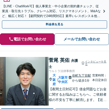
【LINE・ChatWork可】個人事業主・中小企業の契約書チェック、従
業員・取引先トラブル、クレーム対応、リスクマネジメント、M&Aな
ど、幅広く対応！【顧問契約で24時間対応】素早いレスポンス＆他士
業連携可【英語・韓国語対応】
料金表を見る
電話でお問い合わせ
メールでお問い合わせ
菅尾 英佑
弁護
インタビューを見
る
士
ウルトラ法律事務所
大
谷町九丁目駅
営業時間：
大阪市
阪
|
本日定休日
から徒歩1分
中央区
府
【夜間土日対応可】借金問題などお金
に関するお悩みはこちらへ。ご依頼者
様の不安を丁寧に解消します。【近鉄
大阪上本町駅より10秒】