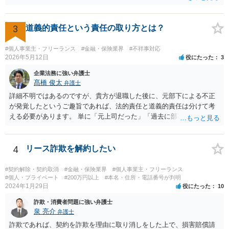
3
道義的責任という責任の取り方とは？
#個人事業主・フリーランス
#金融・保険業界
#不祥事対応
2026年5月12日
役にたった
3
企業法務に強い弁護士
髙橋 俊太
弁護士
詳細不明ではあるのですが、貴方が退職した後に、元部下による不正
が発覚したというご趣旨であれば、法的責任と道義的責任は分けて考
える必要があります。 単に「元上司だった」「過去に部下だった」と
いうだけで、当然に１億円の損害について法的責任を負うものではあ
りません。会社が貴方に損害賠償請求をするには、在職中の管理監督
義務違反、引継ぎの不備、不正の兆候を知りながら放置したことな
4
リース詐欺を解約したい
ど、具体的な義務違反と損害との因果関係を主張・立証する必要があ
ります。なお、在職中から会計処理や現金管理の不自然さを認識して
#契約解除・契約取消
#金融・保険業界
#個人事業主・フリーランス
いた、部下に過度な権限を与えたまま放置していた、退職時に重要な
#個人・プライベート
#200万円以上
#本名・住所・電話番号が判明
2024年1月29日
役にたった
10
情報を引き継がなかった等の事情があれば、会社から問題視される可
能性はあるでしょう。 対応としては、まず会社から何を求められてい
詐欺・消費者問題に強い弁護士
るのかを明確にすることが重要です。謝罪、調査協力、金銭負担、始
泉 亮介
弁護士
末書提出など、求められている内容によって対応は異なります。不用
詐欺であれば、契約を詐欺を理由に取り消しをした上で、損害賠償請
意に責任を認める文書を作成したり、損害負担を約束したりすること