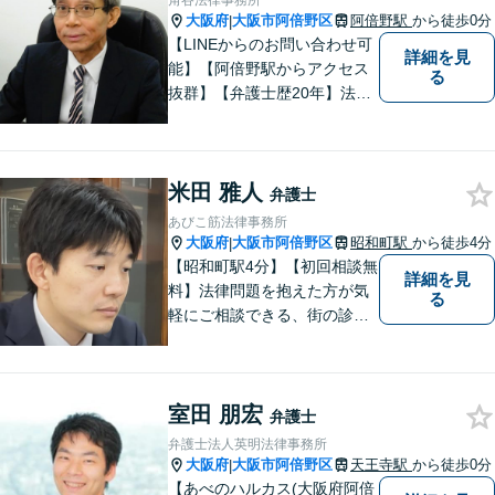
角谷法律事務所
大阪府
大阪市阿倍野区
阿倍野駅
から徒歩0分
|
【LINEからのお問い合わせ可
詳細を見
能】【阿倍野駅からアクセス
る
抜群】【弁護士歴20年】法テ
ラス・弁護士費用特約の利用
が可能です。丁寧なヒアリン
グ・他士業連携によるワンス
米田 雅人
トップ対応が強み！交通事故
弁護士
／遺産分割／離婚／債務整理
あびこ筋法律事務所
／その他
大阪府
大阪市阿倍野区
昭和町駅
から徒歩4分
|
【昭和町駅4分】【初回相談無
詳細を見
料】法律問題を抱えた方が気
る
軽にご相談できる、街の診療
所のような親しみやすい環境
づくりをしております。離婚/
相続/不動産/債務整理など幅広
室田 朋宏
い分野に対応しております。
弁護士
お気軽にご相談ください。
弁護士法人英明法律事務所
【夜間・休日対応可】
大阪府
大阪市阿倍野区
天王寺駅
から徒歩0分
|
【あべのハルカス(大阪府阿倍