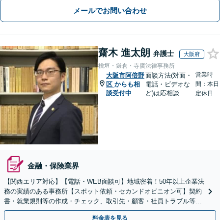
メールでお問い合わせ
齋木 進太朗
弁護士
大阪府
檜垣・鎌倉・寺廣法律事務所
営業時
大阪市阿倍野
面談方法(対面・
区
からも相
電話・ビデオな
間：本日
談受付中
ど)は応相談
定休日
金融・保険業界
【関西エリア対応】【電話・WEB面談可】地域密着！50年以上企業法
務の実績のある事務所【スポット依頼・セカンドオピニオン可】契約
書・就業規則等の作成・チェック、取引先・顧客・社員トラブル等、
お気軽にご相談ください【事前予約で休日・夜間対応】
料金表を見る