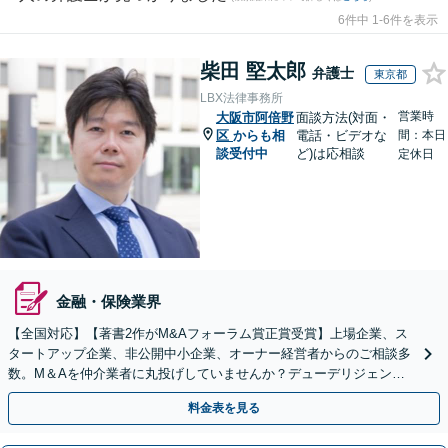
6件中 1-6件を表示
柴田 堅太郎
弁護士
東京都
LBX法律事務所
営業時
大阪市阿倍野
面談方法(対面・
区
からも相
電話・ビデオな
間：本日
談受付中
ど)は応相談
定休日
金融・保険業界
【全国対応】【著書2作がM&Aフォーラム賞正賞受賞】上場企業、ス
タートアップ企業、非公開中小企業、オーナー経営者からのご相談多
数。M＆Aを仲介業者に丸投げしていませんか？デューデリジェンス
や契約書作成・交渉はお任せください【初回無料】
料金表を見る