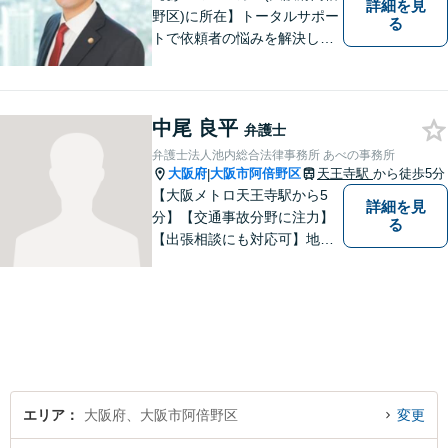
詳細を見
野区)に所在】トータルサポー
る
トで依頼者の悩みを解決しま
す。
中尾 良平
弁護士
弁護士法人池内総合法律事務所 あべの事務所
大阪府
大阪市阿倍野区
天王寺駅
から徒歩5分
|
【大阪メトロ天王寺駅から5
詳細を見
分】【交通事故分野に注力】
る
【出張相談にも対応可】地元
大阪市で法律問題にお困りの
方々に全力でサポートいたし
ます。個人・法人を問わず、
幅広い法律サービスを提供い
たします。お気軽にご相談く
ださい。
エリア
大阪府、大阪市阿倍野区
変更