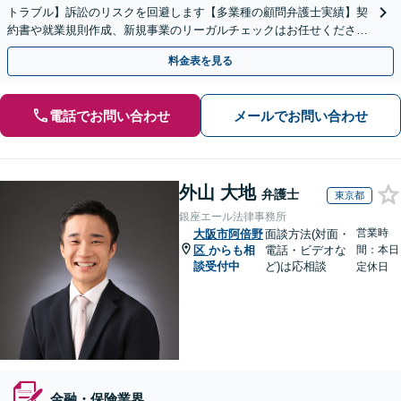
トラブル】訴訟のリスクを回避します【多業種の顧問弁護士実績】契
約書や就業規則作成、新規事業のリーガルチェックはお任せくださ
い。単発のご依頼OK。
料金表を見る
電話でお問い合わせ
メールでお問い合わせ
外山 大地
弁護士
東京都
銀座エール法律事務所
営業時
大阪市阿倍野
面談方法(対面・
区
からも相
電話・ビデオな
間：本日
談受付中
ど)は応相談
定休日
金融・保険業界