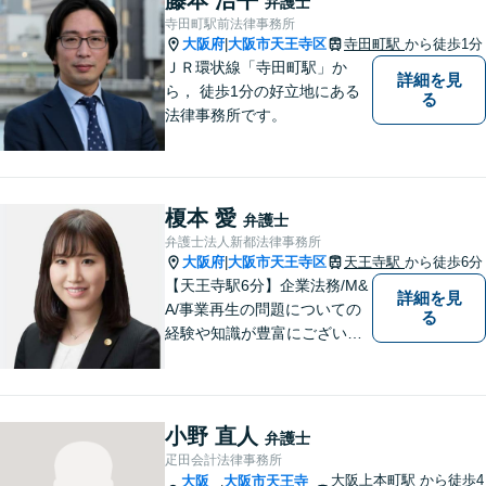
弁護士
寺田町駅前法律事務所
大阪府
大阪市天王寺区
寺田町駅
から徒歩1分
|
ＪＲ環状線「寺田町駅」か
詳細を見
ら， 徒歩1分の好立地にある
る
法律事務所です。
榎本 愛
弁護士
弁護士法人新都法律事務所
大阪府
大阪市天王寺区
天王寺駅
から徒歩6分
|
【天王寺駅6分】企業法務/M&
詳細を見
A/事業再生の問題についての
る
経験や知識が豊富にございま
す！お客様の問題解決に向け
真摯かつ柔軟に対応させてい
ただきます。お気軽にご相談
ください。
小野 直人
弁護士
疋田会計法律事務所
大阪上本町駅
から徒歩4
大阪
大阪市天王寺