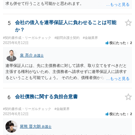
求も併せて行うことも可能かと思われます。
は避けるべきです。一方で、在職中の業務内容、権限分掌、引継ぎ資
料、不正を認識していなかった事情を整理し、必要な範囲で調査に協
力することは考えられます。 仮に、金銭請求や責任追及を示唆されて
5
会社の借入を連帯保証人に負わせることは可能
いる場合には、会社とのやり取りを保存し、弁護士に相談したうえで
か？
対応なさった方がよいでしょう。
#契約書作成・リーガルチェック
#顧問弁護士契約
#金融業界
2025年6月12日
役にたった
2
泉 亮介
弁護士
連帯保証人には、先に主債務者に対して請求、取り立てをすべきだと
主張する権利がないため、主債務者へ請求せずに連帯保証人に請求す
るということも可能でしょう。 そのため、債権者側からすれば、会社
が払えない場合に連帯保証人に請求できるものではなく、どちらに請
求しても良いものとなります。
6
会社債務に関する負担合意書
#契約書作成・リーガルチェック
#金融業界
2025年6月12日
役にたった
2
尾熊 晋大朗
弁護士