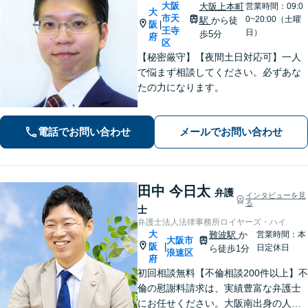
大阪
大阪上本町
営業時間：09:0
大
市天
0~20:00（土曜
駅
から徒
阪
|
王寺
日）
歩5分
府
区
【秘密厳守】【夜間土日対応可】一人
で悩まず相談してください。必ずあな
たの力になります。
電話でお問い合わせ
メールでお問い合わせ
田中 今日太
弁護
インタビューを見
る
士
弁護士法人法律事務所ロイヤーズ・ハイ
大
難波駅
か
営業時間：本
大阪市
阪
|
日定休日
ら徒歩1分
浪速区
府
初回相談無料【不倫相談200件以上】不
倫の慰謝料請求は、実績豊富な弁護士
にお任せください。大阪南出身の人情