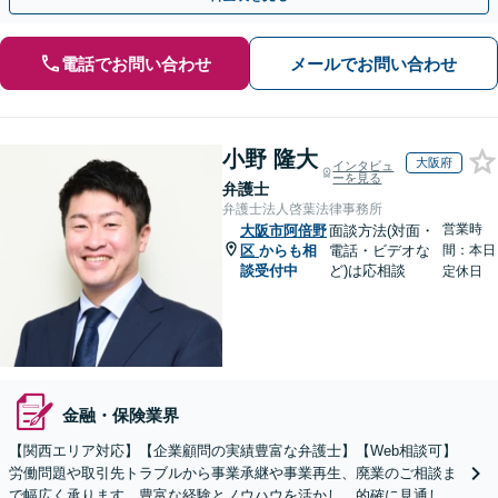
電話でお問い合わせ
メールでお問い合わせ
小野 隆大
大阪府
インタビュ
ーを見る
弁護士
弁護士法人啓葉法律事務所
営業時
大阪市阿倍野
面談方法(対面・
区
からも相
電話・ビデオな
間：本日
談受付中
ど)は応相談
定休日
金融・保険業界
【関西エリア対応】【企業顧問の実績豊富な弁護士】【Web相談可】
労働問題や取引先トラブルから事業承継や事業再生、廃業のご相談ま
で幅広く承ります。豊富な経験とノウハウを活かし、的確に見通しを