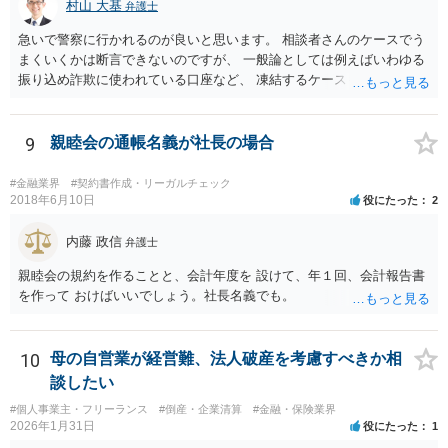
の委託、受取人からの金銭債権の譲受けその他これらに類する方法に
村山 大基
弁護士
より、当該金銭債権に係る債務者又は当該債務者からの委託（二以上
急いで警察に行かれるのが良いと思います。 相談者さんのケースでう
の段階にわたる委託を含む。）その他これに類する方法により支払を
まくいくかは断言できないのですが、 一般論としては例えばいわゆる
行う者から弁済として資金を受け入れ、又は他の者に受け入れさせ、
振り込め詐欺に使われている口座など、 凍結するケースもありますの
当該受取人に当該資金を移動させる行為（当該資金を当該受取人に交
で、できるだけ早く行って相談しましょう。
付することにより移動させる行為を除く。）であって、受取人が個人
（事業として又は事業のために受取人となる場合におけるものを除
9
親睦会の通帳名義が社長の場合
く。）であることその他の内閣府令で定める要件を満たすものは、為
替取引に該当するものとする
#金融業界
#契約書作成・リーガルチェック
2018年6月10日
役にたった
2
内藤 政信
弁護士
親睦会の規約を作ることと、会計年度を 設けて、年１回、会計報告書
を作って おけばいいでしょう。社長名義でも。
10
母の自営業が経営難、法人破産を考慮すべきか相
談したい
#個人事業主・フリーランス
#倒産・企業清算
#金融・保険業界
2026年1月31日
役にたった
1