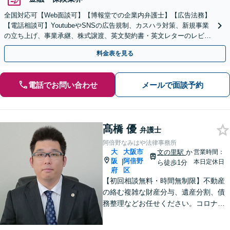
全国対応可【Web面談可】【博報堂での企業内弁護士】【広告法務】
【電話相談可】YoutubeやSNSの広告規制、カスハラ対策、新規事業
の立ち上げ、事業承継、株式譲渡、英文契約書・英文レターのレビュ
ー・ドラフトなどに対応。
料金表を見る
電話でお問い合わせ
メールで面談予約
髙橋 優
弁護士
阿倍野なみはや法律事務所
大
大阪市
文の里駅
か
営業時間：
阪
阿倍野
|
本日定休日
ら徒歩1分
府
区
【初回相談無料・時間無制限】不動産
の絡む複雑な財産分与、遺産分割、債
務整理などお任せください。コロナ禍
でお困りの方のご相談を積極的に受け
ております。一人ひとりの不安に寄り