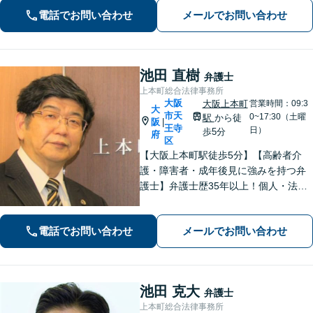
電話でお問い合わせ
メールでお問い合わせ
池田 直樹
弁護士
上本町総合法律事務所
大阪
大阪上本町
営業時間：09:3
大
市天
0~17:30（土曜
駅
から徒
阪
|
王寺
日）
歩5分
府
区
【大阪上本町駅徒歩5分】【高齢者介
護・障害者・成年後見に強みを持つ弁
護士】弁護士歴35年以上！個人・法人
問わず、お困りごとに真摯に向き合
い、解決へと導きます。私たちが必ず
電話でお問い合わせ
メールでお問い合わせ
あなたの力になりますので、お気軽に
ご相談ください。
池田 克大
弁護士
上本町総合法律事務所