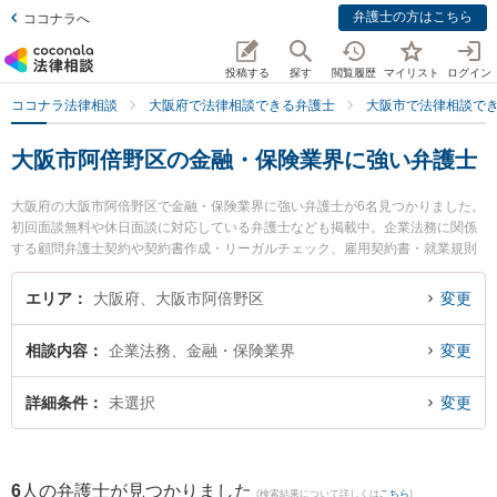
弁護士の方はこちら
ココナラへ
投稿する
探す
閲覧履歴
マイリスト
ログイン
ココナラ法律相談
大阪府で法律相談できる弁護士
大阪市で法律相談で
大阪市阿倍野区の金融・保険業界に強い弁護士
大阪府の大阪市阿倍野区で金融・保険業界に強い弁護士が6名見つかりました。
初回面談無料や休日面談に対応している弁護士なども掲載中。企業法務に関係
する顧問弁護士契約や契約書作成・リーガルチェック、雇用契約書・就業規則
作成等の細かな分野での絞り込み検索もでき便利です。特に阿倍野なみはや法
律事務所の髙橋 優弁護士や天王寺総合法律事務所の大前 貴子弁護士、角谷法律
エリア
大阪府、大阪市阿倍野区
変更
事務所の角谷 洋一郎弁護士のプロフィール情報や弁護士費用、強みなどが注目
されています。『大阪市阿倍野区で土日や夜間に発生した金融・保険業界のト
相談内容
企業法務、金融・保険業界
変更
ラブルを今すぐに弁護士に相談したい』『金融・保険業界のトラブル解決の実
績豊富な近くの弁護士を検索したい』『初回相談無料で金融・保険業界を法律
相談できる大阪市阿倍野区内の弁護士に相談予約したい』などでお困りの相談
詳細条件
未選択
変更
者さんにおすすめです。
6
人の弁護士が見つかりました
(検索結果について詳しくは
こちら
)