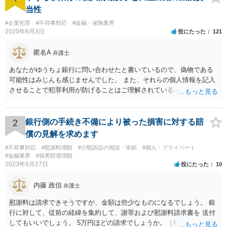
当性
#企業犯罪
#不祥事対応
#金融・保険業界
2020年6月3日
役にたった
121
匿名A
弁護士
あなたがゆうちょ銀行に問い合わせたと書いているので、偽物である
可能性はみじんも感じませんでした。 また、それらの個人情報を記入
させることで犯罪利用が防げることはご理解されているとおりです。
結局あなたにはゆうちょ銀行が信用できないという前提があり、弁護
士に同意を求めているだけです。 最初の回答では分かりづらかったの
かもしれませんが、質問にわかりやすく答えると「法的に許される」
2
銀行側の手続き不備により被った損害に対する賠
が答えになります。 補足でアドバイスしておきますと、今私に反論し
償の見解を求めます
てきたその内容をゆうちょ銀行にぶつければいいとおもいます。 もっ
#不祥事対応
#慰謝料増額
#少額訴訟の相談・依頼
#個人・プライベート
とも、ぶつけられたゆうちょ銀行があなたと契約するかは法律上ゆう
#金融業界
#損害賠償増額
ちょ銀行の自由です。
2023年6月27日
役にたった
10
内藤 政信
弁護士
慰謝料は請求できそうですが、金額は些少なものになるでしょう。 銀
行に対して、従前の経緯を集約して、謝罪および慰謝料請求書を 送付
してもいいでしょう。 5万円ほどの請求でしょうか。（私見）