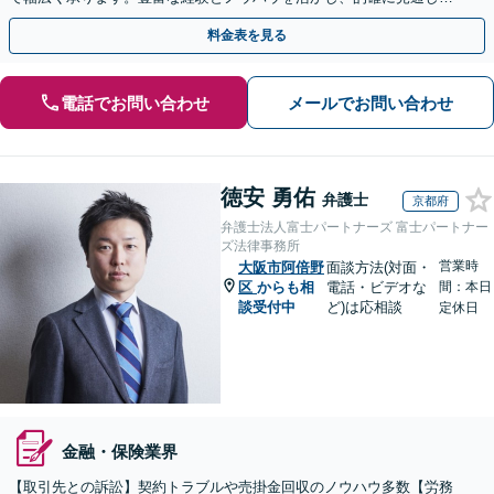
立て先手を打った対応が強みです。顧問契約の実績も多数
料金表を見る
電話でお問い合わせ
メールでお問い合わせ
徳安 勇佑
弁護士
京都府
弁護士法人富士パートナーズ 富士パートナー
ズ法律事務所
営業時
大阪市阿倍野
面談方法(対面・
区
からも相
電話・ビデオな
間：本日
談受付中
ど)は応相談
定休日
金融・保険業界
【取引先との訴訟】契約トラブルや売掛金回収のノウハウ多数【労務