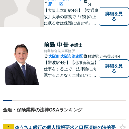
|
府
区
分
【大阪上本町駅4分】【交通事
詳細を見
故】大学の講義で「権利の上
る
に眠る者は保護に値せず」と
いう言葉に出会い、権利を行
使できずにいる方々の力にな
りたいと弁護士を志しまし
前島 申長
弁護士
た。 これまで多様なご相談に
前島綜合法律事務所
向き合ってきた経験を活か
大阪府
大阪市浪速区
難波駅
から徒歩4分
|
し、丁寧かつ柔軟な対応を心
【難波駅4分】【地域密着型】
詳細を見
がけています。
仕事をする上で、法律論に拘
る
泥することなく全体のバラン
ス論やどのような解決が依頼
者にとってベストかを常に考
えるように心がけています。
クライアントの話を丁寧に聞
き、意思疎通を測った上で最
金融・保険業界の法律Q&Aランキング
適な解決策を提示します。
1
ゆうちょ銀行の個人情報要求と口座凍結の法的妥