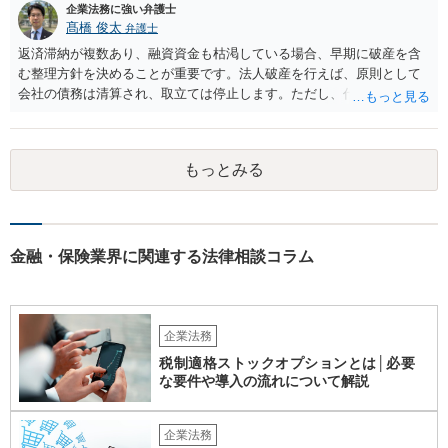
企業法務に強い弁護士
髙橋 俊太
弁護士
返済滞納が複数あり、融資資金も枯渇している場合、早期に破産を含
む整理方針を決めることが重要です。法人破産を行えば、原則として
会社の債務は清算され、取立ては停止します。ただし、代表者が連帯
保証をしている場合は、代表者個人の破産も併せて検討が必要になる
ことが多いです。放置すると責任が拡大しやすいため、北海道の法律
事務所で法人破産の実績があるところを探して速やかに相談をして、
もっとみる
資金繰り・雇用・保証の有無を整理した上で進めるのが安全です。イ
ンターネットやココナラだけでなく、北海道の弁護士会などを頼りに
すると見つかりやすいと思います。
金融・保険業界に関連する法律相談コラム
企業法務
税制適格ストックオプションとは│必要
な要件や導入の流れについて解説
企業法務