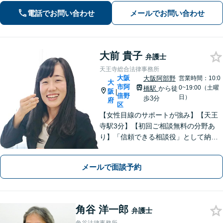
添い、皆さまが安心して暮らせるよ
電話でお問い合わせ
メールでお問い合わせ
う、全力でお守りします。
大前 貴子
弁護士
天王寺総合法律事務所
大阪
大阪阿部野
営業時間：10:0
大
市阿
0~19:00（土曜
橋駅
から徒
阪
|
倍野
日）
歩3分
府
区
【女性目線のサポートが強み】【天王
寺駅3分】【初回ご相談無料の分野あ
り】「信頼できる相談役」として納得
できる解決を目指します【離婚・男女
問題】安心して相談できる環境・関係
メールで面談予約
づくりを心がけます【借金・債務整
理】経済状況に応じて適切な解決策を
ご提案します
角谷 洋一郎
弁護士