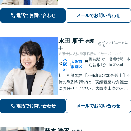
派弁護士が対応【交通事故も強い】交
通事故に遭われてお困りの方はお気軽
電話でお問い合わせ
メールでお問い合わせ
にお電話ください【当日／夜間／休日
の相談可】
永田 順子
弁護
インタビューを見
る
士
弁護士法人法律事務所ロイヤーズ・ハイ
大
難波駅
か
営業時間：本
大阪市
阪
|
日定休日
ら徒歩1分
浪速区
府
初回相談無料【不倫相談200件以上】不
倫の慰謝料請求は、実績豊富な弁護士
にお任せください。大阪南出身の人情
派弁護士が対応【交通事故も強い】交
通事故に遭われてお困りの方はお気軽
電話でお問い合わせ
メールでお問い合わせ
にお電話ください【当日／夜間／休日
の相談可】
藤本 浩平