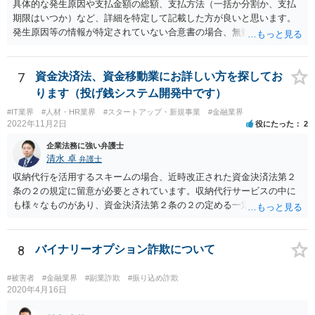
具体的な発生原因や支払金額の総額、支払方法（一括か分割か、支払
期限はいつか）など、詳細を特定して記載した方が良いと思います。
発生原因等の情報が特定されていない合意書の場合、無効になるリス
クがあり得ます。 また、例えば、分割払いの場合の期限の利益喪失条
項など、合意書に記載した方が良い文言もありますので、ご注意され
た方が良いです。 合意書など法的な書面は文言によって効果が変わり
7
資金決済法、資金移動業にお詳しい方を探してお
得るので、弁護士にご事情を伝えて直接相談、合意書の作成を依頼す
ります（投げ銭システム開発中です）
ることをお勧めいたします。
#IT業界
#人材・HR業界
#スタートアップ・新規事業
#金融業界
2022年11月2日
役にたった
2
企業法務に強い弁護士
清水 卓
弁護士
収納代行を活用するスキームの場合、近時改正された資金決済法第２
条の２の規定に留意が必要とされています。収納代行サービスの中に
も様々なものがあり、資金決済法第２条の２の定める一定の要件（内
閣府令で定める要件も含む）を満たす場合には、為替取引に該当する
ことが明らかにされました。 この資金決済法第２条の２の定める一
定の要件（内閣府令で定める要件も含む）については、該当条文を見
8
バイナリーオプション詐欺について
るだけではなかなか理解し難いところがあるかと思いますし、この掲
示板で回答するには限界がありますので、この分野に詳しそうな弁護
#被害者
#金融業界
#副業詐欺
#振り込め詐欺
士の方に直接相談なさってみて下さい。 （資金決済法） 第二条の二
2020年4月16日
金銭債権を有する者（以下この条において「受取人」という。）から