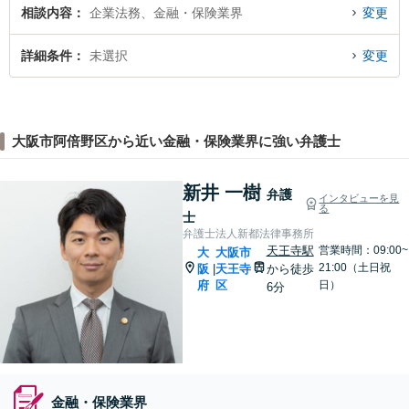
相談内容
企業法務、金融・保険業界
変更
詳細条件
未選択
変更
大阪市阿倍野区から近い金融・保険業界に強い弁護士
新井 一樹
弁護
インタビューを見
る
士
弁護士法人新都法律事務所
天王寺駅
営業時間：09:00~
大
大阪市
21:00（土日祝
阪
天王寺
から徒歩
|
府
区
日）
6分
金融・保険業界